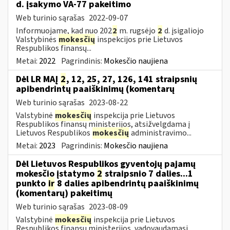
d. įsakymo VA-77 pakeitimo
Web turinio sąrašas
2022-09-07
Informuojame, kad nuo 202
2
m. rugsėjo
2
d. įsigaliojo
Valstybinės
mokesčių
inspekcijos prie Lietuvos
Respublikos finansų...
Metai:
2022
Pagrindinis:
Mokesčio naujiena
Dėl LR MAĮ
2
, 12, 25, 27, 126, 141 straipsnių
apibendrintų paaiškinimų (komentarų
Web turinio sąrašas
2023-08-22
Valstybinė
mokesčių
inspekcija prie Lietuvos
Respublikos finansų ministerijos, atsižvelgdama į
Lietuvos Respublikos
mokesčių
administravimo...
Metai:
2023
Pagrindinis:
Mokesčio naujiena
Dėl Lietuvos Respublikos gyventojų pajamų
mokesčio įstatymo
2
straipsnio 7 dalies...1
punkto
ir
8 dalies apibendrintų paaiškinimų
(komentarų) pakeitimų
Web turinio sąrašas
2023-08-09
Valstybinė
mokesčių
inspekcija prie Lietuvos
Respublikos finansų ministerijos, vadovaudamasi