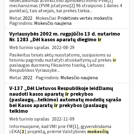
nebetaikomas atvirkštinio apmokestinimo PVM[1]
mechanizmas (PVM įstatymo[2] 96 straipsnio 1 dalies 4
punktas), tais atvejais, kai prekes tiekia...
Metai:
2022
Mokesčiai:
Pridėtinės vertės mokestis
Pagrindinis:
Mokesčio naujiena
Vyriausybės 2002 m. rugpjūčio 13 d. nutarimo
Nr. 1283 „Dėl kasos aparatų diegimo
ir
Web turinio sąrašas
2022-08-29
Pasikeitus teisės aktų nuostatoms, susijusioms su
teisiniu pagrindu nustatyti atsiskaitymų už prekes
ir
paslaugas duomenų fiksavimo tvarką, Lietuvos
Respublikos Vyriausybė...
Metai:
2022
Pagrindinis:
Mokesčio naujiena
V-137 „Dėl Lietuvos Respublikoje leidžiamų
naudoti kasos aparatų
ir
prekybos
(paslaugų...teikimo) automatų modelių sąrašo
bei Kasos aparatų
ir
prekybos (paslaugų
teikimo
Web turinio sąrašas
2022-11-09
Informuojame, kad VMI prie FM[1], įgyvendindama
i.EKA[
2
] projektą, priėmė Valstybinės
mokesčių