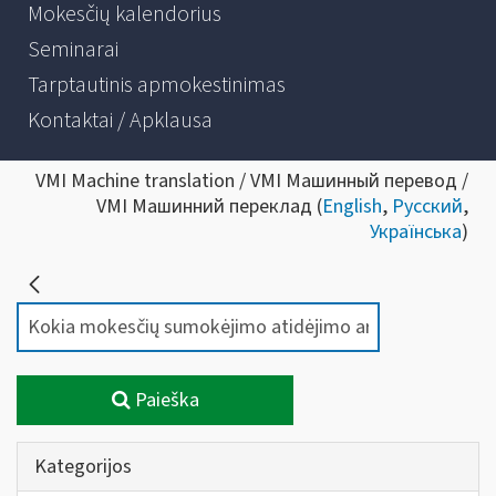
Mokesčių kalendorius
Seminarai
Tarptautinis apmokestinimas
Kontaktai / Apklausa
VMI Machine translation / VMI Машинный перевод /
VMI Машинний переклад (
English
,
Русский
,
Українська
)
Paieška
Kategorijos