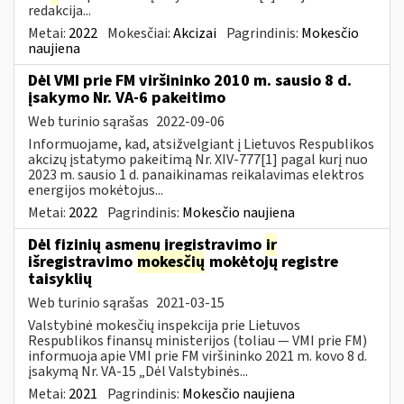
redakcija...
Metai:
2022
Mokesčiai:
Akcizai
Pagrindinis:
Mokesčio
naujiena
Dėl VMI prie FM viršininko 2010 m. sausio 8 d.
įsakymo Nr. VA-6 pakeitimo
Web turinio sąrašas
2022-09-06
Informuojame, kad, atsižvelgiant į Lietuvos Respublikos
akcizų įstatymo pakeitimą Nr. XIV-777[1] pagal kurį nuo
2023 m. sausio 1 d. panaikinamas reikalavimas elektros
energijos mokėtojus...
Metai:
2022
Pagrindinis:
Mokesčio naujiena
Dėl fizinių asmenų įregistravimo
ir
išregistravimo
mokesčių
mokėtojų registre
taisyklių
Web turinio sąrašas
2021-03-15
Valstybinė mokesčių inspekcija prie Lietuvos
Respublikos finansų ministerijos (toliau ― VMI prie FM)
informuoja apie VMI prie FM viršininko 2021 m. kovo 8 d.
įsakymą Nr. VA-15 „Dėl Valstybinės...
Metai:
2021
Pagrindinis:
Mokesčio naujiena