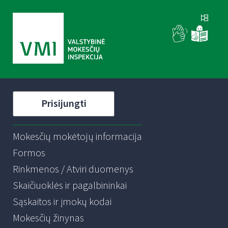
Prisijungti
Mokesčių mokėtojų informacija
Formos
Rinkmenos / Atviri duomenys
Skaičiuoklės ir pagalbininkai
Sąskaitos ir įmokų kodai
Mokesčių žinynas