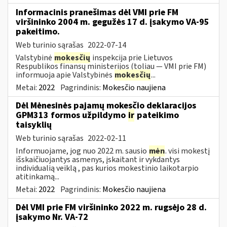
Informacinis pranešimas dėl VMI prie FM
viršininko 2004 m. gegužės 17 d. įsakymo VA-95
pakeitimo.
Web turinio sąrašas
2022-07-14
Valstybinė
mokesčių
inspekcija prie Lietuvos
Respublikos finansų ministerijos (toliau ― VMI prie FM)
informuoja apie Valstybinės
mokesčių
...
Metai:
2022
Pagrindinis:
Mokesčio naujiena
Dėl Mėnesinės pajamų mokesčio deklaracijos
GPM313 formos užpildymo
ir
pateikimo
taisyklių
Web turinio sąrašas
2022-02-11
Informuojame, jog nuo 2022 m. sausio
mėn
. visi mokestį
išskaičiuojantys asmenys, įskaitant ir vykdantys
individualią veiklą , pas kurios mokestinio laikotarpio
atitinkamą...
Metai:
2022
Pagrindinis:
Mokesčio naujiena
Dėl VMI prie FM viršininko 2022 m. rugsėjo 28 d.
įsakymo Nr. VA-72