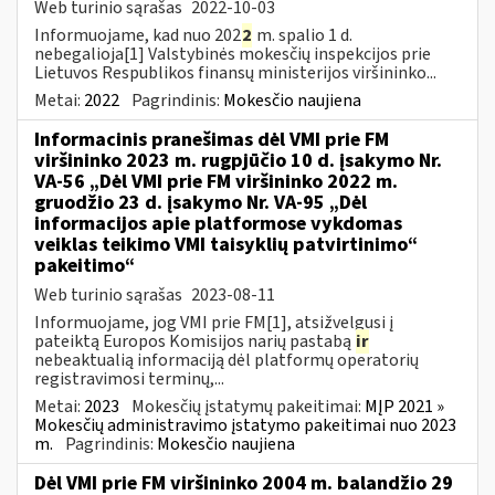
Web turinio sąrašas
2022-10-03
Informuojame, kad nuo 202
2
m. spalio 1 d.
nebegalioja[1] Valstybinės mokesčių inspekcijos prie
Lietuvos Respublikos finansų ministerijos viršininko...
Metai:
2022
Pagrindinis:
Mokesčio naujiena
Informacinis pranešimas dėl VMI prie FM
viršininko 2023 m. rugpjūčio 10 d. įsakymo Nr.
VA-56 „Dėl VMI prie FM viršininko 2022 m.
gruodžio 23 d. įsakymo Nr. VA-95 „Dėl
informacijos apie platformose vykdomas
veiklas teikimo VMI taisyklių patvirtinimo“
pakeitimo“
Web turinio sąrašas
2023-08-11
Informuojame, jog VMI prie FM[1], atsižvelgusi į
pateiktą Europos Komisijos narių pastabą
ir
nebeaktualią informaciją dėl platformų operatorių
registravimosi terminų,...
Metai:
2023
Mokesčių įstatymų pakeitimai:
MĮP 2021 »
Mokesčių administravimo įstatymo pakeitimai nuo 2023
m.
Pagrindinis:
Mokesčio naujiena
Dėl VMI prie FM viršininko 2004 m. balandžio 29