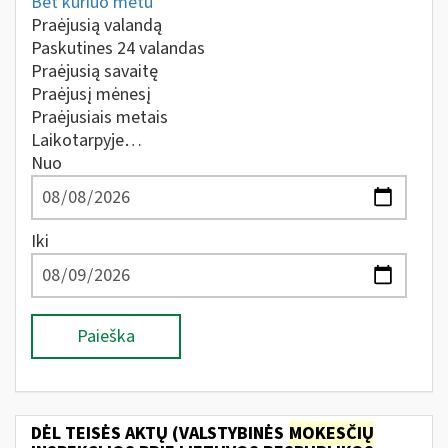
Bet kuriuo metu
Praėjusią valandą
Paskutines 24 valandas
Praėjusią savaitę
Praėjusį mėnesį
Praėjusiais metais
Laikotarpyje…
Nuo
Iki
Paieška
DĖL TEISĖS AKTŲ (VALSTYBINĖS
MOKESČIŲ