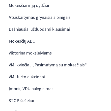
Mokesčiai ir jų dydžiai
Atsiskaitymas grynaisiais pinigais
Dažniausiai užduodami klausimai
Mokesčių ABC
Viktorina moksleiviams
VMI kviečia į „Pasimatymą su mokesčiais“
VMI turto aukcionai
Įmonių VDU palyginimas
STOP šešėliui