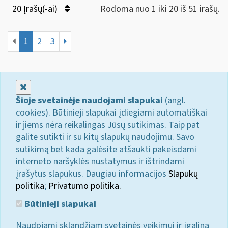
20 Įrašų(-ai)
Rodoma nuo 1 iki 20 iš 51 irašų.
1
2
3
Uždaryti
Šioje svetainėje naudojami slapukai
(angl.
cookies). Būtinieji slapukai įdiegiami automatiškai
ir jiems nėra reikalingas Jūsų sutikimas. Taip pat
galite sutikti ir su kitų slapukų naudojimu. Savo
sutikimą bet kada galėsite atšaukti pakeisdami
interneto naršyklės nustatymus ir ištrindami
įrašytus slapukus. Daugiau informacijos
Slapukų
politika
;
Privatumo politika.
Būtinieji slapukai
Naudojami sklandžiam svetainės veikimui ir įgalina