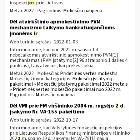
inspekci
jos
prie Lietuvos...
Metai:
2022
Pagrindinis:
Mokesčio naujiena
Dėl atvirkštinio apmokestinimo PVM
mechanizmo taikymo bankrutuojančioms
įmonėms
ir
Web turinio sąrašas
2022-01-03
Informuojame, kad nuo 2022 m. sausio 1 d.
nebetaikomas atvirkštinio apmokestinimo PVM[1]
mechanizmas (PVM įstatymo[2] 96 straipsnio 1 dalies 4
punktas), tais atvejais, kai prekes tiekia...
Metai:
2022
Mokesčiai:
Pridėtinės vertės mokestis
Mokesčių žinyno kategorijos:
Mokesčių įstatymų
pakeitimai » Mokesčių įstatymų pakeitimai 2022 metais
» Pridėtinės vertės mokesčio pakeitimai nuo 2022 m.
Pagrindinis:
Mokesčio naujiena
Dėl VMI prie FM viršininko 2004 m. rugsėjo
2
d.
įsakymo Nr. VA-155 pakeitimo
Web turinio sąrašas
2022-10-17
Informuojame, kad Valstybinės mokesčių inspekcijos
prie Lietuvos Respublikos finansų ministerijos viršininko
202
2
m. spalio 10 d. įsakymu Nr. VA-78[1] nauja