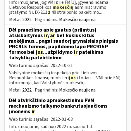
Informuojame, jog VMI prie FM[1], įgyvendindama
Lietuvos Respublikos
mokesčių
administravimo
įstatymo Nr. IX-211
2
40 straipsnio pakeitimo...
Metai:
2022
Pagrindinis:
Mokesčio naujiena
Dėl pranešimo apie gautus (priimtus)
atsiskaitymus
ir
/
ar
bet kokius kitus
mokėjimus...pagal sandorį grynaisiais pinigais
PRC915 formos, papildomo lapo PRC915P
formos bei
jos
...užpildymo
ir
pateikimo
taisyklių patvirtinimo
Web turinio sąrašas
2022-10-21
Valstybinė mokesčių inspekcija prie Lietuvos
Respublikos finansų ministeri
jos
(toliau ― VMI prie FM)
informuoja, kad Valstybinės mokesčių...
Metai:
2022
Pagrindinis:
Mokesčio naujiena
Dėl atvirkštinio apmokestinimo PVM
mechanizmo taikymo bankrutuojančioms
įmonėms
ir
Web turinio sąrašas
2022-01-03
Informuojame, kad nuo 2022 m. sausio 1 d.