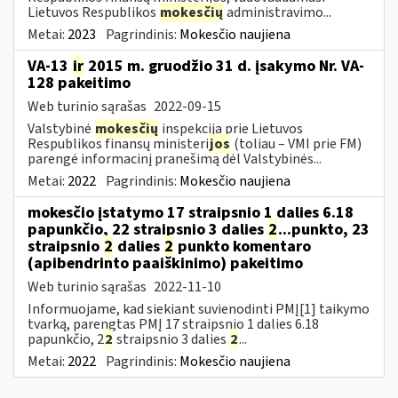
Lietuvos Respublikos
mokesčių
administravimo...
Metai:
2023
Pagrindinis:
Mokesčio naujiena
VA-13
ir
2015 m. gruodžio 31 d. įsakymo Nr. VA-
128 pakeitimo
Web turinio sąrašas
2022-09-15
Valstybinė
mokesčių
inspekcija prie Lietuvos
Respublikos finansų ministeri
jos
(toliau – VMI prie FM)
parengė informacinį pranešimą dėl Valstybinės...
Metai:
2022
Pagrindinis:
Mokesčio naujiena
mokesčio įstatymo 17 straipsnio 1 dalies 6.18
papunkčio, 22 straipsnio 3 dalies
2
...punkto, 23
straipsnio
2
dalies
2
punkto komentaro
(apibendrinto paaiškinimo) pakeitimo
Web turinio sąrašas
2022-11-10
Informuojame, kad siekiant suvienodinti PMĮ[1] taikymo
tvarką, parengtas PMĮ 17 straipsnio 1 dalies 6.18
papunkčio, 2
2
straipsnio 3 dalies
2
...
Metai:
2022
Pagrindinis:
Mokesčio naujiena