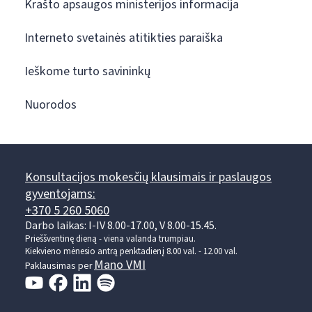
Krašto apsaugos ministerijos informacija
Interneto svetainės atitikties paraiška
Ieškome turto savininkų
Nuorodos
Konsultacijos mokesčių klausimais ir paslaugos
gyventojams:
+370 5 260 5060
Darbo laikas: I-IV 8.00-17.00, V 8.00-15.45.
Prieššventinę dieną - viena valanda trumpiau.
Kiekvieno mėnesio antrą penktadienį 8.00 val. - 12.00 val.
Mano VMI
Paklausimas per