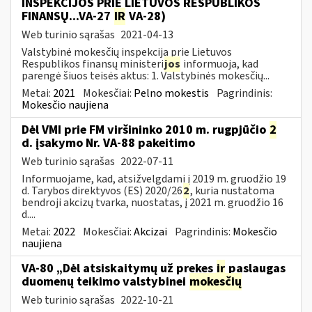
INSPEKCIJOS PRIE LIETUVOS RESPUBLIKOS
FINANSŲ...VA-27
IR
VA-28)
Web turinio sąrašas
2021-04-13
Valstybinė mokesčių inspekcija prie Lietuvos
Respublikos finansų ministeri
jos
informuoja, kad
parengė šiuos teisės aktus: 1. Valstybinės mokesčių...
Metai:
2021
Mokesčiai:
Pelno mokestis
Pagrindinis:
Mokesčio naujiena
Dėl VMI prie FM viršininko 2010 m. rugpjūčio
2
d. įsakymo Nr. VA-88 pakeitimo
Web turinio sąrašas
2022-07-11
Informuojame, kad, atsižvelgdami į 2019 m. gruodžio 19
d. Tarybos direktyvos (ES) 2020/26
2
, kuria nustatoma
bendroji akcizų tvarka, nuostatas, į 2021 m. gruodžio 16
d....
Metai:
2022
Mokesčiai:
Akcizai
Pagrindinis:
Mokesčio
naujiena
VA-80 „Dėl atsiskaitymų už prekes
ir
paslaugas
duomenų teikimo valstybinei
mokesčių
Web turinio sąrašas
2022-10-21