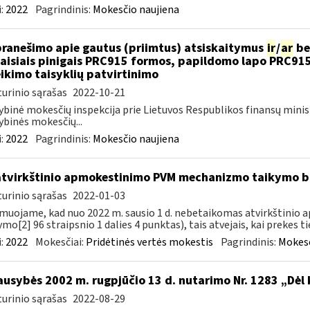
:
2022
Pagrindinis:
Mokesčio naujiena
pranešimo apie gautus (priimtus) atsiskaitymus
ir
/
ar
be
aisiais pinigais PRC915 formos, papildomo lapo PRC91
ikimo taisyklių patvirtinimo
urinio sąrašas
2022-10-21
ybinė mokesčių inspekcija prie Lietuvos Respublikos finansų minis
ybinės mokesčių...
:
2022
Pagrindinis:
Mokesčio naujiena
atvirkštinio apmokestinimo PVM mechanizmo taikymo
urinio sąrašas
2022-01-03
muojame, kad nuo 2022 m. sausio 1 d. nebetaikomas atvirkštin
ymo[2] 96 straipsnio 1 dalies 4 punktas), tais atvejais, kai prekes tie
:
2022
Mokesčiai:
Pridėtinės vertės mokestis
Pagrindinis:
Mokesč
ausybės 2002 m. rugpjūčio 13 d. nutarimo Nr. 1283 „Dėl
urinio sąrašas
2022-08-29