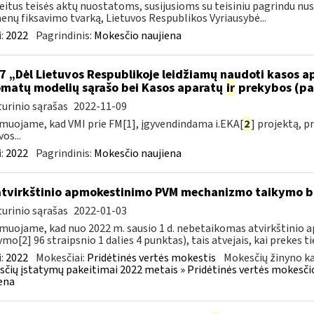
eitus teisės aktų nuostatoms, susijusioms su teisiniu pagrindu nu
nų fiksavimo tvarką, Lietuvos Respublikos Vyriausybė...
:
2022
Pagrindinis:
Mokesčio naujiena
7 „Dėl Lietuvos Respublikoje leidžiamų naudoti kasos 
matų modelių sąrašo bei Kasos aparatų
ir
prekybos (pa
urinio sąrašas
2022-11-09
muojame, kad VMI prie FM[1], įgyvendindama i.EKA[
2
] projektą, 
os...
:
2022
Pagrindinis:
Mokesčio naujiena
atvirkštinio apmokestinimo PVM mechanizmo taikymo
urinio sąrašas
2022-01-03
muojame, kad nuo 2022 m. sausio 1 d. nebetaikomas atvirkštin
ymo[2] 96 straipsnio 1 dalies 4 punktas), tais atvejais, kai prekes tie
:
2022
Mokesčiai:
Pridėtinės vertės mokestis
Mokesčių žinyno ka
čių įstatymų pakeitimai 2022 metais » Pridėtinės vertės mokesči
ena