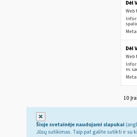
Dėl 
Web t
Infor
spali
Metai
Dėl 
Web t
Infor
m. sa
Metai
10 Įra
Uždaryti
Šioje svetainėje naudojami slapukai
(angl
Jūsų sutikimas. Taip pat galite sutikti ir s