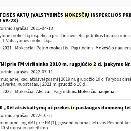
TEISĖS AKTŲ (VALSTYBINĖS
MOKESČIŲ
INSPEKCIJOS PRI
R
VA-28)
urinio sąrašas
2021-04-13
ybinė mokesčių inspekcija prie Lietuvos Respublikos finansų minis
: 1. Valstybinės mokesčių...
:
2021
Mokesčiai:
Pelno mokestis
Pagrindinis:
Mokesčio naujien
VMI prie FM viršininko 2010 m. rugpjūčio
2
d. įsakymo Nr.
urinio sąrašas
2022-07-11
muojame, kad, atsižvelgdami į 2019 m. gruodžio 19 d. Tarybos dire
ų tvarka, nuostatas, į 2021 m. gruodžio 16 d....
:
2022
Mokesčiai:
Akcizai
Pagrindinis:
Mokesčio naujiena
0 „Dėl atsiskaitymų už prekes
ir
paslaugas duomenų tei
urinio sąrašas
2022-10-21
muojame, jog VMI prie FM[1], įgyvendindama Lietuvos Respubliko
40 straipsnio pakeitimo...