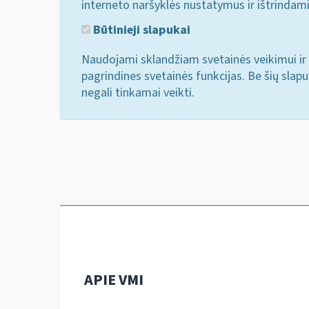
interneto naršyklės nustatymus ir ištrindam
Būtinieji slapukai
Naudojami sklandžiam svetainės veikimui ir 
pagrindines svetainės funkcijas. Be šių slap
negali tinkamai veikti.
APIE VMI