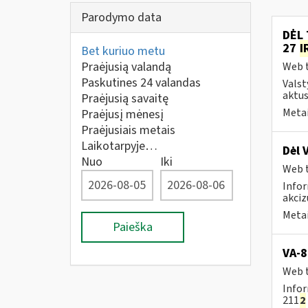
Parodymo data
DĖL 
27
I
Bet kuriuo metu
Praėjusią valandą
Web t
Paskutines 24 valandas
Valst
aktus
Praėjusią savaitę
Metai
Praėjusį mėnesį
Praėjusiais metais
Laikotarpyje…
Dėl 
Nuo
Iki
Web t
Infor
akciz
Metai
Paieška
VA-8
Web t
Infor
211
2