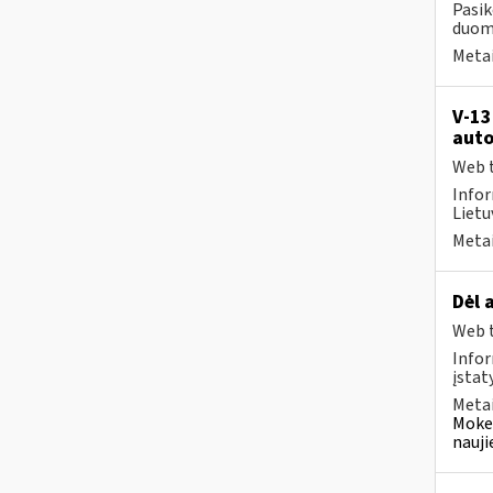
Pasik
duome
Metai
V-13
auto
Web t
Infor
Lietuv
Metai
Dėl 
Web t
Infor
įstat
Metai
Mokes
nauji