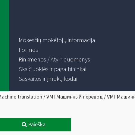
Mokesčių mokėtojų informacija
Formos
Rinkmenos / Atviri duomenys
Skaičiuoklės ir pagalbininkai
Sąskaitos ir įmokų kodai
Machine translation / VMI Машинный перевод / VMI Машин
Paieška