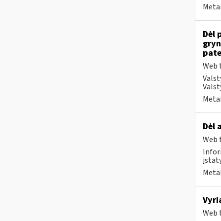
Metai
Dėl 
gryn
pate
Web t
Valst
Valst
Metai
Dėl 
Web t
Infor
įstat
Metai
Vyri
Web t