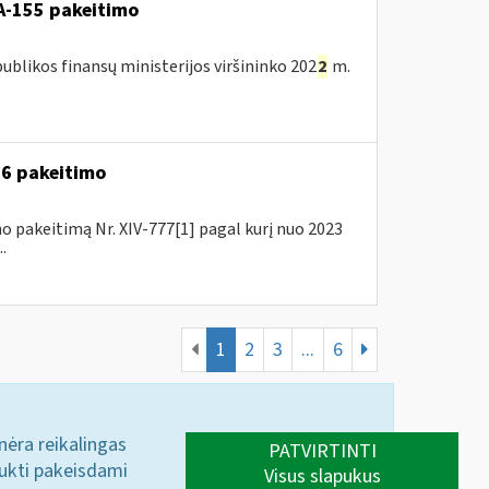
A-155 pakeitimo
blikos finansų ministerijos viršininko 202
2
m.
A-6 pakeitimo
o pakeitimą Nr. XIV-777[1] pagal kurį nuo 2023
.
1
2
3
...
6
 nėra reikalingas
PATVIRTINTI
aukti pakeisdami
Visus slapukus