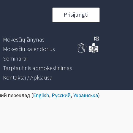
Prisijungti
Mokesčių žinynas
Mokesčių kalendorius
Seminarai
Tarptautinis apmokestinimas
Kontaktai / Apklausa
ний переклад (
English
,
Русский
,
Українська
)