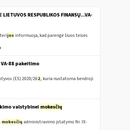
E LIETUVOS RESPUBLIKOS FINANSŲ...VA-
teri
jos
informuoja, kad parengė šiuos teisės
a
 VA-88 pakeitimo
ktyvos (ES) 2020/26
2
, kuria nustatoma bendroji
kimo valstybinei
mokesčių
s
mokesčių
administravimo įstatymo Nr. IX-