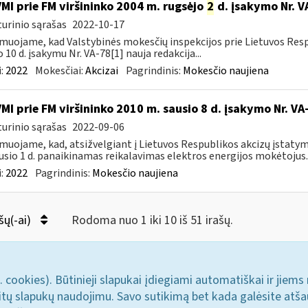
VMI prie FM viršininko 2004 m. rugsėjo
2
d. įsakymo Nr. V
urinio sąrašas
2022-10-17
muojame, kad Valstybinės mokesčių inspekcijos prie Lietuvos Respu
o 10 d. įsakymu Nr. VA-78[1] nauja redakcija...
:
2022
Mokesčiai:
Akcizai
Pagrindinis:
Mokesčio naujiena
VMI prie FM viršininko 2010 m. sausio 8 d. įsakymo Nr. V
urinio sąrašas
2022-09-06
muojame, kad, atsižvelgiant į Lietuvos Respublikos akcizų įstatym
usio 1 d. panaikinamas reikalavimas elektros energijos mokėtojus..
:
2022
Pagrindinis:
Mokesčio naujiena
šų(-ai)
Rodoma nuo 1 iki 10 iš 51 irašų.
. cookies). Būtinieji slapukai įdiegiami automatiškai ir jiems
u kitų slapukų naudojimu. Savo sutikimą bet kada galėsite atš