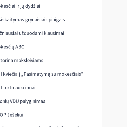
kesčiai ir jų dydžiai
siskaitymas grynaisiais pinigais
žniausiai užduodami klausimai
kesčių ABC
ktorina moksleiviams
I kviečia į „Pasimatymą su mokesčiais“
I turto aukcionai
onių VDU palyginimas
OP šešėliui