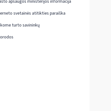
ašto apsaugos ministerijos informacija
terneto svetainės atitikties paraiška
škome turto savininkų
orodos