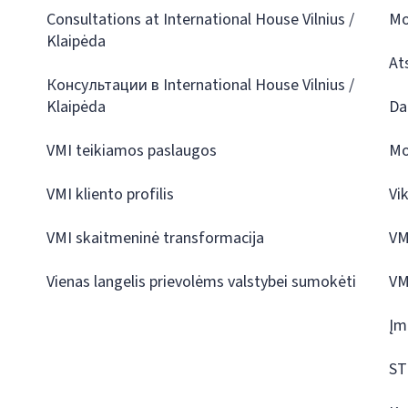
Consultations at International House Vilnius /
Mo
Klaipėda
At
Консультации в International House Vilnius /
Klaipėda
Da
VMI teikiamos paslaugos
Mo
VMI kliento profilis
Vi
VMI skaitmeninė transformacija
VM
Vienas langelis prievolėms valstybei sumokėti
VM
Įm
ST