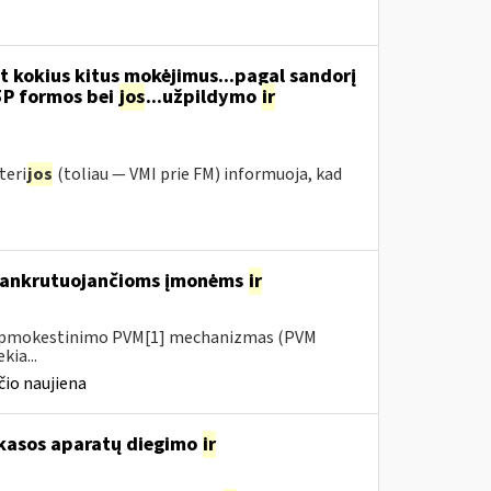
t kokius kitus mokėjimus...pagal sandorį
5P formos bei
jos
...užpildymo
ir
teri
jos
(toliau ― VMI prie FM) informuoja, kad
 bankrutuojančioms įmonėms
ir
io apmokestinimo PVM[1] mechanizmas (PVM
kia...
io naujiena
 kasos aparatų diegimo
ir