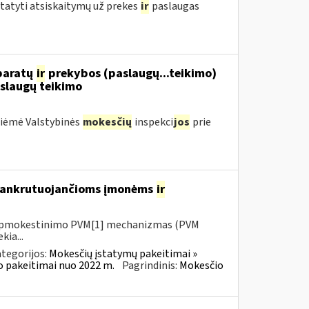
statyti atsiskaitymų už prekes
ir
paslaugas
aparatų
ir
prekybos (paslaugų...teikimo)
slaugų teikimo
priėmė Valstybinės
mokesčių
inspekci
jos
prie
 bankrutuojančioms įmonėms
ir
io apmokestinimo PVM[1] mechanizmas (PVM
kia...
tegorijos:
Mokesčių įstatymų pakeitimai »
o pakeitimai nuo 2022 m.
Pagrindinis:
Mokesčio