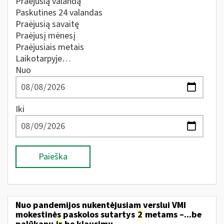
Praėjusią valandą
Paskutines 24 valandas
Praėjusią savaitę
Praėjusį mėnesį
Praėjusiais metais
Laikotarpyje…
Nuo
Iki
Paieška
Nuo pandemijos nukentėjusiam verslui VMI
mokestinės paskolos sutartys
2
metams –...be