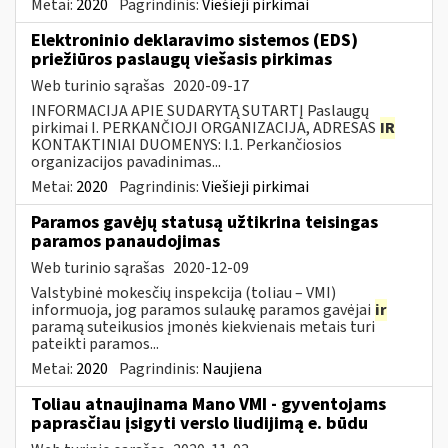
Metai:
2020
Pagrindinis:
Viešieji pirkimai
Elektroninio deklaravimo sistemos (EDS)
priežiūros paslaugų viešasis pirkimas
Web turinio sąrašas
2020-09-17
INFORMACIJA APIE SUDARYTĄ SUTARTĮ Paslaugų
pirkimai I. PERKANČIOJI ORGANIZACIJA, ADRESAS
IR
KONTAKTINIAI DUOMENYS: I.1. Perkančiosios
organizacijos pavadinimas...
Metai:
2020
Pagrindinis:
Viešieji pirkimai
Paramos gavėjų statusą užtikrina teisingas
paramos panaudojimas
Web turinio sąrašas
2020-12-09
Valstybinė mokesčių inspekcija (toliau – VMI)
informuoja, jog paramos sulaukę paramos gavėjai
ir
paramą suteikusios įmonės kiekvienais metais turi
pateikti paramos...
Metai:
2020
Pagrindinis:
Naujiena
Toliau atnaujinama Mano VMI - gyventojams
paprasčiau įsigyti verslo liudijimą e. būdu