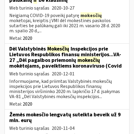
palūkanų
ir
be klausimų
Web turinio sąrašas
2020-10-27
Neigiamą COVID-19 poveikį patyrę
mokesčių
mokėtojai, kreiptis į VMI dėl mokestinės paskolos
sutarties be palūkanų gali iki 2021 m. vasario 28 d. 2020
m. spalio 20 d.,...
Metai:
2020
Dėl Valstybinės
Mokesčių
Inspekcijos prie
Lietuvos Respublikos finansų ministerijos...VA-
27 „Dėl pagalbos priemonių
mokesčių
mokėtojams, paveiktiems koronaviruso (Covid
Web turinio sąrašas
2020-12-01
Informuojame, kad priimtas Valstybinės mokesčių
inspekcijos prie Lietuvos Respublikos finansų
ministerijos viršininko 2020 m. lapkričio 17 d. įsakymas
VA-81 „Dėl Valstybinės mokesčių inspekcijos...
Metai:
2020
Žemės mokesčio lengvatų suteikta beveik už 9
mln. eurų
Web turinio sąrašas
2020-11-04