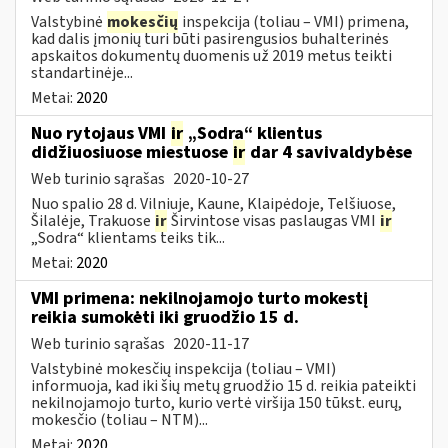
Valstybinė
mokesčių
inspekcija (toliau – VMI) primena,
kad dalis įmonių turi būti pasirengusios buhalterinės
apskaitos dokumentų duomenis už 2019 metus teikti
standartinėje...
Metai:
2020
Nuo rytojaus VMI
ir
„Sodra“ klientus
didžiuosiuose miestuose
ir
dar 4 savivaldybėse
Web turinio sąrašas
2020-10-27
Nuo spalio 28 d. Vilniuje, Kaune, Klaipėdoje, Telšiuose,
Šilalėje, Trakuose
ir
Širvintose visas paslaugas VMI
ir
„Sodra“ klientams teiks tik...
Metai:
2020
VMI primena: nekilnojamojo turto mokestį
reikia sumokėti iki gruodžio 15 d.
Web turinio sąrašas
2020-11-17
Valstybinė mokesčių inspekcija (toliau – VMI)
informuoja, kad iki šių metų gruodžio 15 d. reikia pateikti
nekilnojamojo turto, kurio vertė viršija 150 tūkst. eurų,
mokesčio (toliau – NTM)...
Metai:
2020