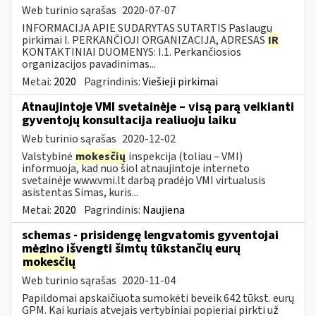
Web turinio sąrašas
2020-07-07
INFORMACIJA APIE SUDARYTAS SUTARTIS Paslaugų
pirkimai I. PERKANČIOJI ORGANIZACIJA, ADRESAS
IR
KONTAKTINIAI DUOMENYS: I.1. Perkančiosios
organizacijos pavadinimas...
Metai:
2020
Pagrindinis:
Viešieji pirkimai
Atnaujintoje VMI svetainėje – visą parą veikianti
gyventojų konsultacija realiuoju laiku
Web turinio sąrašas
2020-12-02
Valstybinė
mokesčių
inspekcija (toliau – VMI)
informuoja, kad nuo šiol atnaujintoje interneto
svetainėje www.vmi.lt darbą pradėjo VMI virtualusis
asistentas Simas, kuris...
Metai:
2020
Pagrindinis:
Naujiena
schemas - prisidengę lengvatomis gyventojai
mėgino išvengti šimtų tūkstančių eurų
mokesčių
Web turinio sąrašas
2020-11-04
Papildomai apskaičiuota sumokėti beveik 642 tūkst. eurų
GPM. Kai kuriais atvejais vertybiniai popieriai pirkti už