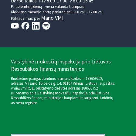
Darbo laikas: I-IV 8.00-17.00, V 8.00-15.45.
Prieššventinę dieną - viena valanda trumpiau.
Kiekvieno mėnesio antrą penktadienį 8.00 val. - 12.00 val.
Mano VMI
Paklausimas per
Valstybinė mokesčių inspekcija prie Lietuvos
Respublikos finansų ministerijos
Biudžetinė įstaiga. Juridinio asmens kodas — 188659752,
adresas: Vasario 16-osios g. 14, 01107 Vilnius, Lietuva, el.paštas:
vmi@vmi.lt
, E. pristatymo dėžutės adresas 188659752
Duomenys apie Valstybinę mokesčių inspekciją prie Lietuvos
Respublikos finansų ministerijos kaupiami ir saugomi Juridinių
asmenų registre