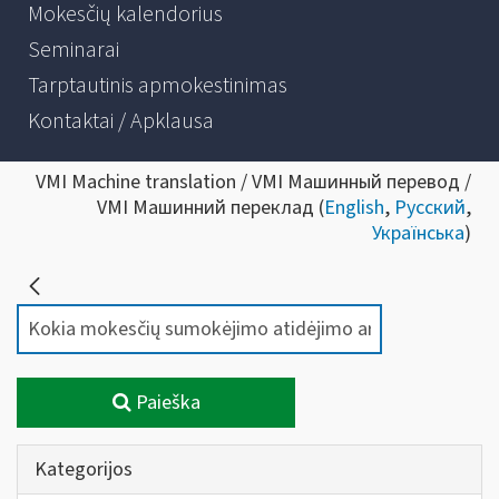
Mokesčių kalendorius
Seminarai
Tarptautinis apmokestinimas
Kontaktai / Apklausa
VMI Machine translation / VMI Машинный перевод /
VMI Машинний переклад (
English
,
Русский
,
Українська
)
Paieška
Kategorijos