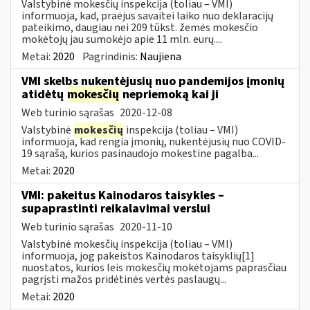
Valstybinė mokesčių inspekcija (toliau – VMI)
informuoja, kad, praėjus savaitei laiko nuo deklaracijų
pateikimo, daugiau nei 209 tūkst. žemės mokesčio
mokėtojų jau sumokėjo apie 11 mln. eurų....
Metai:
2020
Pagrindinis:
Naujiena
VMI skelbs nukentėjusių nuo pandemijos įmonių
atidėtų
mokesčių
nepriemoką kai ji
Web turinio sąrašas
2020-12-08
Valstybinė
mokesčių
inspekcija (toliau – VMI)
informuoja, kad rengia įmonių, nukentėjusių nuo COVID-
19 sąrašą, kurios pasinaudojo mokestine pagalba...
Metai:
2020
VMI: pakeitus Kainodaros taisykles –
supaprastinti reikalavimai verslui
Web turinio sąrašas
2020-11-10
Valstybinė mokesčių inspekcija (toliau – VMI)
informuoja, jog pakeistos Kainodaros taisyklių[1]
nuostatos, kurios leis mokesčių mokėtojams paprasčiau
pagrįsti mažos pridėtinės vertės paslaugų...
Metai:
2020