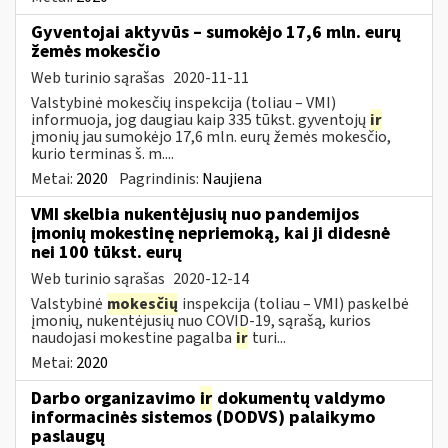
Gyventojai aktyvūs – sumokėjo 17,6 mln. eurų
žemės mokesčio
Web turinio sąrašas
2020-11-11
Valstybinė mokesčių inspekcija (toliau – VMI)
informuoja, jog daugiau kaip 335 tūkst. gyventojų
ir
įmonių jau sumokėjo 17,6 mln. eurų žemės mokesčio,
kurio terminas š. m....
Metai:
2020
Pagrindinis:
Naujiena
VMI skelbia nukentėjusių nuo pandemijos
įmonių mokestinę nepriemoką, kai ji didesnė
nei 100 tūkst. eurų
Web turinio sąrašas
2020-12-14
Valstybinė
mokesčių
inspekcija (toliau – VMI) paskelbė
įmonių, nukentėjusių nuo COVID-19, sąrašą, kurios
naudojasi mokestine pagalba
ir
turi...
Metai:
2020
Darbo organizavimo
ir
dokumentų valdymo
informacinės sistemos (DODVS) palaikymo
paslaugų