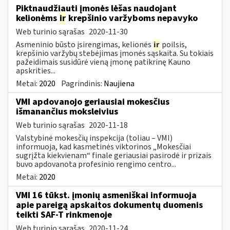
Piktnaudžiauti įmonės lėšas naudojant
kelionėms
ir
krepšinio varžyboms nepavyko
Web turinio sąrašas
2020-11-30
Asmeninio būsto įsirengimas, kelionės
ir
poilsis,
krepšinio varžybų stebėjimas įmonės sąskaita. Su tokiais
pažeidimais susidūrė vieną įmonę patikrinę Kauno
apskrities...
Metai:
2020
Pagrindinis:
Naujiena
VMI apdovanojo geriausiai mokesčius
išmanančius moksleivius
Web turinio sąrašas
2020-11-18
Valstybinė mokesčių inspekcija (toliau – VMI)
informuoja, kad kasmetinės viktorinos „Mokesčiai
sugrįžta kiekvienam“ finale geriausiai pasirodė ir prizais
buvo apdovanota profesinio rengimo centro...
Metai:
2020
VMI 16 tūkst. įmonių asmeniškai informuoja
apie pareigą apskaitos dokumentų duomenis
teikti SAF-T rinkmenoje
Web turinio sąrašas
2020-11-24