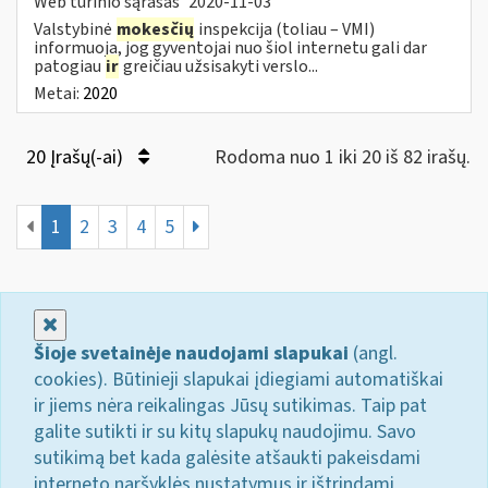
Web turinio sąrašas
2020-11-03
Valstybinė
mokesčių
inspekcija (toliau – VMI)
informuoja, jog gyventojai nuo šiol internetu gali dar
patogiau
ir
greičiau užsisakyti verslo...
Metai:
2020
20 Įrašų(-ai)
Rodoma nuo 1 iki 20 iš 82 irašų.
1
2
3
4
5
Uždaryti
Šioje svetainėje naudojami slapukai
(angl.
cookies). Būtinieji slapukai įdiegiami automatiškai
ir jiems nėra reikalingas Jūsų sutikimas. Taip pat
galite sutikti ir su kitų slapukų naudojimu. Savo
sutikimą bet kada galėsite atšaukti pakeisdami
interneto naršyklės nustatymus ir ištrindami