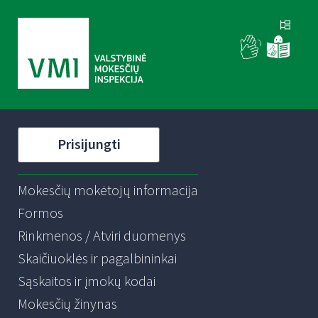
Prisijungti
Mokesčių mokėtojų informacija
Formos
Rinkmenos / Atviri duomenys
Skaičiuoklės ir pagalbininkai
Sąskaitos ir įmokų kodai
Mokesčių žinynas