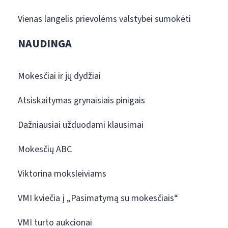
Vienas langelis prievolėms valstybei sumokėti
NAUDINGA
Mokesčiai ir jų dydžiai
Atsiskaitymas grynaisiais pinigais
Dažniausiai užduodami klausimai
Mokesčių ABC
Viktorina moksleiviams
VMI kviečia į „Pasimatymą su mokesčiais“
VMI turto aukcionai