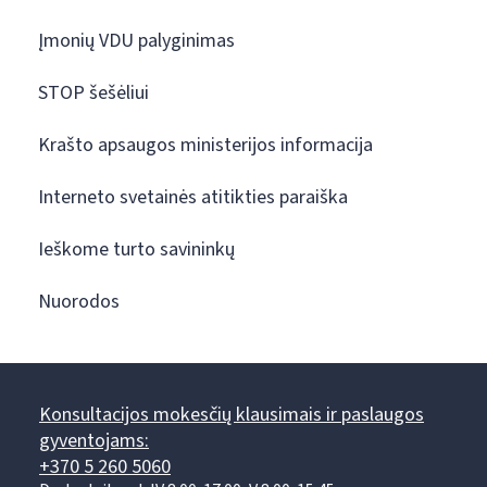
Įmonių VDU palyginimas
STOP šešėliui
Krašto apsaugos ministerijos informacija
Interneto svetainės atitikties paraiška
Ieškome turto savininkų
Nuorodos
Konsultacijos mokesčių klausimais ir paslaugos
gyventojams:
+370 5 260 5060