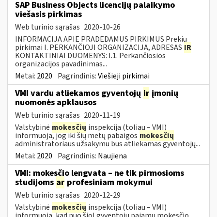
SAP Business Objects licencijų palaikymo
viešasis pirkimas
Web turinio sąrašas
2020-10-26
INFORMACIJA APIE PRADEDAMUS PIRKIMUS Prekių
pirkimai I. PERKANČIOJI ORGANIZACIJA, ADRESAS
IR
KONTAKTINIAI DUOMENYS: I.1. Perkančiosios
organizacijos pavadinimas...
Metai:
2020
Pagrindinis:
Viešieji pirkimai
VMI vardu atliekamos gyventojų
ir
įmonių
nuomonės apklausos
Web turinio sąrašas
2020-11-19
Valstybinė
mokesčių
inspekcija (toliau – VMI)
informuoja, jog iki šių metų pabaigos
mokesčių
administratoriaus užsakymu bus atliekamas gyventojų...
Metai:
2020
Pagrindinis:
Naujiena
VMI: mokesčio lengvata – ne tik pirmosioms
studijoms
ar
profesiniam mokymui
Web turinio sąrašas
2020-12-29
Valstybinė
mokesčių
inspekcija (toliau – VMI)
informuoja, kad nuo šiol gyventojų pajamų mokesčio