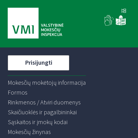
Prisijungti
Mokesčių mokėtojų informacija
Formos
Rinkmenos / Atviri duomenys
Skaičiuoklės ir pagalbininkai
Sąskaitos ir įmokų kodai
Mokesčių žinynas