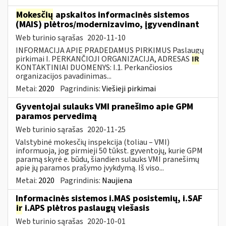
Mokesčių
apskaitos informacinės sistemos
(MAIS) plėtros/modernizavimo, įgyvendinant
Web turinio sąrašas
2020-11-10
INFORMACIJA APIE PRADEDAMUS PIRKIMUS Paslaugų
pirkimai I. PERKANČIOJI ORGANIZACIJA, ADRESAS
IR
KONTAKTINIAI DUOMENYS: I.1. Perkančiosios
organizacijos pavadinimas...
Metai:
2020
Pagrindinis:
Viešieji pirkimai
Gyventojai sulauks VMI pranešimo apie GPM
paramos pervedimą
Web turinio sąrašas
2020-11-25
Valstybinė mokesčių inspekcija (toliau – VMI)
informuoja, jog pirmieji 50 tūkst. gyventojų, kurie GPM
paramą skyrė e. būdu, šiandien sulauks VMI pranešimų
apie jų paramos prašymo įvykdymą. Iš viso...
Metai:
2020
Pagrindinis:
Naujiena
Informacinės sistemos i.MAS posistemių, i.SAF
ir
i.APS plėtros paslaugų viešasis
Web turinio sąrašas
2020-10-01