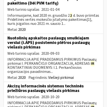
pakeitimo (Dėl PVM tarifų)
Web turinio sąrašas
2021-01-04
Informuojame, kad 2020 m. gruodžio 2
2
d. buvo priimtas
Pridėtinės vertės mokesčio įstatymo pakeitimas[1],
kuris įsigalios nuo 2021 m. sausio 1...
Metai:
2020
Nuotolinių apskaitos paslaugų smulkiajam
verslui (i.APS) posistemio plėtros paslaugų
viešasis pirkimas
Web turinio sąrašas
2020-09-03
INFORMACIJA APIE PRADEDAMUS PIRKIMUS Paslaugų
pirkimai I. PERKANČIOJI ORGANIZACIJA, ADRESAS
IR
KONTAKTINIAI DUOMENYS: I.1. Perkančiosios
organizacijos pavadinimas...
Metai:
2020
Pagrindinis:
Viešieji pirkimai
Akcizų informacinės sistemos techninės
priežiūros paslaugų viešasis pirkimas
Web turinio sąrašas
2020-10-20
INFORMACIJA APIE PRADEDAMUS PIRKIMUS Paslaugų
pirkimai I. PERKANČIOJI ORGANIZACIJA, ADRESAS
IR