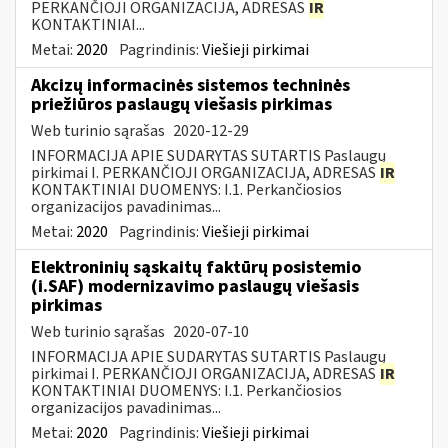
PERKANČIOJI ORGANIZACIJA, ADRESAS
IR
KONTAKTINIAI...
Metai:
2020
Pagrindinis:
Viešieji pirkimai
Akcizų informacinės sistemos techninės
priežiūros paslaugų viešasis pirkimas
Web turinio sąrašas
2020-12-29
INFORMACIJA APIE SUDARYTAS SUTARTIS Paslaugų
pirkimai I. PERKANČIOJI ORGANIZACIJA, ADRESAS
IR
KONTAKTINIAI DUOMENYS: I.1. Perkančiosios
organizacijos pavadinimas...
Metai:
2020
Pagrindinis:
Viešieji pirkimai
Elektroninių sąskaitų faktūrų posistemio
(i.SAF) modernizavimo paslaugų viešasis
pirkimas
Web turinio sąrašas
2020-07-10
INFORMACIJA APIE SUDARYTAS SUTARTIS Paslaugų
pirkimai I. PERKANČIOJI ORGANIZACIJA, ADRESAS
IR
KONTAKTINIAI DUOMENYS: I.1. Perkančiosios
organizacijos pavadinimas...
Metai:
2020
Pagrindinis:
Viešieji pirkimai