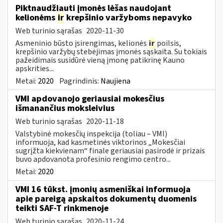
Piktnaudžiauti įmonės lėšas naudojant
kelionėms
ir
krepšinio varžyboms nepavyko
Web turinio sąrašas
2020-11-30
Asmeninio būsto įsirengimas, kelionės
ir
poilsis,
krepšinio varžybų stebėjimas įmonės sąskaita. Su tokiais
pažeidimais susidūrė vieną įmonę patikrinę Kauno
apskrities...
Metai:
2020
Pagrindinis:
Naujiena
VMI apdovanojo geriausiai mokesčius
išmanančius moksleivius
Web turinio sąrašas
2020-11-18
Valstybinė mokesčių inspekcija (toliau – VMI)
informuoja, kad kasmetinės viktorinos „Mokesčiai
sugrįžta kiekvienam“ finale geriausiai pasirodė ir prizais
buvo apdovanota profesinio rengimo centro...
Metai:
2020
VMI 16 tūkst. įmonių asmeniškai informuoja
apie pareigą apskaitos dokumentų duomenis
teikti SAF-T rinkmenoje
Web turinio sąrašas
2020-11-24