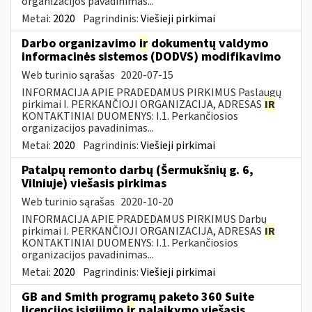
organizacijos pavadinimas...
Metai:
2020
Pagrindinis:
Viešieji pirkimai
Darbo organizavimo
ir
dokumentų valdymo
informacinės sistemos (DODVS) modifikavimo
Web turinio sąrašas
2020-07-15
INFORMACIJA APIE PRADEDAMUS PIRKIMUS Paslaugų
pirkimai I. PERKANČIOJI ORGANIZACIJA, ADRESAS
IR
KONTAKTINIAI DUOMENYS: I.1. Perkančiosios
organizacijos pavadinimas...
Metai:
2020
Pagrindinis:
Viešieji pirkimai
Patalpų remonto darbų (Šermukšnių g. 6,
Vilniuje) viešasis pirkimas
Web turinio sąrašas
2020-10-20
INFORMACIJA APIE PRADEDAMUS PIRKIMUS Darbų
pirkimai I. PERKANČIOJI ORGANIZACIJA, ADRESAS
IR
KONTAKTINIAI DUOMENYS: I.1. Perkančiosios
organizacijos pavadinimas...
Metai:
2020
Pagrindinis:
Viešieji pirkimai
GB and Smith programų paketo 360 Suite
licencijos įsigijimo
ir
palaikymo viešasis