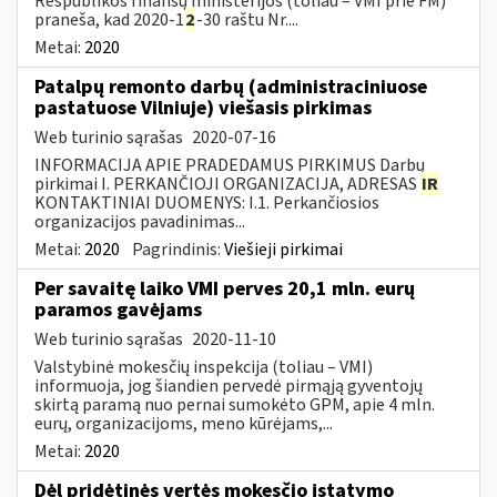
Respublikos finansų ministerijos (toliau – VMI prie FM)
praneša, kad 2020-1
2
-30 raštu Nr....
Metai:
2020
Patalpų remonto darbų (administraciniuose
pastatuose Vilniuje) viešasis pirkimas
Web turinio sąrašas
2020-07-16
INFORMACIJA APIE PRADEDAMUS PIRKIMUS Darbų
pirkimai I. PERKANČIOJI ORGANIZACIJA, ADRESAS
IR
KONTAKTINIAI DUOMENYS: I.1. Perkančiosios
organizacijos pavadinimas...
Metai:
2020
Pagrindinis:
Viešieji pirkimai
Per savaitę laiko VMI perves 20,1 mln. eurų
paramos gavėjams
Web turinio sąrašas
2020-11-10
Valstybinė mokesčių inspekcija (toliau – VMI)
informuoja, jog šiandien pervedė pirmąją gyventojų
skirtą paramą nuo pernai sumokėto GPM, apie 4 mln.
eurų, organizacijoms, meno kūrėjams,...
Metai:
2020
Dėl pridėtinės vertės mokesčio įstatymo