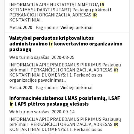
INFORMACIJA APIE NUSTATYTĄ LAIMĖTOJĄ
IR
KETINIMĄ SUDARYTI SUTARTĮ Paslaugų pirkimai I.
PERKANČIOJI ORGANIZACIJA, ADRESAS
IR
KONTAKTINIAI...
Metai:
2020
Pagrindinis:
Viešieji pirkimai
Valstybei perduotos kriptovaliutos
administravimo
ir
konvertavimo organizavimo
paslaugų
Web turinio sąrašas
2020-08-25
INFORMACIJA APIE PRADEDAMUS PIRKIMUS Paslaugų
pirkimai I. PERKANČIOJI ORGANIZACIJA, ADRESAS
IR
KONTAKTINIAI DUOMENYS: I.1. Perkančiosios
organizacijos pavadinimas...
Metai:
2020
Pagrindinis:
Viešieji pirkimai
Informacinės sistemos i.MAS posistemių, i.SAF
ir
i.APS plėtros paslaugų viešasis
Web turinio sąrašas
2020-09-14
INFORMACIJA APIE PRADEDAMUS PIRKIMUS Paslaugų
pirkimai I. PERKANČIOJI ORGANIZACIJA, ADRESAS
IR
KONTAKTINIAI DUOMENYS: I.1. Perkančiosios