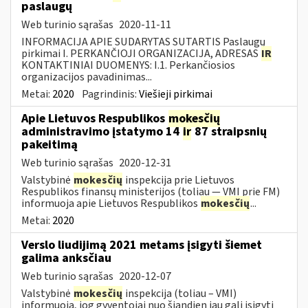
paslaugų
Web turinio sąrašas
2020-11-11
INFORMACIJA APIE SUDARYTAS SUTARTIS Paslaugų
pirkimai I. PERKANČIOJI ORGANIZACIJA, ADRESAS
IR
KONTAKTINIAI DUOMENYS: I.1. Perkančiosios
organizacijos pavadinimas...
Metai:
2020
Pagrindinis:
Viešieji pirkimai
Apie Lietuvos Respublikos
mokesčių
administravimo įstatymo 14
ir
87 straipsnių
pakeitimą
Web turinio sąrašas
2020-12-31
Valstybinė
mokesčių
inspekcija prie Lietuvos
Respublikos finansų ministerijos (toliau — VMI prie FM)
informuoja apie Lietuvos Respublikos
mokesčių
...
Metai:
2020
Verslo liudijimą 2021 metams įsigyti šiemet
galima anksčiau
Web turinio sąrašas
2020-12-07
Valstybinė
mokesčių
inspekcija (toliau – VMI)
informuoja, jog gyventojai nuo šiandien jau gali įsigyti