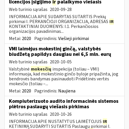
licencijos įsigijimo
ir
palaikymo viešasis
Web turinio sąrašas
2020-09-28
INFORMACIJA APIE SUDARYTAS SUTARTIS Prekių
pirkimai I. PERKANČIOJI ORGANIZACIJA, ADRESAS
IR
KONTAKTINIAI DUOMENYS: I.1. Perkančiosios
organizacijos pavadinimas...
Metai:
2020
Pagrindinis:
Viešieji pirkimai
VMI laimėjus mokestinį ginčą, valstybės
biudžetą papildys daugiau nei 6,5 mln. eurų
Web turinio sąrašas
2020-10-05
Valstybinė
mokesčių
inspekcija (toliau – VMI)
informuoja, kad mokestinio ginčo byloje pripažinta, jog
bendrovės bandymas pasinaudoti Pridėtinės vertės
mokesčio (toliau –...
Metai:
2020
Pagrindinis:
Naujiena
Kompiuterizuoto audito informacinės sistemos
plėtros paslaugų viešasis pirkimas
Web turinio sąrašas
2020-10-26
INFORMACIJA APIE NUSTATYTUS LAIMĖTOJUS
IR
KETINIMĄ SUDARYTI SUTARTIS Paslaugų pirkimai I.