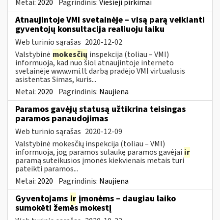
Metai:
2020
Pagrindinis:
Viešieji pirkimai
Atnaujintoje VMI svetainėje – visą parą veikianti
gyventojų konsultacija realiuoju laiku
Web turinio sąrašas
2020-12-02
Valstybinė
mokesčių
inspekcija (toliau – VMI)
informuoja, kad nuo šiol atnaujintoje interneto
svetainėje www.vmi.lt darbą pradėjo VMI virtualusis
asistentas Simas, kuris...
Metai:
2020
Pagrindinis:
Naujiena
Paramos gavėjų statusą užtikrina teisingas
paramos panaudojimas
Web turinio sąrašas
2020-12-09
Valstybinė mokesčių inspekcija (toliau – VMI)
informuoja, jog paramos sulaukę paramos gavėjai
ir
paramą suteikusios įmonės kiekvienais metais turi
pateikti paramos...
Metai:
2020
Pagrindinis:
Naujiena
Gyventojams
ir
įmonėms – daugiau laiko
sumokėti žemės mokestį