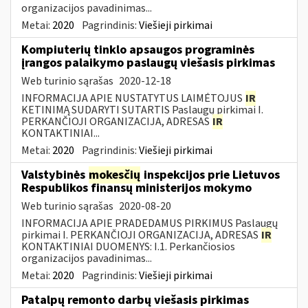
organizacijos pavadinimas...
Metai:
2020
Pagrindinis:
Viešieji pirkimai
Kompiuterių tinklo apsaugos programinės
įrangos palaikymo paslaugų viešasis pirkimas
Web turinio sąrašas
2020-12-18
INFORMACIJA APIE NUSTATYTUS LAIMĖTOJUS
IR
KETINIMĄ SUDARYTI SUTARTIS Paslaugų pirkimai I.
PERKANČIOJI ORGANIZACIJA, ADRESAS
IR
KONTAKTINIAI...
Metai:
2020
Pagrindinis:
Viešieji pirkimai
Valstybinės
mokesčių
inspekcijos prie Lietuvos
Respublikos finansų ministerijos mokymo
Web turinio sąrašas
2020-08-20
INFORMACIJA APIE PRADEDAMUS PIRKIMUS Paslaugų
pirkimai I. PERKANČIOJI ORGANIZACIJA, ADRESAS
IR
KONTAKTINIAI DUOMENYS: I.1. Perkančiosios
organizacijos pavadinimas...
Metai:
2020
Pagrindinis:
Viešieji pirkimai
Patalpų remonto darbų viešasis pirkimas