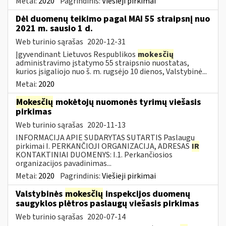
Metai:
2020
Pagrindinis:
Viešieji pirkimai
Dėl duomenų teikimo pagal MAI 55 straipsnį nuo
2021 m. sausio 1 d.
Web turinio sąrašas
2020-12-31
Įgyvendinant Lietuvos Respublikos
mokesčių
administravimo įstatymo 55 straipsnio nuostatas,
kurios įsigaliojo nuo š. m. rugsėjo 10 dienos, Valstybinė...
Metai:
2020
Mokesčių
mokėtojų nuomonės tyrimų viešasis
pirkimas
Web turinio sąrašas
2020-11-13
INFORMACIJA APIE SUDARYTAS SUTARTIS Paslaugų
pirkimai I. PERKANČIOJI ORGANIZACIJA, ADRESAS
IR
KONTAKTINIAI DUOMENYS: I.1. Perkančiosios
organizacijos pavadinimas...
Metai:
2020
Pagrindinis:
Viešieji pirkimai
Valstybinės
mokesčių
inspekcijos duomenų
saugyklos plėtros paslaugų viešasis pirkimas
Web turinio sąrašas
2020-07-14