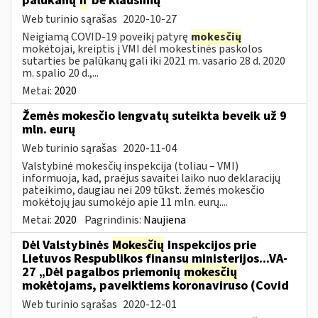
palūkanų
ir
be klausimų
Web turinio sąrašas
2020-10-27
Neigiamą COVID-19 poveikį patyrę
mokesčių
mokėtojai, kreiptis į VMI dėl mokestinės paskolos
sutarties be palūkanų gali iki 2021 m. vasario 28 d. 2020
m. spalio 20 d.,...
Metai:
2020
Žemės mokesčio lengvatų suteikta beveik už 9
mln. eurų
Web turinio sąrašas
2020-11-04
Valstybinė mokesčių inspekcija (toliau – VMI)
informuoja, kad, praėjus savaitei laiko nuo deklaracijų
pateikimo, daugiau nei 209 tūkst. žemės mokesčio
mokėtojų jau sumokėjo apie 11 mln. eurų....
Metai:
2020
Pagrindinis:
Naujiena
Dėl Valstybinės
Mokesčių
Inspekcijos prie
Lietuvos Respublikos finansų ministerijos...VA-
27 „Dėl pagalbos priemonių
mokesčių
mokėtojams, paveiktiems koronaviruso (Covid
Web turinio sąrašas
2020-12-01