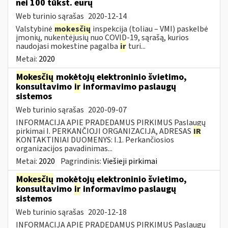
nei 100 tūkst. eurų
Web turinio sąrašas
2020-12-14
Valstybinė
mokesčių
inspekcija (toliau – VMI) paskelbė
įmonių, nukentėjusių nuo COVID-19, sąrašą, kurios
naudojasi mokestine pagalba
ir
turi...
Metai:
2020
Mokesčių
mokėtojų elektroninio švietimo,
konsultavimo
ir
informavimo paslaugų
sistemos
Web turinio sąrašas
2020-09-07
INFORMACIJA APIE PRADEDAMUS PIRKIMUS Paslaugų
pirkimai I. PERKANČIOJI ORGANIZACIJA, ADRESAS
IR
KONTAKTINIAI DUOMENYS: I.1. Perkančiosios
organizacijos pavadinimas...
Metai:
2020
Pagrindinis:
Viešieji pirkimai
Mokesčių
mokėtojų elektroninio švietimo,
konsultavimo
ir
informavimo paslaugų
sistemos
Web turinio sąrašas
2020-12-18
INFORMACIJA APIE PRADEDAMUS PIRKIMUS Paslaugų