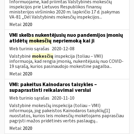
Informuojame, kad priimtas Valstybinės mokesčių
inspekcijos prie Lietuvos Respublikos finansų
ministerijos viršininko 2020 m. lapkričio 17 d. įsakymas
VA-81 „Dėl Valstybinės mokesčių inspekcijos...
Metai:
2020
VMI skelbs nukentėjusių nuo pandemijos įmonių
atidėtų
mokesčių
nepriemoką kai ji
Web turinio sąrašas
2020-12-08
Valstybinė
mokesčių
inspekcija (toliau – VMI)
informuoja, kad rengia įmonių, nukentėjusių nuo COVID-
19 sąrašą, kurios pasinaudojo mokestine pagalba...
Metai:
2020
VMI: pakeitus Kainodaros taisykles –
supaprastinti reikalavimai verslui
Web turinio sąrašas
2020-11-10
Valstybinė mokesčių inspekcija (toliau – VMI)
informuoja, jog pakeistos Kainodaros taisyklių[1]
nuostatos, kurios leis mokesčių mokėtojams paprasčiau
pagrįsti mažos pridėtinės vertės paslaugų...
Metai:
2020