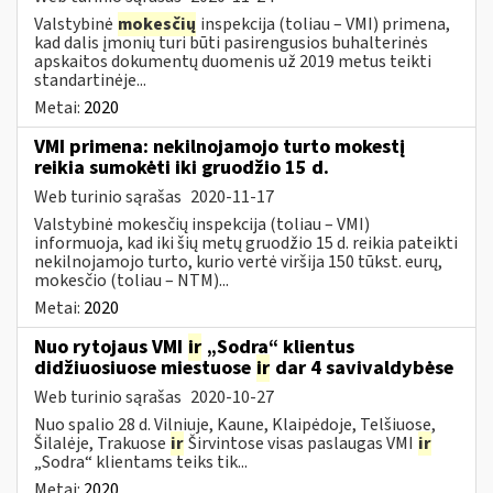
Valstybinė
mokesčių
inspekcija (toliau – VMI) primena,
kad dalis įmonių turi būti pasirengusios buhalterinės
apskaitos dokumentų duomenis už 2019 metus teikti
standartinėje...
Metai:
2020
VMI primena: nekilnojamojo turto mokestį
reikia sumokėti iki gruodžio 15 d.
Web turinio sąrašas
2020-11-17
Valstybinė mokesčių inspekcija (toliau – VMI)
informuoja, kad iki šių metų gruodžio 15 d. reikia pateikti
nekilnojamojo turto, kurio vertė viršija 150 tūkst. eurų,
mokesčio (toliau – NTM)...
Metai:
2020
Nuo rytojaus VMI
ir
„Sodra“ klientus
didžiuosiuose miestuose
ir
dar 4 savivaldybėse
Web turinio sąrašas
2020-10-27
Nuo spalio 28 d. Vilniuje, Kaune, Klaipėdoje, Telšiuose,
Šilalėje, Trakuose
ir
Širvintose visas paslaugas VMI
ir
„Sodra“ klientams teiks tik...
Metai:
2020