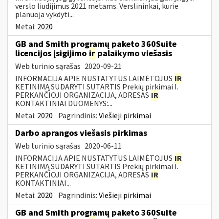
verslo liudijimus 2021 metams. Verslininkai, kurie
planuoja vykdyti...
Metai:
2020
GB and Smith programų paketo 360Suite
licencijos įsigijimo
ir
palaikymo viešasis
Web turinio sąrašas
2020-09-21
INFORMACIJA APIE NUSTATYTUS LAIMĖTOJUS
IR
KETINIMĄ SUDARYTI SUTARTIS Prekių pirkimai I.
PERKANČIOJI ORGANIZACIJA, ADRESAS
IR
KONTAKTINIAI DUOMENYS:...
Metai:
2020
Pagrindinis:
Viešieji pirkimai
Darbo aprangos viešasis pirkimas
Web turinio sąrašas
2020-06-11
INFORMACIJA APIE NUSTATYTUS LAIMĖTOJUS
IR
KETINIMĄ SUDARYTI SUTARTIS Prekių pirkimai I.
PERKANČIOJI ORGANIZACIJA, ADRESAS
IR
KONTAKTINIAI...
Metai:
2020
Pagrindinis:
Viešieji pirkimai
GB and Smith programų paketo 360Suite