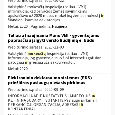
Web turinio sąrašas
2020-10-22
Valstybinė mokesčių inspekcija (toliau – VMI)
informuoja, kad privačios žemės savininkams
apskaičiavo už 2020 metus mokėtiną žemės mokestį
ir
šiandien išsamias deklaracijas...
Metai:
2020
Pagrindinis:
Naujiena
Toliau atnaujinama Mano VMI - gyventojams
paprasčiau įsigyti verslo liudijimą e. būdu
Web turinio sąrašas
2020-11-03
Valstybinė
mokesčių
inspekcija (toliau – VMI)
informuoja, jog gyventojai nuo šiol internetu gali dar
patogiau
ir
greičiau užsisakyti verslo...
Metai:
2020
Elektroninio deklaravimo sistemos (EDS)
priežiūros paslaugų viešasis pirkimas
Web turinio sąrašas
2020-09-09
INFORMACIJA APIE NUSTATYTUS LAIMĖTOJUS
IR
KETINIMĄ SUDARYTI SUTARTIS Paslaugų pirkimai I.
PERKANČIOJI ORGANIZACIJA, ADRESAS
IR
KONTAKTINIAI...