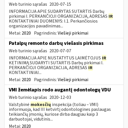
Web turinio sąrašas
2020-07-15
INFORMACIJA APIE SUDARYTAS SUTARTIS Darbų
pirkimai I. PERKANČIOJI ORGANIZACIJA, ADRESAS
IR
KONTAKTINIAI DUOMENYS: I.1. Perkančiosios
organizacijos pavadinimas...
Metai:
2020
Pagrindinis:
Viešieji pirkimai
Patalpų remonto darbų viešasis pirkimas
Web turinio sąrašas
2020-07-07
INFORMACIJA APIE NUSTATYTUS LAIMĖTOJUS
IR
KETINIMĄ SUDARYTI SUTARTIS Darbų pirkimai I.
PERKANČIOJI ORGANIZACIJA, ADRESAS
IR
KONTAKTINIAI...
Metai:
2020
Pagrindinis:
Viešieji pirkimai
VMI žemėlapis rodo augantį odontologų VDU
Web turinio sąrašas
2020-12-03
Valstybinė
mokesčių
inspekcija (toliau – VMI)
informuoja, kad III ketvirtį odontologines paslaugas
teikiančių įmonių, kuriose dirba daugiau kaip 3
darbuotojai, vidutinis...
Metai:
2020