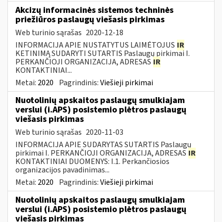
Akcizų informacinės sistemos techninės
priežiūros paslaugų viešasis pirkimas
Web turinio sąrašas
2020-12-18
INFORMACIJA APIE NUSTATYTUS LAIMĖTOJUS
IR
KETINIMĄ SUDARYTI SUTARTIS Paslaugų pirkimai I.
PERKANČIOJI ORGANIZACIJA, ADRESAS
IR
KONTAKTINIAI...
Metai:
2020
Pagrindinis:
Viešieji pirkimai
Nuotolinių apskaitos paslaugų smulkiajam
verslui (i.APS) posistemio plėtros paslaugų
viešasis pirkimas
Web turinio sąrašas
2020-11-03
INFORMACIJA APIE SUDARYTAS SUTARTIS Paslaugų
pirkimai I. PERKANČIOJI ORGANIZACIJA, ADRESAS
IR
KONTAKTINIAI DUOMENYS: I.1. Perkančiosios
organizacijos pavadinimas...
Metai:
2020
Pagrindinis:
Viešieji pirkimai
Nuotolinių apskaitos paslaugų smulkiajam
verslui (i.APS) posistemio plėtros paslaugų
viešasis pirkimas