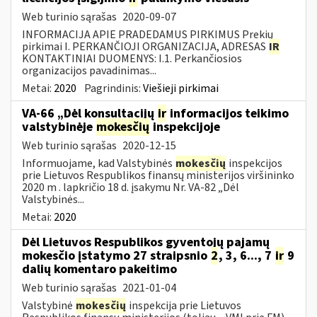
Web turinio sąrašas
2020-09-07
INFORMACIJA APIE PRADEDAMUS PIRKIMUS Prekių
pirkimai I. PERKANČIOJI ORGANIZACIJA, ADRESAS
IR
KONTAKTINIAI DUOMENYS: I.1. Perkančiosios
organizacijos pavadinimas...
Metai:
2020
Pagrindinis:
Viešieji pirkimai
VA-66 „Dėl konsultacijų
ir
informacijos teikimo
valstybinėje
mokesčių
inspekcijoje
Web turinio sąrašas
2020-12-15
Informuojame, kad Valstybinės
mokesčių
inspekcijos
prie Lietuvos Respublikos finansų ministerijos viršininko
2020 m . lapkričio 18 d. įsakymu Nr. VA-82 „Dėl
Valstybinės...
Metai:
2020
Dėl Lietuvos Respublikos gyventojų pajamų
mokesčio įstatymo 27 straipsnio
2
, 3, 6..., 7
ir
9
dalių komentaro pakeitimo
Web turinio sąrašas
2021-01-04
Valstybinė
mokesčių
inspekcija prie Lietuvos