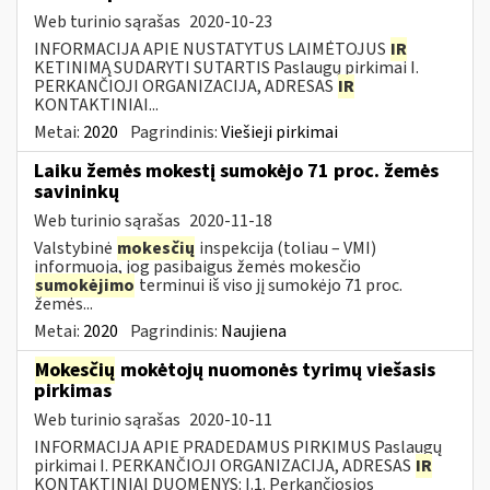
Web turinio sąrašas
2020-10-23
INFORMACIJA APIE NUSTATYTUS LAIMĖTOJUS
IR
KETINIMĄ SUDARYTI SUTARTIS Paslaugų pirkimai I.
PERKANČIOJI ORGANIZACIJA, ADRESAS
IR
KONTAKTINIAI...
Metai:
2020
Pagrindinis:
Viešieji pirkimai
Laiku žemės mokestį sumokėjo 71 proc. žemės
savininkų
Web turinio sąrašas
2020-11-18
Valstybinė
mokesčių
inspekcija (toliau – VMI)
informuoja, jog pasibaigus žemės mokesčio
sumokėjimo
terminui iš viso jį sumokėjo 71 proc.
žemės...
Metai:
2020
Pagrindinis:
Naujiena
Mokesčių
mokėtojų nuomonės tyrimų viešasis
pirkimas
Web turinio sąrašas
2020-10-11
INFORMACIJA APIE PRADEDAMUS PIRKIMUS Paslaugų
pirkimai I. PERKANČIOJI ORGANIZACIJA, ADRESAS
IR
KONTAKTINIAI DUOMENYS: I.1. Perkančiosios