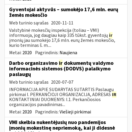
Gyventojai aktyvūs – sumokėjo 17,6 mln. eurų
žemės mokesčio
Web turinio sąrašas
2020-11-11
Valstybinė mokesčių inspekcija (toliau – VMI)
informuoja, jog daugiau kaip 335 tūkst. gyventojų
ir
įmonių jau sumokėjo 17,6 mln. eurų žemės mokesčio,
kurio terminas š. m....
Metai:
2020
Pagrindinis:
Naujiena
Darbo organizavimo
ir
dokumentų valdymo
informacinės sistemos (DODVS) palaikymo
paslaugų
Web turinio sąrašas
2020-07-07
INFORMACIJA APIE SUDARYTAS SUTARTIS Paslaugų
pirkimai I. PERKANČIOJI ORGANIZACIJA, ADRESAS
IR
KONTAKTINIAI DUOMENYS: I.1. Perkančiosios
organizacijos pavadinimas...
Metai:
2020
Pagrindinis:
Viešieji pirkimai
VMI skelbia nukentėjusių nuo pandemijos
įmonių mokestinę nepriemoką, kai ji didesnė