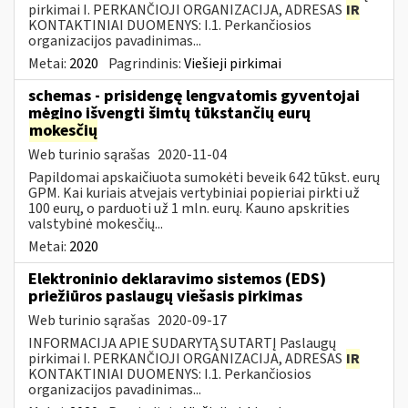
pirkimai I. PERKANČIOJI ORGANIZACIJA, ADRESAS
IR
KONTAKTINIAI DUOMENYS: I.1. Perkančiosios
organizacijos pavadinimas...
Metai:
2020
Pagrindinis:
Viešieji pirkimai
schemas - prisidengę lengvatomis gyventojai
mėgino išvengti šimtų tūkstančių eurų
mokesčių
Web turinio sąrašas
2020-11-04
Papildomai apskaičiuota sumokėti beveik 642 tūkst. eurų
GPM. Kai kuriais atvejais vertybiniai popieriai pirkti už
100 eurų, o parduoti už 1 mln. eurų. Kauno apskrities
valstybinė mokesčių...
Metai:
2020
Elektroninio deklaravimo sistemos (EDS)
priežiūros paslaugų viešasis pirkimas
Web turinio sąrašas
2020-09-17
INFORMACIJA APIE SUDARYTĄ SUTARTĮ Paslaugų
pirkimai I. PERKANČIOJI ORGANIZACIJA, ADRESAS
IR
KONTAKTINIAI DUOMENYS: I.1. Perkančiosios
organizacijos pavadinimas...