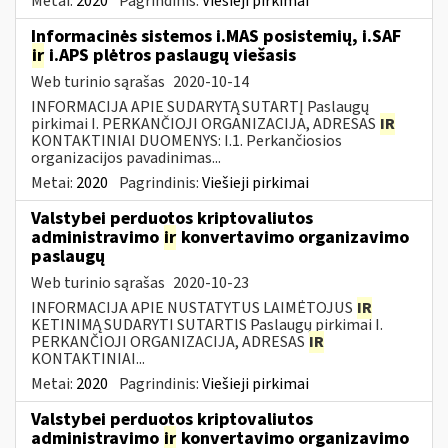
Metai:
2020
Pagrindinis:
Viešieji pirkimai
Informacinės sistemos i.MAS posistemių, i.SAF
ir
i.APS plėtros paslaugų viešasis
Web turinio sąrašas
2020-10-14
INFORMACIJA APIE SUDARYTĄ SUTARTĮ Paslaugų
pirkimai I. PERKANČIOJI ORGANIZACIJA, ADRESAS
IR
KONTAKTINIAI DUOMENYS: I.1. Perkančiosios
organizacijos pavadinimas...
Metai:
2020
Pagrindinis:
Viešieji pirkimai
Valstybei perduotos kriptovaliutos
administravimo
ir
konvertavimo organizavimo
paslaugų
Web turinio sąrašas
2020-10-23
INFORMACIJA APIE NUSTATYTUS LAIMĖTOJUS
IR
KETINIMĄ SUDARYTI SUTARTIS Paslaugų pirkimai I.
PERKANČIOJI ORGANIZACIJA, ADRESAS
IR
KONTAKTINIAI...
Metai:
2020
Pagrindinis:
Viešieji pirkimai
Valstybei perduotos kriptovaliutos
administravimo
ir
konvertavimo organizavimo