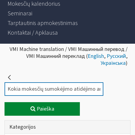
Mokesčių kalendorius
Seminarai
Tarptautinis apmokestinimas
Kontaktai / Apklausa
VMI Machine translation / VMI Машинный перевод /
VMI Машинний переклад (
English
,
Русский
,
Українська
)
Paieška
Kategorijos