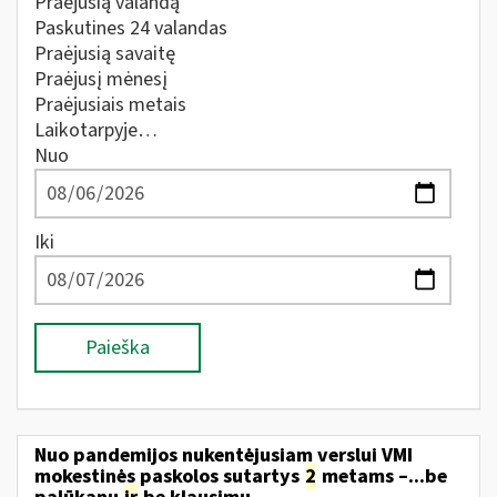
Praėjusią valandą
Paskutines 24 valandas
Praėjusią savaitę
Praėjusį mėnesį
Praėjusiais metais
Laikotarpyje…
Nuo
Iki
Paieška
Nuo pandemijos nukentėjusiam verslui VMI
mokestinės paskolos sutartys
2
metams –...be