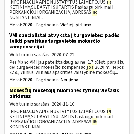
INFORMACIJA APIE NUSTATYTUS LAIMĖTOJUS
IR
KETINIMĄ SUDARYTI SUTARTIS Paslaugų pirkimai I.
PERKANČIOJI ORGANIZACIJA, ADRESAS
IR
KONTAKTINIAI...
Metai:
2020
Pagrindinis:
Viešieji pirkimai
VMI specialistai atvyksta į turgavietes: padės
teikti paraiškas turgavietės mokesčio
kompensacijai
Web turinio sąrašas
2020-07-22
Per Mano VMI jau pateikta daugiau nei 2,7 tūkst. paraiškų
dėl turgavietės mokesčio kompensaci
jos
2020 m. liepos
22 d., Vilnius. Vilniaus apskrities valstybinė mokesčių...
Metai:
2020
Pagrindinis:
Naujiena
Mokesčių
mokėtojų nuomonės tyrimų viešasis
pirkimas
Web turinio sąrašas
2020-11-10
INFORMACIJA APIE NUSTATYTUS LAIMĖTOJUS
IR
KETINIMĄ SUDARYTI SUTARTIS Paslaugų pirkimai I.
PERKANČIOJI ORGANIZACIJA, ADRESAS
IR
KONTAKTINIAI...