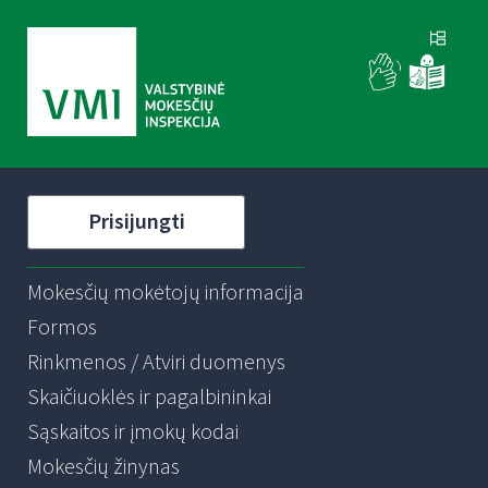
Prisijungti
Mokesčių mokėtojų informacija
Formos
Rinkmenos / Atviri duomenys
Skaičiuoklės ir pagalbininkai
Sąskaitos ir įmokų kodai
Mokesčių žinynas