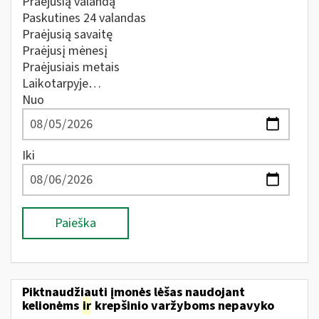
Praėjusią valandą
Paskutines 24 valandas
Praėjusią savaitę
Praėjusį mėnesį
Praėjusiais metais
Laikotarpyje…
Nuo
Iki
Paieška
Piktnaudžiauti įmonės lėšas naudojant
kelionėms
ir
krepšinio varžyboms nepavyko