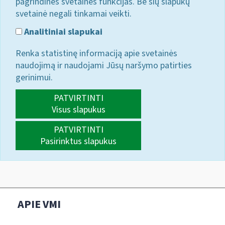
pagrindines svetainės funkcijas. Be šių slapukų
svetainė negali tinkamai veikti.
Analitiniai slapukai
Renka statistinę informaciją apie svetainės
naudojimą ir naudojami Jūsų naršymo patirties
gerinimui.
PATVIRTINTI
Visus slapukus
PATVIRTINTI
Pasirinktus slapukus
APIE VMI