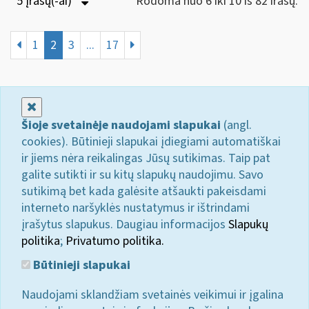
5 Įrašų(-ai)
Rodoma nuo 6 iki 10 iš 82 irašų.
1
2
3
...
17
Uždaryti
Šioje svetainėje naudojami slapukai
(angl.
cookies). Būtinieji slapukai įdiegiami automatiškai
ir jiems nėra reikalingas Jūsų sutikimas. Taip pat
galite sutikti ir su kitų slapukų naudojimu. Savo
sutikimą bet kada galėsite atšaukti pakeisdami
interneto naršyklės nustatymus ir ištrindami
įrašytus slapukus. Daugiau informacijos
Slapukų
politika
;
Privatumo politika.
Būtinieji slapukai
Naudojami sklandžiam svetainės veikimui ir įgalina