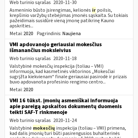
Web turinio sąrašas
2020-11-30
Asmeninio būsto įsirengimas, kelionės
ir
poilsis,
krepšinio varžybų stebėjimas įmonės sąskaita. Su tokiais
pažeidimais susidūrė vieną įmonę patikrinę Kauno
apskrities...
Metai:
2020
Pagrindinis:
Naujiena
VMI apdovanojo geriausiai mokesčius
išmanančius moksleivius
Web turinio sąrašas
2020-11-18
Valstybinė mokesčių inspekcija (toliau – VMI)
informuoja, kad kasmetinės viktorinos „Mokesčiai
sugrįžta kiekvienam“ finale geriausiai pasirodė ir prizais
buvo apdovanota profesinio rengimo centro...
Metai:
2020
VMI 16 tūkst. įmonių asmeniškai informuoja
apie pareigą apskaitos dokumentų duomenis
teikti SAF-T rinkmenoje
Web turinio sąrašas
2020-11-24
Valstybinė
mokesčių
inspekcija (toliau – VMI) primena,
kad dalis įmonių turi būti pasirengusios buhalterinės