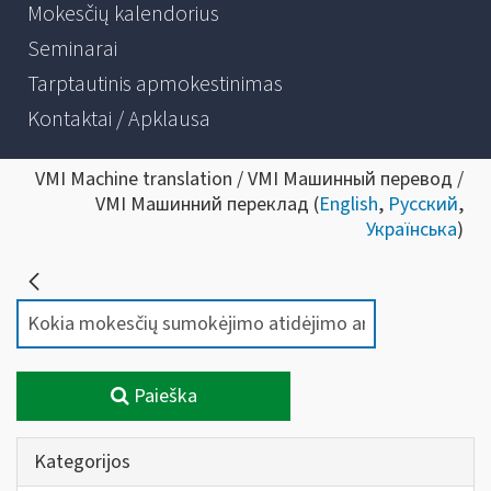
Mokesčių kalendorius
Seminarai
Tarptautinis apmokestinimas
Kontaktai / Apklausa
VMI Machine translation / VMI Машинный перевод /
VMI Машинний переклад (
English
,
Русский
,
Українська
)
Paieška
Kategorijos