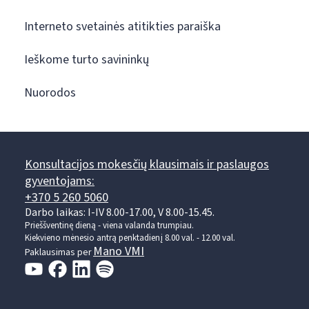
Interneto svetainės atitikties paraiška
Ieškome turto savininkų
Nuorodos
Konsultacijos mokesčių klausimais ir paslaugos
gyventojams:
+370 5 260 5060
Darbo laikas: I-IV 8.00-17.00, V 8.00-15.45.
Prieššventinę dieną - viena valanda trumpiau.
Kiekvieno mėnesio antrą penktadienį 8.00 val. - 12.00 val.
Mano VMI
Paklausimas per