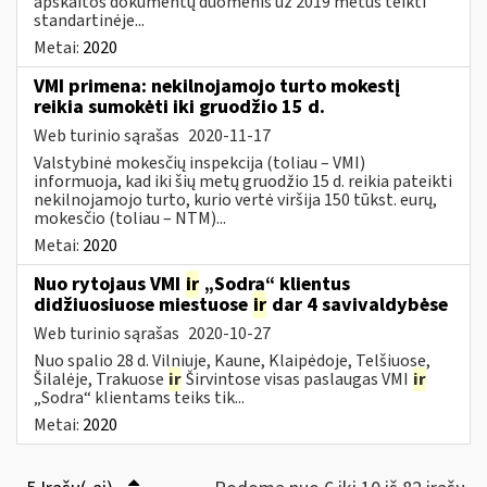
apskaitos dokumentų duomenis už 2019 metus teikti
standartinėje...
Metai:
2020
VMI primena: nekilnojamojo turto mokestį
reikia sumokėti iki gruodžio 15 d.
Web turinio sąrašas
2020-11-17
Valstybinė mokesčių inspekcija (toliau – VMI)
informuoja, kad iki šių metų gruodžio 15 d. reikia pateikti
nekilnojamojo turto, kurio vertė viršija 150 tūkst. eurų,
mokesčio (toliau – NTM)...
Metai:
2020
Nuo rytojaus VMI
ir
„Sodra“ klientus
didžiuosiuose miestuose
ir
dar 4 savivaldybėse
Web turinio sąrašas
2020-10-27
Nuo spalio 28 d. Vilniuje, Kaune, Klaipėdoje, Telšiuose,
Šilalėje, Trakuose
ir
Širvintose visas paslaugas VMI
ir
„Sodra“ klientams teiks tik...
Metai:
2020