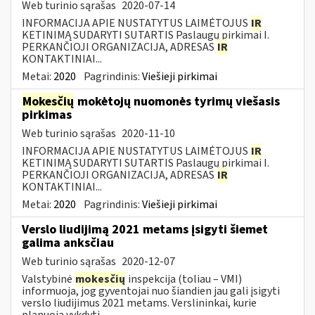
Web turinio sąrašas
2020-07-14
INFORMACIJA APIE NUSTATYTUS LAIMĖTOJUS
IR
KETINIMĄ SUDARYTI SUTARTIS Paslaugų pirkimai I.
PERKANČIOJI ORGANIZACIJA, ADRESAS
IR
KONTAKTINIAI...
Metai:
2020
Pagrindinis:
Viešieji pirkimai
Mokesčių
mokėtojų nuomonės tyrimų viešasis
pirkimas
Web turinio sąrašas
2020-11-10
INFORMACIJA APIE NUSTATYTUS LAIMĖTOJUS
IR
KETINIMĄ SUDARYTI SUTARTIS Paslaugų pirkimai I.
PERKANČIOJI ORGANIZACIJA, ADRESAS
IR
KONTAKTINIAI...
Metai:
2020
Pagrindinis:
Viešieji pirkimai
Verslo liudijimą 2021 metams įsigyti šiemet
galima anksčiau
Web turinio sąrašas
2020-12-07
Valstybinė
mokesčių
inspekcija (toliau – VMI)
informuoja, jog gyventojai nuo šiandien jau gali įsigyti
verslo liudijimus 2021 metams. Verslininkai, kurie
planuoja vykdyti...