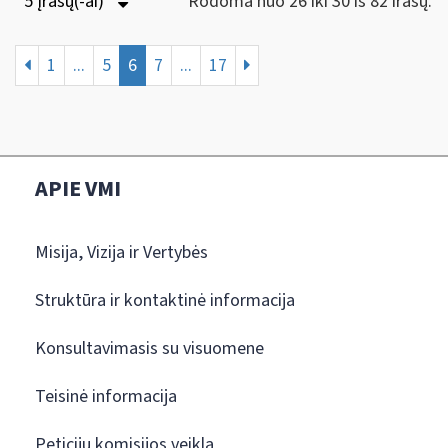
5 Įrašų(-ai)
Rodoma nuo 26 iki 30 iš 82 irašų.
1
...
5
6
7
...
17
APIE VMI
Misija, Vizija ir Vertybės
Struktūra ir kontaktinė informacija
Konsultavimasis su visuomene
Teisinė informacija
Peticijų komisijos veikla