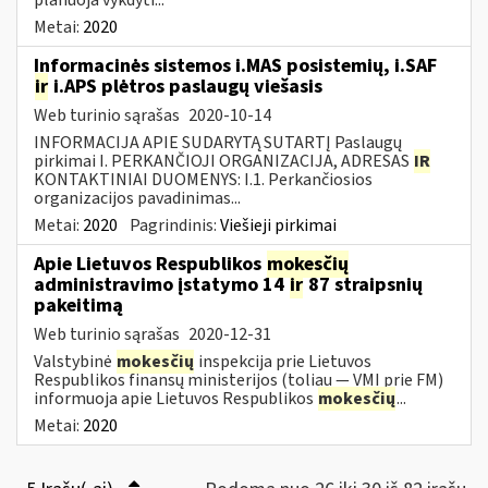
Metai:
2020
Informacinės sistemos i.MAS posistemių, i.SAF
ir
i.APS plėtros paslaugų viešasis
Web turinio sąrašas
2020-10-14
INFORMACIJA APIE SUDARYTĄ SUTARTĮ Paslaugų
pirkimai I. PERKANČIOJI ORGANIZACIJA, ADRESAS
IR
KONTAKTINIAI DUOMENYS: I.1. Perkančiosios
organizacijos pavadinimas...
Metai:
2020
Pagrindinis:
Viešieji pirkimai
Apie Lietuvos Respublikos
mokesčių
administravimo įstatymo 14
ir
87 straipsnių
pakeitimą
Web turinio sąrašas
2020-12-31
Valstybinė
mokesčių
inspekcija prie Lietuvos
Respublikos finansų ministerijos (toliau — VMI prie FM)
informuoja apie Lietuvos Respublikos
mokesčių
...
Metai:
2020