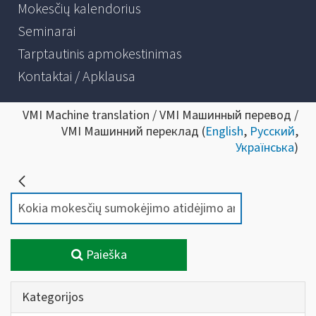
Mokesčių kalendorius
Seminarai
Tarptautinis apmokestinimas
Kontaktai / Apklausa
VMI Machine translation / VMI Машинный перевод /
VMI Машинний переклад (
English
,
Русский
,
Українська
)
Paieška
Kategorijos