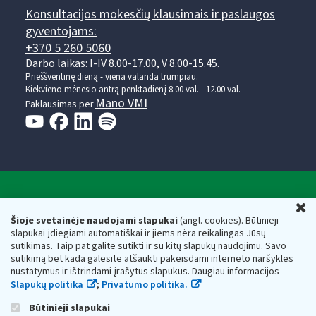
Konsultacijos mokesčių klausimais ir paslaugos
gyventojams:
+370 5 260 5060
Darbo laikas: I-IV 8.00-17.00, V 8.00-15.45.
Prieššventinę dieną - viena valanda trumpiau.
Kiekvieno mėnesio antrą penktadienį 8.00 val. - 12.00 val.
Mano VMI
Paklausimas per
Valstybinė mokesčių inspekcija prie Lietuvos
U
Respublikos finansų ministerijos
Šioje svetainėje naudojami slapukai
(angl. cookies). Būtinieji
slapukai įdiegiami automatiškai ir jiems nėra reikalingas Jūsų
Biudžetinė įstaiga. Juridinio asmens kodas — 188659752,
sutikimas. Taip pat galite sutikti ir su kitų slapukų naudojimu. Savo
adresas: Vasario 16-osios g. 14, 01107 Vilnius, Lietuva, el.paštas:
sutikimą bet kada galėsite atšaukti pakeisdami interneto naršyklės
vmi@vmi.lt
, E. pristatymo dėžutės adresas 188659752
nustatymus ir ištrindami įrašytus slapukus. Daugiau informacijos
Duomenys apie Valstybinę mokesčių inspekciją prie Lietuvos
Slapukų politika
;
Privatumo politika.
Respublikos finansų ministerijos kaupiami ir saugomi Juridinių
asmenų registre
Būtinieji slapukai