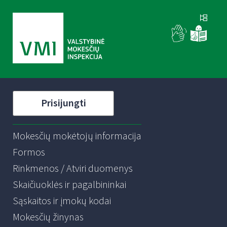
Prisijungti
Mokesčių mokėtojų informacija
Formos
Rinkmenos / Atviri duomenys
Skaičiuoklės ir pagalbininkai
Sąskaitos ir įmokų kodai
Mokesčių žinynas