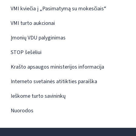
VMI kviečia į „Pasimatymą su mokesčiais“
VMI turto aukcionai
Įmonių VDU palyginimas
STOP šešėliui
Krašto apsaugos ministerijos informacija
Interneto svetainės atitikties paraiška
Ieškome turto savininkų
Nuorodos