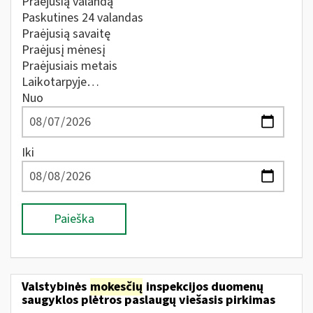
Praėjusią valandą
Paskutines 24 valandas
Praėjusią savaitę
Praėjusį mėnesį
Praėjusiais metais
Laikotarpyje…
Nuo
Iki
Paieška
Valstybinės
mokesčių
inspekcijos duomenų
saugyklos plėtros paslaugų viešasis pirkimas