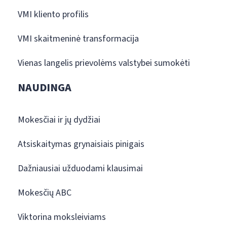
VMI kliento profilis
VMI skaitmeninė transformacija
Vienas langelis prievolėms valstybei sumokėti
NAUDINGA
Mokesčiai ir jų dydžiai
Atsiskaitymas grynaisiais pinigais
Dažniausiai užduodami klausimai
Mokesčių ABC
Viktorina moksleiviams