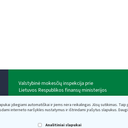
Valstybinė mokesčių inspekcija prie
Lietuvos Respublikos finansų ministerijos
Biudžetinė įstaiga. Juridinio asmens kodas — 188659752,
adresas: Vasario 16-osios g. 14, 01107 Vilnius, Lietuva,
lapukai įdiegiami automatiškai ir jiems nėra reikalingas Jūsų sutikimas. Taip pa
el.paštas:
vmi@vmi.lt
, E. pristatymo dėžutės adresas
sdami interneto naršyklės nustatymus ir ištrindami įrašytus slapukus. Daug
188659752
Duomenys apie Valstybinę mokesčių inspekciją prie
Lietuvos Respublikos finansų ministerijos kaupiami ir
Analitiniai slapukai
saugomi Juridinių asmenų registre