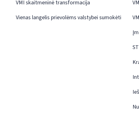
VMI skaitmeninė transformacija
VM
Vienas langelis prievolėms valstybei sumokėti
VM
Įm
ST
Kr
In
Ie
Nu