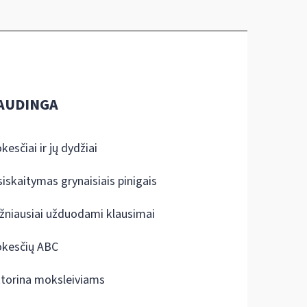
AUDINGA
kesčiai ir jų dydžiai
siskaitymas grynaisiais pinigais
žniausiai užduodami klausimai
kesčių ABC
ktorina moksleiviams