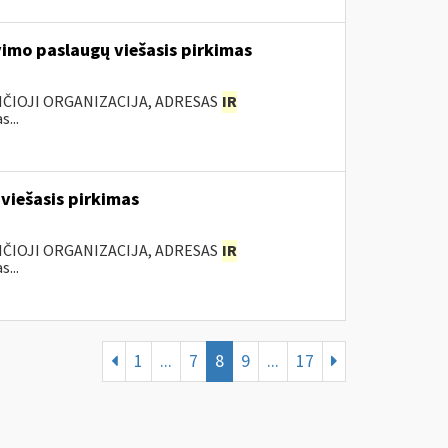
vimo paslaugų viešasis pirkimas
ANČIOJI ORGANIZACIJA, ADRESAS
IR
...
viešasis pirkimas
ANČIOJI ORGANIZACIJA, ADRESAS
IR
...
1
...
7
8
9
...
17