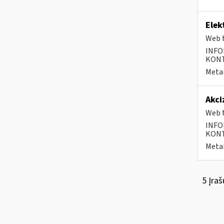
Elek
Web t
INFO
KONTA
Metai
Akci
Web t
INFO
KONTA
Metai
5 Įraš