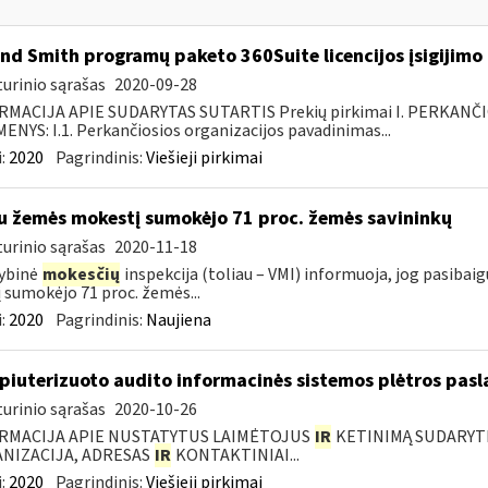
nd Smith programų paketo 360Suite licencijos įsigijimo
urinio sąrašas
2020-09-28
RMACIJA APIE SUDARYTAS SUTARTIS Prekių pirkimai I. PERKANČ
NYS: I.1. Perkančiosios organizacijos pavadinimas...
:
2020
Pagrindinis:
Viešieji pirkimai
u žemės mokestį sumokėjo 71 proc. žemės savininkų
urinio sąrašas
2020-11-18
ybinė
mokesčių
inspekcija (toliau – VMI) informuoja, jog pasiba
jį sumokėjo 71 proc. žemės...
:
2020
Pagrindinis:
Naujiena
iuterizuoto audito informacinės sistemos plėtros pasl
urinio sąrašas
2020-10-26
RMACIJA APIE NUSTATYTUS LAIMĖTOJUS
IR
KETINIMĄ SUDARYTI 
NIZACIJA, ADRESAS
IR
KONTAKTINIAI...
:
2020
Pagrindinis:
Viešieji pirkimai