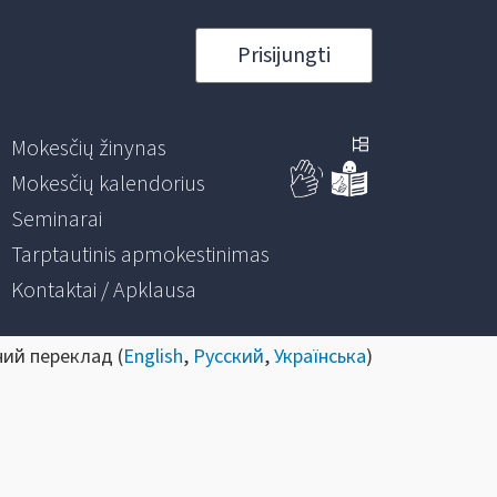
Prisijungti
Mokesčių žinynas
Mokesčių kalendorius
Seminarai
Tarptautinis apmokestinimas
Kontaktai / Apklausa
ний переклад (
English
,
Русский
,
Українська
)