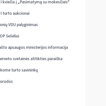
I kviečia į „Pasimatymą su mokesčiais“
I turto aukcionai
onių VDU palyginimas
OP šešėliui
ašto apsaugos ministerijos informacija
terneto svetainės atitikties paraiška
škome turto savininkų
orodos