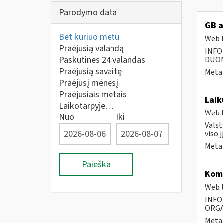
Parodymo data
GB a
Bet kuriuo metu
Web t
Praėjusią valandą
INFO
Paskutines 24 valandas
DUOME
Praėjusią savaitę
Metai
Praėjusį mėnesį
Praėjusiais metais
Laik
Laikotarpyje…
Web t
Nuo
Iki
Valst
viso 
Metai
Paieška
Komp
Web t
INFO
ORGA
Metai