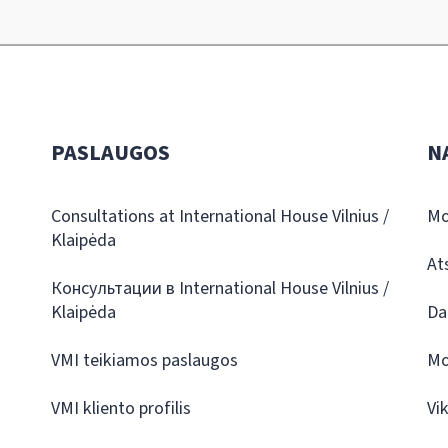
PASLAUGOS
N
Consultations at International House Vilnius /
Mo
Klaipėda
At
Консультации в International House Vilnius /
Klaipėda
Da
VMI teikiamos paslaugos
Mo
VMI kliento profilis
Vi