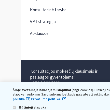
Konsultacinė taryba
VMI strategija
Apklausos
Konsultacijos mokesčių klausimais ir
paslaugos gyventojams:
+370 5 260 5060
Darbo laikas: I-IV 8.00-17.00, V 8.00-15.45.
Šioje svetainėje naudojami slapukai
(angl. cookies). Būtinieji s
Prieššventinę dieną - viena valanda trumpiau.
slapukų naudojimu. Savo sutikimą bet kada galėsite atšaukti pakei
Kiekvieno mėnesio antrą penktadienį 8.00 val. - 12.00 val.
politika
;
Privatumo politika.
Mano VMI
Paklausimas per
Būtinieji slapukai