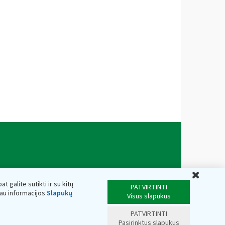
Uždar
t galite sutikti ir su kitų
PATVIRTINTI
iau informacijos
Slapukų
Visus slapukus
PATVIRTINTI
Pasirinktus slapukus