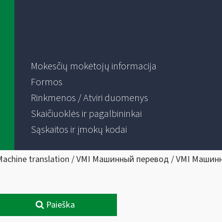
Mokesčių mokėtojų informacija
Formos
Rinkmenos / Atviri duomenys
Skaičiuoklės ir pagalbininkai
Sąskaitos ir įmokų kodai
Machine translation / VMI Машинный перевод / VMI Машин
Paieška