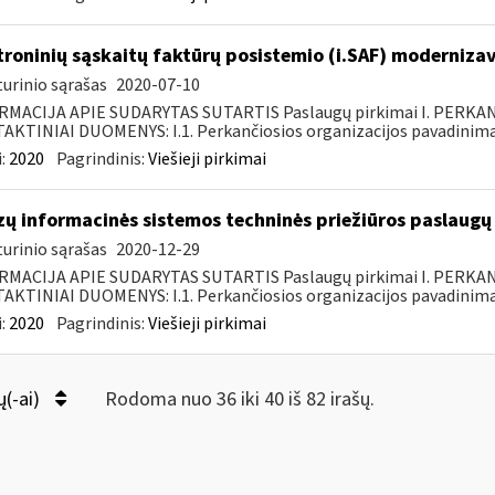
troninių sąskaitų faktūrų posistemio (i.SAF) moderniza
urinio sąrašas
2020-07-10
RMACIJA APIE SUDARYTAS SUTARTIS Paslaugų pirkimai I. PERK
KTINIAI DUOMENYS: I.1. Perkančiosios organizacijos pavadinimas
:
2020
Pagrindinis:
Viešieji pirkimai
zų informacinės sistemos techninės priežiūros paslaugų 
urinio sąrašas
2020-12-29
RMACIJA APIE SUDARYTAS SUTARTIS Paslaugų pirkimai I. PERK
KTINIAI DUOMENYS: I.1. Perkančiosios organizacijos pavadinimas
:
2020
Pagrindinis:
Viešieji pirkimai
ų(-ai)
Rodoma nuo 36 iki 40 iš 82 irašų.