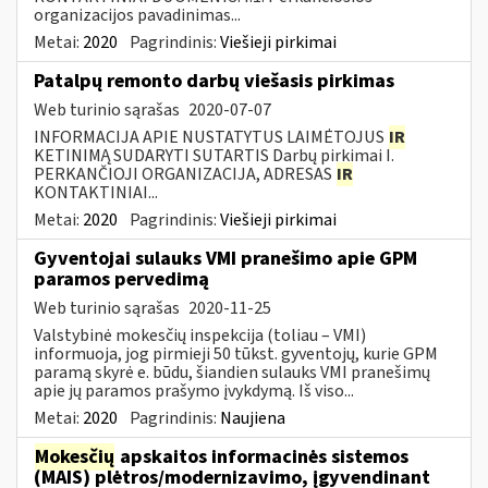
organizacijos pavadinimas...
Metai:
2020
Pagrindinis:
Viešieji pirkimai
Patalpų remonto darbų viešasis pirkimas
Web turinio sąrašas
2020-07-07
INFORMACIJA APIE NUSTATYTUS LAIMĖTOJUS
IR
KETINIMĄ SUDARYTI SUTARTIS Darbų pirkimai I.
PERKANČIOJI ORGANIZACIJA, ADRESAS
IR
KONTAKTINIAI...
Metai:
2020
Pagrindinis:
Viešieji pirkimai
Gyventojai sulauks VMI pranešimo apie GPM
paramos pervedimą
Web turinio sąrašas
2020-11-25
Valstybinė mokesčių inspekcija (toliau – VMI)
informuoja, jog pirmieji 50 tūkst. gyventojų, kurie GPM
paramą skyrė e. būdu, šiandien sulauks VMI pranešimų
apie jų paramos prašymo įvykdymą. Iš viso...
Metai:
2020
Pagrindinis:
Naujiena
Mokesčių
apskaitos informacinės sistemos
(MAIS) plėtros/modernizavimo, įgyvendinant