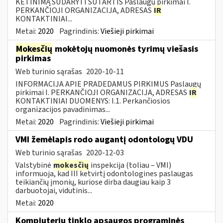
KETINIMĄ SUDARYTI SUTARTIS Paslaugų pirkimai I.
PERKANČIOJI ORGANIZACIJA, ADRESAS
IR
KONTAKTINIAI...
Metai:
2020
Pagrindinis:
Viešieji pirkimai
Mokesčių
mokėtojų nuomonės tyrimų viešasis
pirkimas
Web turinio sąrašas
2020-10-11
INFORMACIJA APIE PRADEDAMUS PIRKIMUS Paslaugų
pirkimai I. PERKANČIOJI ORGANIZACIJA, ADRESAS
IR
KONTAKTINIAI DUOMENYS: I.1. Perkančiosios
organizacijos pavadinimas...
Metai:
2020
Pagrindinis:
Viešieji pirkimai
VMI žemėlapis rodo augantį odontologų VDU
Web turinio sąrašas
2020-12-03
Valstybinė
mokesčių
inspekcija (toliau – VMI)
informuoja, kad III ketvirtį odontologines paslaugas
teikiančių įmonių, kuriose dirba daugiau kaip 3
darbuotojai, vidutinis...
Metai:
2020
Kompiuterių tinklo apsaugos programinės