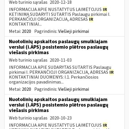
Web turinio sąrašas
2020-12-18
INFORMACIJA APIE NUSTATYTUS LAIMĖTOJUS
IR
KETINIMĄ SUDARYTI SUTARTIS Paslaugų pirkimai I.
PERKANČIOJI ORGANIZACIJA, ADRESAS
IR
KONTAKTINIAI...
Metai:
2020
Pagrindinis:
Viešieji pirkimai
Nuotolinių apskaitos paslaugų smulkiajam
verslui (i.APS) posistemio plėtros paslaugų
viešasis pirkimas
Web turinio sąrašas
2020-11-03
INFORMACIJA APIE SUDARYTAS SUTARTIS Paslaugų
pirkimai I. PERKANČIOJI ORGANIZACIJA, ADRESAS
IR
KONTAKTINIAI DUOMENYS: I.1. Perkančiosios
organizacijos pavadinimas...
Metai:
2020
Pagrindinis:
Viešieji pirkimai
Nuotolinių apskaitos paslaugų smulkiajam
verslui (i.APS) posistemio plėtros paslaugų
viešasis pirkimas
Web turinio sąrašas
2020-10-23
INFORMACIJA APIE NUSTATYTUS LAIMĖTOJUS
IR