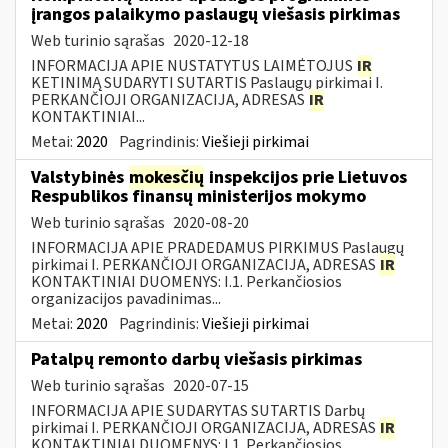
įrangos palaikymo paslaugų viešasis pirkimas
Web turinio sąrašas
2020-12-18
INFORMACIJA APIE NUSTATYTUS LAIMĖTOJUS
IR
KETINIMĄ SUDARYTI SUTARTIS Paslaugų pirkimai I.
PERKANČIOJI ORGANIZACIJA, ADRESAS
IR
KONTAKTINIAI...
Metai:
2020
Pagrindinis:
Viešieji pirkimai
Valstybinės
mokesčių
inspekcijos prie Lietuvos
Respublikos finansų ministerijos mokymo
Web turinio sąrašas
2020-08-20
INFORMACIJA APIE PRADEDAMUS PIRKIMUS Paslaugų
pirkimai I. PERKANČIOJI ORGANIZACIJA, ADRESAS
IR
KONTAKTINIAI DUOMENYS: I.1. Perkančiosios
organizacijos pavadinimas...
Metai:
2020
Pagrindinis:
Viešieji pirkimai
Patalpų remonto darbų viešasis pirkimas
Web turinio sąrašas
2020-07-15
INFORMACIJA APIE SUDARYTAS SUTARTIS Darbų
pirkimai I. PERKANČIOJI ORGANIZACIJA, ADRESAS
IR
KONTAKTINIAI DUOMENYS: I.1. Perkančiosios