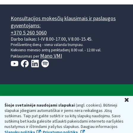
Konsultacijos mokesčių klausimais ir paslaugos
gyventojams:
+370 5 260 5060
Darbo laikas: I-IV 8.00-17.00, V 8.00-15.45.
Prieššventinę dieną - viena valanda trumpiau.
Kiekvieno mėnesio antrą penktadienį 8.00 val. - 12.00 val.
Mano VMI
Paklausimas per
Valstybinė mokesčių inspekcija prie Lietuvos
U
Respublikos finansų ministerijos
Šioje svetainėje naudojami slapukai
(angl. cookies). Būtinieji
slapukai įdiegiami automatiškai ir jiems nėra reikalingas Jūsų
Biudžetinė įstaiga. Juridinio asmens kodas — 188659752,
sutikimas. Taip pat galite sutikti ir su kitų slapukų naudojimu. Savo
adresas: Vasario 16-osios g. 14, 01107 Vilnius, Lietuva, el.paštas:
sutikimą bet kada galėsite atšaukti pakeisdami interneto naršyklės
vmi@vmi.lt
, E. pristatymo dėžutės adresas 188659752
nustatymus ir ištrindami įrašytus slapukus. Daugiau informacijos
Duomenys apie Valstybinę mokesčių inspekciją prie Lietuvos
Slapukų politika
;
Privatumo politika.