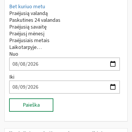
Bet kuriuo metu
Praėjusią valandą
Paskutines 24 valandas
Praėjusią savaitę
Praėjusį mėnesį
Praėjusiais metais
Laikotarpyje…
Nuo
Iki
Paieška