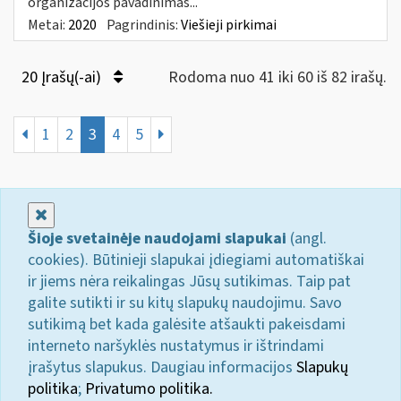
organizacijos pavadinimas...
Metai:
2020
Pagrindinis:
Viešieji pirkimai
20 Įrašų(-ai)
Rodoma nuo 41 iki 60 iš 82 irašų.
1
2
3
4
5
Uždaryti
Šioje svetainėje naudojami slapukai
(angl.
cookies). Būtinieji slapukai įdiegiami automatiškai
ir jiems nėra reikalingas Jūsų sutikimas. Taip pat
galite sutikti ir su kitų slapukų naudojimu. Savo
sutikimą bet kada galėsite atšaukti pakeisdami
interneto naršyklės nustatymus ir ištrindami
įrašytus slapukus. Daugiau informacijos
Slapukų
politika
;
Privatumo politika.