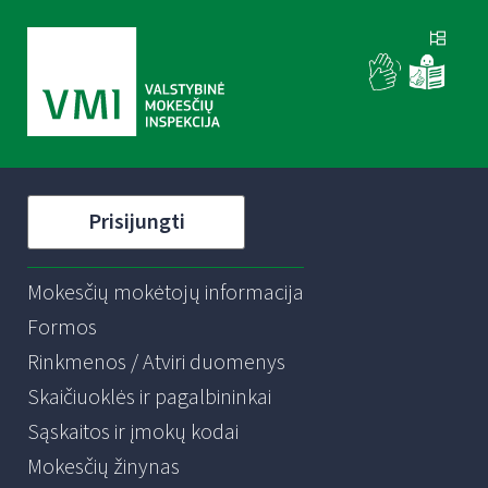
Prisijungti
Mokesčių mokėtojų informacija
Formos
Rinkmenos / Atviri duomenys
Skaičiuoklės ir pagalbininkai
Sąskaitos ir įmokų kodai
Mokesčių žinynas