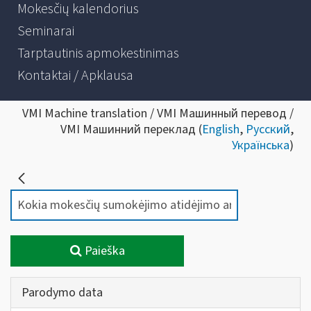
Mokesčių kalendorius
Seminarai
Tarptautinis apmokestinimas
Kontaktai / Apklausa
VMI Machine translation / VMI Машинный перевод /
VMI Машинний переклад (
English
,
Русский
,
Українська
)
Paieška
Parodymo data