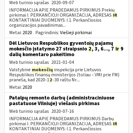
Web turinio sąrašas
2020-09-07
INFORMACIJA APIE PRADEDAMUS PIRKIMUS Prekių
pirkimai I. PERKANČIOJI ORGANIZACIJA, ADRESAS
IR
KONTAKTINIAI DUOMENYS: I.1. Perkančiosios
organizacijos pavadinimas...
Metai:
2020
Pagrindinis:
Viešieji pirkimai
Dėl Lietuvos Respublikos gyventojų pajamų
mokesčio įstatymo 27 straipsnio
2
, 3, 6..., 7
ir
9
dalių komentaro pakeitimo
Web turinio sąrašas
2021-01-04
Valstybinė
mokesčių
inspekcija prie Lietuvos
Respublikos finansų ministerijos (toliau – VMI prie FM)
praneša, kad 2020-1
2
-30 raštu Nr....
Metai:
2020
Patalpų remonto darbų (administraciniuose
pastatuose Vilniuje) viešasis pirkimas
Web turinio sąrašas
2020-07-16
INFORMACIJA APIE PRADEDAMUS PIRKIMUS Darbų
pirkimai I. PERKANČIOJI ORGANIZACIJA, ADRESAS
IR
KONTAKTINIAI DUOMENYS: I.1. Perkančiosios