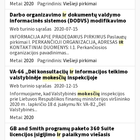
Metai:
2020
Pagrindinis:
Viešieji pirkimai
Darbo organizavimo
ir
dokumentų valdymo
informacinės sistemos (DODVS) modifikavimo
Web turinio sąrašas
2020-07-15
INFORMACIJA APIE PRADEDAMUS PIRKIMUS Paslaugų
pirkimai I. PERKANČIOJI ORGANIZACIJA, ADRESAS
IR
KONTAKTINIAI DUOMENYS: I.1. Perkančiosios
organizacijos pavadinimas...
Metai:
2020
Pagrindinis:
Viešieji pirkimai
VA-66 „Dėl konsultacijų
ir
informacijos teikimo
valstybinėje
mokesčių
inspekcijoje
Web turinio sąrašas
2020-12-15
Informuojame, kad Valstybinės
mokesčių
inspekcijos
prie Lietuvos Respublikos finansų ministerijos viršininko
2020 m . lapkričio 18 d. įsakymu Nr. VA-82 „Dėl
Valstybinės...
Metai:
2020
GB and Smith programų paketo 360 Suite
licencijos įsigijimo
ir
palaikymo viešasis