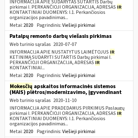
INFORMACIJA APIE SUDARYTAS SUTARTIS Darbų
pirkimai I. PERKANČIOJI ORGANIZACIJA, ADRESAS
IR
KONTAKTINIAI DUOMENYS: I.1. Perkančiosios
organizacijos pavadinimas...
Metai:
2020
Pagrindinis:
Viešieji pirkimai
Patalpų remonto darbų viešasis pirkimas
Web turinio sąrašas
2020-07-07
INFORMACIJA APIE NUSTATYTUS LAIMĖTOJUS
IR
KETINIMĄ SUDARYTI SUTARTIS Darbų pirkimai I.
PERKANČIOJI ORGANIZACIJA, ADRESAS
IR
KONTAKTINIAI...
Metai:
2020
Pagrindinis:
Viešieji pirkimai
Mokesčių
apskaitos informacinės sistemos
(MAIS) plėtros/modernizavimo, įgyvendinant
Web turinio sąrašas
2020-11-10
INFORMACIJA APIE PRADEDAMUS PIRKIMUS Paslaugų
pirkimai I. PERKANČIOJI ORGANIZACIJA, ADRESAS
IR
KONTAKTINIAI DUOMENYS: I.1. Perkančiosios
organizacijos pavadinimas...
Metai:
2020
Pagrindinis:
Viešieji pirkimai