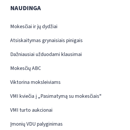
NAUDINGA
Mokesčiai ir jų dydžiai
Atsiskaitymas grynaisiais pinigais
Dažniausiai užduodami klausimai
Mokesčių ABC
Viktorina moksleiviams
VMI kviečia į „Pasimatymą su mokesčiais“
VMI turto aukcionai
Įmonių VDU palyginimas