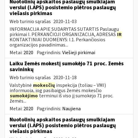
Nuotolinių apskaitos paslaugų smulkiajam
verslui (i.APS) posistemio plėtros paslaugų
viešasis pirkimas
Web turinio sąrašas
2020-11-03
INFORMACIJA APIE SUDARYTAS SUTARTIS Paslaugų
pirkimai I. PERKANČIOJI ORGANIZACIJA, ADRESAS
IR
KONTAKTINIAI DUOMENYS: I.1. Perkančiosios
organizacijos pavadinimas...
Metai:
2020
Pagrindinis:
Viešieji pirkimai
Laiku žemės mokestį sumokėjo 71 proc. žemės
savininkų
Web turinio sąrašas
2020-11-18
Valstybinė
mokesčių
inspekcija (toliau – VMI)
informuoja, jog pasibaigus žemės mokesčio
sumokėjimo
terminui iš viso jį sumokėjo 71 proc.
žemės...
Metai:
2020
Pagrindinis:
Naujiena
Nuotolinių apskaitos paslaugų smulkiajam
verslui (i.APS) posistemio plėtros paslaugų
viešasis pirkimas