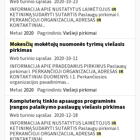
Web turinio sąrašas
2020-10-23
INFORMACIJA APIE NUSTATYTUS LAIMĖTOJUS
IR
KETINIMĄ SUDARYTI SUTARTIS Paslaugų pirkimai I.
PERKANČIOJI ORGANIZACIJA, ADRESAS
IR
KONTAKTINIAI...
Metai:
2020
Pagrindinis:
Viešieji pirkimai
Mokesčių
mokėtojų nuomonės tyrimų viešasis
pirkimas
Web turinio sąrašas
2020-10-11
INFORMACIJA APIE PRADEDAMUS PIRKIMUS Paslaugų
pirkimai I. PERKANČIOJI ORGANIZACIJA, ADRESAS
IR
KONTAKTINIAI DUOMENYS: I.1. Perkančiosios
organizacijos pavadinimas...
Metai:
2020
Pagrindinis:
Viešieji pirkimai
Kompiuterių tinklo apsaugos programinės
įrangos palaikymo paslaugų viešasis pirkimas
Web turinio sąrašas
2020-12-18
INFORMACIJA APIE NUSTATYTUS LAIMĖTOJUS
IR
KETINIMĄ SUDARYTI SUTARTIS Paslaugų pirkimai I.
PERKANČIOJI ORGANIZACIJA, ADRESAS
IR
KONTAKTINIAI...