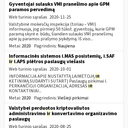
Gyventojai sulauks VMI pranešimo apie GPM
paramos pervedimą
Web turinio sąrašas
2020-11-25
Valstybinė mokesčių inspekcija (toliau – VMI)
informuoja, jog pirmieji 50 tūkst. gyventojų, kurie GPM
paramą skyrė e. būdu, šiandien sulauks VMI pranešimų
apie jų paramos prašymo įvykdymą. Iš viso...
Metai:
2020
Pagrindinis:
Naujiena
Informacinės sistemos i.MAS posistemių, i.SAF
ir
i.APS plėtros paslaugų viešasis
Web turinio sąrašas
2020-10-01
INFORMACIJA APIE NUSTATYTĄ LAIMĖTOJĄ
IR
KETINIMĄ SUDARYTI SUTARTĮ Paslaugų pirkimai I.
PERKANČIOJI ORGANIZACIJA, ADRESAS
IR
KONTAKTINIAI...
Metai:
2020
Pagrindinis:
Viešieji pirkimai
Valstybei perduotos kriptovaliutos
administravimo
ir
konvertavimo organizavimo
paslaugų
Web turinio sąrašas
2020-08-25