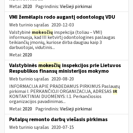
Metai:
2020
Pagrindinis:
Viešieji pirkimai
VMI žemėlapis rodo augantį odontologų VDU
Web turinio sąrašas
2020-12-03
Valstybinė
mokesčių
inspekcija (toliau – VMI)
informuoja, kad III ketvirtį odontologines paslaugas
teikiančių įmonių, kuriose dirba daugiau kaip 3
darbuotojai, vidutinis...
Metai:
2020
Valstybinės
mokesčių
inspekcijos prie Lietuvos
Respublikos finansų ministerijos mokymo
Web turinio sąrašas
2020-08-20
INFORMACIJA APIE PRADEDAMUS PIRKIMUS Paslaugų
pirkimai I. PERKANČIOJI ORGANIZACIJA, ADRESAS
IR
KONTAKTINIAI DUOMENYS: I.1. Perkančiosios
organizacijos pavadinimas...
Metai:
2020
Pagrindinis:
Viešieji pirkimai
Patalpų remonto darbų viešasis pirkimas
Web turinio sąrašas
2020-07-15