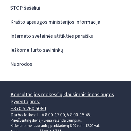
STOP šešėliui
Krašto apsaugos ministerijos informacija
Interneto svetainės atitikties paraiška
Ieškome turto savininkų
Nuorodos
Konsultacijos mokesčių klausimais ir paslaugos
gyventojams:
+370 5 260 5060
Darbo laikas: I-IV 8.00-17.00, V 8.00-15.45.
Prieššventinę dieną - viena valanda trumpiau.
Kiekvieno mėnesio antrą penktadienį 8.00 val. - 12.00 val.