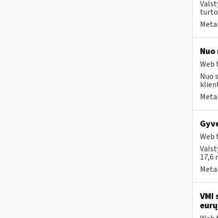
Valst
turto
Metai
Nuo 
Web t
Nuo s
klien
Metai
Gyve
Web t
Valst
17,6 
Metai
VMI 
eurų