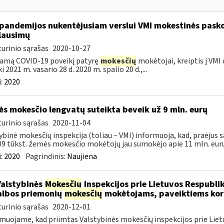
pandemijos nukentėjusiam verslui VMI mokestinės pask
lausimų
urinio sąrašas
2020-10-27
amą COVID-19 poveikį patyrę
mokesčių
mokėtojai, kreiptis į VMI
ki 2021 m. vasario 28 d. 2020 m. spalio 20 d.,...
:
2020
s mokesčio lengvatų suteikta beveik už 9 mln. eurų
urinio sąrašas
2020-11-04
ybinė mokesčių inspekcija (toliau – VMI) informuoja, kad, praėjus s
09 tūkst. žemės mokesčio mokėtojų jau sumokėjo apie 11 mln. eurų.
:
2020
Pagrindinis:
Naujiena
Valstybinės
Mokesčių
Inspekcijos prie Lietuvos Respublik
lbos priemonių
mokesčių
mokėtojams, paveiktiems kor
urinio sąrašas
2020-12-01
muojame, kad priimtas Valstybinės mokesčių inspekcijos prie Lietu