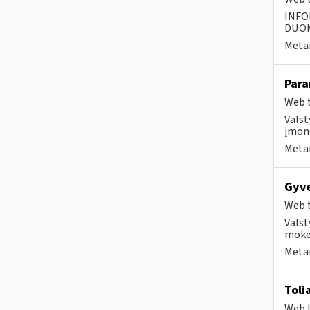
INFO
DUOME
Metai
Para
Web t
Valst
įmonė
Metai
Gyv
Web t
Valst
mokė
Metai
Toli
Web t