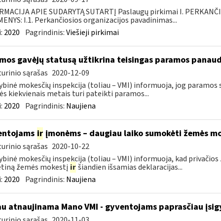
RMACIJA APIE SUDARYTĄ SUTARTĮ Paslaugų pirkimai I. PERKANČ
NYS: I.1. Perkančiosios organizacijos pavadinimas...
:
2020
Pagrindinis:
Viešieji pirkimai
mos gavėjų statusą užtikrina teisingas paramos panau
urinio sąrašas
2020-12-09
ybinė mokesčių inspekcija (toliau – VMI) informuoja, jog paramos
s kiekvienais metais turi pateikti paramos...
:
2020
Pagrindinis:
Naujiena
entojams
ir
įmonėms – daugiau laiko sumokėti žemės mo
urinio sąrašas
2020-10-22
ybinė mokesčių inspekcija (toliau – VMI) informuoja, kad privači
tiną žemės mokestį
ir
šiandien išsamias deklaracijas...
:
2020
Pagrindinis:
Naujiena
au atnaujinama Mano VMI - gyventojams paprasčiau įsigyt
urinio sąrašas
2020-11-03