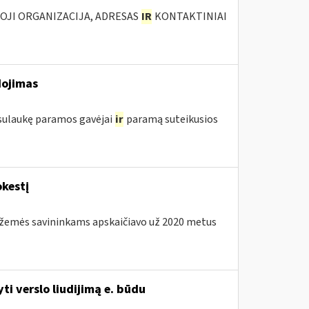
IOJI ORGANIZACIJA, ADRESAS
IR
KONTAKTINIAI
dojimas
 sulaukę paramos gavėjai
ir
paramą suteikusios
kestį
os žemės savininkams apskaičiavo už 2020 metus
i verslo liudijimą e. būdu