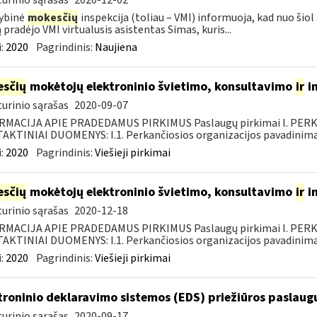
urinio sąrašas
2020-12-02
ybinė
mokesčių
inspekcija (toliau – VMI) informuoja, kad nuo šiol
 pradėjo VMI virtualusis asistentas Simas, kuris...
:
2020
Pagrindinis:
Naujiena
sčių
mokėtojų elektroninio švietimo, konsultavimo
ir
i
urinio sąrašas
2020-09-07
RMACIJA APIE PRADEDAMUS PIRKIMUS Paslaugų pirkimai I. PER
KTINIAI DUOMENYS: I.1. Perkančiosios organizacijos pavadinimas
:
2020
Pagrindinis:
Viešieji pirkimai
sčių
mokėtojų elektroninio švietimo, konsultavimo
ir
i
urinio sąrašas
2020-12-18
RMACIJA APIE PRADEDAMUS PIRKIMUS Paslaugų pirkimai I. PER
KTINIAI DUOMENYS: I.1. Perkančiosios organizacijos pavadinimas
:
2020
Pagrindinis:
Viešieji pirkimai
troninio deklaravimo sistemos (EDS) priežiūros paslaugų
urinio sąrašas
2020-09-17