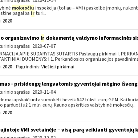
urinio sąrašas
2020-12-14
ybinė
mokesčių
inspekcija (toliau – VMI) paskelbė įmonių, nukent
stine pagalba
ir
turi...
:
2020
o organizavimo
ir
dokumentų valdymo informacinės si
urinio sąrašas
2020-07-07
RMACIJA APIE SUDARYTAS SUTARTIS Paslaugų pirkimai I. PERK
KTINIAI DUOMENYS: I.1. Perkančiosios organizacijos pavadinimas
:
2020
Pagrindinis:
Viešieji pirkimai
mas - prisidengę lengvatomis gyventojai mėgino išveng
urinio sąrašas
2020-11-04
domai apskaičiuota sumokėti beveik 642 tūkst. eurų GPM. Kai kuriais
 o parduoti už 1 mln. eurų. Kauno apskrities valstybinė mokesčių...
:
2020
ujintoje VMI svetainėje – visą parą veikianti gyventojų k