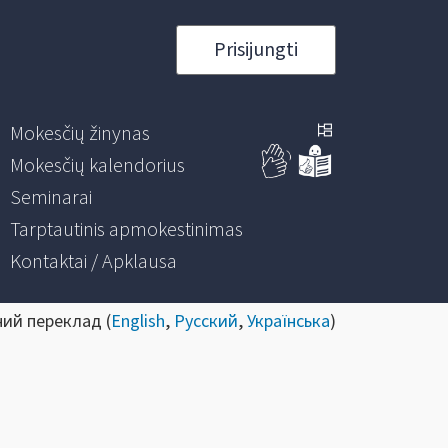
Prisijungti
Mokesčių žinynas
Mokesčių kalendorius
Seminarai
Tarptautinis apmokestinimas
Kontaktai / Apklausa
ний переклад (
English
,
Русский
,
Українська
)