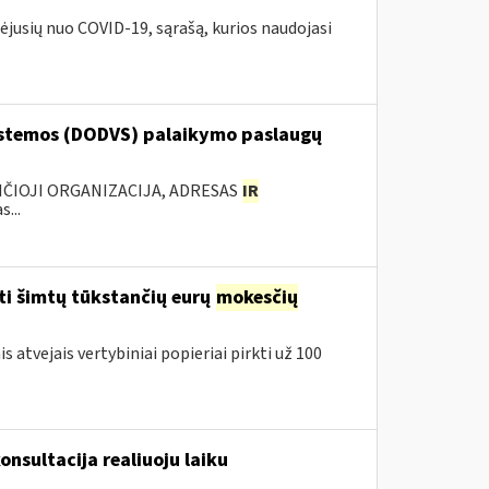
ėjusių nuo COVID-19, sąrašą, kurios naudojasi
stemos (DODVS) palaikymo paslaugų
ANČIOJI ORGANIZACIJA, ADRESAS
IR
...
ti šimtų tūkstančių eurų
mokesčių
 atvejais vertybiniai popieriai pirkti už 100
onsultacija realiuoju laiku