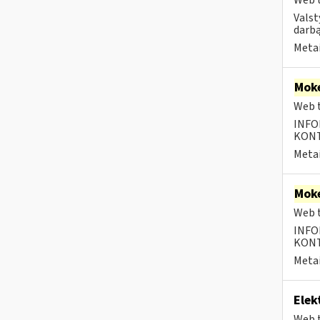
Web t
Valst
darbą
Metai
Moke
Web t
INFO
KONTA
Metai
Moke
Web t
INFO
KONTA
Metai
Elek
Web t