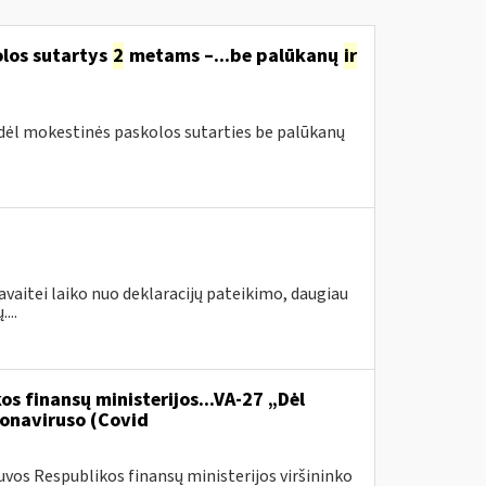
olos sutartys
2
metams –...be palūkanų
ir
 dėl mokestinės paskolos sutarties be palūkanų
avaitei laiko nuo deklaracijų pateikimo, daugiau
...
os finansų ministerijos...VA-27 „Dėl
onaviruso (Covid
vos Respublikos finansų ministerijos viršininko