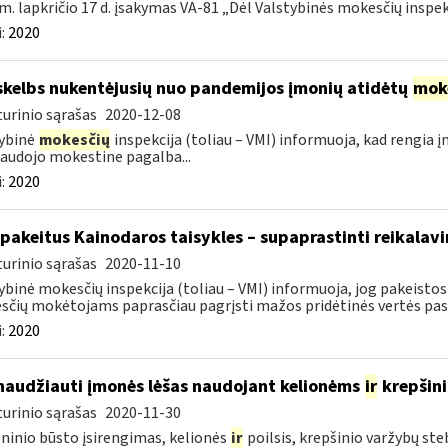
m. lapkričio 17 d. įsakymas VA-81 „Dėl Valstybinės mokesčių inspekc
:
2020
skelbs nukentėjusių nuo pandemijos įmonių atidėtų
mok
urinio sąrašas
2020-12-08
ybinė
mokesčių
inspekcija (toliau – VMI) informuoja, kad rengia 
audojo mokestine pagalba...
:
2020
 pakeitus Kainodaros taisykles – supaprastinti reikalavi
urinio sąrašas
2020-11-10
ybinė mokesčių inspekcija (toliau – VMI) informuoja, jog pakeistos 
čių mokėtojams paprasčiau pagrįsti mažos pridėtinės vertės pasl
:
2020
naudžiauti įmonės lėšas naudojant kelionėms
ir
krepšin
urinio sąrašas
2020-11-30
inio būsto įsirengimas, kelionės
ir
poilsis, krepšinio varžybų st