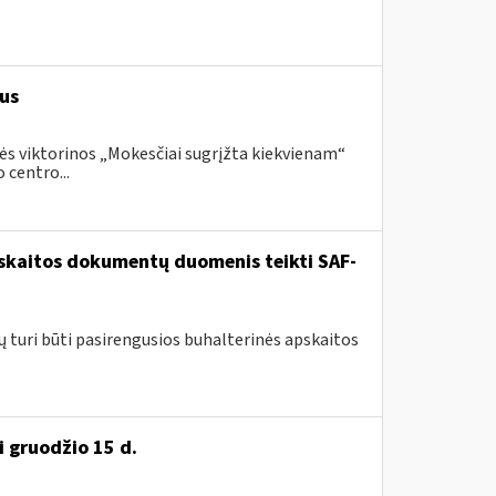
us
ės viktorinos „Mokesčiai sugrįžta kiekvienam“
 centro...
pskaitos dokumentų duomenis teikti SAF-
ų turi būti pasirengusios buhalterinės apskaitos
i gruodžio 15 d.