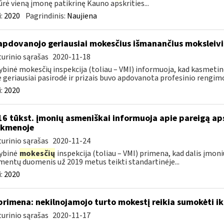
ūrė vieną įmonę patikrinę Kauno apskrities...
:
2020
Pagrindinis:
Naujiena
apdovanojo geriausiai mokesčius išmanančius moksleivi
urinio sąrašas
2020-11-18
ybinė mokesčių inspekcija (toliau – VMI) informuoja, kad kasmetin
e geriausiai pasirodė ir prizais buvo apdovanota profesinio rengimo
:
2020
16 tūkst. įmonių asmeniškai informuoja apie pareigą a
nkmenoje
urinio sąrašas
2020-11-24
ybinė
mokesčių
inspekcija (toliau – VMI) primena, kad dalis įmoni
entų duomenis už 2019 metus teikti standartinėje...
:
2020
primena: nekilnojamojo turto mokestį reikia sumokėti ik
urinio sąrašas
2020-11-17