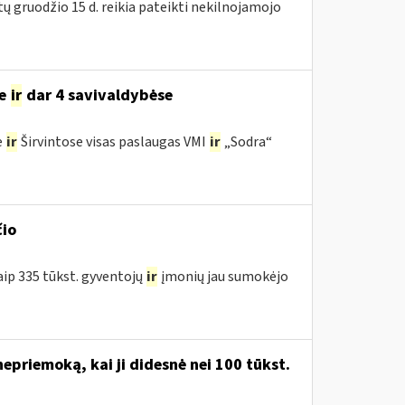
tų gruodžio 15 d. reikia pateikti nekilnojamojo
se
ir
dar 4 savivaldybėse
e
ir
Širvintose visas paslaugas VMI
ir
„Sodra“
čio
aip 335 tūkst. gyventojų
ir
įmonių jau sumokėjo
priemoką, kai ji didesnė nei 100 tūkst.