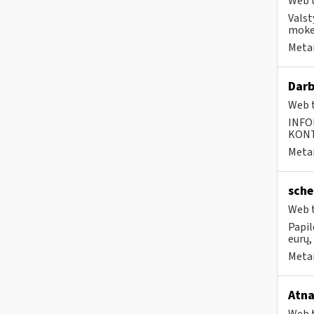
Web t
Valst
moke
Metai
Darb
Web t
INFO
KONTA
Metai
sche
Web t
Papil
eurų,
Metai
Atna