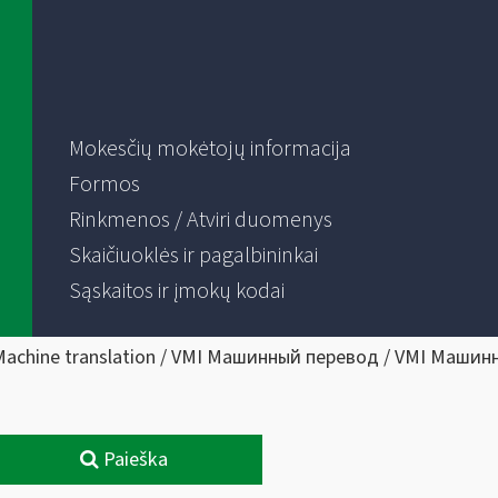
Mokesčių mokėtojų informacija
Formos
Rinkmenos / Atviri duomenys
Skaičiuoklės ir pagalbininkai
Sąskaitos ir įmokų kodai
Machine translation / VMI Машинный перевод / VMI Машин
Paieška