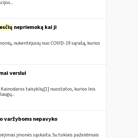
ijos...
esčių
nepriemoką kai ji
įmonių, nukentėjusių nuo COVID-19 sąrašą, kurios
mai verslui
Kainodaros taisyklių[1] nuostatos, kurios leis
augų...
io varžyboms nepavyko
ebėjimas įmonės sąskaita. Su tokiais pažeidimais