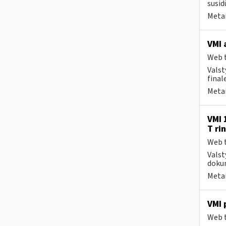
susid
Metai
VMI 
Web t
Valst
final
Metai
VMI 
T ri
Web t
Valst
dokum
Metai
VMI 
Web t