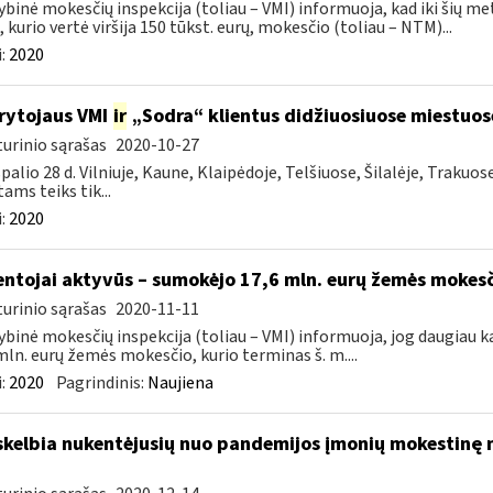
ybinė mokesčių inspekcija (toliau – VMI) informuoja, kad iki šių me
, kurio vertė viršija 150 tūkst. eurų, mokesčio (toliau – NTM)...
:
2020
rytojaus VMI
ir
„Sodra“ klientus didžiuosiuose miestuo
urinio sąrašas
2020-10-27
palio 28 d. Vilniuje, Kaune, Klaipėdoje, Telšiuose, Šilalėje, Trakuos
tams teiks tik...
:
2020
ntojai aktyvūs – sumokėjo 17,6 mln. eurų žemės mokes
urinio sąrašas
2020-11-11
ybinė mokesčių inspekcija (toliau – VMI) informuoja, jog daugiau k
mln. eurų žemės mokesčio, kurio terminas š. m....
:
2020
Pagrindinis:
Naujiena
skelbia nukentėjusių nuo pandemijos įmonių mokestinę ne