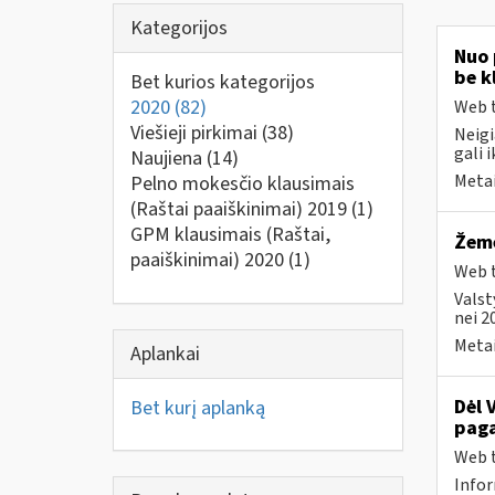
Kategorijos
Nuo 
be k
Bet kurios kategorijos
2020
(82)
Web t
Viešieji pirkimai
(38)
Neigi
gali i
Naujiena
(14)
Metai
Pelno mokesčio klausimais
(Raštai paaiškinimai) 2019
(1)
GPM klausimais (Raštai,
Žemė
paaiškinimai) 2020
(1)
Web t
Valst
nei 2
Metai
Aplankai
Dėl 
Bet kurį aplanką
paga
Web t
Infor