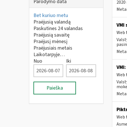
Parodymo data
2020 
Metai
Bet kuriuo metu
Praėjusią valandą
VMI 
Paskutines 24 valandas
Web t
Praėjusią savaitę
Valst
Praėjusį mėnesį
pasin
Praėjusiais metais
Metai
Laikotarpyje…
Nuo
Iki
VMI:
Web t
Valst
mokes
Paieška
Metai
Pikt
Web t
Asmen