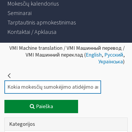
Mokesčių kalendorius
Seminarai
Tarptautinis apmokestinimas
Kontaktai / Apklausa
VMI Machine translation / VMI Машинный перевод /
VMI Машинний переклад (
English
,
Русский
,
Українська
)
Paieška
Kategorijos