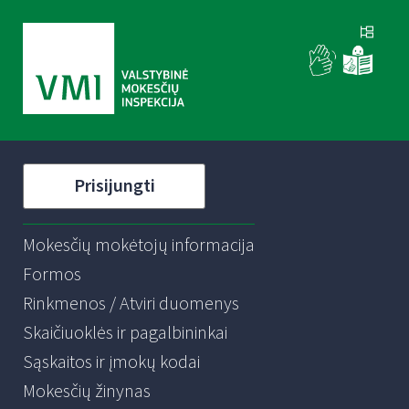
Prisijungti
Mokesčių mokėtojų informacija
Formos
Rinkmenos / Atviri duomenys
Skaičiuoklės ir pagalbininkai
Sąskaitos ir įmokų kodai
Mokesčių žinynas