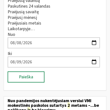
Praėjusią valandą
Paskutines 24 valandas
Praėjusią savaitę
Praėjusį mėnesį
Praėjusiais metais
Laikotarpyje…
Nuo
Iki
Paieška
Nuo pandemijos nukentėjusiam verslui VMI
mokestinės paskolos sutartys
2
metams –...be