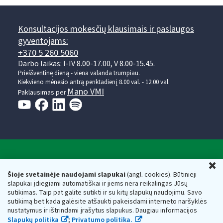
Konsultacijos mokesčių klausimais ir paslaugos
gyventojams:
+370 5 260 5060
Darbo laikas: I-IV 8.00-17.00, V 8.00-15.45.
Prieššventinę dieną - viena valanda trumpiau.
Kiekvieno mėnesio antrą penktadienį 8.00 val. - 12.00 val.
Mano VMI
Paklausimas per
Valstybinė mokesčių inspekcija prie Lietuvos
U
Respublikos finansų ministerijos
Šioje svetainėje naudojami slapukai
(angl. cookies). Būtinieji
slapukai įdiegiami automatiškai ir jiems nėra reikalingas Jūsų
Biudžetinė įstaiga. Juridinio asmens kodas — 188659752,
sutikimas. Taip pat galite sutikti ir su kitų slapukų naudojimu. Savo
adresas: Vasario 16-osios g. 14, 01107 Vilnius, Lietuva, el.paštas:
sutikimą bet kada galėsite atšaukti pakeisdami interneto naršyklės
vmi@vmi.lt
, E. pristatymo dėžutės adresas 188659752
nustatymus ir ištrindami įrašytus slapukus. Daugiau informacijos
Duomenys apie Valstybinę mokesčių inspekciją prie Lietuvos
Slapukų politika
;
Privatumo politika.
Respublikos finansų ministerijos kaupiami ir saugomi Juridinių