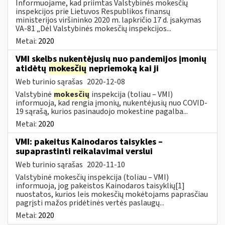
Informuojame, kad priimtas Valstybinės mokesčių
inspekcijos prie Lietuvos Respublikos finansų
ministerijos viršininko 2020 m. lapkričio 17 d. įsakymas
VA-81 „Dėl Valstybinės mokesčių inspekcijos...
Metai:
2020
VMI skelbs nukentėjusių nuo pandemijos įmonių
atidėtų
mokesčių
nepriemoką kai ji
Web turinio sąrašas
2020-12-08
Valstybinė
mokesčių
inspekcija (toliau – VMI)
informuoja, kad rengia įmonių, nukentėjusių nuo COVID-
19 sąrašą, kurios pasinaudojo mokestine pagalba...
Metai:
2020
VMI: pakeitus Kainodaros taisykles –
supaprastinti reikalavimai verslui
Web turinio sąrašas
2020-11-10
Valstybinė mokesčių inspekcija (toliau – VMI)
informuoja, jog pakeistos Kainodaros taisyklių[1]
nuostatos, kurios leis mokesčių mokėtojams paprasčiau
pagrįsti mažos pridėtinės vertės paslaugų...
Metai:
2020