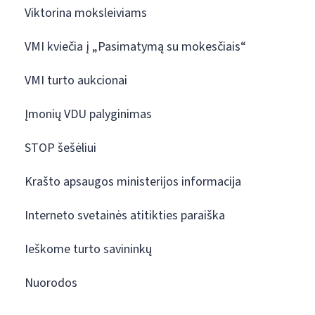
Viktorina moksleiviams
VMI kviečia į „Pasimatymą su mokesčiais“
VMI turto aukcionai
Įmonių VDU palyginimas
STOP šešėliui
Krašto apsaugos ministerijos informacija
Interneto svetainės atitikties paraiška
Ieškome turto savininkų
Nuorodos