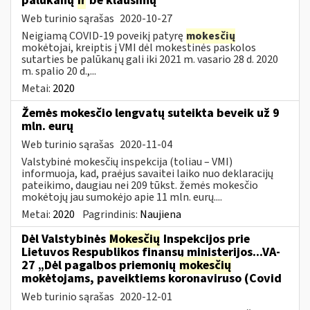
palūkanų
ir
be klausimų
Web turinio sąrašas
2020-10-27
Neigiamą COVID-19 poveikį patyrę
mokesčių
mokėtojai, kreiptis į VMI dėl mokestinės paskolos
sutarties be palūkanų gali iki 2021 m. vasario 28 d. 2020
m. spalio 20 d.,...
Metai:
2020
Žemės mokesčio lengvatų suteikta beveik už 9
mln. eurų
Web turinio sąrašas
2020-11-04
Valstybinė mokesčių inspekcija (toliau – VMI)
informuoja, kad, praėjus savaitei laiko nuo deklaracijų
pateikimo, daugiau nei 209 tūkst. žemės mokesčio
mokėtojų jau sumokėjo apie 11 mln. eurų....
Metai:
2020
Pagrindinis:
Naujiena
Dėl Valstybinės
Mokesčių
Inspekcijos prie
Lietuvos Respublikos finansų ministerijos...VA-
27 „Dėl pagalbos priemonių
mokesčių
mokėtojams, paveiktiems koronaviruso (Covid
Web turinio sąrašas
2020-12-01