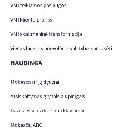
VMI teikiamos paslaugos
VMI kliento profilis
VMI skaitmeninė transformacija
Vienas langelis prievolėms valstybei sumokėti
NAUDINGA
Mokesčiai ir jų dydžiai
Atsiskaitymas grynaisiais pinigais
Dažniausiai užduodami klausimai
Mokesčių ABC