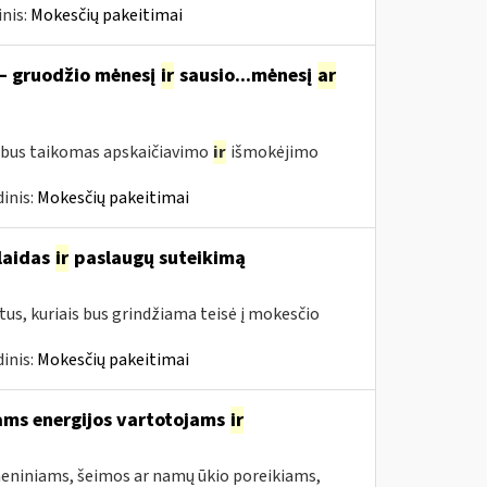
nis:
Mokesčių pakeitimai
 – gruodžio mėnesį
ir
sausio...mėnesį
ar
 bus taikomas apskaičiavimo
ir
išmokėjimo
inis:
Mokesčių pakeitimai
šlaidas
ir
paslaugų suteikimą
us, kuriais bus grindžiama teisė į mokesčio
inis:
Mokesčių pakeitimai
ams energijos vartotojams
ir
asmeniniams, šeimos ar namų ūkio poreikiams,