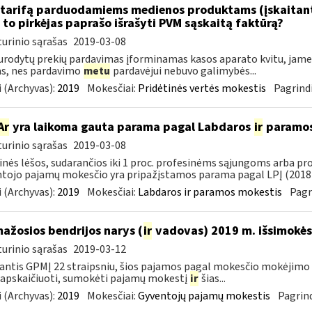
tarifą parduodamiems medienos produktams (įskaitant 
to pirkėjas paprašo išrašyti PVM sąskaitą faktūrą?
urinio sąrašas
2019-03-08
urodytų prekių pardavimas įforminamas kasos aparato kvitu, jame g
as, nes pardavimo
metu
pardavėjui nebuvo galimybės...
 (Archyvas):
2019
Mokesčiai:
Pridėtinės vertės mokestis
Pagrindi
Ar
yra laikoma gauta parama pagal Labdaros
ir
paramos 
urinio sąrašas
2019-03-08
inės lėšos, sudarančios iki 1 proc. profesinėms sąjungoms arba pr
tojo pajamų mokesčio yra pripažįstamos parama pagal LPĮ (2018-
 (Archyvas):
2019
Mokesčiai:
Labdaros ir paramos mokestis
Pagr
mažosios bendrijos narys (
ir
vadovas) 2019 m. išsimokės 
urinio sąrašas
2019-03-12
ntis GPMĮ 22 straipsniu, šios pajamos pagal mokesčio mokėjimo 
 apskaičiuoti, sumokėti pajamų mokestį
ir
šias...
 (Archyvas):
2019
Mokesčiai:
Gyventojų pajamų mokestis
Pagrind