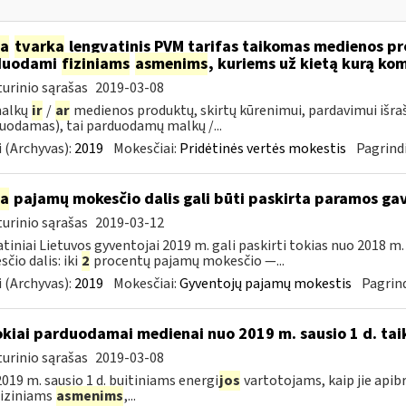
ia
tvarka
lengvatinis PVM tarifas taikomas medienos pro
duodami
fiziniams
asmenims
, kuriems už kietą kurą ko
urinio sąrašas
2019-03-08
malkų
ir
/
ar
medienos produktų, skirtų kūrenimui, pardavimui išra
uodamas), tai parduodamų malkų /...
 (Archyvas):
2019
Mokesčiai:
Pridėtinės vertės mokestis
Pagrindi
ia
pajamų mokesčio dalis gali būti paskirta paramos g
urinio sąrašas
2019-03-12
tiniai Lietuvos gyventojai 2019 m. gali paskirti tokias nuo 2018 
čio dalis: iki
2
procentų pajamų mokesčio —...
 (Archyvas):
2019
Mokesčiai:
Gyventojų pajamų mokestis
Pagrind
okiai parduodamai medienai nuo 2019 m. sausio 1 d. tai
urinio sąrašas
2019-03-08
019 m. sausio 1 d. buitiniams energi
jos
vartotojams, kaip jie apib
 fiziniams
asmenims
,...