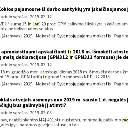
Kokios pajamos ne iš darbo santykių yra įskaičiuojamos 
urinio sąrašas
2019-03-12
 VDU* sumą 15
ir
(
ar
) 20 proc. GPM taikymo tikslu yra įskaičiuoj
otą ne individualios veiklos...
 (Archyvas):
2019
Mokesčiai:
Gyventojų pajamų mokestis
Pagrind
 apmokestinami apskaičiuoti
ir
2018 m. išmokėti atosto
ų metų deklaracijose (GPM312
ir
GPM313 formose) jie d
urinio sąrašas
2019-03-12
18 m. gruodžio mėn. atostogų dienas 2018 m. išmokėta darbo už
nt 15 proc. GPM tarifą
ir
gruodžio mėnesio NPD. Už 2018...
 (Archyvas):
2019
Mokesčiai:
Gyventojų pajamų mokestis
Pagrind
okiais atvejais asmenys nuo 2019 m. sausio 1 d. negalės 
nčiųjų bus galimybė jį atimti?
urinio sąrašas
2019-03-08
ys, neatitinkantys MAĮ 401 str. nustatytų minimalių patikimo
mo
galės įgyti paramos gavėjo statuso, o tais...