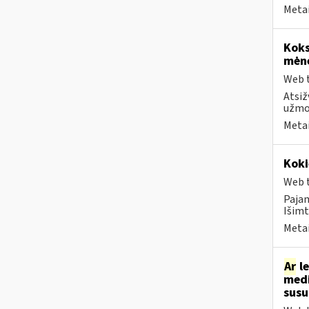
Metai
Koks
mėn
Web t
Atsiž
užmok
Metai
Koki
Web t
Paja
Išimt
Metai
Ar
le
medi
sus