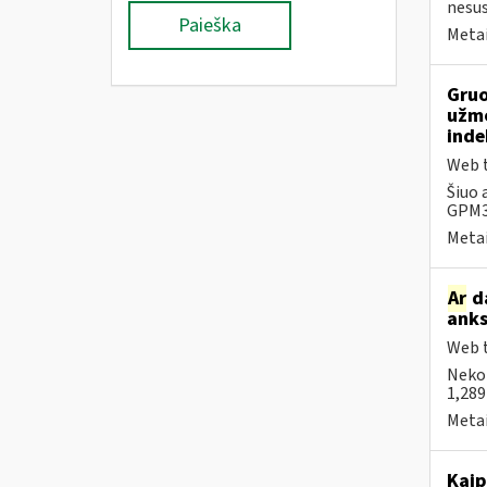
nesus
Paieška
Metai
Gruo
užmo
inde
Web t
Šiuo 
GPM31
Metai
Ar
da
anks
Web t
Neko
1,289
Metai
Kaip