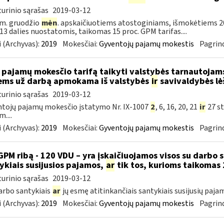
urinio sąrašas
2019-03-12
m. gruodžio
mėn
. apskaičiuotiems atostoginiams, išmokėtiems 2
. 13 dalies nuostatomis, taikomas 15 proc. GPM tarifas....
 (Archyvas):
2019
Mokesčiai:
Gyventojų pajamų mokestis
Pagrind
 pajamų mokesčio tarifą taikyti valstybės tarnautoja
ems už darbą apmokama iš valstybės
ir
savivaldybės lė
urinio sąrašas
2019-03-12
tojų pajamų mokesčio įstatymo Nr. IX-1007
2
, 6, 16, 20, 21
ir
27 st
....
 (Archyvas):
2019
Mokesčiai:
Gyventojų pajamų mokestis
Pagrind
GPM ribą - 120 VDU – yra įskaičiuojamos visos su darbo 
ykiais susijusios pajamos,
ar
tik tos, kurioms taikomas 
urinio sąrašas
2019-03-12
darbo santykiais
ar
jų esmę atitinkančiais santykiais susijusių paja
 (Archyvas):
2019
Mokesčiai:
Gyventojų pajamų mokestis
Pagrind