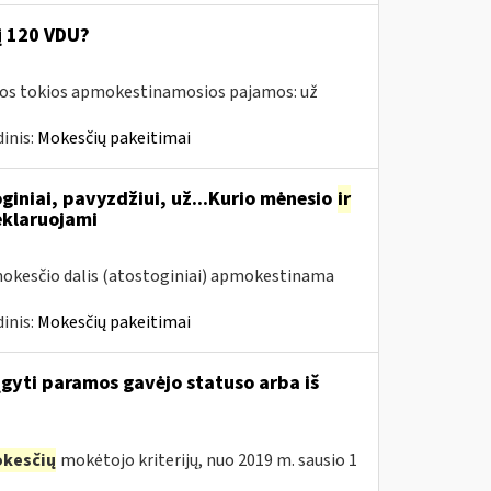
į 120 VDU?
amos tokios apmokestinamosios pajamos: už
inis:
Mokesčių pakeitimai
giniai, pavyzdžiui, už...Kurio mėnesio
ir
eklaruojami
mokesčio dalis (atostoginiai) apmokestinama
inis:
Mokesčių pakeitimai
įgyti paramos gavėjo statuso arba iš
kesčių
mokėtojo kriterijų, nuo 2019 m. sausio 1