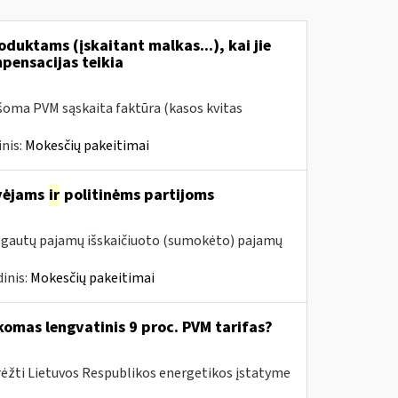
duktams (įskaitant malkas...), kai jie
mpensacijas teikia
šoma PVM sąskaita faktūra (kasos kvitas
nis:
Mokesčių pakeitimai
avėjams
ir
politinėms partijoms
m. gautų pajamų išskaičiuoto (sumokėto) pajamų
inis:
Mokesčių pakeitimai
komas lengvatinis 9 proc. PVM tarifas?
rėžti Lietuvos Respublikos energetikos įstatyme