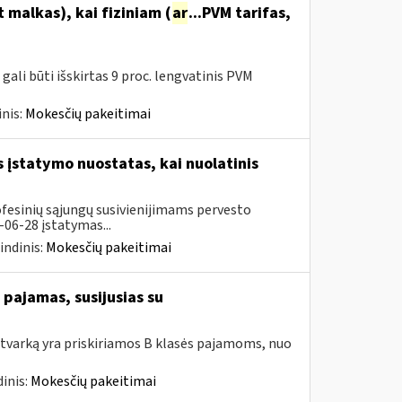
malkas), kai fiziniam (
ar
...PVM tarifas,
ali būti išskirtas 9 proc. lengvatinis PVM
nis:
Mokesčių pakeitimai
įstatymo nuostatas, kai nuolatinis
ofesinių sąjungų susivienijimams pervesto
06-28 įstatymas...
indinis:
Mokesčių pakeitimai
pajamas, susijusias su
tvarką yra priskiriamos B klasės pajamoms, nuo
inis:
Mokesčių pakeitimai