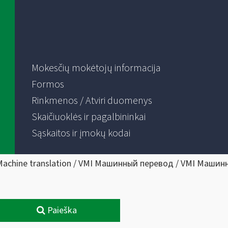
Mokesčių mokėtojų informacija
Formos
Rinkmenos / Atviri duomenys
Skaičiuoklės ir pagalbininkai
Sąskaitos ir įmokų kodai
Machine translation / VMI Машинный перевод / VMI Машин
Paieška