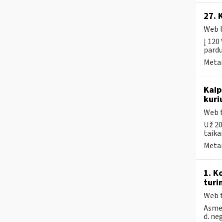
27. 
Web t
Į 120
pardu
Metai
Kaip
kuri
Web t
Už 20
taika
Metai
1. K
turi
Web t
Asmen
d. ne