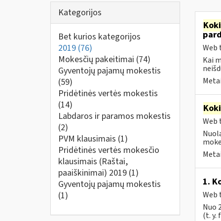
Kategorijos
Kok
par
Bet kurios kategorijos
2019
(76)
Web t
Mokesčių pakeitimai
(74)
Kai 
neišd
Gyventojų pajamų mokestis
Metai
(59)
Pridėtinės vertės mokestis
(14)
Kok
Labdaros ir paramos mokestis
Web t
(2)
Nuola
PVM klausimais
(1)
mokes
Pridėtinės vertės mokesčio
Metai
klausimais (Raštai,
paaiškinimai) 2019
(1)
1. K
Gyventojų pajamų mokestis
(1)
Web t
Nuo 2
(t. y.