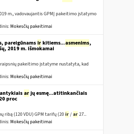
019 m., vadovaujantis GPMĮ pakeitimo įstatymo
inis:
Mokesčių pakeitimai
ms, pareigūnams
ir
kitiems...
asmenims
,
šų, 2019 m. išmokamai
raipsnių pakeitimo įstatyme nustatyta, kad
inis:
Mokesčių pakeitimai
santykiais
ar
jų esmę...atitinkančiais
20 proc
mų ribą (120 VDU) GPM tarifų (20
ir
/
ar
27...
inis:
Mokesčių pakeitimai