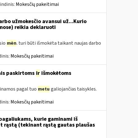
indinis:
Mokesčių pakeitimai
rbo užmokesčio avansui už...Kurio
se) reikia deklaruoti
usio
mėn
. turi būti išmokėta taikant naujas darbo
inis:
Mokesčių pakeitimai
ais paskirtoms
ir
išmokėtoms
tinamos pagal tuo
metu
galiojančias taisykles.
inis:
Mokesčių pakeitimai
 pagaliukams, kurie gaminami iš
 rąstą (tekinant rąstą gautas plaušas