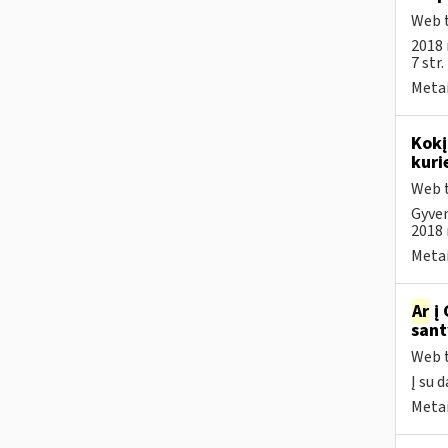
Web t
2018 
7 str
Metai
Kokį
kuri
Web t
Gyven
2018 m
Metai
Ar
į 
sant
Web t
Į su 
Metai