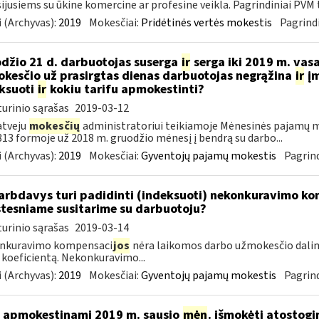
ijusiems su ūkine komercine ar profesine veikla. Pagrindiniai PVM ta
 (Archyvas):
2019
Mokesčiai:
Pridėtinės vertės mokestis
Pagrindi
džio 21 d. darbuotojas suserga
ir
serga iki 2019 m. vas
kesčio už prasirgtas dienas darbuotojas negrąžina
ir
įm
ksuoti
ir
kokiu tarifu apmokestinti?
urinio sąrašas
2019-03-12
atveju
mokesčių
administratoriui teikiamoje Mėnesinės pajamų m
3 formoje už 2018 m. gruodžio mėnesį į bendrą su darbo...
 (Archyvas):
2019
Mokesčiai:
Gyventojų pajamų mokestis
Pagrind
rbdavys turi padidinti (indeksuoti) nekonkuravimo k
tesniame susitarime su darbuotoju?
urinio sąrašas
2019-03-14
nkuravimo kompensaci
jos
nėra laikomos darbo užmokesčio dalim
 koeficientą. Nekonkuravimo...
 (Archyvas):
2019
Mokesčiai:
Gyventojų pajamų mokestis
Pagrind
 apmokestinami 2019 m. sausio
mėn
. išmokėti atostogi