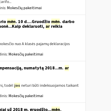
rifo...
nis:
Mokesčių pakeitimai
ario
mėn
. 10 d....Gruodžio
mėn
. darbo
onė...Kaip deklaruoti,
ar
reikia
okesčio nuo A klasės pajamų deklaracijos
inis:
Mokesčių pakeitimai
ompensaciją, numatytą 2018...m.
ar
i, todėl
jos
neturi būti indeksuojamos taikant
inis:
Mokesčių pakeitimai
niai už 2018 m. gruodžio...
mėn
.