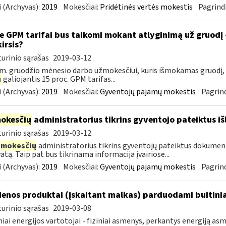
 (Archyvas):
2019
Mokesčiai:
Pridėtinės vertės mokestis
Pagrindi
e GPM tarifai bus taikomi mokant atlyginimą už gruodį
kirsis?
urinio sąrašas
2019-03-12
m. gruodžio mėnesio darbo užmokesčiui, kuris išmokamas gruodį,
u
galiojantis 15 proc. GPM tarifas...
 (Archyvas):
2019
Mokesčiai:
Gyventojų pajamų mokestis
Pagrind
okesčių
administratorius tikrins gyventojo pateiktus i
urinio sąrašas
2019-03-12
mokesčių
administratorius tikrins gyventojų pateiktus dokument
atą. Taip pat bus tikrinama informacija įvairiose...
 (Archyvas):
2019
Mokesčiai:
Gyventojų pajamų mokestis
Pagrind
enos produktai (įskaitant malkas) parduodami buitini
urinio sąrašas
2019-03-08
niai energijos vartotojai - fiziniai asmenys, perkantys energiją 