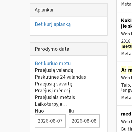
Metai
Aplankai
Koki
Bet kurį aplanką
jie s
Web t
2018 
met
Parodymo data
Metai
Bet kuriuo metu
Ar
m
Praėjusią valandą
Paskutines 24 valandas
Web t
Praėjusią savaitę
Taip,
Praėjusį mėnesį
lengv
Praėjusiais metais
Metai
Laikotarpyje…
Nuo
Iki
medi
Web t
Buiti