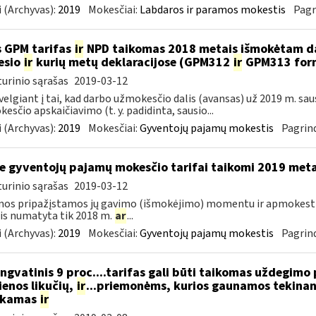
 (Archyvas):
2019
Mokesčiai:
Labdaros ir paramos mokestis
Pagr
 GPM tarifas
ir
NPD taikomas 2018 metais išmokėtam da
esio
ir
kurių metų deklaracijose (GPM312
ir
GPM313 formo
urinio sąrašas
2019-03-12
velgiant į tai, kad darbo užmokesčio dalis (avansas) už 2019 m. sa
esčio apskaičiavimo (t. y. padidinta, sausio...
 (Archyvas):
2019
Mokesčiai:
Gyventojų pajamų mokestis
Pagrind
e gyventojų pajamų mokesčio tarifai taikomi 2019 met
urinio sąrašas
2019-03-12
mos pripažįstamos jų gavimo (išmokėjimo) momentu ir apmokes
is numatyta tik 2018 m.
ar
...
 (Archyvas):
2019
Mokesčiai:
Gyventojų pajamų mokestis
Pagrind
ngvatinis 9 proc....tarifas gali būti taikomas uždegimo
enos likučių,
ir
...priemonėms, kurios gaunamos tekinant
ukamas
ir