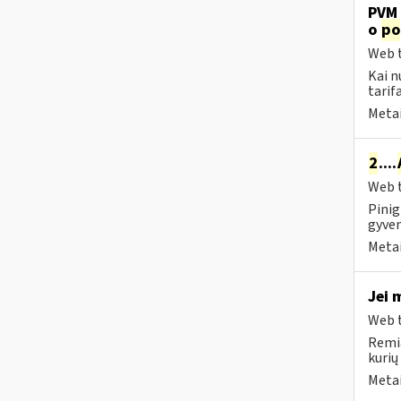
PVM 
o
po
Web t
Kai n
tarif
Metai
2
....
Web t
Pinig
gyven
Metai
Jei 
Web t
Remia
kurių
Metai