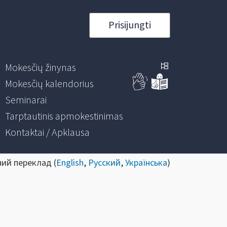
Prisijungti
Mokesčių žinynas
Mokesčių kalendorius
Seminarai
Tarptautinis apmokestinimas
Kontaktai / Apklausa
ний переклад (
English
,
Русский
,
Українська
)