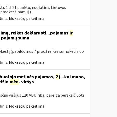
. 1 d. 21 punktu, nuolatinis Lietuvos
 apmokestinamųjų...
inis:
Mokesčių pakeitimai
nimą, reikės deklaruoti...pajamas
ir
ių pajamų suma
mokestį (papildomus 7 proc.) reikės sumokėti nuo
.
inis:
Mokesčių pakeitimai
arbuotojo metinės pajamos,
2
)...kai mano,
džio
mėn
. viršys
čiui viršijus 120 VDU ribą, pareiga perskaičiuoti
inis:
Mokesčių pakeitimai