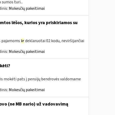
sumos turi...
inis:
Mokesčių pakeitimai
tos lėšos, kurios yra priskiriamos su
oms pajamoms
ir
deklaruotai 02 kodu, neviršijančiai
inis:
Mokesčių pakeitimai
kėti?
rės mokėti pats į pensijų bendrovės valdomame
inis:
Mokesčių pakeitimai
dovo (ne MB nario) už vadovavimą