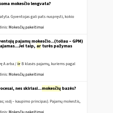
ikoma mokesčio lengvata?
tyta. Gyventojas gali pats nuspręsti, kokio
inis:
Mokesčių pakeitimai
ventojų pajamų mokesčio...(toliau – GPM)
ajamas...Jei taip,
ar
turės pažymas
ę A arba /
ir
B klasės pajamų, kuriems pagal
inis:
Mokesčių pakeitimai
cesai, nes skiriasi...
mokesčių
bazės?
as; vsdį – kaupimo principas). Pajamų mokestis,
inis:
Mokesčių pakeitimai