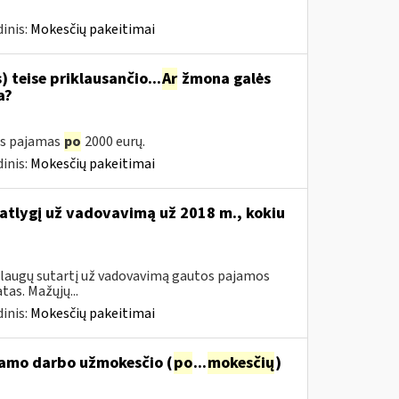
inis:
Mokesčių pakeitimai
 teise priklausančio...
Ar
žmona galės
a?
as pajamas
po
2000 eurų.
inis:
Mokesčių pakeitimai
 atlygį už vadovavimą už 2018 m., kokiu
aslaugų sutartį už vadovavimą gautos pajamos
as. Mažųjų...
inis:
Mokesčių pakeitimai
namo darbo užmokesčio (
po
...
mokesčių
)