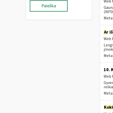
Web t
Paieška
Gauna
(NPD)
Metai
Ar
iš
Web t
Lengv
įmokų
Metai
10. 
Web t
Gyven
reiki
Metai
Kok