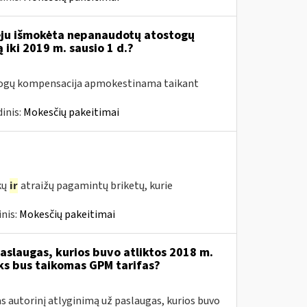
eju išmokėta nepanaudotų atostogų
iki 2019 m. sausio 1 d.?
stogų kompensacija apmokestinama taikant
inis:
Mokesčių pakeitimai
kų
ir
atraižų pagamintų briketų, kurie
nis:
Mokesčių pakeitimai
aslaugas, kurios buvo atliktos 2018 m.
oks bus taikomas GPM tarifas?
 autorinį atlyginimą už paslaugas, kurios buvo