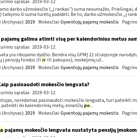
urinio sąrašas
2019-03-12
mo darbo užmokesčio („į rankas") suma nesumažės. Priešingai,
 taikymo ši suma turėtų padidėti. Be to, darbo užmokesčio „į rank
 (Archyvas):
2019
Mokesčiai:
Gyventojų pajamų mokestis
Pagrind
 pajamų galima atimti visą per kalendorinius metus su
urinio sąrašas
2019-03-12
ata yra ribojamo dydžio. Bendra visų GPMĮ 21 straipsnyje nurody
 į pensijų fondus (II
ir
III pakopos), mokėjimų už...
 (Archyvas):
2019
Mokesčiai:
Gyventojų pajamų mokestis
Pagrind
Kaip pasinaudoti mokesčio lengvata?
urinio sąrašas
2019-03-12
tojas, norėdamas pasinaudoti mokesčio lengvata, turi pateikti me
a pateikti iki kalendorinių metų, einančių
po
...
 (Archyvas):
2019
Mokesčiai:
Gyventojų pajamų mokestis
Pagrind
ia
pajamų mokesčio lengvata nustatyta pensijų įmokoms