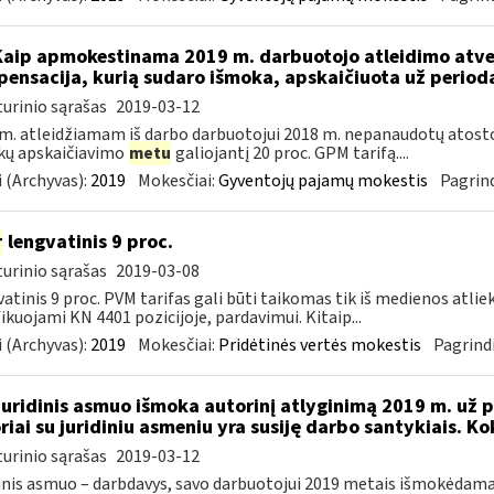
Kaip apmokestinama 2019 m. darbuotojo atleidimo atv
ensacija, kurią sudaro išmoka, apskaičiuota už periodą 
urinio sąrašas
2019-03-12
m. atleidžiamam iš darbo darbuotojui 2018 m. nepanaudotų ato
kų apskaičiavimo
metu
galiojantį 20 proc. GPM tarifą....
 (Archyvas):
2019
Mokesčiai:
Gyventojų pajamų mokestis
Pagrind
r
lengvatinis 9 proc.
urinio sąrašas
2019-03-08
atinis 9 proc. PVM tarifas gali būti taikomas tik iš medienos atlie
fikuojami KN 4401 pozicijoje, pardavimui. Kitaip...
 (Archyvas):
2019
Mokesčiai:
Pridėtinės vertės mokestis
Pagrindi
Juridinis asmuo išmoka autorinį atlyginimą 2019 m. už p
riai su juridiniu asmeniu yra susiję darbo santykiais. K
urinio sąrašas
2019-03-12
inis asmuo – darbdavys, savo darbuotojui 2019 metais išmokėdamas