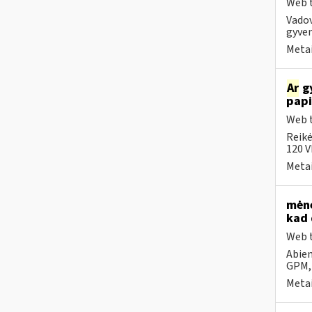
Web t
Vadov
gyven
Metai
Ar
gy
papi
Web t
Reikė
120 V
Metai
mėne
kad 
Web t
Abiem
GPM,
Metai