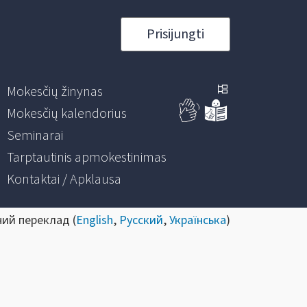
Prisijungti
Mokesčių žinynas
Mokesčių kalendorius
Seminarai
Tarptautinis apmokestinimas
Kontaktai / Apklausa
ний переклад (
English
,
Русский
,
Українська
)