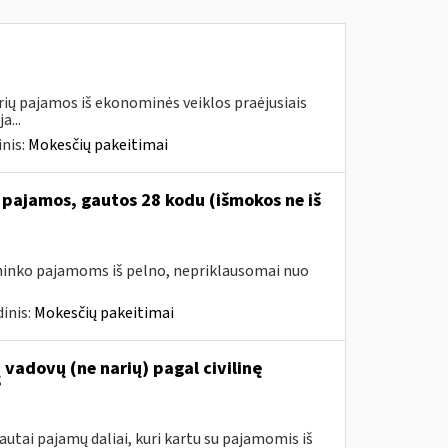
urių pajamos iš ekonominės veiklos praėjusiais
a...
nis:
Mokesčių pakeitimai
 pajamos, gautos 28 kodu (išmokos ne iš
avininko pajamoms iš pelno, nepriklausomai nuo
inis:
Mokesčių pakeitimai
vadovų (ne narių) pagal civilinę
?
utai pajamų daliai, kuri kartu su pajamomis iš