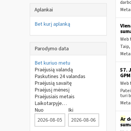
darbo
Aplankai
Metai
Bet kurį aplanką
Vien
suma
Web t
Taip,
Parodymo data
Metai
Bet kuriuo metu
Praėjusią valandą
57. 
GPM 
Paskutines 24 valandas
Praėjusią savaitę
Web t
Praėjusį mėnesį
Patei
turi 
Praėjusiais metais
Laikotarpyje…
Metai
Nuo
Iki
Ar
dė
suma