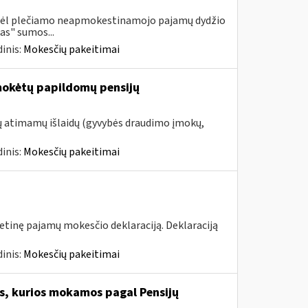
 dėl plečiamo neapmokestinamojo pajamų dydžio
as" sumos...
inis:
Mokesčių pakeitimai
mokėtų papildomų pensijų
tų atimamų išlaidų (gyvybės draudimo įmokų,
inis:
Mokesčių pakeitimai
tinę pajamų mokesčio deklaraciją. Deklaraciją
inis:
Mokesčių pakeitimai
, kurios mokamos pagal Pensijų