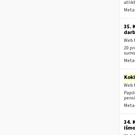
atlik
Metai
35. 
darb
Web t
20 pr
sumos
Metai
Kok
Web t
Papil
pensi
Metai
34. 
išmo