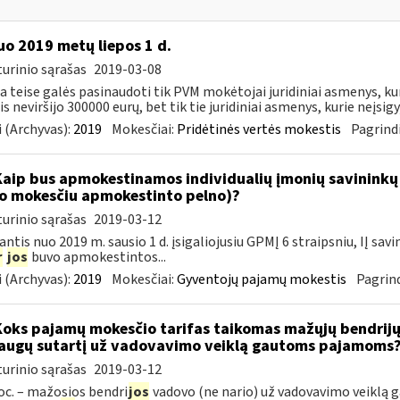
o 2019 metų liepos 1 d.
urinio sąrašas
2019-03-08
ia teise galės pasinaudoti tik PVM mokėtojai juridiniai asmenys, k
s neviršijo 300000 eurų, bet tik tie juridiniai asmenys, kurie neįsigyj
 (Archyvas):
2019
Mokesčiai:
Pridėtinės vertės mokestis
Pagrindi
Kaip bus apmokestinamos individualių įmonių savininkų
o mokesčiu apmokestinto pelno)?
urinio sąrašas
2019-03-12
ntis nuo 2019 m. sausio 1 d. įsigaliojusiu GPMĮ 6 straipsniu, IĮ s
r
jos
buvo apmokestintos...
 (Archyvas):
2019
Mokesčiai:
Gyventojų pajamų mokestis
Pagrind
Koks pajamų mokesčio tarifas taikomas mažųjų bendrijų 
augų sutartį už vadovavimo veiklą gautoms pajamoms
urinio sąrašas
2019-03-12
oc. – mažosios bendri
jos
vadovo (ne nario) už vadovavimo veiklą ga