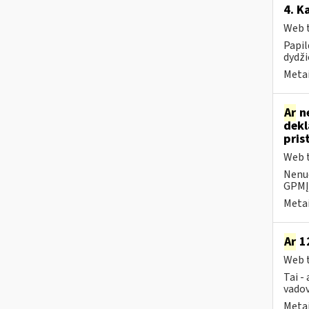
4. K
Web t
Papi
dydži
Metai
Ar
ne
dekl
pris
Web t
Nenuo
GPMĮ 
Metai
Ar
12
Web t
Tai -
vadov
Metai