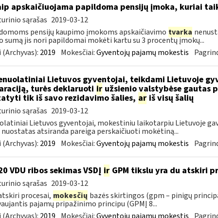
aip apskaičiuojama papildoma pensijų įmoka, kuriai ta
urinio sąrašas
2019-03-12
ldomoms pensijų kaupimo įmokoms apskaičiavimo
tvarka
nenusta
o sumą jis nori papildomai mokėti kartu su 3 procentų įmokų...
 (Archyvas):
2019
Mokesčiai:
Gyventojų pajamų mokestis
Pagrind
nuolatiniai Lietuvos gyventojai, teikdami Lietuvoje gy
araciją, turės deklaruoti
ir
užsienio valstybėse gautas p
tatyti tik iš savo rezidavimo šalies,
ar
iš visų šalių
urinio sąrašas
2019-03-12
latiniai Lietuvos gyventojai, mokestiniu laikotarpiu Lietuvoje gav
nuostatas atsiranda pareiga perskaičiuoti mokėtiną...
 (Archyvas):
2019
Mokesčiai:
Gyventojų pajamų mokestis
Pagrind
0 VDU ribos sekimas VSDĮ
ir
GPM tikslu yra du atskiri pro
urinio sąrašas
2019-03-12
 atskiri procesai,
mokesčių
bazės skirtingos (gpm – pinigų princip
aujantis pajamų pripažinimo principu (GPMĮ 8...
 (Archyvas):
2019
Mokesčiai:
Gyventojų pajamų mokestis
Pagrind