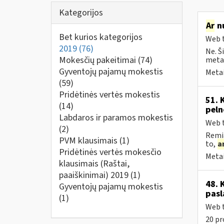
Kategorijos
Ar
nu
Bet kurios kategorijos
Web t
2019
(76)
Ne. Š
Mokesčių pakeitimai
(74)
metai
Gyventojų pajamų mokestis
Metai
(59)
Pridėtinės vertės mokestis
51. 
(14)
peln
Labdaros ir paramos mokestis
Web t
(2)
Remia
PVM klausimais
(1)
to,
a
Pridėtinės vertės mokesčio
Metai
klausimais (Raštai,
paaiškinimai) 2019
(1)
48. 
Gyventojų pajamų mokestis
pasl
(1)
Web t
20 pr