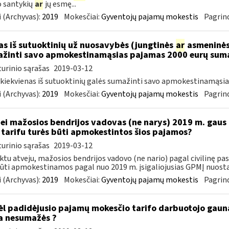
 santykių
ar
jų esmę...
 (Archyvas):
2019
Mokesčiai:
Gyventojų pajamų mokestis
Pagrind
as iš sutuoktinių už nuosavybės (jungtinės
ar
asmeninės)
žinti savo apmokestinamąsias pajamas 2000 eurų sum
urinio sąrašas
2019-03-12
 kiekvienas iš sutuoktinių galės sumažinti savo apmokestinamąsi
 (Archyvas):
2019
Mokesčiai:
Gyventojų pajamų mokestis
Pagrind
Jei mažosios bendrijos vadovas (ne narys) 2019 m. gaus
tarifu turės būti apmokestintos šios pajamos?
urinio sąrašas
2019-03-12
ktu atveju, mažosios bendrijos vadovo (ne nario) pagal civilinę p
būti apmokestinamos pagal nuo 2019 m. įsigaliojusias GPMĮ nuostat
 (Archyvas):
2019
Mokesčiai:
Gyventojų pajamų mokestis
Pagrind
l padidėjusio pajamų mokesčio tarifo darbuotojo gau
 nesumažės ?