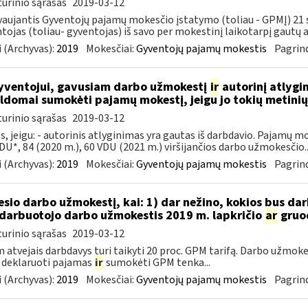
urinio sąrašas
2019-03-12
aujantis Gyventojų pajamų mokesčio įstatymo (toliau - GPMĮ) 21 str
tojas (toliau- gyventojas) iš savo per mokestinį laikotarpį gautų
 (Archyvas):
2019
Mokesčiai:
Gyventojų pajamų mokestis
Pagrind
ventojui, gavusiam darbo užmokestį
ir
autorinį atlygi
ldomai sumokėti pajamų mokestį, jeigu jo tokių metin
urinio sąrašas
2019-03-12
s, jeigu: - autorinis atlyginimas yra gautas iš darbdavio. Pajamų 
DU*, 84 (2020 m.), 60 VDU (2021 m.) viršijančios darbo užmokesčio..
 (Archyvas):
2019
Mokesčiai:
Gyventojų pajamų mokestis
Pagrind
sio darbo užmokestį, kai: 1) dar nežino, kokios bus d
darbuotojo darbo užmokestis 2019 m. lapkričio
ar
gruo
urinio sąrašas
2019-03-12
 atvejais darbdavys turi taikyti 20 proc. GPM tarifą. Darbo užmokes
 deklaruoti pajamas
ir
sumokėti GPM tenka...
 (Archyvas):
2019
Mokesčiai:
Gyventojų pajamų mokestis
Pagrind