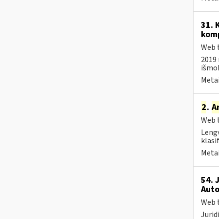
31. 
komp
Web t
2019 
išmo
Metai
2
.
A
Web t
Lengv
klasi
Metai
54. 
Auto
Web t
Jurid