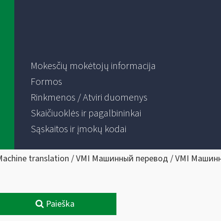
Mokesčių mokėtojų informacija
Formos
Rinkmenos / Atviri duomenys
Skaičiuoklės ir pagalbininkai
Sąskaitos ir įmokų kodai
Machine translation / VMI Машинный перевод / VMI Машин
Paieška