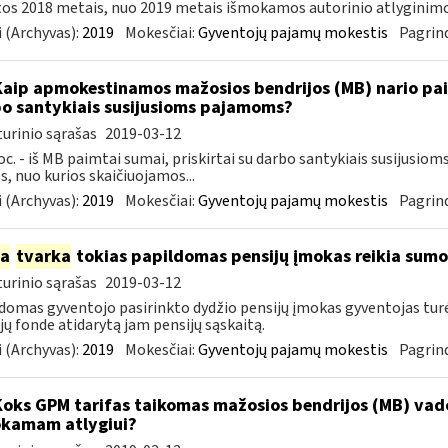
tos 2018 metais, nuo 2019 metais išmokamos autorinio atlyginimo 
 (Archyvas):
2019
Mokesčiai:
Gyventojų pajamų mokestis
Pagrind
Kaip apmokestinamos mažosios bendrijos (MB) nario paim
o santykiais susijusioms pajamoms?
urinio sąrašas
2019-03-12
oc. - iš MB paimtai sumai, priskirtai su darbo santykiais susijusi
, nuo kurios skaičiuojamos...
 (Archyvas):
2019
Mokesčiai:
Gyventojų pajamų mokestis
Pagrind
ia
tvarka
tokias papildomas pensijų įmokas reikia sumo
urinio sąrašas
2019-03-12
domas gyventojo pasirinkto dydžio pensijų įmokas gyventojas tu
jų fonde atidarytą jam pensijų sąskaitą.
 (Archyvas):
2019
Mokesčiai:
Gyventojų pajamų mokestis
Pagrind
Koks GPM tarifas taikomas mažosios bendrijos (MB) va
kamam atlygiui?