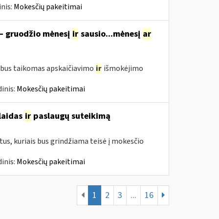
nis:
Mokesčių pakeitimai
 – gruodžio mėnesį
ir
sausio...mėnesį
ar
 bus taikomas apskaičiavimo
ir
išmokėjimo
inis:
Mokesčių pakeitimai
šlaidas
ir
paslaugų suteikimą
us, kuriais bus grindžiama teisė į mokesčio
inis:
Mokesčių pakeitimai
1
2
3
...
16