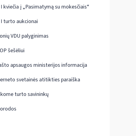
I kviečia į „Pasimatymą su mokesčiais“
I turto aukcionai
onių VDU palyginimas
OP šešėliui
ašto apsaugos ministerijos informacija
terneto svetainės atitikties paraiška
škome turto savininkų
orodos