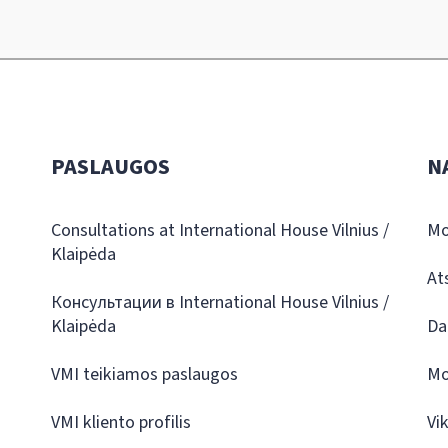
PASLAUGOS
N
Consultations at International House Vilnius /
Mo
Klaipėda
At
Консультации в International House Vilnius /
Klaipėda
Da
VMI teikiamos paslaugos
Mo
VMI kliento profilis
Vi