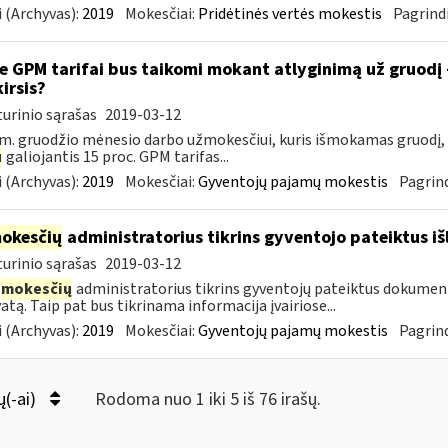
 (Archyvas):
2019
Mokesčiai:
Pridėtinės vertės mokestis
Pagrindi
e GPM tarifai bus taikomi mokant atlyginimą už gruodį
kirsis?
urinio sąrašas
2019-03-12
m. gruodžio mėnesio darbo užmokesčiui, kuris išmokamas gruodį,
u
galiojantis 15 proc. GPM tarifas...
 (Archyvas):
2019
Mokesčiai:
Gyventojų pajamų mokestis
Pagrind
okesčių
administratorius tikrins gyventojo pateiktus i
urinio sąrašas
2019-03-12
mokesčių
administratorius tikrins gyventojų pateiktus dokument
atą. Taip pat bus tikrinama informacija įvairiose...
 (Archyvas):
2019
Mokesčiai:
Gyventojų pajamų mokestis
Pagrind
ų(-ai)
Rodoma nuo 1 iki 5 iš 76 irašų.