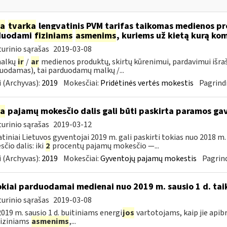
ia
tvarka
lengvatinis PVM tarifas taikomas medienos pro
duodami
fiziniams
asmenims
, kuriems už kietą kurą ko
urinio sąrašas
2019-03-08
malkų
ir
/
ar
medienos produktų, skirtų kūrenimui, pardavimui išra
uodamas), tai parduodamų malkų /...
 (Archyvas):
2019
Mokesčiai:
Pridėtinės vertės mokestis
Pagrindi
ia
pajamų mokesčio dalis gali būti paskirta paramos g
urinio sąrašas
2019-03-12
tiniai Lietuvos gyventojai 2019 m. gali paskirti tokias nuo 2018 
čio dalis: iki
2
procentų pajamų mokesčio —...
 (Archyvas):
2019
Mokesčiai:
Gyventojų pajamų mokestis
Pagrind
okiai parduodamai medienai nuo 2019 m. sausio 1 d. tai
urinio sąrašas
2019-03-08
019 m. sausio 1 d. buitiniams energi
jos
vartotojams, kaip jie apib
 fiziniams
asmenims
,...