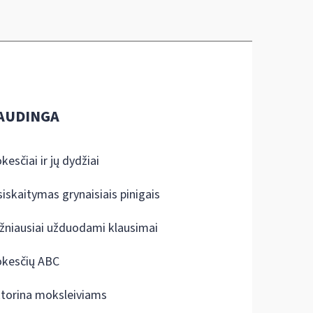
AUDINGA
kesčiai ir jų dydžiai
siskaitymas grynaisiais pinigais
žniausiai užduodami klausimai
kesčių ABC
ktorina moksleiviams