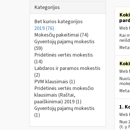
Kategorijos
Kok
par
Bet kurios kategorijos
2019
(76)
Web t
Mokesčių pakeitimai
(74)
Kai 
neišd
Gyventojų pajamų mokestis
Metai
(59)
Pridėtinės vertės mokestis
(14)
Kok
Labdaros ir paramos mokestis
Web t
(2)
Nuola
PVM klausimais
(1)
mokes
Pridėtinės vertės mokesčio
Metai
klausimais (Raštai,
paaiškinimai) 2019
(1)
1. K
Gyventojų pajamų mokestis
(1)
Web t
Nuo 2
(t. y.