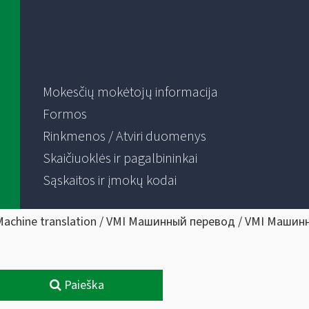
Mokesčių mokėtojų informacija
Formos
Rinkmenos / Atviri duomenys
Skaičiuoklės ir pagalbininkai
Sąskaitos ir įmokų kodai
Machine translation / VMI Машинный перевод / VMI Машин
Paieška