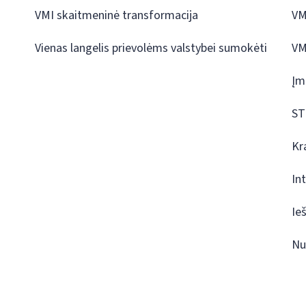
VMI skaitmeninė transformacija
VM
Vienas langelis prievolėms valstybei sumokėti
VM
Įm
ST
Kr
In
Ie
Nu