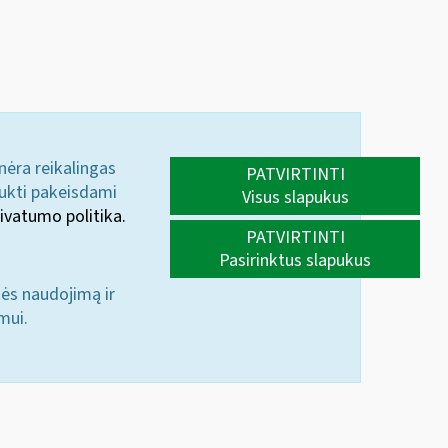
 nėra reikalingas
PATVIRTINTI
aukti pakeisdami
Visus slapukus
ivatumo politika.
PATVIRTINTI
Pasirinktus slapukus
nės naudojimą ir
mui.