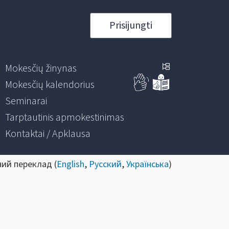
Prisijungti
Mokesčių žinynas
Mokesčių kalendorius
Seminarai
Tarptautinis apmokestinimas
Kontaktai / Apklausa
ний переклад (
English
,
Русский
,
Українська
)