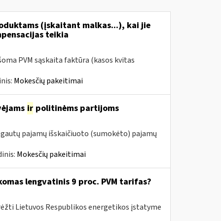
duktams (įskaitant malkas...), kai jie
mpensacijas teikia
šoma PVM sąskaita faktūra (kasos kvitas
nis:
Mokesčių pakeitimai
avėjams
ir
politinėms partijoms
m. gautų pajamų išskaičiuoto (sumokėto) pajamų
inis:
Mokesčių pakeitimai
komas lengvatinis 9 proc. PVM tarifas?
rėžti Lietuvos Respublikos energetikos įstatyme