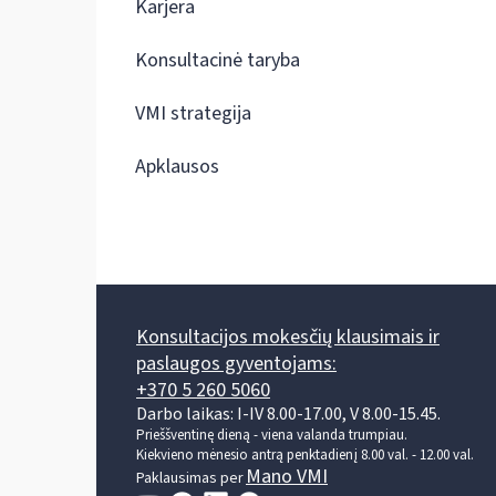
Karjera
Konsultacinė taryba
VMI strategija
Apklausos
Konsultacijos mokesčių klausimais ir
paslaugos gyventojams:
+370 5 260 5060
Darbo laikas: I-IV 8.00-17.00, V 8.00-15.45.
Prieššventinę dieną - viena valanda trumpiau.
Kiekvieno mėnesio antrą penktadienį 8.00 val. - 12.00 val.
Mano VMI
Paklausimas per