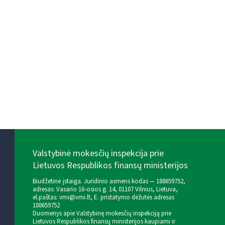
Valstybinė mokesčių inspekcija prie
Lietuvos Respublikos finansų ministerijos
Biudžetinė įstaiga. Juridinio asmens kodas — 188659752,
adresas: Vasario 16-osios g. 14, 01107 Vilnius, Lietuva,
el.paštas:
vmi@vmi.lt
, E. pristatymo dėžutės adresas
188659752
Duomenys apie Valstybinę mokesčių inspekciją prie
Lietuvos Respublikos finansų ministerijos kaupiami ir