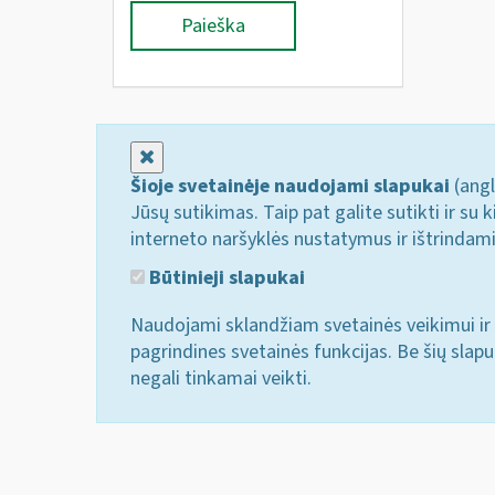
Paieška
Uždaryti
Šioje svetainėje naudojami slapukai
(angl
Jūsų sutikimas. Taip pat galite sutikti ir s
interneto naršyklės nustatymus ir ištrindam
Būtinieji slapukai
Naudojami sklandžiam svetainės veikimui ir 
pagrindines svetainės funkcijas. Be šių slap
negali tinkamai veikti.