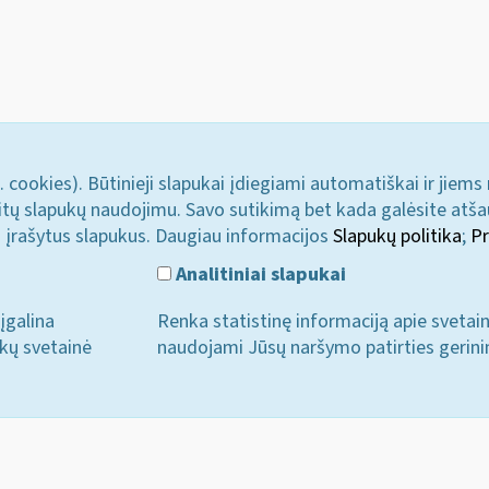
. cookies). Būtinieji slapukai įdiegiami automatiškai ir jiems
u kitų slapukų naudojimu. Savo sutikimą bet kada galėsite atš
i įrašytus slapukus. Daugiau informacijos
Slapukų politika
;
Pr
Analitiniai slapukai
įgalina
Renka statistinę informaciją apie svetai
ukų svetainė
naudojami Jūsų naršymo patirties gerini