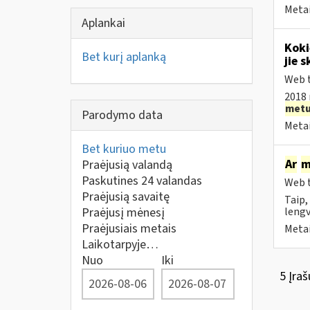
Metai
Aplankai
Koki
Bet kurį aplanką
jie s
Web t
2018 
met
Parodymo data
Metai
Bet kuriuo metu
Ar
m
Praėjusią valandą
Paskutines 24 valandas
Web t
Praėjusią savaitę
Taip,
Praėjusį mėnesį
lengv
Praėjusiais metais
Metai
Laikotarpyje…
Nuo
Iki
5 Įraš