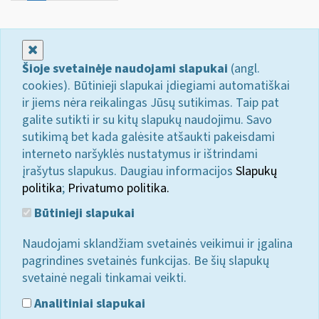
Uždaryti
Šioje svetainėje naudojami slapukai
(angl.
cookies). Būtinieji slapukai įdiegiami automatiškai
ir jiems nėra reikalingas Jūsų sutikimas. Taip pat
galite sutikti ir su kitų slapukų naudojimu. Savo
sutikimą bet kada galėsite atšaukti pakeisdami
interneto naršyklės nustatymus ir ištrindami
įrašytus slapukus. Daugiau informacijos
Slapukų
politika
;
Privatumo politika.
Būtinieji slapukai
Naudojami sklandžiam svetainės veikimui ir įgalina
pagrindines svetainės funkcijas. Be šių slapukų
svetainė negali tinkamai veikti.
Analitiniai slapukai