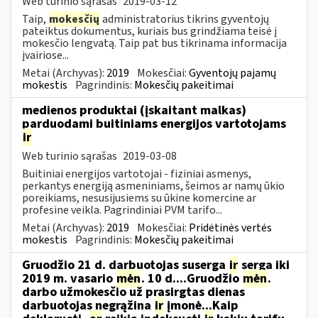
Web turinio sąrašas
2019-03-12
Taip,
mokesčių
administratorius tikrins gyventojų
pateiktus dokumentus, kuriais bus grindžiama teisė į
mokesčio lengvatą. Taip pat bus tikrinama informacija
įvairiose...
Metai (Archyvas):
2019
Mokesčiai:
Gyventojų pajamų
mokestis
Pagrindinis:
Mokesčių pakeitimai
medienos produktai (įskaitant malkas)
parduodami buitiniams energijos vartotojams
ir
Web turinio sąrašas
2019-03-08
Buitiniai energijos vartotojai - fiziniai asmenys,
perkantys energiją asmeniniams, šeimos ar namų ūkio
poreikiams, nesusijusiems su ūkine komercine ar
profesine veikla. Pagrindiniai PVM tarifo...
Metai (Archyvas):
2019
Mokesčiai:
Pridėtinės vertės
mokestis
Pagrindinis:
Mokesčių pakeitimai
Gruodžio 21 d. darbuotojas suserga
ir
serga iki
2019 m. vasario
mėn
. 10 d....Gruodžio
mėn
.
darbo užmokesčio už prasirgtas dienas
darbuotojas negrąžina
ir
įmonė...Kaip