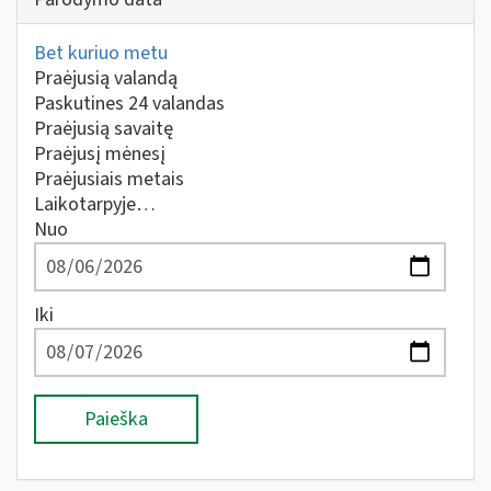
Bet kuriuo metu
Praėjusią valandą
Paskutines 24 valandas
Praėjusią savaitę
Praėjusį mėnesį
Praėjusiais metais
Laikotarpyje…
Nuo
Iki
Paieška