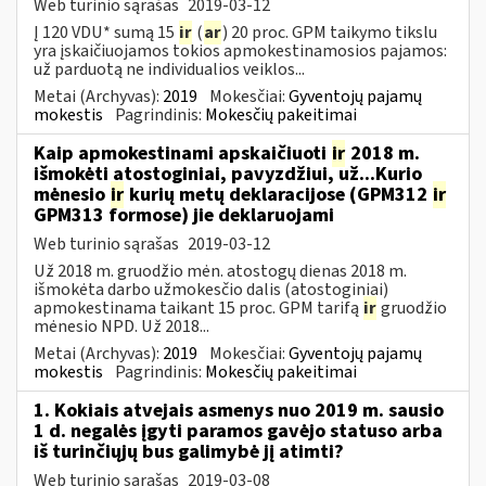
Web turinio sąrašas
2019-03-12
Į 120 VDU* sumą 15
ir
(
ar
) 20 proc. GPM taikymo tikslu
yra įskaičiuojamos tokios apmokestinamosios pajamos:
už parduotą ne individualios veiklos...
Metai (Archyvas):
2019
Mokesčiai:
Gyventojų pajamų
mokestis
Pagrindinis:
Mokesčių pakeitimai
Kaip apmokestinami apskaičiuoti
ir
2018 m.
išmokėti atostoginiai, pavyzdžiui, už...Kurio
mėnesio
ir
kurių metų deklaracijose (GPM312
ir
GPM313 formose) jie deklaruojami
Web turinio sąrašas
2019-03-12
Už 2018 m. gruodžio mėn. atostogų dienas 2018 m.
išmokėta darbo užmokesčio dalis (atostoginiai)
apmokestinama taikant 15 proc. GPM tarifą
ir
gruodžio
mėnesio NPD. Už 2018...
Metai (Archyvas):
2019
Mokesčiai:
Gyventojų pajamų
mokestis
Pagrindinis:
Mokesčių pakeitimai
1. Kokiais atvejais asmenys nuo 2019 m. sausio
1 d. negalės įgyti paramos gavėjo statuso arba
iš turinčiųjų bus galimybė jį atimti?
Web turinio sąrašas
2019-03-08