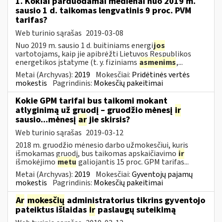
1. Kokiai parduodamai medienai nuo 2019 m.
sausio 1 d. taikomas lengvatinis 9 proc. PVM
tarifas?
Web turinio sąrašas
2019-03-08
Nuo 2019 m. sausio 1 d. buitiniams energi
jos
vartotojams, kaip jie apibrėžti Lietuvos Respublikos
energetikos įstatyme (t. y. fiziniams
asmenims
,...
Metai (Archyvas):
2019
Mokesčiai:
Pridėtinės vertės
mokestis
Pagrindinis:
Mokesčių pakeitimai
Kokie GPM tarifai bus taikomi mokant
atlyginimą už gruodį – gruodžio mėnesį
ir
sausio...mėnesį
ar
jie skirsis?
Web turinio sąrašas
2019-03-12
2018 m. gruodžio mėnesio darbo užmokesčiui, kuris
išmokamas gruodį, bus taikomas apskaičiavimo
ir
išmokėjimo
metu
galiojantis 15 proc. GPM tarifas...
Metai (Archyvas):
2019
Mokesčiai:
Gyventojų pajamų
mokestis
Pagrindinis:
Mokesčių pakeitimai
Ar
mokesčių
administratorius tikrins gyventojo
pateiktus išlaidas
ir
paslaugų suteikimą