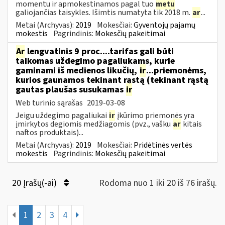
momentu ir apmokestinamos pagal tuo
metu
galiojančias taisykles. Išimtis numatyta tik 2018 m.
ar
...
Metai (Archyvas):
2019
Mokesčiai:
Gyventojų pajamų
mokestis
Pagrindinis:
Mokesčių pakeitimai
Ar
lengvatinis 9 proc....tarifas gali būti
taikomas uždegimo pagaliukams, kurie
gaminami iš medienos likučių,
ir
...priemonėms,
kurios gaunamos tekinant rąstą (tekinant rąstą
gautas plaušas susukamas
ir
Web turinio sąrašas
2019-03-08
Jeigu uždegimo pagaliukai
ir
įkūrimo priemonės yra
įmirkytos degiomis medžiagomis (pvz., vašku
ar
kitais
naftos produktais)...
Metai (Archyvas):
2019
Mokesčiai:
Pridėtinės vertės
mokestis
Pagrindinis:
Mokesčių pakeitimai
20 Įrašų(-ai)
Rodoma nuo 1 iki 20 iš 76 irašų.
1
2
3
4