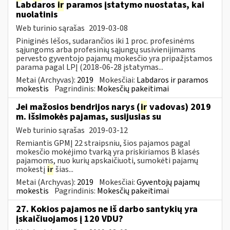
Labdaros
ir
paramos įstatymo nuostatas, kai
nuolatinis
Web turinio sąrašas
2019-03-08
Piniginės lėšos, sudarančios iki 1 proc. profesinėms
sąjungoms arba profesinių sąjungų susivienijimams
pervesto gyventojo pajamų mokesčio yra pripažįstamos
parama pagal LPĮ (2018-06-28 įstatymas...
Metai (Archyvas):
2019
Mokesčiai:
Labdaros ir paramos
mokestis
Pagrindinis:
Mokesčių pakeitimai
Jei mažosios bendrijos narys (
ir
vadovas) 2019
m. išsimokės pajamas, susijusias su
Web turinio sąrašas
2019-03-12
Remiantis GPMĮ 22 straipsniu, šios pajamos pagal
mokesčio mokėjimo tvarką yra priskiriamos B klasės
pajamoms, nuo kurių apskaičiuoti, sumokėti pajamų
mokestį
ir
šias...
Metai (Archyvas):
2019
Mokesčiai:
Gyventojų pajamų
mokestis
Pagrindinis:
Mokesčių pakeitimai
27. Kokios pajamos ne iš darbo santykių yra
įskaičiuojamos į 120 VDU?