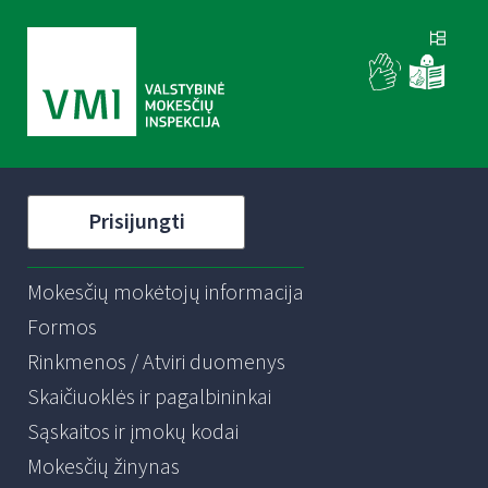
Prisijungti
Mokesčių mokėtojų informacija
Formos
Rinkmenos / Atviri duomenys
Skaičiuoklės ir pagalbininkai
Sąskaitos ir įmokų kodai
Mokesčių žinynas