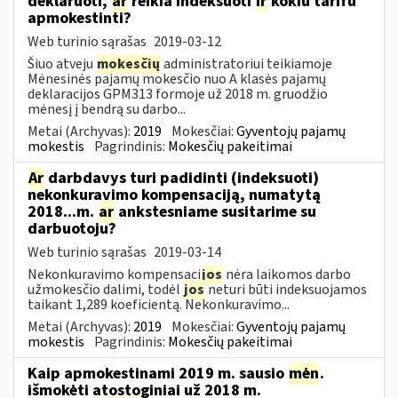
deklaruoti,
ar
reikia indeksuoti
ir
kokiu tarifu
apmokestinti?
Web turinio sąrašas
2019-03-12
Šiuo atveju
mokesčių
administratoriui teikiamoje
Mėnesinės pajamų mokesčio nuo A klasės pajamų
deklaracijos GPM313 formoje už 2018 m. gruodžio
mėnesį į bendrą su darbo...
Metai (Archyvas):
2019
Mokesčiai:
Gyventojų pajamų
mokestis
Pagrindinis:
Mokesčių pakeitimai
Ar
darbdavys turi padidinti (indeksuoti)
nekonkuravimo kompensaciją, numatytą
2018...m.
ar
ankstesniame susitarime su
darbuotoju?
Web turinio sąrašas
2019-03-14
Nekonkuravimo kompensaci
jos
nėra laikomos darbo
užmokesčio dalimi, todėl
jos
neturi būti indeksuojamos
taikant 1,289 koeficientą. Nekonkuravimo...
Metai (Archyvas):
2019
Mokesčiai:
Gyventojų pajamų
mokestis
Pagrindinis:
Mokesčių pakeitimai
Kaip apmokestinami 2019 m. sausio
mėn
.
išmokėti atostoginiai už 2018 m.