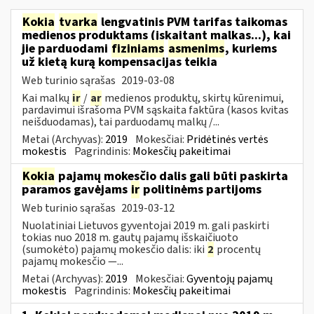
Kokia
tvarka
lengvatinis PVM tarifas taikomas
medienos produktams (įskaitant malkas...), kai
jie parduodami
fiziniams
asmenims
, kuriems
už kietą kurą kompensacijas teikia
Web turinio sąrašas
2019-03-08
Kai malkų
ir
/
ar
medienos produktų, skirtų kūrenimui,
pardavimui išrašoma PVM sąskaita faktūra (kasos kvitas
neišduodamas), tai parduodamų malkų /...
Metai (Archyvas):
2019
Mokesčiai:
Pridėtinės vertės
mokestis
Pagrindinis:
Mokesčių pakeitimai
Kokia
pajamų mokesčio dalis gali būti paskirta
paramos gavėjams
ir
politinėms partijoms
Web turinio sąrašas
2019-03-12
Nuolatiniai Lietuvos gyventojai 2019 m. gali paskirti
tokias nuo 2018 m. gautų pajamų išskaičiuoto
(sumokėto) pajamų mokesčio dalis: iki
2
procentų
pajamų mokesčio —...
Metai (Archyvas):
2019
Mokesčiai:
Gyventojų pajamų
mokestis
Pagrindinis:
Mokesčių pakeitimai