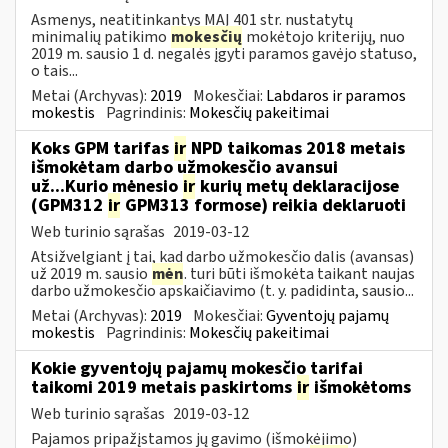
Asmenys, neatitinkantys MAĮ 401 str. nustatytų
minimalių patikimo
mokesčių
mokėtojo kriterijų, nuo
2019 m. sausio 1 d. negalės įgyti paramos gavėjo statuso,
o tais...
Metai (Archyvas):
2019
Mokesčiai:
Labdaros ir paramos
mokestis
Pagrindinis:
Mokesčių pakeitimai
Koks GPM tarifas
ir
NPD taikomas 2018 metais
išmokėtam darbo užmokesčio avansui
už...Kurio mėnesio
ir
kurių metų deklaracijose
(GPM312
ir
GPM313 formose) reikia deklaruoti
Web turinio sąrašas
2019-03-12
Atsižvelgiant į tai, kad darbo užmokesčio dalis (avansas)
už 2019 m. sausio
mėn
. turi būti išmokėta taikant naujas
darbo užmokesčio apskaičiavimo (t. y. padidinta, sausio...
Metai (Archyvas):
2019
Mokesčiai:
Gyventojų pajamų
mokestis
Pagrindinis:
Mokesčių pakeitimai
Kokie gyventojų pajamų mokesčio tarifai
taikomi 2019 metais paskirtoms
ir
išmokėtoms
Web turinio sąrašas
2019-03-12
Pajamos pripažįstamos jų gavimo (išmokėjimo)