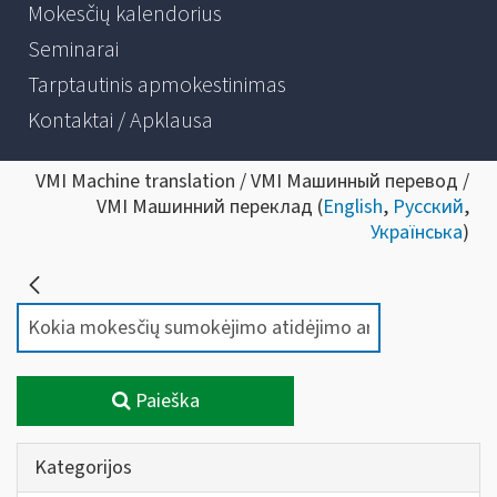
Mokesčių kalendorius
Seminarai
Tarptautinis apmokestinimas
Kontaktai / Apklausa
VMI Machine translation / VMI Машинный перевод /
VMI Машинний переклад (
English
,
Русский
,
Українська
)
Paieška
Kategorijos