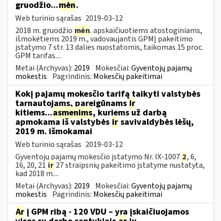
gruodžio...
mėn
.
Web turinio sąrašas
2019-03-12
2018 m. gruodžio
mėn
. apskaičiuotiems atostoginiams,
išmokėtiems 2019 m., vadovaujantis GPMĮ pakeitimo
įstatymo 7 str. 13 dalies nuostatomis, taikomas 15 proc.
GPM tarifas....
Metai (Archyvas):
2019
Mokesčiai:
Gyventojų pajamų
mokestis
Pagrindinis:
Mokesčių pakeitimai
Kokį pajamų mokesčio tarifą taikyti valstybės
tarnautojams, pareigūnams
ir
kitiems...
asmenims
, kuriems už darbą
apmokama iš valstybės
ir
savivaldybės lėšų,
2019 m. išmokamai
Web turinio sąrašas
2019-03-12
Gyventojų pajamų mokesčio įstatymo Nr. IX-1007
2
, 6,
16, 20, 21
ir
27 straipsnių pakeitimo įstatyme nustatyta,
kad 2018 m....
Metai (Archyvas):
2019
Mokesčiai:
Gyventojų pajamų
mokestis
Pagrindinis:
Mokesčių pakeitimai
Ar
į GPM ribą - 120 VDU – yra įskaičiuojamos