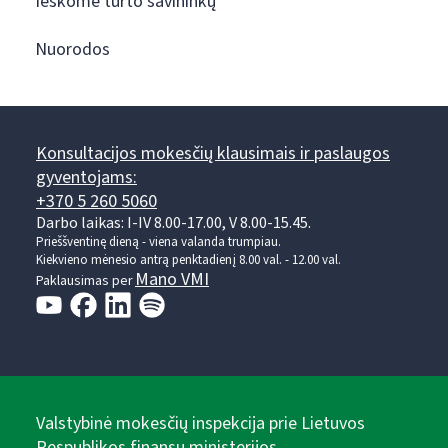
Ieškome turto savininkų
Nuorodos
Konsultacijos mokesčių klausimais ir paslaugos
gyventojams:
+370 5 260 5060
Darbo laikas: I-IV 8.00-17.00, V 8.00-15.45.
Prieššventinę dieną - viena valanda trumpiau.
Kiekvieno mėnesio antrą penktadienį 8.00 val. - 12.00 val.
Mano VMI
Paklausimas per
Valstybinė mokesčių inspekcija prie Lietuvos
Respublikos finansų ministerijos