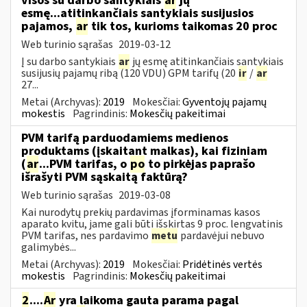
visos su darbo santykiais
ar
jų
esmę...atitinkančiais santykiais susijusios
pajamos,
ar
tik tos, kurioms taikomas 20 proc
Web turinio sąrašas
2019-03-12
Į su darbo santykiais
ar
jų esmę atitinkančiais santykiais
susijusių pajamų ribą (120 VDU) GPM tarifų (20
ir
/
ar
27...
Metai (Archyvas):
2019
Mokesčiai:
Gyventojų pajamų
mokestis
Pagrindinis:
Mokesčių pakeitimai
PVM tarifą parduodamiems medienos
produktams (įskaitant malkas), kai fiziniam
(
ar
...PVM tarifas, o
po
to pirkėjas paprašo
išrašyti PVM sąskaitą faktūrą?
Web turinio sąrašas
2019-03-08
Kai nurodytų prekių pardavimas įforminamas kasos
aparato kvitu, jame gali būti išskirtas 9 proc. lengvatinis
PVM tarifas, nes pardavimo
metu
pardavėjui nebuvo
galimybės...
Metai (Archyvas):
2019
Mokesčiai:
Pridėtinės vertės
mokestis
Pagrindinis:
Mokesčių pakeitimai
2
....
Ar
yra laikoma gauta parama pagal