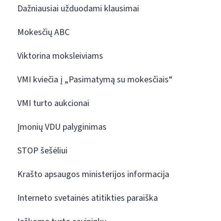
Dažniausiai užduodami klausimai
Mokesčių ABC
Viktorina moksleiviams
VMI kviečia į „Pasimatymą su mokesčiais“
VMI turto aukcionai
Įmonių VDU palyginimas
STOP šešėliui
Krašto apsaugos ministerijos informacija
Interneto svetainės atitikties paraiška