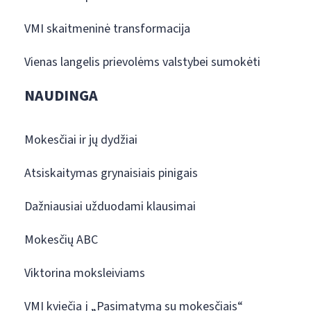
VMI skaitmeninė transformacija
Vienas langelis prievolėms valstybei sumokėti
NAUDINGA
Mokesčiai ir jų dydžiai
Atsiskaitymas grynaisiais pinigais
Dažniausiai užduodami klausimai
Mokesčių ABC
Viktorina moksleiviams
VMI kviečia į „Pasimatymą su mokesčiais“