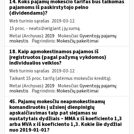
14. Koks pajamų mokesčio tarifas bus taikomas
pajamoms iš paskirstytojo pelno
(dividendams)?
Web turinio sąrašas
2019-03-12
15 proc. - neatsižvelgiant į jų sumą.
Metai (Archyvas):
2019
Mokesčiai:
Gyventojų pajamų
mokestis
Pagrindinis:
Mokesčių pakeitimai
18. Kaip apmokestinamos pajamos iš
įregistruotos (pagal pažymą vykdomos)
individualios veiklos?
Web turinio sąrašas
2019-03-12
Taikant 15 proc. tarifą (atėmus mokesčio kreditą).
Metai (Archyvas):
2019
Mokesčiai:
Gyventojų pajamų
mokestis
Pagrindinis:
Mokesčių pakeitimai
45. Pajamų mokesčiu neapmokestinamų
komandiruotės į užsienį dienpinigių
apskaičiavimas taip pat siejamas su
nustatytais dydžiais – MMA x iš koeficiento 1,3
arba MVA x iš koeficiento 1,3. Kokie šie dydžiai
nuo 2019-01-01?