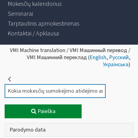
Mokesčių kalendorius
Seminarai
Tarptautinis apmokestinimas
Kontaktai / Apklausa
VMI Machine translation / VMI Машинный перевод /
VMI Машинний переклад (
English
,
Русский
,
Українська
)
Paieška
Parodymo data