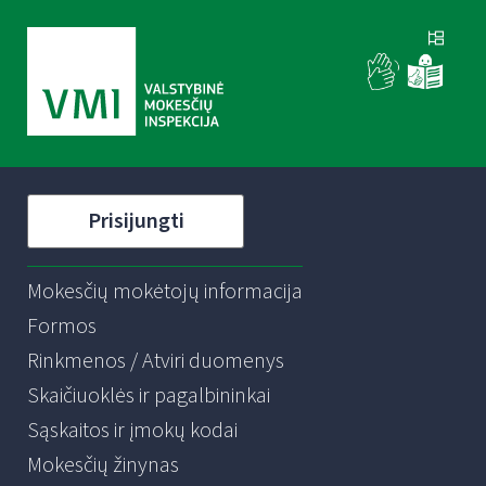
Prisijungti
Mokesčių mokėtojų informacija
Formos
Rinkmenos / Atviri duomenys
Skaičiuoklės ir pagalbininkai
Sąskaitos ir įmokų kodai
Mokesčių žinynas