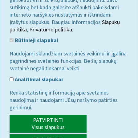
galite sutikti ir su kitų slapukų naudojimu. Savo
sutikimą bet kada galėsite atšaukti pakeisdami
interneto naršyklės nustatymus ir ištrindami
įrašytus slapukus. Daugiau informacijos
Slapukų
politika
;
Privatumo politika.
Būtinieji slapukai
Naudojami sklandžiam svetainės veikimui ir įgalina
pagrindines svetainės funkcijas. Be šių slapukų
svetainė negali tinkamai veikti.
Analitiniai slapukai
Renka statistinę informaciją apie svetainės
naudojimą ir naudojami Jūsų naršymo patirties
gerinimui.
PATVIRTINTI
Visus slapukus