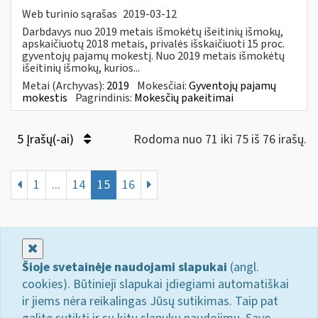
Web turinio sąrašas
2019-03-12
Darbdavys nuo 2019 metais išmokėtų išeitinių išmokų,
apskaičiuotų 2018 metais, privalės išskaičiuoti 15 proc.
gyventojų pajamų mokestį. Nuo 2019 metais išmokėtų
išeitinių išmokų, kurios...
Metai (Archyvas):
2019
Mokesčiai:
Gyventojų pajamų
mokestis
Pagrindinis:
Mokesčių pakeitimai
5 Įrašų(-ai)
Rodoma nuo 71 iki 75 iš 76 irašų.
1
...
14
15
16
Uždaryti
Šioje svetainėje naudojami slapukai
(angl.
cookies). Būtinieji slapukai įdiegiami automatiškai
ir jiems nėra reikalingas Jūsų sutikimas. Taip pat