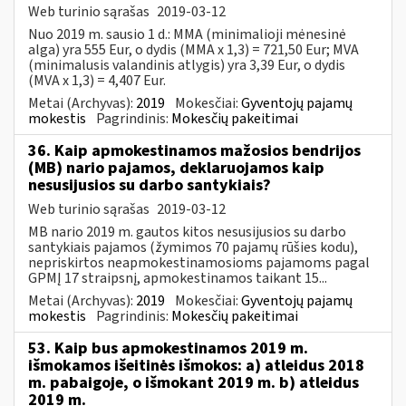
Web turinio sąrašas
2019-03-12
Nuo 2019 m. sausio 1 d.: MMA (minimalioji mėnesinė
alga) yra 555 Eur, o dydis (MMA x 1,3) = 721,50 Eur; MVA
(minimalusis valandinis atlygis) yra 3,39 Eur, o dydis
(MVA x 1,3) = 4,407 Eur.
Metai (Archyvas):
2019
Mokesčiai:
Gyventojų pajamų
mokestis
Pagrindinis:
Mokesčių pakeitimai
36. Kaip apmokestinamos mažosios bendrijos
(MB) nario pajamos, deklaruojamos kaip
nesusijusios su darbo santykiais?
Web turinio sąrašas
2019-03-12
MB nario 2019 m. gautos kitos nesusijusios su darbo
santykiais pajamos (žymimos 70 pajamų rūšies kodu),
nepriskirtos neapmokestinamosioms pajamoms pagal
GPMĮ 17 straipsnį, apmokestinamos taikant 15...
Metai (Archyvas):
2019
Mokesčiai:
Gyventojų pajamų
mokestis
Pagrindinis:
Mokesčių pakeitimai
53. Kaip bus apmokestinamos 2019 m.
išmokamos išeitinės išmokos: a) atleidus 2018
m. pabaigoje, o išmokant 2019 m. b) atleidus
2019 m.