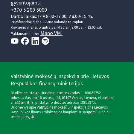
gyventojams:
+370 5 260 5060
Darbo laikas: I-IV 8.00-17.00, V 8.00-15.45.
Prieššventinę dieną - viena valanda trumpiau.
Kiekvieno mėnesio antrą penktadienį 8.00 val. - 12.00 val.
Mano VMI
Paklausimas per
Valstybinė mokesčių inspekcija prie Lietuvos
Respublikos finansų ministerijos
Biudžetinė įstaiga. Juridinio asmens kodas — 188659752,
adresas: Vasario 16-osios g. 14, 01107 Vilnius, Lietuva, el.paštas:
vmi@vmi.lt
, E. pristatymo dėžutės adresas 188659752
Duomenys apie Valstybinę mokesčių inspekciją prie Lietuvos
Respublikos finansų ministerijos kaupiami ir saugomi Juridinių
asmenų registre