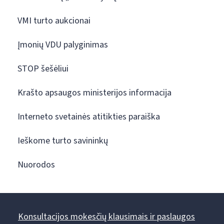
VMI turto aukcionai
Įmonių VDU palyginimas
STOP šešėliui
Krašto apsaugos ministerijos informacija
Interneto svetainės atitikties paraiška
Ieškome turto savininkų
Nuorodos
Konsultacijos mokesčių klausimais ir paslaugos