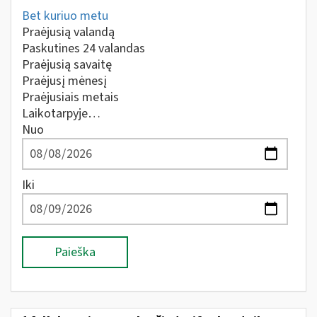
Bet kuriuo metu
Praėjusią valandą
Paskutines 24 valandas
Praėjusią savaitę
Praėjusį mėnesį
Praėjusiais metais
Laikotarpyje…
Nuo
Iki
Paieška