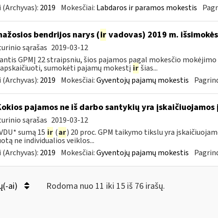
 (Archyvas):
2019
Mokesčiai:
Labdaros ir paramos mokestis
Pagr
mažosios bendrijos narys (
ir
vadovas) 2019 m. išsimokės 
urinio sąrašas
2019-03-12
ntis GPMĮ 22 straipsniu, šios pajamos pagal mokesčio mokėjimo 
 apskaičiuoti, sumokėti pajamų mokestį
ir
šias...
 (Archyvas):
2019
Mokesčiai:
Gyventojų pajamų mokestis
Pagrind
Kokios pajamos ne iš darbo santykių yra įskaičiuojamos 
urinio sąrašas
2019-03-12
 VDU* sumą 15
ir
(
ar
) 20 proc. GPM taikymo tikslu yra įskaičiuoj
otą ne individualios veiklos...
 (Archyvas):
2019
Mokesčiai:
Gyventojų pajamų mokestis
Pagrind
ų(-ai)
Rodoma nuo 11 iki 15 iš 76 irašų.