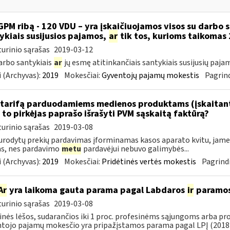
GPM ribą - 120 VDU – yra įskaičiuojamos visos su darbo 
ykiais susijusios pajamos,
ar
tik tos, kurioms taikomas 
urinio sąrašas
2019-03-12
darbo santykiais
ar
jų esmę atitinkančiais santykiais susijusių paja
 (Archyvas):
2019
Mokesčiai:
Gyventojų pajamų mokestis
Pagrind
tarifą parduodamiems medienos produktams (įskaitant 
to pirkėjas paprašo išrašyti PVM sąskaitą faktūrą?
urinio sąrašas
2019-03-08
urodytų prekių pardavimas įforminamas kasos aparato kvitu, jame g
as, nes pardavimo
metu
pardavėjui nebuvo galimybės...
 (Archyvas):
2019
Mokesčiai:
Pridėtinės vertės mokestis
Pagrindi
Ar
yra laikoma gauta parama pagal Labdaros
ir
paramos 
urinio sąrašas
2019-03-08
inės lėšos, sudarančios iki 1 proc. profesinėms sąjungoms arba pr
tojo pajamų mokesčio yra pripažįstamos parama pagal LPĮ (2018-