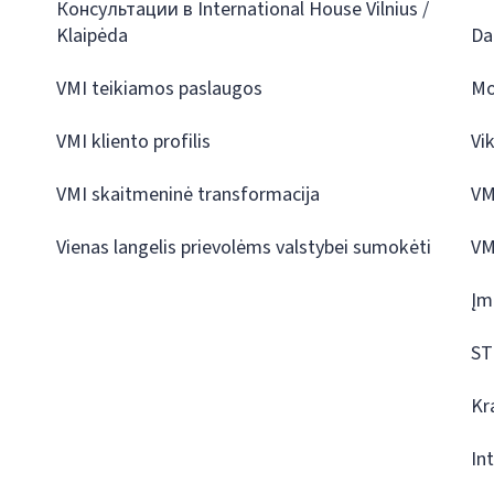
Консультации в International House Vilnius /
Klaipėda
Da
VMI teikiamos paslaugos
Mo
VMI kliento profilis
Vi
VMI skaitmeninė transformacija
VM
Vienas langelis prievolėms valstybei sumokėti
VM
Įm
ST
Kr
In