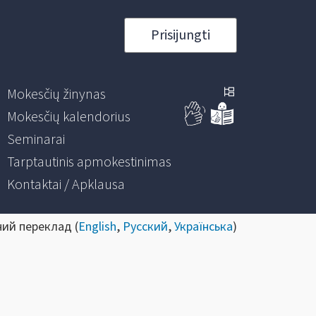
Prisijungti
Mokesčių žinynas
Mokesčių kalendorius
Seminarai
Tarptautinis apmokestinimas
Kontaktai / Apklausa
ний переклад (
English
,
Русский
,
Українська
)