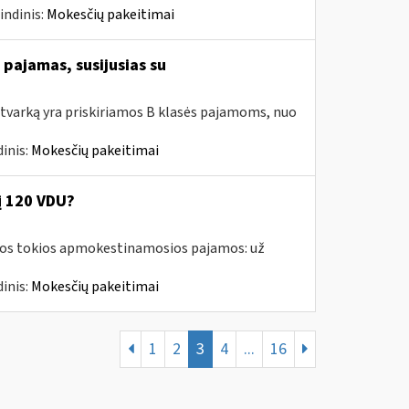
indinis:
Mokesčių pakeitimai
pajamas, susijusias su
tvarką yra priskiriamos B klasės pajamoms, nuo
inis:
Mokesčių pakeitimai
į 120 VDU?
amos tokios apmokestinamosios pajamos: už
inis:
Mokesčių pakeitimai
1
2
3
4
...
16