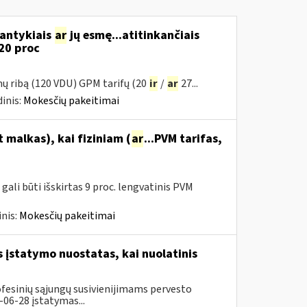
santykiais
ar
jų esmę...atitinkančiais
20 proc
mų ribą (120 VDU) GPM tarifų (20
ir
/
ar
27...
inis:
Mokesčių pakeitimai
malkas), kai fiziniam (
ar
...PVM tarifas,
ali būti išskirtas 9 proc. lengvatinis PVM
nis:
Mokesčių pakeitimai
įstatymo nuostatas, kai nuolatinis
ofesinių sąjungų susivienijimams pervesto
06-28 įstatymas...