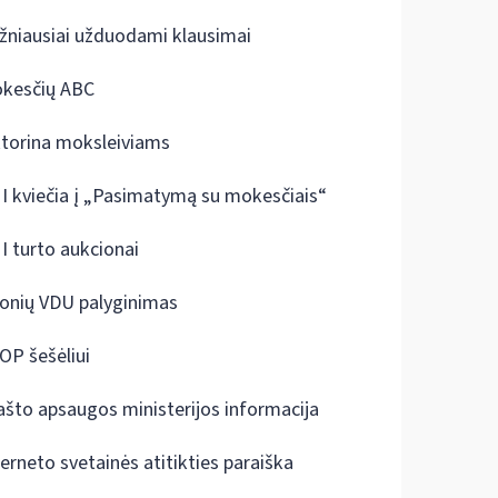
žniausiai užduodami klausimai
kesčių ABC
ktorina moksleiviams
I kviečia į „Pasimatymą su mokesčiais“
I turto aukcionai
onių VDU palyginimas
OP šešėliui
ašto apsaugos ministerijos informacija
terneto svetainės atitikties paraiška