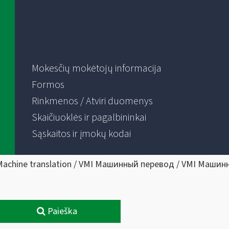
Mokesčių mokėtojų informacija
Formos
Rinkmenos / Atviri duomenys
Skaičiuoklės ir pagalbininkai
Sąskaitos ir įmokų kodai
Machine translation / VMI Машинный перевод / VMI Машин
Paieška