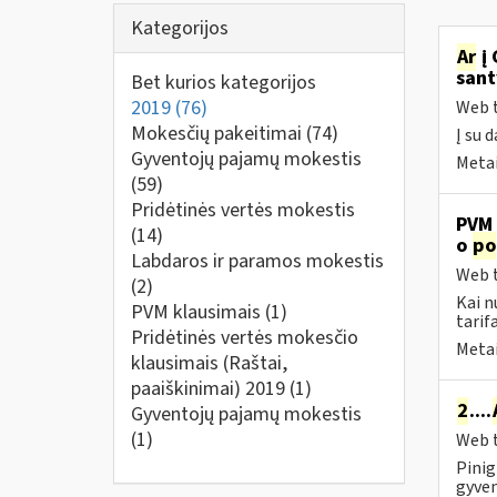
Kategorijos
Ar
į 
sant
Bet kurios kategorijos
2019
(76)
Web t
Mokesčių pakeitimai
(74)
Į su 
Gyventojų pajamų mokestis
Metai
(59)
Pridėtinės vertės mokestis
PVM 
(14)
o
po
Labdaros ir paramos mokestis
Web t
(2)
Kai n
PVM klausimais
(1)
tarif
Pridėtinės vertės mokesčio
Metai
klausimais (Raštai,
paaiškinimai) 2019
(1)
2
....
Gyventojų pajamų mokestis
(1)
Web t
Pinig
gyven