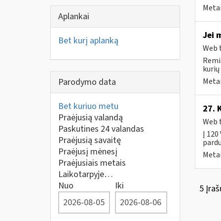
Metai
Aplankai
Jei 
Bet kurį aplanką
Web t
Remia
kurių
Parodymo data
Metai
Bet kuriuo metu
27. 
Praėjusią valandą
Web t
Paskutines 24 valandas
Į 120
Praėjusią savaitę
pardu
Praėjusį mėnesį
Metai
Praėjusiais metais
Laikotarpyje…
Nuo
Iki
5 Įraš