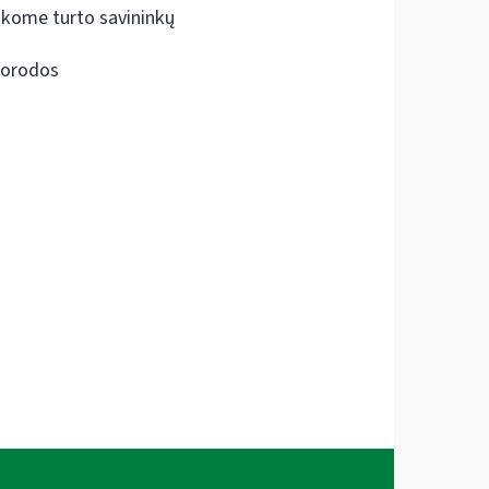
škome turto savininkų
orodos