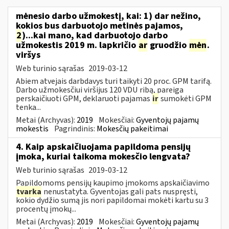
mėnesio darbo užmokestį, kai: 1) dar nežino,
kokios bus darbuotojo metinės pajamos,
2
)...kai mano, kad darbuotojo darbo
užmokestis 2019 m. lapkričio
ar
gruodžio
mėn
.
viršys
Web turinio sąrašas
2019-03-12
Abiem atvejais darbdavys turi taikyti 20 proc. GPM tarifą.
Darbo užmokesčiui viršijus 120 VDU ribą, pareiga
perskaičiuoti GPM, deklaruoti pajamas
ir
sumokėti GPM
tenka...
Metai (Archyvas):
2019
Mokesčiai:
Gyventojų pajamų
mokestis
Pagrindinis:
Mokesčių pakeitimai
4. Kaip apskaičiuojama papildoma pensijų
įmoka, kuriai taikoma mokesčio lengvata?
Web turinio sąrašas
2019-03-12
Papildomoms pensijų kaupimo įmokoms apskaičiavimo
tvarka
nenustatyta. Gyventojas gali pats nuspręsti,
kokio dydžio sumą jis nori papildomai mokėti kartu su 3
procentų įmokų...
Metai (Archyvas):
2019
Mokesčiai:
Gyventojų pajamų