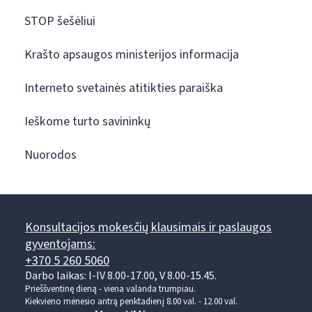
STOP šešėliui
Krašto apsaugos ministerijos informacija
Interneto svetainės atitikties paraiška
Ieškome turto savininkų
Nuorodos
Konsultacijos mokesčių klausimais ir paslaugos
gyventojams:
+370 5 260 5060
Darbo laikas: I-IV 8.00-17.00, V 8.00-15.45.
Prieššventinę dieną - viena valanda trumpiau.
Kiekvieno mėnesio antrą penktadienį 8.00 val. - 12.00 val.