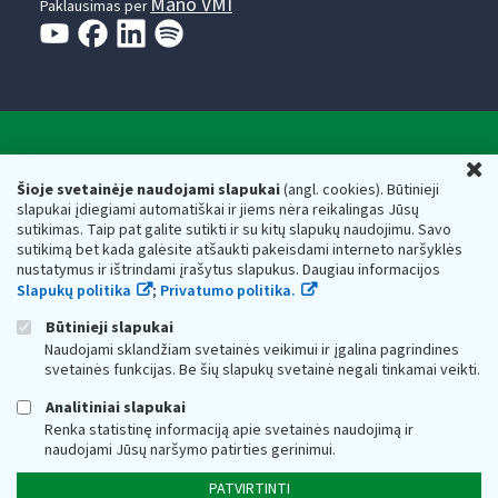
Mano VMI
Paklausimas per
Valstybinė mokesčių inspekcija prie Lietuvos
U
Respublikos finansų ministerijos
Šioje svetainėje naudojami slapukai
(angl. cookies). Būtinieji
slapukai įdiegiami automatiškai ir jiems nėra reikalingas Jūsų
Biudžetinė įstaiga. Juridinio asmens kodas — 188659752,
sutikimas. Taip pat galite sutikti ir su kitų slapukų naudojimu. Savo
adresas: Vasario 16-osios g. 14, 01107 Vilnius, Lietuva, el.paštas:
sutikimą bet kada galėsite atšaukti pakeisdami interneto naršyklės
vmi@vmi.lt
, E. pristatymo dėžutės adresas 188659752
nustatymus ir ištrindami įrašytus slapukus. Daugiau informacijos
Duomenys apie Valstybinę mokesčių inspekciją prie Lietuvos
Slapukų politika
;
Privatumo politika.
Respublikos finansų ministerijos kaupiami ir saugomi Juridinių
asmenų registre
Būtinieji slapukai
Naudojami sklandžiam svetainės veikimui ir įgalina pagrindines
svetainės funkcijas. Be šių slapukų svetainė negali tinkamai veikti.
Analitiniai slapukai
Renka statistinę informaciją apie svetainės naudojimą ir
naudojami Jūsų naršymo patirties gerinimui.
PATVIRTINTI