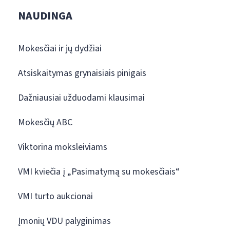
NAUDINGA
Mokesčiai ir jų dydžiai
Atsiskaitymas grynaisiais pinigais
Dažniausiai užduodami klausimai
Mokesčių ABC
Viktorina moksleiviams
VMI kviečia į „Pasimatymą su mokesčiais“
VMI turto aukcionai
Įmonių VDU palyginimas