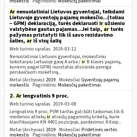
mokestis
Pagrindinis:
Mokesčių pakeitimai
Ar
nenuolatiniai Lietuvos gyventojai, teikdami
Lietuvoje gyventojų pajamų mokesčio...(toliau
– GPM) deklaraciją, turės deklaruoti
ir
užsienio
valstybėse gautas pajamas...Jei taip,
ar
turės
pažymas pristatyti tik iš savo rezidavimo
šalies,
ar
iš visų šalių
Web turinio sąrašas
2019-03-12
Nenuolatiniai Lietuvos gyventojai, mokestiniu
laikotarpiu Lietuvoje gavę A arba /
ir
B klasės pajamų,
kuriems pagal GPMĮ nuostatas atsiranda pareiga
perskaičiuoti mokėtiną...
Metai (Archyvas):
2019
Mokesčiai:
Gyventojų pajamų
mokestis
Pagrindinis:
Mokesčių pakeitimai
2
.
Ar
lengvatinis 9 proc.
Web turinio sąrašas
2019-03-08
Lengvatinis 9 proc. PVM tarifas gali būti taikomas tik iš
medienos atliekų
ir
atraižų pagamintų briketų, kurie
klasifikuojami KN 4401 pozicijoje, pardavimui. Kitaip...
Metai (Archyvas):
2019
Mokesčiai:
Pridėtinės vertės
mokestis
Pagrindinis:
Mokesčių pakeitimai