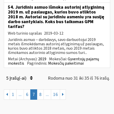
54. Juridinis asmuo išmoka autorinį atlyginimą
2019 m. už paslaugas, kurios buvo atliktos
2018 m. Autoriai su juridiniu asmeniu yra susiję
darbo santykiais. Koks bus taikomas GPM
tarifas?
Web turinio sąrašas
2019-03-12
Juridinis asmuo – darbdavys, savo darbuotojui 2019
metais išmokėdamas autorinį atlyginimą už paslaugas,
kurios buvo atliktos 2018 metais, nuo 2019 metais
išmokamos autorinio atlyginimo sumos turi...
Metai (Archyvas):
2019
Mokesčiai:
Gyventojų pajamų
mokestis
Pagrindinis:
Mokesčių pakeitimai
5 Įrašų(-ai)
Rodoma nuo 31 iki 35 iš 76 irašų.
1
...
6
7
8
...
16