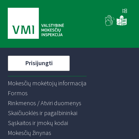
Prisijungti
Mokesčių mokėtojų informacija
Formos
Rinkmenos / Atviri duomenys
Skaičiuoklės ir pagalbininkai
Sąskaitos ir įmokų kodai
Mokesčių žinynas