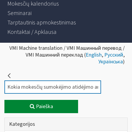
Mokesčių kalendorius
Seminarai
Tarptautinis apmokestinimas
Kontaktai / Apklausa
VMI Machine translation / VMI Машинный перевод /
VMI Машинний переклад (
English
,
Русский
,
Українська
)
Paieška
Kategorijos