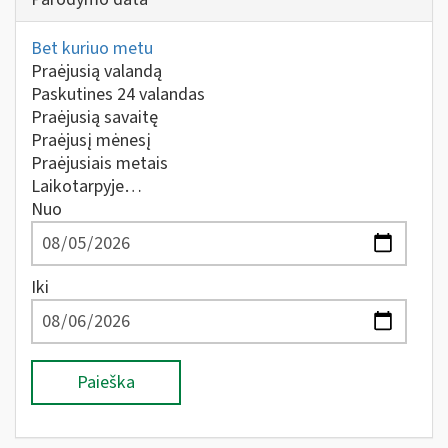
Bet kuriuo metu
Praėjusią valandą
Paskutines 24 valandas
Praėjusią savaitę
Praėjusį mėnesį
Praėjusiais metais
Laikotarpyje…
Nuo
Iki
Paieška