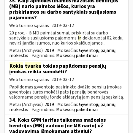
35. Kaip apmokestinamos mažosios bendrijos
(MB) nario paimtos lėšos, kurios yra
priskiriamos su darbo santykiais susijusioms
pajamoms?
Web turinio sąrašas
2019-03-12
20 proc. - iš MB paimtai sumai, priskirtai su darbo
santykiais susijusioms pajamoms
ir
deklaruotai 02 kodu,
neviršijančiai sumos, nuo kurios skaičiuojamos...
Metai (Archyvas):
2019
Mokesčiai:
Gyventojų pajamų
mokestis
Pagrindinis:
Mokesčių pakeitimai
Kokia
tvarka
tokias papildomas pensijų
įmokas reikia sumokėti?
Web turinio sąrašas
2019-03-12
Papildomas gyventojo pasirinkto dydžio pensijų įmokas
gyventojas turės mokėti pats į pensijų bendrovės
valdomame pensijų fonde atidarytą jam pensijų sąskaitą.
Metai (Archyvas):
2019
Mokesčiai:
Gyventojų pajamų
mokestis
Pagrindinis:
Mokesčių pakeitimai
34. Koks GPM tarifas taikomas mažosios
bendrijos (MB) vadovo (ne MB nario) už
vadovavimą išmokamam atlygiui?