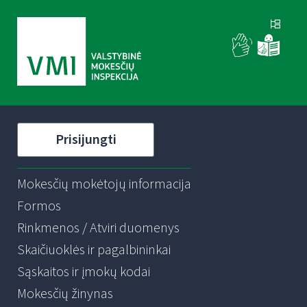
Prisijungti
Mokesčių mokėtojų informacija
Formos
Rinkmenos / Atviri duomenys
Skaičiuoklės ir pagalbininkai
Sąskaitos ir įmokų kodai
Mokesčių žinynas