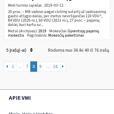
Web turinio sąrašas
2019-03-12
20 proc. – MB vadovo pagal civilinę sutartį už vadovavimą
gauto atlygio daliai, per metus neviršijančiai 120 VDU*,
84 VDU (2020 m.), 60 VDU (2021 m.), 27 proc. – pajamų
daliai, kuri kartu su:...
Metai (Archyvas):
2019
Mokesčiai:
Gyventojų pajamų
mokestis
Pagrindinis:
Mokesčių pakeitimai
5 Įrašų(-ai)
Rodoma nuo 36 iki 40 iš 76 irašų.
1
...
7
8
9
...
16
APIE VMI