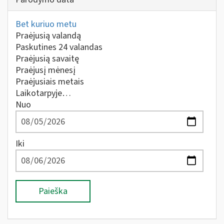
Bet kuriuo metu
Praėjusią valandą
Paskutines 24 valandas
Praėjusią savaitę
Praėjusį mėnesį
Praėjusiais metais
Laikotarpyje…
Nuo
Iki
Paieška