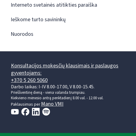
Interneto svetainės atitikties paraiška
Ieškome turto savininkų
Nuorodos
Konsultacijos mokesčių klausimais ir paslaugos
gyventojams:
+370 5 260 5060
Darbo laikas: I-IV 8.00-17.00, V 8.00-15.45.
Prieššventinę dieną - viena valanda trumpiau.
Kiekvieno mėnesio antrą penktadienį 8.00 val. - 12.00 val.
Mano VMI
Paklausimas per