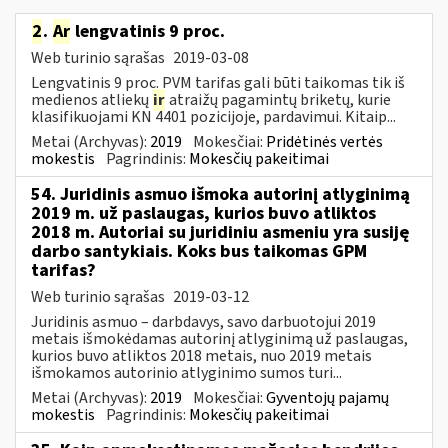
2
.
Ar
lengvatinis 9 proc.
Web turinio sąrašas
2019-03-08
Lengvatinis 9 proc. PVM tarifas gali būti taikomas tik iš
medienos atliekų
ir
atraižų pagamintų briketų, kurie
klasifikuojami KN 4401 pozicijoje, pardavimui. Kitaip...
Metai (Archyvas):
2019
Mokesčiai:
Pridėtinės vertės
mokestis
Pagrindinis:
Mokesčių pakeitimai
54. Juridinis asmuo išmoka autorinį atlyginimą
2019 m. už paslaugas, kurios buvo atliktos
2018 m. Autoriai su juridiniu asmeniu yra susiję
darbo santykiais. Koks bus taikomas GPM
tarifas?
Web turinio sąrašas
2019-03-12
Juridinis asmuo – darbdavys, savo darbuotojui 2019
metais išmokėdamas autorinį atlyginimą už paslaugas,
kurios buvo atliktos 2018 metais, nuo 2019 metais
išmokamos autorinio atlyginimo sumos turi...
Metai (Archyvas):
2019
Mokesčiai:
Gyventojų pajamų
mokestis
Pagrindinis:
Mokesčių pakeitimai