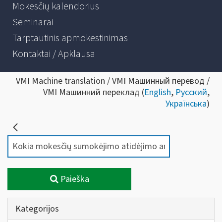
Mokesčių kalendorius
Seminarai
Tarptautinis apmokestinimas
Kontaktai / Apklausa
VMI Machine translation / VMI Машинный перевод /
VMI Машинний переклад (
English
,
Русский
,
Українська
)
Paieška
Kategorijos