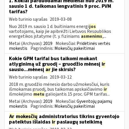
1. Kokiai parduodamai medienai nuo 2019 m.
sausio 1 d. taikomas lengvatinis 9 proc. PVM
tarifas?
Web turinio sąrašas
2019-03-08
Nuo 2019 m. sausio 1 d. buitiniams energi
jos
vartotojams, kaip jie apibrėžti Lietuvos Respublikos
energetikos įstatyme (t. y. fiziniams
asmenims
,...
Metai (Archyvas):
2019
Mokesčiai:
Pridėtinės vertės
mokestis
Pagrindinis:
Mokesčių pakeitimai
Kokie GPM tarifai bus taikomi mokant
atlyginimą už gruodį – gruodžio mėnesį
ir
sausio...mėnesį
ar
jie skirsis?
Web turinio sąrašas
2019-03-12
2018 m. gruodžio mėnesio darbo užmokesčiui, kuris
išmokamas gruodį, bus taikomas apskaičiavimo
ir
išmokėjimo
metu
galiojantis 15 proc. GPM tarifas...
Metai (Archyvas):
2019
Mokesčiai:
Gyventojų pajamų
mokestis
Pagrindinis:
Mokesčių pakeitimai
Ar
mokesčių
administratorius tikrins gyventojo
pateiktus išlaidas
ir
paslaugų suteikimą