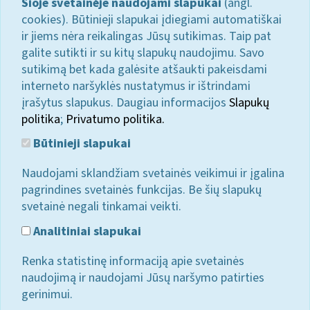
Šioje svetainėje naudojami slapukai
(angl.
cookies). Būtinieji slapukai įdiegiami automatiškai
ir jiems nėra reikalingas Jūsų sutikimas. Taip pat
galite sutikti ir su kitų slapukų naudojimu. Savo
sutikimą bet kada galėsite atšaukti pakeisdami
interneto naršyklės nustatymus ir ištrindami
įrašytus slapukus. Daugiau informacijos
Slapukų
politika
;
Privatumo politika.
Būtinieji slapukai
Naudojami sklandžiam svetainės veikimui ir įgalina
pagrindines svetainės funkcijas. Be šių slapukų
svetainė negali tinkamai veikti.
Analitiniai slapukai
Renka statistinę informaciją apie svetainės
naudojimą ir naudojami Jūsų naršymo patirties
gerinimui.