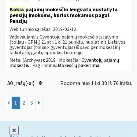
Kokia
pajamų mokesčio lengvata nustatyta
pensijų įmokoms, kurios mokamos pagal
Pensijų
Web turinio sąrašas
2019-03-12
Vadovaujantis Gyventojų pajamų mokesčio įstatymo
(toliau - GPMĮ) 21 str. 1 d. 21 punktu, nuolatinis Lietuvos
gyventojas (toliau- gyventojas) iš savo per mokestinį
laikotarpį gautų apmokestinamųjų...
Metai (Archyvas):
2019
Mokesčiai:
Gyventojų pajamų
mokestis
Pagrindinis:
Mokesčių pakeitimai
30 Įrašų(-ai)
Rodoma nuo 1 iki 30 iš 76 irašų.
1
2
3
Uždaryti