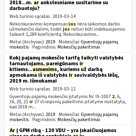
2018...m.
ar
ankstesniame susitarime su
darbuotoju?
Web turinio sąrašas
2019-03-14
Nekonkuravimo kompensaci
jos
nėra laikomos darbo
užmokesčio dalimi, todėl
jos
neturi būti indeksuojamos
taikant 1,289 koeficientą. Nekonkuravimo...
Metai (Archyvas):
2019
Mokesčiai:
Gyventojų pajamų
mokestis
Pagrindinis:
Mokesčių pakeitimai
Kokį pajamų mokesčio tarifą taikyti valstybės
tarnautojams, pareigūnams
ir
kitiems...
asmenims
, kuriems už darbą
apmokama iš valstybės
ir
savivaldybės lėšų,
2019 m. išmokamai
Web turinio sąrašas
2019-03-12
Gyventojų pajamų mokesčio įstatymo Nr. IX-1007
2
, 6,
16, 20, 21
ir
27 straipsnių pakeitimo įstatyme nustatyta,
kad 2018 m....
Metai (Archyvas):
2019
Mokesčiai:
Gyventojų pajamų
mokestis
Pagrindinis:
Mokesčių pakeitimai
Ar
į GPM ribą - 120 VDU – yra įskaičiuojamos