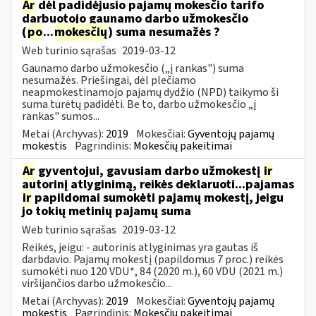
Ar
dėl padidėjusio pajamų mokesčio tarifo
darbuotojo gaunamo darbo užmokesčio
(
po
...
mokesčių
) suma nesumažės ?
Web turinio sąrašas
2019-03-12
Gaunamo darbo užmokesčio („į rankas") suma
nesumažės. Priešingai, dėl plečiamo
neapmokestinamojo pajamų dydžio (NPD) taikymo ši
suma turėtų padidėti. Be to, darbo užmokesčio „į
rankas" sumos...
Metai (Archyvas):
2019
Mokesčiai:
Gyventojų pajamų
mokestis
Pagrindinis:
Mokesčių pakeitimai
Ar
gyventojui, gavusiam darbo užmokestį
ir
autorinį atlyginimą, reikės deklaruoti...pajamas
ir
papildomai sumokėti pajamų mokestį, jeigu
jo tokių metinių pajamų suma
Web turinio sąrašas
2019-03-12
Reikės, jeigu: - autorinis atlyginimas yra gautas iš
darbdavio. Pajamų mokestį (papildomus 7 proc.) reikės
sumokėti nuo 120 VDU*, 84 (2020 m.), 60 VDU (2021 m.)
viršijančios darbo užmokesčio...
Metai (Archyvas):
2019
Mokesčiai:
Gyventojų pajamų
mokestis
Pagrindinis:
Mokesčių pakeitimai