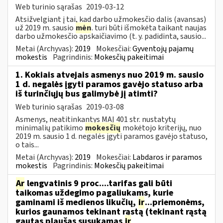
Web turinio sąrašas
2019-03-12
Atsižvelgiant į tai, kad darbo užmokesčio dalis (avansas)
už 2019 m. sausio
mėn
. turi būti išmokėta taikant naujas
darbo užmokesčio apskaičiavimo (t. y. padidinta, sausio...
Metai (Archyvas):
2019
Mokesčiai:
Gyventojų pajamų
mokestis
Pagrindinis:
Mokesčių pakeitimai
1. Kokiais atvejais asmenys nuo 2019 m. sausio
1 d. negalės įgyti paramos gavėjo statuso arba
iš turinčiųjų bus galimybė jį atimti?
Web turinio sąrašas
2019-03-08
Asmenys, neatitinkantys MAĮ 401 str. nustatytų
minimalių patikimo
mokesčių
mokėtojo kriterijų, nuo
2019 m. sausio 1 d. negalės įgyti paramos gavėjo statuso,
o tais...
Metai (Archyvas):
2019
Mokesčiai:
Labdaros ir paramos
mokestis
Pagrindinis:
Mokesčių pakeitimai
Ar
lengvatinis 9 proc....tarifas gali būti
taikomas uždegimo pagaliukams, kurie
gaminami iš medienos likučių,
ir
...priemonėms,
kurios gaunamos tekinant rąstą (tekinant rąstą
gautas plaušas susukamas
ir