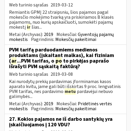
Web turinio sąrašas
2019-03-12
Remiantis GPMĮ 22 straipsniu, šios pajamos pagal
mokesčio mokėjimo tvarką yra priskiriamos B klasės
pajamoms, nuo kurių apskaičiuoti, sumokėti pajamų
mokestį
ir
šias...
Metai (Archyvas):
2019
Mokesčiai:
Gyventojų pajamų
mokestis
Pagrindinis:
Mokesčių pakeitimai
PVM tarifą parduodamiems medienos
produktams (įskaitant malkas), kai fiziniam
(
ar
...PVM tarifas, o
po
to pirkėjas paprašo
išrašyti PVM sąskaitą faktūrą?
Web turinio sąrašas
2019-03-08
Kai nurodytų prekių pardavimas įforminamas kasos
aparato kvitu, jame gali būti išskirtas 9 proc. lengvatinis
PVM tarifas, nes pardavimo
metu
pardavėjui nebuvo
galimybės...
Metai (Archyvas):
2019
Mokesčiai:
Pridėtinės vertės
mokestis
Pagrindinis:
Mokesčių pakeitimai
27. Kokios pajamos ne iš darbo santykių yra
įskaičiuojamos į 120 VDU?