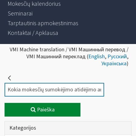
Mokesčių kalendorius
Seminarai
Tarptautinis apmokestinimas
Kontaktai / Apklausa
VMI Machine translation / VMI Машинный перевод /
VMI Машинний переклад (
English
,
Русский
,
Українська
)
Paieška
Kategorijos