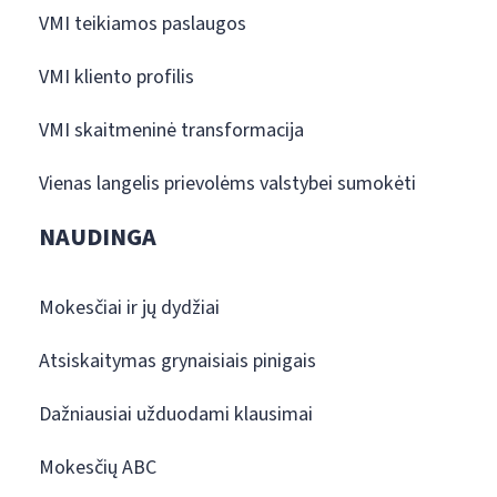
VMI teikiamos paslaugos
VMI kliento profilis
VMI skaitmeninė transformacija
Vienas langelis prievolėms valstybei sumokėti
NAUDINGA
Mokesčiai ir jų dydžiai
Atsiskaitymas grynaisiais pinigais
Dažniausiai užduodami klausimai
Mokesčių ABC