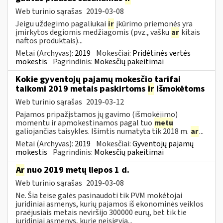
Web turinio sąrašas
2019-03-08
Jeigu uždegimo pagaliukai
ir
įkūrimo priemonės yra
įmirkytos degiomis medžiagomis (pvz., vašku
ar
kitais
naftos produktais)...
Metai (Archyvas):
2019
Mokesčiai:
Pridėtinės vertės
mokestis
Pagrindinis:
Mokesčių pakeitimai
Kokie gyventojų pajamų mokesčio tarifai
taikomi 2019 metais paskirtoms
ir
išmokėtoms
Web turinio sąrašas
2019-03-12
Pajamos pripažįstamos jų gavimo (išmokėjimo)
momentu ir apmokestinamos pagal tuo
metu
galiojančias taisykles. Išimtis numatyta tik 2018 m.
ar
...
Metai (Archyvas):
2019
Mokesčiai:
Gyventojų pajamų
mokestis
Pagrindinis:
Mokesčių pakeitimai
Ar
nuo 2019 metų liepos 1 d.
Web turinio sąrašas
2019-03-08
Ne. Šia teise galės pasinaudoti tik PVM mokėtojai
juridiniai asmenys, kurių pajamos iš ekonominės veiklos
praėjusiais metais neviršijo 300000 eurų, bet tik tie
juridiniai asmenys, kurie neįsigyja...