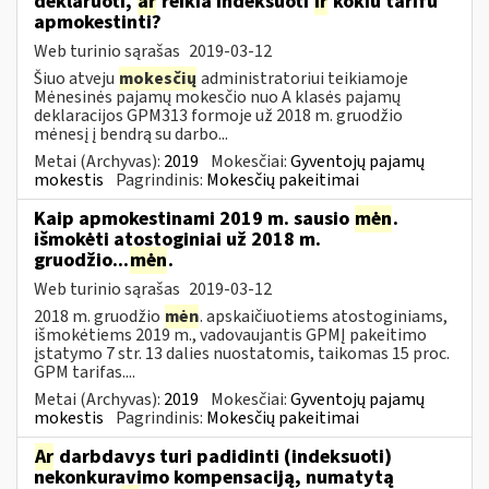
deklaruoti,
ar
reikia indeksuoti
ir
kokiu tarifu
apmokestinti?
Web turinio sąrašas
2019-03-12
Šiuo atveju
mokesčių
administratoriui teikiamoje
Mėnesinės pajamų mokesčio nuo A klasės pajamų
deklaracijos GPM313 formoje už 2018 m. gruodžio
mėnesį į bendrą su darbo...
Metai (Archyvas):
2019
Mokesčiai:
Gyventojų pajamų
mokestis
Pagrindinis:
Mokesčių pakeitimai
Kaip apmokestinami 2019 m. sausio
mėn
.
išmokėti atostoginiai už 2018 m.
gruodžio...
mėn
.
Web turinio sąrašas
2019-03-12
2018 m. gruodžio
mėn
. apskaičiuotiems atostoginiams,
išmokėtiems 2019 m., vadovaujantis GPMĮ pakeitimo
įstatymo 7 str. 13 dalies nuostatomis, taikomas 15 proc.
GPM tarifas....
Metai (Archyvas):
2019
Mokesčiai:
Gyventojų pajamų
mokestis
Pagrindinis:
Mokesčių pakeitimai
Ar
darbdavys turi padidinti (indeksuoti)
nekonkuravimo kompensaciją, numatytą