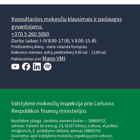
Konsultacijos mokesčių klausimais ir paslaugos
gyventojams:
+370 5 260 5060
Darbo laikas: I-IV 8.00-17.00, V 8.00-15.45.
Prieššventinę dieną - viena valanda trumpiau.
Kiekvieno mėnesio antrą penktadienį 8.00 val. - 12.00 val.
Mano VMI
Paklausimas per
Valstybinė mokesčių inspekcija prie Lietuvos
Respublikos finansų ministerijos
Biudžetinė įstaiga. Juridinio asmens kodas — 188659752,
adresas: Vasario 16-osios g. 14, 01107 Vilnius, Lietuva, el.paštas:
vmi@vmi.lt
, E. pristatymo dėžutės adresas 188659752
Duomenys apie Valstybinę mokesčių inspekciją prie Lietuvos