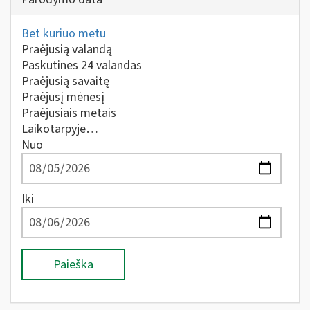
Bet kuriuo metu
Praėjusią valandą
Paskutines 24 valandas
Praėjusią savaitę
Praėjusį mėnesį
Praėjusiais metais
Laikotarpyje…
Nuo
Iki
Paieška