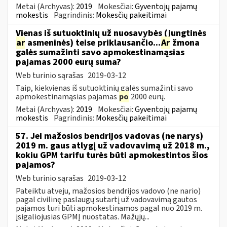
Metai (Archyvas):
2019
Mokesčiai:
Gyventojų pajamų
mokestis
Pagrindinis:
Mokesčių pakeitimai
Vienas iš sutuoktinių už nuosavybės (jungtinės
ar
asmeninės) teise priklausančio...
Ar
žmona
galės sumažinti savo apmokestinamąsias
pajamas 2000 eurų suma?
Web turinio sąrašas
2019-03-12
Taip, kiekvienas iš sutuoktinių galės sumažinti savo
apmokestinamąsias pajamas
po
2000 eurų.
Metai (Archyvas):
2019
Mokesčiai:
Gyventojų pajamų
mokestis
Pagrindinis:
Mokesčių pakeitimai
57. Jei mažosios bendrijos vadovas (ne narys)
2019 m. gaus atlygį už vadovavimą už 2018 m.,
kokiu GPM tarifu turės būti apmokestintos šios
pajamos?
Web turinio sąrašas
2019-03-12
Pateiktu atveju, mažosios bendrijos vadovo (ne nario)
pagal civilinę paslaugų sutartį už vadovavimą gautos
pajamos turi būti apmokestinamos pagal nuo 2019 m.
įsigaliojusias GPMĮ nuostatas. Mažųjų...