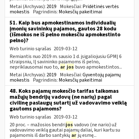
Metai (Archyvas):
2019
Mokesčiai:
Pridėtinės vertės
mokestis
Pagrindinis:
Mokesčių pakeitimai
51. Kaip bus apmokestinamos individualių
įmonių savininkų pajamos, gautos 28 kodu
(išmokos ne iš pelno mokesčiu apmokestinto
pelno)?
Web turinio sąrašas
2019-03-12
Remiantis nuo 2019 m. sausio 1 d. įsigaliojusiu GPMĮ 6
straipsniu, IĮ savininko pajamoms iš pelno,
nepriklausomai nuo to,
ar
jos
buvo apmokestintos...
Metai (Archyvas):
2019
Mokesčiai:
Gyventojų pajamų
mokestis
Pagrindinis:
Mokesčių pakeitimai
48. Koks pajamų mokesčio tarifas taikomas
mažųjų bendrijų vadovų (ne narių) pagal
civilinę paslaugų sutartį už vadovavimo veiklą
gautoms pajamoms?
Web turinio sąrašas
2019-03-12
20 proc. – mažosios bendri
jos
vadovo (ne nario) už
vadovavimo veiklą gautai pajamų daliai, kuri kartu su
pajamomis iš darbo santykių
ar
jų esmę...