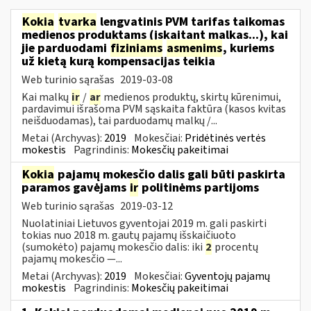
Kokia
tvarka
lengvatinis PVM tarifas taikomas
medienos produktams (įskaitant malkas...), kai
jie parduodami
fiziniams
asmenims
, kuriems
už kietą kurą kompensacijas teikia
Web turinio sąrašas
2019-03-08
Kai malkų
ir
/
ar
medienos produktų, skirtų kūrenimui,
pardavimui išrašoma PVM sąskaita faktūra (kasos kvitas
neišduodamas), tai parduodamų malkų /...
Metai (Archyvas):
2019
Mokesčiai:
Pridėtinės vertės
mokestis
Pagrindinis:
Mokesčių pakeitimai
Kokia
pajamų mokesčio dalis gali būti paskirta
paramos gavėjams
ir
politinėms partijoms
Web turinio sąrašas
2019-03-12
Nuolatiniai Lietuvos gyventojai 2019 m. gali paskirti
tokias nuo 2018 m. gautų pajamų išskaičiuoto
(sumokėto) pajamų mokesčio dalis: iki
2
procentų
pajamų mokesčio —...
Metai (Archyvas):
2019
Mokesčiai:
Gyventojų pajamų
mokestis
Pagrindinis:
Mokesčių pakeitimai