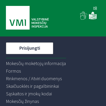
Prisijungti
Mokesčių mokėtojų informacija
Formos
Rinkmenos / Atviri duomenys
Skaičiuoklės ir pagalbininkai
Sąskaitos ir įmokų kodai
Mokesčių žinynas