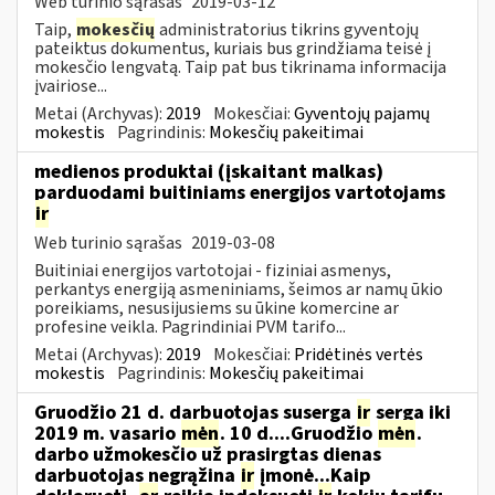
Web turinio sąrašas
2019-03-12
Taip,
mokesčių
administratorius tikrins gyventojų
pateiktus dokumentus, kuriais bus grindžiama teisė į
mokesčio lengvatą. Taip pat bus tikrinama informacija
įvairiose...
Metai (Archyvas):
2019
Mokesčiai:
Gyventojų pajamų
mokestis
Pagrindinis:
Mokesčių pakeitimai
medienos produktai (įskaitant malkas)
parduodami buitiniams energijos vartotojams
ir
Web turinio sąrašas
2019-03-08
Buitiniai energijos vartotojai - fiziniai asmenys,
perkantys energiją asmeniniams, šeimos ar namų ūkio
poreikiams, nesusijusiems su ūkine komercine ar
profesine veikla. Pagrindiniai PVM tarifo...
Metai (Archyvas):
2019
Mokesčiai:
Pridėtinės vertės
mokestis
Pagrindinis:
Mokesčių pakeitimai
Gruodžio 21 d. darbuotojas suserga
ir
serga iki
2019 m. vasario
mėn
. 10 d....Gruodžio
mėn
.
darbo užmokesčio už prasirgtas dienas
darbuotojas negrąžina
ir
įmonė...Kaip