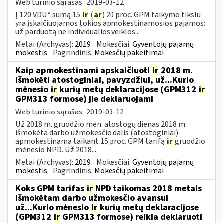
Web turinio sąrašas
2019-03-12
Į 120 VDU* sumą 15
ir
(
ar
) 20 proc. GPM taikymo tikslu
yra įskaičiuojamos tokios apmokestinamosios pajamos:
už parduotą ne individualios veiklos...
Metai (Archyvas):
2019
Mokesčiai:
Gyventojų pajamų
mokestis
Pagrindinis:
Mokesčių pakeitimai
Kaip apmokestinami apskaičiuoti
ir
2018 m.
išmokėti atostoginiai, pavyzdžiui, už...Kurio
mėnesio
ir
kurių metų deklaracijose (GPM312
ir
GPM313 formose) jie deklaruojami
Web turinio sąrašas
2019-03-12
Už 2018 m. gruodžio mėn. atostogų dienas 2018 m.
išmokėta darbo užmokesčio dalis (atostoginiai)
apmokestinama taikant 15 proc. GPM tarifą
ir
gruodžio
mėnesio NPD. Už 2018...
Metai (Archyvas):
2019
Mokesčiai:
Gyventojų pajamų
mokestis
Pagrindinis:
Mokesčių pakeitimai
Koks GPM tarifas
ir
NPD taikomas 2018 metais
išmokėtam darbo užmokesčio avansui
už...Kurio mėnesio
ir
kurių metų deklaracijose
(GPM312
ir
GPM313 formose) reikia deklaruoti