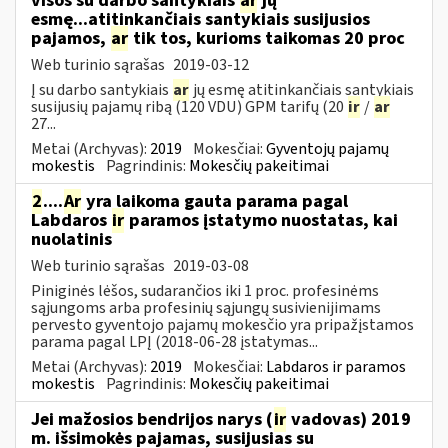
visos su darbo santykiais
ar
jų
esmę...atitinkančiais santykiais susijusios
pajamos,
ar
tik tos, kurioms taikomas 20 proc
Web turinio sąrašas
2019-03-12
Į su darbo santykiais
ar
jų esmę atitinkančiais santykiais
susijusių pajamų ribą (120 VDU) GPM tarifų (20
ir
/
ar
27...
Metai (Archyvas):
2019
Mokesčiai:
Gyventojų pajamų
mokestis
Pagrindinis:
Mokesčių pakeitimai
2
....
Ar
yra laikoma gauta parama pagal
Labdaros
ir
paramos įstatymo nuostatas, kai
nuolatinis
Web turinio sąrašas
2019-03-08
Piniginės lėšos, sudarančios iki 1 proc. profesinėms
sąjungoms arba profesinių sąjungų susivienijimams
pervesto gyventojo pajamų mokesčio yra pripažįstamos
parama pagal LPĮ (2018-06-28 įstatymas...
Metai (Archyvas):
2019
Mokesčiai:
Labdaros ir paramos
mokestis
Pagrindinis:
Mokesčių pakeitimai
Jei mažosios bendrijos narys (
ir
vadovas) 2019
m. išsimokės pajamas, susijusias su