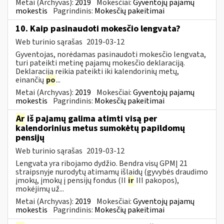
Metai (Archyvas):
2019
Mokesčiai:
Gyventojų pajamų
mokestis
Pagrindinis:
Mokesčių pakeitimai
10. Kaip pasinaudoti mokesčio lengvata?
Web turinio sąrašas
2019-03-12
Gyventojas, norėdamas pasinaudoti mokesčio lengvata,
turi pateikti metinę pajamų mokesčio deklaraciją.
Deklaraciją reikia pateikti iki kalendorinių metų,
einančių
po
...
Metai (Archyvas):
2019
Mokesčiai:
Gyventojų pajamų
mokestis
Pagrindinis:
Mokesčių pakeitimai
Ar
iš pajamų galima atimti visą per
kalendorinius metus sumokėtų papildomų
pensijų
Web turinio sąrašas
2019-03-12
Lengvata yra ribojamo dydžio. Bendra visų GPMĮ 21
straipsnyje nurodytų atimamų išlaidų (gyvybės draudimo
įmokų, įmokų į pensijų fondus (II
ir
III pakopos),
mokėjimų už...
Metai (Archyvas):
2019
Mokesčiai:
Gyventojų pajamų
mokestis
Pagrindinis:
Mokesčių pakeitimai