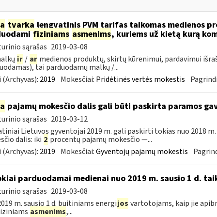
ia
tvarka
lengvatinis PVM tarifas taikomas medienos pro
duodami
fiziniams
asmenims
, kuriems už kietą kurą ko
urinio sąrašas
2019-03-08
malkų
ir
/
ar
medienos produktų, skirtų kūrenimui, pardavimui išra
uodamas), tai parduodamų malkų /...
 (Archyvas):
2019
Mokesčiai:
Pridėtinės vertės mokestis
Pagrindi
ia
pajamų mokesčio dalis gali būti paskirta paramos g
urinio sąrašas
2019-03-12
tiniai Lietuvos gyventojai 2019 m. gali paskirti tokias nuo 2018 
čio dalis: iki
2
procentų pajamų mokesčio —...
 (Archyvas):
2019
Mokesčiai:
Gyventojų pajamų mokestis
Pagrind
okiai parduodamai medienai nuo 2019 m. sausio 1 d. tai
urinio sąrašas
2019-03-08
019 m. sausio 1 d. buitiniams energi
jos
vartotojams, kaip jie apib
 fiziniams
asmenims
,...