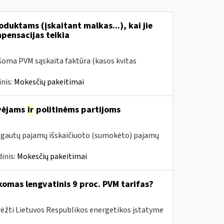
duktams (įskaitant malkas...), kai jie
mpensacijas teikia
šoma PVM sąskaita faktūra (kasos kvitas
nis:
Mokesčių pakeitimai
avėjams
ir
politinėms partijoms
m. gautų pajamų išskaičiuoto (sumokėto) pajamų
inis:
Mokesčių pakeitimai
komas lengvatinis 9 proc. PVM tarifas?
rėžti Lietuvos Respublikos energetikos įstatyme