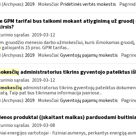
 (Archyvas):
2019
Mokesčiai:
Pridėtinės vertės mokestis
Pagrindi
e GPM tarifai bus taikomi mokant atlyginimą už gruodį
kirsis?
urinio sąrašas
2019-03-12
m. gruodžio mėnesio darbo užmokesčiui, kuris išmokamas gruodį,
u
galiojantis 15 proc. GPM tarifas...
 (Archyvas):
2019
Mokesčiai:
Gyventojų pajamų mokestis
Pagrind
okesčių
administratorius tikrins gyventojo pateiktus i
urinio sąrašas
2019-03-12
mokesčių
administratorius tikrins gyventojų pateiktus dokument
atą. Taip pat bus tikrinama informacija įvairiose...
 (Archyvas):
2019
Mokesčiai:
Gyventojų pajamų mokestis
Pagrind
enos produktai (įskaitant malkas) parduodami buitini
urinio sąrašas
2019-03-08
niai energijos vartotojai - fiziniai asmenys, perkantys energiją 