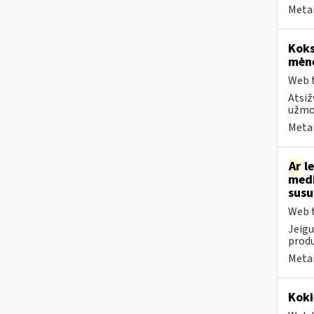
Metai
Koks
mėn
Web t
Atsiž
užmok
Metai
Ar
le
medi
sus
Web t
Jeigu
produ
Metai
Koki