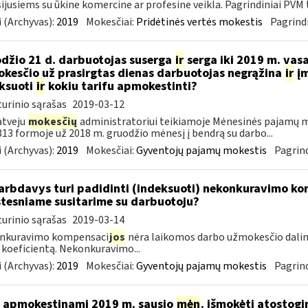
ijusiems su ūkine komercine ar profesine veikla. Pagrindiniai PVM ta
 (Archyvas):
2019
Mokesčiai:
Pridėtinės vertės mokestis
Pagrindi
džio 21 d. darbuotojas suserga
ir
serga iki 2019 m. vas
kesčio už prasirgtas dienas darbuotojas negrąžina
ir
įm
ksuoti
ir
kokiu tarifu apmokestinti?
urinio sąrašas
2019-03-12
atveju
mokesčių
administratoriui teikiamoje Mėnesinės pajamų m
3 formoje už 2018 m. gruodžio mėnesį į bendrą su darbo...
 (Archyvas):
2019
Mokesčiai:
Gyventojų pajamų mokestis
Pagrind
rbdavys turi padidinti (indeksuoti) nekonkuravimo k
tesniame susitarime su darbuotoju?
urinio sąrašas
2019-03-14
nkuravimo kompensaci
jos
nėra laikomos darbo užmokesčio dalim
 koeficientą. Nekonkuravimo...
 (Archyvas):
2019
Mokesčiai:
Gyventojų pajamų mokestis
Pagrind
 apmokestinami 2019 m. sausio
mėn
. išmokėti atostogi