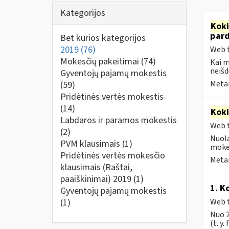
Kategorijos
Kok
par
Bet kurios kategorijos
2019
(76)
Web t
Mokesčių pakeitimai
(74)
Kai 
neišd
Gyventojų pajamų mokestis
Metai
(59)
Pridėtinės vertės mokestis
(14)
Kok
Labdaros ir paramos mokestis
Web t
(2)
Nuola
PVM klausimais
(1)
mokes
Pridėtinės vertės mokesčio
Metai
klausimais (Raštai,
paaiškinimai) 2019
(1)
1. K
Gyventojų pajamų mokestis
(1)
Web t
Nuo 2
(t. y.