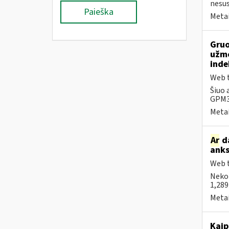
nesus
Paieška
Metai
Gruo
užmo
inde
Web t
Šiuo 
GPM31
Metai
Ar
da
anks
Web t
Neko
1,289
Metai
Kaip