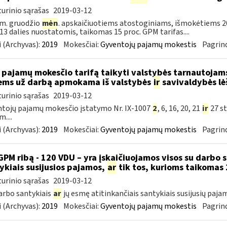
urinio sąrašas
2019-03-12
m. gruodžio
mėn
. apskaičiuotiems atostoginiams, išmokėtiems 2
. 13 dalies nuostatomis, taikomas 15 proc. GPM tarifas....
 (Archyvas):
2019
Mokesčiai:
Gyventojų pajamų mokestis
Pagrind
 pajamų mokesčio tarifą taikyti valstybės tarnautoja
ems už darbą apmokama iš valstybės
ir
savivaldybės lė
urinio sąrašas
2019-03-12
tojų pajamų mokesčio įstatymo Nr. IX-1007
2
, 6, 16, 20, 21
ir
27 st
....
 (Archyvas):
2019
Mokesčiai:
Gyventojų pajamų mokestis
Pagrind
GPM ribą - 120 VDU – yra įskaičiuojamos visos su darbo 
ykiais susijusios pajamos,
ar
tik tos, kurioms taikomas 
urinio sąrašas
2019-03-12
darbo santykiais
ar
jų esmę atitinkančiais santykiais susijusių paja
 (Archyvas):
2019
Mokesčiai:
Gyventojų pajamų mokestis
Pagrind