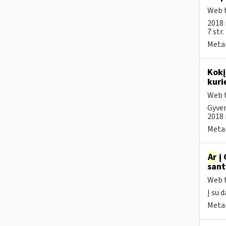
Web t
2018 
7 str
Metai
Kokį
kuri
Web t
Gyven
2018 m
Metai
Ar
į 
sant
Web t
Į su 
Metai