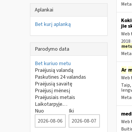
Metai
Aplankai
Koki
Bet kurį aplanką
jie s
Web t
2018 
met
Parodymo data
Metai
Bet kuriuo metu
Ar
m
Praėjusią valandą
Paskutines 24 valandas
Web t
Praėjusią savaitę
Taip,
Praėjusį mėnesį
lengv
Praėjusiais metais
Metai
Laikotarpyje…
Nuo
Iki
medi
Web t
Buiti