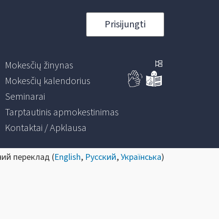
Prisijungti
Mokesčių žinynas
Mokesčių kalendorius
Seminarai
Tarptautinis apmokestinimas
Kontaktai / Apklausa
ний переклад (
English
,
Русский
,
Українська
)