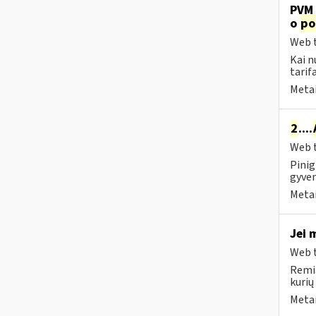
PVM 
o
po
Web t
Kai n
tarif
Metai
2
....
Web t
Pinig
gyven
Metai
Jei 
Web t
Remia
kurių
Metai