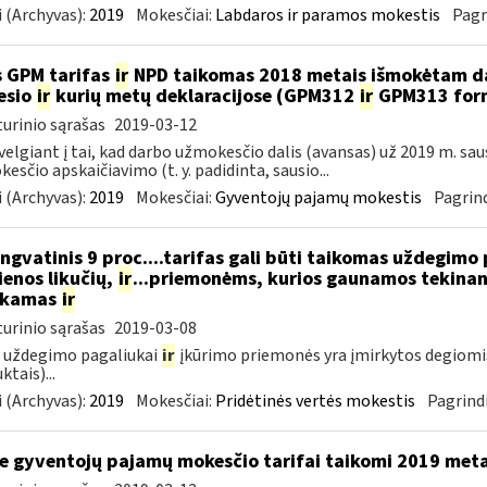
 (Archyvas):
2019
Mokesčiai:
Labdaros ir paramos mokestis
Pagr
 GPM tarifas
ir
NPD taikomas 2018 metais išmokėtam da
esio
ir
kurių metų deklaracijose (GPM312
ir
GPM313 formo
urinio sąrašas
2019-03-12
velgiant į tai, kad darbo užmokesčio dalis (avansas) už 2019 m. sa
esčio apskaičiavimo (t. y. padidinta, sausio...
 (Archyvas):
2019
Mokesčiai:
Gyventojų pajamų mokestis
Pagrind
ngvatinis 9 proc....tarifas gali būti taikomas uždegimo
enos likučių,
ir
...priemonėms, kurios gaunamos tekinant
ukamas
ir
urinio sąrašas
2019-03-08
 uždegimo pagaliukai
ir
įkūrimo priemonės yra įmirkytos degiomi
ktais)...
 (Archyvas):
2019
Mokesčiai:
Pridėtinės vertės mokestis
Pagrindi
e gyventojų pajamų mokesčio tarifai taikomi 2019 met