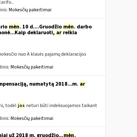
rifo...
nis:
Mokesčių pakeitimai
ario
mėn
. 10 d....Gruodžio
mėn
. darbo
onė...Kaip deklaruoti,
ar
reikia
okesčio nuo A klasės pajamų deklaracijos
inis:
Mokesčių pakeitimai
ompensaciją, numatytą 2018...m.
ar
i, todėl
jos
neturi būti indeksuojamos taikant
inis:
Mokesčių pakeitimai
niai už 2018 m. gruodžio...
mėn
.