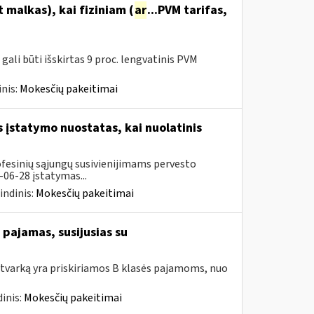
malkas), kai fiziniam (
ar
...PVM tarifas,
ali būti išskirtas 9 proc. lengvatinis PVM
nis:
Mokesčių pakeitimai
įstatymo nuostatas, kai nuolatinis
ofesinių sąjungų susivienijimams pervesto
06-28 įstatymas...
indinis:
Mokesčių pakeitimai
pajamas, susijusias su
tvarką yra priskiriamos B klasės pajamoms, nuo
inis:
Mokesčių pakeitimai