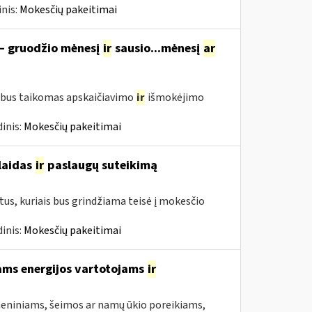
nis:
Mokesčių pakeitimai
 – gruodžio mėnesį
ir
sausio...mėnesį
ar
 bus taikomas apskaičiavimo
ir
išmokėjimo
inis:
Mokesčių pakeitimai
šlaidas
ir
paslaugų suteikimą
us, kuriais bus grindžiama teisė į mokesčio
inis:
Mokesčių pakeitimai
ams energijos vartotojams
ir
asmeniniams, šeimos ar namų ūkio poreikiams,