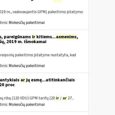
019 m., vadovaujantis GPMĮ pakeitimo įstatymo
inis:
Mokesčių pakeitimai
ms, pareigūnams
ir
kitiems...
asmenims
,
šų, 2019 m. išmokamai
raipsnių pakeitimo įstatyme nustatyta, kad
inis:
Mokesčių pakeitimai
santykiais
ar
jų esmę...atitinkančiais
20 proc
mų ribą (120 VDU) GPM tarifų (20
ir
/
ar
27...
inis:
Mokesčių pakeitimai