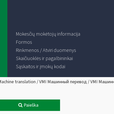
Mokesčių mokėtojų informacija
Formos
Rinkmenos / Atviri duomenys
Skaičiuoklės ir pagalbininkai
Sąskaitos ir įmokų kodai
Machine translation / VMI Машинный перевод / VMI Машин
Paieška