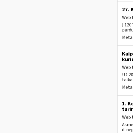
27. 
Web t
Į 120
pardu
Metai
Kaip
kuri
Web t
Už 20
taika
Metai
1. K
turi
Web t
Asmen
d. ne