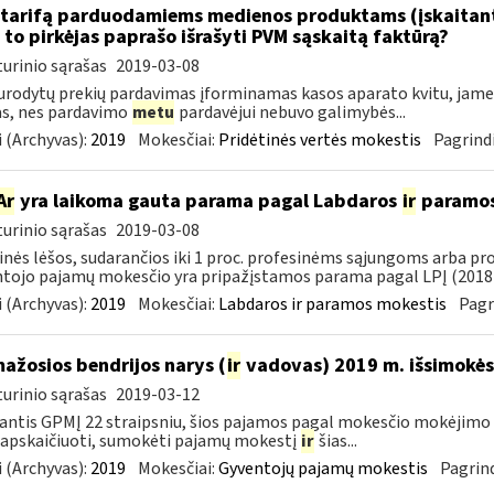
tarifą parduodamiems medienos produktams (įskaitant 
to pirkėjas paprašo išrašyti PVM sąskaitą faktūrą?
urinio sąrašas
2019-03-08
urodytų prekių pardavimas įforminamas kasos aparato kvitu, jame g
as, nes pardavimo
metu
pardavėjui nebuvo galimybės...
 (Archyvas):
2019
Mokesčiai:
Pridėtinės vertės mokestis
Pagrindi
Ar
yra laikoma gauta parama pagal Labdaros
ir
paramos 
urinio sąrašas
2019-03-08
inės lėšos, sudarančios iki 1 proc. profesinėms sąjungoms arba pr
tojo pajamų mokesčio yra pripažįstamos parama pagal LPĮ (2018-
 (Archyvas):
2019
Mokesčiai:
Labdaros ir paramos mokestis
Pagr
mažosios bendrijos narys (
ir
vadovas) 2019 m. išsimokės 
urinio sąrašas
2019-03-12
ntis GPMĮ 22 straipsniu, šios pajamos pagal mokesčio mokėjimo 
 apskaičiuoti, sumokėti pajamų mokestį
ir
šias...
 (Archyvas):
2019
Mokesčiai:
Gyventojų pajamų mokestis
Pagrind