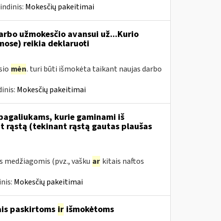
indinis:
Mokesčių pakeitimai
rbo užmokesčio avansui už...Kurio
se) reikia deklaruoti
usio
mėn
. turi būti išmokėta taikant naujas darbo
inis:
Mokesčių pakeitimai
 pagaliukams, kurie gaminami iš
 rąstą (tekinant rąstą gautas plaušas
s medžiagomis (pvz., vašku
ar
kitais naftos
nis:
Mokesčių pakeitimai
ais paskirtoms
ir
išmokėtoms