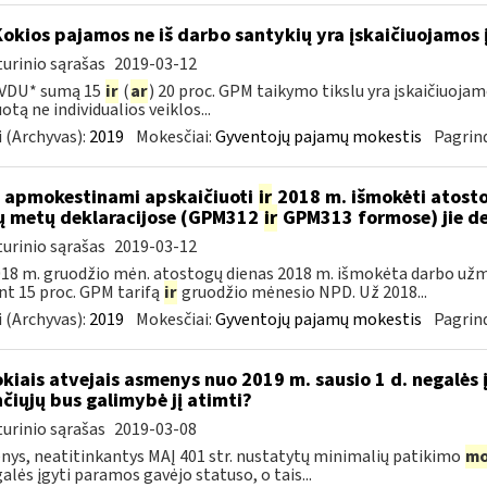
Kokios pajamos ne iš darbo santykių yra įskaičiuojamos 
urinio sąrašas
2019-03-12
 VDU* sumą 15
ir
(
ar
) 20 proc. GPM taikymo tikslu yra įskaičiuoj
otą ne individualios veiklos...
 (Archyvas):
2019
Mokesčiai:
Gyventojų pajamų mokestis
Pagrind
 apmokestinami apskaičiuoti
ir
2018 m. išmokėti atosto
ų metų deklaracijose (GPM312
ir
GPM313 formose) jie d
urinio sąrašas
2019-03-12
18 m. gruodžio mėn. atostogų dienas 2018 m. išmokėta darbo už
nt 15 proc. GPM tarifą
ir
gruodžio mėnesio NPD. Už 2018...
 (Archyvas):
2019
Mokesčiai:
Gyventojų pajamų mokestis
Pagrind
okiais atvejais asmenys nuo 2019 m. sausio 1 d. negalės 
nčiųjų bus galimybė jį atimti?
urinio sąrašas
2019-03-08
ys, neatitinkantys MAĮ 401 str. nustatytų minimalių patikimo
mo
galės įgyti paramos gavėjo statuso, o tais...