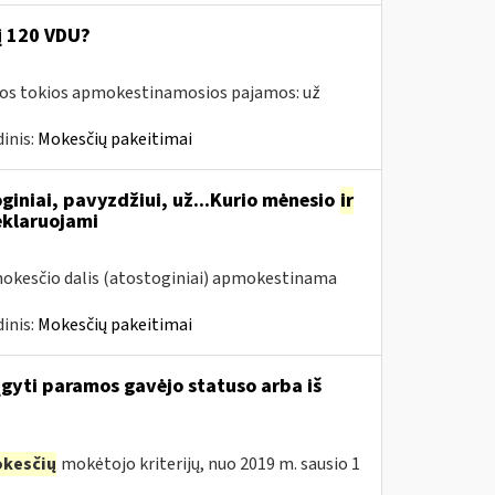
į 120 VDU?
amos tokios apmokestinamosios pajamos: už
inis:
Mokesčių pakeitimai
giniai, pavyzdžiui, už...Kurio mėnesio
ir
eklaruojami
mokesčio dalis (atostoginiai) apmokestinama
inis:
Mokesčių pakeitimai
įgyti paramos gavėjo statuso arba iš
kesčių
mokėtojo kriterijų, nuo 2019 m. sausio 1