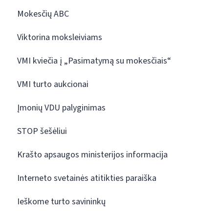
Mokesčių ABC
Viktorina moksleiviams
VMI kviečia į „Pasimatymą su mokesčiais“
VMI turto aukcionai
Įmonių VDU palyginimas
STOP šešėliui
Krašto apsaugos ministerijos informacija
Interneto svetainės atitikties paraiška
Ieškome turto savininkų