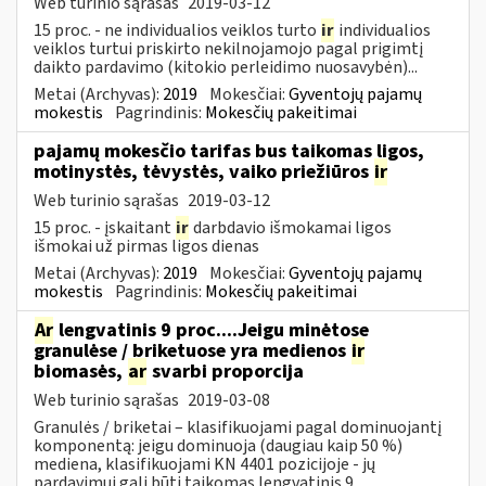
Web turinio sąrašas
2019-03-12
15 proc. - ne individualios veiklos turto
ir
individualios
veiklos turtui priskirto nekilnojamojo pagal prigimtį
daikto pardavimo (kitokio perleidimo nuosavybėn)...
Metai (Archyvas):
2019
Mokesčiai:
Gyventojų pajamų
mokestis
Pagrindinis:
Mokesčių pakeitimai
pajamų mokesčio tarifas bus taikomas ligos,
motinystės, tėvystės, vaiko priežiūros
ir
Web turinio sąrašas
2019-03-12
15 proc. - įskaitant
ir
darbdavio išmokamai ligos
išmokai už pirmas ligos dienas
Metai (Archyvas):
2019
Mokesčiai:
Gyventojų pajamų
mokestis
Pagrindinis:
Mokesčių pakeitimai
Ar
lengvatinis 9 proc....Jeigu minėtose
granulėse / briketuose yra medienos
ir
biomasės,
ar
svarbi proporcija
Web turinio sąrašas
2019-03-08
Granulės / briketai – klasifikuojami pagal dominuojantį
komponentą: jeigu dominuoja (daugiau kaip 50 %)
mediena, klasifikuojami KN 4401 pozicijoje - jų
pardavimui gali būti taikomas lengvatinis 9...