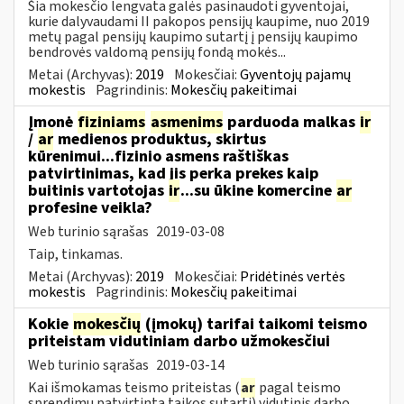
Šia mokesčio lengvata galės pasinaudoti gyventojai,
kurie dalyvaudami II pakopos pensijų kaupime, nuo 2019
metų pagal pensijų kaupimo sutartį į pensijų kaupimo
bendrovės valdomą pensijų fondą mokės...
Metai (Archyvas):
2019
Mokesčiai:
Gyventojų pajamų
mokestis
Pagrindinis:
Mokesčių pakeitimai
Įmonė
fiziniams
asmenims
parduoda malkas
ir
/
ar
medienos produktus, skirtus
kūrenimui...fizinio asmens raštiškas
patvirtinimas, kad jis perka prekes kaip
buitinis vartotojas
ir
...su ūkine komercine
ar
profesine veikla?
Web turinio sąrašas
2019-03-08
Taip, tinkamas.
Metai (Archyvas):
2019
Mokesčiai:
Pridėtinės vertės
mokestis
Pagrindinis:
Mokesčių pakeitimai
Kokie
mokesčių
(įmokų) tarifai taikomi teismo
priteistam vidutiniam darbo užmokesčiui
Web turinio sąrašas
2019-03-14
Kai išmokamas teismo priteistas (
ar
pagal teismo
sprendimu patvirtintą taikos sutartį) vidutinis darbo