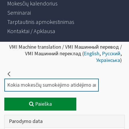
Mokesčių kalendorius
Seminarai
Tarptautinis apmokestinimas
Kontaktai / Apklausa
VMI Machine translation / VMI Машинный перевод /
VMI Машинний переклад (
English
,
Русский
,
Українська
)
Paieška
Parodymo data