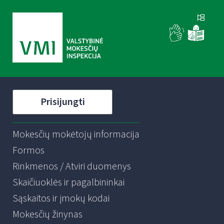
Prisijungti
Mokesčių mokėtojų informacija
Formos
Rinkmenos / Atviri duomenys
Skaičiuoklės ir pagalbininkai
Sąskaitos ir įmokų kodai
Mokesčių žinynas