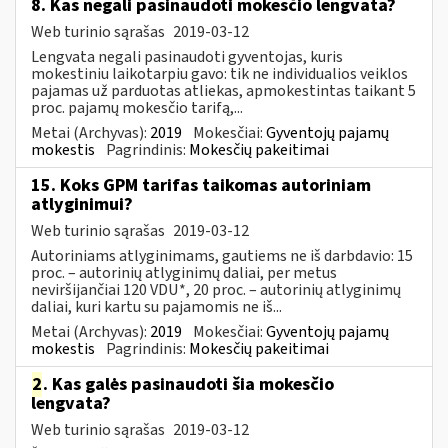
8. Kas negali pasinaudoti mokesčio lengvata?
Web turinio sąrašas
2019-03-12
Lengvata negali pasinaudoti gyventojas, kuris
mokestiniu laikotarpiu gavo: tik ne individualios veiklos
pajamas už parduotas atliekas, apmokestintas taikant 5
proc. pajamų mokesčio tarifą,...
Metai (Archyvas):
2019
Mokesčiai:
Gyventojų pajamų
mokestis
Pagrindinis:
Mokesčių pakeitimai
15. Koks GPM tarifas taikomas autoriniam
atlyginimui?
Web turinio sąrašas
2019-03-12
Autoriniams atlyginimams, gautiems ne iš darbdavio: 15
proc. – autorinių atlyginimų daliai, per metus
neviršijančiai 120 VDU*, 20 proc. – autorinių atlyginimų
daliai, kuri kartu su pajamomis ne iš...
Metai (Archyvas):
2019
Mokesčiai:
Gyventojų pajamų
mokestis
Pagrindinis:
Mokesčių pakeitimai
2
. Kas galės pasinaudoti šia mokesčio
lengvata?
Web turinio sąrašas
2019-03-12