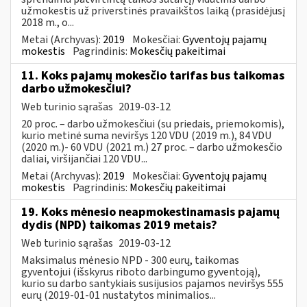
užmokestis už priverstinės pravaikštos laiką (prasidėjusį
2018 m., o...
Metai (Archyvas):
2019
Mokesčiai:
Gyventojų pajamų
mokestis
Pagrindinis:
Mokesčių pakeitimai
11. Koks pajamų mokesčio tarifas bus taikomas
darbo užmokesčiui?
Web turinio sąrašas
2019-03-12
20 proc. – darbo užmokesčiui (su priedais, priemokomis),
kurio metinė suma neviršys 120 VDU (2019 m.), 84 VDU
(2020 m.)- 60 VDU (2021 m.) 27 proc. – darbo užmokesčio
daliai, viršijančiai 120 VDU...
Metai (Archyvas):
2019
Mokesčiai:
Gyventojų pajamų
mokestis
Pagrindinis:
Mokesčių pakeitimai
19. Koks mėnesio neapmokestinamasis pajamų
dydis (NPD) taikomas 2019 metais?
Web turinio sąrašas
2019-03-12
Maksimalus mėnesio NPD - 300 eurų, taikomas
gyventojui (išskyrus riboto darbingumo gyventoją),
kurio su darbo santykiais susijusios pajamos neviršys 555
eurų (2019-01-01 nustatytos minimalios...