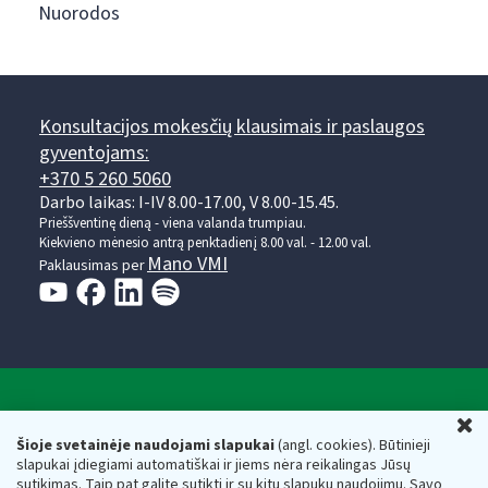
Nuorodos
Konsultacijos mokesčių klausimais ir paslaugos
gyventojams:
+370 5 260 5060
Darbo laikas: I-IV 8.00-17.00, V 8.00-15.45.
Prieššventinę dieną - viena valanda trumpiau.
Kiekvieno mėnesio antrą penktadienį 8.00 val. - 12.00 val.
Mano VMI
Paklausimas per
Valstybinė mokesčių inspekcija prie Lietuvos
U
Respublikos finansų ministerijos
Šioje svetainėje naudojami slapukai
(angl. cookies). Būtinieji
slapukai įdiegiami automatiškai ir jiems nėra reikalingas Jūsų
Biudžetinė įstaiga. Juridinio asmens kodas — 188659752,
sutikimas. Taip pat galite sutikti ir su kitų slapukų naudojimu. Savo