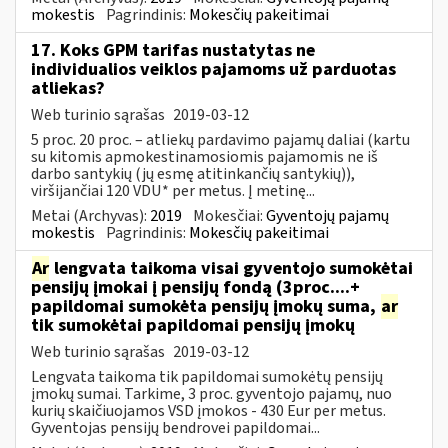
mokestis
Pagrindinis:
Mokesčių pakeitimai
17. Koks GPM tarifas nustatytas ne
individualios veiklos pajamoms už parduotas
atliekas?
Web turinio sąrašas
2019-03-12
5 proc. 20 proc. – atliekų pardavimo pajamų daliai (kartu
su kitomis apmokestinamosiomis pajamomis ne iš
darbo santykių (jų esmę atitinkančių santykių)),
viršijančiai 120 VDU* per metus. Į metinę...
Metai (Archyvas):
2019
Mokesčiai:
Gyventojų pajamų
mokestis
Pagrindinis:
Mokesčių pakeitimai
Ar
lengvata taikoma visai gyventojo sumokėtai
pensijų įmokai į pensijų fondą (3proc....+
papildomai sumokėta pensijų įmokų suma,
ar
tik sumokėtai papildomai pensijų įmokų
Web turinio sąrašas
2019-03-12
Lengvata taikoma tik papildomai sumokėtų pensijų
įmokų sumai. Tarkime, 3 proc. gyventojo pajamų, nuo
kurių skaičiuojamos VSD įmokos - 430 Eur per metus.
Gyventojas pensijų bendrovei papildomai...