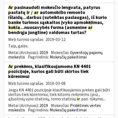
Ar
pasinaudoti mokesčio lengvata, patyrus
pastatų
ir
/
ar
automobilio remonto
išlaidų...darbus (suteiktas paslaugas), iš kurio
banke turimos sąskaitos įvyko apmokėjimas,
kokia
...nuosavybės forma (asmenine
ar
bendrąja jungtine) valdomas turtas?
Web turinio sąrašas
2019-03-12
Taip, galės.
Metai (Archyvas):
2019
Mokesčiai:
Gyventojų pajamų
mokestis
Pagrindinis:
Mokesčių pakeitimai
Ar
prekėms, klasifikuojamoms KN 4401
pozicijoje, kurios gali būti skirtos tiek
kūrenimui
Web turinio sąrašas
2019-03-08
Jeigu KN 4401 pozicijoje klasifikuojamos prekės gali būti
skirtos tiek kūrenimui, tiek kitoms reikmėms (pvz.,
ąžuolinių vyno statinių, romo statinių
ir
pan. rūkymo...
Metai (Archyvas):
2019
Mokesčiai:
Pridėtinės vertės
mokestis
Pagrindinis:
Mokesčių pakeitimai