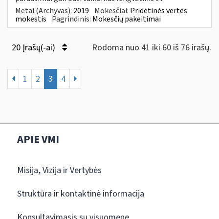
Metai (Archyvas):
2019
Mokesčiai:
Pridėtinės vertės
mokestis
Pagrindinis:
Mokesčių pakeitimai
20 Įrašų(-ai)
Rodoma nuo 41 iki 60 iš 76 irašų.
1
2
3
4
APIE VMI
Misija, Vizija ir Vertybės
Struktūra ir kontaktinė informacija
Konsultavimasis su visuomene