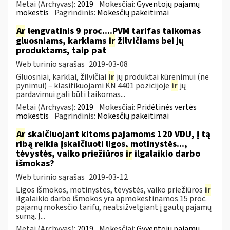
Metai (Archyvas):
2019
Mokesčiai:
Gyventojų pajamų
mokestis
Pagrindinis:
Mokesčių pakeitimai
Ar
lengvatinis 9 proc....PVM tarifas taikomas
gluosniams, karklams
ir
žilvičiams bei jų
produktams, taip pat
Web turinio sąrašas
2019-03-08
Gluosniai, karklai, žilvičiai
ir
jų produktai kūrenimui (ne
pynimui) – klasifikuojami KN 4401 pozicijoje
ir
jų
pardavimui gali būti taikomas...
Metai (Archyvas):
2019
Mokesčiai:
Pridėtinės vertės
mokestis
Pagrindinis:
Mokesčių pakeitimai
Ar
skaičiuojant kitoms pajamoms 120 VDU, į tą
ribą reikia įskaičiuoti ligos, motinystės...,
tėvystės, vaiko priežiūros
ir
ilgalaikio darbo
išmokas?
Web turinio sąrašas
2019-03-12
Ligos išmokos, motinystės, tėvystės, vaiko priežiūros
ir
ilgalaikio darbo išmokos yra apmokestinamos 15 proc.
pajamų mokesčio tarifu, neatsižvelgiant į gautų pajamų
sumą. Į...
Metai (Archyvas):
2019
Mokesčiai:
Gyventojų pajamų