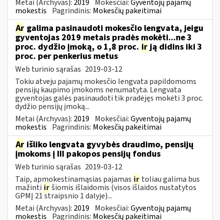
Metai (Archyvas):
2019
Mokesčiai:
Gyventojų pajamų
mokestis
Pagrindinis:
Mokesčių pakeitimai
Ar
galima pasinaudoti mokesčio lengvata, jeigu
gyventojas 2019 metais pradės mokėti...ne 3
proc. dydžio įmoką, o 1,8 proc.
ir
ją didins iki 3
proc. per penkerius metus
Web turinio sąrašas
2019-03-12
Tokiu atveju pajamų mokesčio lengvata papildomoms
pensijų kaupimo įmokoms nenumatyta. Lengvata
gyventojas galės pasinaudoti tik pradėjęs mokėti 3 proc.
dydžio pensijų įmoką...
Metai (Archyvas):
2019
Mokesčiai:
Gyventojų pajamų
mokestis
Pagrindinis:
Mokesčių pakeitimai
Ar
išliko lengvata gyvybės draudimo, pensijų
įmokoms į III pakopos pensijų fondus
Web turinio sąrašas
2019-03-12
Taip, apmokestinamąsias pajamas
ir
toliau galima bus
mažinti
ir
šiomis išlaidomis (visos išlaidos nustatytos
GPMĮ 21 straipsnio 1 dalyje)...
Metai (Archyvas):
2019
Mokesčiai:
Gyventojų pajamų
mokestis
Pagrindinis:
Mokesčių pakeitimai