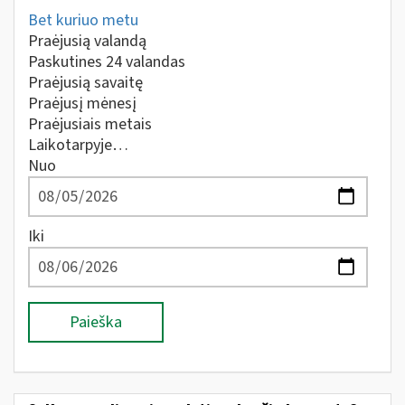
Bet kuriuo metu
Praėjusią valandą
Paskutines 24 valandas
Praėjusią savaitę
Praėjusį mėnesį
Praėjusiais metais
Laikotarpyje…
Nuo
Iki
Paieška