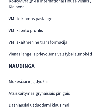
Консультации в International House Vilnius /
Klaipėda
VMI teikiamos paslaugos
VMI kliento profilis
VMI skaitmeninė transformacija
Vienas langelis prievolėms valstybei sumokėti
NAUDINGA
Mokesčiai ir jų dydžiai
Atsiskaitymas grynaisiais pinigais
Dažniausiai užduodami klausimai