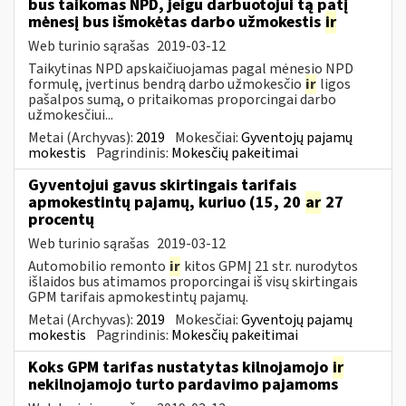
bus taikomas NPD, jeigu darbuotojui tą patį
mėnesį bus išmokėtas darbo užmokestis
ir
Web turinio sąrašas
2019-03-12
Taikytinas NPD apskaičiuojamas pagal mėnesio NPD
formulę, įvertinus bendrą darbo užmokesčio
ir
ligos
pašalpos sumą, o pritaikomas proporcingai darbo
užmokesčiui...
Metai (Archyvas):
2019
Mokesčiai:
Gyventojų pajamų
mokestis
Pagrindinis:
Mokesčių pakeitimai
Gyventojui gavus skirtingais tarifais
apmokestintų pajamų, kuriuo (15, 20
ar
27
procentų
Web turinio sąrašas
2019-03-12
Automobilio remonto
ir
kitos GPMĮ 21 str. nurodytos
išlaidos bus atimamos proporcingai iš visų skirtingais
GPM tarifais apmokestintų pajamų.
Metai (Archyvas):
2019
Mokesčiai:
Gyventojų pajamų
mokestis
Pagrindinis:
Mokesčių pakeitimai
Koks GPM tarifas nustatytas kilnojamojo
ir
nekilnojamojo turto pardavimo pajamoms