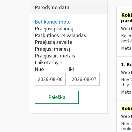
Parodymo data
Kok
par
Bet kuriuo metu
Praėjusią valandą
Web t
Paskutines 24 valandas
Kai 
neišd
Praėjusią savaitę
Metai
Praėjusį mėnesį
Praėjusiais metais
Laikotarpyje…
1. K
Nuo
Iki
Web t
Nuo 2
(t. y.
Metai
Paieška
Kok
Web t
Nuola
mokes