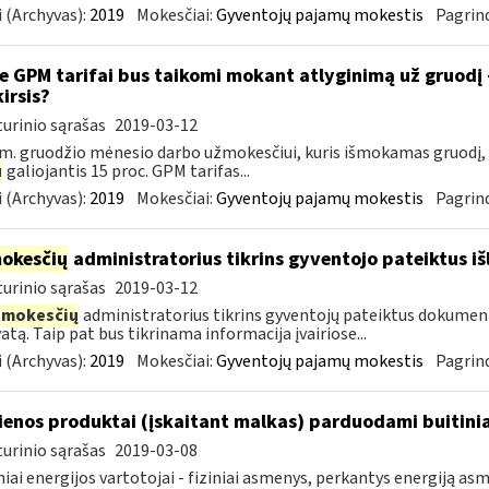
 (Archyvas):
2019
Mokesčiai:
Gyventojų pajamų mokestis
Pagrind
e GPM tarifai bus taikomi mokant atlyginimą už gruodį
kirsis?
urinio sąrašas
2019-03-12
m. gruodžio mėnesio darbo užmokesčiui, kuris išmokamas gruodį,
u
galiojantis 15 proc. GPM tarifas...
 (Archyvas):
2019
Mokesčiai:
Gyventojų pajamų mokestis
Pagrind
okesčių
administratorius tikrins gyventojo pateiktus i
urinio sąrašas
2019-03-12
mokesčių
administratorius tikrins gyventojų pateiktus dokument
atą. Taip pat bus tikrinama informacija įvairiose...
 (Archyvas):
2019
Mokesčiai:
Gyventojų pajamų mokestis
Pagrind
enos produktai (įskaitant malkas) parduodami buitini
urinio sąrašas
2019-03-08
niai energijos vartotojai - fiziniai asmenys, perkantys energiją 