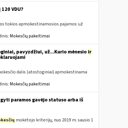
į 120 VDU?
amos tokios apmokestinamosios pajamos: už
inis:
Mokesčių pakeitimai
giniai, pavyzdžiui, už...Kurio mėnesio
ir
eklaruojami
mokesčio dalis (atostoginiai) apmokestinama
inis:
Mokesčių pakeitimai
įgyti paramos gavėjo statuso arba iš
kesčių
mokėtojo kriterijų, nuo 2019 m. sausio 1