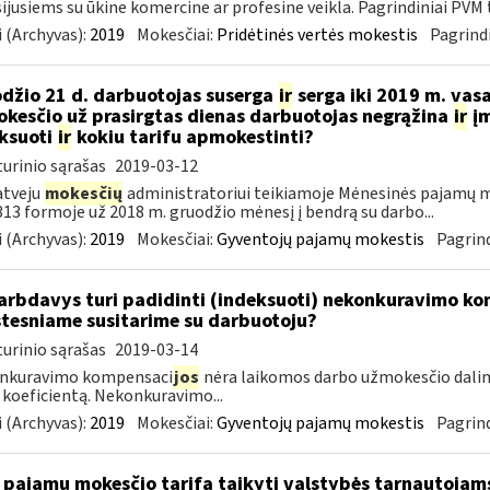
ijusiems su ūkine komercine ar profesine veikla. Pagrindiniai PVM ta
 (Archyvas):
2019
Mokesčiai:
Pridėtinės vertės mokestis
Pagrindi
džio 21 d. darbuotojas suserga
ir
serga iki 2019 m. vas
kesčio už prasirgtas dienas darbuotojas negrąžina
ir
įm
ksuoti
ir
kokiu tarifu apmokestinti?
urinio sąrašas
2019-03-12
atveju
mokesčių
administratoriui teikiamoje Mėnesinės pajamų m
3 formoje už 2018 m. gruodžio mėnesį į bendrą su darbo...
 (Archyvas):
2019
Mokesčiai:
Gyventojų pajamų mokestis
Pagrind
rbdavys turi padidinti (indeksuoti) nekonkuravimo k
tesniame susitarime su darbuotoju?
urinio sąrašas
2019-03-14
nkuravimo kompensaci
jos
nėra laikomos darbo užmokesčio dalim
 koeficientą. Nekonkuravimo...
 (Archyvas):
2019
Mokesčiai:
Gyventojų pajamų mokestis
Pagrind
 pajamų mokesčio tarifą taikyti valstybės tarnautoja