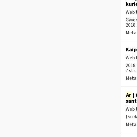
kuri
Web t
Gyven
2018 m
Metai
Kaip
Web t
2018 
7 str
Metai
Ar
į 
sant
Web t
Į su 
Metai