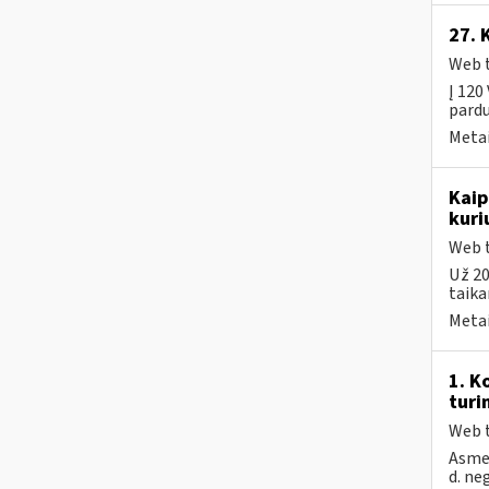
27. 
Web t
Į 120
pardu
Metai
Kaip
kuri
Web t
Už 20
taika
Metai
1. K
turi
Web t
Asmen
d. ne