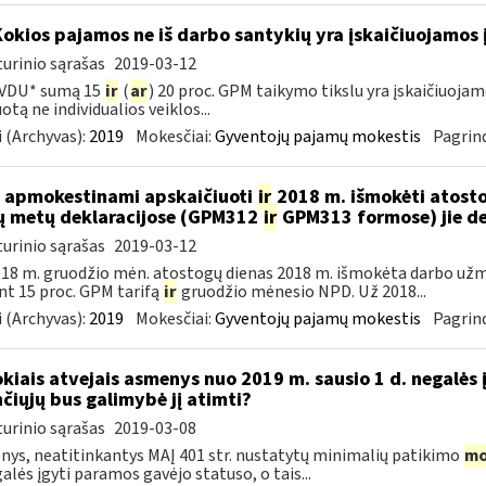
Kokios pajamos ne iš darbo santykių yra įskaičiuojamos 
urinio sąrašas
2019-03-12
 VDU* sumą 15
ir
(
ar
) 20 proc. GPM taikymo tikslu yra įskaičiuoj
otą ne individualios veiklos...
 (Archyvas):
2019
Mokesčiai:
Gyventojų pajamų mokestis
Pagrind
 apmokestinami apskaičiuoti
ir
2018 m. išmokėti atosto
ų metų deklaracijose (GPM312
ir
GPM313 formose) jie d
urinio sąrašas
2019-03-12
18 m. gruodžio mėn. atostogų dienas 2018 m. išmokėta darbo už
nt 15 proc. GPM tarifą
ir
gruodžio mėnesio NPD. Už 2018...
 (Archyvas):
2019
Mokesčiai:
Gyventojų pajamų mokestis
Pagrind
okiais atvejais asmenys nuo 2019 m. sausio 1 d. negalės 
nčiųjų bus galimybė jį atimti?
urinio sąrašas
2019-03-08
ys, neatitinkantys MAĮ 401 str. nustatytų minimalių patikimo
mo
galės įgyti paramos gavėjo statuso, o tais...