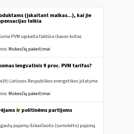
duktams (įskaitant malkas...), kai jie
mpensacijas teikia
šoma PVM sąskaita faktūra (kasos kvitas
nis:
Mokesčių pakeitimai
komas lengvatinis 9 proc. PVM tarifas?
rėžti Lietuvos Respublikos energetikos įstatyme
nis:
Mokesčių pakeitimai
avėjams
ir
politinėms partijoms
m. gautų pajamų išskaičiuoto (sumokėto) pajamų