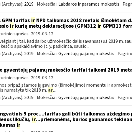
 (Archyvas):
2019
Mokesčiai:
Labdaros ir paramos mokestis
Pagr
 GPM tarifas
ir
NPD taikomas 2018 metais išmokėtam da
esio
ir
kurių metų deklaracijose (GPM312
ir
GPM313 formo
urinio sąrašas
2019-03-12
velgiant į tai, kad darbo užmokesčio dalis (avansas) už 2019 m. sa
esčio apskaičiavimo (t. y. padidinta, sausio...
 (Archyvas):
2019
Mokesčiai:
Gyventojų pajamų mokestis
Pagrind
e gyventojų pajamų mokesčio tarifai taikomi 2019 met
urinio sąrašas
2019-03-12
mos pripažįstamos jų gavimo (išmokėjimo) momentu ir apmokes
is numatyta tik 2018 m.
ar
...
 (Archyvas):
2019
Mokesčiai:
Gyventojų pajamų mokestis
Pagrind
ngvatinis 9 proc....tarifas gali būti taikomas uždegimo
enos likučių,
ir
...priemonėms, kurios gaunamos tekinant
ukamas
ir