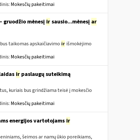
inis:
Mokesčių pakeitimai
 – gruodžio mėnesį
ir
sausio...mėnesį
ar
 bus taikomas apskaičiavimo
ir
išmokėjimo
inis:
Mokesčių pakeitimai
šlaidas
ir
paslaugų suteikimą
us, kuriais bus grindžiama teisė į mokesčio
inis:
Mokesčių pakeitimai
ams energijos vartotojams
ir
asmeniniams, šeimos ar namų ūkio poreikiams,