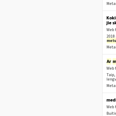
Metai
Koki
jie s
Web t
2018 
met
Metai
Ar
m
Web t
Taip,
lengv
Metai
medi
Web t
Buiti