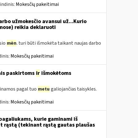
indinis:
Mokesčių pakeitimai
rbo užmokesčio avansui už...Kurio
se) reikia deklaruoti
usio
mėn
. turi būti išmokėta taikant naujas darbo
inis:
Mokesčių pakeitimai
ais paskirtoms
ir
išmokėtoms
tinamos pagal tuo
metu
galiojančias taisykles.
inis:
Mokesčių pakeitimai
 pagaliukams, kurie gaminami iš
 rąstą (tekinant rąstą gautas plaušas