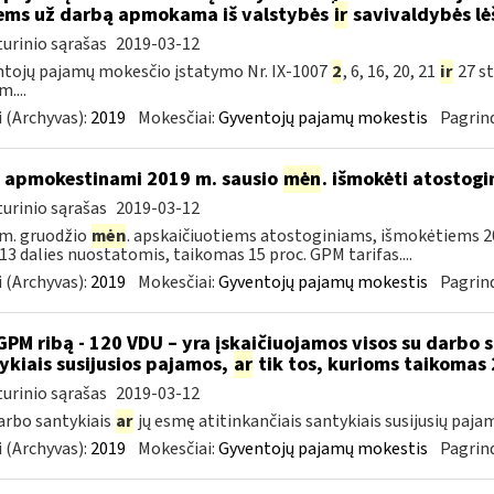
ems už darbą apmokama iš valstybės
ir
savivaldybės lė
urinio sąrašas
2019-03-12
tojų pajamų mokesčio įstatymo Nr. IX-1007
2
, 6, 16, 20, 21
ir
27 st
....
 (Archyvas):
2019
Mokesčiai:
Gyventojų pajamų mokestis
Pagrind
 apmokestinami 2019 m. sausio
mėn
. išmokėti atostogi
urinio sąrašas
2019-03-12
m. gruodžio
mėn
. apskaičiuotiems atostoginiams, išmokėtiems 2
. 13 dalies nuostatomis, taikomas 15 proc. GPM tarifas....
 (Archyvas):
2019
Mokesčiai:
Gyventojų pajamų mokestis
Pagrind
GPM ribą - 120 VDU – yra įskaičiuojamos visos su darbo 
ykiais susijusios pajamos,
ar
tik tos, kurioms taikomas 
urinio sąrašas
2019-03-12
darbo santykiais
ar
jų esmę atitinkančiais santykiais susijusių paja
 (Archyvas):
2019
Mokesčiai:
Gyventojų pajamų mokestis
Pagrind