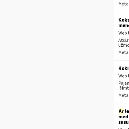
Metai
Koks
mėn
Web t
Atsiž
užmok
Metai
Koki
Web t
Paja
Išimt
Metai
Ar
le
medi
sus