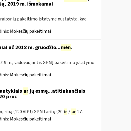
šų, 2019 m. išmokamai
raipsnių pakeitimo įstatyme nustatyta, kad
inis:
Mokesčių pakeitimai
niai už 2018 m. gruodžio...
mėn
.
019 m., vadovaujantis GPMĮ pakeitimo įstatymo
inis:
Mokesčių pakeitimai
santykiais
ar
jų esmę...atitinkančiais
20 proc
mų ribą (120 VDU) GPM tarifų (20
ir
/
ar
27...
inis:
Mokesčių pakeitimai