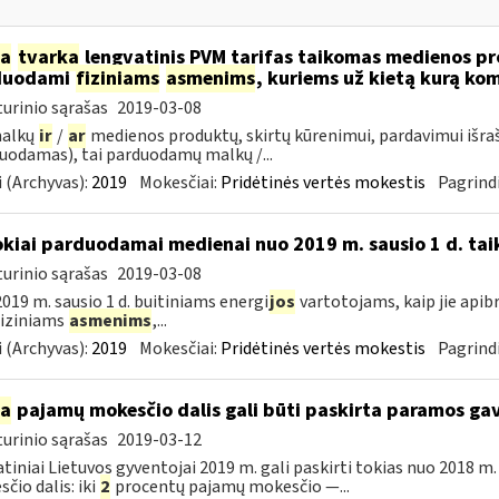
ia
tvarka
lengvatinis PVM tarifas taikomas medienos pro
duodami
fiziniams
asmenims
, kuriems už kietą kurą ko
urinio sąrašas
2019-03-08
malkų
ir
/
ar
medienos produktų, skirtų kūrenimui, pardavimui išra
uodamas), tai parduodamų malkų /...
 (Archyvas):
2019
Mokesčiai:
Pridėtinės vertės mokestis
Pagrindi
okiai parduodamai medienai nuo 2019 m. sausio 1 d. tai
urinio sąrašas
2019-03-08
019 m. sausio 1 d. buitiniams energi
jos
vartotojams, kaip jie apib
 fiziniams
asmenims
,...
 (Archyvas):
2019
Mokesčiai:
Pridėtinės vertės mokestis
Pagrindi
ia
pajamų mokesčio dalis gali būti paskirta paramos g
urinio sąrašas
2019-03-12
tiniai Lietuvos gyventojai 2019 m. gali paskirti tokias nuo 2018 
čio dalis: iki
2
procentų pajamų mokesčio —...