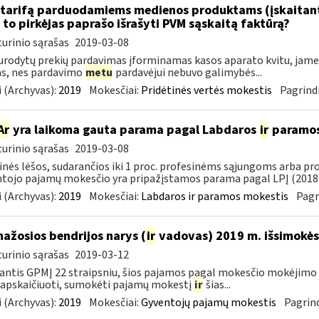
tarifą parduodamiems medienos produktams (įskaitant 
to pirkėjas paprašo išrašyti PVM sąskaitą faktūrą?
urinio sąrašas
2019-03-08
urodytų prekių pardavimas įforminamas kasos aparato kvitu, jame g
as, nes pardavimo
metu
pardavėjui nebuvo galimybės...
 (Archyvas):
2019
Mokesčiai:
Pridėtinės vertės mokestis
Pagrindi
Ar
yra laikoma gauta parama pagal Labdaros
ir
paramos 
urinio sąrašas
2019-03-08
inės lėšos, sudarančios iki 1 proc. profesinėms sąjungoms arba pr
tojo pajamų mokesčio yra pripažįstamos parama pagal LPĮ (2018-
 (Archyvas):
2019
Mokesčiai:
Labdaros ir paramos mokestis
Pagr
mažosios bendrijos narys (
ir
vadovas) 2019 m. išsimokės 
urinio sąrašas
2019-03-12
ntis GPMĮ 22 straipsniu, šios pajamos pagal mokesčio mokėjimo 
 apskaičiuoti, sumokėti pajamų mokestį
ir
šias...
 (Archyvas):
2019
Mokesčiai:
Gyventojų pajamų mokestis
Pagrind