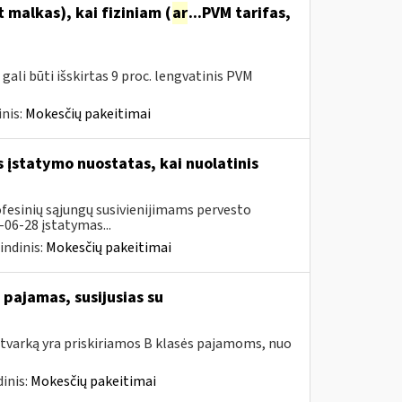
malkas), kai fiziniam (
ar
...PVM tarifas,
ali būti išskirtas 9 proc. lengvatinis PVM
nis:
Mokesčių pakeitimai
įstatymo nuostatas, kai nuolatinis
ofesinių sąjungų susivienijimams pervesto
06-28 įstatymas...
indinis:
Mokesčių pakeitimai
pajamas, susijusias su
tvarką yra priskiriamos B klasės pajamoms, nuo
inis:
Mokesčių pakeitimai