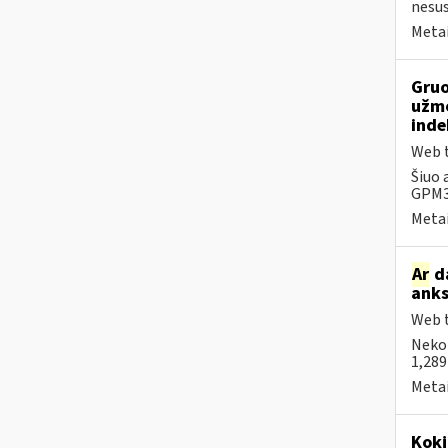
nesus
Metai
Gruo
užmo
inde
Web t
Šiuo 
GPM31
Metai
Ar
da
anks
Web t
Neko
1,289
Metai
Kokį