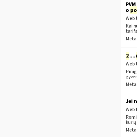
PVM 
o
po
Web t
Kai n
tarif
Metai
2
....
Web t
Pinig
gyven
Metai
Jei 
Web t
Remia
kurių
Metai