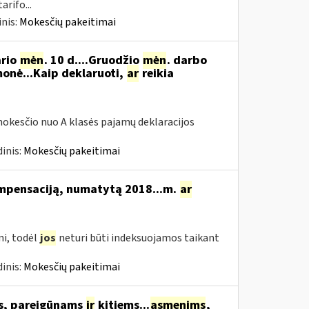
rifo...
nis:
Mokesčių pakeitimai
ario
mėn
. 10 d....Gruodžio
mėn
. darbo
onė...Kaip deklaruoti,
ar
reikia
okesčio nuo A klasės pajamų deklaracijos
inis:
Mokesčių pakeitimai
ompensaciją, numatytą 2018...m.
ar
i, todėl
jos
neturi būti indeksuojamos taikant
inis:
Mokesčių pakeitimai
ms, pareigūnams
ir
kitiems...
asmenims
,