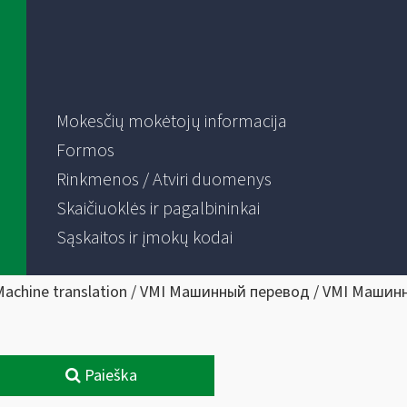
Mokesčių mokėtojų informacija
Formos
Rinkmenos / Atviri duomenys
Skaičiuoklės ir pagalbininkai
Sąskaitos ir įmokų kodai
Machine translation / VMI Машинный перевод / VMI Машин
Paieška