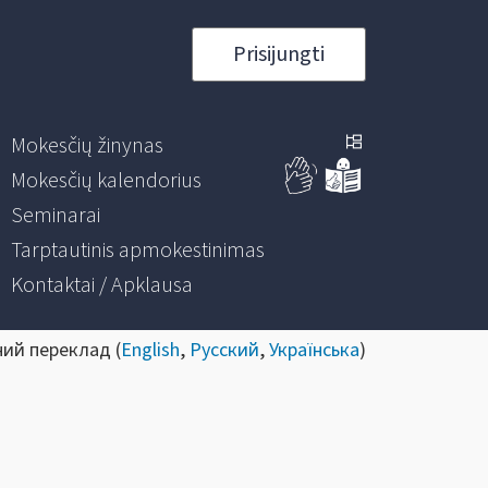
Prisijungti
Mokesčių žinynas
Mokesčių kalendorius
Seminarai
Tarptautinis apmokestinimas
Kontaktai / Apklausa
ний переклад (
English
,
Русский
,
Українська
)