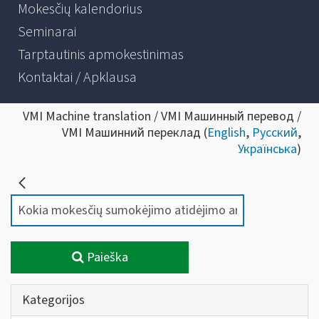
Mokesčių kalendorius
Seminarai
Tarptautinis apmokestinimas
Kontaktai / Apklausa
VMI Machine translation / VMI Машинный перевод /
VMI Машинний переклад (
English
,
Русский
,
Українська
)
Paieška
Kategorijos