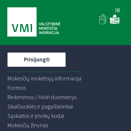
Prisijungti
Mokesčių mokėtojų informacija
Formos
Rinkmenos / Atviri duomenys
Skaičiuoklės ir pagalbininkai
Sąskaitos ir įmokų kodai
Mokesčių žinynas