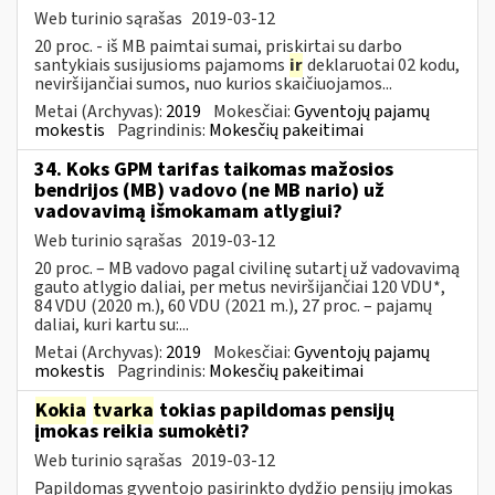
Web turinio sąrašas
2019-03-12
20 proc. - iš MB paimtai sumai, priskirtai su darbo
santykiais susijusioms pajamoms
ir
deklaruotai 02 kodu,
neviršijančiai sumos, nuo kurios skaičiuojamos...
Metai (Archyvas):
2019
Mokesčiai:
Gyventojų pajamų
mokestis
Pagrindinis:
Mokesčių pakeitimai
34. Koks GPM tarifas taikomas mažosios
bendrijos (MB) vadovo (ne MB nario) už
vadovavimą išmokamam atlygiui?
Web turinio sąrašas
2019-03-12
20 proc. – MB vadovo pagal civilinę sutartį už vadovavimą
gauto atlygio daliai, per metus neviršijančiai 120 VDU*,
84 VDU (2020 m.), 60 VDU (2021 m.), 27 proc. – pajamų
daliai, kuri kartu su:...
Metai (Archyvas):
2019
Mokesčiai:
Gyventojų pajamų
mokestis
Pagrindinis:
Mokesčių pakeitimai
Kokia
tvarka
tokias papildomas pensijų
įmokas reikia sumokėti?
Web turinio sąrašas
2019-03-12
Papildomas gyventojo pasirinkto dydžio pensijų įmokas