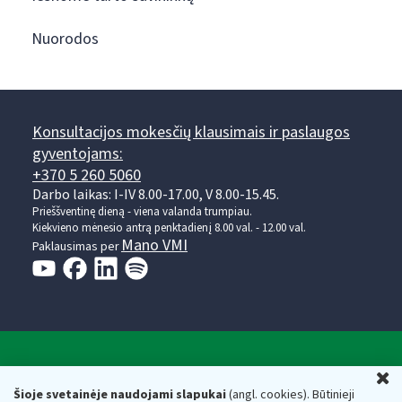
Nuorodos
Konsultacijos mokesčių klausimais ir paslaugos
gyventojams:
+370 5 260 5060
Darbo laikas: I-IV 8.00-17.00, V 8.00-15.45.
Prieššventinę dieną - viena valanda trumpiau.
Kiekvieno mėnesio antrą penktadienį 8.00 val. - 12.00 val.
Mano VMI
Paklausimas per
Valstybinė mokesčių inspekcija prie Lietuvos
U
Respublikos finansų ministerijos
Šioje svetainėje naudojami slapukai
(angl. cookies). Būtinieji