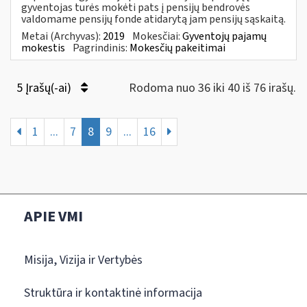
gyventojas turės mokėti pats į pensijų bendrovės
valdomame pensijų fonde atidarytą jam pensijų sąskaitą.
Metai (Archyvas):
2019
Mokesčiai:
Gyventojų pajamų
mokestis
Pagrindinis:
Mokesčių pakeitimai
5 Įrašų(-ai)
Rodoma nuo 36 iki 40 iš 76 irašų.
1
...
7
8
9
...
16
APIE VMI
Misija, Vizija ir Vertybės
Struktūra ir kontaktinė informacija