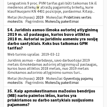
Lengvatinis 9 proc. PVM tarifas gali būti taikomas tik iš
medienos atliekų
ir
atraižų pagamintų briketų, kurie
klasifikuojami KN 4401 pozicijoje, pardavimui. Kitaip...
Metai (Archyvas):
2019
Mokesčiai:
Pridėtinės vertės
mokestis
Pagrindinis:
Mokesčių pakeitimai
54. Juridinis asmuo išmoka autorinį atlyginimą
2019 m. už paslaugas, kurios buvo atliktos
2018 m. Autoriai su juridiniu asmeniu yra susiję
darbo santykiais. Koks bus taikomas GPM
tarifas?
Web turinio sąrašas
2019-03-12
Juridinis asmuo – darbdavys, savo darbuotojui 2019
metais išmokėdamas autorinį atlyginimą už paslaugas,
kurios buvo atliktos 2018 metais, nuo 2019 metais
išmokamos autorinio atlyginimo sumos turi...
Metai (Archyvas):
2019
Mokesčiai:
Gyventojų pajamų
mokestis
Pagrindinis:
Mokesčių pakeitimai
35. Kaip apmokestinamos mažosios bendrijos
(MB) nario paimtos lėšos, kurios yra
priskiriamos su darbo santykiais susijusioms
pajamoms?