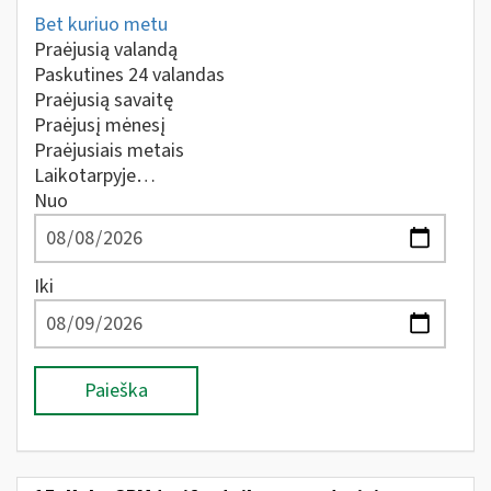
Bet kuriuo metu
Praėjusią valandą
Paskutines 24 valandas
Praėjusią savaitę
Praėjusį mėnesį
Praėjusiais metais
Laikotarpyje…
Nuo
Iki
Paieška