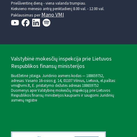
Prieššventinę dieną - viena valanda trumpiau.
Kiekvieno mėnesio antrą penktadienį 8.00 val. - 12.00 val.
Mano VMI
Paklausimas per
Valstybinė mokesčių inspekcija prie Lietuvos
Respublikos finansų ministerijos
Biudžetinė įstaiga. Juridinio asmens kodas — 188659752,
adresas: Vasario 16-osios g. 14, 01107 Vilnius, Lietuva, el.paštas:
vmi@vmi.lt
, E. pristatymo dėžutės adresas 188659752
Duomenys apie Valstybinę mokesčių inspekciją prie Lietuvos
Respublikos finansų ministerijos kaupiami ir saugomi Juridinių
asmenų registre