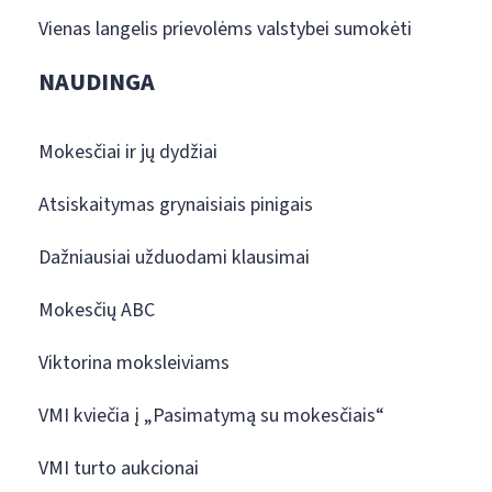
Vienas langelis prievolėms valstybei sumokėti
NAUDINGA
Mokesčiai ir jų dydžiai
Atsiskaitymas grynaisiais pinigais
Dažniausiai užduodami klausimai
Mokesčių ABC
Viktorina moksleiviams
VMI kviečia į „Pasimatymą su mokesčiais“
VMI turto aukcionai