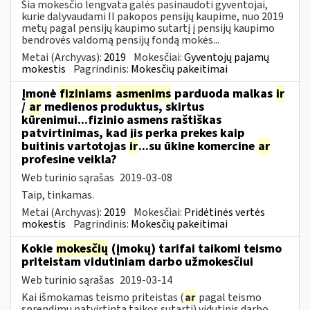
Šia mokesčio lengvata galės pasinaudoti gyventojai,
kurie dalyvaudami II pakopos pensijų kaupime, nuo 2019
metų pagal pensijų kaupimo sutartį į pensijų kaupimo
bendrovės valdomą pensijų fondą mokės...
Metai (Archyvas):
2019
Mokesčiai:
Gyventojų pajamų
mokestis
Pagrindinis:
Mokesčių pakeitimai
Įmonė
fiziniams
asmenims
parduoda malkas
ir
/
ar
medienos produktus, skirtus
kūrenimui...fizinio asmens raštiškas
patvirtinimas, kad jis perka prekes kaip
buitinis vartotojas
ir
...su ūkine komercine
ar
profesine veikla?
Web turinio sąrašas
2019-03-08
Taip, tinkamas.
Metai (Archyvas):
2019
Mokesčiai:
Pridėtinės vertės
mokestis
Pagrindinis:
Mokesčių pakeitimai
Kokie
mokesčių
(įmokų) tarifai taikomi teismo
priteistam vidutiniam darbo užmokesčiui
Web turinio sąrašas
2019-03-14
Kai išmokamas teismo priteistas (
ar
pagal teismo
sprendimu patvirtintą taikos sutartį) vidutinis darbo