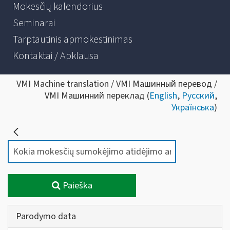
Mokesčių kalendorius
Seminarai
Tarptautinis apmokestinimas
Kontaktai / Apklausa
VMI Machine translation / VMI Машинный перевод /
VMI Машинний переклад (
English
,
Русский
,
Українська
)
Paieška
Parodymo data