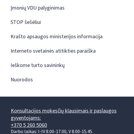
Įmonių VDU palyginimas
STOP šešėliui
Krašto apsaugos ministerijos informacija
Interneto svetainės atitikties paraiška
Ieškome turto savininkų
Nuorodos
Konsultacijos mokesčių klausimais ir paslaugos
gyventojams:
+370 5 260 5060
Darbo laikas: I-IV 8.00-17.00, V 8.00-15.45.