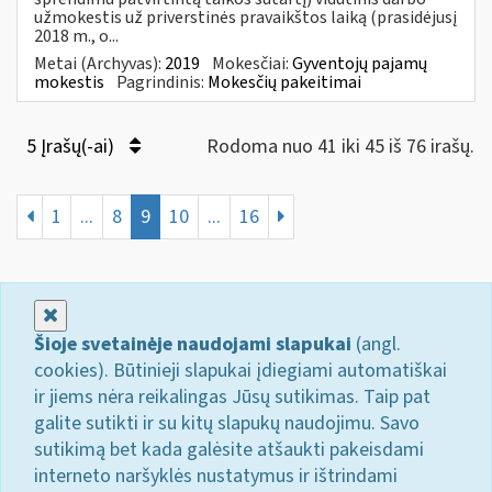
užmokestis už priverstinės pravaikštos laiką (prasidėjusį
2018 m., o...
Metai (Archyvas):
2019
Mokesčiai:
Gyventojų pajamų
mokestis
Pagrindinis:
Mokesčių pakeitimai
5 Įrašų(-ai)
Rodoma nuo 41 iki 45 iš 76 irašų.
1
...
8
9
10
...
16
Uždaryti
Šioje svetainėje naudojami slapukai
(angl.
cookies). Būtinieji slapukai įdiegiami automatiškai
ir jiems nėra reikalingas Jūsų sutikimas. Taip pat
galite sutikti ir su kitų slapukų naudojimu. Savo
sutikimą bet kada galėsite atšaukti pakeisdami
interneto naršyklės nustatymus ir ištrindami