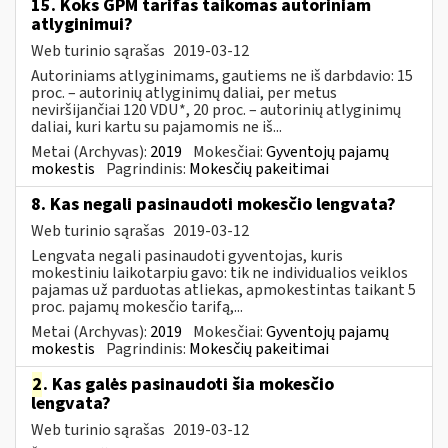
15. Koks GPM tarifas taikomas autoriniam
atlyginimui?
Web turinio sąrašas
2019-03-12
Autoriniams atlyginimams, gautiems ne iš darbdavio: 15
proc. – autorinių atlyginimų daliai, per metus
neviršijančiai 120 VDU*, 20 proc. – autorinių atlyginimų
daliai, kuri kartu su pajamomis ne iš...
Metai (Archyvas):
2019
Mokesčiai:
Gyventojų pajamų
mokestis
Pagrindinis:
Mokesčių pakeitimai
8. Kas negali pasinaudoti mokesčio lengvata?
Web turinio sąrašas
2019-03-12
Lengvata negali pasinaudoti gyventojas, kuris
mokestiniu laikotarpiu gavo: tik ne individualios veiklos
pajamas už parduotas atliekas, apmokestintas taikant 5
proc. pajamų mokesčio tarifą,...
Metai (Archyvas):
2019
Mokesčiai:
Gyventojų pajamų
mokestis
Pagrindinis:
Mokesčių pakeitimai
2
. Kas galės pasinaudoti šia mokesčio
lengvata?
Web turinio sąrašas
2019-03-12