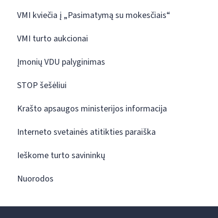
VMI kviečia į „Pasimatymą su mokesčiais“
VMI turto aukcionai
Įmonių VDU palyginimas
STOP šešėliui
Krašto apsaugos ministerijos informacija
Interneto svetainės atitikties paraiška
Ieškome turto savininkų
Nuorodos