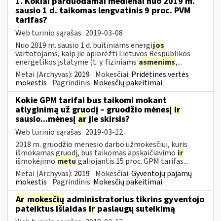
1. Kokiai parduodamai medienai nuo 2019 m.
sausio 1 d. taikomas lengvatinis 9 proc. PVM
tarifas?
Web turinio sąrašas
2019-03-08
Nuo 2019 m. sausio 1 d. buitiniams energi
jos
vartotojams, kaip jie apibrėžti Lietuvos Respublikos
energetikos įstatyme (t. y. fiziniams
asmenims
,...
Metai (Archyvas):
2019
Mokesčiai:
Pridėtinės vertės
mokestis
Pagrindinis:
Mokesčių pakeitimai
Kokie GPM tarifai bus taikomi mokant
atlyginimą už gruodį – gruodžio mėnesį
ir
sausio...mėnesį
ar
jie skirsis?
Web turinio sąrašas
2019-03-12
2018 m. gruodžio mėnesio darbo užmokesčiui, kuris
išmokamas gruodį, bus taikomas apskaičiavimo
ir
išmokėjimo
metu
galiojantis 15 proc. GPM tarifas...
Metai (Archyvas):
2019
Mokesčiai:
Gyventojų pajamų
mokestis
Pagrindinis:
Mokesčių pakeitimai
Ar
mokesčių
administratorius tikrins gyventojo
pateiktus išlaidas
ir
paslaugų suteikimą