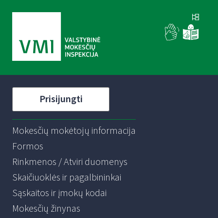
Prisijungti
Mokesčių mokėtojų informacija
Formos
Rinkmenos / Atviri duomenys
Skaičiuoklės ir pagalbininkai
Sąskaitos ir įmokų kodai
Mokesčių žinynas