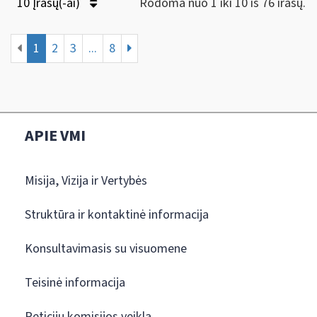
10 Įrašų(-ai)
Rodoma nuo 1 iki 10 iš 76 irašų.
1
2
3
...
8
APIE VMI
Misija, Vizija ir Vertybės
Struktūra ir kontaktinė informacija
Konsultavimasis su visuomene
Teisinė informacija
Peticijų komisijos veikla