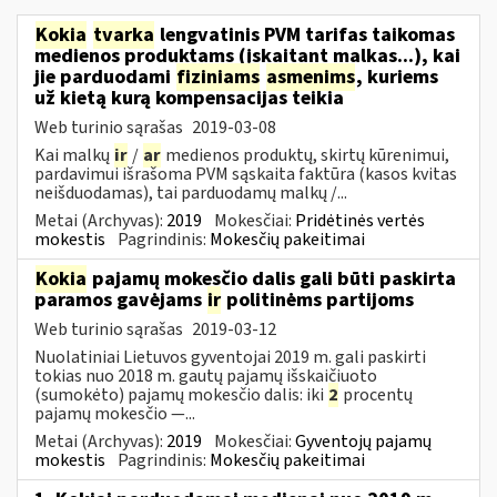
Kokia
tvarka
lengvatinis PVM tarifas taikomas
medienos produktams (įskaitant malkas...), kai
jie parduodami
fiziniams
asmenims
, kuriems
už kietą kurą kompensacijas teikia
Web turinio sąrašas
2019-03-08
Kai malkų
ir
/
ar
medienos produktų, skirtų kūrenimui,
pardavimui išrašoma PVM sąskaita faktūra (kasos kvitas
neišduodamas), tai parduodamų malkų /...
Metai (Archyvas):
2019
Mokesčiai:
Pridėtinės vertės
mokestis
Pagrindinis:
Mokesčių pakeitimai
Kokia
pajamų mokesčio dalis gali būti paskirta
paramos gavėjams
ir
politinėms partijoms
Web turinio sąrašas
2019-03-12
Nuolatiniai Lietuvos gyventojai 2019 m. gali paskirti
tokias nuo 2018 m. gautų pajamų išskaičiuoto
(sumokėto) pajamų mokesčio dalis: iki
2
procentų
pajamų mokesčio —...
Metai (Archyvas):
2019
Mokesčiai:
Gyventojų pajamų
mokestis
Pagrindinis:
Mokesčių pakeitimai