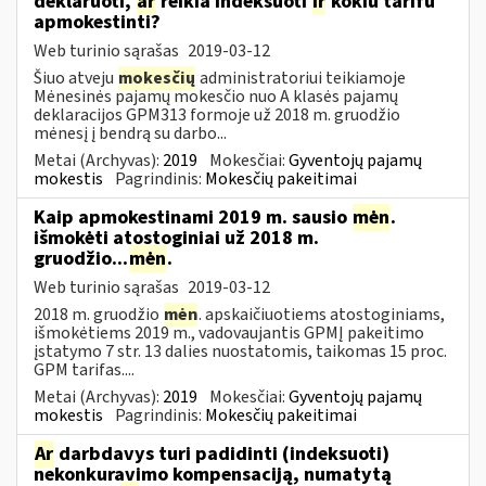
deklaruoti,
ar
reikia indeksuoti
ir
kokiu tarifu
apmokestinti?
Web turinio sąrašas
2019-03-12
Šiuo atveju
mokesčių
administratoriui teikiamoje
Mėnesinės pajamų mokesčio nuo A klasės pajamų
deklaracijos GPM313 formoje už 2018 m. gruodžio
mėnesį į bendrą su darbo...
Metai (Archyvas):
2019
Mokesčiai:
Gyventojų pajamų
mokestis
Pagrindinis:
Mokesčių pakeitimai
Kaip apmokestinami 2019 m. sausio
mėn
.
išmokėti atostoginiai už 2018 m.
gruodžio...
mėn
.
Web turinio sąrašas
2019-03-12
2018 m. gruodžio
mėn
. apskaičiuotiems atostoginiams,
išmokėtiems 2019 m., vadovaujantis GPMĮ pakeitimo
įstatymo 7 str. 13 dalies nuostatomis, taikomas 15 proc.
GPM tarifas....
Metai (Archyvas):
2019
Mokesčiai:
Gyventojų pajamų
mokestis
Pagrindinis:
Mokesčių pakeitimai
Ar
darbdavys turi padidinti (indeksuoti)
nekonkuravimo kompensaciją, numatytą