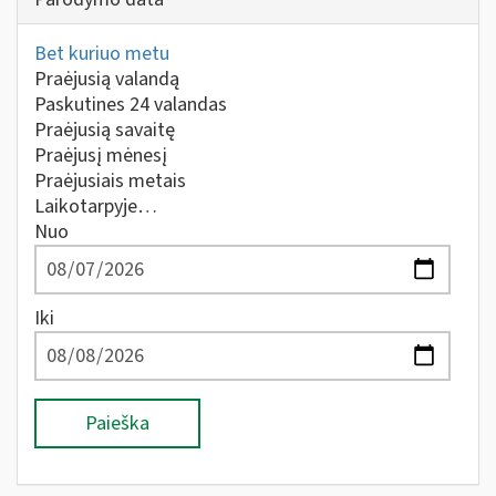
Bet kuriuo metu
Praėjusią valandą
Paskutines 24 valandas
Praėjusią savaitę
Praėjusį mėnesį
Praėjusiais metais
Laikotarpyje…
Nuo
Iki
Paieška