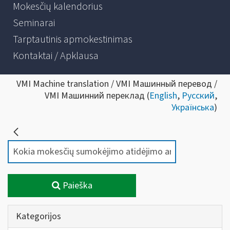
Mokesčių kalendorius
Seminarai
Tarptautinis apmokestinimas
Kontaktai / Apklausa
VMI Machine translation / VMI Машинный перевод /
VMI Машинний переклад (
English
,
Русский
,
Українська
)
Paieška
Kategorijos