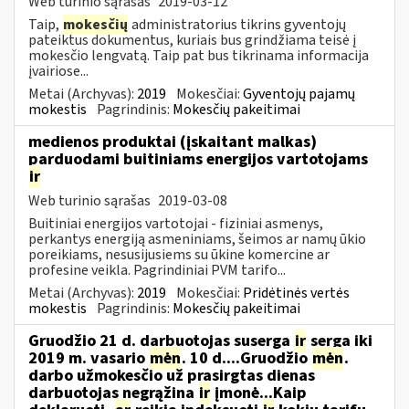
Web turinio sąrašas
2019-03-12
Taip,
mokesčių
administratorius tikrins gyventojų
pateiktus dokumentus, kuriais bus grindžiama teisė į
mokesčio lengvatą. Taip pat bus tikrinama informacija
įvairiose...
Metai (Archyvas):
2019
Mokesčiai:
Gyventojų pajamų
mokestis
Pagrindinis:
Mokesčių pakeitimai
medienos produktai (įskaitant malkas)
parduodami buitiniams energijos vartotojams
ir
Web turinio sąrašas
2019-03-08
Buitiniai energijos vartotojai - fiziniai asmenys,
perkantys energiją asmeniniams, šeimos ar namų ūkio
poreikiams, nesusijusiems su ūkine komercine ar
profesine veikla. Pagrindiniai PVM tarifo...
Metai (Archyvas):
2019
Mokesčiai:
Pridėtinės vertės
mokestis
Pagrindinis:
Mokesčių pakeitimai
Gruodžio 21 d. darbuotojas suserga
ir
serga iki
2019 m. vasario
mėn
. 10 d....Gruodžio
mėn
.
darbo užmokesčio už prasirgtas dienas
darbuotojas negrąžina
ir
įmonė...Kaip