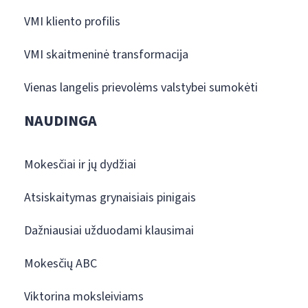
VMI kliento profilis
VMI skaitmeninė transformacija
Vienas langelis prievolėms valstybei sumokėti
NAUDINGA
Mokesčiai ir jų dydžiai
Atsiskaitymas grynaisiais pinigais
Dažniausiai užduodami klausimai
Mokesčių ABC
Viktorina moksleiviams