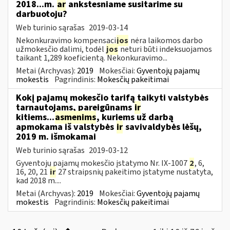
2018...m.
ar
ankstesniame susitarime su
darbuotoju?
Web turinio sąrašas
2019-03-14
Nekonkuravimo kompensaci
jos
nėra laikomos darbo
užmokesčio dalimi, todėl
jos
neturi būti indeksuojamos
taikant 1,289 koeficientą. Nekonkuravimo...
Metai (Archyvas):
2019
Mokesčiai:
Gyventojų pajamų
mokestis
Pagrindinis:
Mokesčių pakeitimai
Kokį pajamų mokesčio tarifą taikyti valstybės
tarnautojams, pareigūnams
ir
kitiems...
asmenims
, kuriems už darbą
apmokama iš valstybės
ir
savivaldybės lėšų,
2019 m. išmokamai
Web turinio sąrašas
2019-03-12
Gyventojų pajamų mokesčio įstatymo Nr. IX-1007
2
, 6,
16, 20, 21
ir
27 straipsnių pakeitimo įstatyme nustatyta,
kad 2018 m....
Metai (Archyvas):
2019
Mokesčiai:
Gyventojų pajamų
mokestis
Pagrindinis:
Mokesčių pakeitimai