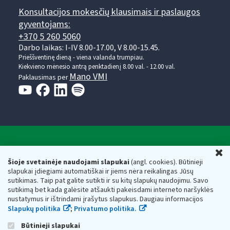
Konsultacijos mokesčių klausimais ir paslaugos
gyventojams:
+370 5 260 5060
Darbo laikas: I-IV 8.00-17.00, V 8.00-15.45.
Prieššventinę dieną - viena valanda trumpiau.
Kiekvieno mėnesio antrą penktadienį 8.00 val. - 12.00 val.
Mano VMI
Paklausimas per
Valstybinė mokesčių inspekcija prie Lietuvos
U
Respublikos finansų ministerijos
Šioje svetainėje naudojami slapukai
(angl. cookies). Būtinieji
slapukai įdiegiami automatiškai ir jiems nėra reikalingas Jūsų
Biudžetinė įstaiga. Juridinio asmens kodas — 188659752,
sutikimas. Taip pat galite sutikti ir su kitų slapukų naudojimu. Savo
adresas: Vasario 16-osios g. 14, 01107 Vilnius, Lietuva, el.paštas:
sutikimą bet kada galėsite atšaukti pakeisdami interneto naršyklės
vmi@vmi.lt
, E. pristatymo dėžutės adresas 188659752
nustatymus ir ištrindami įrašytus slapukus. Daugiau informacijos
Duomenys apie Valstybinę mokesčių inspekciją prie Lietuvos
Slapukų politika
;
Privatumo politika.
Respublikos finansų ministerijos kaupiami ir saugomi Juridinių
asmenų registre
Būtinieji slapukai