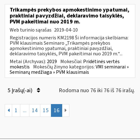
Trikampės prekybos apmokestinimo ypatumai,
praktiniai pavyzdžiai, deklaravimo taisyklės,
PVM pakeitimai nuo 2019 m.
Web turinio sąrašas
2019-04-10
Registracijos numeris KM2198 Ši informacija skelbiama:
PVM klausimais Seminaro „Trikampės prekybos
apmokestinimo ypatumai, praktiniai pavyzdžiai,
deklaravimo taisyklės, PVM pakeitimai nuo 2019 m.“...
Metai (Archyvas):
2019
Mokesčiai:
Pridėtinės vertės
mokestis
Mokesčių žinyno kategorijos:
VMI seminarai »
Seminarų medžiaga » PVM klausimais
5 Įrašų(-ai)
Rodoma nuo 76 iki 76 iš 76 irašų.
1
...
14
15
16