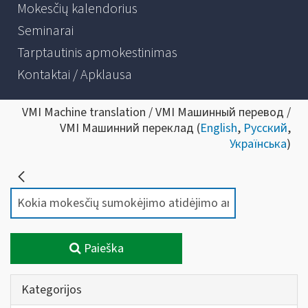
Mokesčių kalendorius
Seminarai
Tarptautinis apmokestinimas
Kontaktai / Apklausa
VMI Machine translation / VMI Машинный перевод /
VMI Машинний переклад (
English
,
Русский
,
Українська
)
Paieška
Kategorijos