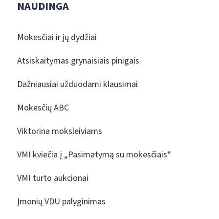
NAUDINGA
Mokesčiai ir jų dydžiai
Atsiskaitymas grynaisiais pinigais
Dažniausiai užduodami klausimai
Mokesčių ABC
Viktorina moksleiviams
VMI kviečia į „Pasimatymą su mokesčiais“
VMI turto aukcionai
Įmonių VDU palyginimas