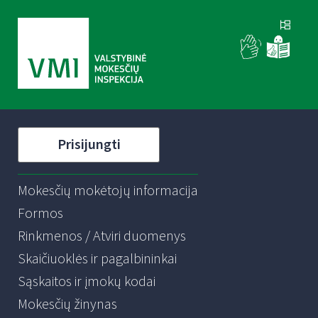
Prisijungti
Mokesčių mokėtojų informacija
Formos
Rinkmenos / Atviri duomenys
Skaičiuoklės ir pagalbininkai
Sąskaitos ir įmokų kodai
Mokesčių žinynas