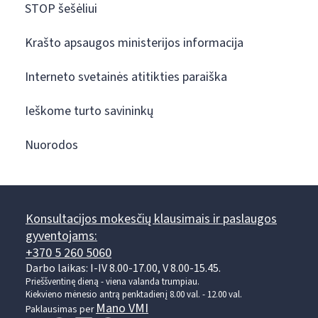
STOP šešėliui
Krašto apsaugos ministerijos informacija
Interneto svetainės atitikties paraiška
Ieškome turto savininkų
Nuorodos
Konsultacijos mokesčių klausimais ir paslaugos
gyventojams:
+370 5 260 5060
Darbo laikas: I-IV 8.00-17.00, V 8.00-15.45.
Prieššventinę dieną - viena valanda trumpiau.
Kiekvieno mėnesio antrą penktadienį 8.00 val. - 12.00 val.
Mano VMI
Paklausimas per