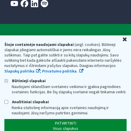
Valstybinė mokesčių inspekcija prie Lietuvos
U
Respublikos finansų ministerijos
Šioje svetainėje naudojami slapukai
(angl. cookies). Būtinieji
slapukai įdiegiami automatiškai ir jiems nėra reikalingas Jūsų
Biudžetinė įstaiga. Juridinio asmens kodas — 188659752,
sutikimas. Taip pat galite sutikti ir su kitų slapukų naudojimu. Savo
adresas: Vasario 16-osios g. 14, 01107 Vilnius, Lietuva, el.paštas:
sutikimą bet kada galėsite atšaukti pakeisdami interneto naršyklės
vmi@vmi.lt
, E. pristatymo dėžutės adresas 188659752
nustatymus ir ištrindami įrašytus slapukus. Daugiau informacijos
Duomenys apie Valstybinę mokesčių inspekciją prie Lietuvos
Slapukų politika
;
Privatumo politika.
Respublikos finansų ministerijos kaupiami ir saugomi Juridinių
asmenų registre
Būtinieji slapukai
Naudojami sklandžiam svetainės veikimui ir įgalina pagrindines
svetainės funkcijas. Be šių slapukų svetainė negali tinkamai veikti.
Analitiniai slapukai
Renka statistinę informaciją apie svetainės naudojimą ir
naudojami Jūsų naršymo patirties gerinimui.
PATVIRTINTI
Visus slapukus