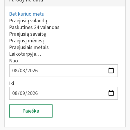
Bet kuriuo metu
Praėjusią valandą
Paskutines 24 valandas
Praėjusią savaitę
Praėjusį mėnesį
Praėjusiais metais
Laikotarpyje…
Nuo
Iki
Paieška