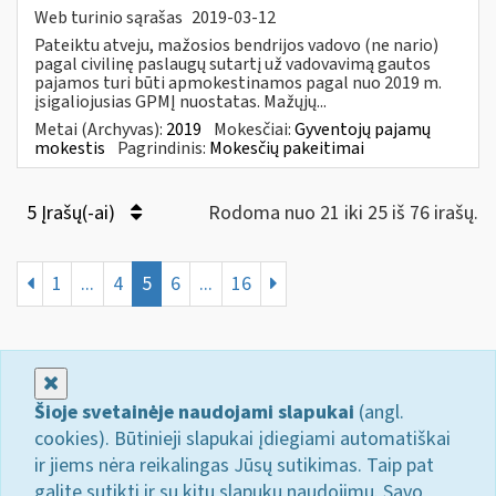
Web turinio sąrašas
2019-03-12
Pateiktu atveju, mažosios bendrijos vadovo (ne nario)
pagal civilinę paslaugų sutartį už vadovavimą gautos
pajamos turi būti apmokestinamos pagal nuo 2019 m.
įsigaliojusias GPMĮ nuostatas. Mažųjų...
Metai (Archyvas):
2019
Mokesčiai:
Gyventojų pajamų
mokestis
Pagrindinis:
Mokesčių pakeitimai
5 Įrašų(-ai)
Rodoma nuo 21 iki 25 iš 76 irašų.
1
...
4
5
6
...
16
Uždaryti
Šioje svetainėje naudojami slapukai
(angl.
cookies). Būtinieji slapukai įdiegiami automatiškai
ir jiems nėra reikalingas Jūsų sutikimas. Taip pat
galite sutikti ir su kitų slapukų naudojimu. Savo