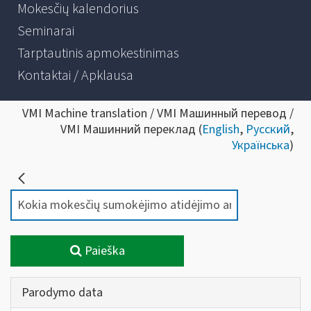
Mokesčių kalendorius
Seminarai
Tarptautinis apmokestinimas
Kontaktai / Apklausa
VMI Machine translation / VMI Машинный перевод /
VMI Машинний переклад (
English
,
Русский
,
Українська
)
Paieška
Parodymo data