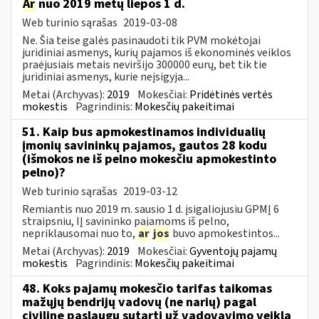
Ar
nuo 2019 metų liepos 1 d.
Web turinio sąrašas
2019-03-08
Ne. Šia teise galės pasinaudoti tik PVM mokėtojai
juridiniai asmenys, kurių pajamos iš ekonominės veiklos
praėjusiais metais neviršijo 300000 eurų, bet tik tie
juridiniai asmenys, kurie neįsigyja...
Metai (Archyvas):
2019
Mokesčiai:
Pridėtinės vertės
mokestis
Pagrindinis:
Mokesčių pakeitimai
51. Kaip bus apmokestinamos individualių
įmonių savininkų pajamos, gautos 28 kodu
(išmokos ne iš pelno mokesčiu apmokestinto
pelno)?
Web turinio sąrašas
2019-03-12
Remiantis nuo 2019 m. sausio 1 d. įsigaliojusiu GPMĮ 6
straipsniu, IĮ savininko pajamoms iš pelno,
nepriklausomai nuo to,
ar
jos
buvo apmokestintos...
Metai (Archyvas):
2019
Mokesčiai:
Gyventojų pajamų
mokestis
Pagrindinis:
Mokesčių pakeitimai
48. Koks pajamų mokesčio tarifas taikomas
mažųjų bendrijų vadovų (ne narių) pagal
civilinę paslaugų sutartį už vadovavimo veiklą