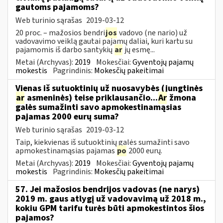
gautoms pajamoms?
Web turinio sąrašas
2019-03-12
20 proc. – mažosios bendri
jos
vadovo (ne nario) už
vadovavimo veiklą gautai pajamų daliai, kuri kartu su
pajamomis iš darbo santykių
ar
jų esmę...
Metai (Archyvas):
2019
Mokesčiai:
Gyventojų pajamų
mokestis
Pagrindinis:
Mokesčių pakeitimai
Vienas iš sutuoktinių už nuosavybės (jungtinės
ar
asmeninės) teise priklausančio...
Ar
žmona
galės sumažinti savo apmokestinamąsias
pajamas 2000 eurų suma?
Web turinio sąrašas
2019-03-12
Taip, kiekvienas iš sutuoktinių galės sumažinti savo
apmokestinamąsias pajamas
po
2000 eurų.
Metai (Archyvas):
2019
Mokesčiai:
Gyventojų pajamų
mokestis
Pagrindinis:
Mokesčių pakeitimai
57. Jei mažosios bendrijos vadovas (ne narys)
2019 m. gaus atlygį už vadovavimą už 2018 m.,
kokiu GPM tarifu turės būti apmokestintos šios
pajamos?