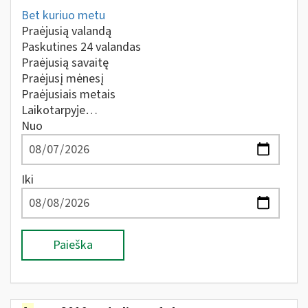
Bet kuriuo metu
Praėjusią valandą
Paskutines 24 valandas
Praėjusią savaitę
Praėjusį mėnesį
Praėjusiais metais
Laikotarpyje…
Nuo
Iki
Paieška