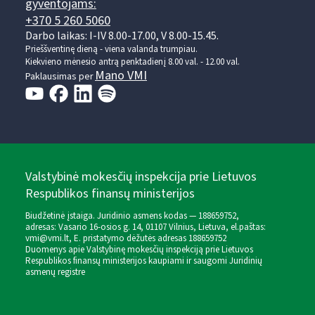
gyventojams:
+370 5 260 5060
Darbo laikas: I-IV 8.00-17.00, V 8.00-15.45.
Prieššventinę dieną - viena valanda trumpiau.
Kiekvieno mėnesio antrą penktadienį 8.00 val. - 12.00 val.
Mano VMI
Paklausimas per
Valstybinė mokesčių inspekcija prie Lietuvos
Respublikos finansų ministerijos
Biudžetinė įstaiga. Juridinio asmens kodas — 188659752,
adresas: Vasario 16-osios g. 14, 01107 Vilnius, Lietuva, el.paštas:
vmi@vmi.lt
, E. pristatymo dėžutės adresas 188659752
Duomenys apie Valstybinę mokesčių inspekciją prie Lietuvos
Respublikos finansų ministerijos kaupiami ir saugomi Juridinių
asmenų registre