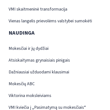
VMI skaitmeninė transformacija
Vienas langelis prievolėms valstybei sumokėti
NAUDINGA
Mokesčiai ir jų dydžiai
Atsiskaitymas grynaisiais pinigais
Dažniausiai užduodami klausimai
Mokesčių ABC
Viktorina moksleiviams
VMI kviečia į „Pasimatymą su mokesčiais“