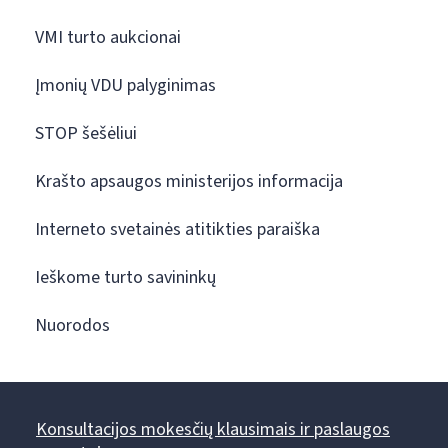
VMI turto aukcionai
Įmonių VDU palyginimas
STOP šešėliui
Krašto apsaugos ministerijos informacija
Interneto svetainės atitikties paraiška
Ieškome turto savininkų
Nuorodos
Konsultacijos mokesčių klausimais ir paslaugos