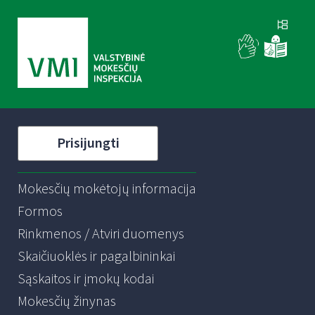
Prisijungti
Mokesčių mokėtojų informacija
Formos
Rinkmenos / Atviri duomenys
Skaičiuoklės ir pagalbininkai
Sąskaitos ir įmokų kodai
Mokesčių žinynas