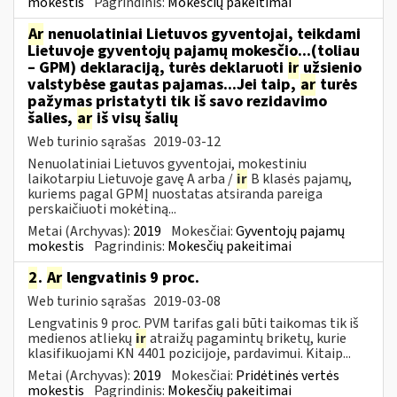
mokestis
Pagrindinis:
Mokesčių pakeitimai
Ar
nenuolatiniai Lietuvos gyventojai, teikdami
Lietuvoje gyventojų pajamų mokesčio...(toliau
– GPM) deklaraciją, turės deklaruoti
ir
užsienio
valstybėse gautas pajamas...Jei taip,
ar
turės
pažymas pristatyti tik iš savo rezidavimo
šalies,
ar
iš visų šalių
Web turinio sąrašas
2019-03-12
Nenuolatiniai Lietuvos gyventojai, mokestiniu
laikotarpiu Lietuvoje gavę A arba /
ir
B klasės pajamų,
kuriems pagal GPMĮ nuostatas atsiranda pareiga
perskaičiuoti mokėtiną...
Metai (Archyvas):
2019
Mokesčiai:
Gyventojų pajamų
mokestis
Pagrindinis:
Mokesčių pakeitimai
2
.
Ar
lengvatinis 9 proc.
Web turinio sąrašas
2019-03-08
Lengvatinis 9 proc. PVM tarifas gali būti taikomas tik iš
medienos atliekų
ir
atraižų pagamintų briketų, kurie
klasifikuojami KN 4401 pozicijoje, pardavimui. Kitaip...
Metai (Archyvas):
2019
Mokesčiai:
Pridėtinės vertės
mokestis
Pagrindinis:
Mokesčių pakeitimai