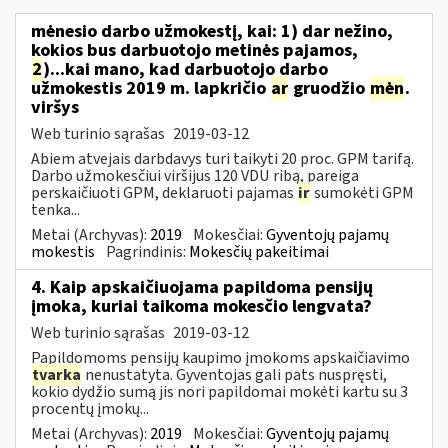
mėnesio darbo užmokestį, kai: 1) dar nežino,
kokios bus darbuotojo metinės pajamos,
2
)...kai mano, kad darbuotojo darbo
užmokestis 2019 m. lapkričio
ar
gruodžio
mėn
.
viršys
Web turinio sąrašas
2019-03-12
Abiem atvejais darbdavys turi taikyti 20 proc. GPM tarifą.
Darbo užmokesčiui viršijus 120 VDU ribą, pareiga
perskaičiuoti GPM, deklaruoti pajamas
ir
sumokėti GPM
tenka...
Metai (Archyvas):
2019
Mokesčiai:
Gyventojų pajamų
mokestis
Pagrindinis:
Mokesčių pakeitimai
4. Kaip apskaičiuojama papildoma pensijų
įmoka, kuriai taikoma mokesčio lengvata?
Web turinio sąrašas
2019-03-12
Papildomoms pensijų kaupimo įmokoms apskaičiavimo
tvarka
nenustatyta. Gyventojas gali pats nuspręsti,
kokio dydžio sumą jis nori papildomai mokėti kartu su 3
procentų įmokų...
Metai (Archyvas):
2019
Mokesčiai:
Gyventojų pajamų