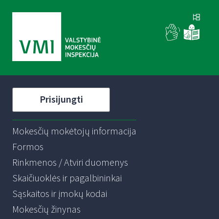
Prisijungti
Mokesčių mokėtojų informacija
Formos
Rinkmenos / Atviri duomenys
Skaičiuoklės ir pagalbininkai
Sąskaitos ir įmokų kodai
Mokesčių žinynas