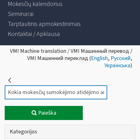
Mokesčių kalendorius
Seminarai
Tarptautinis apmokestinimas
Kontaktai / Apklausa
VMI Machine translation / VMI Машинный перевод /
VMI Машинний переклад (
English
,
Русский
,
Українська
)
Paieška
Kategorijos