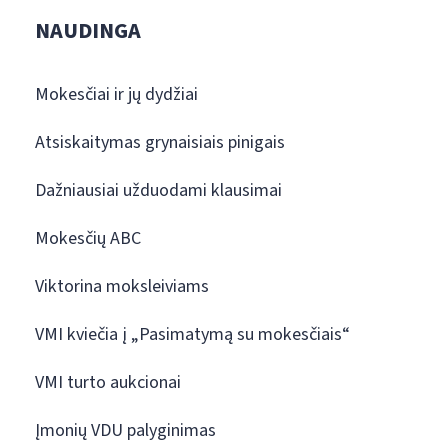
NAUDINGA
Mokesčiai ir jų dydžiai
Atsiskaitymas grynaisiais pinigais
Dažniausiai užduodami klausimai
Mokesčių ABC
Viktorina moksleiviams
VMI kviečia į „Pasimatymą su mokesčiais“
VMI turto aukcionai
Įmonių VDU palyginimas