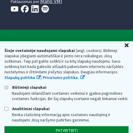
Mano VMI
Paklausimas per
Valstybinė mokesčių inspekcija prie Lietuvos
U
Respublikos finansų ministerijos
Šioje svetainėje naudojami slapukai
(angl. cookies). Būtinieji
slapukai įdiegiami automatiškai ir jiems nėra reikalingas Jūsų
Biudžetinė įstaiga. Juridinio asmens kodas — 188659752,
sutikimas. Taip pat galite sutikti ir su kitų slapukų naudojimu. Savo
adresas: Vasario 16-osios g. 14, 01107 Vilnius, Lietuva, el.paštas:
sutikimą bet kada galėsite atšaukti pakeisdami interneto naršyklės
vmi@vmi.lt
, E. pristatymo dėžutės adresas 188659752
nustatymus ir ištrindami įrašytus slapukus. Daugiau informacijos
Duomenys apie Valstybinę mokesčių inspekciją prie Lietuvos
Slapukų politika
;
Privatumo politika.
Respublikos finansų ministerijos kaupiami ir saugomi Juridinių
asmenų registre
Būtinieji slapukai
Naudojami sklandžiam svetainės veikimui ir įgalina pagrindines
svetainės funkcijas. Be šių slapukų svetainė negali tinkamai veikti.
Analitiniai slapukai
Renka statistinę informaciją apie svetainės naudojimą ir
naudojami Jūsų naršymo patirties gerinimui.
PATVIRTINTI