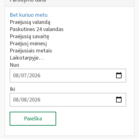
Bet kuriuo metu
Praėjusią valandą
Paskutines 24 valandas
Praėjusią savaitę
Praėjusį mėnesį
Praėjusiais metais
Laikotarpyje…
Nuo
Iki
Paieška