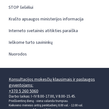
STOP šešėliui
Krašto apsaugos ministerijos informacija
Interneto svetainės atitikties paraiška
Ieškome turto savininkų
Nuorodos
Konsultacijos mokesčių klausimais ir paslaugos
gyventojams:
+370 5 260 5060
Darbo laikas: I-IV 8.00-17.00, V 8.00-15.45.
Prieššventinę dieną - viena valanda trumpiau.
Kiekvieno mėnesio antrą penktadienį 8.00 val. - 12.00 val.