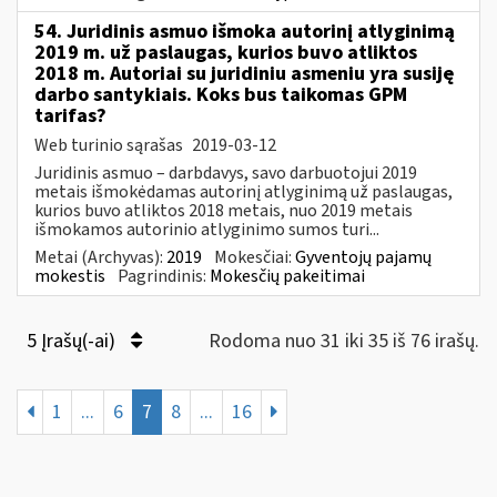
54. Juridinis asmuo išmoka autorinį atlyginimą
2019 m. už paslaugas, kurios buvo atliktos
2018 m. Autoriai su juridiniu asmeniu yra susiję
darbo santykiais. Koks bus taikomas GPM
tarifas?
Web turinio sąrašas
2019-03-12
Juridinis asmuo – darbdavys, savo darbuotojui 2019
metais išmokėdamas autorinį atlyginimą už paslaugas,
kurios buvo atliktos 2018 metais, nuo 2019 metais
išmokamos autorinio atlyginimo sumos turi...
Metai (Archyvas):
2019
Mokesčiai:
Gyventojų pajamų
mokestis
Pagrindinis:
Mokesčių pakeitimai
5 Įrašų(-ai)
Rodoma nuo 31 iki 35 iš 76 irašų.
1
...
6
7
8
...
16