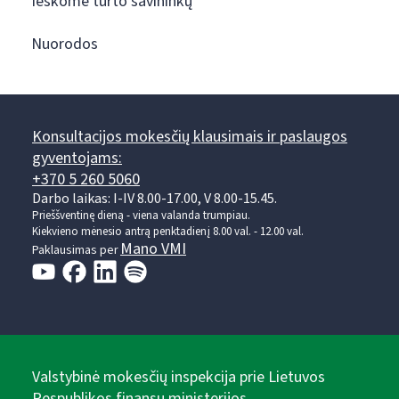
Ieškome turto savininkų
Nuorodos
Konsultacijos mokesčių klausimais ir paslaugos
gyventojams:
+370 5 260 5060
Darbo laikas: I-IV 8.00-17.00, V 8.00-15.45.
Prieššventinę dieną - viena valanda trumpiau.
Kiekvieno mėnesio antrą penktadienį 8.00 val. - 12.00 val.
Mano VMI
Paklausimas per
Valstybinė mokesčių inspekcija prie Lietuvos
Respublikos finansų ministerijos