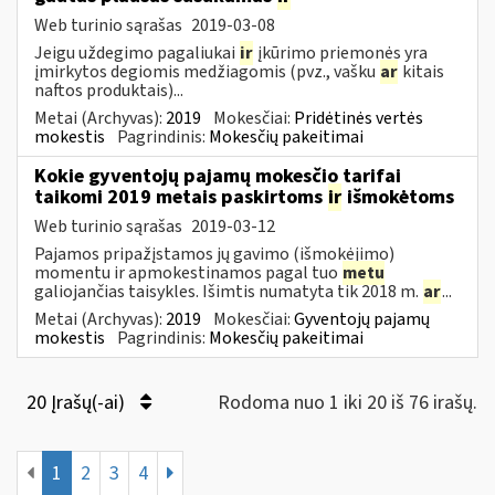
Web turinio sąrašas
2019-03-08
Jeigu uždegimo pagaliukai
ir
įkūrimo priemonės yra
įmirkytos degiomis medžiagomis (pvz., vašku
ar
kitais
naftos produktais)...
Metai (Archyvas):
2019
Mokesčiai:
Pridėtinės vertės
mokestis
Pagrindinis:
Mokesčių pakeitimai
Kokie gyventojų pajamų mokesčio tarifai
taikomi 2019 metais paskirtoms
ir
išmokėtoms
Web turinio sąrašas
2019-03-12
Pajamos pripažįstamos jų gavimo (išmokėjimo)
momentu ir apmokestinamos pagal tuo
metu
galiojančias taisykles. Išimtis numatyta tik 2018 m.
ar
...
Metai (Archyvas):
2019
Mokesčiai:
Gyventojų pajamų
mokestis
Pagrindinis:
Mokesčių pakeitimai
20 Įrašų(-ai)
Rodoma nuo 1 iki 20 iš 76 irašų.
1
2
3
4