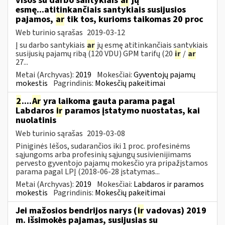
visos su darbo santykiais
ar
jų
esmę...atitinkančiais santykiais susijusios
pajamos,
ar
tik tos, kurioms taikomas 20 proc
Web turinio sąrašas
2019-03-12
Į su darbo santykiais
ar
jų esmę atitinkančiais santykiais
susijusių pajamų ribą (120 VDU) GPM tarifų (20
ir
/
ar
27...
Metai (Archyvas):
2019
Mokesčiai:
Gyventojų pajamų
mokestis
Pagrindinis:
Mokesčių pakeitimai
2
....
Ar
yra laikoma gauta parama pagal
Labdaros
ir
paramos įstatymo nuostatas, kai
nuolatinis
Web turinio sąrašas
2019-03-08
Piniginės lėšos, sudarančios iki 1 proc. profesinėms
sąjungoms arba profesinių sąjungų susivienijimams
pervesto gyventojo pajamų mokesčio yra pripažįstamos
parama pagal LPĮ (2018-06-28 įstatymas...
Metai (Archyvas):
2019
Mokesčiai:
Labdaros ir paramos
mokestis
Pagrindinis:
Mokesčių pakeitimai
Jei mažosios bendrijos narys (
ir
vadovas) 2019
m. išsimokės pajamas, susijusias su