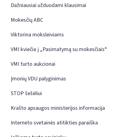
Dažniausiai užduodami klausimai
Mokesčių ABC
Viktorina moksleiviams
VMI kviečia į „Pasimatymą su mokesčiais“
VMI turto aukcionai
Įmonių VDU palyginimas
STOP šešėliui
Krašto apsaugos ministerijos informacija
Interneto svetainės atitikties paraiška