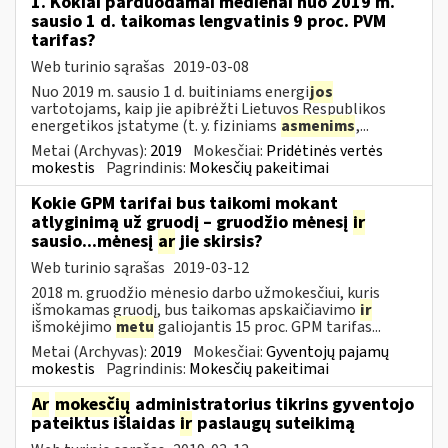
1. Kokiai parduodamai medienai nuo 2019 m.
sausio 1 d. taikomas lengvatinis 9 proc. PVM
tarifas?
Web turinio sąrašas
2019-03-08
Nuo 2019 m. sausio 1 d. buitiniams energi
jos
vartotojams, kaip jie apibrėžti Lietuvos Respublikos
energetikos įstatyme (t. y. fiziniams
asmenims
,...
Metai (Archyvas):
2019
Mokesčiai:
Pridėtinės vertės
mokestis
Pagrindinis:
Mokesčių pakeitimai
Kokie GPM tarifai bus taikomi mokant
atlyginimą už gruodį – gruodžio mėnesį
ir
sausio...mėnesį
ar
jie skirsis?
Web turinio sąrašas
2019-03-12
2018 m. gruodžio mėnesio darbo užmokesčiui, kuris
išmokamas gruodį, bus taikomas apskaičiavimo
ir
išmokėjimo
metu
galiojantis 15 proc. GPM tarifas...
Metai (Archyvas):
2019
Mokesčiai:
Gyventojų pajamų
mokestis
Pagrindinis:
Mokesčių pakeitimai
Ar
mokesčių
administratorius tikrins gyventojo
pateiktus išlaidas
ir
paslaugų suteikimą