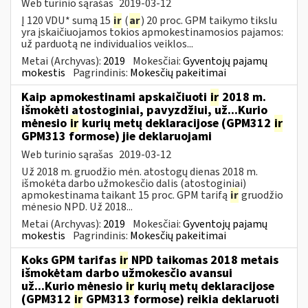
Web turinio sąrašas
2019-03-12
Į 120 VDU* sumą 15
ir
(
ar
) 20 proc. GPM taikymo tikslu
yra įskaičiuojamos tokios apmokestinamosios pajamos:
už parduotą ne individualios veiklos...
Metai (Archyvas):
2019
Mokesčiai:
Gyventojų pajamų
mokestis
Pagrindinis:
Mokesčių pakeitimai
Kaip apmokestinami apskaičiuoti
ir
2018 m.
išmokėti atostoginiai, pavyzdžiui, už...Kurio
mėnesio
ir
kurių metų deklaracijose (GPM312
ir
GPM313 formose) jie deklaruojami
Web turinio sąrašas
2019-03-12
Už 2018 m. gruodžio mėn. atostogų dienas 2018 m.
išmokėta darbo užmokesčio dalis (atostoginiai)
apmokestinama taikant 15 proc. GPM tarifą
ir
gruodžio
mėnesio NPD. Už 2018...
Metai (Archyvas):
2019
Mokesčiai:
Gyventojų pajamų
mokestis
Pagrindinis:
Mokesčių pakeitimai
Koks GPM tarifas
ir
NPD taikomas 2018 metais
išmokėtam darbo užmokesčio avansui
už...Kurio mėnesio
ir
kurių metų deklaracijose
(GPM312
ir
GPM313 formose) reikia deklaruoti