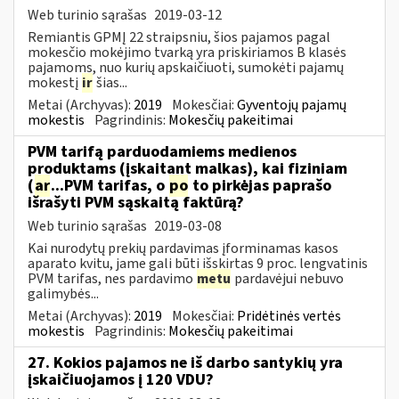
Web turinio sąrašas
2019-03-12
Remiantis GPMĮ 22 straipsniu, šios pajamos pagal
mokesčio mokėjimo tvarką yra priskiriamos B klasės
pajamoms, nuo kurių apskaičiuoti, sumokėti pajamų
mokestį
ir
šias...
Metai (Archyvas):
2019
Mokesčiai:
Gyventojų pajamų
mokestis
Pagrindinis:
Mokesčių pakeitimai
PVM tarifą parduodamiems medienos
produktams (įskaitant malkas), kai fiziniam
(
ar
...PVM tarifas, o
po
to pirkėjas paprašo
išrašyti PVM sąskaitą faktūrą?
Web turinio sąrašas
2019-03-08
Kai nurodytų prekių pardavimas įforminamas kasos
aparato kvitu, jame gali būti išskirtas 9 proc. lengvatinis
PVM tarifas, nes pardavimo
metu
pardavėjui nebuvo
galimybės...
Metai (Archyvas):
2019
Mokesčiai:
Pridėtinės vertės
mokestis
Pagrindinis:
Mokesčių pakeitimai
27. Kokios pajamos ne iš darbo santykių yra
įskaičiuojamos į 120 VDU?