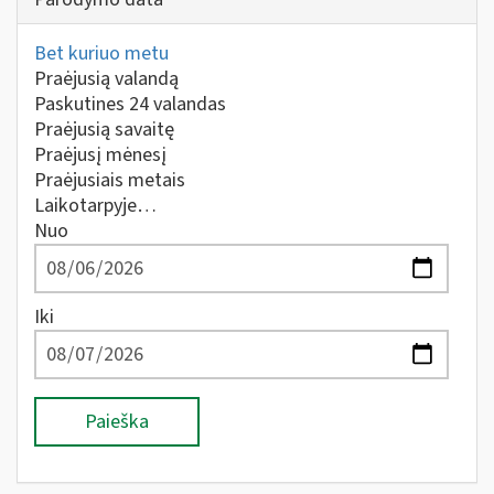
Bet kuriuo metu
Praėjusią valandą
Paskutines 24 valandas
Praėjusią savaitę
Praėjusį mėnesį
Praėjusiais metais
Laikotarpyje…
Nuo
Iki
Paieška