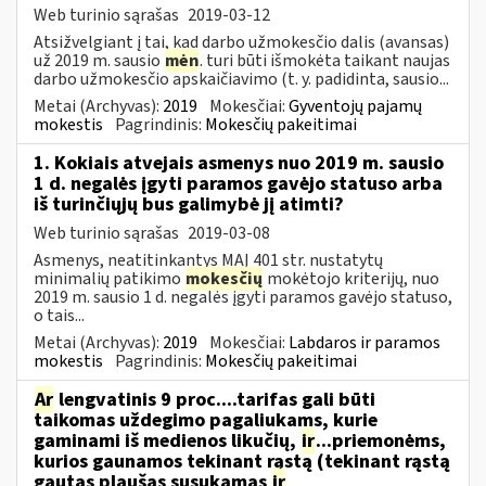
Web turinio sąrašas
2019-03-12
Atsižvelgiant į tai, kad darbo užmokesčio dalis (avansas)
už 2019 m. sausio
mėn
. turi būti išmokėta taikant naujas
darbo užmokesčio apskaičiavimo (t. y. padidinta, sausio...
Metai (Archyvas):
2019
Mokesčiai:
Gyventojų pajamų
mokestis
Pagrindinis:
Mokesčių pakeitimai
1. Kokiais atvejais asmenys nuo 2019 m. sausio
1 d. negalės įgyti paramos gavėjo statuso arba
iš turinčiųjų bus galimybė jį atimti?
Web turinio sąrašas
2019-03-08
Asmenys, neatitinkantys MAĮ 401 str. nustatytų
minimalių patikimo
mokesčių
mokėtojo kriterijų, nuo
2019 m. sausio 1 d. negalės įgyti paramos gavėjo statuso,
o tais...
Metai (Archyvas):
2019
Mokesčiai:
Labdaros ir paramos
mokestis
Pagrindinis:
Mokesčių pakeitimai
Ar
lengvatinis 9 proc....tarifas gali būti
taikomas uždegimo pagaliukams, kurie
gaminami iš medienos likučių,
ir
...priemonėms,
kurios gaunamos tekinant rąstą (tekinant rąstą
gautas plaušas susukamas
ir