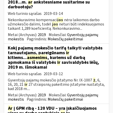
2018...m.
ar
ankstesniame susitarime su
darbuotoju?
Web turinio sąrašas
2019-03-14
Nekonkuravimo kompensaci
jos
nėra laikomos darbo
užmokesčio dalimi, todėl
jos
neturi būti indeksuojamos
taikant 1,289 koeficientą. Nekonkuravimo...
Metai (Archyvas):
2019
Mokesčiai:
Gyventojų pajamų
mokestis
Pagrindinis:
Mokesčių pakeitimai
Kokį pajamų mokesčio tarifą taikyti valstybės
tarnautojams, pareigūnams
ir
kitiems...
asmenims
, kuriems už darbą
apmokama iš valstybės
ir
savivaldybės lėšų,
2019 m. išmokamai
Web turinio sąrašas
2019-03-12
Gyventojų pajamų mokesčio įstatymo Nr. IX-1007
2
, 6,
16, 20, 21
ir
27 straipsnių pakeitimo įstatyme nustatyta,
kad 2018 m....
Metai (Archyvas):
2019
Mokesčiai:
Gyventojų pajamų
mokestis
Pagrindinis:
Mokesčių pakeitimai
Ar
į GPM ribą - 120 VDU – yra įskaičiuojamos