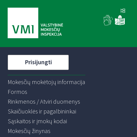
Prisijungti
Mokesčių mokėtojų informacija
Formos
Rinkmenos / Atviri duomenys
Skaičiuoklės ir pagalbininkai
Sąskaitos ir įmokų kodai
Mokesčių žinynas