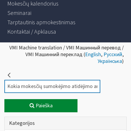
Mokesčių kalendorius
Seminarai
Tarptautinis apmokestinimas
Kontaktai / Apklausa
VMI Machine translation / VMI Машинный перевод /
VMI Машинний переклад (
English
,
Русский
,
Українська
)
Paieška
Kategorijos