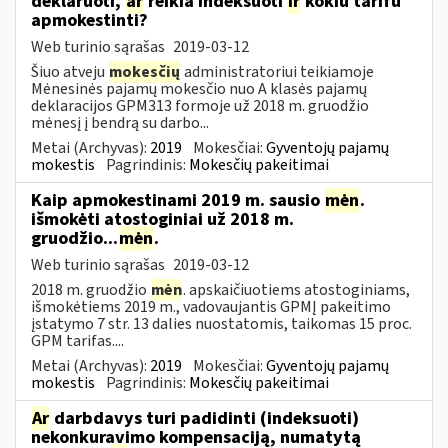
deklaruoti,
ar
reikia indeksuoti
ir
kokiu tarifu
apmokestinti?
Web turinio sąrašas
2019-03-12
Šiuo atveju
mokesčių
administratoriui teikiamoje
Mėnesinės pajamų mokesčio nuo A klasės pajamų
deklaracijos GPM313 formoje už 2018 m. gruodžio
mėnesį į bendrą su darbo...
Metai (Archyvas):
2019
Mokesčiai:
Gyventojų pajamų
mokestis
Pagrindinis:
Mokesčių pakeitimai
Kaip apmokestinami 2019 m. sausio
mėn
.
išmokėti atostoginiai už 2018 m.
gruodžio...
mėn
.
Web turinio sąrašas
2019-03-12
2018 m. gruodžio
mėn
. apskaičiuotiems atostoginiams,
išmokėtiems 2019 m., vadovaujantis GPMĮ pakeitimo
įstatymo 7 str. 13 dalies nuostatomis, taikomas 15 proc.
GPM tarifas....
Metai (Archyvas):
2019
Mokesčiai:
Gyventojų pajamų
mokestis
Pagrindinis:
Mokesčių pakeitimai
Ar
darbdavys turi padidinti (indeksuoti)
nekonkuravimo kompensaciją, numatytą