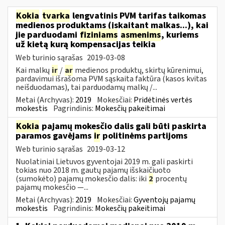
Kokia
tvarka
lengvatinis PVM tarifas taikomas
medienos produktams (įskaitant malkas...), kai
jie parduodami
fiziniams
asmenims
, kuriems
už kietą kurą kompensacijas teikia
Web turinio sąrašas
2019-03-08
Kai malkų
ir
/
ar
medienos produktų, skirtų kūrenimui,
pardavimui išrašoma PVM sąskaita faktūra (kasos kvitas
neišduodamas), tai parduodamų malkų /...
Metai (Archyvas):
2019
Mokesčiai:
Pridėtinės vertės
mokestis
Pagrindinis:
Mokesčių pakeitimai
Kokia
pajamų mokesčio dalis gali būti paskirta
paramos gavėjams
ir
politinėms partijoms
Web turinio sąrašas
2019-03-12
Nuolatiniai Lietuvos gyventojai 2019 m. gali paskirti
tokias nuo 2018 m. gautų pajamų išskaičiuoto
(sumokėto) pajamų mokesčio dalis: iki
2
procentų
pajamų mokesčio —...
Metai (Archyvas):
2019
Mokesčiai:
Gyventojų pajamų
mokestis
Pagrindinis:
Mokesčių pakeitimai