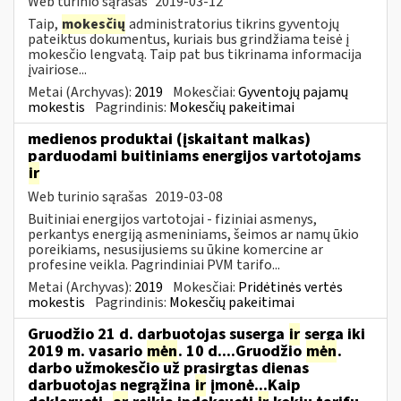
Web turinio sąrašas
2019-03-12
Taip,
mokesčių
administratorius tikrins gyventojų
pateiktus dokumentus, kuriais bus grindžiama teisė į
mokesčio lengvatą. Taip pat bus tikrinama informacija
įvairiose...
Metai (Archyvas):
2019
Mokesčiai:
Gyventojų pajamų
mokestis
Pagrindinis:
Mokesčių pakeitimai
medienos produktai (įskaitant malkas)
parduodami buitiniams energijos vartotojams
ir
Web turinio sąrašas
2019-03-08
Buitiniai energijos vartotojai - fiziniai asmenys,
perkantys energiją asmeniniams, šeimos ar namų ūkio
poreikiams, nesusijusiems su ūkine komercine ar
profesine veikla. Pagrindiniai PVM tarifo...
Metai (Archyvas):
2019
Mokesčiai:
Pridėtinės vertės
mokestis
Pagrindinis:
Mokesčių pakeitimai
Gruodžio 21 d. darbuotojas suserga
ir
serga iki
2019 m. vasario
mėn
. 10 d....Gruodžio
mėn
.
darbo užmokesčio už prasirgtas dienas
darbuotojas negrąžina
ir
įmonė...Kaip