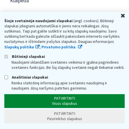
Klaipėda
VMI teikiamos paslaugos
U
Šioje svetainėje naudojami slapukai
(angl. cookies). Būtinieji
slapukai įdiegiami automatiškai ir jiems nėra reikalingas Jūsų
VMI kliento profilis
sutikimas. Taip pat galite sutikti ir su kitų slapukų naudojimu. Savo
sutikimą bet kada galėsite atšaukti pakeisdami interneto naršyklės
VMI skaitmeninė transformacija
nustatymus ir ištrindami įrašytus slapukus. Daugiau informacijos
Slapukų politika
;
Privatumo politika.
Vienas langelis prievolėms valstybei sumokėti
Būtinieji slapukai
Naudojami sklandžiam svetainės veikimui ir įgalina pagrindines
svetainės funkcijas. Be šių slapukų svetainė negali tinkamai veikti.
NAUDINGA
Analitiniai slapukai
Renka statistinę informaciją apie svetainės naudojimą ir
Mokesčiai ir jų dydžiai
naudojami Jūsų naršymo patirties gerinimui.
PATVIRTINTI
Atsiskaitymas grynaisiais pinigais
Visus slapukus
PATVIRTINTI
Dažniausiai užduodami klausimai
Pasirinktus slapukus