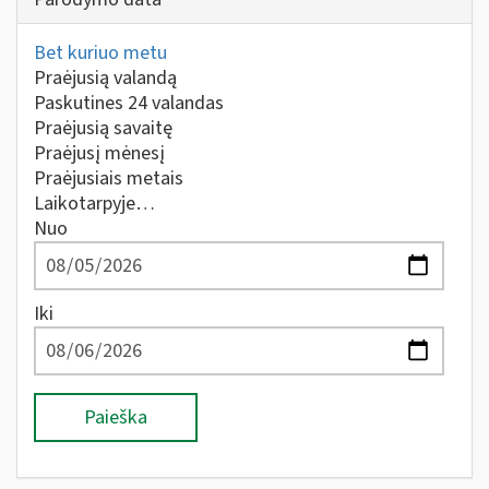
Bet kuriuo metu
Praėjusią valandą
Paskutines 24 valandas
Praėjusią savaitę
Praėjusį mėnesį
Praėjusiais metais
Laikotarpyje…
Nuo
Iki
Paieška