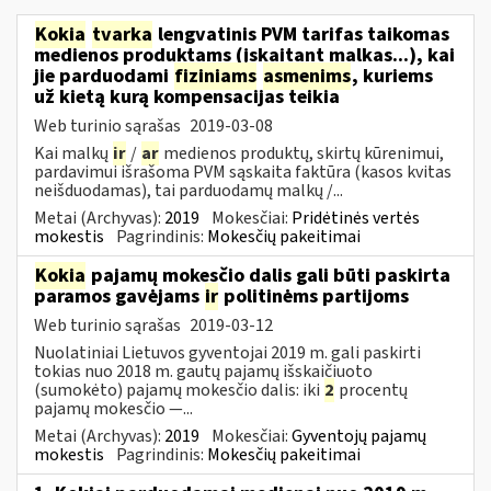
Kokia
tvarka
lengvatinis PVM tarifas taikomas
medienos produktams (įskaitant malkas...), kai
jie parduodami
fiziniams
asmenims
, kuriems
už kietą kurą kompensacijas teikia
Web turinio sąrašas
2019-03-08
Kai malkų
ir
/
ar
medienos produktų, skirtų kūrenimui,
pardavimui išrašoma PVM sąskaita faktūra (kasos kvitas
neišduodamas), tai parduodamų malkų /...
Metai (Archyvas):
2019
Mokesčiai:
Pridėtinės vertės
mokestis
Pagrindinis:
Mokesčių pakeitimai
Kokia
pajamų mokesčio dalis gali būti paskirta
paramos gavėjams
ir
politinėms partijoms
Web turinio sąrašas
2019-03-12
Nuolatiniai Lietuvos gyventojai 2019 m. gali paskirti
tokias nuo 2018 m. gautų pajamų išskaičiuoto
(sumokėto) pajamų mokesčio dalis: iki
2
procentų
pajamų mokesčio —...
Metai (Archyvas):
2019
Mokesčiai:
Gyventojų pajamų
mokestis
Pagrindinis:
Mokesčių pakeitimai