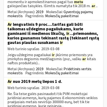
momentu ir apmokestinamos pagal tuo
metu
galiojančias taisykles. Išimtis numatyta tik 2018 m.
ar
...
Metai (Archyvas):
2019
Mokesčiai:
Gyventojų pajamų
mokestis
Pagrindinis:
Mokesčių pakeitimai
Ar
lengvatinis 9 proc....tarifas gali būti
taikomas uždegimo pagaliukams, kurie
gaminami iš medienos likučių,
ir
...priemonėms,
kurios gaunamos tekinant rąstą (tekinant rąstą
gautas plaušas susukamas
ir
Web turinio sąrašas
2019-03-08
Jeigu uždegimo pagaliukai
ir
įkūrimo priemonės yra
įmirkytos degiomis medžiagomis (pvz., vašku
ar
kitais
naftos produktais)...
Metai (Archyvas):
2019
Mokesčiai:
Pridėtinės vertės
mokestis
Pagrindinis:
Mokesčių pakeitimai
Ar
nuo 2019 metų liepos 1 d.
Web turinio sąrašas
2019-03-08
Ne. Šia teise galės pasinaudoti tik PVM mokėtojai
juridiniai asmenys, kurių pajamos iš ekonominės veiklos
praėjusiais metais neviršijo 300000 eurų, bet tik tie
juridiniai asmenys, kurie neįsigyja...