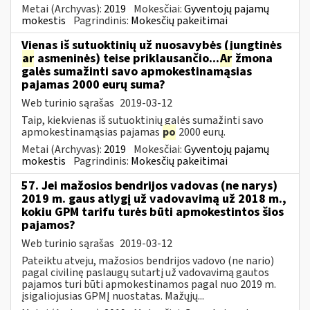
Metai (Archyvas):
2019
Mokesčiai:
Gyventojų pajamų
mokestis
Pagrindinis:
Mokesčių pakeitimai
Vienas iš sutuoktinių už nuosavybės (jungtinės
ar
asmeninės) teise priklausančio...
Ar
žmona
galės sumažinti savo apmokestinamąsias
pajamas 2000 eurų suma?
Web turinio sąrašas
2019-03-12
Taip, kiekvienas iš sutuoktinių galės sumažinti savo
apmokestinamąsias pajamas
po
2000 eurų.
Metai (Archyvas):
2019
Mokesčiai:
Gyventojų pajamų
mokestis
Pagrindinis:
Mokesčių pakeitimai
57. Jei mažosios bendrijos vadovas (ne narys)
2019 m. gaus atlygį už vadovavimą už 2018 m.,
kokiu GPM tarifu turės būti apmokestintos šios
pajamos?
Web turinio sąrašas
2019-03-12
Pateiktu atveju, mažosios bendrijos vadovo (ne nario)
pagal civilinę paslaugų sutartį už vadovavimą gautos
pajamos turi būti apmokestinamos pagal nuo 2019 m.
įsigaliojusias GPMĮ nuostatas. Mažųjų...