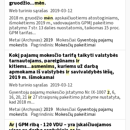
gruodžio...
mėn
.
Web turinio sąrašas
2019-03-12
2018 m. gruodžio
mėn
. apskaičiuotiems atostoginiams,
išmokėtiems 2019 m., vadovaujantis GPMĮ pakeitimo
įstatymo 7 str. 13 dalies nuostatomis, taikomas 15 proc.
GPM tarifas....
Metai (Archyvas):
2019
Mokesčiai:
Gyventojų pajamų
mokestis
Pagrindinis:
Mokesčių pakeitimai
Kokį pajamų mokesčio tarifą taikyti valstybės
tarnautojams, pareigūnams
ir
kitiems...
asmenims
, kuriems už darbą
apmokama iš valstybės
ir
savivaldybės lėšų,
2019 m. išmokamai
Web turinio sąrašas
2019-03-12
Gyventojų pajamų mokesčio įstatymo Nr. IX-1007
2
, 6,
16, 20, 21
ir
27 straipsnių pakeitimo įstatyme nustatyta,
kad 2018 m....
Metai (Archyvas):
2019
Mokesčiai:
Gyventojų pajamų
mokestis
Pagrindinis:
Mokesčių pakeitimai
Ar
į GPM ribą - 120 VDU – yra įskaičiuojamos