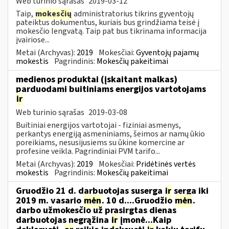
Web turinio sąrašas
2019-03-12
Taip,
mokesčių
administratorius tikrins gyventojų
pateiktus dokumentus, kuriais bus grindžiama teisė į
mokesčio lengvatą. Taip pat bus tikrinama informacija
įvairiose...
Metai (Archyvas):
2019
Mokesčiai:
Gyventojų pajamų
mokestis
Pagrindinis:
Mokesčių pakeitimai
medienos produktai (įskaitant malkas)
parduodami buitiniams energijos vartotojams
ir
Web turinio sąrašas
2019-03-08
Buitiniai energijos vartotojai - fiziniai asmenys,
perkantys energiją asmeniniams, šeimos ar namų ūkio
poreikiams, nesusijusiems su ūkine komercine ar
profesine veikla. Pagrindiniai PVM tarifo...
Metai (Archyvas):
2019
Mokesčiai:
Pridėtinės vertės
mokestis
Pagrindinis:
Mokesčių pakeitimai
Gruodžio 21 d. darbuotojas suserga
ir
serga iki
2019 m. vasario
mėn
. 10 d....Gruodžio
mėn
.
darbo užmokesčio už prasirgtas dienas
darbuotojas negrąžina
ir
įmonė...Kaip