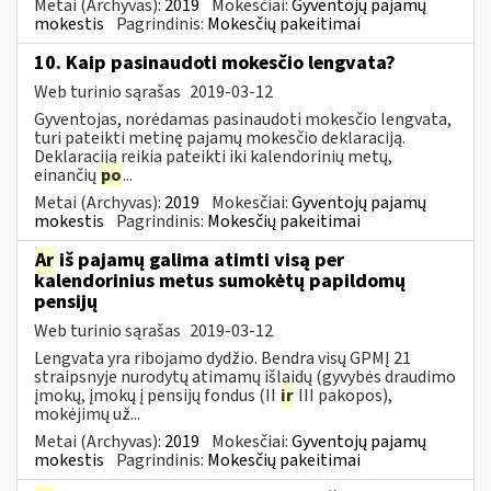
Metai (Archyvas):
2019
Mokesčiai:
Gyventojų pajamų
mokestis
Pagrindinis:
Mokesčių pakeitimai
10. Kaip pasinaudoti mokesčio lengvata?
Web turinio sąrašas
2019-03-12
Gyventojas, norėdamas pasinaudoti mokesčio lengvata,
turi pateikti metinę pajamų mokesčio deklaraciją.
Deklaraciją reikia pateikti iki kalendorinių metų,
einančių
po
...
Metai (Archyvas):
2019
Mokesčiai:
Gyventojų pajamų
mokestis
Pagrindinis:
Mokesčių pakeitimai
Ar
iš pajamų galima atimti visą per
kalendorinius metus sumokėtų papildomų
pensijų
Web turinio sąrašas
2019-03-12
Lengvata yra ribojamo dydžio. Bendra visų GPMĮ 21
straipsnyje nurodytų atimamų išlaidų (gyvybės draudimo
įmokų, įmokų į pensijų fondus (II
ir
III pakopos),
mokėjimų už...
Metai (Archyvas):
2019
Mokesčiai:
Gyventojų pajamų
mokestis
Pagrindinis:
Mokesčių pakeitimai