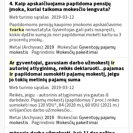
4. Kaip apskaičiuojama papildoma pensijų
įmoka, kuriai taikoma mokesčio lengvata?
Web turinio sąrašas
2019-03-12
Papildomoms pensijų kaupimo įmokoms apskaičiavimo
tvarka
nenustatyta. Gyventojas gali pats nuspręsti,
kokio dydžio sumą jis nori papildomai mokėti kartu su 3
procentų įmokų...
Metai (Archyvas):
2019
Mokesčiai:
Gyventojų pajamų
mokestis
Pagrindinis:
Mokesčių pakeitimai
Ar
gyventojui, gavusiam darbo užmokestį
ir
autorinį atlyginimą, reikės deklaruoti...pajamas
ir
papildomai sumokėti pajamų mokestį, jeigu
jo tokių metinių pajamų suma
Web turinio sąrašas
2019-03-12
Reikės, jeigu: - autorinis atlyginimas yra gautas iš
darbdavio. Pajamų mokestį (papildomus 7 proc.) reikės
sumokėti nuo 120 VDU*, 84 (2020 m.), 60 VDU (2021 m.)
viršijančios darbo užmokesčio...
Metai (Archyvas):
2019
Mokesčiai:
Gyventojų pajamų
mokestis
Pagrindinis:
Mokesčių pakeitimai