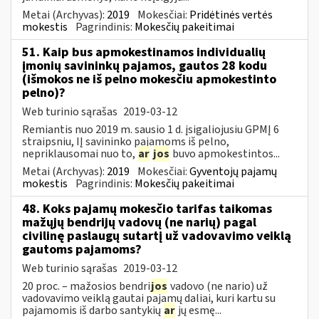
Metai (Archyvas):
2019
Mokesčiai:
Pridėtinės vertės
mokestis
Pagrindinis:
Mokesčių pakeitimai
51. Kaip bus apmokestinamos individualių
įmonių savininkų pajamos, gautos 28 kodu
(išmokos ne iš pelno mokesčiu apmokestinto
pelno)?
Web turinio sąrašas
2019-03-12
Remiantis nuo 2019 m. sausio 1 d. įsigaliojusiu GPMĮ 6
straipsniu, IĮ savininko pajamoms iš pelno,
nepriklausomai nuo to,
ar
jos
buvo apmokestintos...
Metai (Archyvas):
2019
Mokesčiai:
Gyventojų pajamų
mokestis
Pagrindinis:
Mokesčių pakeitimai
48. Koks pajamų mokesčio tarifas taikomas
mažųjų bendrijų vadovų (ne narių) pagal
civilinę paslaugų sutartį už vadovavimo veiklą
gautoms pajamoms?
Web turinio sąrašas
2019-03-12
20 proc. – mažosios bendri
jos
vadovo (ne nario) už
vadovavimo veiklą gautai pajamų daliai, kuri kartu su
pajamomis iš darbo santykių
ar
jų esmę...