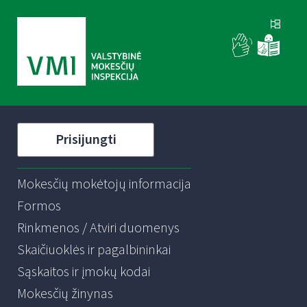
Prisijungti
Mokesčių mokėtojų informacija
Formos
Rinkmenos / Atviri duomenys
Skaičiuoklės ir pagalbininkai
Sąskaitos ir įmokų kodai
Mokesčių žinynas