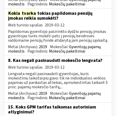
mokestis
Pagrindinis:
Mokesčių pakeitimai
Kokia
tvarka
tokias papildomas pensijų
įmokas reikia sumokėti?
Web turinio sąrašas
2019-03-12
Papildomas gyventojo pasirinkto dydžio pensijų įmokas
gyventojas turės mokėti pats į pensijų bendrovės
valdomame pensijų fonde atidarytą jam pensijų sąskaitą.
Metai (Archyvas):
2019
Mokesčiai:
Gyventojų pajamų
mokestis
Pagrindinis:
Mokesčių pakeitimai
8. Kas negali pasinaudoti mokesčio lengvata?
Web turinio sąrašas
2019-03-12
Lengvata negali pasinaudoti gyventojas, kuris
mokestiniu laikotarpiu gavo: tik ne individualios veiklos
pajamas už parduotas atliekas, apmokestintas taikant 5
proc. pajamų mokesčio tarifą,...
Metai (Archyvas):
2019
Mokesčiai:
Gyventojų pajamų
mokestis
Pagrindinis:
Mokesčių pakeitimai
15. Koks GPM tarifas taikomas autoriniam
atlyginimui?