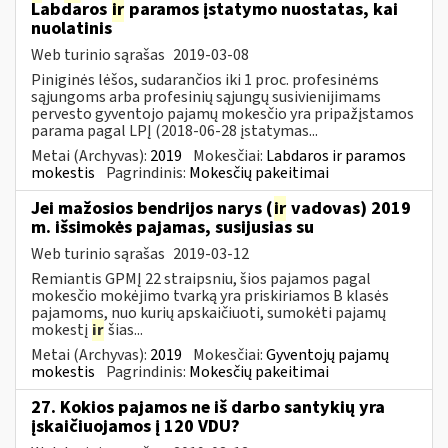
Labdaros
ir
paramos įstatymo nuostatas, kai
nuolatinis
Web turinio sąrašas
2019-03-08
Piniginės lėšos, sudarančios iki 1 proc. profesinėms
sąjungoms arba profesinių sąjungų susivienijimams
pervesto gyventojo pajamų mokesčio yra pripažįstamos
parama pagal LPĮ (2018-06-28 įstatymas...
Metai (Archyvas):
2019
Mokesčiai:
Labdaros ir paramos
mokestis
Pagrindinis:
Mokesčių pakeitimai
Jei mažosios bendrijos narys (
ir
vadovas) 2019
m. išsimokės pajamas, susijusias su
Web turinio sąrašas
2019-03-12
Remiantis GPMĮ 22 straipsniu, šios pajamos pagal
mokesčio mokėjimo tvarką yra priskiriamos B klasės
pajamoms, nuo kurių apskaičiuoti, sumokėti pajamų
mokestį
ir
šias...
Metai (Archyvas):
2019
Mokesčiai:
Gyventojų pajamų
mokestis
Pagrindinis:
Mokesčių pakeitimai
27. Kokios pajamos ne iš darbo santykių yra
įskaičiuojamos į 120 VDU?