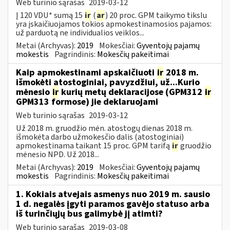
Web turinio sąrašas
2019-03-12
Į 120 VDU* sumą 15
ir
(
ar
) 20 proc. GPM taikymo tikslu
yra įskaičiuojamos tokios apmokestinamosios pajamos:
už parduotą ne individualios veiklos...
Metai (Archyvas):
2019
Mokesčiai:
Gyventojų pajamų
mokestis
Pagrindinis:
Mokesčių pakeitimai
Kaip apmokestinami apskaičiuoti
ir
2018 m.
išmokėti atostoginiai, pavyzdžiui, už...Kurio
mėnesio
ir
kurių metų deklaracijose (GPM312
ir
GPM313 formose) jie deklaruojami
Web turinio sąrašas
2019-03-12
Už 2018 m. gruodžio mėn. atostogų dienas 2018 m.
išmokėta darbo užmokesčio dalis (atostoginiai)
apmokestinama taikant 15 proc. GPM tarifą
ir
gruodžio
mėnesio NPD. Už 2018...
Metai (Archyvas):
2019
Mokesčiai:
Gyventojų pajamų
mokestis
Pagrindinis:
Mokesčių pakeitimai
1. Kokiais atvejais asmenys nuo 2019 m. sausio
1 d. negalės įgyti paramos gavėjo statuso arba
iš turinčiųjų bus galimybė jį atimti?
Web turinio sąrašas
2019-03-08