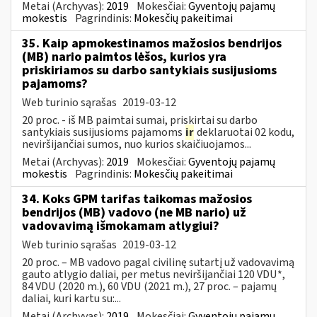
Metai (Archyvas):
2019
Mokesčiai:
Gyventojų pajamų
mokestis
Pagrindinis:
Mokesčių pakeitimai
35. Kaip apmokestinamos mažosios bendrijos
(MB) nario paimtos lėšos, kurios yra
priskiriamos su darbo santykiais susijusioms
pajamoms?
Web turinio sąrašas
2019-03-12
20 proc. - iš MB paimtai sumai, priskirtai su darbo
santykiais susijusioms pajamoms
ir
deklaruotai 02 kodu,
neviršijančiai sumos, nuo kurios skaičiuojamos...
Metai (Archyvas):
2019
Mokesčiai:
Gyventojų pajamų
mokestis
Pagrindinis:
Mokesčių pakeitimai
34. Koks GPM tarifas taikomas mažosios
bendrijos (MB) vadovo (ne MB nario) už
vadovavimą išmokamam atlygiui?
Web turinio sąrašas
2019-03-12
20 proc. – MB vadovo pagal civilinę sutartį už vadovavimą
gauto atlygio daliai, per metus neviršijančiai 120 VDU*,
84 VDU (2020 m.), 60 VDU (2021 m.), 27 proc. – pajamų
daliai, kuri kartu su:...
Metai (Archyvas):
2019
Mokesčiai:
Gyventojų pajamų