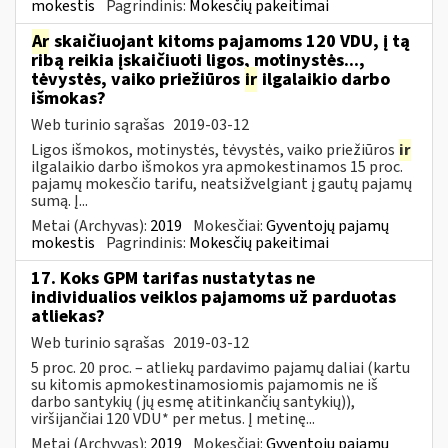
mokestis
Pagrindinis:
Mokesčių pakeitimai
Ar
skaičiuojant kitoms pajamoms 120 VDU, į tą
ribą reikia įskaičiuoti ligos, motinystės...,
tėvystės, vaiko priežiūros
ir
ilgalaikio darbo
išmokas?
Web turinio sąrašas
2019-03-12
Ligos išmokos, motinystės, tėvystės, vaiko priežiūros
ir
ilgalaikio darbo išmokos yra apmokestinamos 15 proc.
pajamų mokesčio tarifu, neatsižvelgiant į gautų pajamų
sumą. Į...
Metai (Archyvas):
2019
Mokesčiai:
Gyventojų pajamų
mokestis
Pagrindinis:
Mokesčių pakeitimai
17. Koks GPM tarifas nustatytas ne
individualios veiklos pajamoms už parduotas
atliekas?
Web turinio sąrašas
2019-03-12
5 proc. 20 proc. – atliekų pardavimo pajamų daliai (kartu
su kitomis apmokestinamosiomis pajamomis ne iš
darbo santykių (jų esmę atitinkančių santykių)),
viršijančiai 120 VDU* per metus. Į metinę...
Metai (Archyvas):
2019
Mokesčiai:
Gyventojų pajamų