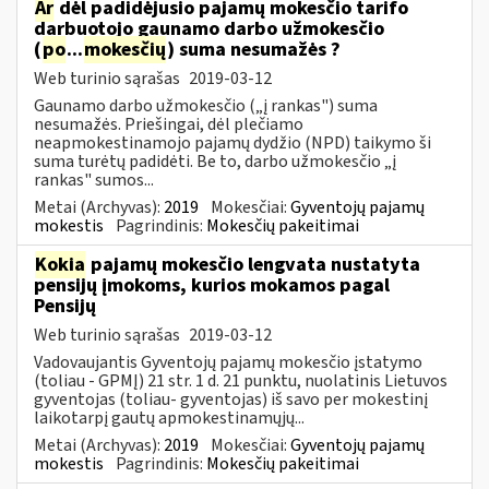
Ar
dėl padidėjusio pajamų mokesčio tarifo
darbuotojo gaunamo darbo užmokesčio
(
po
...
mokesčių
) suma nesumažės ?
Web turinio sąrašas
2019-03-12
Gaunamo darbo užmokesčio („į rankas") suma
nesumažės. Priešingai, dėl plečiamo
neapmokestinamojo pajamų dydžio (NPD) taikymo ši
suma turėtų padidėti. Be to, darbo užmokesčio „į
rankas" sumos...
Metai (Archyvas):
2019
Mokesčiai:
Gyventojų pajamų
mokestis
Pagrindinis:
Mokesčių pakeitimai
Kokia
pajamų mokesčio lengvata nustatyta
pensijų įmokoms, kurios mokamos pagal
Pensijų
Web turinio sąrašas
2019-03-12
Vadovaujantis Gyventojų pajamų mokesčio įstatymo
(toliau - GPMĮ) 21 str. 1 d. 21 punktu, nuolatinis Lietuvos
gyventojas (toliau- gyventojas) iš savo per mokestinį
laikotarpį gautų apmokestinamųjų...
Metai (Archyvas):
2019
Mokesčiai:
Gyventojų pajamų
mokestis
Pagrindinis:
Mokesčių pakeitimai