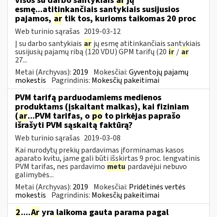
visos su darbo santykiais
ar
jų
esmę...atitinkančiais santykiais susijusios
pajamos,
ar
tik tos, kurioms taikomas 20 proc
Web turinio sąrašas
2019-03-12
Į su darbo santykiais
ar
jų esmę atitinkančiais santykiais
susijusių pajamų ribą (120 VDU) GPM tarifų (20
ir
/
ar
27...
Metai (Archyvas):
2019
Mokesčiai:
Gyventojų pajamų
mokestis
Pagrindinis:
Mokesčių pakeitimai
PVM tarifą parduodamiems medienos
produktams (įskaitant malkas), kai fiziniam
(
ar
...PVM tarifas, o
po
to pirkėjas paprašo
išrašyti PVM sąskaitą faktūrą?
Web turinio sąrašas
2019-03-08
Kai nurodytų prekių pardavimas įforminamas kasos
aparato kvitu, jame gali būti išskirtas 9 proc. lengvatinis
PVM tarifas, nes pardavimo
metu
pardavėjui nebuvo
galimybės...
Metai (Archyvas):
2019
Mokesčiai:
Pridėtinės vertės
mokestis
Pagrindinis:
Mokesčių pakeitimai
2
....
Ar
yra laikoma gauta parama pagal