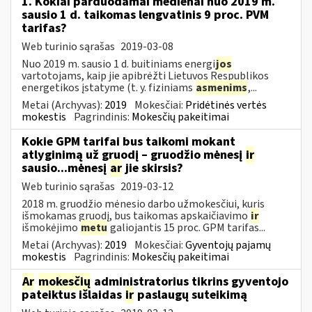
1. Kokiai parduodamai medienai nuo 2019 m.
sausio 1 d. taikomas lengvatinis 9 proc. PVM
tarifas?
Web turinio sąrašas
2019-03-08
Nuo 2019 m. sausio 1 d. buitiniams energi
jos
vartotojams, kaip jie apibrėžti Lietuvos Respublikos
energetikos įstatyme (t. y. fiziniams
asmenims
,...
Metai (Archyvas):
2019
Mokesčiai:
Pridėtinės vertės
mokestis
Pagrindinis:
Mokesčių pakeitimai
Kokie GPM tarifai bus taikomi mokant
atlyginimą už gruodį – gruodžio mėnesį
ir
sausio...mėnesį
ar
jie skirsis?
Web turinio sąrašas
2019-03-12
2018 m. gruodžio mėnesio darbo užmokesčiui, kuris
išmokamas gruodį, bus taikomas apskaičiavimo
ir
išmokėjimo
metu
galiojantis 15 proc. GPM tarifas...
Metai (Archyvas):
2019
Mokesčiai:
Gyventojų pajamų
mokestis
Pagrindinis:
Mokesčių pakeitimai
Ar
mokesčių
administratorius tikrins gyventojo
pateiktus išlaidas
ir
paslaugų suteikimą