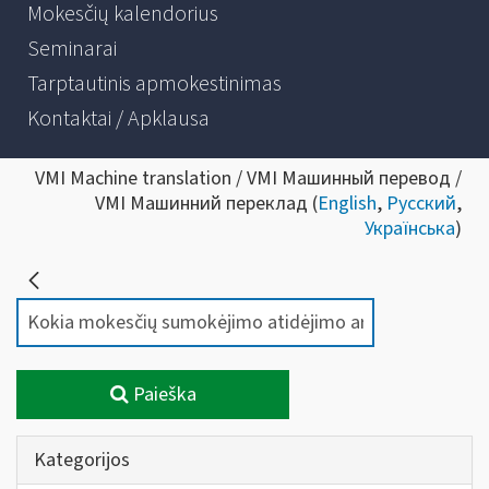
Mokesčių kalendorius
Seminarai
Tarptautinis apmokestinimas
Kontaktai / Apklausa
VMI Machine translation / VMI Машинный перевод /
VMI Машинний переклад (
English
,
Русский
,
Українська
)
Paieška
Kategorijos