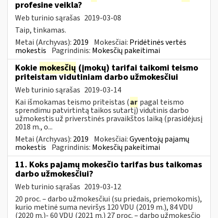
profesine veikla?
Web turinio sąrašas
2019-03-08
Taip, tinkamas.
Metai (Archyvas):
2019
Mokesčiai:
Pridėtinės vertės
mokestis
Pagrindinis:
Mokesčių pakeitimai
Kokie
mokesčių
(įmokų) tarifai taikomi teismo
priteistam vidutiniam darbo užmokesčiui
Web turinio sąrašas
2019-03-14
Kai išmokamas teismo priteistas (
ar
pagal teismo
sprendimu patvirtintą taikos sutartį) vidutinis darbo
užmokestis už priverstinės pravaikštos laiką (prasidėjusį
2018 m., o...
Metai (Archyvas):
2019
Mokesčiai:
Gyventojų pajamų
mokestis
Pagrindinis:
Mokesčių pakeitimai
11. Koks pajamų mokesčio tarifas bus taikomas
darbo užmokesčiui?
Web turinio sąrašas
2019-03-12
20 proc. – darbo užmokesčiui (su priedais, priemokomis),
kurio metinė suma neviršys 120 VDU (2019 m.), 84 VDU
(2020 m.)- 60 VDU (2021 m.) 27 proc. – darbo užmokesčio