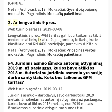
(GPMĮ 8...
Metai (Archyvas):
2019
Mokesčiai:
Gyventojų pajamų
mokestis
Pagrindinis:
Mokesčių pakeitimai
2
.
Ar
lengvatinis 9 proc.
Web turinio sąrašas
2019-03-08
Lengvatinis 9 proc. PVM tarifas gali būti taikomas tik iš
medienos atliekų
ir
atraižų pagamintų briketų, kurie
klasifikuojami KN 4401 pozicijoje, pardavimui. Kitaip...
Metai (Archyvas):
2019
Mokesčiai:
Pridėtinės vertės
mokestis
Pagrindinis:
Mokesčių pakeitimai
54. Juridinis asmuo išmoka autorinį atlyginimą
2019 m. už paslaugas, kurios buvo atliktos
2018 m. Autoriai su juridiniu asmeniu yra susiję
darbo santykiais. Koks bus taikomas GPM
tarifas?
Web turinio sąrašas
2019-03-12
Juridinis asmuo – darbdavys, savo darbuotojui 2019
metais išmokėdamas autorinį atlyginimą už paslaugas,
kurios buvo atliktos 2018 metais, nuo 2019 metais
išmokamos autorinio atlyginimo sumos turi...