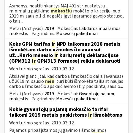
Asmenys, neatitinkantys MAĮ 401 str. nustatytų
minimalių patikimo
mokesčių
mokėtojo kriterijų, nuo
2019 m. sausio 1 d. negalės įgyti paramos gavėjo statuso,
o tais...
Metai (Archyvas):
2019
Mokesčiai:
Labdaros ir paramos
mokestis
Pagrindinis:
Mokesčių pakeitimai
Koks GPM tarifas
ir
NPD taikomas 2018 metais
išmokėtam darbo užmokesčio avansui
už...Kurio mėnesio
ir
kurių metų deklaracijose
(GPM312
ir
GPM313 formose) reikia deklaruoti
Web turinio sąrašas
2019-03-12
Atsižvelgiant į tai, kad darbo užmokesčio dalis (avansas)
už 2019 m. sausio
mėn
. turi būti išmokėta taikant naujas
darbo užmokesčio apskaičiavimo (t. y. padidinta, sausio...
Metai (Archyvas):
2019
Mokesčiai:
Gyventojų pajamų
mokestis
Pagrindinis:
Mokesčių pakeitimai
Kokie gyventojų pajamų mokesčio tarifai
taikomi 2019 metais paskirtoms
ir
išmokėtoms
Web turinio sąrašas
2019-03-12
Pajamos pripažįstamos jų gavimo (išmokėjimo)