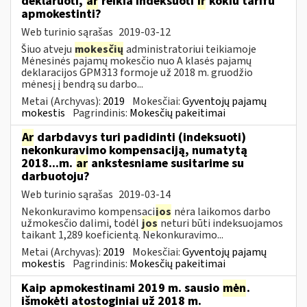
deklaruoti,
ar
reikia indeksuoti
ir
kokiu tarifu
apmokestinti?
Web turinio sąrašas
2019-03-12
Šiuo atveju
mokesčių
administratoriui teikiamoje
Mėnesinės pajamų mokesčio nuo A klasės pajamų
deklaracijos GPM313 formoje už 2018 m. gruodžio
mėnesį į bendrą su darbo...
Metai (Archyvas):
2019
Mokesčiai:
Gyventojų pajamų
mokestis
Pagrindinis:
Mokesčių pakeitimai
Ar
darbdavys turi padidinti (indeksuoti)
nekonkuravimo kompensaciją, numatytą
2018...m.
ar
ankstesniame susitarime su
darbuotoju?
Web turinio sąrašas
2019-03-14
Nekonkuravimo kompensaci
jos
nėra laikomos darbo
užmokesčio dalimi, todėl
jos
neturi būti indeksuojamos
taikant 1,289 koeficientą. Nekonkuravimo...
Metai (Archyvas):
2019
Mokesčiai:
Gyventojų pajamų
mokestis
Pagrindinis:
Mokesčių pakeitimai
Kaip apmokestinami 2019 m. sausio
mėn
.
išmokėti atostoginiai už 2018 m.