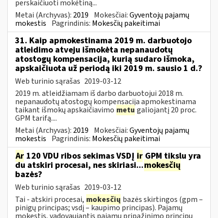
perskaičiuoti mokėtiną...
Metai (Archyvas):
2019
Mokesčiai:
Gyventojų pajamų
mokestis
Pagrindinis:
Mokesčių pakeitimai
31. Kaip apmokestinama 2019 m. darbuotojo
atleidimo atveju išmokėta nepanaudotų
atostogų kompensacija, kurią sudaro išmoka,
apskaičiuota už periodą iki 2019 m. sausio 1 d.?
Web turinio sąrašas
2019-03-12
2019 m. atleidžiamam iš darbo darbuotojui 2018 m.
nepanaudotų atostogų kompensacija apmokestinama
taikant išmokų apskaičiavimo
metu
galiojantį 20 proc.
GPM tarifą....
Metai (Archyvas):
2019
Mokesčiai:
Gyventojų pajamų
mokestis
Pagrindinis:
Mokesčių pakeitimai
Ar
120 VDU ribos sekimas VSDĮ
ir
GPM tikslu yra
du atskiri procesai, nes skiriasi...
mokesčių
bazės?
Web turinio sąrašas
2019-03-12
Tai - atskiri procesai,
mokesčių
bazės skirtingos (gpm –
pinigų principas; vsdį – kaupimo principas). Pajamų
mokestis, vadovaujantis pajamų pripažinimo principu