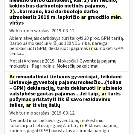
mėnesio darbo užmokestį, kai: 1) dar nežino,
kokios bus darbuotojo metinės pajamos,
2
)...kai mano, kad darbuotojo darbo
užmokestis 2019 m. lapkričio
ar
gruodžio
mėn
.
viršys
Web turinio sąrašas
2019-03-12
Abiem atvejais darbdavys turi taikyti 20 proc. GPM tarifą.
Darbo užmokesčiui viršijus 120 VDU ribą, pareiga
perskaičiuoti GPM, deklaruoti pajamas
ir
sumokėti GPM
tenka...
Metai (Archyvas):
2019
Mokesčiai:
Gyventojų pajamų
mokestis
Pagrindinis:
Mokesčių pakeitimai
Ar
nenuolatiniai Lietuvos gyventojai, teikdami
Lietuvoje gyventojų pajamų mokesčio...(toliau
– GPM) deklaraciją, turės deklaruoti
ir
užsienio
valstybėse gautas pajamas...Jei taip,
ar
turės
pažymas pristatyti tik iš savo rezidavimo
šalies,
ar
iš visų šalių
Web turinio sąrašas
2019-03-12
Nenuolatiniai Lietuvos gyventojai, mokestiniu
laikotarpiu Lietuvoje gavę A arba /
ir
B klasės pajamų,
kuriems pagal GPMĮ nuostatas atsiranda pareiga