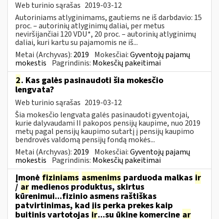
Web turinio sąrašas
2019-03-12
Autoriniams atlyginimams, gautiems ne iš darbdavio: 15
proc. – autorinių atlyginimų daliai, per metus
neviršijančiai 120 VDU*, 20 proc. – autorinių atlyginimų
daliai, kuri kartu su pajamomis ne iš...
Metai (Archyvas):
2019
Mokesčiai:
Gyventojų pajamų
mokestis
Pagrindinis:
Mokesčių pakeitimai
2
. Kas galės pasinaudoti šia mokesčio
lengvata?
Web turinio sąrašas
2019-03-12
Šia mokesčio lengvata galės pasinaudoti gyventojai,
kurie dalyvaudami II pakopos pensijų kaupime, nuo 2019
metų pagal pensijų kaupimo sutartį į pensijų kaupimo
bendrovės valdomą pensijų fondą mokės...
Metai (Archyvas):
2019
Mokesčiai:
Gyventojų pajamų
mokestis
Pagrindinis:
Mokesčių pakeitimai
Įmonė
fiziniams
asmenims
parduoda malkas
ir
/
ar
medienos produktus, skirtus
kūrenimui...fizinio asmens raštiškas
patvirtinimas, kad jis perka prekes kaip
buitinis vartotojas
ir
...su ūkine komercine
ar