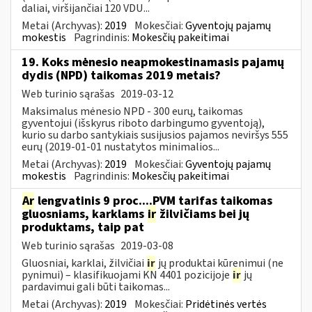
daliai, viršijančiai 120 VDU...
Metai (Archyvas):
2019
Mokesčiai:
Gyventojų pajamų
mokestis
Pagrindinis:
Mokesčių pakeitimai
19. Koks mėnesio neapmokestinamasis pajamų
dydis (NPD) taikomas 2019 metais?
Web turinio sąrašas
2019-03-12
Maksimalus mėnesio NPD - 300 eurų, taikomas
gyventojui (išskyrus riboto darbingumo gyventoją),
kurio su darbo santykiais susijusios pajamos neviršys 555
eurų (2019-01-01 nustatytos minimalios...
Metai (Archyvas):
2019
Mokesčiai:
Gyventojų pajamų
mokestis
Pagrindinis:
Mokesčių pakeitimai
Ar
lengvatinis 9 proc....PVM tarifas taikomas
gluosniams, karklams
ir
žilvičiams bei jų
produktams, taip pat
Web turinio sąrašas
2019-03-08
Gluosniai, karklai, žilvičiai
ir
jų produktai kūrenimui (ne
pynimui) – klasifikuojami KN 4401 pozicijoje
ir
jų
pardavimui gali būti taikomas...
Metai (Archyvas):
2019
Mokesčiai:
Pridėtinės vertės