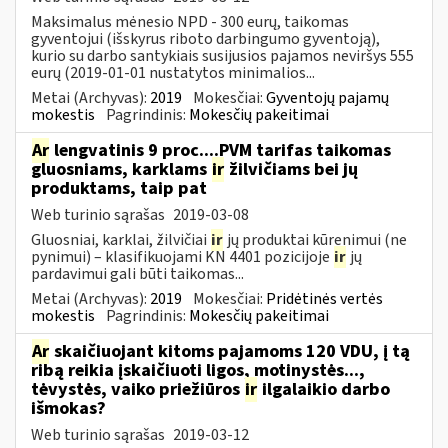
Maksimalus mėnesio NPD - 300 eurų, taikomas
gyventojui (išskyrus riboto darbingumo gyventoją),
kurio su darbo santykiais susijusios pajamos neviršys 555
eurų (2019-01-01 nustatytos minimalios...
Metai (Archyvas):
2019
Mokesčiai:
Gyventojų pajamų
mokestis
Pagrindinis:
Mokesčių pakeitimai
Ar
lengvatinis 9 proc....PVM tarifas taikomas
gluosniams, karklams
ir
žilvičiams bei jų
produktams, taip pat
Web turinio sąrašas
2019-03-08
Gluosniai, karklai, žilvičiai
ir
jų produktai kūrenimui (ne
pynimui) – klasifikuojami KN 4401 pozicijoje
ir
jų
pardavimui gali būti taikomas...
Metai (Archyvas):
2019
Mokesčiai:
Pridėtinės vertės
mokestis
Pagrindinis:
Mokesčių pakeitimai
Ar
skaičiuojant kitoms pajamoms 120 VDU, į tą
ribą reikia įskaičiuoti ligos, motinystės...,
tėvystės, vaiko priežiūros
ir
ilgalaikio darbo
išmokas?
Web turinio sąrašas
2019-03-12