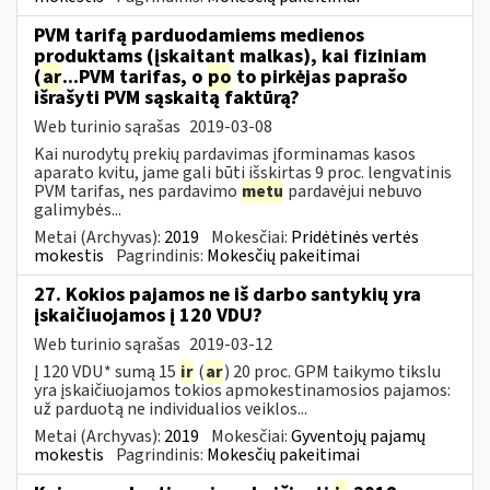
PVM tarifą parduodamiems medienos
produktams (įskaitant malkas), kai fiziniam
(
ar
...PVM tarifas, o
po
to pirkėjas paprašo
išrašyti PVM sąskaitą faktūrą?
Web turinio sąrašas
2019-03-08
Kai nurodytų prekių pardavimas įforminamas kasos
aparato kvitu, jame gali būti išskirtas 9 proc. lengvatinis
PVM tarifas, nes pardavimo
metu
pardavėjui nebuvo
galimybės...
Metai (Archyvas):
2019
Mokesčiai:
Pridėtinės vertės
mokestis
Pagrindinis:
Mokesčių pakeitimai
27. Kokios pajamos ne iš darbo santykių yra
įskaičiuojamos į 120 VDU?
Web turinio sąrašas
2019-03-12
Į 120 VDU* sumą 15
ir
(
ar
) 20 proc. GPM taikymo tikslu
yra įskaičiuojamos tokios apmokestinamosios pajamos:
už parduotą ne individualios veiklos...
Metai (Archyvas):
2019
Mokesčiai:
Gyventojų pajamų
mokestis
Pagrindinis:
Mokesčių pakeitimai