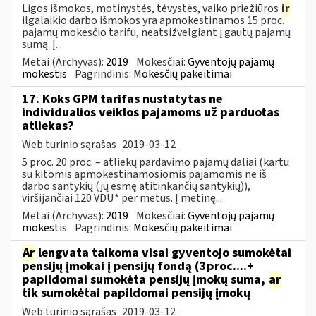
Ligos išmokos, motinystės, tėvystės, vaiko priežiūros
ir
ilgalaikio darbo išmokos yra apmokestinamos 15 proc.
pajamų mokesčio tarifu, neatsižvelgiant į gautų pajamų
sumą. Į...
Metai (Archyvas):
2019
Mokesčiai:
Gyventojų pajamų
mokestis
Pagrindinis:
Mokesčių pakeitimai
17. Koks GPM tarifas nustatytas ne
individualios veiklos pajamoms už parduotas
atliekas?
Web turinio sąrašas
2019-03-12
5 proc. 20 proc. – atliekų pardavimo pajamų daliai (kartu
su kitomis apmokestinamosiomis pajamomis ne iš
darbo santykių (jų esmę atitinkančių santykių)),
viršijančiai 120 VDU* per metus. Į metinę...
Metai (Archyvas):
2019
Mokesčiai:
Gyventojų pajamų
mokestis
Pagrindinis:
Mokesčių pakeitimai
Ar
lengvata taikoma visai gyventojo sumokėtai
pensijų įmokai į pensijų fondą (3proc....+
papildomai sumokėta pensijų įmokų suma,
ar
tik sumokėtai papildomai pensijų įmokų
Web turinio sąrašas
2019-03-12