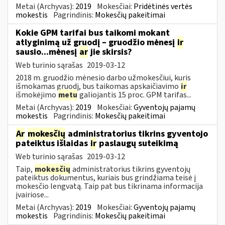
Metai (Archyvas):
2019
Mokesčiai:
Pridėtinės vertės
mokestis
Pagrindinis:
Mokesčių pakeitimai
Kokie GPM tarifai bus taikomi mokant
atlyginimą už gruodį – gruodžio mėnesį
ir
sausio...mėnesį
ar
jie skirsis?
Web turinio sąrašas
2019-03-12
2018 m. gruodžio mėnesio darbo užmokesčiui, kuris
išmokamas gruodį, bus taikomas apskaičiavimo
ir
išmokėjimo
metu
galiojantis 15 proc. GPM tarifas...
Metai (Archyvas):
2019
Mokesčiai:
Gyventojų pajamų
mokestis
Pagrindinis:
Mokesčių pakeitimai
Ar
mokesčių
administratorius tikrins gyventojo
pateiktus išlaidas
ir
paslaugų suteikimą
Web turinio sąrašas
2019-03-12
Taip,
mokesčių
administratorius tikrins gyventojų
pateiktus dokumentus, kuriais bus grindžiama teisė į
mokesčio lengvatą. Taip pat bus tikrinama informacija
įvairiose...
Metai (Archyvas):
2019
Mokesčiai:
Gyventojų pajamų
mokestis
Pagrindinis:
Mokesčių pakeitimai