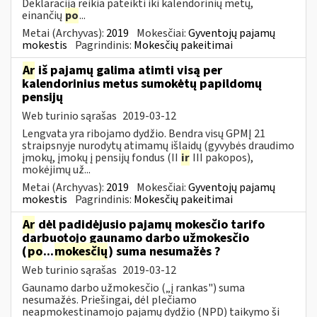
Deklaraciją reikia pateikti iki kalendorinių metų,
einančių
po
...
Metai (Archyvas):
2019
Mokesčiai:
Gyventojų pajamų
mokestis
Pagrindinis:
Mokesčių pakeitimai
Ar
iš pajamų galima atimti visą per
kalendorinius metus sumokėtų papildomų
pensijų
Web turinio sąrašas
2019-03-12
Lengvata yra ribojamo dydžio. Bendra visų GPMĮ 21
straipsnyje nurodytų atimamų išlaidų (gyvybės draudimo
įmokų, įmokų į pensijų fondus (II
ir
III pakopos),
mokėjimų už...
Metai (Archyvas):
2019
Mokesčiai:
Gyventojų pajamų
mokestis
Pagrindinis:
Mokesčių pakeitimai
Ar
dėl padidėjusio pajamų mokesčio tarifo
darbuotojo gaunamo darbo užmokesčio
(
po
...
mokesčių
) suma nesumažės ?
Web turinio sąrašas
2019-03-12
Gaunamo darbo užmokesčio („į rankas") suma
nesumažės. Priešingai, dėl plečiamo
neapmokestinamojo pajamų dydžio (NPD) taikymo ši