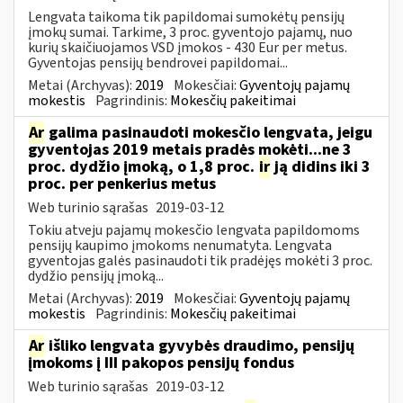
Lengvata taikoma tik papildomai sumokėtų pensijų
įmokų sumai. Tarkime, 3 proc. gyventojo pajamų, nuo
kurių skaičiuojamos VSD įmokos - 430 Eur per metus.
Gyventojas pensijų bendrovei papildomai...
Metai (Archyvas):
2019
Mokesčiai:
Gyventojų pajamų
mokestis
Pagrindinis:
Mokesčių pakeitimai
Ar
galima pasinaudoti mokesčio lengvata, jeigu
gyventojas 2019 metais pradės mokėti...ne 3
proc. dydžio įmoką, o 1,8 proc.
ir
ją didins iki 3
proc. per penkerius metus
Web turinio sąrašas
2019-03-12
Tokiu atveju pajamų mokesčio lengvata papildomoms
pensijų kaupimo įmokoms nenumatyta. Lengvata
gyventojas galės pasinaudoti tik pradėjęs mokėti 3 proc.
dydžio pensijų įmoką...
Metai (Archyvas):
2019
Mokesčiai:
Gyventojų pajamų
mokestis
Pagrindinis:
Mokesčių pakeitimai
Ar
išliko lengvata gyvybės draudimo, pensijų
įmokoms į III pakopos pensijų fondus
Web turinio sąrašas
2019-03-12