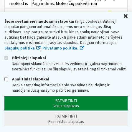
mokestis
Pagrindinis:
Mokesčių pakeitimai
Koks GPM tarifas nustatytas kilnojamojo
ir
U
nekilnojamojo turto pardavimo pajamoms
Šioje svetainėje naudojami slapukai
(angl. cookies). Būtinieji
slapukai įdiegiami automatiškai ir jiems nėra reikalingas Jūsų
Web turinio sąrašas
2019-03-12
sutikimas. Taip pat galite sutikti ir su kitų slapukų naudojimu. Savo
15 proc. - ne individualios veiklos turto
ir
individualios
sutikimą bet kada galėsite atšaukti pakeisdami interneto naršyklės
veiklos turtui priskirto nekilnojamojo pagal prigimtį
nustatymus ir ištrindami įrašytus slapukus. Daugiau informacijos
daikto pardavimo (kitokio perleidimo nuosavybėn)...
Slapukų politika
;
Privatumo politika.
Metai (Archyvas):
2019
Mokesčiai:
Gyventojų pajamų
mokestis
Pagrindinis:
Mokesčių pakeitimai
Būtinieji slapukai
Naudojami sklandžiam svetainės veikimui ir įgalina pagrindines
pajamų mokesčio tarifas bus taikomas ligos,
svetainės funkcijas. Be šių slapukų svetainė negali tinkamai veikti.
motinystės, tėvystės, vaiko priežiūros
ir
Analitiniai slapukai
Web turinio sąrašas
2019-03-12
Renka statistinę informaciją apie svetainės naudojimą ir
15 proc. - įskaitant
ir
darbdavio išmokamai ligos
naudojami Jūsų naršymo patirties gerinimui.
išmokai už pirmas ligos dienas
Metai (Archyvas):
2019
Mokesčiai:
Gyventojų pajamų
PATVIRTINTI
mokestis
Pagrindinis:
Mokesčių pakeitimai
Visus slapukus
Ar
lengvatinis 9 proc....Jeigu minėtose
PATVIRTINTI
granulėse / briketuose yra medienos
ir
Pasirinktus slapukus
biomasės,
ar
svarbi proporcija