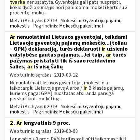
tvarka
nenustatyta. Gyventojas gali pats nuspręsti,
kokio dydžio sumą jis nori papildomai mokėti kartu su 3
procentų įmokų...
Metai (Archyvas):
2019
Mokesčiai:
Gyventojų pajamų
mokestis
Pagrindinis:
Mokesčių pakeitimai
Ar
nenuolatiniai Lietuvos gyventojai, teikdami
Lietuvoje gyventojų pajamų mokesčio...(toliau
– GPM) deklaraciją, turės deklaruoti
ir
užsienio
valstybėse gautas pajamas...Jei taip,
ar
turės
pažymas pristatyti tik iš savo rezidavimo
šalies,
ar
iš visų šalių
Web turinio sąrašas
2019-03-12
Nenuolatiniai Lietuvos gyventojai, mokestiniu
laikotarpiu Lietuvoje gavę A arba /
ir
B klasės pajamų,
kuriems pagal GPMĮ nuostatas atsiranda pareiga
perskaičiuoti mokėtiną...
Metai (Archyvas):
2019
Mokesčiai:
Gyventojų pajamų
mokestis
Pagrindinis:
Mokesčių pakeitimai
2
.
Ar
lengvatinis 9 proc.
Web turinio sąrašas
2019-03-08
Lengvatinis 9 proc. PVM tarifas gali būti taikomas tik iš