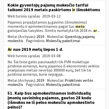
Kokie gyventojų pajamų mokesčio tarifai
taikomi 2019 metais paskirtoms
ir
išmokėtoms
Web turinio sąrašas
2019-03-12
Pajamos pripažįstamos jų gavimo (išmokėjimo)
momentu ir apmokestinamos pagal tuo
metu
galiojančias taisykles. Išimtis numatyta tik 2018 m.
ar
...
Metai (Archyvas):
2019
Mokesčiai:
Gyventojų pajamų
mokestis
Pagrindinis:
Mokesčių pakeitimai
Ar
nuo 2019 metų liepos 1 d.
Web turinio sąrašas
2019-03-08
Ne. Šia teise galės pasinaudoti tik PVM mokėtojai
juridiniai asmenys, kurių pajamos iš ekonominės veiklos
praėjusiais metais neviršijo 300000 eurų, bet tik tie
juridiniai asmenys, kurie neįsigyja...
Metai (Archyvas):
2019
Mokesčiai:
Pridėtinės vertės
mokestis
Pagrindinis:
Mokesčių pakeitimai
51. Kaip bus apmokestinamos individualių
įmonių savininkų pajamos, gautos 28 kodu
(išmokos ne iš pelno mokesčiu apmokestinto
pelno)?