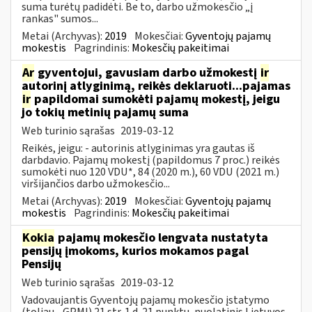
suma turėtų padidėti. Be to, darbo užmokesčio „į
rankas" sumos...
Metai (Archyvas):
2019
Mokesčiai:
Gyventojų pajamų
mokestis
Pagrindinis:
Mokesčių pakeitimai
Ar
gyventojui, gavusiam darbo užmokestį
ir
autorinį atlyginimą, reikės deklaruoti...pajamas
ir
papildomai sumokėti pajamų mokestį, jeigu
jo tokių metinių pajamų suma
Web turinio sąrašas
2019-03-12
Reikės, jeigu: - autorinis atlyginimas yra gautas iš
darbdavio. Pajamų mokestį (papildomus 7 proc.) reikės
sumokėti nuo 120 VDU*, 84 (2020 m.), 60 VDU (2021 m.)
viršijančios darbo užmokesčio...
Metai (Archyvas):
2019
Mokesčiai:
Gyventojų pajamų
mokestis
Pagrindinis:
Mokesčių pakeitimai
Kokia
pajamų mokesčio lengvata nustatyta
pensijų įmokoms, kurios mokamos pagal
Pensijų
Web turinio sąrašas
2019-03-12
Vadovaujantis Gyventojų pajamų mokesčio įstatymo
(toliau - GPMĮ) 21 str. 1 d. 21 punktu, nuolatinis Lietuvos