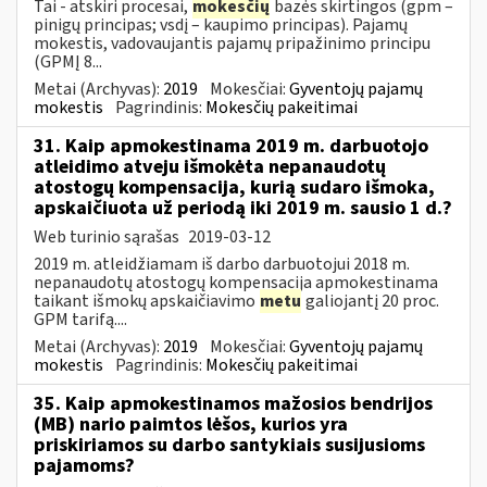
Tai - atskiri procesai,
mokesčių
bazės skirtingos (gpm –
pinigų principas; vsdį – kaupimo principas). Pajamų
mokestis, vadovaujantis pajamų pripažinimo principu
(GPMĮ 8...
Metai (Archyvas):
2019
Mokesčiai:
Gyventojų pajamų
mokestis
Pagrindinis:
Mokesčių pakeitimai
31. Kaip apmokestinama 2019 m. darbuotojo
atleidimo atveju išmokėta nepanaudotų
atostogų kompensacija, kurią sudaro išmoka,
apskaičiuota už periodą iki 2019 m. sausio 1 d.?
Web turinio sąrašas
2019-03-12
2019 m. atleidžiamam iš darbo darbuotojui 2018 m.
nepanaudotų atostogų kompensacija apmokestinama
taikant išmokų apskaičiavimo
metu
galiojantį 20 proc.
GPM tarifą....
Metai (Archyvas):
2019
Mokesčiai:
Gyventojų pajamų
mokestis
Pagrindinis:
Mokesčių pakeitimai
35. Kaip apmokestinamos mažosios bendrijos
(MB) nario paimtos lėšos, kurios yra
priskiriamos su darbo santykiais susijusioms
pajamoms?