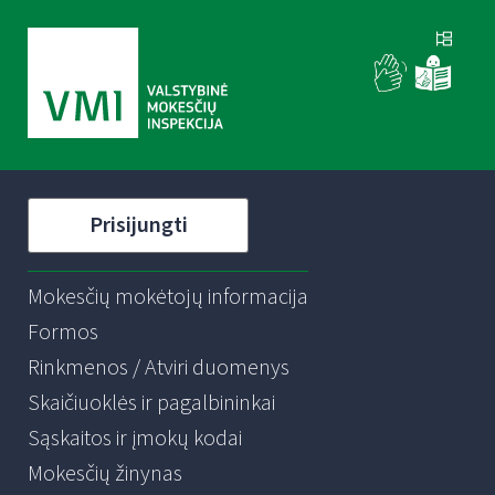
Prisijungti
Mokesčių mokėtojų informacija
Formos
Rinkmenos / Atviri duomenys
Skaičiuoklės ir pagalbininkai
Sąskaitos ir įmokų kodai
Mokesčių žinynas