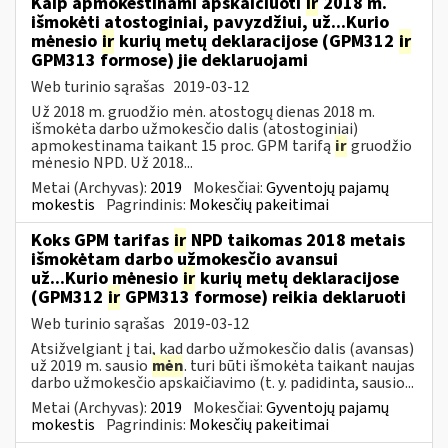
Kaip apmokestinami apskaičiuoti
ir
2018 m.
išmokėti atostoginiai, pavyzdžiui, už...Kurio
mėnesio
ir
kurių metų deklaracijose (GPM312
ir
GPM313 formose) jie deklaruojami
Web turinio sąrašas
2019-03-12
Už 2018 m. gruodžio mėn. atostogų dienas 2018 m.
išmokėta darbo užmokesčio dalis (atostoginiai)
apmokestinama taikant 15 proc. GPM tarifą
ir
gruodžio
mėnesio NPD. Už 2018...
Metai (Archyvas):
2019
Mokesčiai:
Gyventojų pajamų
mokestis
Pagrindinis:
Mokesčių pakeitimai
Koks GPM tarifas
ir
NPD taikomas 2018 metais
išmokėtam darbo užmokesčio avansui
už...Kurio mėnesio
ir
kurių metų deklaracijose
(GPM312
ir
GPM313 formose) reikia deklaruoti
Web turinio sąrašas
2019-03-12
Atsižvelgiant į tai, kad darbo užmokesčio dalis (avansas)
už 2019 m. sausio
mėn
. turi būti išmokėta taikant naujas
darbo užmokesčio apskaičiavimo (t. y. padidinta, sausio...
Metai (Archyvas):
2019
Mokesčiai:
Gyventojų pajamų
mokestis
Pagrindinis:
Mokesčių pakeitimai