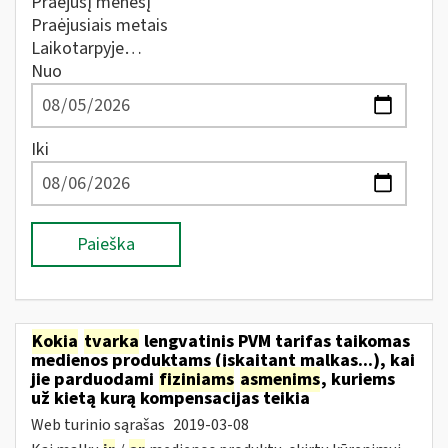
Praėjusį mėnesį
Praėjusiais metais
Laikotarpyje…
Nuo
Iki
Paieška
Kokia
tvarka
lengvatinis PVM tarifas taikomas
medienos produktams (įskaitant malkas...), kai
jie parduodami
fiziniams
asmenims
, kuriems
už kietą kurą kompensacijas teikia
Web turinio sąrašas
2019-03-08