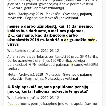
gyventojas (toliau- gyventojas) iš savo per mokestinį
laikotarpį gautų apmokestinamųjų...
Metai (Archyvas):
2019
Mokesčiai:
Gyventojų pajamų
mokestis
Pagrindinis:
Mokesčių pakeitimai
mėnesio darbo užmokestį, kai: 1) dar nežino,
kokios bus darbuotojo metinės pajamos,
2
)...kai mano, kad darbuotojo darbo
užmokestis 2019 m. lapkričio
ar
gruodžio
mėn
.
viršys
Web turinio sąrašas
2019-03-12
Abiem atvejais darbdavys turi taikyti 20 proc. GPM tarifą.
Darbo užmokesčiui viršijus 120 VDU ribą, pareiga
perskaičiuoti GPM, deklaruoti pajamas
ir
sumokėti GPM
tenka...
Metai (Archyvas):
2019
Mokesčiai:
Gyventojų pajamų
mokestis
Pagrindinis:
Mokesčių pakeitimai
4. Kaip apskaičiuojama papildoma pensijų
įmoka, kuriai taikoma mokesčio lengvata?
Web turinio sąrašas
2019-03-12
Papildomoms pensijų kaupimo įmokoms apskaičiavimo