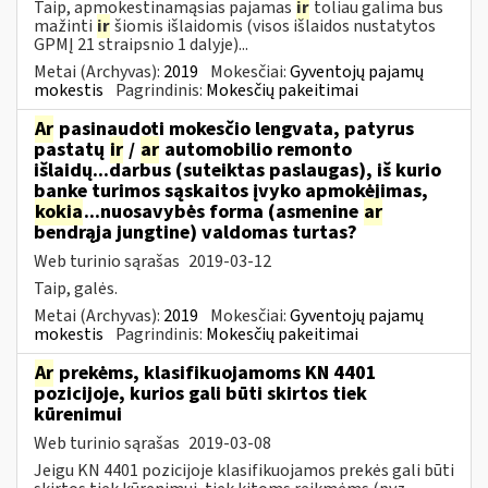
Taip, apmokestinamąsias pajamas
ir
toliau galima bus
mažinti
ir
šiomis išlaidomis (visos išlaidos nustatytos
GPMĮ 21 straipsnio 1 dalyje)...
Metai (Archyvas):
2019
Mokesčiai:
Gyventojų pajamų
mokestis
Pagrindinis:
Mokesčių pakeitimai
Ar
pasinaudoti mokesčio lengvata, patyrus
pastatų
ir
/
ar
automobilio remonto
išlaidų...darbus (suteiktas paslaugas), iš kurio
banke turimos sąskaitos įvyko apmokėjimas,
kokia
...nuosavybės forma (asmenine
ar
bendrąja jungtine) valdomas turtas?
Web turinio sąrašas
2019-03-12
Taip, galės.
Metai (Archyvas):
2019
Mokesčiai:
Gyventojų pajamų
mokestis
Pagrindinis:
Mokesčių pakeitimai
Ar
prekėms, klasifikuojamoms KN 4401
pozicijoje, kurios gali būti skirtos tiek
kūrenimui
Web turinio sąrašas
2019-03-08
Jeigu KN 4401 pozicijoje klasifikuojamos prekės gali būti