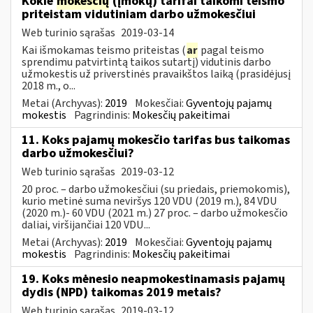
Kokie
mokesčių
(įmokų) tarifai taikomi teismo
priteistam vidutiniam darbo užmokesčiui
Web turinio sąrašas
2019-03-14
Kai išmokamas teismo priteistas (
ar
pagal teismo
sprendimu patvirtintą taikos sutartį) vidutinis darbo
užmokestis už priverstinės pravaikštos laiką (prasidėjusį
2018 m., o...
Metai (Archyvas):
2019
Mokesčiai:
Gyventojų pajamų
mokestis
Pagrindinis:
Mokesčių pakeitimai
11. Koks pajamų mokesčio tarifas bus taikomas
darbo užmokesčiui?
Web turinio sąrašas
2019-03-12
20 proc. – darbo užmokesčiui (su priedais, priemokomis),
kurio metinė suma neviršys 120 VDU (2019 m.), 84 VDU
(2020 m.)- 60 VDU (2021 m.) 27 proc. – darbo užmokesčio
daliai, viršijančiai 120 VDU...
Metai (Archyvas):
2019
Mokesčiai:
Gyventojų pajamų
mokestis
Pagrindinis:
Mokesčių pakeitimai
19. Koks mėnesio neapmokestinamasis pajamų
dydis (NPD) taikomas 2019 metais?
Web turinio sąrašas
2019-03-12