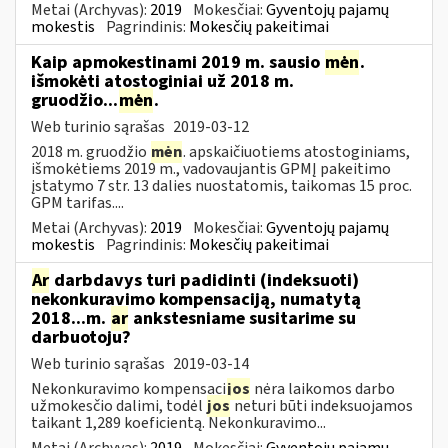
Metai (Archyvas):
2019
Mokesčiai:
Gyventojų pajamų
mokestis
Pagrindinis:
Mokesčių pakeitimai
Kaip apmokestinami 2019 m. sausio
mėn
.
išmokėti atostoginiai už 2018 m.
gruodžio...
mėn
.
Web turinio sąrašas
2019-03-12
2018 m. gruodžio
mėn
. apskaičiuotiems atostoginiams,
išmokėtiems 2019 m., vadovaujantis GPMĮ pakeitimo
įstatymo 7 str. 13 dalies nuostatomis, taikomas 15 proc.
GPM tarifas....
Metai (Archyvas):
2019
Mokesčiai:
Gyventojų pajamų
mokestis
Pagrindinis:
Mokesčių pakeitimai
Ar
darbdavys turi padidinti (indeksuoti)
nekonkuravimo kompensaciją, numatytą
2018...m.
ar
ankstesniame susitarime su
darbuotoju?
Web turinio sąrašas
2019-03-14
Nekonkuravimo kompensaci
jos
nėra laikomos darbo
užmokesčio dalimi, todėl
jos
neturi būti indeksuojamos
taikant 1,289 koeficientą. Nekonkuravimo...
Metai (Archyvas):
2019
Mokesčiai:
Gyventojų pajamų