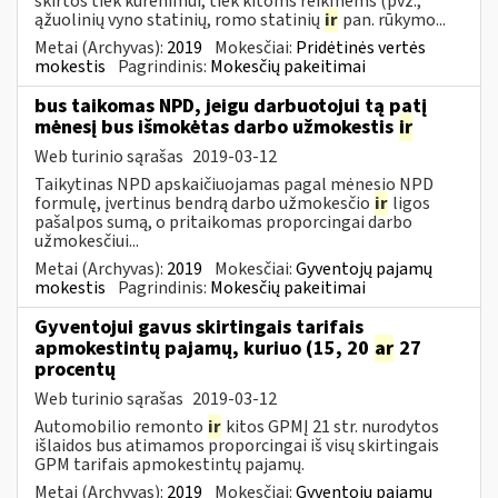
skirtos tiek kūrenimui, tiek kitoms reikmėms (pvz.,
ąžuolinių vyno statinių, romo statinių
ir
pan. rūkymo...
Metai (Archyvas):
2019
Mokesčiai:
Pridėtinės vertės
mokestis
Pagrindinis:
Mokesčių pakeitimai
bus taikomas NPD, jeigu darbuotojui tą patį
mėnesį bus išmokėtas darbo užmokestis
ir
Web turinio sąrašas
2019-03-12
Taikytinas NPD apskaičiuojamas pagal mėnesio NPD
formulę, įvertinus bendrą darbo užmokesčio
ir
ligos
pašalpos sumą, o pritaikomas proporcingai darbo
užmokesčiui...
Metai (Archyvas):
2019
Mokesčiai:
Gyventojų pajamų
mokestis
Pagrindinis:
Mokesčių pakeitimai
Gyventojui gavus skirtingais tarifais
apmokestintų pajamų, kuriuo (15, 20
ar
27
procentų
Web turinio sąrašas
2019-03-12
Automobilio remonto
ir
kitos GPMĮ 21 str. nurodytos
išlaidos bus atimamos proporcingai iš visų skirtingais
GPM tarifais apmokestintų pajamų.
Metai (Archyvas):
2019
Mokesčiai:
Gyventojų pajamų