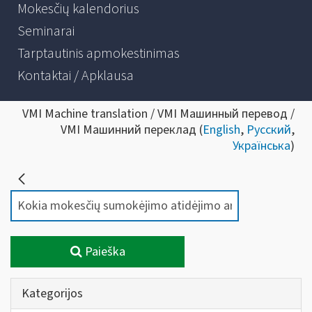
Mokesčių kalendorius
Seminarai
Tarptautinis apmokestinimas
Kontaktai / Apklausa
VMI Machine translation / VMI Машинный перевод /
VMI Машинний переклад (
English
,
Русский
,
Українська
)
Paieška
Kategorijos