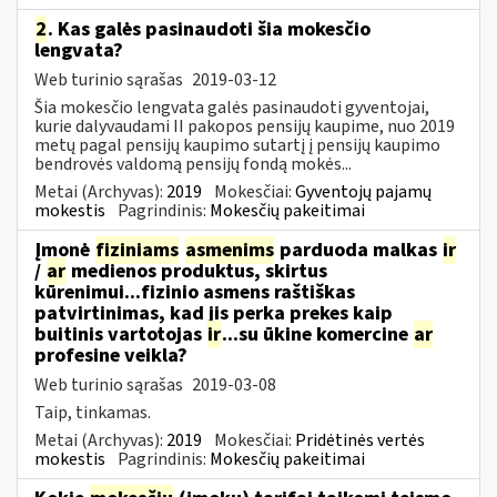
2
. Kas galės pasinaudoti šia mokesčio
lengvata?
Web turinio sąrašas
2019-03-12
Šia mokesčio lengvata galės pasinaudoti gyventojai,
kurie dalyvaudami II pakopos pensijų kaupime, nuo 2019
metų pagal pensijų kaupimo sutartį į pensijų kaupimo
bendrovės valdomą pensijų fondą mokės...
Metai (Archyvas):
2019
Mokesčiai:
Gyventojų pajamų
mokestis
Pagrindinis:
Mokesčių pakeitimai
Įmonė
fiziniams
asmenims
parduoda malkas
ir
/
ar
medienos produktus, skirtus
kūrenimui...fizinio asmens raštiškas
patvirtinimas, kad jis perka prekes kaip
buitinis vartotojas
ir
...su ūkine komercine
ar
profesine veikla?
Web turinio sąrašas
2019-03-08
Taip, tinkamas.
Metai (Archyvas):
2019
Mokesčiai:
Pridėtinės vertės
mokestis
Pagrindinis:
Mokesčių pakeitimai