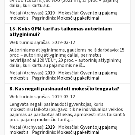
84 VDU (2020 m.), 60 VDU (2021 m.), 27 proc. – pajamų
daliai, kuri kartu su:...
Metai (Archyvas):
2019
Mokesčiai:
Gyventojų pajamų
mokestis
Pagrindinis:
Mokesčių pakeitimai
15. Koks GPM tarifas taikomas autoriniam
atlyginimui?
Web turinio sąrašas
2019-03-12
Autoriniams atlyginimams, gautiems ne iš darbdavio: 15
proc. – autorinių atlyginimų daliai, per metus
neviršijančiai 120 VDU*, 20 proc. – autorinių atlyginimų
daliai, kuri kartu su pajamomis ne iš...
Metai (Archyvas):
2019
Mokesčiai:
Gyventojų pajamų
mokestis
Pagrindinis:
Mokesčių pakeitimai
8. Kas negali pasinaudoti mokesčio lengvata?
Web turinio sąrašas
2019-03-12
Lengvata negali pasinaudoti gyventojas, kuris
mokestiniu laikotarpiu gavo: tik ne individualios veiklos
pajamas už parduotas atliekas, apmokestintas taikant 5
proc. pajamų mokesčio tarifą,...
Metai (Archyvas):
2019
Mokesčiai:
Gyventojų pajamų
mokestis
Pagrindinis:
Mokesčių pakeitimai