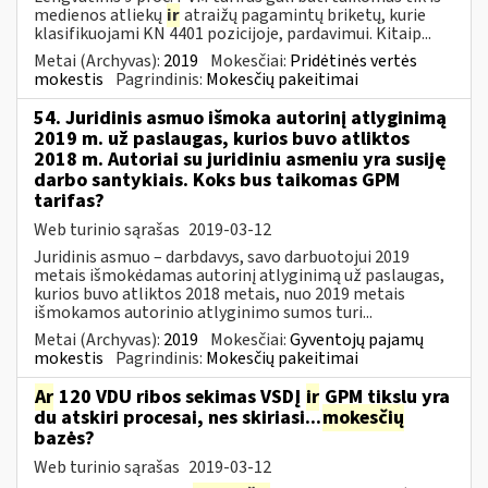
medienos atliekų
ir
atraižų pagamintų briketų, kurie
klasifikuojami KN 4401 pozicijoje, pardavimui. Kitaip...
Metai (Archyvas):
2019
Mokesčiai:
Pridėtinės vertės
mokestis
Pagrindinis:
Mokesčių pakeitimai
54. Juridinis asmuo išmoka autorinį atlyginimą
2019 m. už paslaugas, kurios buvo atliktos
2018 m. Autoriai su juridiniu asmeniu yra susiję
darbo santykiais. Koks bus taikomas GPM
tarifas?
Web turinio sąrašas
2019-03-12
Juridinis asmuo – darbdavys, savo darbuotojui 2019
metais išmokėdamas autorinį atlyginimą už paslaugas,
kurios buvo atliktos 2018 metais, nuo 2019 metais
išmokamos autorinio atlyginimo sumos turi...
Metai (Archyvas):
2019
Mokesčiai:
Gyventojų pajamų
mokestis
Pagrindinis:
Mokesčių pakeitimai
Ar
120 VDU ribos sekimas VSDĮ
ir
GPM tikslu yra
du atskiri procesai, nes skiriasi...
mokesčių
bazės?
Web turinio sąrašas
2019-03-12