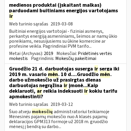
medienos produktai (įskaitant malkas)
parduodami buitiniams energijos vartotojams
ir
Web turinio sąrašas
2019-03-08
Buitiniai energijos vartotojai - fiziniai asmenys,
perkantys energiją asmeniniams, šeimos ar namų ūkio
poreikiams, nesusijusiems su ūkine komercine ar
profesine veikla. Pagrindiniai PVM tarifo...
Metai (Archyvas):
2019
Mokesčiai:
Pridėtinės vertės
mokestis
Pagrindinis:
Mokesčių pakeitimai
Gruodžio 21 d. darbuotojas suserga
ir
serga iki
2019 m. vasario
mėn
. 10 d....Gruodžio
mėn
.
darbo užmokesčio už prasirgtas dienas
darbuotojas negrąžina
ir
įmonė...Kaip
deklaruoti,
ar
reikia indeksuoti
ir
kokiu tarifu
apmokestinti?
Web turinio sąrašas
2019-03-12
Šiuo atveju
mokesčių
administratoriui teikiamoje
Mėnesinės pajamų mokesčio nuo A klasės pajamų
deklaracijos GPM313 formoje už 2018 m. gruodžio
mėnesį į bendrą su darbo...