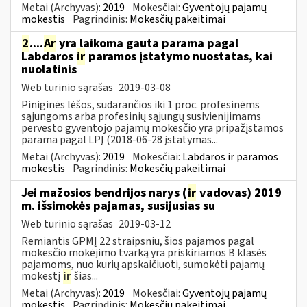
Metai (Archyvas):
2019
Mokesčiai:
Gyventojų pajamų
mokestis
Pagrindinis:
Mokesčių pakeitimai
2
....
Ar
yra laikoma gauta parama pagal
Labdaros
ir
paramos įstatymo nuostatas, kai
nuolatinis
Web turinio sąrašas
2019-03-08
Piniginės lėšos, sudarančios iki 1 proc. profesinėms
sąjungoms arba profesinių sąjungų susivienijimams
pervesto gyventojo pajamų mokesčio yra pripažįstamos
parama pagal LPĮ (2018-06-28 įstatymas...
Metai (Archyvas):
2019
Mokesčiai:
Labdaros ir paramos
mokestis
Pagrindinis:
Mokesčių pakeitimai
Jei mažosios bendrijos narys (
ir
vadovas) 2019
m. išsimokės pajamas, susijusias su
Web turinio sąrašas
2019-03-12
Remiantis GPMĮ 22 straipsniu, šios pajamos pagal
mokesčio mokėjimo tvarką yra priskiriamos B klasės
pajamoms, nuo kurių apskaičiuoti, sumokėti pajamų
mokestį
ir
šias...
Metai (Archyvas):
2019
Mokesčiai:
Gyventojų pajamų
mokestis
Pagrindinis:
Mokesčių pakeitimai