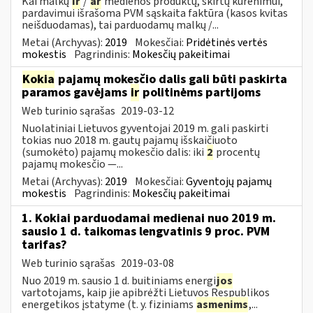
Kai malkų
ir
/
ar
medienos produktų, skirtų kūrenimui,
pardavimui išrašoma PVM sąskaita faktūra (kasos kvitas
neišduodamas), tai parduodamų malkų /...
Metai (Archyvas):
2019
Mokesčiai:
Pridėtinės vertės
mokestis
Pagrindinis:
Mokesčių pakeitimai
Kokia
pajamų mokesčio dalis gali būti paskirta
paramos gavėjams
ir
politinėms partijoms
Web turinio sąrašas
2019-03-12
Nuolatiniai Lietuvos gyventojai 2019 m. gali paskirti
tokias nuo 2018 m. gautų pajamų išskaičiuoto
(sumokėto) pajamų mokesčio dalis: iki
2
procentų
pajamų mokesčio —...
Metai (Archyvas):
2019
Mokesčiai:
Gyventojų pajamų
mokestis
Pagrindinis:
Mokesčių pakeitimai
1. Kokiai parduodamai medienai nuo 2019 m.
sausio 1 d. taikomas lengvatinis 9 proc. PVM
tarifas?
Web turinio sąrašas
2019-03-08
Nuo 2019 m. sausio 1 d. buitiniams energi
jos
vartotojams, kaip jie apibrėžti Lietuvos Respublikos
energetikos įstatyme (t. y. fiziniams
asmenims
,...