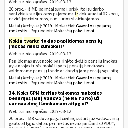
Web turinio sąrašas
2019-03-12
20 proc. - iš MB paimtai sumai, priskirtai su darbo
santykiais susijusioms pajamoms
ir
deklaruotai 02 kodu,
neviršijančiai sumos, nuo kurios skaičiuojamos...
Metai (Archyvas):
2019
Mokesčiai:
Gyventojų pajamų
mokestis
Pagrindinis:
Mokesčių pakeitimai
Kokia
tvarka
tokias papildomas pensijų
įmokas reikia sumokėti?
Web turinio sąrašas
2019-03-12
Papildomas gyventojo pasirinkto dydžio pensijų įmokas
gyventojas turės mokėti pats į pensijų bendrovės
valdomame pensijų fonde atidarytą jam pensijų sąskaitą.
Metai (Archyvas):
2019
Mokesčiai:
Gyventojų pajamų
mokestis
Pagrindinis:
Mokesčių pakeitimai
34. Koks GPM tarifas taikomas mažosios
bendrijos (MB) vadovo (ne MB nario) už
vadovavimą išmokamam atlygiui?
Web turinio sąrašas
2019-03-12
20 proc. – MB vadovo pagal civilinę sutartį už vadovavimą
gauto atlygio daliai, per metus neviršijančiai 120 VDU*,