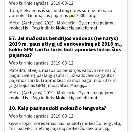
Web turinio sąrašas
2019-03-12
Taip, kiekvienas iš sutuoktinių galės sumažinti savo
apmokestinamąsias pajamas
po
2000 eurų.
Metai (Archyvas):
2019
Mokesčiai:
Gyventojų pajamų
mokestis
Pagrindinis:
Mokesčių pakeitimai
57. Jei mažosios bendrijos vadovas (ne narys)
2019 m. gaus atlygį už vadovavimą už 2018 m.,
kokiu GPM tarifu turės būti apmokestintos šios
pajamos?
Web turinio sąrašas
2019-03-12
Pateiktu atveju, mažosios bendrijos vadovo (ne nario)
pagal civilinę paslaugų sutartį už vadovavimą gautos
pajamos turi būti apmokestinamos pagal nuo 2019 m.
įsigaliojusias GPMĮ nuostatas. Mažųjų...
Metai (Archyvas):
2019
Mokesčiai:
Gyventojų pajamų
mokestis
Pagrindinis:
Mokesčių pakeitimai
10. Kaip pasinaudoti mokesčio lengvata?
Web turinio sąrašas
2019-03-12
Gyventojas, norėdamas pasinaudoti mokesčio lengvata,
turi pateikti metinę pajamų mokesčio deklaraciją.