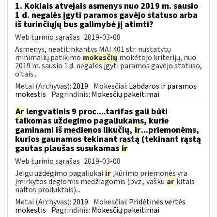
1. Kokiais atvejais asmenys nuo 2019 m. sausio
1 d. negalės įgyti paramos gavėjo statuso arba
iš turinčiųjų bus galimybė jį atimti?
Web turinio sąrašas
2019-03-08
Asmenys, neatitinkantys MAĮ 401 str. nustatytų
minimalių patikimo
mokesčių
mokėtojo kriterijų, nuo
2019 m. sausio 1 d. negalės įgyti paramos gavėjo statuso,
o tais...
Metai (Archyvas):
2019
Mokesčiai:
Labdaros ir paramos
mokestis
Pagrindinis:
Mokesčių pakeitimai
Ar
lengvatinis 9 proc....tarifas gali būti
taikomas uždegimo pagaliukams, kurie
gaminami iš medienos likučių,
ir
...priemonėms,
kurios gaunamos tekinant rąstą (tekinant rąstą
gautas plaušas susukamas
ir
Web turinio sąrašas
2019-03-08
Jeigu uždegimo pagaliukai
ir
įkūrimo priemonės yra
įmirkytos degiomis medžiagomis (pvz., vašku
ar
kitais
naftos produktais)...
Metai (Archyvas):
2019
Mokesčiai:
Pridėtinės vertės
mokestis
Pagrindinis:
Mokesčių pakeitimai