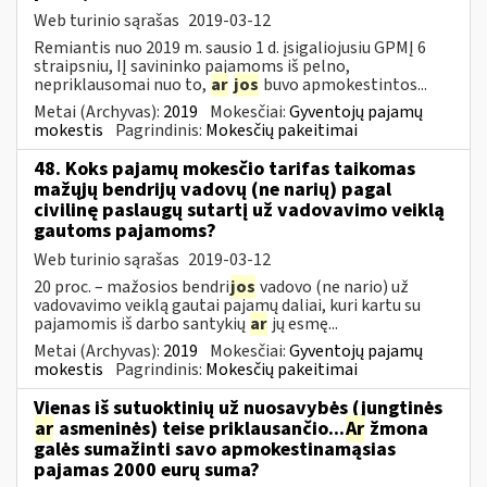
Web turinio sąrašas
2019-03-12
Remiantis nuo 2019 m. sausio 1 d. įsigaliojusiu GPMĮ 6
straipsniu, IĮ savininko pajamoms iš pelno,
nepriklausomai nuo to,
ar
jos
buvo apmokestintos...
Metai (Archyvas):
2019
Mokesčiai:
Gyventojų pajamų
mokestis
Pagrindinis:
Mokesčių pakeitimai
48. Koks pajamų mokesčio tarifas taikomas
mažųjų bendrijų vadovų (ne narių) pagal
civilinę paslaugų sutartį už vadovavimo veiklą
gautoms pajamoms?
Web turinio sąrašas
2019-03-12
20 proc. – mažosios bendri
jos
vadovo (ne nario) už
vadovavimo veiklą gautai pajamų daliai, kuri kartu su
pajamomis iš darbo santykių
ar
jų esmę...
Metai (Archyvas):
2019
Mokesčiai:
Gyventojų pajamų
mokestis
Pagrindinis:
Mokesčių pakeitimai
Vienas iš sutuoktinių už nuosavybės (jungtinės
ar
asmeninės) teise priklausančio...
Ar
žmona
galės sumažinti savo apmokestinamąsias
pajamas 2000 eurų suma?