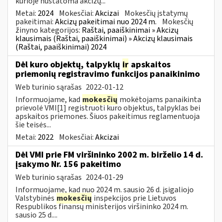
kurioje nustatoma akcizų...
Metai:
2024
Mokesčiai:
Akcizai
Mokesčių įstatymų
pakeitimai:
Akcizų pakeitimai nuo 2024 m.
Mokesčių
žinyno kategorijos:
Raštai, paaiškinimai » Akcizų
klausimais (Raštai, paaiškinimai) » Akcizų klausimais
(Raštai, paaiškinimai) 2024
Dėl kuro objektų, talpyklų
ir
apskaitos
priemonių registravimo funkcijos panaikinimo
Web turinio sąrašas
2022-01-12
Informuojame, kad
mokesčių
mokėtojams panaikinta
prievolė VMI[1] registruoti kuro objektus, talpyklas bei
apskaitos priemones. Šiuos pakeitimus reglamentuoja
šie teisės...
Metai:
2022
Mokesčiai:
Akcizai
Dėl VMI prie FM viršininko 2002 m. birželio 14 d.
įsakymo Nr. 156 pakeitimo
Web turinio sąrašas
2024-01-29
Informuojame, kad nuo 2024 m. sausio 26 d. įsigaliojo
Valstybinės
mokesčių
inspekcijos prie Lietuvos
Respublikos finansų ministerijos viršininko 2024 m.
sausio 25 d....