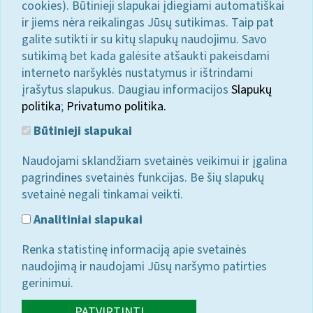
cookies). Būtinieji slapukai įdiegiami automatiškai
ir jiems nėra reikalingas Jūsų sutikimas. Taip pat
galite sutikti ir su kitų slapukų naudojimu. Savo
sutikimą bet kada galėsite atšaukti pakeisdami
interneto naršyklės nustatymus ir ištrindami
įrašytus slapukus. Daugiau informacijos
Slapukų
politika
;
Privatumo politika.
Būtinieji slapukai
Naudojami sklandžiam svetainės veikimui ir įgalina
pagrindines svetainės funkcijas. Be šių slapukų
svetainė negali tinkamai veikti.
Analitiniai slapukai
Renka statistinę informaciją apie svetainės
naudojimą ir naudojami Jūsų naršymo patirties
gerinimui.
PATVIRTINTI