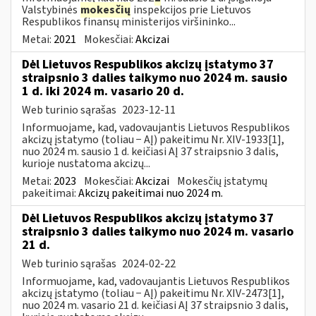
Valstybinės
mokesčių
inspekcijos prie Lietuvos
Respublikos finansų ministerijos viršininko...
Metai:
2021
Mokesčiai:
Akcizai
Dėl Lietuvos Respublikos akcizų įstatymo 37
straipsnio 3 dalies taikymo nuo 2024 m. sausio
1 d. iki 2024 m. vasario 20 d.
Web turinio sąrašas
2023-12-11
Informuojame, kad, vadovaujantis Lietuvos Respublikos
akcizų įstatymo (toliau − AĮ) pakeitimu Nr. XIV-1933[1],
nuo 2024 m. sausio 1 d. keičiasi AĮ 37 straipsnio 3 dalis,
kurioje nustatoma akcizų...
Metai:
2023
Mokesčiai:
Akcizai
Mokesčių įstatymų
pakeitimai:
Akcizų pakeitimai nuo 2024 m.
Dėl Lietuvos Respublikos akcizų įstatymo 37
straipsnio 3 dalies taikymo nuo 2024 m. vasario
21 d.
Web turinio sąrašas
2024-02-22
Informuojame, kad, vadovaujantis Lietuvos Respublikos
akcizų įstatymo (toliau − AĮ) pakeitimu Nr. XIV-2473[1],
nuo 2024 m. vasario 21 d. keičiasi AĮ 37 straipsnio 3 dalis,