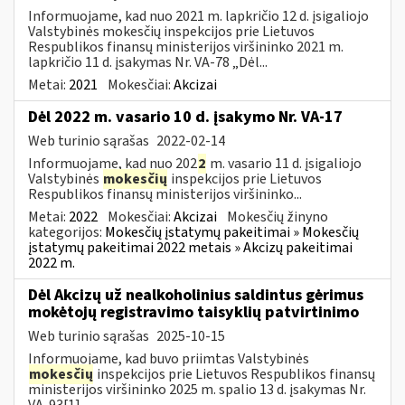
Informuojame, kad nuo 2021 m. lapkričio 12 d. įsigaliojo
Valstybinės mokesčių inspekcijos prie Lietuvos
Respublikos finansų ministerijos viršininko 2021 m.
lapkričio 11 d. įsakymas Nr. VA-78 „Dėl...
Metai:
2021
Mokesčiai:
Akcizai
Dėl 2022 m. vasario 10 d. įsakymo Nr. VA-17
Web turinio sąrašas
2022-02-14
Informuojame, kad nuo 202
2
m. vasario 11 d. įsigaliojo
Valstybinės
mokesčių
inspekcijos prie Lietuvos
Respublikos finansų ministerijos viršininko...
Metai:
2022
Mokesčiai:
Akcizai
Mokesčių žinyno
kategorijos:
Mokesčių įstatymų pakeitimai » Mokesčių
įstatymų pakeitimai 2022 metais » Akcizų pakeitimai
2022 m.
Dėl Akcizų už nealkoholinius saldintus gėrimus
mokėtojų registravimo taisyklių patvirtinimo
Web turinio sąrašas
2025-10-15
Informuojame, kad buvo priimtas Valstybinės
mokesčių
inspekcijos prie Lietuvos Respublikos finansų
ministerijos viršininko 2025 m. spalio 13 d. įsakymas Nr.
VA-93[1]...