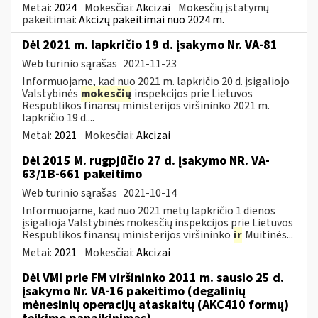
Metai:
2024
Mokesčiai:
Akcizai
Mokesčių įstatymų
pakeitimai:
Akcizų pakeitimai nuo 2024 m.
Dėl 2021 m. lapkričio 19 d. įsakymo Nr. VA-81
Web turinio sąrašas
2021-11-23
Informuojame, kad nuo 2021 m. lapkričio 20 d. įsigaliojo
Valstybinės
mokesčių
inspekcijos prie Lietuvos
Respublikos finansų ministerijos viršininko 2021 m.
lapkričio 19 d....
Metai:
2021
Mokesčiai:
Akcizai
Dėl 2015 M. rugpjūčio 27 d. įsakymo NR. VA-
63/1B-661 pakeitimo
Web turinio sąrašas
2021-10-14
Informuojame, kad nuo 2021 metų lapkričio 1 dienos
įsigalioja Valstybinės mokesčių inspekcijos prie Lietuvos
Respublikos finansų ministerijos viršininko
ir
Muitinės...
Metai:
2021
Mokesčiai:
Akcizai
Dėl VMI prie FM viršininko 2011 m. sausio 25 d.
įsakymo Nr. VA-16 pakeitimo (degalinių
mėnesinių operacijų ataskaitų (AKC410 formų)