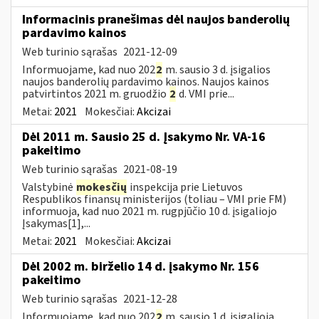
Informacinis pranešimas dėl naujos banderolių
pardavimo kainos
Web turinio sąrašas
2021-12-09
Informuojame, kad nuo 202
2
m. sausio 3 d. įsigalios
naujos banderolių pardavimo kainos. Naujos kainos
patvirtintos 2021 m. gruodžio
2
d. VMI prie...
Metai:
2021
Mokesčiai:
Akcizai
Dėl 2011 m. Sausio 25 d. Įsakymo Nr. VA-16
pakeitimo
Web turinio sąrašas
2021-08-19
Valstybinė
mokesčių
inspekcija prie Lietuvos
Respublikos finansų ministerijos (toliau – VMI prie FM)
informuoja, kad nuo 2021 m. rugpjūčio 10 d. įsigaliojo
Įsakymas[1],...
Metai:
2021
Mokesčiai:
Akcizai
Dėl 2002 m. birželio 14 d. įsakymo Nr. 156
pakeitimo
Web turinio sąrašas
2021-12-28
Informuojame, kad nuo 202
2
m. sausio 1 d. įsigalioja