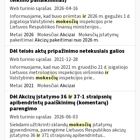
teikimo panaikinimas)
Web turinio sąrašas
2026-04-16
Informuojame, kad buvo priimtas
ir
2026 m. gegužės 1 d.
įsigalioja Valstybinės
mokesčių
inspekcijos prie
Lietuvos Respublikos finansų ministerijos...
Metai:
2026
Mokesčiai:
Akcizai
Mokesčių įstatymų
pakeitimai:
Akcizų pakeitimai nuo 2026 m.
Dėl teisės aktų pripažinimo netekusiais galios
Web turinio sąrašas
2021-12-28
Informuojame, kad nuo 2021 m. gruodžio 21 d. įsigaliojo
Lietuvos metrologijos inspekcijos viršininko
ir
Valstybinės
mokesčių
inspekcijos prie...
Metai:
2021
Mokesčiai:
Akcizai
Dėl Akcizų įstatymo 36
ir
37-1 straipsnių
apibendrintų paaiškinimų (komentarų)
parengimo
Web turinio sąrašas
2026-06-03
Siekdami užtikrinti sklandų
mokesčių
įstatymų
įgyvendinimą, parengėme Lietuvos Respublikos akcizų
įstatymo 36
ir
371 straipsnių apibendrintus...