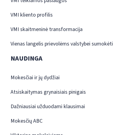
VMI teikiamos paslaugos
VMI kliento profilis
VMI skaitmeninė transformacija
Vienas langelis prievolėms valstybei sumokėti
NAUDINGA
Mokesčiai ir jų dydžiai
Atsiskaitymas grynaisiais pinigais
Dažniausiai užduodami klausimai
Mokesčių ABC