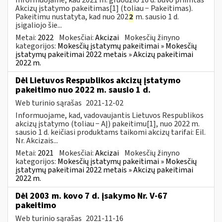
Akcizų įstatymo pakeitimas[1] (toliau − Pakeitimas).
Pakeitimu nustatyta, kad nuo 202
2
m. sausio 1 d.
įsigaliojo šie...
Metai:
2022
Mokesčiai:
Akcizai
Mokesčių žinyno
kategorijos:
Mokesčių įstatymų pakeitimai » Mokesčių
įstatymų pakeitimai 2022 metais » Akcizų pakeitimai
2022 m.
Dėl Lietuvos Respublikos akcizų įstatymo
pakeitimo nuo 2022 m. sausio 1 d.
Web turinio sąrašas
2021-12-02
Informuojame, kad, vadovaujantis Lietuvos Respublikos
akcizų įstatymo (toliau − AĮ) pakeitimu[1], nuo 2022 m.
sausio 1 d. keičiasi produktams taikomi akcizų tarifai: Eil.
Nr. Akcizais...
Metai:
2021
Mokesčiai:
Akcizai
Mokesčių žinyno
kategorijos:
Mokesčių įstatymų pakeitimai » Mokesčių
įstatymų pakeitimai 2022 metais » Akcizų pakeitimai
2022 m.
Dėl 2003 m. kovo 7 d. įsakymo Nr. V-67
pakeitimo
Web turinio sąrašas
2021-11-16