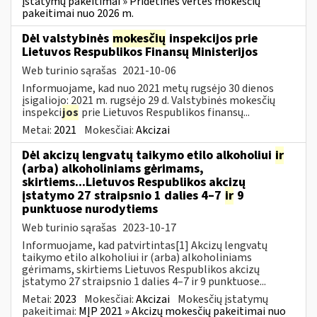
įstatymų pakeitimai » Pridėtinės vertės mokesčių
pakeitimai nuo 2026 m.
Dėl valstybinės
mokesčių
inspekcijos prie
Lietuvos Respublikos Finansų Ministerijos
Web turinio sąrašas
2021-10-06
Informuojame, kad nuo 2021 metų rugsėjo 30 dienos
įsigaliojo: 2021 m. rugsėjo 29 d. Valstybinės mokesčių
inspekci
jos
prie Lietuvos Respublikos finansų...
Metai:
2021
Mokesčiai:
Akcizai
Dėl akcizų lengvatų taikymo etilo alkoholiui
ir
(arba) alkoholiniams gėrimams,
skirtiems...Lietuvos Respublikos akcizų
įstatymo 27 straipsnio 1 dalies 4–7
ir
9
punktuose nurodytiems
Web turinio sąrašas
2023-10-17
Informuojame, kad patvirtintas[1] Akcizų lengvatų
taikymo etilo alkoholiui ir (arba) alkoholiniams
gėrimams, skirtiems Lietuvos Respublikos akcizų
įstatymo 27 straipsnio 1 dalies 4–7 ir 9 punktuose...
Metai:
2023
Mokesčiai:
Akcizai
Mokesčių įstatymų
pakeitimai:
MĮP 2021 » Akcizų mokesčių pakeitimai nuo