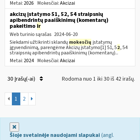
Metai:
2026
Mokesčiai:
Akcizai
akcizų įstatymo 51, 52, 54 straipsnių
apibendrintų paaiškinimų (komentarų)
pakeitimo
ir
Web turinio sąrašas
2024-06-20
Siekdami užtikrinti sklandų
mokesčių
įstatymų
įgyvendinimą, parengėme Akcizų įstatymo[1] 51, 5
2
, 54
straipsnių apibendrintų paaiškinimų (komentarų)...
Metai:
2024
Mokesčiai:
Akcizai
30 Įrašų(-ai)
Rodoma nuo 1 iki 30 iš 42 irašų.
1
2
Uždaryti
Šioje svetainėje naudojami slapukai
(angl.