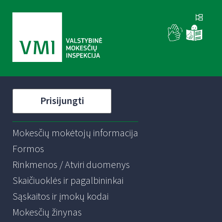
Prisijungti
Mokesčių mokėtojų informacija
Formos
Rinkmenos / Atviri duomenys
Skaičiuoklės ir pagalbininkai
Sąskaitos ir įmokų kodai
Mokesčių žinynas