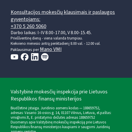
Konsultacijos mokesčių klausimais ir paslaugos
gyventojams:
+370 5 260 5060
Darbo laikas: I-IV 8.00-17.00, V 8.00-15.45.
Prieššventinę dieną - viena valanda trumpiau.
Kiekvieno mėnesio antrą penktadienį 8.00 val. - 12.00 val.
Mano VMI
Paklausimas per
Valstybinė mokesčių inspekcija prie Lietuvos
Respublikos finansų ministerijos
Biudžetinė įstaiga. Juridinio asmens kodas — 188659752,
adresas: Vasario 16-osios g. 14, 01107 Vilnius, Lietuva, el.paštas:
vmi@vmi.lt
, E. pristatymo dėžutės adresas 188659752
Duomenys apie Valstybinę mokesčių inspekciją prie Lietuvos
Respublikos finansų ministerijos kaupiami ir saugomi Juridinių
asmenų registre