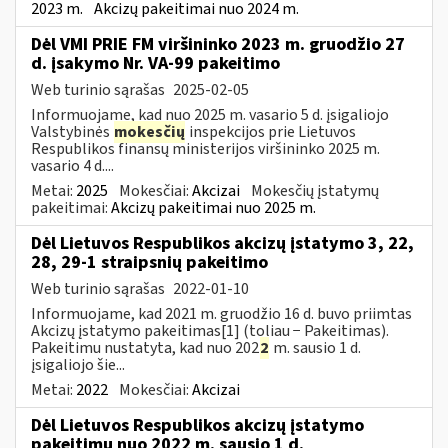
2023 m.
Akcizų pakeitimai nuo 2024 m.
Dėl VMI PRIE FM viršininko 2023 m. gruodžio 27
d. įsakymo Nr. VA-99 pakeitimo
Web turinio sąrašas
2025-02-05
Informuojame, kad nuo 2025 m. vasario 5 d. įsigaliojo
Valstybinės
mokesčių
inspekcijos prie Lietuvos
Respublikos finansų ministerijos viršininko 2025 m.
vasario 4 d....
Metai:
2025
Mokesčiai:
Akcizai
Mokesčių įstatymų
pakeitimai:
Akcizų pakeitimai nuo 2025 m.
Dėl Lietuvos Respublikos akcizų įstatymo 3, 22,
28, 29-1 straipsnių pakeitimo
Web turinio sąrašas
2022-01-10
Informuojame, kad 2021 m. gruodžio 16 d. buvo priimtas
Akcizų įstatymo pakeitimas[1] (toliau − Pakeitimas).
Pakeitimu nustatyta, kad nuo 202
2
m. sausio 1 d.
įsigaliojo šie...
Metai:
2022
Mokesčiai:
Akcizai
Dėl Lietuvos Respublikos akcizų įstatymo
pakeitimų nuo 2022 m. sausio 1 d.