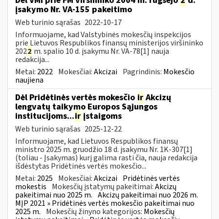
Dėl VMI prie FM viršininko 2004 m. rugsėjo
2
d.
įsakymo Nr. VA-155 pakeitimo
Web turinio sąrašas
2022-10-17
Informuojame, kad Valstybinės mokesčių inspekcijos
prie Lietuvos Respublikos finansų ministerijos viršininko
202
2
m. spalio 10 d. įsakymu Nr. VA-78[1] nauja
redakcija...
Metai:
2022
Mokesčiai:
Akcizai
Pagrindinis:
Mokesčio
naujiena
Dėl Pridėtinės vertės mokesčio
ir
Akcizų
lengvatų taikymo Europos Sąjungos
institucijoms...
ir
įstaigoms
Web turinio sąrašas
2025-12-22
Informuojame, kad Lietuvos Respublikos finansų
ministro 2025 m. gruodžio 18 d. įsakymu Nr. 1K-307[1]
(toliau - Įsakymas) kurį galima rasti čia, nauja redakcija
išdėstytas Pridėtinės vertės mokesčio...
Metai:
2025
Mokesčiai:
Akcizai
Pridėtinės vertės
mokestis
Mokesčių įstatymų pakeitimai:
Akcizų
pakeitimai nuo 2025 m.
Akcizų pakeitimai nuo 2026 m.
MĮP 2021 » Pridėtinės vertės mokesčio pakeitimai nuo
2025 m.
Mokesčių žinyno kategorijos:
Mokesčių