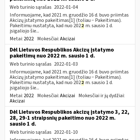
Web turinio sąrašas
2022-01-04
Informuojame, kad 2021 m. gruodžio 16 d. buvo priimtas
Akcizų įstatymo pakeitimas[1] (toliau − Pakeitimas).
Pakeitimu nustatyta, kad nuo 202
2
m. sausio 1 d.
įsigaliojo šie...
Metai:
2022
Mokesčiai:
Akcizai
Dėl Lietuvos Respublikos Akcizų įstatymo
pakeitimų nuo 2022 m. sausio 1 d.
Web turinio sąrašas
2022-01-03
Informuojame, kad 2021 m. gruodžio 16 d. buvo priimtas
Akcizų įstatymo pakeitimas[1] (toliau − Pakeitimas).
Pakeitimu nustatyta, kad nuo 202
2
m. sausio 1 d.
įsigaliojo šie...
Metai:
2022
Mokesčiai:
Akcizai
Mokesčiai ir jų dydžiai:
Akcizai
Dėl Lietuvos Respublikos akcizų įstatymo 3, 22,
28, 29-1 straipsnių pakeitimo nuo 2022 m.
sausio 1 d.
Web turinio sąrašas
2022-01-10
Informuojame, kad 2021 m. gruodžio 16 d. buvo priimtas