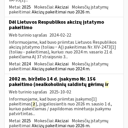
Metai:
2025
Mokesčiai:
Akcizai
Mokesčių įstatymų
pakeitimai:
Akcizų pakeitimai nuo 2026 m.
Dėl Lietuvos Respublikos akcizų įstatymo
pakeitimo
Web turinio sąrašas
2024-02-22
Informuojame, kad buvo priimtas Lietuvos Respublikos
akcizų įstatymo (toliau − AĮ) pakeitimas Nr. XIV-2473[1]
(toliau - pakeitimas), kuriuo: nuo 2024 m. vasario 21 d.
pakeičiama AĮ 37 straipsnio 3...
Metai:
2024
Mokesčiai:
Akcizai
Mokesčių įstatymų
pakeitimai:
Akcizų pakeitimai nuo 2024 m.
2002 m. birželio 14 d. įsakymo Nr. 156
pakeitimo (nealkoholinių saldintų gėrimų
ir
Web turinio sąrašas
2025-10-02
Informuojame, kad buvo priimtas įsakymo[1]
pakeitimas[
2
], įsigaliosiantis nuo 2026 m. sausio 1 d.,
kuriuo pakeičiamas / papildomas minėtuoju įsakymu
patvirtintas...
Metai:
2025
Mokesčiai:
Akcizai
Mokesčių įstatymų
pakeitimai:
Akcizų pakeitimai nuo 2026 m.