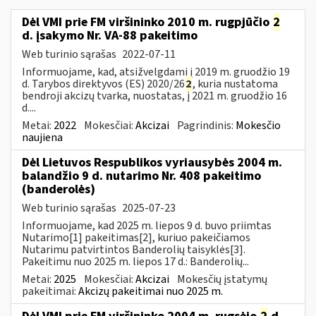
Dėl VMI prie FM viršininko 2010 m. rugpjūčio
2
d. įsakymo Nr. VA-88 pakeitimo
Web turinio sąrašas
2022-07-11
Informuojame, kad, atsižvelgdami į 2019 m. gruodžio 19
d. Tarybos direktyvos (ES) 2020/26
2
, kuria nustatoma
bendroji akcizų tvarka, nuostatas, į 2021 m. gruodžio 16
d....
Metai:
2022
Mokesčiai:
Akcizai
Pagrindinis:
Mokesčio
naujiena
Dėl Lietuvos Respublikos vyriausybės 2004 m.
balandžio 9 d. nutarimo Nr. 408 pakeitimo
(banderolės)
Web turinio sąrašas
2025-07-23
Informuojame, kad 2025 m. liepos 9 d. buvo priimtas
Nutarimo[1] pakeitimas[2], kuriuo pakeičiamos
Nutarimu patvirtintos Banderolių taisyklės[3].
Pakeitimu nuo 2025 m. liepos 17 d.: Banderolių...
Metai:
2025
Mokesčiai:
Akcizai
Mokesčių įstatymų
pakeitimai:
Akcizų pakeitimai nuo 2025 m.