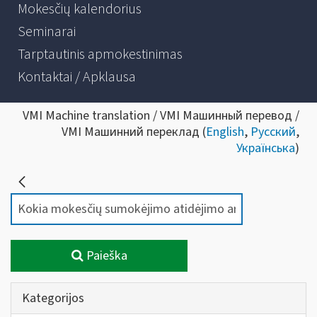
Mokesčių kalendorius
Seminarai
Tarptautinis apmokestinimas
Kontaktai / Apklausa
VMI Machine translation / VMI Машинный перевод /
VMI Машинний переклад (
English
,
Русский
,
Українська
)
Paieška
Kategorijos