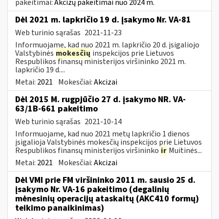
pakeitimai:
Akcizų pakeitimai nuo 2024 m.
Dėl 2021 m. lapkričio 19 d. įsakymo Nr. VA-81
Web turinio sąrašas
2021-11-23
Informuojame, kad nuo 2021 m. lapkričio 20 d. įsigaliojo
Valstybinės
mokesčių
inspekcijos prie Lietuvos
Respublikos finansų ministerijos viršininko 2021 m.
lapkričio 19 d....
Metai:
2021
Mokesčiai:
Akcizai
Dėl 2015 M. rugpjūčio 27 d. įsakymo NR. VA-
63/1B-661 pakeitimo
Web turinio sąrašas
2021-10-14
Informuojame, kad nuo 2021 metų lapkričio 1 dienos
įsigalioja Valstybinės mokesčių inspekcijos prie Lietuvos
Respublikos finansų ministerijos viršininko
ir
Muitinės...
Metai:
2021
Mokesčiai:
Akcizai
Dėl VMI prie FM viršininko 2011 m. sausio 25 d.
įsakymo Nr. VA-16 pakeitimo (degalinių
mėnesinių operacijų ataskaitų (AKC410 formų)
teikimo panaikinimas)