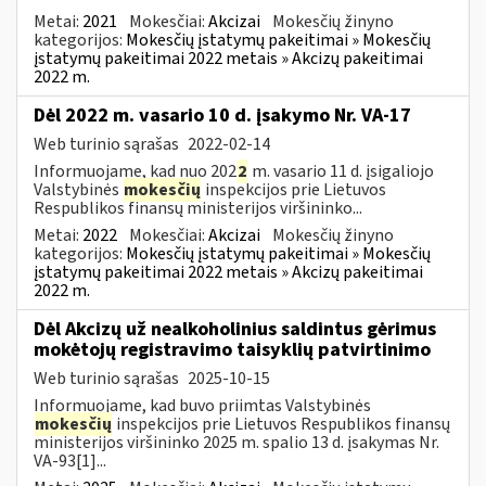
Metai:
2021
Mokesčiai:
Akcizai
Mokesčių žinyno
kategorijos:
Mokesčių įstatymų pakeitimai » Mokesčių
įstatymų pakeitimai 2022 metais » Akcizų pakeitimai
2022 m.
Dėl 2022 m. vasario 10 d. įsakymo Nr. VA-17
Web turinio sąrašas
2022-02-14
Informuojame, kad nuo 202
2
m. vasario 11 d. įsigaliojo
Valstybinės
mokesčių
inspekcijos prie Lietuvos
Respublikos finansų ministerijos viršininko...
Metai:
2022
Mokesčiai:
Akcizai
Mokesčių žinyno
kategorijos:
Mokesčių įstatymų pakeitimai » Mokesčių
įstatymų pakeitimai 2022 metais » Akcizų pakeitimai
2022 m.
Dėl Akcizų už nealkoholinius saldintus gėrimus
mokėtojų registravimo taisyklių patvirtinimo
Web turinio sąrašas
2025-10-15
Informuojame, kad buvo priimtas Valstybinės
mokesčių
inspekcijos prie Lietuvos Respublikos finansų
ministerijos viršininko 2025 m. spalio 13 d. įsakymas Nr.
VA-93[1]...