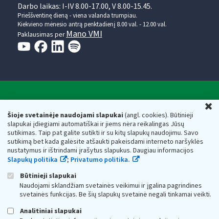
Darbo laikas: I-IV 8.00-17.00, V 8.00-15.45.
Prieššventinę dieną - viena valanda trumpiau.
Kiekvieno mėnesio antrą penktadienį 8.00 val. - 12.00 val.
Mano VMI
Paklausimas per
Valstybinė mokesčių inspekcija prie Lietuvos
U
Respublikos finansų ministerijos
Šioje svetainėje naudojami slapukai
(angl. cookies). Būtinieji
slapukai įdiegiami automatiškai ir jiems nėra reikalingas Jūsų
Biudžetinė įstaiga. Juridinio asmens kodas — 188659752,
sutikimas. Taip pat galite sutikti ir su kitų slapukų naudojimu. Savo
adresas: Vasario 16-osios g. 14, 01107 Vilnius, Lietuva, el.paštas:
sutikimą bet kada galėsite atšaukti pakeisdami interneto naršyklės
vmi@vmi.lt
, E. pristatymo dėžutės adresas 188659752
nustatymus ir ištrindami įrašytus slapukus. Daugiau informacijos
Duomenys apie Valstybinę mokesčių inspekciją prie Lietuvos
Slapukų politika
;
Privatumo politika.
Respublikos finansų ministerijos kaupiami ir saugomi Juridinių
asmenų registre
Būtinieji slapukai
Naudojami sklandžiam svetainės veikimui ir įgalina pagrindines
svetainės funkcijas. Be šių slapukų svetainė negali tinkamai veikti.
Analitiniai slapukai