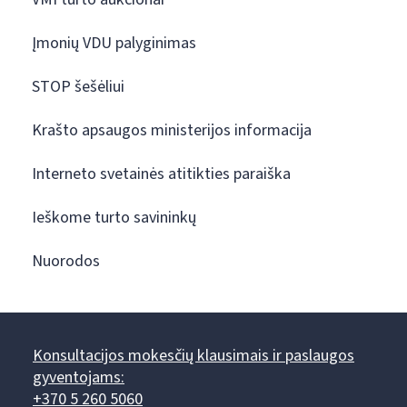
Įmonių VDU palyginimas
STOP šešėliui
Krašto apsaugos ministerijos informacija
Interneto svetainės atitikties paraiška
Ieškome turto savininkų
Nuorodos
Konsultacijos mokesčių klausimais ir paslaugos
gyventojams:
+370 5 260 5060