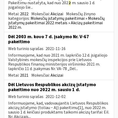
Pakeitimu nustatyta, kad nuo 202
2
m. sausio 1 d.
įsigaliojo šie...
Metai:
2022
Mokesčiai:
Akcizai
Mokesčių žinyno
kategorijos:
Mokesčių įstatymų pakeitimai » Mokesčių
įstatymų pakeitimai 2022 metais » Akcizų pakeitimai
2022 m.
Dėl 2003 m. kovo 7 d. įsakymo Nr. V-67
pakeitimo
Web turinio sąrašas
2021-11-16
Informuojame, kad nuo 2021 m. lapkričio 12 d. įsigaliojo
Valstybinės mokesčių inspekcijos prie Lietuvos
Respublikos finansų ministerijos viršininko 2021 m.
lapkričio 11 d. įsakymas Nr. VA-78 „Dėl...
Metai:
2021
Mokesčiai:
Akcizai
Dėl Lietuvos Respublikos akcizų įstatymo
pakeitimo nuo 2022 m. sausio 1 d.
Web turinio sąrašas
2021-12-02
Informuojame, kad, vadovaujantis Lietuvos Respublikos
akcizų įstatymo (toliau − AĮ) pakeitimu[1], nuo 2022 m.
sausio 1 d. keičiasi produktams taikomi akcizų tarifai: Eil.
Nr. Akcizais...