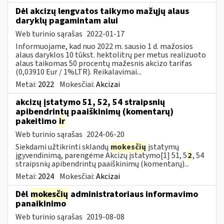
Dėl akcizų lengvatos taikymo mažųjų alaus
daryklų pagamintam alui
Web turinio sąrašas
2022-01-17
Informuojame, kad nuo 2022 m. sausio 1 d. mažosios
alaus daryklos 10 tūkst. hektolitrų per metus realizuoto
alaus taikomas 50 procentų mažesnis akcizo tarifas
(0,03910 Eur / 1%LTR). Reikalavimai...
Metai:
2022
Mokesčiai:
Akcizai
akcizų įstatymo 51, 52, 54 straipsnių
apibendrintų paaiškinimų (komentarų)
pakeitimo
ir
Web turinio sąrašas
2024-06-20
Siekdami užtikrinti sklandų
mokesčių
įstatymų
įgyvendinimą, parengėme Akcizų įstatymo[1] 51, 5
2
, 54
straipsnių apibendrintų paaiškinimų (komentarų)...
Metai:
2024
Mokesčiai:
Akcizai
Dėl
mokesčių
administratoriaus informavimo
panaikinimo
Web turinio sąrašas
2019-08-08