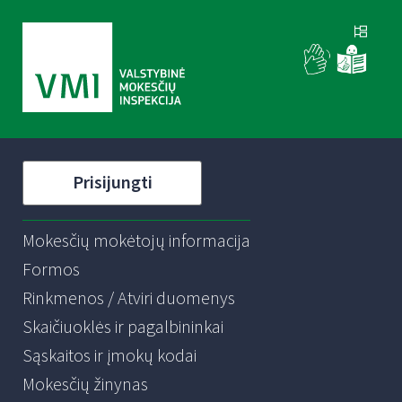
Prisijungti
Mokesčių mokėtojų informacija
Formos
Rinkmenos / Atviri duomenys
Skaičiuoklės ir pagalbininkai
Sąskaitos ir įmokų kodai
Mokesčių žinynas