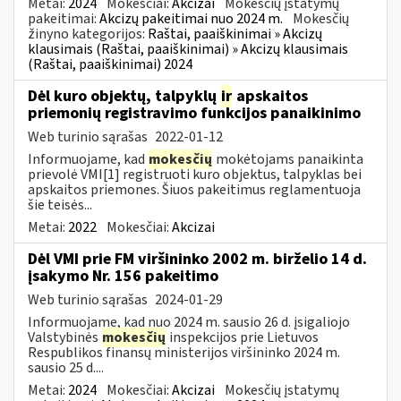
Metai:
2024
Mokesčiai:
Akcizai
Mokesčių įstatymų
pakeitimai:
Akcizų pakeitimai nuo 2024 m.
Mokesčių
žinyno kategorijos:
Raštai, paaiškinimai » Akcizų
klausimais (Raštai, paaiškinimai) » Akcizų klausimais
(Raštai, paaiškinimai) 2024
Dėl kuro objektų, talpyklų
ir
apskaitos
priemonių registravimo funkcijos panaikinimo
Web turinio sąrašas
2022-01-12
Informuojame, kad
mokesčių
mokėtojams panaikinta
prievolė VMI[1] registruoti kuro objektus, talpyklas bei
apskaitos priemones. Šiuos pakeitimus reglamentuoja
šie teisės...
Metai:
2022
Mokesčiai:
Akcizai
Dėl VMI prie FM viršininko 2002 m. birželio 14 d.
įsakymo Nr. 156 pakeitimo
Web turinio sąrašas
2024-01-29
Informuojame, kad nuo 2024 m. sausio 26 d. įsigaliojo
Valstybinės
mokesčių
inspekcijos prie Lietuvos
Respublikos finansų ministerijos viršininko 2024 m.
sausio 25 d....
Metai:
2024
Mokesčiai:
Akcizai
Mokesčių įstatymų