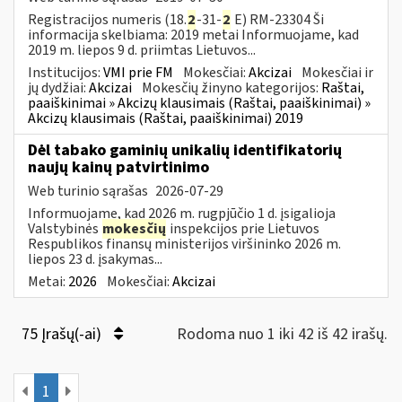
Registracijos numeris (18.
2
-31-
2
E) RM-23304 Ši
informacija skelbiama: 2019 metai Informuojame, kad
2019 m. liepos 9 d. priimtas Lietuvos...
Institucijos:
VMI prie FM
Mokesčiai:
Akcizai
Mokesčiai ir
jų dydžiai:
Akcizai
Mokesčių žinyno kategorijos:
Raštai,
paaiškinimai » Akcizų klausimais (Raštai, paaiškinimai) »
Akcizų klausimais (Raštai, paaiškinimai) 2019
Dėl tabako gaminių unikalių identifikatorių
naujų kainų patvirtinimo
Web turinio sąrašas
2026-07-29
Informuojame, kad 2026 m. rugpjūčio 1 d. įsigalioja
Valstybinės
mokesčių
inspekcijos prie Lietuvos
Respublikos finansų ministerijos viršininko 2026 m.
liepos 23 d. įsakymas...
Metai:
2026
Mokesčiai:
Akcizai
75 Įrašų(-ai)
Rodoma nuo 1 iki 42 iš 42 irašų.
1