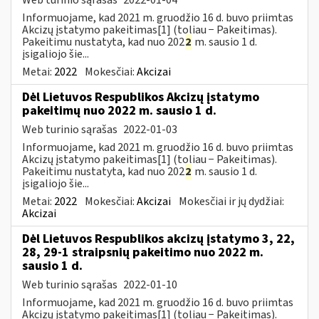
Informuojame, kad 2021 m. gruodžio 16 d. buvo priimtas
Akcizų įstatymo pakeitimas[1] (toliau − Pakeitimas).
Pakeitimu nustatyta, kad nuo 202
2
m. sausio 1 d.
įsigaliojo šie...
Metai:
2022
Mokesčiai:
Akcizai
Dėl Lietuvos Respublikos Akcizų įstatymo
pakeitimų nuo 2022 m. sausio 1 d.
Web turinio sąrašas
2022-01-03
Informuojame, kad 2021 m. gruodžio 16 d. buvo priimtas
Akcizų įstatymo pakeitimas[1] (toliau − Pakeitimas).
Pakeitimu nustatyta, kad nuo 202
2
m. sausio 1 d.
įsigaliojo šie...
Metai:
2022
Mokesčiai:
Akcizai
Mokesčiai ir jų dydžiai:
Akcizai
Dėl Lietuvos Respublikos akcizų įstatymo 3, 22,
28, 29-1 straipsnių pakeitimo nuo 2022 m.
sausio 1 d.
Web turinio sąrašas
2022-01-10
Informuojame, kad 2021 m. gruodžio 16 d. buvo priimtas
Akcizų įstatymo pakeitimas[1] (toliau − Pakeitimas).