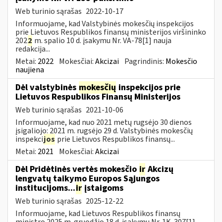
Web turinio sąrašas
2022-10-17
Informuojame, kad Valstybinės mokesčių inspekcijos
prie Lietuvos Respublikos finansų ministerijos viršininko
202
2
m. spalio 10 d. įsakymu Nr. VA-78[1] nauja
redakcija...
Metai:
2022
Mokesčiai:
Akcizai
Pagrindinis:
Mokesčio
naujiena
Dėl valstybinės
mokesčių
inspekcijos prie
Lietuvos Respublikos Finansų Ministerijos
Web turinio sąrašas
2021-10-06
Informuojame, kad nuo 2021 metų rugsėjo 30 dienos
įsigaliojo: 2021 m. rugsėjo 29 d. Valstybinės mokesčių
inspekci
jos
prie Lietuvos Respublikos finansų...
Metai:
2021
Mokesčiai:
Akcizai
Dėl Pridėtinės vertės mokesčio
ir
Akcizų
lengvatų taikymo Europos Sąjungos
institucijoms...
ir
įstaigoms
Web turinio sąrašas
2025-12-22
Informuojame, kad Lietuvos Respublikos finansų
ministro 2025 m. gruodžio 18 d. įsakymu Nr. 1K-307[1]