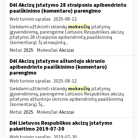
Dėl Akcizų įstatymo 28 straipsnio apibendrinto
paaiškinimo (komentaro) parengimo
Web turinio sąrašas
2025-08-12
Siekdami užtikrinti sklandų
mokesčių
įstatymų
įgyvendinimą, parengėme Lietuvos Respublikos akcizų
įstatymo 28 straipsnio apibendrintą paaiškinimą
(komentarą). Šį atnaujintą...
Metai:
2025
Mokesčiai:
Akcizai
Dėl Akcizų įstatymo aštuntojo skirsnio
apibendrinto paaiškinimo (komentaro)
parengimo
Web turinio sąrašas
2025-08-12
Siekdami užtikrinti sklandų
mokesčių
įstatymų
įgyvendinimą, parengėme Lietuvos Respublikos akcizų
įstatymo aštuntojo skirsnio apibendrintą paaiškinimą
(komentarą). Šį...
Metai:
2025
Mokesčiai:
Akcizai
Dėl Lietuvos Respublikos akcizų įstatymo
pakeitimo 2019-07-30
Web turinio sąrašas
2019-07-30