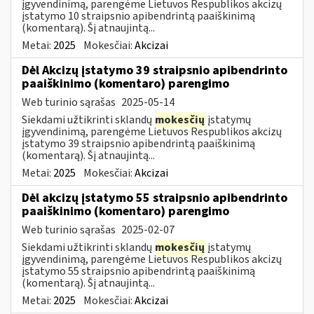
įgyvendinimą, parengėme Lietuvos Respublikos akcizų
įstatymo 10 straipsnio apibendrintą paaiškinimą
(komentarą). Šį atnaujintą...
Metai:
2025
Mokesčiai:
Akcizai
Dėl Akcizų įstatymo 39 straipsnio apibendrinto
paaiškinimo (komentaro) parengimo
Web turinio sąrašas
2025-05-14
Siekdami užtikrinti sklandų
mokesčių
įstatymų
įgyvendinimą, parengėme Lietuvos Respublikos akcizų
įstatymo 39 straipsnio apibendrintą paaiškinimą
(komentarą). Šį atnaujintą...
Metai:
2025
Mokesčiai:
Akcizai
Dėl akcizų įstatymo 55 straipsnio apibendrinto
paaiškinimo (komentaro) parengimo
Web turinio sąrašas
2025-02-07
Siekdami užtikrinti sklandų
mokesčių
įstatymų
įgyvendinimą, parengėme Lietuvos Respublikos akcizų
įstatymo 55 straipsnio apibendrintą paaiškinimą
(komentarą). Šį atnaujintą...
Metai:
2025
Mokesčiai:
Akcizai