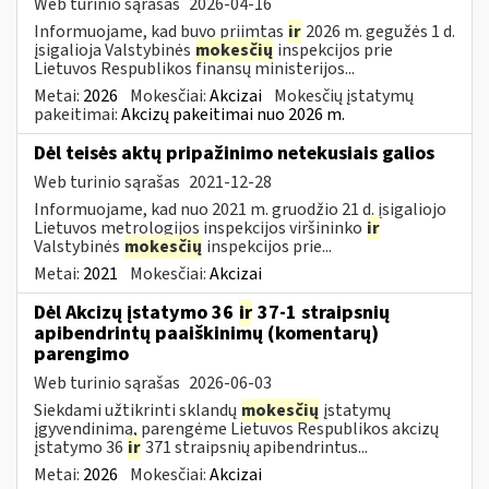
Web turinio sąrašas
2026-04-16
Informuojame, kad buvo priimtas
ir
2026 m. gegužės 1 d.
įsigalioja Valstybinės
mokesčių
inspekcijos prie
Lietuvos Respublikos finansų ministerijos...
Metai:
2026
Mokesčiai:
Akcizai
Mokesčių įstatymų
pakeitimai:
Akcizų pakeitimai nuo 2026 m.
Dėl teisės aktų pripažinimo netekusiais galios
Web turinio sąrašas
2021-12-28
Informuojame, kad nuo 2021 m. gruodžio 21 d. įsigaliojo
Lietuvos metrologijos inspekcijos viršininko
ir
Valstybinės
mokesčių
inspekcijos prie...
Metai:
2021
Mokesčiai:
Akcizai
Dėl Akcizų įstatymo 36
ir
37-1 straipsnių
apibendrintų paaiškinimų (komentarų)
parengimo
Web turinio sąrašas
2026-06-03
Siekdami užtikrinti sklandų
mokesčių
įstatymų
įgyvendinimą, parengėme Lietuvos Respublikos akcizų
įstatymo 36
ir
371 straipsnių apibendrintus...
Metai:
2026
Mokesčiai:
Akcizai