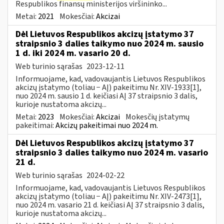
Respublikos finansų ministerijos viršininko...
Metai:
2021
Mokesčiai:
Akcizai
Dėl Lietuvos Respublikos akcizų įstatymo 37
straipsnio 3 dalies taikymo nuo 2024 m. sausio
1 d. iki 2024 m. vasario 20 d.
Web turinio sąrašas
2023-12-11
Informuojame, kad, vadovaujantis Lietuvos Respublikos
akcizų įstatymo (toliau − AĮ) pakeitimu Nr. XIV-1933[1],
nuo 2024 m. sausio 1 d. keičiasi AĮ 37 straipsnio 3 dalis,
kurioje nustatoma akcizų...
Metai:
2023
Mokesčiai:
Akcizai
Mokesčių įstatymų
pakeitimai:
Akcizų pakeitimai nuo 2024 m.
Dėl Lietuvos Respublikos akcizų įstatymo 37
straipsnio 3 dalies taikymo nuo 2024 m. vasario
21 d.
Web turinio sąrašas
2024-02-22
Informuojame, kad, vadovaujantis Lietuvos Respublikos
akcizų įstatymo (toliau − AĮ) pakeitimu Nr. XIV-2473[1],
nuo 2024 m. vasario 21 d. keičiasi AĮ 37 straipsnio 3 dalis,
kurioje nustatoma akcizų...