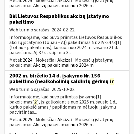
Metai:
2025
Mokesčiai:
Akcizai
Mokesčių įstatymų
pakeitimai:
Akcizų pakeitimai nuo 2026 m.
Dėl Lietuvos Respublikos akcizų įstatymo
pakeitimo
Web turinio sąrašas
2024-02-22
Informuojame, kad buvo priimtas Lietuvos Respublikos
akcizų įstatymo (toliau − AĮ) pakeitimas Nr. XIV-2473[1]
(toliau - pakeitimas), kuriuo: nuo 2024 m. vasario 21 d.
pakeičiama AĮ 37 straipsnio 3...
Metai:
2024
Mokesčiai:
Akcizai
Mokesčių įstatymų
pakeitimai:
Akcizų pakeitimai nuo 2024 m.
2002 m. birželio 14 d. įsakymo Nr. 156
pakeitimo (nealkoholinių saldintų gėrimų
ir
Web turinio sąrašas
2025-10-02
Informuojame, kad buvo priimtas įsakymo[1]
pakeitimas[
2
], įsigaliosiantis nuo 2026 m. sausio 1 d.,
kuriuo pakeičiamas / papildomas minėtuoju įsakymu
patvirtintas...
Metai:
2025
Mokesčiai:
Akcizai
Mokesčių įstatymų
pakeitimai:
Akcizų pakeitimai nuo 2026 m.