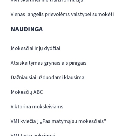
Vienas langelis prievolėms valstybei sumokėti
NAUDINGA
Mokesčiai ir jų dydžiai
Atsiskaitymas grynaisiais pinigais
Dažniausiai užduodami klausimai
Mokesčių ABC
Viktorina moksleiviams
VMI kviečia į „Pasimatymą su mokesčiais“
VMI turto aukcionai