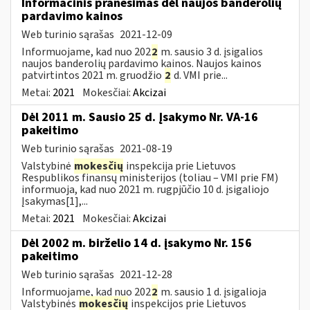
Informacinis pranešimas dėl naujos banderolių
pardavimo kainos
Web turinio sąrašas
2021-12-09
Informuojame, kad nuo 202
2
m. sausio 3 d. įsigalios
naujos banderolių pardavimo kainos. Naujos kainos
patvirtintos 2021 m. gruodžio
2
d. VMI prie...
Metai:
2021
Mokesčiai:
Akcizai
Dėl 2011 m. Sausio 25 d. Įsakymo Nr. VA-16
pakeitimo
Web turinio sąrašas
2021-08-19
Valstybinė
mokesčių
inspekcija prie Lietuvos
Respublikos finansų ministerijos (toliau – VMI prie FM)
informuoja, kad nuo 2021 m. rugpjūčio 10 d. įsigaliojo
Įsakymas[1],...
Metai:
2021
Mokesčiai:
Akcizai
Dėl 2002 m. birželio 14 d. įsakymo Nr. 156
pakeitimo
Web turinio sąrašas
2021-12-28
Informuojame, kad nuo 202
2
m. sausio 1 d. įsigalioja
Valstybinės
mokesčių
inspekcijos prie Lietuvos