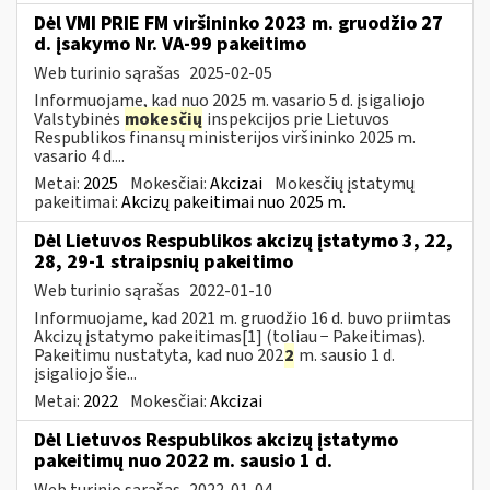
Dėl VMI PRIE FM viršininko 2023 m. gruodžio 27
d. įsakymo Nr. VA-99 pakeitimo
Web turinio sąrašas
2025-02-05
Informuojame, kad nuo 2025 m. vasario 5 d. įsigaliojo
Valstybinės
mokesčių
inspekcijos prie Lietuvos
Respublikos finansų ministerijos viršininko 2025 m.
vasario 4 d....
Metai:
2025
Mokesčiai:
Akcizai
Mokesčių įstatymų
pakeitimai:
Akcizų pakeitimai nuo 2025 m.
Dėl Lietuvos Respublikos akcizų įstatymo 3, 22,
28, 29-1 straipsnių pakeitimo
Web turinio sąrašas
2022-01-10
Informuojame, kad 2021 m. gruodžio 16 d. buvo priimtas
Akcizų įstatymo pakeitimas[1] (toliau − Pakeitimas).
Pakeitimu nustatyta, kad nuo 202
2
m. sausio 1 d.
įsigaliojo šie...
Metai:
2022
Mokesčiai:
Akcizai
Dėl Lietuvos Respublikos akcizų įstatymo
pakeitimų nuo 2022 m. sausio 1 d.
Web turinio sąrašas
2022-01-04