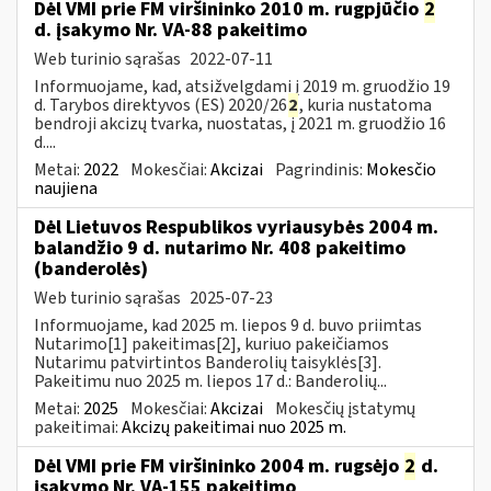
Dėl VMI prie FM viršininko 2010 m. rugpjūčio
2
d. įsakymo Nr. VA-88 pakeitimo
Web turinio sąrašas
2022-07-11
Informuojame, kad, atsižvelgdami į 2019 m. gruodžio 19
d. Tarybos direktyvos (ES) 2020/26
2
, kuria nustatoma
bendroji akcizų tvarka, nuostatas, į 2021 m. gruodžio 16
d....
Metai:
2022
Mokesčiai:
Akcizai
Pagrindinis:
Mokesčio
naujiena
Dėl Lietuvos Respublikos vyriausybės 2004 m.
balandžio 9 d. nutarimo Nr. 408 pakeitimo
(banderolės)
Web turinio sąrašas
2025-07-23
Informuojame, kad 2025 m. liepos 9 d. buvo priimtas
Nutarimo[1] pakeitimas[2], kuriuo pakeičiamos
Nutarimu patvirtintos Banderolių taisyklės[3].
Pakeitimu nuo 2025 m. liepos 17 d.: Banderolių...
Metai:
2025
Mokesčiai:
Akcizai
Mokesčių įstatymų
pakeitimai:
Akcizų pakeitimai nuo 2025 m.
Dėl VMI prie FM viršininko 2004 m. rugsėjo
2
d.
įsakymo Nr. VA-155 pakeitimo