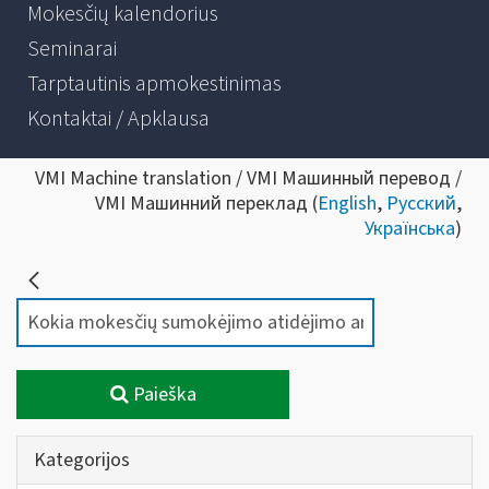
Mokesčių kalendorius
Seminarai
Tarptautinis apmokestinimas
Kontaktai / Apklausa
VMI Machine translation / VMI Машинный перевод /
VMI Машинний переклад (
English
,
Русский
,
Українська
)
Paieška
Kategorijos