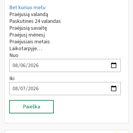
Bet kuriuo metu
Praėjusią valandą
Paskutines 24 valandas
Praėjusią savaitę
Praėjusį mėnesį
Praėjusiais metais
Laikotarpyje…
Nuo
Iki
Paieška