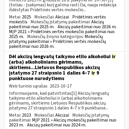
(toliau - Įsakymas) kurį galima rasti čia, nauja redakcija
išdėstytas Pridėtinės vertės mokesčio...
Metai:
2025
Mokesčiai:
Akcizai
Pridėtinės vertės
mokestis
Mokesčių įstatymų pakeitimai:
Akcizų
pakeitimai nuo 2025 m.
Akcizų pakeitimai nuo 2026 m.
MĮP 2021 » Pridėtinės vertės mokesčio pakeitimai nuo
2025 m.
Mokesčių žinyno kategorijos:
Mokesčių
įstatymų pakeitimai » Pridėtinės vertės mokesčių
pakeitimai nuo 2026 m.
Dėl akcizų lengvatų taikymo etilo alkoholiui
ir
(arba) alkoholiniams gėrimams,
skirtiems...Lietuvos Respublikos akcizų
įstatymo 27 straipsnio 1 dalies 4–7
ir
9
punktuose nurodytiems
Web turinio sąrašas
2023-10-17
Informuojame, kad patvirtintas[1] Akcizų lengvatų
taikymo etilo alkoholiui ir (arba) alkoholiniams
gėrimams, skirtiems Lietuvos Respublikos akcizų
įstatymo 27 straipsnio 1 dalies 4–7 ir 9 punktuose...
Metai:
2023
Mokesčiai:
Akcizai
Mokesčių įstatymų
pakeitimai:
MĮP 2021 » Akcizų mokesčių pakeitimai nuo
2023 m.
Akcizų pakeitimai nuo 2024 m.