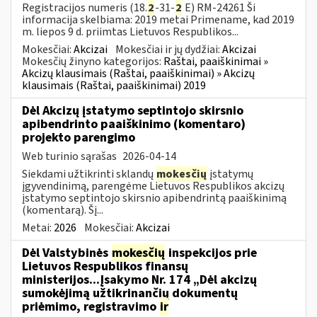
Registracijos numeris (18.
2
-31-
2
E) RM-24261 Ši
informacija skelbiama: 2019 metai Primename, kad 2019
m. liepos 9 d. priimtas Lietuvos Respublikos...
Mokesčiai:
Akcizai
Mokesčiai ir jų dydžiai:
Akcizai
Mokesčių žinyno kategorijos:
Raštai, paaiškinimai »
Akcizų klausimais (Raštai, paaiškinimai) » Akcizų
klausimais (Raštai, paaiškinimai) 2019
Dėl Akcizų įstatymo septintojo skirsnio
apibendrinto paaiškinimo (komentaro)
projekto parengimo
Web turinio sąrašas
2026-04-14
Siekdami užtikrinti sklandų
mokesčių
įstatymų
įgyvendinimą, parengėme Lietuvos Respublikos akcizų
įstatymo septintojo skirsnio apibendrintą paaiškinimą
(komentarą). Šį...
Metai:
2026
Mokesčiai:
Akcizai
Dėl Valstybinės
mokesčių
inspekcijos prie
Lietuvos Respublikos finansų
ministerijos...Įsakymo Nr. 174 „Dėl akcizų
sumokėjimą užtikrinančių dokumentų
priėmimo, registravimo
ir