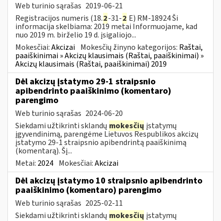
Web turinio sąrašas
2019-06-21
Registracijos numeris (18.
2
-31-
2
E) RM-18924 Ši
informacija skelbiama: 2019 metai Informuojame, kad
nuo 2019 m. birželio 19 d. įsigaliojo...
Mokesčiai:
Akcizai
Mokesčių žinyno kategorijos:
Raštai,
paaiškinimai » Akcizų klausimais (Raštai, paaiškinimai) »
Akcizų klausimais (Raštai, paaiškinimai) 2019
Dėl akcizų įstatymo 29-1 straipsnio
apibendrinto paaiškinimo (komentaro)
parengimo
Web turinio sąrašas
2024-06-20
Siekdami užtikrinti sklandų
mokesčių
įstatymų
įgyvendinimą, parengėme Lietuvos Respublikos akcizų
įstatymo 29-1 straipsnio apibendrintą paaiškinimą
(komentarą). Šį...
Metai:
2024
Mokesčiai:
Akcizai
Dėl akcizų įstatymo 10 straipsnio apibendrinto
paaiškinimo (komentaro) parengimo
Web turinio sąrašas
2025-02-11
Siekdami užtikrinti sklandų
mokesčių
įstatymų