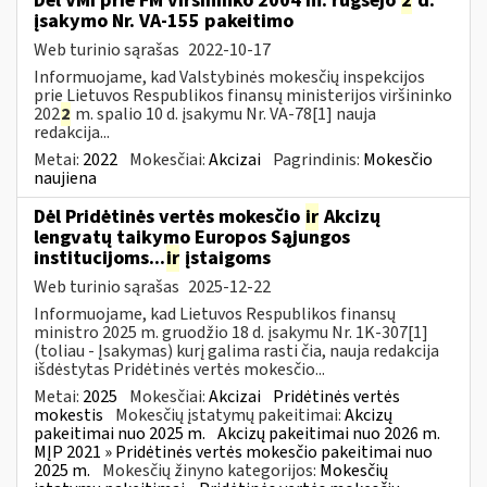
Dėl VMI prie FM viršininko 2004 m. rugsėjo
2
d.
įsakymo Nr. VA-155 pakeitimo
Web turinio sąrašas
2022-10-17
Informuojame, kad Valstybinės mokesčių inspekcijos
prie Lietuvos Respublikos finansų ministerijos viršininko
202
2
m. spalio 10 d. įsakymu Nr. VA-78[1] nauja
redakcija...
Metai:
2022
Mokesčiai:
Akcizai
Pagrindinis:
Mokesčio
naujiena
Dėl Pridėtinės vertės mokesčio
ir
Akcizų
lengvatų taikymo Europos Sąjungos
institucijoms...
ir
įstaigoms
Web turinio sąrašas
2025-12-22
Informuojame, kad Lietuvos Respublikos finansų
ministro 2025 m. gruodžio 18 d. įsakymu Nr. 1K-307[1]
(toliau - Įsakymas) kurį galima rasti čia, nauja redakcija
išdėstytas Pridėtinės vertės mokesčio...
Metai:
2025
Mokesčiai:
Akcizai
Pridėtinės vertės
mokestis
Mokesčių įstatymų pakeitimai:
Akcizų
pakeitimai nuo 2025 m.
Akcizų pakeitimai nuo 2026 m.
MĮP 2021 » Pridėtinės vertės mokesčio pakeitimai nuo
2025 m.
Mokesčių žinyno kategorijos:
Mokesčių