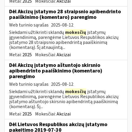
Metai:
2025
Mokesčiai:
Akcizai
Dėl Akcizų įstatymo 28 straipsnio apibendrinto
paaiškinimo (komentaro) parengimo
Web turinio sąrašas
2025-08-12
Siekdami užtikrinti sklandų
mokesčių
įstatymų
įgyvendinimą, parengėme Lietuvos Respublikos akcizų
įstatymo 28 straipsnio apibendrintą paaiškinimą
(komentarą). Šį atnaujintą...
Metai:
2025
Mokesčiai:
Akcizai
Dėl Akcizų įstatymo aštuntojo skirsnio
apibendrinto paaiškinimo (komentaro)
parengimo
Web turinio sąrašas
2025-08-12
Siekdami užtikrinti sklandų
mokesčių
įstatymų
įgyvendinimą, parengėme Lietuvos Respublikos akcizų
įstatymo aštuntojo skirsnio apibendrintą paaiškinimą
(komentarą). Šį...
Metai:
2025
Mokesčiai:
Akcizai
Dėl Lietuvos Respublikos akcizų įstatymo
pakeitimo 2019-07-30