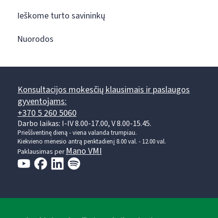
Ieškome turto savininkų
Nuorodos
Konsultacijos mokesčių klausimais ir paslaugos
gyventojams:
+370 5 260 5060
Darbo laikas: I-IV 8.00-17.00, V 8.00-15.45.
Prieššventinę dieną - viena valanda trumpiau.
Kiekvieno mėnesio antrą penktadienį 8.00 val. - 12.00 val.
Mano VMI
Paklausimas per