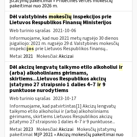
įstatymų pakeitimai » Pridėtinės vertės mokesčių
pakeitimai nuo 2026 m.
Dėl valstybinės
mokesčių
inspekcijos prie
Lietuvos Respublikos Finansų Ministerijos
Web turinio sąrašas
2021-10-06
Informuojame, kad nuo 2021 metų rugsėjo 30 dienos
įsigaliojo: 2021 m. rugsėjo 29 d. Valstybinės mokesčių
inspekci
jos
prie Lietuvos Respublikos finansų...
Metai:
2021
Mokesčiai:
Akcizai
Dėl akcizų lengvatų taikymo etilo alkoholiui
ir
(arba) alkoholiniams gėrimams,
skirtiems...Lietuvos Respublikos akcizų
įstatymo 27 straipsnio 1 dalies 4–7
ir
9
punktuose nurodytiems
Web turinio sąrašas
2023-10-17
Informuojame, kad patvirtintas[1] Akcizų lengvatų
taikymo etilo alkoholiui ir (arba) alkoholiniams
gėrimams, skirtiems Lietuvos Respublikos akcizų
įstatymo 27 straipsnio 1 dalies 4–7 ir 9 punktuose...
Metai:
2023
Mokesčiai:
Akcizai
Mokesčių įstatymų
pakeitimai:
MĮP 2021 » Akcizų mokesčių pakeitimai nuo