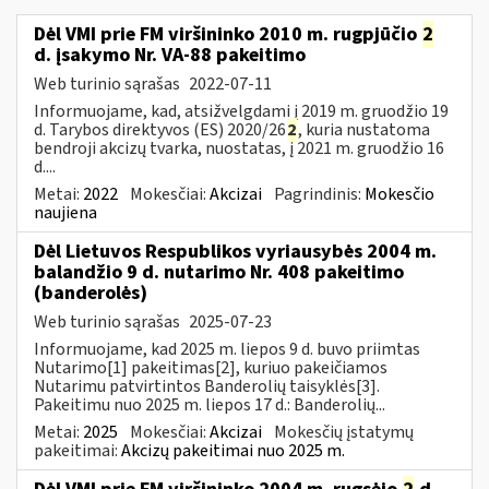
Dėl VMI prie FM viršininko 2010 m. rugpjūčio
2
d. įsakymo Nr. VA-88 pakeitimo
Web turinio sąrašas
2022-07-11
Informuojame, kad, atsižvelgdami į 2019 m. gruodžio 19
d. Tarybos direktyvos (ES) 2020/26
2
, kuria nustatoma
bendroji akcizų tvarka, nuostatas, į 2021 m. gruodžio 16
d....
Metai:
2022
Mokesčiai:
Akcizai
Pagrindinis:
Mokesčio
naujiena
Dėl Lietuvos Respublikos vyriausybės 2004 m.
balandžio 9 d. nutarimo Nr. 408 pakeitimo
(banderolės)
Web turinio sąrašas
2025-07-23
Informuojame, kad 2025 m. liepos 9 d. buvo priimtas
Nutarimo[1] pakeitimas[2], kuriuo pakeičiamos
Nutarimu patvirtintos Banderolių taisyklės[3].
Pakeitimu nuo 2025 m. liepos 17 d.: Banderolių...
Metai:
2025
Mokesčiai:
Akcizai
Mokesčių įstatymų
pakeitimai:
Akcizų pakeitimai nuo 2025 m.