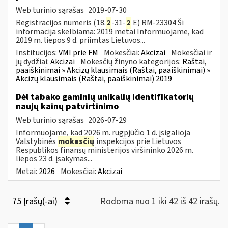
Web turinio sąrašas
2019-07-30
Registracijos numeris (18.
2
-31-
2
E) RM-23304 Ši
informacija skelbiama: 2019 metai Informuojame, kad
2019 m. liepos 9 d. priimtas Lietuvos...
Institucijos:
VMI prie FM
Mokesčiai:
Akcizai
Mokesčiai ir
jų dydžiai:
Akcizai
Mokesčių žinyno kategorijos:
Raštai,
paaiškinimai » Akcizų klausimais (Raštai, paaiškinimai) »
Akcizų klausimais (Raštai, paaiškinimai) 2019
Dėl tabako gaminių unikalių identifikatorių
naujų kainų patvirtinimo
Web turinio sąrašas
2026-07-29
Informuojame, kad 2026 m. rugpjūčio 1 d. įsigalioja
Valstybinės
mokesčių
inspekcijos prie Lietuvos
Respublikos finansų ministerijos viršininko 2026 m.
liepos 23 d. įsakymas...
Metai:
2026
Mokesčiai:
Akcizai
75 Įrašų(-ai)
Rodoma nuo 1 iki 42 iš 42 irašų.