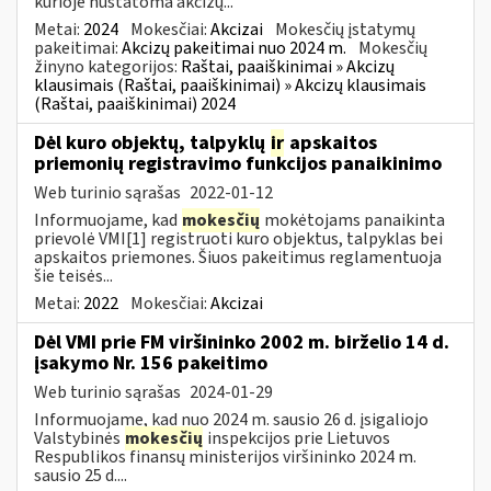
kurioje nustatoma akcizų...
Metai:
2024
Mokesčiai:
Akcizai
Mokesčių įstatymų
pakeitimai:
Akcizų pakeitimai nuo 2024 m.
Mokesčių
žinyno kategorijos:
Raštai, paaiškinimai » Akcizų
klausimais (Raštai, paaiškinimai) » Akcizų klausimais
(Raštai, paaiškinimai) 2024
Dėl kuro objektų, talpyklų
ir
apskaitos
priemonių registravimo funkcijos panaikinimo
Web turinio sąrašas
2022-01-12
Informuojame, kad
mokesčių
mokėtojams panaikinta
prievolė VMI[1] registruoti kuro objektus, talpyklas bei
apskaitos priemones. Šiuos pakeitimus reglamentuoja
šie teisės...
Metai:
2022
Mokesčiai:
Akcizai
Dėl VMI prie FM viršininko 2002 m. birželio 14 d.
įsakymo Nr. 156 pakeitimo
Web turinio sąrašas
2024-01-29
Informuojame, kad nuo 2024 m. sausio 26 d. įsigaliojo
Valstybinės
mokesčių
inspekcijos prie Lietuvos
Respublikos finansų ministerijos viršininko 2024 m.
sausio 25 d....