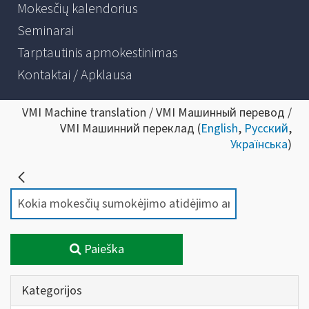
Mokesčių kalendorius
Seminarai
Tarptautinis apmokestinimas
Kontaktai / Apklausa
VMI Machine translation / VMI Машинный перевод /
VMI Машинний переклад (
English
,
Русский
,
Українська
)
Paieška
Kategorijos