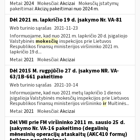
Metai:
2024
Mokesčiai:
Akcizai
Mokesčių įstatymų
pakeitimai:
Akcizų pakeitimai nuo 2024 m.
Dėl 2021 m. lapkričio 19 d. įsakymo Nr. VA-81
Web turinio sąrašas
2021-11-23
Informuojame, kad nuo 2021 m. lapkričio 20 d. įsigaliojo
Valstybinės
mokesčių
inspekcijos prie Lietuvos
Respublikos finansų ministerijos viršininko 2021 m.
lapkričio 19 d....
Metai:
2021
Mokesčiai:
Akcizai
Dėl 2015 M. rugpjūčio 27 d. įsakymo NR. VA-
63/1B-661 pakeitimo
Web turinio sąrašas
2021-10-14
Informuojame, kad nuo 2021 metų lapkričio 1 dienos
įsigalioja Valstybinės mokesčių inspekcijos prie Lietuvos
Respublikos finansų ministerijos viršininko
ir
Muitinės...
Metai:
2021
Mokesčiai:
Akcizai
Dėl VMI prie FM viršininko 2011 m. sausio 25 d.
įsakymo Nr. VA-16 pakeitimo (degalinių
mėnesinių operacijų ataskaitų (AKC410 formų)