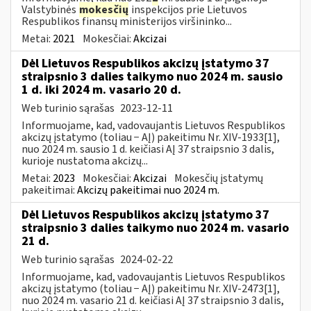
Valstybinės
mokesčių
inspekcijos prie Lietuvos
Respublikos finansų ministerijos viršininko...
Metai:
2021
Mokesčiai:
Akcizai
Dėl Lietuvos Respublikos akcizų įstatymo 37
straipsnio 3 dalies taikymo nuo 2024 m. sausio
1 d. iki 2024 m. vasario 20 d.
Web turinio sąrašas
2023-12-11
Informuojame, kad, vadovaujantis Lietuvos Respublikos
akcizų įstatymo (toliau − AĮ) pakeitimu Nr. XIV-1933[1],
nuo 2024 m. sausio 1 d. keičiasi AĮ 37 straipsnio 3 dalis,
kurioje nustatoma akcizų...
Metai:
2023
Mokesčiai:
Akcizai
Mokesčių įstatymų
pakeitimai:
Akcizų pakeitimai nuo 2024 m.
Dėl Lietuvos Respublikos akcizų įstatymo 37
straipsnio 3 dalies taikymo nuo 2024 m. vasario
21 d.
Web turinio sąrašas
2024-02-22
Informuojame, kad, vadovaujantis Lietuvos Respublikos
akcizų įstatymo (toliau − AĮ) pakeitimu Nr. XIV-2473[1],
nuo 2024 m. vasario 21 d. keičiasi AĮ 37 straipsnio 3 dalis,