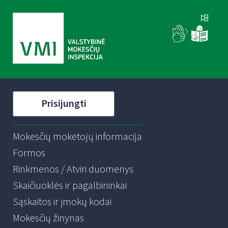
Prisijungti
Mokesčių mokėtojų informacija
Formos
Rinkmenos / Atviri duomenys
Skaičiuoklės ir pagalbininkai
Sąskaitos ir įmokų kodai
Mokesčių žinynas