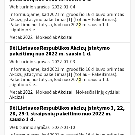
Web turinio sąrašas
2022-01-04
Informuojame, kad 2021 m. gruodžio 16 d. buvo priimtas
Akcizų įstatymo pakeitimas[1] (toliau − Pakeitimas).
Pakeitimu nustatyta, kad nuo 202
2
m. sausio 1 d.
įsigaliojo šie...
Metai:
2022
Mokesčiai:
Akcizai
Dėl Lietuvos Respublikos Akcizų įstatymo
pakeitimų nuo 2022 m. sausio 1 d.
Web turinio sąrašas
2022-01-03
Informuojame, kad 2021 m. gruodžio 16 d. buvo priimtas
Akcizų įstatymo pakeitimas[1] (toliau − Pakeitimas).
Pakeitimu nustatyta, kad nuo 202
2
m. sausio 1 d.
įsigaliojo šie...
Metai:
2022
Mokesčiai:
Akcizai
Mokesčiai ir jų dydžiai:
Akcizai
Dėl Lietuvos Respublikos akcizų įstatymo 3, 22,
28, 29-1 straipsnių pakeitimo nuo 2022 m.
sausio 1 d.
Web turinio sąrašas
2022-01-10
Informuojame, kad 2021 m. gruodžio 16 d. buvo priimtas