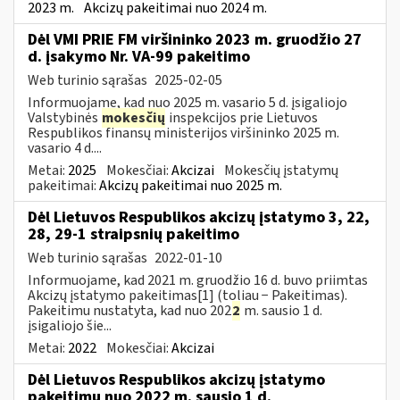
2023 m.
Akcizų pakeitimai nuo 2024 m.
Dėl VMI PRIE FM viršininko 2023 m. gruodžio 27
d. įsakymo Nr. VA-99 pakeitimo
Web turinio sąrašas
2025-02-05
Informuojame, kad nuo 2025 m. vasario 5 d. įsigaliojo
Valstybinės
mokesčių
inspekcijos prie Lietuvos
Respublikos finansų ministerijos viršininko 2025 m.
vasario 4 d....
Metai:
2025
Mokesčiai:
Akcizai
Mokesčių įstatymų
pakeitimai:
Akcizų pakeitimai nuo 2025 m.
Dėl Lietuvos Respublikos akcizų įstatymo 3, 22,
28, 29-1 straipsnių pakeitimo
Web turinio sąrašas
2022-01-10
Informuojame, kad 2021 m. gruodžio 16 d. buvo priimtas
Akcizų įstatymo pakeitimas[1] (toliau − Pakeitimas).
Pakeitimu nustatyta, kad nuo 202
2
m. sausio 1 d.
įsigaliojo šie...
Metai:
2022
Mokesčiai:
Akcizai
Dėl Lietuvos Respublikos akcizų įstatymo
pakeitimų nuo 2022 m. sausio 1 d.