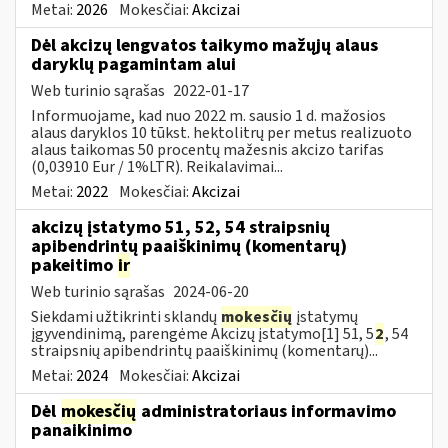
Metai:
2026
Mokesčiai:
Akcizai
Dėl akcizų lengvatos taikymo mažųjų alaus
daryklų pagamintam alui
Web turinio sąrašas
2022-01-17
Informuojame, kad nuo 2022 m. sausio 1 d. mažosios
alaus daryklos 10 tūkst. hektolitrų per metus realizuoto
alaus taikomas 50 procentų mažesnis akcizo tarifas
(0,03910 Eur / 1%LTR). Reikalavimai...
Metai:
2022
Mokesčiai:
Akcizai
akcizų įstatymo 51, 52, 54 straipsnių
apibendrintų paaiškinimų (komentarų)
pakeitimo
ir
Web turinio sąrašas
2024-06-20
Siekdami užtikrinti sklandų
mokesčių
įstatymų
įgyvendinimą, parengėme Akcizų įstatymo[1] 51, 5
2
, 54
straipsnių apibendrintų paaiškinimų (komentarų)...
Metai:
2024
Mokesčiai:
Akcizai
Dėl
mokesčių
administratoriaus informavimo
panaikinimo