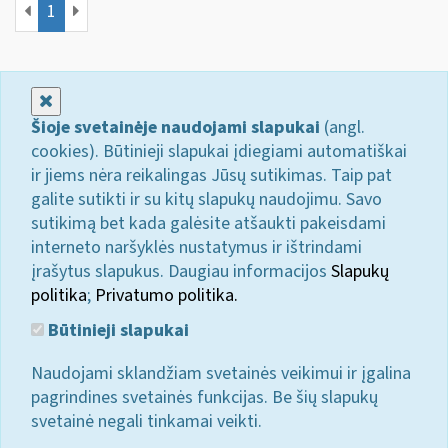
1
Uždaryti
Šioje svetainėje naudojami slapukai
(angl.
cookies). Būtinieji slapukai įdiegiami automatiškai
ir jiems nėra reikalingas Jūsų sutikimas. Taip pat
galite sutikti ir su kitų slapukų naudojimu. Savo
sutikimą bet kada galėsite atšaukti pakeisdami
interneto naršyklės nustatymus ir ištrindami
įrašytus slapukus. Daugiau informacijos
Slapukų
politika
;
Privatumo politika.
Būtinieji slapukai
Naudojami sklandžiam svetainės veikimui ir įgalina
pagrindines svetainės funkcijas. Be šių slapukų
svetainė negali tinkamai veikti.