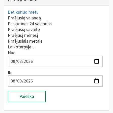
Bet kuriuo metu
Praėjusią valandą
Paskutines 24 valandas
Praėjusią savaitę
Praėjusį mėnesį
Praėjusiais metais
Laikotarpyje…
Nuo
Iki
Paieška