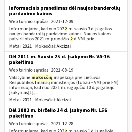
Informacinis pranešimas dėl naujos banderolių
pardavimo kainos
Web turinio sąrašas
2021-12-09
Informuojame, kad nuo 202
2
m. sausio 3 d. įsigalios
naujos banderolių pardavimo kainos. Naujos kainos
patvirtintos 2021 m. gruodžio
2
d. VMI prie...
Metai:
2021
Mokesčiai:
Akcizai
Dėl 2011 m. Sausio 25 d. Įsakymo Nr. VA-16
pakeitimo
Web turinio sąrašas
2021-08-19
Valstybinė
mokesčių
inspekcija prie Lietuvos
Respublikos finansų ministerijos (toliau – VMI prie FM)
informuoja, kad nuo 2021 m. rugpjūčio 10 d. įsigaliojo
Įsakymas[1],...
Metai:
2021
Mokesčiai:
Akcizai
Dėl 2002 m. birželio 14 d. įsakymo Nr. 156
pakeitimo
Web turinio sąrašas
2021-12-28
Informuojame, kad nuo 202
2
m. sausio 1 d. įsigalioja