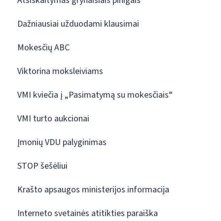
Atsiskaitymas grynaisiais pinigais
Dažniausiai užduodami klausimai
Mokesčių ABC
Viktorina moksleiviams
VMI kviečia į „Pasimatymą su mokesčiais“
VMI turto aukcionai
Įmonių VDU palyginimas
STOP šešėliui
Krašto apsaugos ministerijos informacija
Interneto svetainės atitikties paraiška