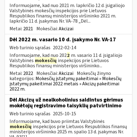
Informuojame, kad nuo 2021 m. lapkričio 12 d. įsigaliojo
Valstybinės mokesčių inspekcijos prie Lietuvos
Respublikos finansų ministerijos viršininko 2021 m.
lapkričio 11 d. įsakymas Nr. VA-78 „Dėl...
Metai:
2021
Mokesčiai:
Akcizai
Dėl 2022 m. vasario 10 d. įsakymo Nr. VA-17
Web turinio sąrašas
2022-02-14
Informuojame, kad nuo 202
2
m. vasario 11 d. įsigaliojo
Valstybinės
mokesčių
inspekcijos prie Lietuvos
Respublikos finansų ministerijos viršininko...
Metai:
2022
Mokesčiai:
Akcizai
Mokesčių žinyno
kategorijos:
Mokesčių įstatymų pakeitimai » Mokesčių
įstatymų pakeitimai 2022 metais » Akcizų pakeitimai
2022 m.
Dėl Akcizų už nealkoholinius saldintus gėrimus
mokėtojų registravimo taisyklių patvirtinimo
Web turinio sąrašas
2025-10-15
Informuojame, kad buvo priimtas Valstybinės
mokesčių
inspekcijos prie Lietuvos Respublikos finansų
ministerijos viršininko 2025 m. spalio 13 d. įsakymas Nr.
VA-93[1]...