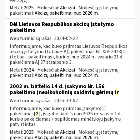
Metai:
2025
Mokesčiai:
Akcizai
Mokesčių įstatymų
pakeitimai:
Akcizų pakeitimai nuo 2026 m.
Dėl Lietuvos Respublikos akcizų įstatymo
pakeitimo
Web turinio sąrašas
2024-02-22
Informuojame, kad buvo priimtas Lietuvos Respublikos
akcizų įstatymo (toliau − AĮ) pakeitimas Nr. XIV-2473[1]
(toliau - pakeitimas), kuriuo: nuo 2024 m. vasario 21 d.
pakeičiama AĮ 37 straipsnio 3...
Metai:
2024
Mokesčiai:
Akcizai
Mokesčių įstatymų
pakeitimai:
Akcizų pakeitimai nuo 2024 m.
2002 m. birželio 14 d. įsakymo Nr. 156
pakeitimo (nealkoholinių saldintų gėrimų
ir
Web turinio sąrašas
2025-10-02
Informuojame, kad buvo priimtas įsakymo[1]
pakeitimas[
2
], įsigaliosiantis nuo 2026 m. sausio 1 d.,
kuriuo pakeičiamas / papildomas minėtuoju įsakymu
patvirtintas...
Metai:
2025
Mokesčiai:
Akcizai
Mokesčių įstatymų
pakeitimai:
Akcizų pakeitimai nuo 2026 m.