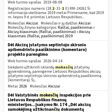
Web turinio sąrašas
2019-08-08
Registracijos numeris (18.
2
-31-
2
E) RM-24261 Ši
informacija skelbiama: 2019 metai Primename, kad 2019
m. liepos 9 d. priimtas Lietuvos Respublikos...
Mokesčiai:
Akcizai
Mokesčiai ir jų dydžiai:
Akcizai
Mokesčių žinyno kategorijos:
Raštai, paaiškinimai »
Akcizų klausimais (Raštai, paaiškinimai) » Akcizų
klausimais (Raštai, paaiškinimai) 2019
Dėl Akcizų įstatymo septintojo skirsnio
apibendrinto paaiškinimo (komentaro)
projekto parengimo
Web turinio sąrašas
2026-04-14
Siekdami užtikrinti sklandų
mokesčių
įstatymų
įgyvendinimą, parengėme Lietuvos Respublikos akcizų
įstatymo septintojo skirsnio apibendrintą paaiškinimą
(komentarą). Šį...
Metai:
2026
Mokesčiai:
Akcizai
Dėl Valstybinės
mokesčių
inspekcijos prie
Lietuvos Respublikos finansų
ministerijos...Įsakymo Nr. 174 „Dėl akcizų
sumokėjimą užtikrinančių dokumentų