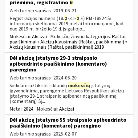
priėmimo, registravimo
ir
Web turinio sąrašas
2019-06-21
Registracijos numeris (18.
2
-31-
2
E) RM-18924 Ši
informacija skelbiama: 2019 metai Informuojame, kad
nuo 2019 m. birželio 19 d. įsigaliojo...
Mokesčiai:
Akcizai
Mokesčių žinyno kategorijos:
Raštai,
paaiškinimai » Akcizų klausimais (Raštai, paaiškinimai) »
Akcizų klausimais (Raštai, paaiškinimai) 2019
Dėl akcizų įstatymo 29-1 straipsnio
apibendrinto paaiškinimo (komentaro)
parengimo
Web turinio sąrašas
2024-06-20
Siekdami užtikrinti sklandų
mokesčių
įstatymų
įgyvendinimą, parengėme Lietuvos Respublikos akcizų
įstatymo 29-1 straipsnio apibendrintą paaiškinimą
(komentarą). Šį...
Metai:
2024
Mokesčiai:
Akcizai
Dėl akcizų įstatymo 55 straipsnio apibendrinto
paaiškinimo (komentaro) parengimo
Web turinio sąrašas
2025-02-07