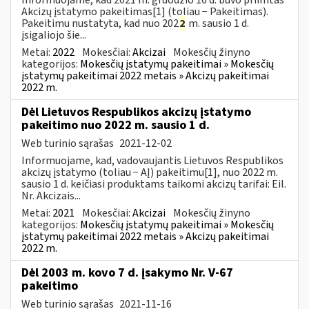
Akcizų įstatymo pakeitimas[1] (toliau − Pakeitimas).
Pakeitimu nustatyta, kad nuo 202
2
m. sausio 1 d.
įsigaliojo šie...
Metai:
2022
Mokesčiai:
Akcizai
Mokesčių žinyno
kategorijos:
Mokesčių įstatymų pakeitimai » Mokesčių
įstatymų pakeitimai 2022 metais » Akcizų pakeitimai
2022 m.
Dėl Lietuvos Respublikos akcizų įstatymo
pakeitimo nuo 2022 m. sausio 1 d.
Web turinio sąrašas
2021-12-02
Informuojame, kad, vadovaujantis Lietuvos Respublikos
akcizų įstatymo (toliau − AĮ) pakeitimu[1], nuo 2022 m.
sausio 1 d. keičiasi produktams taikomi akcizų tarifai: Eil.
Nr. Akcizais...
Metai:
2021
Mokesčiai:
Akcizai
Mokesčių žinyno
kategorijos:
Mokesčių įstatymų pakeitimai » Mokesčių
įstatymų pakeitimai 2022 metais » Akcizų pakeitimai
2022 m.
Dėl 2003 m. kovo 7 d. įsakymo Nr. V-67
pakeitimo
Web turinio sąrašas
2021-11-16