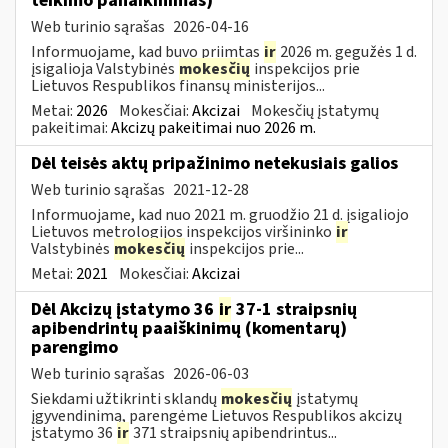
teikimo panaikinimas)
Web turinio sąrašas
2026-04-16
Informuojame, kad buvo priimtas
ir
2026 m. gegužės 1 d.
įsigalioja Valstybinės
mokesčių
inspekcijos prie
Lietuvos Respublikos finansų ministerijos...
Metai:
2026
Mokesčiai:
Akcizai
Mokesčių įstatymų
pakeitimai:
Akcizų pakeitimai nuo 2026 m.
Dėl teisės aktų pripažinimo netekusiais galios
Web turinio sąrašas
2021-12-28
Informuojame, kad nuo 2021 m. gruodžio 21 d. įsigaliojo
Lietuvos metrologijos inspekcijos viršininko
ir
Valstybinės
mokesčių
inspekcijos prie...
Metai:
2021
Mokesčiai:
Akcizai
Dėl Akcizų įstatymo 36
ir
37-1 straipsnių
apibendrintų paaiškinimų (komentarų)
parengimo
Web turinio sąrašas
2026-06-03
Siekdami užtikrinti sklandų
mokesčių
įstatymų
įgyvendinimą, parengėme Lietuvos Respublikos akcizų
įstatymo 36
ir
371 straipsnių apibendrintus...