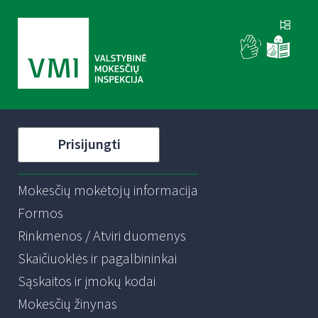
Prisijungti
Mokesčių mokėtojų informacija
Formos
Rinkmenos / Atviri duomenys
Skaičiuoklės ir pagalbininkai
Sąskaitos ir įmokų kodai
Mokesčių žinynas