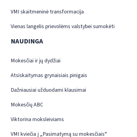
VMI skaitmeninė transformacija
Vienas langelis prievolėms valstybei sumokėti
NAUDINGA
Mokesčiai ir jų dydžiai
Atsiskaitymas grynaisiais pinigais
Dažniausiai užduodami klausimai
Mokesčių ABC
Viktorina moksleiviams
VMI kviečia į „Pasimatymą su mokesčiais“