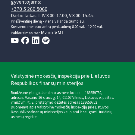
gyventojams:
+370 5 260 5060
Darbo laikas: I-IV 8.00-17.00, V 8.00-15.45.
Prieššventinę dieną - viena valanda trumpiau.
Kiekvieno mėnesio antrą penktadienį 8.00 val. - 12.00 val.
Mano VMI
Paklausimas per
Valstybinė mokesčių inspekcija prie Lietuvos
Respublikos finansų ministerijos
Biudžetinė įstaiga. Juridinio asmens kodas — 188659752,
adresas: Vasario 16-osios g. 14, 01107 Vilnius, Lietuva, el.paštas:
vmi@vmi.lt
, E. pristatymo dėžutės adresas 188659752
Duomenys apie Valstybinę mokesčių inspekciją prie Lietuvos
Respublikos finansų ministerijos kaupiami ir saugomi Juridinių
asmenų registre