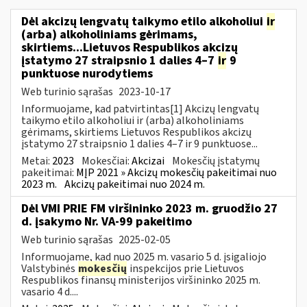
Dėl akcizų lengvatų taikymo etilo alkoholiui
ir
(arba) alkoholiniams gėrimams,
skirtiems...Lietuvos Respublikos akcizų
įstatymo 27 straipsnio 1 dalies 4–7
ir
9
punktuose nurodytiems
Web turinio sąrašas
2023-10-17
Informuojame, kad patvirtintas[1] Akcizų lengvatų
taikymo etilo alkoholiui ir (arba) alkoholiniams
gėrimams, skirtiems Lietuvos Respublikos akcizų
įstatymo 27 straipsnio 1 dalies 4–7 ir 9 punktuose...
Metai:
2023
Mokesčiai:
Akcizai
Mokesčių įstatymų
pakeitimai:
MĮP 2021 » Akcizų mokesčių pakeitimai nuo
2023 m.
Akcizų pakeitimai nuo 2024 m.
Dėl VMI PRIE FM viršininko 2023 m. gruodžio 27
d. įsakymo Nr. VA-99 pakeitimo
Web turinio sąrašas
2025-02-05
Informuojame, kad nuo 2025 m. vasario 5 d. įsigaliojo
Valstybinės
mokesčių
inspekcijos prie Lietuvos
Respublikos finansų ministerijos viršininko 2025 m.
vasario 4 d....