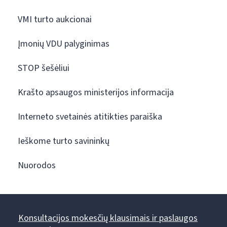
VMI turto aukcionai
Įmonių VDU palyginimas
STOP šešėliui
Krašto apsaugos ministerijos informacija
Interneto svetainės atitikties paraiška
Ieškome turto savininkų
Nuorodos
Konsultacijos mokesčių klausimais ir paslaugos