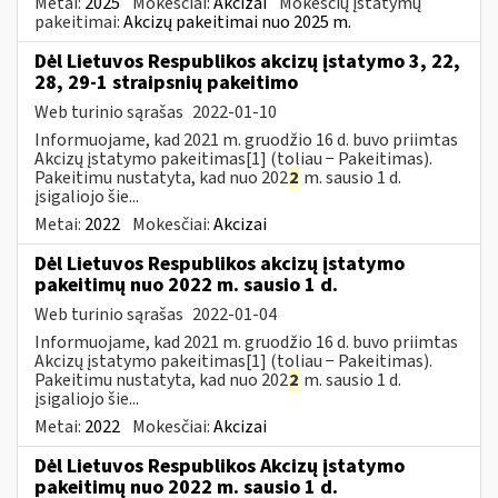
Metai:
2025
Mokesčiai:
Akcizai
Mokesčių įstatymų
pakeitimai:
Akcizų pakeitimai nuo 2025 m.
Dėl Lietuvos Respublikos akcizų įstatymo 3, 22,
28, 29-1 straipsnių pakeitimo
Web turinio sąrašas
2022-01-10
Informuojame, kad 2021 m. gruodžio 16 d. buvo priimtas
Akcizų įstatymo pakeitimas[1] (toliau − Pakeitimas).
Pakeitimu nustatyta, kad nuo 202
2
m. sausio 1 d.
įsigaliojo šie...
Metai:
2022
Mokesčiai:
Akcizai
Dėl Lietuvos Respublikos akcizų įstatymo
pakeitimų nuo 2022 m. sausio 1 d.
Web turinio sąrašas
2022-01-04
Informuojame, kad 2021 m. gruodžio 16 d. buvo priimtas
Akcizų įstatymo pakeitimas[1] (toliau − Pakeitimas).
Pakeitimu nustatyta, kad nuo 202
2
m. sausio 1 d.
įsigaliojo šie...
Metai:
2022
Mokesčiai:
Akcizai
Dėl Lietuvos Respublikos Akcizų įstatymo
pakeitimų nuo 2022 m. sausio 1 d.