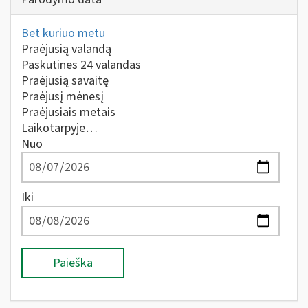
Bet kuriuo metu
Praėjusią valandą
Paskutines 24 valandas
Praėjusią savaitę
Praėjusį mėnesį
Praėjusiais metais
Laikotarpyje…
Nuo
Iki
Paieška