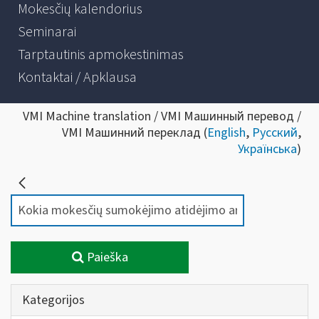
Mokesčių kalendorius
Seminarai
Tarptautinis apmokestinimas
Kontaktai / Apklausa
VMI Machine translation / VMI Машинный перевод /
VMI Машинний переклад (
English
,
Русский
,
Українська
)
Paieška
Kategorijos