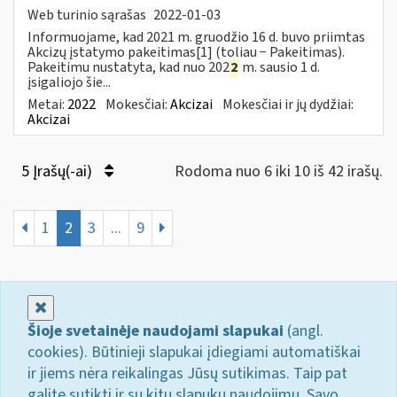
Web turinio sąrašas
2022-01-03
Informuojame, kad 2021 m. gruodžio 16 d. buvo priimtas
Akcizų įstatymo pakeitimas[1] (toliau − Pakeitimas).
Pakeitimu nustatyta, kad nuo 202
2
m. sausio 1 d.
įsigaliojo šie...
Metai:
2022
Mokesčiai:
Akcizai
Mokesčiai ir jų dydžiai:
Akcizai
5 Įrašų(-ai)
Rodoma nuo 6 iki 10 iš 42 irašų.
1
2
3
...
9
Uždaryti
Šioje svetainėje naudojami slapukai
(angl.
cookies). Būtinieji slapukai įdiegiami automatiškai
ir jiems nėra reikalingas Jūsų sutikimas. Taip pat
galite sutikti ir su kitų slapukų naudojimu. Savo