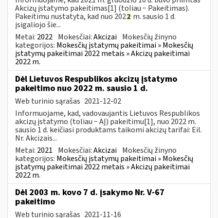
Akcizų įstatymo pakeitimas[1] (toliau − Pakeitimas).
Pakeitimu nustatyta, kad nuo 202
2
m. sausio 1 d.
įsigaliojo šie...
Metai:
2022
Mokesčiai:
Akcizai
Mokesčių žinyno
kategorijos:
Mokesčių įstatymų pakeitimai » Mokesčių
įstatymų pakeitimai 2022 metais » Akcizų pakeitimai
2022 m.
Dėl Lietuvos Respublikos akcizų įstatymo
pakeitimo nuo 2022 m. sausio 1 d.
Web turinio sąrašas
2021-12-02
Informuojame, kad, vadovaujantis Lietuvos Respublikos
akcizų įstatymo (toliau − AĮ) pakeitimu[1], nuo 2022 m.
sausio 1 d. keičiasi produktams taikomi akcizų tarifai: Eil.
Nr. Akcizais...
Metai:
2021
Mokesčiai:
Akcizai
Mokesčių žinyno
kategorijos:
Mokesčių įstatymų pakeitimai » Mokesčių
įstatymų pakeitimai 2022 metais » Akcizų pakeitimai
2022 m.
Dėl 2003 m. kovo 7 d. įsakymo Nr. V-67
pakeitimo
Web turinio sąrašas
2021-11-16