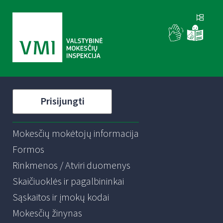
Prisijungti
Mokesčių mokėtojų informacija
Formos
Rinkmenos / Atviri duomenys
Skaičiuoklės ir pagalbininkai
Sąskaitos ir įmokų kodai
Mokesčių žinynas