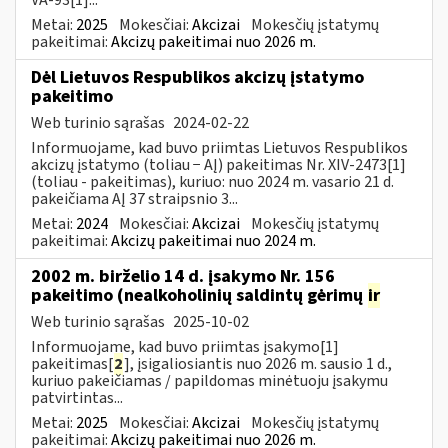
Metai:
2025
Mokesčiai:
Akcizai
Mokesčių įstatymų
pakeitimai:
Akcizų pakeitimai nuo 2026 m.
Dėl Lietuvos Respublikos akcizų įstatymo
pakeitimo
Web turinio sąrašas
2024-02-22
Informuojame, kad buvo priimtas Lietuvos Respublikos
akcizų įstatymo (toliau − AĮ) pakeitimas Nr. XIV-2473[1]
(toliau - pakeitimas), kuriuo: nuo 2024 m. vasario 21 d.
pakeičiama AĮ 37 straipsnio 3...
Metai:
2024
Mokesčiai:
Akcizai
Mokesčių įstatymų
pakeitimai:
Akcizų pakeitimai nuo 2024 m.
2002 m. birželio 14 d. įsakymo Nr. 156
pakeitimo (nealkoholinių saldintų gėrimų
ir
Web turinio sąrašas
2025-10-02
Informuojame, kad buvo priimtas įsakymo[1]
pakeitimas[
2
], įsigaliosiantis nuo 2026 m. sausio 1 d.,
kuriuo pakeičiamas / papildomas minėtuoju įsakymu
patvirtintas...
Metai:
2025
Mokesčiai:
Akcizai
Mokesčių įstatymų
pakeitimai:
Akcizų pakeitimai nuo 2026 m.