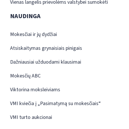
Vienas langelis prievolėms valstybei sumokėti
NAUDINGA
Mokesčiai ir jų dydžiai
Atsiskaitymas grynaisiais pinigais
Dažniausiai užduodami klausimai
Mokesčių ABC
Viktorina moksleiviams
VMI kviečia į „Pasimatymą su mokesčiais“
VMI turto aukcionai