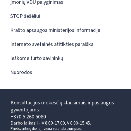
Įmonių VDU palyginimas
STOP šešėliui
Krašto apsaugos ministerijos informacija
Interneto svetainės atitikties paraiška
Ieškome turto savininkų
Nuorodos
Konsultacijos mokesčių klausimais ir paslaugos
gyventojams:
+370 5 260 5060
Darbo laikas: I-IV 8.00-17.00, V 8.00-15.45.
Prieššventinę dieną - viena valanda trumpiau.