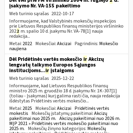
Dėl VMI prie FM viršininko 2004 m. rugsėjo
2
d.
įsakymo Nr. VA-155 pakeitimo
Web turinio sąrašas
2022-10-17
Informuojame, kad Valstybinės mokesčių inspekcijos
prie Lietuvos Respublikos finansų ministerijos viršininko
202
2
m. spalio 10 d. įsakymu Nr. VA-78[1] nauja
redakcija...
Metai:
2022
Mokesčiai:
Akcizai
Pagrindinis:
Mokesčio
naujiena
Dėl Pridėtinės vertės mokesčio
ir
Akcizų
lengvatų taikymo Europos Sąjungos
institucijoms...
ir
įstaigoms
Web turinio sąrašas
2025-12-22
Informuojame, kad Lietuvos Respublikos finansų
ministro 2025 m. gruodžio 18 d. įsakymu Nr. 1K-307[1]
(toliau - Įsakymas) kurį galima rasti čia, nauja redakcija
išdėstytas Pridėtinės vertės mokesčio...
Metai:
2025
Mokesčiai:
Akcizai
Pridėtinės vertės
mokestis
Mokesčių įstatymų pakeitimai:
Akcizų
pakeitimai nuo 2025 m.
Akcizų pakeitimai nuo 2026 m.
MĮP 2021 » Pridėtinės vertės mokesčio pakeitimai nuo
2025 m.
Mokesčių žinyno kategorijos:
Mokesčių