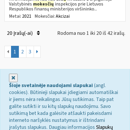
Valstybinės
mokesčių
inspekcijos prie Lietuvos
Respublikos finansų ministerijos viršininko...
Metai:
2021
Mokesčiai:
Akcizai
20 Įrašų(-ai)
Rodoma nuo 1 iki 20 iš 42 irašų.
1
2
3
Uždaryti
Šioje svetainėje naudojami slapukai
(angl.
cookies). Būtinieji slapukai įdiegiami automatiškai
ir jiems nėra reikalingas Jūsų sutikimas. Taip pat
galite sutikti ir su kitų slapukų naudojimu. Savo
sutikimą bet kada galėsite atšaukti pakeisdami
interneto naršyklės nustatymus ir ištrindami
įrašytus slapukus. Daugiau informacijos
Slapukų