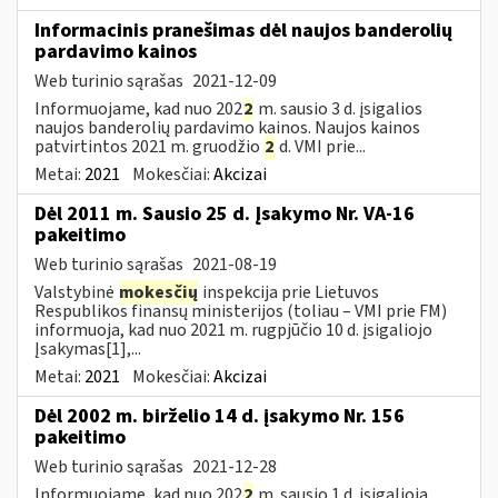
Informacinis pranešimas dėl naujos banderolių
pardavimo kainos
Web turinio sąrašas
2021-12-09
Informuojame, kad nuo 202
2
m. sausio 3 d. įsigalios
naujos banderolių pardavimo kainos. Naujos kainos
patvirtintos 2021 m. gruodžio
2
d. VMI prie...
Metai:
2021
Mokesčiai:
Akcizai
Dėl 2011 m. Sausio 25 d. Įsakymo Nr. VA-16
pakeitimo
Web turinio sąrašas
2021-08-19
Valstybinė
mokesčių
inspekcija prie Lietuvos
Respublikos finansų ministerijos (toliau – VMI prie FM)
informuoja, kad nuo 2021 m. rugpjūčio 10 d. įsigaliojo
Įsakymas[1],...
Metai:
2021
Mokesčiai:
Akcizai
Dėl 2002 m. birželio 14 d. įsakymo Nr. 156
pakeitimo
Web turinio sąrašas
2021-12-28
Informuojame, kad nuo 202
2
m. sausio 1 d. įsigalioja