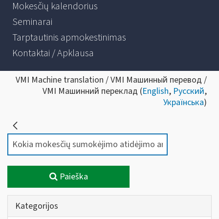
Mokesčių kalendorius
Seminarai
Tarptautinis apmokestinimas
Kontaktai / Apklausa
VMI Machine translation / VMI Машинный перевод /
VMI Машинний переклад (
English
,
Русский
,
Українська
)
Paieška
Kategorijos