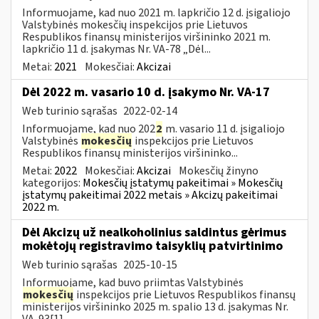
Informuojame, kad nuo 2021 m. lapkričio 12 d. įsigaliojo
Valstybinės mokesčių inspekcijos prie Lietuvos
Respublikos finansų ministerijos viršininko 2021 m.
lapkričio 11 d. įsakymas Nr. VA-78 „Dėl...
Metai:
2021
Mokesčiai:
Akcizai
Dėl 2022 m. vasario 10 d. įsakymo Nr. VA-17
Web turinio sąrašas
2022-02-14
Informuojame, kad nuo 202
2
m. vasario 11 d. įsigaliojo
Valstybinės
mokesčių
inspekcijos prie Lietuvos
Respublikos finansų ministerijos viršininko...
Metai:
2022
Mokesčiai:
Akcizai
Mokesčių žinyno
kategorijos:
Mokesčių įstatymų pakeitimai » Mokesčių
įstatymų pakeitimai 2022 metais » Akcizų pakeitimai
2022 m.
Dėl Akcizų už nealkoholinius saldintus gėrimus
mokėtojų registravimo taisyklių patvirtinimo
Web turinio sąrašas
2025-10-15
Informuojame, kad buvo priimtas Valstybinės
mokesčių
inspekcijos prie Lietuvos Respublikos finansų
ministerijos viršininko 2025 m. spalio 13 d. įsakymas Nr.
VA-93[1]...