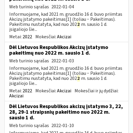
Web turinio sąrašas
2022-01-04
Informuojame, kad 2021 m. gruodžio 16 d. buvo priimtas
Akcizų įstatymo pakeitimas[1] (toliau − Pakeitimas).
Pakeitimu nustatyta, kad nuo 202
2
m. sausio 1 d.
įsigaliojo šie...
Metai:
2022
Mokesčiai:
Akcizai
Dėl Lietuvos Respublikos Akcizų įstatymo
pakeitimų nuo 2022 m. sausio 1 d.
Web turinio sąrašas
2022-01-03
Informuojame, kad 2021 m. gruodžio 16 d. buvo priimtas
Akcizų įstatymo pakeitimas[1] (toliau − Pakeitimas).
Pakeitimu nustatyta, kad nuo 202
2
m. sausio 1 d.
įsigaliojo šie...
Metai:
2022
Mokesčiai:
Akcizai
Mokesčiai ir jų dydžiai:
Akcizai
Dėl Lietuvos Respublikos akcizų įstatymo 3, 22,
28, 29-1 straipsnių pakeitimo nuo 2022 m.
sausio 1 d.
Web turinio sąrašas
2022-01-10
Informuojame, kad 2021 m. gruodžio 16 d. buvo priimtas