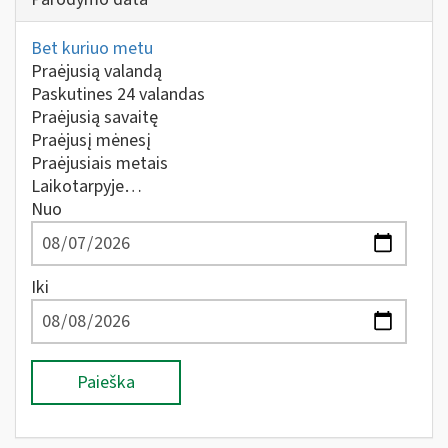
Bet kuriuo metu
Praėjusią valandą
Paskutines 24 valandas
Praėjusią savaitę
Praėjusį mėnesį
Praėjusiais metais
Laikotarpyje…
Nuo
Iki
Paieška