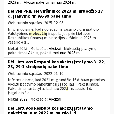
2023 m.
Akcizų pakeitimai nuo 2024 m.
Dėl VMI PRIE FM viršininko 2023 m. gruodžio 27
d. įsakymo Nr. VA-99 pakeitimo
Web turinio sąrašas
2025-02-05
Informuojame, kad nuo 2025 m. vasario 5 d. įsigaliojo
Valstybinės
mokesčių
inspekcijos prie Lietuvos
Respublikos finansų ministerijos viršininko 2025 m.
vasario 4 d....
Metai:
2025
Mokesčiai:
Akcizai
Mokesčių įstatymų
pakeitimai:
Akcizų pakeitimai nuo 2025 m.
Dėl Lietuvos Respublikos akcizų įstatymo 3, 22,
28, 29-1 straipsnių pakeitimo
Web turinio sąrašas
2022-01-10
Informuojame, kad 2021 m. gruodžio 16 d. buvo priimtas
Akcizų įstatymo pakeitimas[1] (toliau − Pakeitimas).
Pakeitimu nustatyta, kad nuo 202
2
m. sausio 1 d.
įsigaliojo šie...
Metai:
2022
Mokesčiai:
Akcizai
Dėl Lietuvos Respublikos akcizų įstatymo
pakeitimų nuo 2022 m. sausio 1 d.