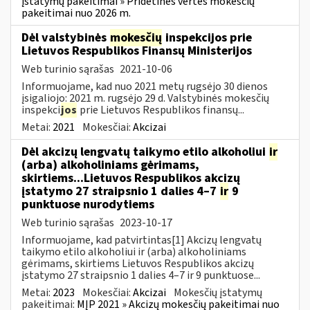
įstatymų pakeitimai » Pridėtinės vertės mokesčių
pakeitimai nuo 2026 m.
Dėl valstybinės
mokesčių
inspekcijos prie
Lietuvos Respublikos Finansų Ministerijos
Web turinio sąrašas
2021-10-06
Informuojame, kad nuo 2021 metų rugsėjo 30 dienos
įsigaliojo: 2021 m. rugsėjo 29 d. Valstybinės mokesčių
inspekci
jos
prie Lietuvos Respublikos finansų...
Metai:
2021
Mokesčiai:
Akcizai
Dėl akcizų lengvatų taikymo etilo alkoholiui
ir
(arba) alkoholiniams gėrimams,
skirtiems...Lietuvos Respublikos akcizų
įstatymo 27 straipsnio 1 dalies 4–7
ir
9
punktuose nurodytiems
Web turinio sąrašas
2023-10-17
Informuojame, kad patvirtintas[1] Akcizų lengvatų
taikymo etilo alkoholiui ir (arba) alkoholiniams
gėrimams, skirtiems Lietuvos Respublikos akcizų
įstatymo 27 straipsnio 1 dalies 4–7 ir 9 punktuose...
Metai:
2023
Mokesčiai:
Akcizai
Mokesčių įstatymų
pakeitimai:
MĮP 2021 » Akcizų mokesčių pakeitimai nuo