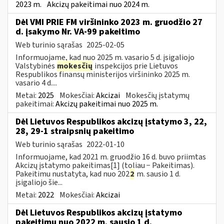
2023 m.
Akcizų pakeitimai nuo 2024 m.
Dėl VMI PRIE FM viršininko 2023 m. gruodžio 27
d. įsakymo Nr. VA-99 pakeitimo
Web turinio sąrašas
2025-02-05
Informuojame, kad nuo 2025 m. vasario 5 d. įsigaliojo
Valstybinės
mokesčių
inspekcijos prie Lietuvos
Respublikos finansų ministerijos viršininko 2025 m.
vasario 4 d....
Metai:
2025
Mokesčiai:
Akcizai
Mokesčių įstatymų
pakeitimai:
Akcizų pakeitimai nuo 2025 m.
Dėl Lietuvos Respublikos akcizų įstatymo 3, 22,
28, 29-1 straipsnių pakeitimo
Web turinio sąrašas
2022-01-10
Informuojame, kad 2021 m. gruodžio 16 d. buvo priimtas
Akcizų įstatymo pakeitimas[1] (toliau − Pakeitimas).
Pakeitimu nustatyta, kad nuo 202
2
m. sausio 1 d.
įsigaliojo šie...
Metai:
2022
Mokesčiai:
Akcizai
Dėl Lietuvos Respublikos akcizų įstatymo
pakeitimų nuo 2022 m. sausio 1 d.