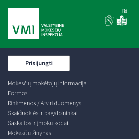
Prisijungti
Mokesčių mokėtojų informacija
Formos
Rinkmenos / Atviri duomenys
Skaičiuoklės ir pagalbininkai
Sąskaitos ir įmokų kodai
Mokesčių žinynas