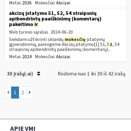
Metai:
2026
Mokesčiai:
Akcizai
akcizų įstatymo 51, 52, 54 straipsnių
apibendrintų paaiškinimų (komentarų)
pakeitimo
ir
Web turinio sąrašas
2024-06-20
Siekdami užtikrinti sklandų
mokesčių
įstatymų
įgyvendinimą, parengėme Akcizų įstatymo[1] 51, 5
2
, 54
straipsnių apibendrintų paaiškinimų (komentarų)...
Metai:
2024
Mokesčiai:
Akcizai
30 Įrašų(-ai)
Rodoma nuo 1 iki 30 iš 42 irašų.
1
2
APIE VMI