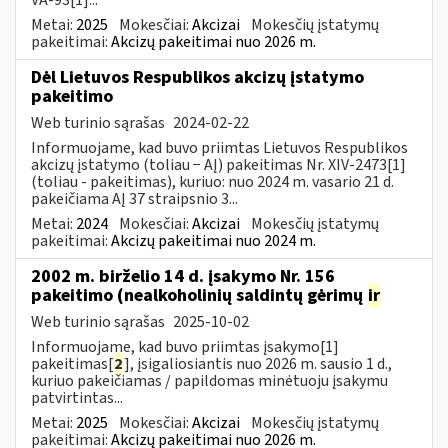
Metai:
2025
Mokesčiai:
Akcizai
Mokesčių įstatymų
pakeitimai:
Akcizų pakeitimai nuo 2026 m.
Dėl Lietuvos Respublikos akcizų įstatymo
pakeitimo
Web turinio sąrašas
2024-02-22
Informuojame, kad buvo priimtas Lietuvos Respublikos
akcizų įstatymo (toliau − AĮ) pakeitimas Nr. XIV-2473[1]
(toliau - pakeitimas), kuriuo: nuo 2024 m. vasario 21 d.
pakeičiama AĮ 37 straipsnio 3...
Metai:
2024
Mokesčiai:
Akcizai
Mokesčių įstatymų
pakeitimai:
Akcizų pakeitimai nuo 2024 m.
2002 m. birželio 14 d. įsakymo Nr. 156
pakeitimo (nealkoholinių saldintų gėrimų
ir
Web turinio sąrašas
2025-10-02
Informuojame, kad buvo priimtas įsakymo[1]
pakeitimas[
2
], įsigaliosiantis nuo 2026 m. sausio 1 d.,
kuriuo pakeičiamas / papildomas minėtuoju įsakymu
patvirtintas...
Metai:
2025
Mokesčiai:
Akcizai
Mokesčių įstatymų
pakeitimai:
Akcizų pakeitimai nuo 2026 m.