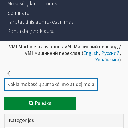
Mokesčių kalendorius
Seminarai
Tarptautinis apmokestinimas
Kontaktai / Apklausa
VMI Machine translation / VMI Машинный перевод /
VMI Машинний переклад (
English
,
Русский
,
Українська
)
Paieška
Kategorijos