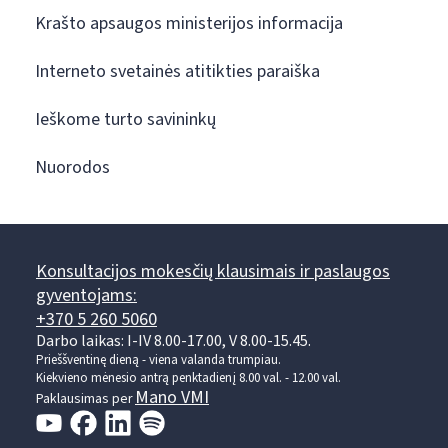
Krašto apsaugos ministerijos informacija
Interneto svetainės atitikties paraiška
Ieškome turto savininkų
Nuorodos
Konsultacijos mokesčių klausimais ir paslaugos
gyventojams:
+370 5 260 5060
Darbo laikas: I-IV 8.00-17.00, V 8.00-15.45.
Prieššventinę dieną - viena valanda trumpiau.
Kiekvieno mėnesio antrą penktadienį 8.00 val. - 12.00 val.
Mano VMI
Paklausimas per