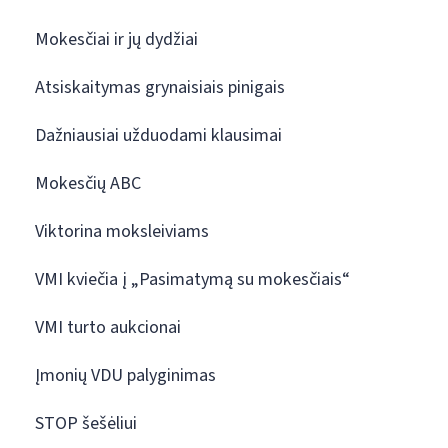
Mokesčiai ir jų dydžiai
Atsiskaitymas grynaisiais pinigais
Dažniausiai užduodami klausimai
Mokesčių ABC
Viktorina moksleiviams
VMI kviečia į „Pasimatymą su mokesčiais“
VMI turto aukcionai
Įmonių VDU palyginimas
STOP šešėliui