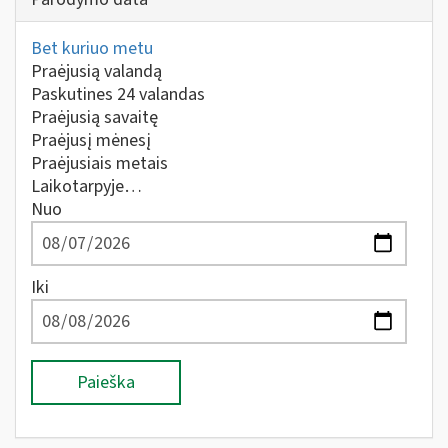
Bet kuriuo metu
Praėjusią valandą
Paskutines 24 valandas
Praėjusią savaitę
Praėjusį mėnesį
Praėjusiais metais
Laikotarpyje…
Nuo
Iki
Paieška