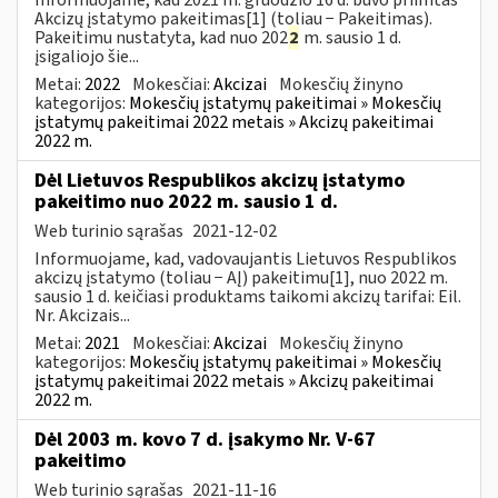
Akcizų įstatymo pakeitimas[1] (toliau − Pakeitimas).
Pakeitimu nustatyta, kad nuo 202
2
m. sausio 1 d.
įsigaliojo šie...
Metai:
2022
Mokesčiai:
Akcizai
Mokesčių žinyno
kategorijos:
Mokesčių įstatymų pakeitimai » Mokesčių
įstatymų pakeitimai 2022 metais » Akcizų pakeitimai
2022 m.
Dėl Lietuvos Respublikos akcizų įstatymo
pakeitimo nuo 2022 m. sausio 1 d.
Web turinio sąrašas
2021-12-02
Informuojame, kad, vadovaujantis Lietuvos Respublikos
akcizų įstatymo (toliau − AĮ) pakeitimu[1], nuo 2022 m.
sausio 1 d. keičiasi produktams taikomi akcizų tarifai: Eil.
Nr. Akcizais...
Metai:
2021
Mokesčiai:
Akcizai
Mokesčių žinyno
kategorijos:
Mokesčių įstatymų pakeitimai » Mokesčių
įstatymų pakeitimai 2022 metais » Akcizų pakeitimai
2022 m.
Dėl 2003 m. kovo 7 d. įsakymo Nr. V-67
pakeitimo
Web turinio sąrašas
2021-11-16