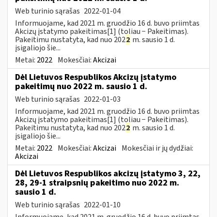
Web turinio sąrašas
2022-01-04
Informuojame, kad 2021 m. gruodžio 16 d. buvo priimtas
Akcizų įstatymo pakeitimas[1] (toliau − Pakeitimas).
Pakeitimu nustatyta, kad nuo 202
2
m. sausio 1 d.
įsigaliojo šie...
Metai:
2022
Mokesčiai:
Akcizai
Dėl Lietuvos Respublikos Akcizų įstatymo
pakeitimų nuo 2022 m. sausio 1 d.
Web turinio sąrašas
2022-01-03
Informuojame, kad 2021 m. gruodžio 16 d. buvo priimtas
Akcizų įstatymo pakeitimas[1] (toliau − Pakeitimas).
Pakeitimu nustatyta, kad nuo 202
2
m. sausio 1 d.
įsigaliojo šie...
Metai:
2022
Mokesčiai:
Akcizai
Mokesčiai ir jų dydžiai:
Akcizai
Dėl Lietuvos Respublikos akcizų įstatymo 3, 22,
28, 29-1 straipsnių pakeitimo nuo 2022 m.
sausio 1 d.
Web turinio sąrašas
2022-01-10
Informuojame, kad 2021 m. gruodžio 16 d. buvo priimtas