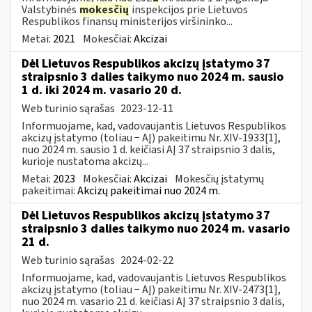
Valstybinės
mokesčių
inspekcijos prie Lietuvos
Respublikos finansų ministerijos viršininko...
Metai:
2021
Mokesčiai:
Akcizai
Dėl Lietuvos Respublikos akcizų įstatymo 37
straipsnio 3 dalies taikymo nuo 2024 m. sausio
1 d. iki 2024 m. vasario 20 d.
Web turinio sąrašas
2023-12-11
Informuojame, kad, vadovaujantis Lietuvos Respublikos
akcizų įstatymo (toliau − AĮ) pakeitimu Nr. XIV-1933[1],
nuo 2024 m. sausio 1 d. keičiasi AĮ 37 straipsnio 3 dalis,
kurioje nustatoma akcizų...
Metai:
2023
Mokesčiai:
Akcizai
Mokesčių įstatymų
pakeitimai:
Akcizų pakeitimai nuo 2024 m.
Dėl Lietuvos Respublikos akcizų įstatymo 37
straipsnio 3 dalies taikymo nuo 2024 m. vasario
21 d.
Web turinio sąrašas
2024-02-22
Informuojame, kad, vadovaujantis Lietuvos Respublikos
akcizų įstatymo (toliau − AĮ) pakeitimu Nr. XIV-2473[1],
nuo 2024 m. vasario 21 d. keičiasi AĮ 37 straipsnio 3 dalis,