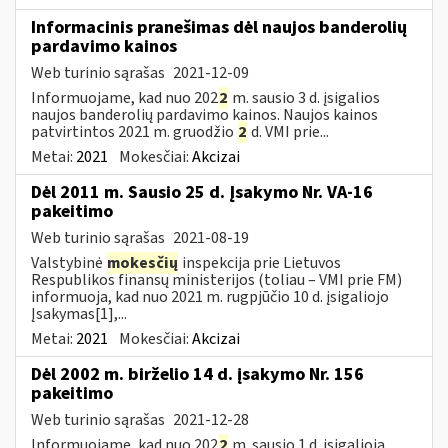
Informacinis pranešimas dėl naujos banderolių
pardavimo kainos
Web turinio sąrašas
2021-12-09
Informuojame, kad nuo 202
2
m. sausio 3 d. įsigalios
naujos banderolių pardavimo kainos. Naujos kainos
patvirtintos 2021 m. gruodžio
2
d. VMI prie...
Metai:
2021
Mokesčiai:
Akcizai
Dėl 2011 m. Sausio 25 d. Įsakymo Nr. VA-16
pakeitimo
Web turinio sąrašas
2021-08-19
Valstybinė
mokesčių
inspekcija prie Lietuvos
Respublikos finansų ministerijos (toliau – VMI prie FM)
informuoja, kad nuo 2021 m. rugpjūčio 10 d. įsigaliojo
Įsakymas[1],...
Metai:
2021
Mokesčiai:
Akcizai
Dėl 2002 m. birželio 14 d. įsakymo Nr. 156
pakeitimo
Web turinio sąrašas
2021-12-28
Informuojame, kad nuo 202
2
m. sausio 1 d. įsigalioja