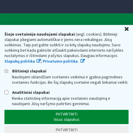
Valstybinė mokesčių inspekcija prie Lietuvos
U
Respublikos finansų ministerijos
Šioje svetainėje naudojami slapukai
(angl. cookies). Būtinieji
slapukai įdiegiami automatiškai ir jiems nėra reikalingas Jūsų
Biudžetinė įstaiga. Juridinio asmens kodas — 188659752,
sutikimas. Taip pat galite sutikti ir su kitų slapukų naudojimu. Savo
adresas: Vasario 16-osios g. 14, 01107 Vilnius, Lietuva, el.paštas:
sutikimą bet kada galėsite atšaukti pakeisdami interneto naršyklės
vmi@vmi.lt
, E. pristatymo dėžutės adresas 188659752
nustatymus ir ištrindami įrašytus slapukus. Daugiau informacijos
Duomenys apie Valstybinę mokesčių inspekciją prie Lietuvos
Slapukų politika
;
Privatumo politika.
Respublikos finansų ministerijos kaupiami ir saugomi Juridinių
asmenų registre
Būtinieji slapukai
Naudojami sklandžiam svetainės veikimui ir įgalina pagrindines
svetainės funkcijas. Be šių slapukų svetainė negali tinkamai veikti.
Analitiniai slapukai
Renka statistinę informaciją apie svetainės naudojimą ir
naudojami Jūsų naršymo patirties gerinimui.
PATVIRTINTI
Visus slapukus
PATVIRTINTI