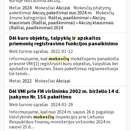
kurioje nustatoma akcizų...
Metai:
2024
Mokesčiai:
Akcizai
Mokesčių įstatymų
pakeitimai:
Akcizų pakeitimai nuo 2024 m.
Mokesčių
žinyno kategorijos:
Raštai, paaiškinimai » Akcizų
klausimais (Raštai, paaiškinimai) » Akcizų klausimais
(Raštai, paaiškinimai) 2024
Dėl kuro objektų, talpyklų
ir
apskaitos
priemonių registravimo funkcijos panaikinimo
Web turinio sąrašas
2022-01-12
Informuojame, kad
mokesčių
mokėtojams panaikinta
prievolė VMI[1] registruoti kuro objektus, talpyklas bei
apskaitos priemones. Šiuos pakeitimus reglamentuoja
šie teisės...
Metai:
2022
Mokesčiai:
Akcizai
Dėl VMI prie FM viršininko 2002 m. birželio 14 d.
įsakymo Nr. 156 pakeitimo
Web turinio sąrašas
2024-01-29
Informuojame, kad nuo 2024 m. sausio 26 d. įsigaliojo
Valstybinės
mokesčių
inspekcijos prie Lietuvos
Respublikos finansų ministerijos viršininko 2024 m.
sausio 25 d....