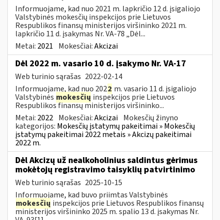
Informuojame, kad nuo 2021 m. lapkričio 12 d. įsigaliojo
Valstybinės mokesčių inspekcijos prie Lietuvos
Respublikos finansų ministerijos viršininko 2021 m.
lapkričio 11 d. įsakymas Nr. VA-78 „Dėl...
Metai:
2021
Mokesčiai:
Akcizai
Dėl 2022 m. vasario 10 d. įsakymo Nr. VA-17
Web turinio sąrašas
2022-02-14
Informuojame, kad nuo 202
2
m. vasario 11 d. įsigaliojo
Valstybinės
mokesčių
inspekcijos prie Lietuvos
Respublikos finansų ministerijos viršininko...
Metai:
2022
Mokesčiai:
Akcizai
Mokesčių žinyno
kategorijos:
Mokesčių įstatymų pakeitimai » Mokesčių
įstatymų pakeitimai 2022 metais » Akcizų pakeitimai
2022 m.
Dėl Akcizų už nealkoholinius saldintus gėrimus
mokėtojų registravimo taisyklių patvirtinimo
Web turinio sąrašas
2025-10-15
Informuojame, kad buvo priimtas Valstybinės
mokesčių
inspekcijos prie Lietuvos Respublikos finansų
ministerijos viršininko 2025 m. spalio 13 d. įsakymas Nr.
VA-93[1]...