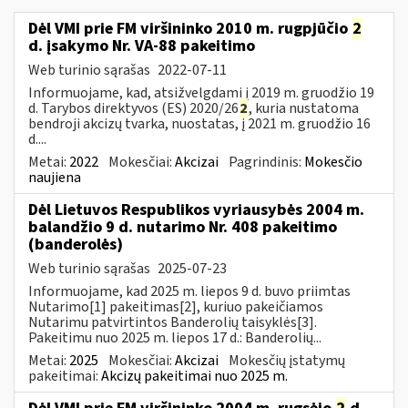
Dėl VMI prie FM viršininko 2010 m. rugpjūčio
2
d. įsakymo Nr. VA-88 pakeitimo
Web turinio sąrašas
2022-07-11
Informuojame, kad, atsižvelgdami į 2019 m. gruodžio 19
d. Tarybos direktyvos (ES) 2020/26
2
, kuria nustatoma
bendroji akcizų tvarka, nuostatas, į 2021 m. gruodžio 16
d....
Metai:
2022
Mokesčiai:
Akcizai
Pagrindinis:
Mokesčio
naujiena
Dėl Lietuvos Respublikos vyriausybės 2004 m.
balandžio 9 d. nutarimo Nr. 408 pakeitimo
(banderolės)
Web turinio sąrašas
2025-07-23
Informuojame, kad 2025 m. liepos 9 d. buvo priimtas
Nutarimo[1] pakeitimas[2], kuriuo pakeičiamos
Nutarimu patvirtintos Banderolių taisyklės[3].
Pakeitimu nuo 2025 m. liepos 17 d.: Banderolių...
Metai:
2025
Mokesčiai:
Akcizai
Mokesčių įstatymų
pakeitimai:
Akcizų pakeitimai nuo 2025 m.