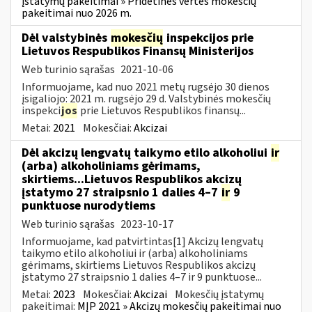
įstatymų pakeitimai » Pridėtinės vertės mokesčių
pakeitimai nuo 2026 m.
Dėl valstybinės
mokesčių
inspekcijos prie
Lietuvos Respublikos Finansų Ministerijos
Web turinio sąrašas
2021-10-06
Informuojame, kad nuo 2021 metų rugsėjo 30 dienos
įsigaliojo: 2021 m. rugsėjo 29 d. Valstybinės mokesčių
inspekci
jos
prie Lietuvos Respublikos finansų...
Metai:
2021
Mokesčiai:
Akcizai
Dėl akcizų lengvatų taikymo etilo alkoholiui
ir
(arba) alkoholiniams gėrimams,
skirtiems...Lietuvos Respublikos akcizų
įstatymo 27 straipsnio 1 dalies 4–7
ir
9
punktuose nurodytiems
Web turinio sąrašas
2023-10-17
Informuojame, kad patvirtintas[1] Akcizų lengvatų
taikymo etilo alkoholiui ir (arba) alkoholiniams
gėrimams, skirtiems Lietuvos Respublikos akcizų
įstatymo 27 straipsnio 1 dalies 4–7 ir 9 punktuose...
Metai:
2023
Mokesčiai:
Akcizai
Mokesčių įstatymų
pakeitimai:
MĮP 2021 » Akcizų mokesčių pakeitimai nuo