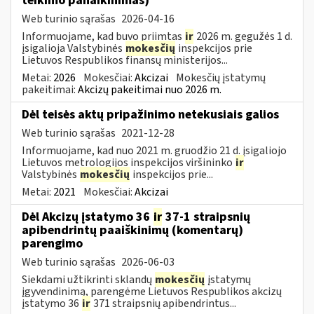
teikimo panaikinimas)
Web turinio sąrašas
2026-04-16
Informuojame, kad buvo priimtas
ir
2026 m. gegužės 1 d.
įsigalioja Valstybinės
mokesčių
inspekcijos prie
Lietuvos Respublikos finansų ministerijos...
Metai:
2026
Mokesčiai:
Akcizai
Mokesčių įstatymų
pakeitimai:
Akcizų pakeitimai nuo 2026 m.
Dėl teisės aktų pripažinimo netekusiais galios
Web turinio sąrašas
2021-12-28
Informuojame, kad nuo 2021 m. gruodžio 21 d. įsigaliojo
Lietuvos metrologijos inspekcijos viršininko
ir
Valstybinės
mokesčių
inspekcijos prie...
Metai:
2021
Mokesčiai:
Akcizai
Dėl Akcizų įstatymo 36
ir
37-1 straipsnių
apibendrintų paaiškinimų (komentarų)
parengimo
Web turinio sąrašas
2026-06-03
Siekdami užtikrinti sklandų
mokesčių
įstatymų
įgyvendinimą, parengėme Lietuvos Respublikos akcizų
įstatymo 36
ir
371 straipsnių apibendrintus...