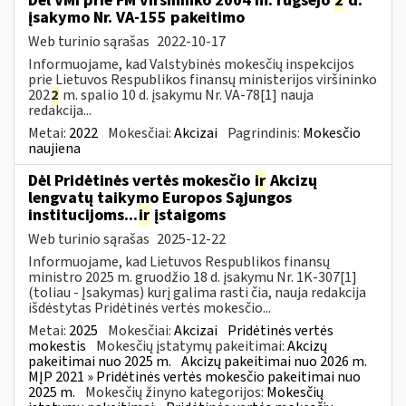
Dėl VMI prie FM viršininko 2004 m. rugsėjo
2
d.
įsakymo Nr. VA-155 pakeitimo
Web turinio sąrašas
2022-10-17
Informuojame, kad Valstybinės mokesčių inspekcijos
prie Lietuvos Respublikos finansų ministerijos viršininko
202
2
m. spalio 10 d. įsakymu Nr. VA-78[1] nauja
redakcija...
Metai:
2022
Mokesčiai:
Akcizai
Pagrindinis:
Mokesčio
naujiena
Dėl Pridėtinės vertės mokesčio
ir
Akcizų
lengvatų taikymo Europos Sąjungos
institucijoms...
ir
įstaigoms
Web turinio sąrašas
2025-12-22
Informuojame, kad Lietuvos Respublikos finansų
ministro 2025 m. gruodžio 18 d. įsakymu Nr. 1K-307[1]
(toliau - Įsakymas) kurį galima rasti čia, nauja redakcija
išdėstytas Pridėtinės vertės mokesčio...
Metai:
2025
Mokesčiai:
Akcizai
Pridėtinės vertės
mokestis
Mokesčių įstatymų pakeitimai:
Akcizų
pakeitimai nuo 2025 m.
Akcizų pakeitimai nuo 2026 m.
MĮP 2021 » Pridėtinės vertės mokesčio pakeitimai nuo
2025 m.
Mokesčių žinyno kategorijos:
Mokesčių