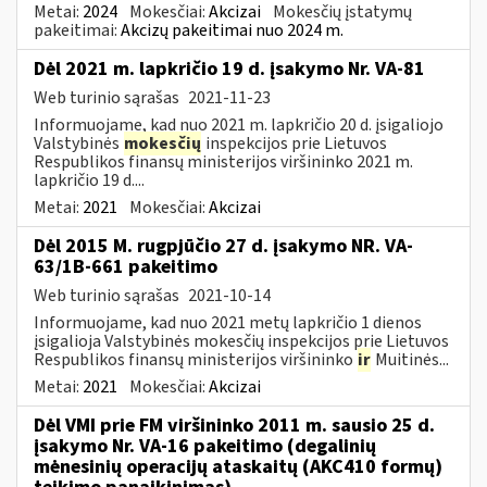
Metai:
2024
Mokesčiai:
Akcizai
Mokesčių įstatymų
pakeitimai:
Akcizų pakeitimai nuo 2024 m.
Dėl 2021 m. lapkričio 19 d. įsakymo Nr. VA-81
Web turinio sąrašas
2021-11-23
Informuojame, kad nuo 2021 m. lapkričio 20 d. įsigaliojo
Valstybinės
mokesčių
inspekcijos prie Lietuvos
Respublikos finansų ministerijos viršininko 2021 m.
lapkričio 19 d....
Metai:
2021
Mokesčiai:
Akcizai
Dėl 2015 M. rugpjūčio 27 d. įsakymo NR. VA-
63/1B-661 pakeitimo
Web turinio sąrašas
2021-10-14
Informuojame, kad nuo 2021 metų lapkričio 1 dienos
įsigalioja Valstybinės mokesčių inspekcijos prie Lietuvos
Respublikos finansų ministerijos viršininko
ir
Muitinės...
Metai:
2021
Mokesčiai:
Akcizai
Dėl VMI prie FM viršininko 2011 m. sausio 25 d.
įsakymo Nr. VA-16 pakeitimo (degalinių
mėnesinių operacijų ataskaitų (AKC410 formų)