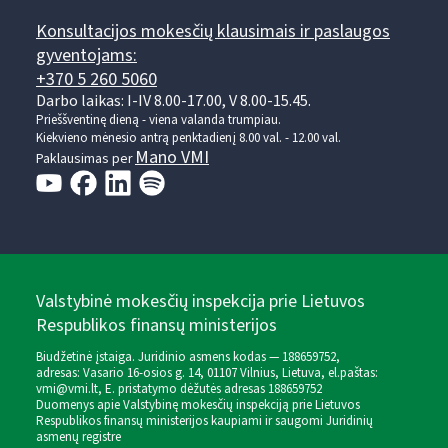
Konsultacijos mokesčių klausimais ir paslaugos
gyventojams:
+370 5 260 5060
Darbo laikas: I-IV 8.00-17.00, V 8.00-15.45.
Prieššventinę dieną - viena valanda trumpiau.
Kiekvieno mėnesio antrą penktadienį 8.00 val. - 12.00 val.
Mano VMI
Paklausimas per
Valstybinė mokesčių inspekcija prie Lietuvos
Respublikos finansų ministerijos
Biudžetinė įstaiga. Juridinio asmens kodas — 188659752,
adresas: Vasario 16-osios g. 14, 01107 Vilnius, Lietuva, el.paštas:
vmi@vmi.lt
, E. pristatymo dėžutės adresas 188659752
Duomenys apie Valstybinę mokesčių inspekciją prie Lietuvos
Respublikos finansų ministerijos kaupiami ir saugomi Juridinių
asmenų registre