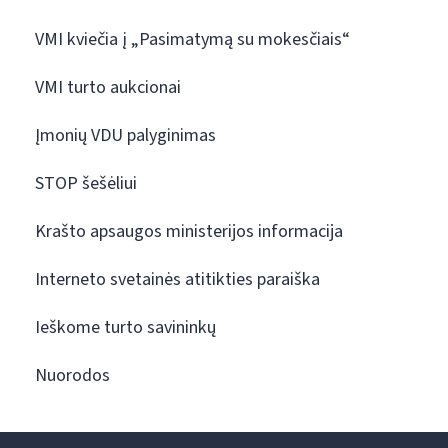
VMI kviečia į „Pasimatymą su mokesčiais“
VMI turto aukcionai
Įmonių VDU palyginimas
STOP šešėliui
Krašto apsaugos ministerijos informacija
Interneto svetainės atitikties paraiška
Ieškome turto savininkų
Nuorodos