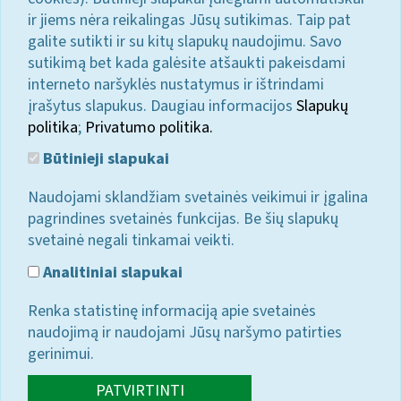
ir jiems nėra reikalingas Jūsų sutikimas. Taip pat
galite sutikti ir su kitų slapukų naudojimu. Savo
sutikimą bet kada galėsite atšaukti pakeisdami
interneto naršyklės nustatymus ir ištrindami
įrašytus slapukus. Daugiau informacijos
Slapukų
politika
;
Privatumo politika.
Būtinieji slapukai
Naudojami sklandžiam svetainės veikimui ir įgalina
pagrindines svetainės funkcijas. Be šių slapukų
svetainė negali tinkamai veikti.
Analitiniai slapukai
Renka statistinę informaciją apie svetainės
naudojimą ir naudojami Jūsų naršymo patirties
gerinimui.
PATVIRTINTI