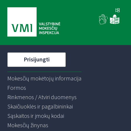
Prisijungti
Mokesčių mokėtojų informacija
Formos
Rinkmenos / Atviri duomenys
Skaičiuoklės ir pagalbininkai
Sąskaitos ir įmokų kodai
Mokesčių žinynas