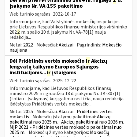
Dėl VMI prie FM viršininko 2004 m. rugsėjo
2
d.
įsakymo Nr. VA-155 pakeitimo
Web turinio sąrašas
2022-10-17
Informuojame, kad Valstybinės mokesčių inspekcijos
prie Lietuvos Respublikos finansų ministerijos viršininko
202
2
m. spalio 10 d. įsakymu Nr. VA-78[1] nauja
redakcija...
Metai:
2022
Mokesčiai:
Akcizai
Pagrindinis:
Mokesčio
naujiena
Dėl Pridėtinės vertės mokesčio
ir
Akcizų
lengvatų taikymo Europos Sąjungos
institucijoms...
ir
įstaigoms
Web turinio sąrašas
2025-12-22
Informuojame, kad Lietuvos Respublikos finansų
ministro 2025 m. gruodžio 18 d. įsakymu Nr. 1K-307[1]
(toliau - Įsakymas) kurį galima rasti čia, nauja redakcija
išdėstytas Pridėtinės vertės mokesčio...
Metai:
2025
Mokesčiai:
Akcizai
Pridėtinės vertės
mokestis
Mokesčių įstatymų pakeitimai:
Akcizų
pakeitimai nuo 2025 m.
Akcizų pakeitimai nuo 2026 m.
MĮP 2021 » Pridėtinės vertės mokesčio pakeitimai nuo
2025 m.
Mokesčių žinyno kategorijos:
Mokesčių