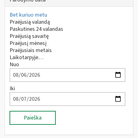
Bet kuriuo metu
Praėjusią valandą
Paskutines 24 valandas
Praėjusią savaitę
Praėjusį mėnesį
Praėjusiais metais
Laikotarpyje…
Nuo
Iki
Paieška