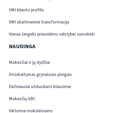
VMI kliento profilis
VMI skaitmeninė transformacija
Vienas langelis prievolėms valstybei sumokėti
NAUDINGA
Mokesčiai ir jų dydžiai
Atsiskaitymas grynaisiais pinigais
Dažniausiai užduodami klausimai
Mokesčių ABC
Viktorina moksleiviams