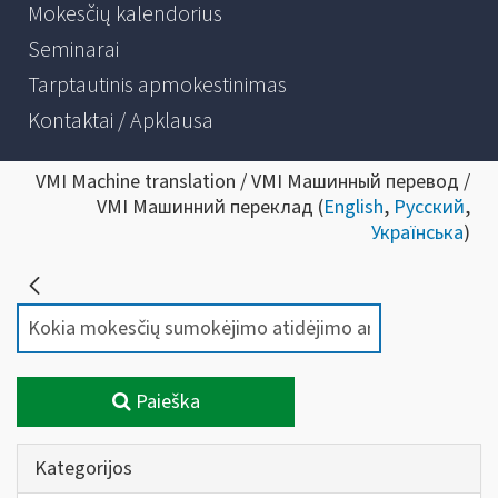
Mokesčių kalendorius
Seminarai
Tarptautinis apmokestinimas
Kontaktai / Apklausa
VMI Machine translation / VMI Машинный перевод /
VMI Машинний переклад (
English
,
Русский
,
Українська
)
Paieška
Kategorijos