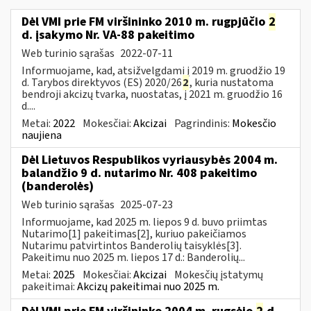
Dėl VMI prie FM viršininko 2010 m. rugpjūčio
2
d. įsakymo Nr. VA-88 pakeitimo
Web turinio sąrašas
2022-07-11
Informuojame, kad, atsižvelgdami į 2019 m. gruodžio 19
d. Tarybos direktyvos (ES) 2020/26
2
, kuria nustatoma
bendroji akcizų tvarka, nuostatas, į 2021 m. gruodžio 16
d....
Metai:
2022
Mokesčiai:
Akcizai
Pagrindinis:
Mokesčio
naujiena
Dėl Lietuvos Respublikos vyriausybės 2004 m.
balandžio 9 d. nutarimo Nr. 408 pakeitimo
(banderolės)
Web turinio sąrašas
2025-07-23
Informuojame, kad 2025 m. liepos 9 d. buvo priimtas
Nutarimo[1] pakeitimas[2], kuriuo pakeičiamos
Nutarimu patvirtintos Banderolių taisyklės[3].
Pakeitimu nuo 2025 m. liepos 17 d.: Banderolių...
Metai:
2025
Mokesčiai:
Akcizai
Mokesčių įstatymų
pakeitimai:
Akcizų pakeitimai nuo 2025 m.