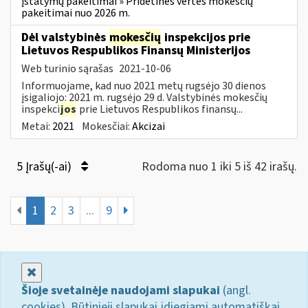
įstatymų pakeitimai » Pridėtinės vertės mokesčių
pakeitimai nuo 2026 m.
Dėl valstybinės
mokesčių
inspekcijos prie
Lietuvos Respublikos Finansų Ministerijos
Web turinio sąrašas
2021-10-06
Informuojame, kad nuo 2021 metų rugsėjo 30 dienos
įsigaliojo: 2021 m. rugsėjo 29 d. Valstybinės mokesčių
inspekci
jos
prie Lietuvos Respublikos finansų...
Metai:
2021
Mokesčiai:
Akcizai
5 Įrašų(-ai)
Rodoma nuo 1 iki 5 iš 42 irašų.
1
2
3
...
9
Uždaryti
Šioje svetainėje naudojami slapukai
(angl.
cookies). Būtinieji slapukai įdiegiami automatiškai