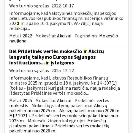
Web turinio sąrašas
2022-10-17
Informuojame, kad Valstybinės mokesčių inspekcijos
prie Lietuvos Respublikos finansų ministerijos viršininko
202
2
m. spalio 10 d. įsakymu Nr. VA-78[1] nauja
redakcija...
Metai:
2022
Mokesčiai:
Akcizai
Pagrindinis:
Mokesčio
naujiena
Dėl Pridėtinės vertės mokesčio
ir
Akcizų
lengvatų taikymo Europos Sąjungos
institucijoms...
ir
įstaigoms
Web turinio sąrašas
2025-12-22
Informuojame, kad Lietuvos Respublikos finansų
ministro 2025 m. gruodžio 18 d. įsakymu Nr. 1K-307[1]
(toliau - Įsakymas) kurį galima rasti čia, nauja redakcija
išdėstytas Pridėtinės vertės mokesčio...
Metai:
2025
Mokesčiai:
Akcizai
Pridėtinės vertės
mokestis
Mokesčių įstatymų pakeitimai:
Akcizų
pakeitimai nuo 2025 m.
Akcizų pakeitimai nuo 2026 m.
MĮP 2021 » Pridėtinės vertės mokesčio pakeitimai nuo
2025 m.
Mokesčių žinyno kategorijos:
Mokesčių
įstatymų pakeitimai » Pridėtinės vertės mokesčių
pakeitimai nuo 2026 m.