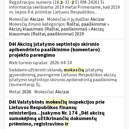
Registracijos numeris (18.
2
-31-
2
E) RM-24261 Ši
informacija skelbiama: 2019 metai Primename, kad 2019
m. liepos 9 d. priimtas Lietuvos Respublikos...
Mokesčiai:
Akcizai
Mokesčiai ir jų dydžiai:
Akcizai
Mokesčių žinyno kategorijos:
Raštai, paaiškinimai »
Akcizų klausimais (Raštai, paaiškinimai) » Akcizų
klausimais (Raštai, paaiškinimai) 2019
Dėl Akcizų įstatymo septintojo skirsnio
apibendrinto paaiškinimo (komentaro)
projekto parengimo
Web turinio sąrašas
2026-04-14
Siekdami užtikrinti sklandų
mokesčių
įstatymų
įgyvendinimą, parengėme Lietuvos Respublikos akcizų
įstatymo septintojo skirsnio apibendrintą paaiškinimą
(komentarą). Šį...
Metai:
2026
Mokesčiai:
Akcizai
Dėl Valstybinės
mokesčių
inspekcijos prie
Lietuvos Respublikos finansų
ministerijos...Įsakymo Nr. 174 „Dėl akcizų
sumokėjimą užtikrinančių dokumentų
priėmimo, registravimo
ir