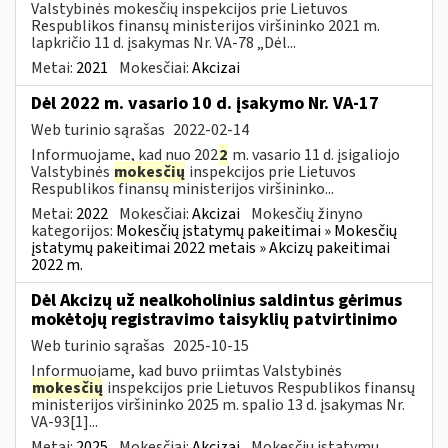
Valstybinės mokesčių inspekcijos prie Lietuvos
Respublikos finansų ministerijos viršininko 2021 m.
lapkričio 11 d. įsakymas Nr. VA-78 „Dėl...
Metai:
2021
Mokesčiai:
Akcizai
Dėl 2022 m. vasario 10 d. įsakymo Nr. VA-17
Web turinio sąrašas
2022-02-14
Informuojame, kad nuo 202
2
m. vasario 11 d. įsigaliojo
Valstybinės
mokesčių
inspekcijos prie Lietuvos
Respublikos finansų ministerijos viršininko...
Metai:
2022
Mokesčiai:
Akcizai
Mokesčių žinyno
kategorijos:
Mokesčių įstatymų pakeitimai » Mokesčių
įstatymų pakeitimai 2022 metais » Akcizų pakeitimai
2022 m.
Dėl Akcizų už nealkoholinius saldintus gėrimus
mokėtojų registravimo taisyklių patvirtinimo
Web turinio sąrašas
2025-10-15
Informuojame, kad buvo priimtas Valstybinės
mokesčių
inspekcijos prie Lietuvos Respublikos finansų
ministerijos viršininko 2025 m. spalio 13 d. įsakymas Nr.
VA-93[1]...
Metai:
2025
Mokesčiai:
Akcizai
Mokesčių įstatymų