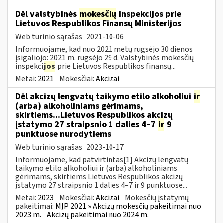
Dėl valstybinės
mokesčių
inspekcijos prie
Lietuvos Respublikos Finansų Ministerijos
Web turinio sąrašas
2021-10-06
Informuojame, kad nuo 2021 metų rugsėjo 30 dienos
įsigaliojo: 2021 m. rugsėjo 29 d. Valstybinės mokesčių
inspekci
jos
prie Lietuvos Respublikos finansų...
Metai:
2021
Mokesčiai:
Akcizai
Dėl akcizų lengvatų taikymo etilo alkoholiui
ir
(arba) alkoholiniams gėrimams,
skirtiems...Lietuvos Respublikos akcizų
įstatymo 27 straipsnio 1 dalies 4–7
ir
9
punktuose nurodytiems
Web turinio sąrašas
2023-10-17
Informuojame, kad patvirtintas[1] Akcizų lengvatų
taikymo etilo alkoholiui ir (arba) alkoholiniams
gėrimams, skirtiems Lietuvos Respublikos akcizų
įstatymo 27 straipsnio 1 dalies 4–7 ir 9 punktuose...
Metai:
2023
Mokesčiai:
Akcizai
Mokesčių įstatymų
pakeitimai:
MĮP 2021 » Akcizų mokesčių pakeitimai nuo
2023 m.
Akcizų pakeitimai nuo 2024 m.