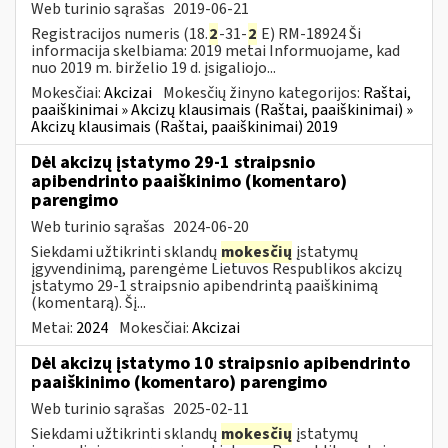
Web turinio sąrašas
2019-06-21
Registracijos numeris (18.
2
-31-
2
E) RM-18924 Ši
informacija skelbiama: 2019 metai Informuojame, kad
nuo 2019 m. birželio 19 d. įsigaliojo...
Mokesčiai:
Akcizai
Mokesčių žinyno kategorijos:
Raštai,
paaiškinimai » Akcizų klausimais (Raštai, paaiškinimai) »
Akcizų klausimais (Raštai, paaiškinimai) 2019
Dėl akcizų įstatymo 29-1 straipsnio
apibendrinto paaiškinimo (komentaro)
parengimo
Web turinio sąrašas
2024-06-20
Siekdami užtikrinti sklandų
mokesčių
įstatymų
įgyvendinimą, parengėme Lietuvos Respublikos akcizų
įstatymo 29-1 straipsnio apibendrintą paaiškinimą
(komentarą). Šį...
Metai:
2024
Mokesčiai:
Akcizai
Dėl akcizų įstatymo 10 straipsnio apibendrinto
paaiškinimo (komentaro) parengimo
Web turinio sąrašas
2025-02-11
Siekdami užtikrinti sklandų
mokesčių
įstatymų