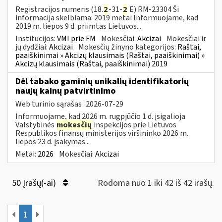
Registracijos numeris (18.
2
-31-
2
E) RM-23304 Ši
informacija skelbiama: 2019 metai Informuojame, kad
2019 m. liepos 9 d. priimtas Lietuvos...
Institucijos:
VMI prie FM
Mokesčiai:
Akcizai
Mokesčiai ir
jų dydžiai:
Akcizai
Mokesčių žinyno kategorijos:
Raštai,
paaiškinimai » Akcizų klausimais (Raštai, paaiškinimai) »
Akcizų klausimais (Raštai, paaiškinimai) 2019
Dėl tabako gaminių unikalių identifikatorių
naujų kainų patvirtinimo
Web turinio sąrašas
2026-07-29
Informuojame, kad 2026 m. rugpjūčio 1 d. įsigalioja
Valstybinės
mokesčių
inspekcijos prie Lietuvos
Respublikos finansų ministerijos viršininko 2026 m.
liepos 23 d. įsakymas...
Metai:
2026
Mokesčiai:
Akcizai
50 Įrašų(-ai)
Rodoma nuo 1 iki 42 iš 42 irašų.
1