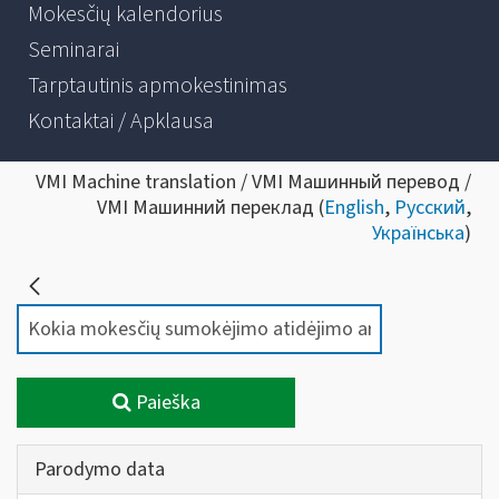
Mokesčių kalendorius
Seminarai
Tarptautinis apmokestinimas
Kontaktai / Apklausa
VMI Machine translation / VMI Машинный перевод /
VMI Машинний переклад (
English
,
Русский
,
Українська
)
Paieška
Parodymo data