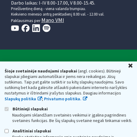
Darbo laikas: I-IV 8.00-17.00, V 8.00-15.45.
Prieššventinę dieną - viena valanda trumpiau.
Kiekvieno mėnesio antrą penktadienį 8.00 val. - 12.00 val.
Mano VMI
Paklausimas per
Valstybinė mokesčių inspekcija prie Lietuvos
U
Respublikos finansų ministerijos
Šioje svetainėje naudojami slapukai
(angl. cookies). Būtinieji
slapukai įdiegiami automatiškai ir jiems nėra reikalingas Jūsų
Biudžetinė įstaiga. Juridinio asmens kodas — 188659752,
sutikimas. Taip pat galite sutikti ir su kitų slapukų naudojimu. Savo
adresas: Vasario 16-osios g. 14, 01107 Vilnius, Lietuva, el.paštas:
sutikimą bet kada galėsite atšaukti pakeisdami interneto naršyklės
vmi@vmi.lt
, E. pristatymo dėžutės adresas 188659752
nustatymus ir ištrindami įrašytus slapukus. Daugiau informacijos
Duomenys apie Valstybinę mokesčių inspekciją prie Lietuvos
Slapukų politika
;
Privatumo politika.
Respublikos finansų ministerijos kaupiami ir saugomi Juridinių
asmenų registre
Būtinieji slapukai
Naudojami sklandžiam svetainės veikimui ir įgalina pagrindines
svetainės funkcijas. Be šių slapukų svetainė negali tinkamai veikti.
Analitiniai slapukai