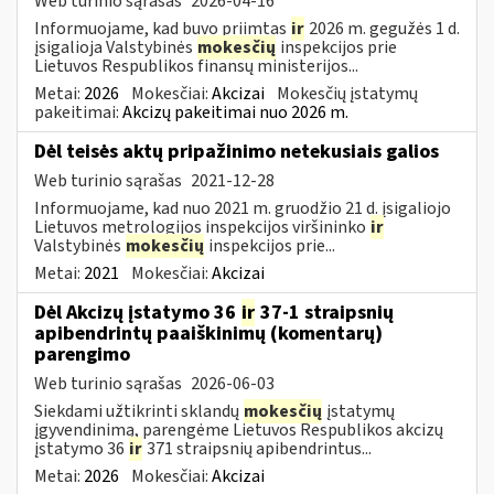
Web turinio sąrašas
2026-04-16
Informuojame, kad buvo priimtas
ir
2026 m. gegužės 1 d.
įsigalioja Valstybinės
mokesčių
inspekcijos prie
Lietuvos Respublikos finansų ministerijos...
Metai:
2026
Mokesčiai:
Akcizai
Mokesčių įstatymų
pakeitimai:
Akcizų pakeitimai nuo 2026 m.
Dėl teisės aktų pripažinimo netekusiais galios
Web turinio sąrašas
2021-12-28
Informuojame, kad nuo 2021 m. gruodžio 21 d. įsigaliojo
Lietuvos metrologijos inspekcijos viršininko
ir
Valstybinės
mokesčių
inspekcijos prie...
Metai:
2021
Mokesčiai:
Akcizai
Dėl Akcizų įstatymo 36
ir
37-1 straipsnių
apibendrintų paaiškinimų (komentarų)
parengimo
Web turinio sąrašas
2026-06-03
Siekdami užtikrinti sklandų
mokesčių
įstatymų
įgyvendinimą, parengėme Lietuvos Respublikos akcizų
įstatymo 36
ir
371 straipsnių apibendrintus...
Metai:
2026
Mokesčiai:
Akcizai