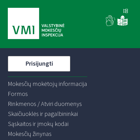
Prisijungti
Mokesčių mokėtojų informacija
Formos
Rinkmenos / Atviri duomenys
Skaičiuoklės ir pagalbininkai
Sąskaitos ir įmokų kodai
Mokesčių žinynas