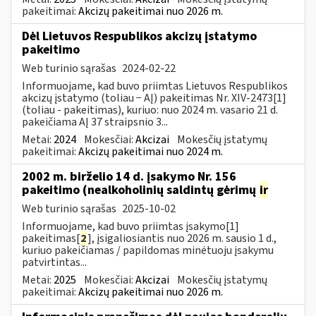
pakeitimai:
Akcizų pakeitimai nuo 2026 m.
Dėl Lietuvos Respublikos akcizų įstatymo
pakeitimo
Web turinio sąrašas
2024-02-22
Informuojame, kad buvo priimtas Lietuvos Respublikos
akcizų įstatymo (toliau − AĮ) pakeitimas Nr. XIV-2473[1]
(toliau - pakeitimas), kuriuo: nuo 2024 m. vasario 21 d.
pakeičiama AĮ 37 straipsnio 3...
Metai:
2024
Mokesčiai:
Akcizai
Mokesčių įstatymų
pakeitimai:
Akcizų pakeitimai nuo 2024 m.
2002 m. birželio 14 d. įsakymo Nr. 156
pakeitimo (nealkoholinių saldintų gėrimų
ir
Web turinio sąrašas
2025-10-02
Informuojame, kad buvo priimtas įsakymo[1]
pakeitimas[
2
], įsigaliosiantis nuo 2026 m. sausio 1 d.,
kuriuo pakeičiamas / papildomas minėtuoju įsakymu
patvirtintas...
Metai:
2025
Mokesčiai:
Akcizai
Mokesčių įstatymų
pakeitimai:
Akcizų pakeitimai nuo 2026 m.