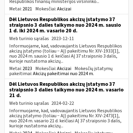
Respublikos finansų ministerijos viršininko...
Metai:
2021
Mokesčiai:
Akcizai
Dėl Lietuvos Respublikos akcizų įstatymo 37
straipsnio 3 dalies taikymo nuo 2024 m. sausio
1 d. iki 2024 m. vasario 20 d.
Web turinio sąrašas
2023-12-11
Informuojame, kad, vadovaujantis Lietuvos Respublikos
akcizų įstatymo (toliau − AĮ) pakeitimu Nr. XIV-1933[1],
nuo 2024 m. sausio 1 d. keičiasi AĮ 37 straipsnio 3 dalis,
kurioje nustatoma akcizų...
Metai:
2023
Mokesčiai:
Akcizai
Mokesčių įstatymų
pakeitimai:
Akcizų pakeitimai nuo 2024 m.
Dėl Lietuvos Respublikos akcizų įstatymo 37
straipsnio 3 dalies taikymo nuo 2024 m. vasario
21 d.
Web turinio sąrašas
2024-02-22
Informuojame, kad, vadovaujantis Lietuvos Respublikos
akcizų įstatymo (toliau − AĮ) pakeitimu Nr. XIV-2473[1],
nuo 2024 m. vasario 21 d. keičiasi AĮ 37 straipsnio 3 dalis,
kurioje nustatoma akcizų...