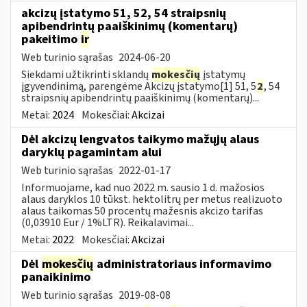
akcizų įstatymo 51, 52, 54 straipsnių
apibendrintų paaiškinimų (komentarų)
pakeitimo
ir
Web turinio sąrašas
2024-06-20
Siekdami užtikrinti sklandų
mokesčių
įstatymų
įgyvendinimą, parengėme Akcizų įstatymo[1] 51, 5
2
, 54
straipsnių apibendrintų paaiškinimų (komentarų)...
Metai:
2024
Mokesčiai:
Akcizai
Dėl akcizų lengvatos taikymo mažųjų alaus
daryklų pagamintam alui
Web turinio sąrašas
2022-01-17
Informuojame, kad nuo 2022 m. sausio 1 d. mažosios
alaus daryklos 10 tūkst. hektolitrų per metus realizuoto
alaus taikomas 50 procentų mažesnis akcizo tarifas
(0,03910 Eur / 1%LTR). Reikalavimai...
Metai:
2022
Mokesčiai:
Akcizai
Dėl
mokesčių
administratoriaus informavimo
panaikinimo
Web turinio sąrašas
2019-08-08