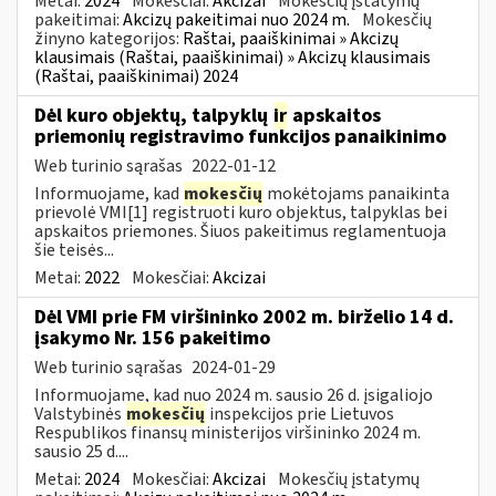
Metai:
2024
Mokesčiai:
Akcizai
Mokesčių įstatymų
pakeitimai:
Akcizų pakeitimai nuo 2024 m.
Mokesčių
žinyno kategorijos:
Raštai, paaiškinimai » Akcizų
klausimais (Raštai, paaiškinimai) » Akcizų klausimais
(Raštai, paaiškinimai) 2024
Dėl kuro objektų, talpyklų
ir
apskaitos
priemonių registravimo funkcijos panaikinimo
Web turinio sąrašas
2022-01-12
Informuojame, kad
mokesčių
mokėtojams panaikinta
prievolė VMI[1] registruoti kuro objektus, talpyklas bei
apskaitos priemones. Šiuos pakeitimus reglamentuoja
šie teisės...
Metai:
2022
Mokesčiai:
Akcizai
Dėl VMI prie FM viršininko 2002 m. birželio 14 d.
įsakymo Nr. 156 pakeitimo
Web turinio sąrašas
2024-01-29
Informuojame, kad nuo 2024 m. sausio 26 d. įsigaliojo
Valstybinės
mokesčių
inspekcijos prie Lietuvos
Respublikos finansų ministerijos viršininko 2024 m.
sausio 25 d....
Metai:
2024
Mokesčiai:
Akcizai
Mokesčių įstatymų