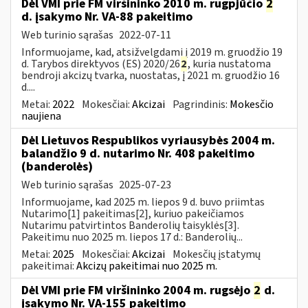
Dėl VMI prie FM viršininko 2010 m. rugpjūčio
2
d. įsakymo Nr. VA-88 pakeitimo
Web turinio sąrašas
2022-07-11
Informuojame, kad, atsižvelgdami į 2019 m. gruodžio 19
d. Tarybos direktyvos (ES) 2020/26
2
, kuria nustatoma
bendroji akcizų tvarka, nuostatas, į 2021 m. gruodžio 16
d....
Metai:
2022
Mokesčiai:
Akcizai
Pagrindinis:
Mokesčio
naujiena
Dėl Lietuvos Respublikos vyriausybės 2004 m.
balandžio 9 d. nutarimo Nr. 408 pakeitimo
(banderolės)
Web turinio sąrašas
2025-07-23
Informuojame, kad 2025 m. liepos 9 d. buvo priimtas
Nutarimo[1] pakeitimas[2], kuriuo pakeičiamos
Nutarimu patvirtintos Banderolių taisyklės[3].
Pakeitimu nuo 2025 m. liepos 17 d.: Banderolių...
Metai:
2025
Mokesčiai:
Akcizai
Mokesčių įstatymų
pakeitimai:
Akcizų pakeitimai nuo 2025 m.
Dėl VMI prie FM viršininko 2004 m. rugsėjo
2
d.
įsakymo Nr. VA-155 pakeitimo