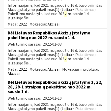
Informuojame, kad 2021 m. gruodžio 16 d. buvo priimtas
Akcizų įstatymo pakeitimas[1] (toliau − Pakeitimas).
Pakeitimu nustatyta, kad nuo 202
2
m. sausio 1 d.
įsigaliojo šie...
Metai:
2022
Mokesčiai:
Akcizai
Dėl Lietuvos Respublikos Akcizų įstatymo
pakeitimų nuo 2022 m. sausio 1 d.
Web turinio sąrašas
2022-01-03
Informuojame, kad 2021 m. gruodžio 16 d. buvo priimtas
Akcizų įstatymo pakeitimas[1] (toliau − Pakeitimas).
Pakeitimu nustatyta, kad nuo 202
2
m. sausio 1 d.
įsigaliojo šie...
Metai:
2022
Mokesčiai:
Akcizai
Mokesčiai ir jų dydžiai:
Akcizai
Dėl Lietuvos Respublikos akcizų įstatymo 3, 22,
28, 29-1 straipsnių pakeitimo nuo 2022 m.
sausio 1 d.
Web turinio sąrašas
2022-01-10
Informuojame, kad 2021 m. gruodžio 16 d. buvo priimtas
Akcizų įstatymo pakeitimas[1] (toliau − Pakeitimas).