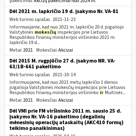
pakeitimai:
Akcizų pakeitimai nuo 2024 m.
Dėl 2021 m. lapkričio 19 d. įsakymo Nr. VA-81
Web turinio sąrašas
2021-11-23
Informuojame, kad nuo 2021 m. lapkričio 20 d. įsigaliojo
Valstybinės
mokesčių
inspekcijos prie Lietuvos
Respublikos finansų ministerijos viršininko 2021 m.
lapkričio 19 d....
Metai:
2021
Mokesčiai:
Akcizai
Dėl 2015 M. rugpjūčio 27 d. įsakymo NR. VA-
63/1B-661 pakeitimo
Web turinio sąrašas
2021-10-14
Informuojame, kad nuo 2021 metų lapkričio 1 dienos
įsigalioja Valstybinės mokesčių inspekcijos prie Lietuvos
Respublikos finansų ministerijos viršininko
ir
Muitinės...
Metai:
2021
Mokesčiai:
Akcizai
Dėl VMI prie FM viršininko 2011 m. sausio 25 d.
įsakymo Nr. VA-16 pakeitimo (degalinių
mėnesinių operacijų ataskaitų (AKC410 formų)
teikimo panaikinimas)