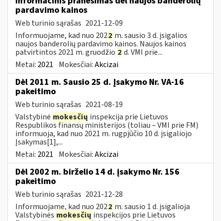
Informacinis pranešimas dėl naujos banderolių
pardavimo kainos
Web turinio sąrašas
2021-12-09
Informuojame, kad nuo 202
2
m. sausio 3 d. įsigalios
naujos banderolių pardavimo kainos. Naujos kainos
patvirtintos 2021 m. gruodžio
2
d. VMI prie...
Metai:
2021
Mokesčiai:
Akcizai
Dėl 2011 m. Sausio 25 d. Įsakymo Nr. VA-16
pakeitimo
Web turinio sąrašas
2021-08-19
Valstybinė
mokesčių
inspekcija prie Lietuvos
Respublikos finansų ministerijos (toliau – VMI prie FM)
informuoja, kad nuo 2021 m. rugpjūčio 10 d. įsigaliojo
Įsakymas[1],...
Metai:
2021
Mokesčiai:
Akcizai
Dėl 2002 m. birželio 14 d. įsakymo Nr. 156
pakeitimo
Web turinio sąrašas
2021-12-28
Informuojame, kad nuo 202
2
m. sausio 1 d. įsigalioja
Valstybinės
mokesčių
inspekcijos prie Lietuvos