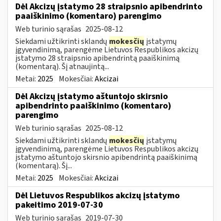
Dėl Akcizų įstatymo 28 straipsnio apibendrinto
paaiškinimo (komentaro) parengimo
Web turinio sąrašas
2025-08-12
Siekdami užtikrinti sklandų
mokesčių
įstatymų
įgyvendinimą, parengėme Lietuvos Respublikos akcizų
įstatymo 28 straipsnio apibendrintą paaiškinimą
(komentarą). Šį atnaujintą...
Metai:
2025
Mokesčiai:
Akcizai
Dėl Akcizų įstatymo aštuntojo skirsnio
apibendrinto paaiškinimo (komentaro)
parengimo
Web turinio sąrašas
2025-08-12
Siekdami užtikrinti sklandų
mokesčių
įstatymų
įgyvendinimą, parengėme Lietuvos Respublikos akcizų
įstatymo aštuntojo skirsnio apibendrintą paaiškinimą
(komentarą). Šį...
Metai:
2025
Mokesčiai:
Akcizai
Dėl Lietuvos Respublikos akcizų įstatymo
pakeitimo 2019-07-30
Web turinio sąrašas
2019-07-30