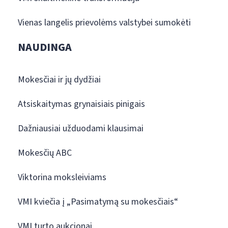
Vienas langelis prievolėms valstybei sumokėti
NAUDINGA
Mokesčiai ir jų dydžiai
Atsiskaitymas grynaisiais pinigais
Dažniausiai užduodami klausimai
Mokesčių ABC
Viktorina moksleiviams
VMI kviečia į „Pasimatymą su mokesčiais“
VMI turto aukcionai