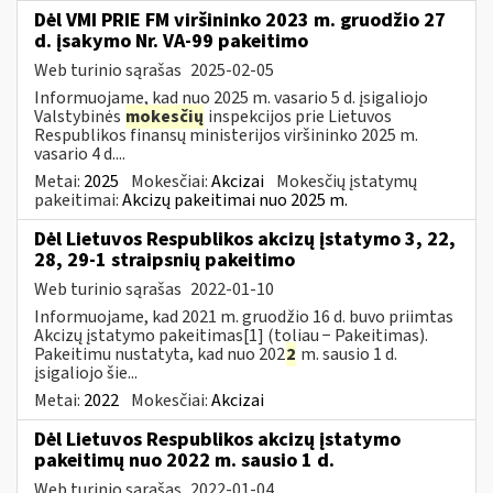
Dėl VMI PRIE FM viršininko 2023 m. gruodžio 27
d. įsakymo Nr. VA-99 pakeitimo
Web turinio sąrašas
2025-02-05
Informuojame, kad nuo 2025 m. vasario 5 d. įsigaliojo
Valstybinės
mokesčių
inspekcijos prie Lietuvos
Respublikos finansų ministerijos viršininko 2025 m.
vasario 4 d....
Metai:
2025
Mokesčiai:
Akcizai
Mokesčių įstatymų
pakeitimai:
Akcizų pakeitimai nuo 2025 m.
Dėl Lietuvos Respublikos akcizų įstatymo 3, 22,
28, 29-1 straipsnių pakeitimo
Web turinio sąrašas
2022-01-10
Informuojame, kad 2021 m. gruodžio 16 d. buvo priimtas
Akcizų įstatymo pakeitimas[1] (toliau − Pakeitimas).
Pakeitimu nustatyta, kad nuo 202
2
m. sausio 1 d.
įsigaliojo šie...
Metai:
2022
Mokesčiai:
Akcizai
Dėl Lietuvos Respublikos akcizų įstatymo
pakeitimų nuo 2022 m. sausio 1 d.
Web turinio sąrašas
2022-01-04