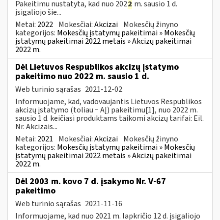
Pakeitimu nustatyta, kad nuo 202
2
m. sausio 1 d.
įsigaliojo šie...
Metai:
2022
Mokesčiai:
Akcizai
Mokesčių žinyno
kategorijos:
Mokesčių įstatymų pakeitimai » Mokesčių
įstatymų pakeitimai 2022 metais » Akcizų pakeitimai
2022 m.
Dėl Lietuvos Respublikos akcizų įstatymo
pakeitimo nuo 2022 m. sausio 1 d.
Web turinio sąrašas
2021-12-02
Informuojame, kad, vadovaujantis Lietuvos Respublikos
akcizų įstatymo (toliau − AĮ) pakeitimu[1], nuo 2022 m.
sausio 1 d. keičiasi produktams taikomi akcizų tarifai: Eil.
Nr. Akcizais...
Metai:
2021
Mokesčiai:
Akcizai
Mokesčių žinyno
kategorijos:
Mokesčių įstatymų pakeitimai » Mokesčių
įstatymų pakeitimai 2022 metais » Akcizų pakeitimai
2022 m.
Dėl 2003 m. kovo 7 d. įsakymo Nr. V-67
pakeitimo
Web turinio sąrašas
2021-11-16
Informuojame, kad nuo 2021 m. lapkričio 12 d. įsigaliojo