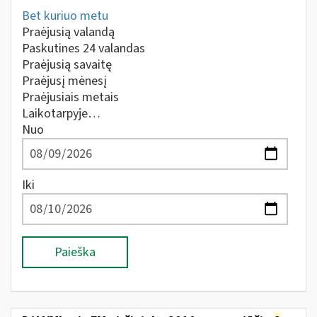
Bet kuriuo metu
Praėjusią valandą
Paskutines 24 valandas
Praėjusią savaitę
Praėjusį mėnesį
Praėjusiais metais
Laikotarpyje…
Nuo
Iki
Paieška