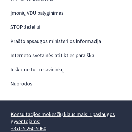
Įmonių VDU palyginimas
STOP šešėliui
Krašto apsaugos ministerijos informacija
Interneto svetainės atitikties paraiška
Ieškome turto savininkų
Nuorodos
Konsultacijos mokesčių klausimais ir paslaugos
gyventojams:
+370 5 260 5060