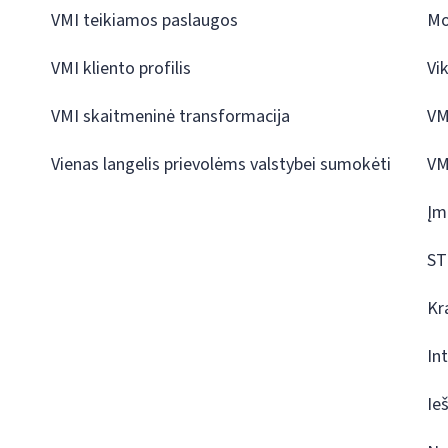
VMI teikiamos paslaugos
Mo
VMI kliento profilis
Vi
VMI skaitmeninė transformacija
VM
Vienas langelis prievolėms valstybei sumokėti
VM
Įm
ST
Kr
In
Ie