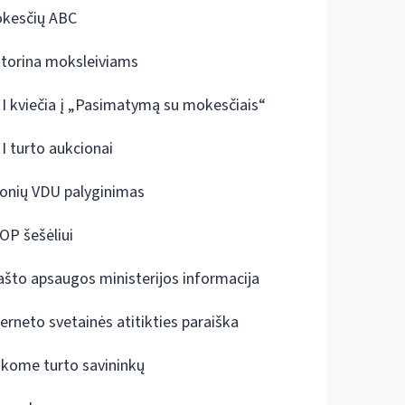
kesčių ABC
ktorina moksleiviams
I kviečia į „Pasimatymą su mokesčiais“
I turto aukcionai
onių VDU palyginimas
OP šešėliui
ašto apsaugos ministerijos informacija
terneto svetainės atitikties paraiška
škome turto savininkų