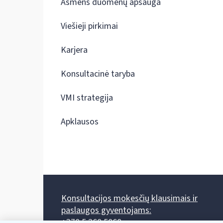
Asmens duomenų apsauga
Viešieji pirkimai
Karjera
Konsultacinė taryba
VMI strategija
Apklausos
Konsultacijos mokesčių klausimais ir
paslaugos gyventojams:
+370 5 260 5060