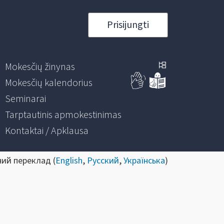
Prisijungti
Mokesčių žinynas
Mokesčių kalendorius
Seminarai
Tarptautinis apmokestinimas
Kontaktai / Apklausa
ний переклад (
English
,
Русский
,
Українська
)