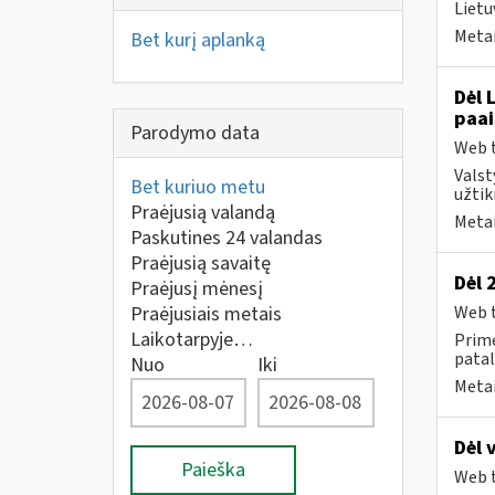
Lietu
Metai
Bet kurį aplanką
Dėl 
paai
Parodymo data
Web t
Valst
Bet kuriuo metu
užtik
Praėjusią valandą
Metai
Paskutines 24 valandas
Praėjusią savaitę
Dėl 
Praėjusį mėnesį
Praėjusiais metais
Web t
Laikotarpyje…
Prime
patal
Nuo
Iki
Metai
Dėl 
Paieška
Web t