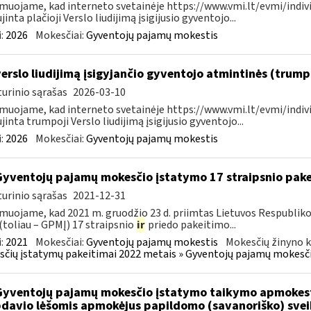
muojame, kad interneto svetainėje https://www.vmi.lt/evmi/indivi
jinta plačioji Verslo liudijimą įsigijusio gyventojo...
:
2026
Mokesčiai:
Gyventojų pajamų mokestis
verslo liudijimą įsigyjančio gyventojo atmintinės (trum
urinio sąrašas
2026-03-10
muojame, kad interneto svetainėje https://www.vmi.lt/evmi/indivi
jinta trumpoji Verslo liudijimą įsigijusio gyventojo...
:
2026
Mokesčiai:
Gyventojų pajamų mokestis
Gyventojų pajamų mokesčio įstatymo 17 straipsnio pak
urinio sąrašas
2021-12-31
muojame, kad 2021 m. gruodžio 23 d. priimtas Lietuvos Respublik
(toliau – GPMĮ) 17 straipsnio
ir
priedo pakeitimo...
:
2021
Mokesčiai:
Gyventojų pajamų mokestis
Mokesčių žinyno k
čių įstatymų pakeitimai 2022 metais » Gyventojų pajamų mokesči
Gyventojų pajamų mokesčio įstatymo taikymo apmokes
davio lėšomis apmokėjus papildomo (savanoriško) sve