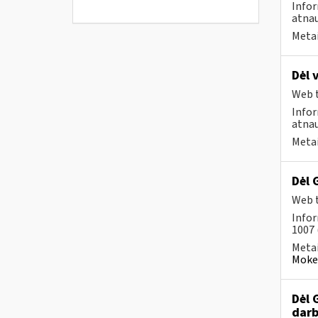
Infor
atnau
Metai
Dėl 
Web t
Infor
atnau
Metai
Dėl 
Web t
Infor
1007 
Metai
Mokes
Dėl 
darb