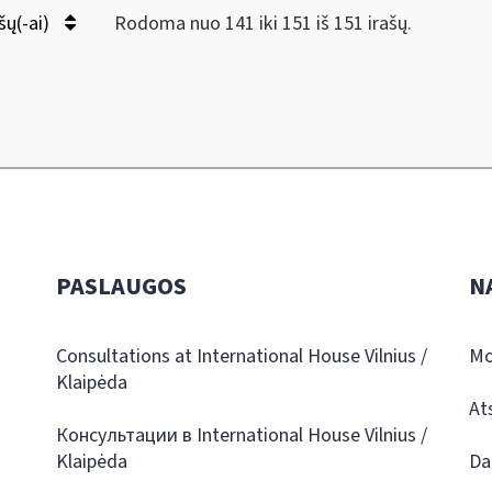
šų(-ai)
Rodoma nuo 141 iki 151 iš 151 irašų.
PASLAUGOS
N
Consultations at International House Vilnius /
Mo
Klaipėda
At
Консультации в International House Vilnius /
Klaipėda
Da