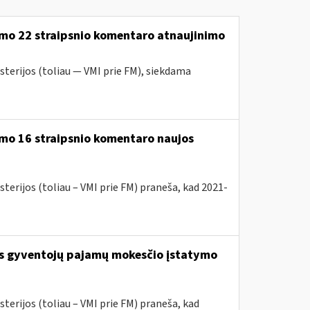
ymo 22 straipsnio komentaro atnaujinimo
sterijos (toliau — VMI prie FM), siekdama
mo 16 straipsnio komentaro naujos
terijos (toliau – VMI prie FM) praneša, kad 2021-
os gyventojų pajamų mokesčio įstatymo
terijos (toliau – VMI prie FM) praneša, kad