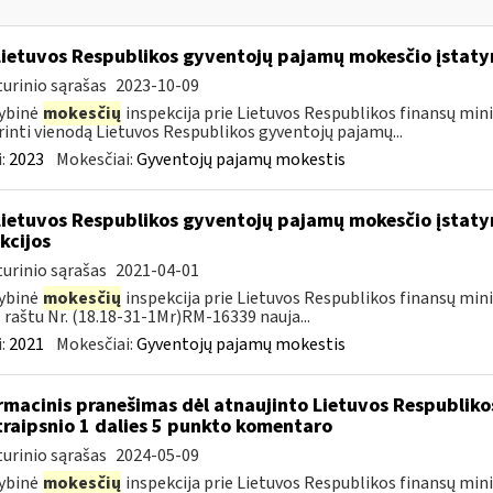
Lietuvos Respublikos gyventojų pajamų mokesčio įstat
urinio sąrašas
2023-10-09
ybinė
mokesčių
inspekcija prie Lietuvos Respublikos finansų mini
rinti vienodą Lietuvos Respublikos gyventojų pajamų...
:
2023
Mokesčiai:
Gyventojų pajamų mokestis
Lietuvos Respublikos gyventojų pajamų mokesčio įstaty
kcijos
urinio sąrašas
2021-04-01
ybinė
mokesčių
inspekcija prie Lietuvos Respublikos finansų minis
 raštu Nr. (18.18-31-1Mr)RM-16339 nauja...
:
2021
Mokesčiai:
Gyventojų pajamų mokestis
rmacinis pranešimas dėl atnaujinto Lietuvos Respublik
traipsnio 1 dalies 5 punkto komentaro
urinio sąrašas
2024-05-09
ybinė
mokesčių
inspekcija prie Lietuvos Respublikos finansų minis