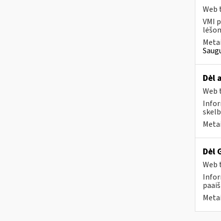
Web t
VMI p
lėšom
Metai
Saugu
Dėl 
Web t
Infor
skelb
Metai
Dėl 
Web t
Infor
paaiš
Metai