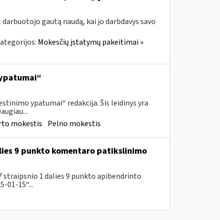
t darbuotojo gautą naudą, kai jo darbdavys savo
ategorijos:
Mokesčių įstatymų pakeitimai »
 ypatumai“
tinimo ypatumai“ redakcija. Šis leidinys yra
augiau...
rto mokestis
Pelno mokestis
lies 9 punkto komentaro patikslinimo
 straipsnio 1 dalies 9 punkto apibendrinto
-01-15“...