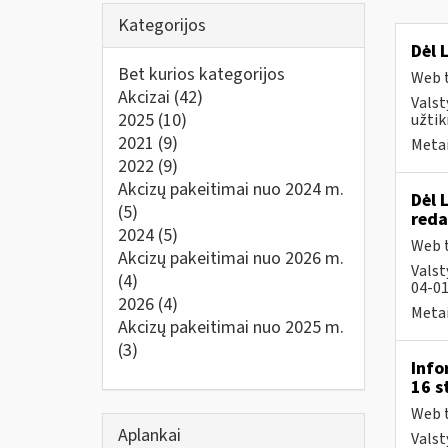
Kategorijos
Dėl 
Bet kurios kategorijos
Web t
Akcizai
(42)
Valst
2025
(10)
užtik
2021
(9)
Metai
2022
(9)
Akcizų pakeitimai nuo 2024 m.
Dėl 
(5)
reda
2024
(5)
Web t
Akcizų pakeitimai nuo 2026 m.
Valst
(4)
04-01
2026
(4)
Metai
Akcizų pakeitimai nuo 2025 m.
(3)
Info
16 s
Web t
Aplankai
Valst