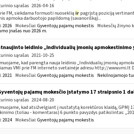
urinio sąrašas
2026-04-16
rie FM, siekdama formuoti nuoseklią
ir
pagrįstą poziciją vertinan
is apmoka darbuotojo papildomą (savanorišką)...
:
2026
Mokesčiai:
Gyventojų pajamų mokestis
Mokesčių žinyno k
mo įnašas nuo 2026 m.
atnaujinto leidinio „Individualių įmonių apmokestinimo
urinio sąrašas
2021-10-25
muojame, kad parengta nauja leidinio „Individualių įmonių apmokes
iamas VMI prie FM interneto svetainėje adresu http://www.vmi.lt D
:
2021
Mokesčiai:
Gyventojų pajamų mokestis
Nekilnojamojo tu
Gyventojų pajamų mokesčio įstatymo 17 straipsnio 1 da
urinio sąrašas
2024-08-20
muojame, kad atsižvelgiant į nustatytą korektūros klaidą, GPMĮ 17
kinimo (toliau - komentaras) 6 punkto pavyzdys patikslintas: „2015
:
2024
Mokesčiai:
Gyventojų pajamų mokestis