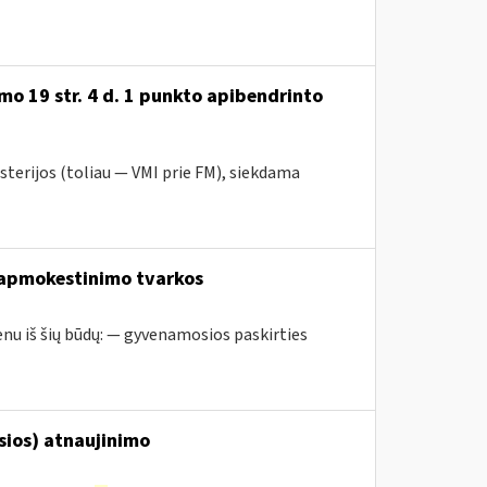
o 19 str. 4 d. 1 punkto apibendrinto
sterijos (toliau — VMI prie FM), siekdama
 apmokestinimo tvarkos
nu iš šių būdų: — gyvenamosios paskirties
osios) atnaujinimo