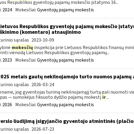
vos Respublikos gyventojų pajamų mokesčio įstatymo 16...
:
2024
Mokesčiai:
Gyventojų pajamų mokestis
Lietuvos Respublikos gyventojų pajamų mokesčio įstatym
škinimo (komentaro) atnaujinimo
urinio sąrašas
2023-10-09
ybinė
mokesčių
inspekcija prie Lietuvos Respublikos finansų mini
rinti vienodą Lietuvos Respublikos gyventojų pajamų...
:
2023
Mokesčiai:
Gyventojų pajamų mokestis
2025 metais gautų nekilnojamojo turto nuomos pajamų
urinio sąrašas
2026-03-24
name, jog gyventojas turimą nekilnojamąjį turtą gali nuomoti vie
pas — sumokėjus fiksuoto dydžio pajamų mokestį
ir
...
:
2026
Mokesčiai:
Gyventojų pajamų mokestis
verslo liudijimą įsigyjančio gyventojo atmintinės (plači
urinio sąrašas
2026-07-23