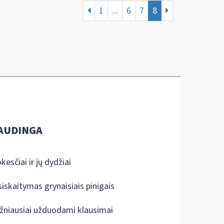
1
...
6
7
8
AUDINGA
kesčiai ir jų dydžiai
siskaitymas grynaisiais pinigais
žniausiai užduodami klausimai