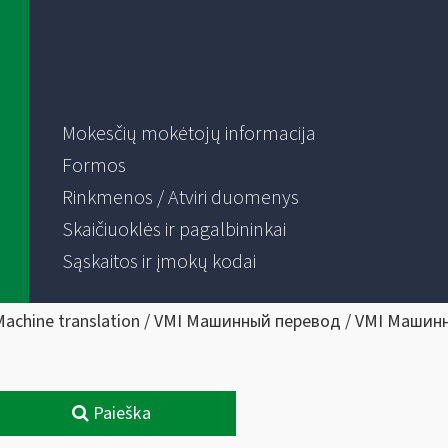
Mokesčių mokėtojų informacija
Formos
Rinkmenos / Atviri duomenys
Skaičiuoklės ir pagalbininkai
Sąskaitos ir įmokų kodai
Machine translation / VMI Машинный перевод / VMI Машин
Paieška