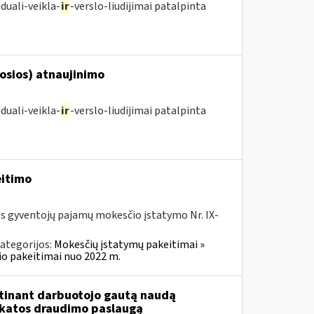
duali-veikla-
ir
-verslo-liudijimai patalpinta
posios) atnaujinimo
duali-veikla-
ir
-verslo-liudijimai patalpinta
eitimo
os gyventojų pajamų mokesčio įstatymo Nr. IX-
ategorijos:
Mokesčių įstatymų pakeitimai »
o pakeitimai nuo 2022 m.
tinant darbuotojo gautą naudą
ikatos draudimo paslaugą