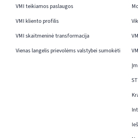
VMI teikiamos paslaugos
Mo
VMI kliento profilis
Vi
VMI skaitmeninė transformacija
VM
Vienas langelis prievolėms valstybei sumokėti
VM
Įm
ST
Kr
In
Ie