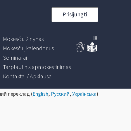
Prisijungti
Mokesčių žinynas
Mokesčių kalendorius
Seminarai
Tarptautinis apmokestinimas
Kontaktai / Apklausa
ний переклад (
English
,
Русский
,
Українська
)