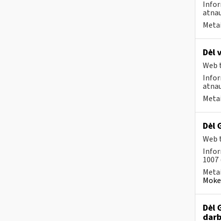
Infor
atnau
Metai
Dėl 
Web t
Infor
atnau
Metai
Dėl 
Web t
Infor
1007 
Metai
Mokes
Dėl 
darb