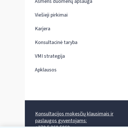
Asmens duomenų apsauga
Viešieji pirkimai
Karjera
Konsultacinė taryba
VMI strategija
Apklausos
Konsultacijos mokesčių klausimais ir
paslaugos gyventojams:
+370 5 260 5060