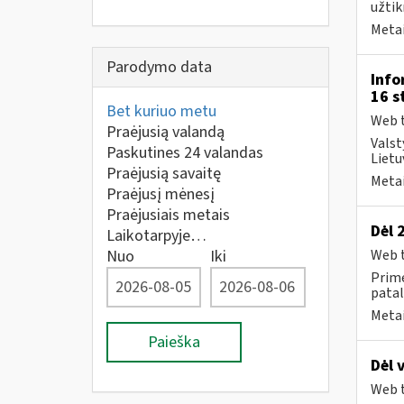
užtik
Metai
Parodymo data
Info
16 s
Bet kuriuo metu
Web t
Praėjusią valandą
Valst
Paskutines 24 valandas
Lietu
Praėjusią savaitę
Metai
Praėjusį mėnesį
Praėjusiais metais
Dėl 
Laikotarpyje…
Nuo
Iki
Web t
Prime
patal
Metai
Paieška
Dėl 
Web t