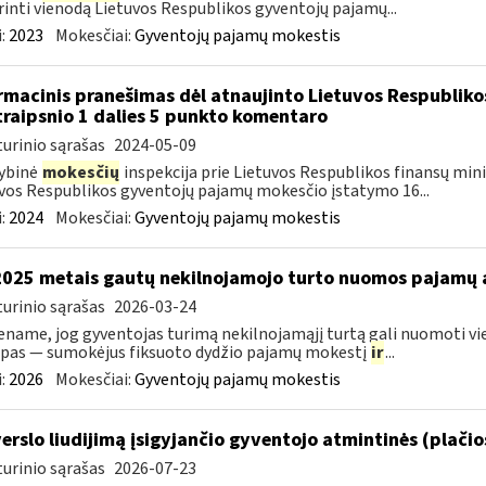
rinti vienodą Lietuvos Respublikos gyventojų pajamų...
:
2023
Mokesčiai:
Gyventojų pajamų mokestis
rmacinis pranešimas dėl atnaujinto Lietuvos Respublik
traipsnio 1 dalies 5 punkto komentaro
urinio sąrašas
2024-05-09
ybinė
mokesčių
inspekcija prie Lietuvos Respublikos finansų minis
vos Respublikos gyventojų pajamų mokesčio įstatymo 16...
:
2024
Mokesčiai:
Gyventojų pajamų mokestis
2025 metais gautų nekilnojamojo turto nuomos pajamų
urinio sąrašas
2026-03-24
name, jog gyventojas turimą nekilnojamąjį turtą gali nuomoti vie
pas — sumokėjus fiksuoto dydžio pajamų mokestį
ir
...
:
2026
Mokesčiai:
Gyventojų pajamų mokestis
verslo liudijimą įsigyjančio gyventojo atmintinės (plači
urinio sąrašas
2026-07-23