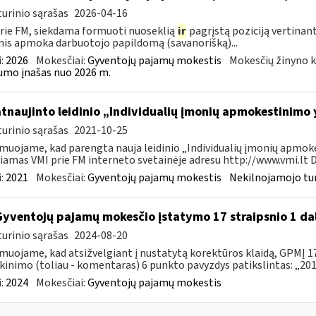
urinio sąrašas
2026-04-16
rie FM, siekdama formuoti nuoseklią
ir
pagrįstą poziciją vertinan
is apmoka darbuotojo papildomą (savanorišką)...
:
2026
Mokesčiai:
Gyventojų pajamų mokestis
Mokesčių žinyno k
mo įnašas nuo 2026 m.
atnaujinto leidinio „Individualių įmonių apmokestinimo
urinio sąrašas
2021-10-25
muojame, kad parengta nauja leidinio „Individualių įmonių apmokes
iamas VMI prie FM interneto svetainėje adresu http://www.vmi.lt D
:
2021
Mokesčiai:
Gyventojų pajamų mokestis
Nekilnojamojo tu
Gyventojų pajamų mokesčio įstatymo 17 straipsnio 1 da
urinio sąrašas
2024-08-20
muojame, kad atsižvelgiant į nustatytą korektūros klaidą, GPMĮ 17
kinimo (toliau - komentaras) 6 punkto pavyzdys patikslintas: „2015
:
2024
Mokesčiai:
Gyventojų pajamų mokestis