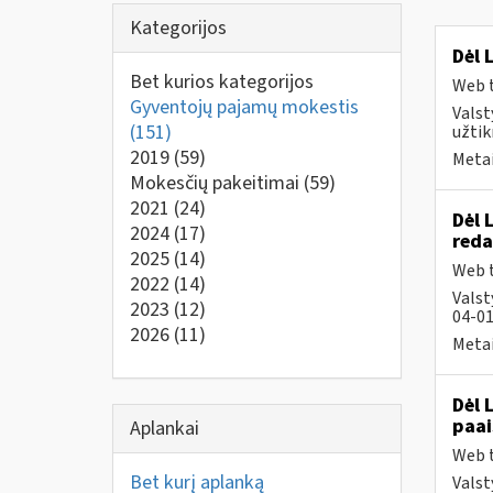
Kategorijos
Dėl 
Bet kurios kategorijos
Web t
Gyventojų pajamų mokestis
Valst
(151)
užtik
2019
(59)
Metai
Mokesčių pakeitimai
(59)
2021
(24)
Dėl 
2024
(17)
reda
2025
(14)
Web t
2022
(14)
Valst
2023
(12)
04-01
2026
(11)
Metai
Dėl 
paai
Aplankai
Web t
Bet kurį aplanką
Valst