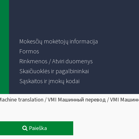
Mokesčių mokėtojų informacija
Formos
Rinkmenos / Atviri duomenys
Skaičiuoklės ir pagalbininkai
Sąskaitos ir įmokų kodai
Machine translation / VMI Машинный перевод / VMI Машин
Paieška