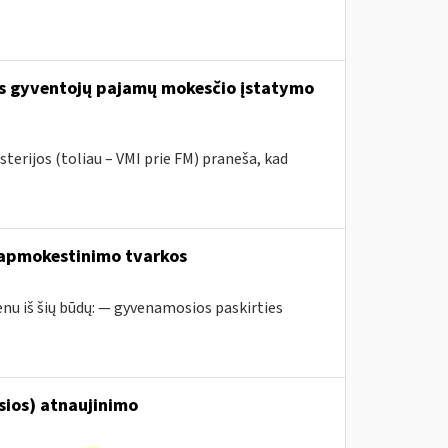
os gyventojų pajamų mokesčio įstatymo
terijos (toliau – VMI prie FM) praneša, kad
 apmokestinimo tvarkos
nu iš šių būdų: — gyvenamosios paskirties
osios) atnaujinimo