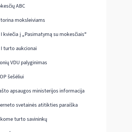
kesčių ABC
ktorina moksleiviams
I kviečia į „Pasimatymą su mokesčiais“
I turto aukcionai
onių VDU palyginimas
OP šešėliui
ašto apsaugos ministerijos informacija
terneto svetainės atitikties paraiška
škome turto savininkų