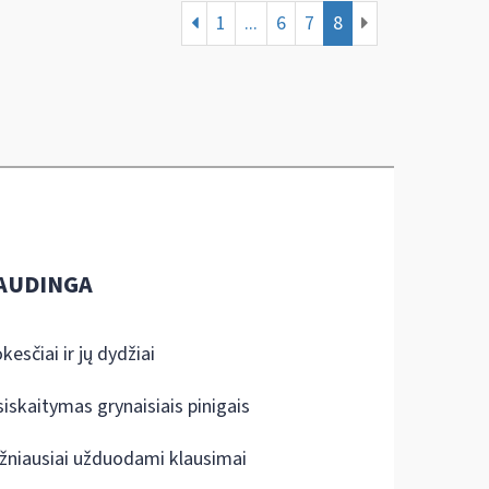
1
...
6
7
8
AUDINGA
kesčiai ir jų dydžiai
siskaitymas grynaisiais pinigais
žniausiai užduodami klausimai