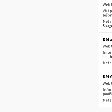
Web t
VMI p
lėšom
Metai
Saugu
Dėl 
Web t
Infor
skelb
Metai
Dėl 
Web t
Infor
paaiš
Metai