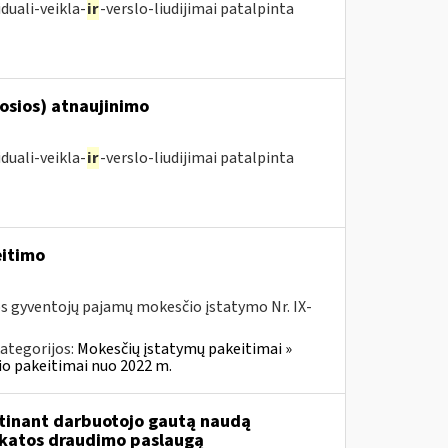
duali-veikla-
ir
-verslo-liudijimai patalpinta
posios) atnaujinimo
duali-veikla-
ir
-verslo-liudijimai patalpinta
eitimo
os gyventojų pajamų mokesčio įstatymo Nr. IX-
ategorijos:
Mokesčių įstatymų pakeitimai »
o pakeitimai nuo 2022 m.
tinant darbuotojo gautą naudą
ikatos draudimo paslaugą