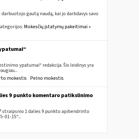
t darbuotojo gautą naudą, kai jo darbdavys savo
ategorijos:
Mokesčių įstatymų pakeitimai »
 ypatumai“
tinimo ypatumai“ redakcija. Šis leidinys yra
augiau...
rto mokestis
Pelno mokestis
lies 9 punkto komentaro patikslinimo
 straipsnio 1 dalies 9 punkto apibendrinto
-01-15“...