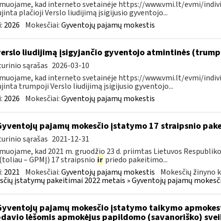
muojame, kad interneto svetainėje https://www.vmi.lt/evmi/indivi
jinta plačioji Verslo liudijimą įsigijusio gyventojo...
:
2026
Mokesčiai:
Gyventojų pajamų mokestis
verslo liudijimą įsigyjančio gyventojo atmintinės (trum
urinio sąrašas
2026-03-10
muojame, kad interneto svetainėje https://www.vmi.lt/evmi/indivi
jinta trumpoji Verslo liudijimą įsigijusio gyventojo...
:
2026
Mokesčiai:
Gyventojų pajamų mokestis
Gyventojų pajamų mokesčio įstatymo 17 straipsnio pak
urinio sąrašas
2021-12-31
muojame, kad 2021 m. gruodžio 23 d. priimtas Lietuvos Respublik
(toliau – GPMĮ) 17 straipsnio
ir
priedo pakeitimo...
:
2021
Mokesčiai:
Gyventojų pajamų mokestis
Mokesčių žinyno k
čių įstatymų pakeitimai 2022 metais » Gyventojų pajamų mokesči
Gyventojų pajamų mokesčio įstatymo taikymo apmokes
davio lėšomis apmokėjus papildomo (savanoriško) sve