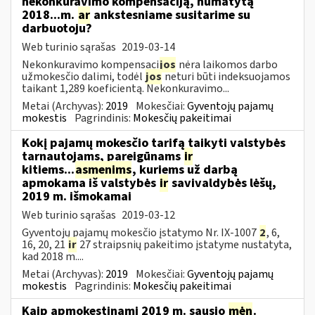
nekonkuravimo kompensaciją, numatytą
2018...m.
ar
ankstesniame susitarime su
darbuotoju?
Web turinio sąrašas
2019-03-14
Nekonkuravimo kompensaci
jos
nėra laikomos darbo
užmokesčio dalimi, todėl
jos
neturi būti indeksuojamos
taikant 1,289 koeficientą. Nekonkuravimo...
Metai (Archyvas):
2019
Mokesčiai:
Gyventojų pajamų
mokestis
Pagrindinis:
Mokesčių pakeitimai
Kokį pajamų mokesčio tarifą taikyti valstybės
tarnautojams, pareigūnams
ir
kitiems...
asmenims
, kuriems už darbą
apmokama iš valstybės
ir
savivaldybės lėšų,
2019 m. išmokamai
Web turinio sąrašas
2019-03-12
Gyventojų pajamų mokesčio įstatymo Nr. IX-1007
2
, 6,
16, 20, 21
ir
27 straipsnių pakeitimo įstatyme nustatyta,
kad 2018 m....
Metai (Archyvas):
2019
Mokesčiai:
Gyventojų pajamų
mokestis
Pagrindinis:
Mokesčių pakeitimai
Kaip apmokestinami 2019 m. sausio
mėn
.