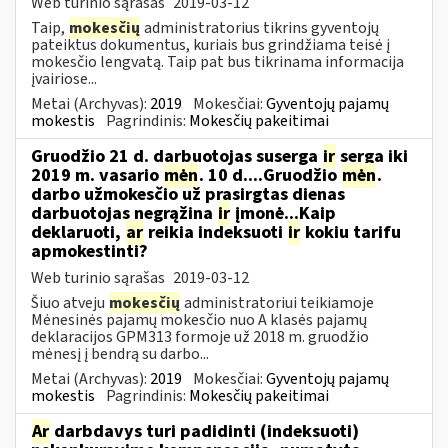
Web turinio sąrašas
2019-03-12
Taip,
mokesčių
administratorius tikrins gyventojų
pateiktus dokumentus, kuriais bus grindžiama teisė į
mokesčio lengvatą. Taip pat bus tikrinama informacija
įvairiose...
Metai (Archyvas):
2019
Mokesčiai:
Gyventojų pajamų
mokestis
Pagrindinis:
Mokesčių pakeitimai
Gruodžio 21 d. darbuotojas suserga
ir
serga iki
2019 m. vasario
mėn
. 10 d....Gruodžio
mėn
.
darbo užmokesčio už prasirgtas dienas
darbuotojas negrąžina
ir
įmonė...Kaip
deklaruoti,
ar
reikia indeksuoti
ir
kokiu tarifu
apmokestinti?
Web turinio sąrašas
2019-03-12
Šiuo atveju
mokesčių
administratoriui teikiamoje
Mėnesinės pajamų mokesčio nuo A klasės pajamų
deklaracijos GPM313 formoje už 2018 m. gruodžio
mėnesį į bendrą su darbo...
Metai (Archyvas):
2019
Mokesčiai:
Gyventojų pajamų
mokestis
Pagrindinis:
Mokesčių pakeitimai
Ar
darbdavys turi padidinti (indeksuoti)