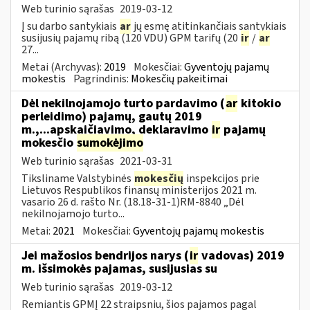
Web turinio sąrašas
2019-03-12
Į su darbo santykiais
ar
jų esmę atitinkančiais santykiais
susijusių pajamų ribą (120 VDU) GPM tarifų (20
ir
/
ar
27...
Metai (Archyvas):
2019
Mokesčiai:
Gyventojų pajamų
mokestis
Pagrindinis:
Mokesčių pakeitimai
Dėl nekilnojamojo turto pardavimo (
ar
kitokio
perleidimo) pajamų, gautų 2019
m.,...apskaičiavimo, deklaravimo
ir
pajamų
mokesčio
sumokėjimo
Web turinio sąrašas
2021-03-31
Tiksliname Valstybinės
mokesčių
inspekcijos prie
Lietuvos Respublikos finansų ministerijos 2021 m.
vasario 26 d. rašto Nr. (18.18-31-1)RM-8840 „Dėl
nekilnojamojo turto...
Metai:
2021
Mokesčiai:
Gyventojų pajamų mokestis
Jei mažosios bendrijos narys (
ir
vadovas) 2019
m. išsimokės pajamas, susijusias su
Web turinio sąrašas
2019-03-12
Remiantis GPMĮ 22 straipsniu, šios pajamos pagal