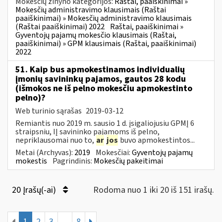
Mokesčių žinyno kategorijos:
Raštai, paaiškinimai »
Mokesčių administravimo klausimais (Raštai
paaiškinimai) » Mokesčių administravimo klausimais
(Raštai paaiškinimai) 2022
Raštai, paaiškinimai »
Gyventojų pajamų mokesčio klausimais (Raštai,
paaiškinimai) » GPM klausimais (Raštai, paaiškinimai)
2022
51. Kaip bus apmokestinamos individualių
įmonių savininkų pajamos, gautos 28 kodu
(išmokos ne iš pelno mokesčiu apmokestinto
pelno)?
Web turinio sąrašas
2019-03-12
Remiantis nuo 2019 m. sausio 1 d. įsigaliojusiu GPMĮ 6
straipsniu, IĮ savininko pajamoms iš pelno,
nepriklausomai nuo to,
ar
jos
buvo apmokestintos...
Metai (Archyvas):
2019
Mokesčiai:
Gyventojų pajamų
mokestis
Pagrindinis:
Mokesčių pakeitimai
20 Įrašų(-ai)
Rodoma nuo 1 iki 20 iš 151 irašų.
1
2
3
...
8