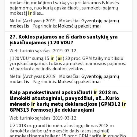
mokesčio mokėjimo tvarką yra priskiriamos B klasės
pajamoms, nuo kurių apskaičiuoti, sumokėti pajamų
mokestį
ir
šias...
Metai (Archyvas):
2019
Mokesčiai:
Gyventojų pajamų
mokestis
Pagrindinis:
Mokesčių pakeitimai
27. Kokios pajamos ne iš darbo santykių yra
įskaičiuojamos į 120 VDU?
Web turinio sąrašas
2019-03-12
Į 120 VDU* sumą 15
ir
(
ar
) 20 proc. GPM taikymo tikslu
yra įskaičiuojamos tokios apmokestinamosios pajamos:
už parduotą ne individualios veiklos...
Metai (Archyvas):
2019
Mokesčiai:
Gyventojų pajamų
mokestis
Pagrindinis:
Mokesčių pakeitimai
Kaip apmokestinami apskaičiuoti
ir
2018 m.
išmokėti atostoginiai, pavyzdžiui, už...Kurio
mėnesio
ir
kurių metų deklaracijose (GPM312
ir
GPM313 formose) jie deklaruojami
Web turinio sąrašas
2019-03-12
Už 2018 m. gruodžio mėn. atostogų dienas 2018 m.
išmokėta darbo užmokesčio dalis (atostoginiai)
apmokestinama taikant 15 proc. GPM tarifą
ir
gruodžio