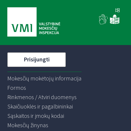
Prisijungti
Mokesčių mokėtojų informacija
Formos
Rinkmenos / Atviri duomenys
Skaičiuoklės ir pagalbininkai
Sąskaitos ir įmokų kodai
Mokesčių žinynas