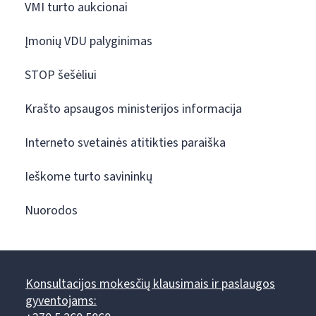
VMI turto aukcionai
Įmonių VDU palyginimas
STOP šešėliui
Krašto apsaugos ministerijos informacija
Interneto svetainės atitikties paraiška
Ieškome turto savininkų
Nuorodos
Konsultacijos mokesčių klausimais ir paslaugos
gyventojams: