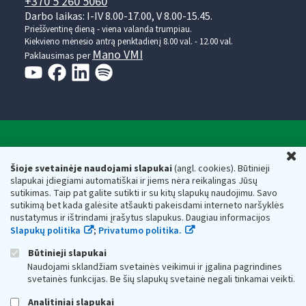
+370 5 260 5060
Darbo laikas: I-IV 8.00-17.00, V 8.00-15.45.
Prieššventinę dieną - viena valanda trumpiau.
Kiekvieno mėnesio antrą penktadienį 8.00 val. - 12.00 val.
Mano VMI
Paklausimas per
Valstybinė mokesčių inspekcija prie Lietuvos
U
Respublikos finansų ministerijos
Šioje svetainėje naudojami slapukai
(angl. cookies). Būtinieji
slapukai įdiegiami automatiškai ir jiems nėra reikalingas Jūsų
Biudžetinė įstaiga. Juridinio asmens kodas — 188659752,
sutikimas. Taip pat galite sutikti ir su kitų slapukų naudojimu. Savo
adresas: Vasario 16-osios g. 14, 01107 Vilnius, Lietuva, el.paštas:
sutikimą bet kada galėsite atšaukti pakeisdami interneto naršyklės
vmi@vmi.lt
, E. pristatymo dėžutės adresas 188659752
nustatymus ir ištrindami įrašytus slapukus. Daugiau informacijos
Duomenys apie Valstybinę mokesčių inspekciją prie Lietuvos
Slapukų politika
;
Privatumo politika.
Respublikos finansų ministerijos kaupiami ir saugomi Juridinių
asmenų registre
Būtinieji slapukai
Naudojami sklandžiam svetainės veikimui ir įgalina pagrindines
svetainės funkcijas. Be šių slapukų svetainė negali tinkamai veikti.
Analitiniai slapukai