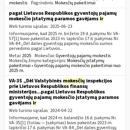
mokestis
Pagrindinis:
Mokesčių pakeitimai
pagal Lietuvos Respublikos gyventojų pajamų
mokesčio įstatymą paramos gavėjams
ir
Web turinio sąrašas
2025-06-23
Informuojame, kad 2025 m. birželio 19 d. įsakymu Nr. VA-
57[1] buvo pakeistas 2023 m. lapkričio 17 d. įsakymas Nr.
VA-84 „Dėl dalies gyventojų pajamų mokesčio sumos
pervedimo pagal Lietuvos...
Metai:
2025
Mokesčiai:
Gyventojų pajamų mokestis
Mokesčių žinyno kategorijos:
Mokesčių įstatymų
pakeitimai » Gyventojų pajamų mokesčio pakeitimai nuo
2025 m.
VA-35 „Dėl Valstybinės
mokesčių
inspekcijos
prie Lietuvos Respublikos finansų
ministerijos...pagal Lietuvos Respublikos
gyventojų pajamų mokesčio įstatymą paramos
gavėjams
ir
Web turinio sąrašas
2024-04-22
Informuojame, kad 2024 m. balandžio 16 d. įsakymu Nr.
VA-35[1] (toliau — Įsakymas) buvo pakeistas 2023 m.
lapkričio 17 d. įsakymas Nr. VA-84 „Dėl dalies gyventojų