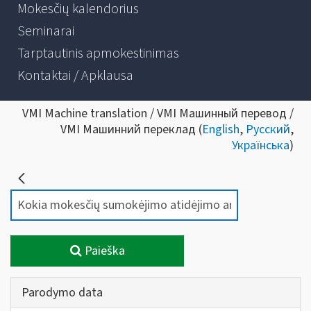
Mokesčių kalendorius
Seminarai
Tarptautinis apmokestinimas
Kontaktai / Apklausa
VMI Machine translation / VMI Машинный перевод /
VMI Машинний переклад (
English
,
Русский
,
Українська
)
Paieška
Parodymo data