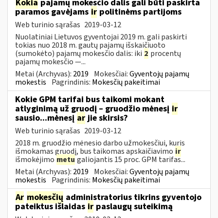
Kokia
pajamų mokesčio dalis gali būti paskirta
paramos gavėjams
ir
politinėms partijoms
Web turinio sąrašas
2019-03-12
Nuolatiniai Lietuvos gyventojai 2019 m. gali paskirti
tokias nuo 2018 m. gautų pajamų išskaičiuoto
(sumokėto) pajamų mokesčio dalis: iki
2
procentų
pajamų mokesčio —...
Metai (Archyvas):
2019
Mokesčiai:
Gyventojų pajamų
mokestis
Pagrindinis:
Mokesčių pakeitimai
Kokie GPM tarifai bus taikomi mokant
atlyginimą už gruodį – gruodžio mėnesį
ir
sausio...mėnesį
ar
jie skirsis?
Web turinio sąrašas
2019-03-12
2018 m. gruodžio mėnesio darbo užmokesčiui, kuris
išmokamas gruodį, bus taikomas apskaičiavimo
ir
išmokėjimo
metu
galiojantis 15 proc. GPM tarifas...
Metai (Archyvas):
2019
Mokesčiai:
Gyventojų pajamų
mokestis
Pagrindinis:
Mokesčių pakeitimai
Ar
mokesčių
administratorius tikrins gyventojo
pateiktus išlaidas
ir
paslaugų suteikimą