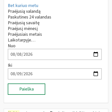
Bet kuriuo metu
Praėjusią valandą
Paskutines 24 valandas
Praėjusią savaitę
Praėjusį mėnesį
Praėjusiais metais
Laikotarpyje…
Nuo
Iki
Paieška