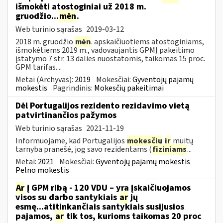
išmokėti atostoginiai už 2018 m.
gruodžio...
mėn
.
Web turinio sąrašas
2019-03-12
2018 m. gruodžio
mėn
. apskaičiuotiems atostoginiams,
išmokėtiems 2019 m., vadovaujantis GPMĮ pakeitimo
įstatymo 7 str. 13 dalies nuostatomis, taikomas 15 proc.
GPM tarifas....
Metai (Archyvas):
2019
Mokesčiai:
Gyventojų pajamų
mokestis
Pagrindinis:
Mokesčių pakeitimai
Dėl Portugalijos rezidento rezidavimo vietą
patvirtinančios pažymos
Web turinio sąrašas
2021-11-19
Informuojame, kad Portugalijos
mokesčių
ir
muitų
tarnyba pranešė, jog savo rezidentams (
fiziniams
...
Metai:
2021
Mokesčiai:
Gyventojų pajamų mokestis
Pelno mokestis
Ar
į GPM ribą - 120 VDU – yra įskaičiuojamos
visos su darbo santykiais
ar
jų
esmę...atitinkančiais santykiais susijusios
pajamos,
ar
tik tos, kurioms taikomas 20 proc