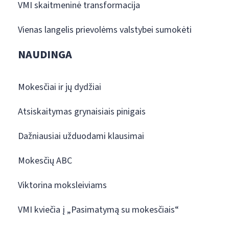
VMI skaitmeninė transformacija
Vienas langelis prievolėms valstybei sumokėti
NAUDINGA
Mokesčiai ir jų dydžiai
Atsiskaitymas grynaisiais pinigais
Dažniausiai užduodami klausimai
Mokesčių ABC
Viktorina moksleiviams
VMI kviečia į „Pasimatymą su mokesčiais“