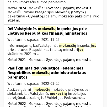
pajamų mokesčio sumos pervedimo...
Metai:
2024
Mokesčiai:
Gyventojų pajamų mokestis
Mokesčių žinyno kategorijos:
Mokesčių įstatymų
pakeitimai » Gyventojų pajamų mokesčio pakeitimai nuo
2024 m.
Dėl Valstybinės
mokesčių
inspekcijos prie
Lietuvos Respublikos finansų ministerijos
Web turinio sąrašas
2021-11-05
Informuojame, kad Valstybinės
mokesčių
inspekci
jos
prie Lietuvos Respublikos finansų ministeri
jos
viršininko 2021 m....
Metai:
2021
Mokesčiai:
Gyventojų pajamų mokestis
Paaiškinimas dėl Vokietijos Federacinės
Respublikos
mokesčių
administratoriaus
parengtos
Web turinio sąrašas
2022-01-20
Atsižvelgdami į
mokesčių
mokėtojų prašymus bei
siekdami, kad Valstybinės
mokesčių
inspekcijos
pareigūnai, atsakingi už Vokietijos Federacinės...
Metai:
2022
Mokesčiai:
Gyventojų pajamų mokestis