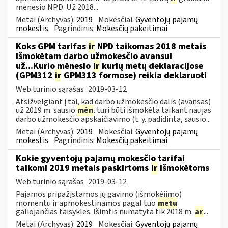
mėnesio NPD. Už 2018...
Metai (Archyvas):
2019
Mokesčiai:
Gyventojų pajamų
mokestis
Pagrindinis:
Mokesčių pakeitimai
Koks GPM tarifas
ir
NPD taikomas 2018 metais
išmokėtam darbo užmokesčio avansui
už...Kurio mėnesio
ir
kurių metų deklaracijose
(GPM312
ir
GPM313 formose) reikia deklaruoti
Web turinio sąrašas
2019-03-12
Atsižvelgiant į tai, kad darbo užmokesčio dalis (avansas)
už 2019 m. sausio
mėn
. turi būti išmokėta taikant naujas
darbo užmokesčio apskaičiavimo (t. y. padidinta, sausio...
Metai (Archyvas):
2019
Mokesčiai:
Gyventojų pajamų
mokestis
Pagrindinis:
Mokesčių pakeitimai
Kokie gyventojų pajamų mokesčio tarifai
taikomi 2019 metais paskirtoms
ir
išmokėtoms
Web turinio sąrašas
2019-03-12
Pajamos pripažįstamos jų gavimo (išmokėjimo)
momentu ir apmokestinamos pagal tuo
metu
galiojančias taisykles. Išimtis numatyta tik 2018 m.
ar
...
Metai (Archyvas):
2019
Mokesčiai:
Gyventojų pajamų