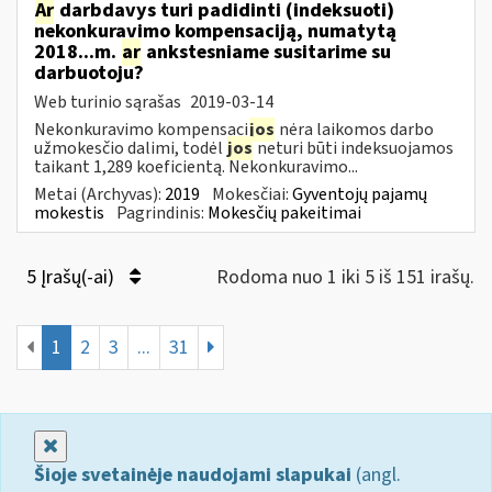
Ar
darbdavys turi padidinti (indeksuoti)
nekonkuravimo kompensaciją, numatytą
2018...m.
ar
ankstesniame susitarime su
darbuotoju?
Web turinio sąrašas
2019-03-14
Nekonkuravimo kompensaci
jos
nėra laikomos darbo
užmokesčio dalimi, todėl
jos
neturi būti indeksuojamos
taikant 1,289 koeficientą. Nekonkuravimo...
Metai (Archyvas):
2019
Mokesčiai:
Gyventojų pajamų
mokestis
Pagrindinis:
Mokesčių pakeitimai
5 Įrašų(-ai)
Rodoma nuo 1 iki 5 iš 151 irašų.
1
2
3
...
31
Uždaryti
Šioje svetainėje naudojami slapukai
(angl.