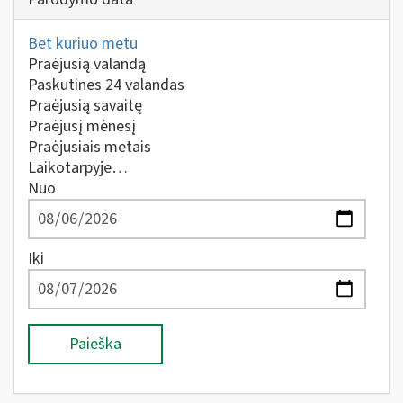
Bet kuriuo metu
Praėjusią valandą
Paskutines 24 valandas
Praėjusią savaitę
Praėjusį mėnesį
Praėjusiais metais
Laikotarpyje…
Nuo
Iki
Paieška