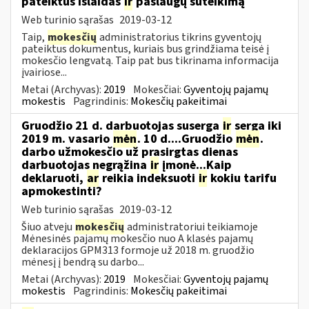
pateiktus išlaidas
ir
paslaugų suteikimą
Web turinio sąrašas
2019-03-12
Taip,
mokesčių
administratorius tikrins gyventojų
pateiktus dokumentus, kuriais bus grindžiama teisė į
mokesčio lengvatą. Taip pat bus tikrinama informacija
įvairiose...
Metai (Archyvas):
2019
Mokesčiai:
Gyventojų pajamų
mokestis
Pagrindinis:
Mokesčių pakeitimai
Gruodžio 21 d. darbuotojas suserga
ir
serga iki
2019 m. vasario
mėn
. 10 d....Gruodžio
mėn
.
darbo užmokesčio už prasirgtas dienas
darbuotojas negrąžina
ir
įmonė...Kaip
deklaruoti,
ar
reikia indeksuoti
ir
kokiu tarifu
apmokestinti?
Web turinio sąrašas
2019-03-12
Šiuo atveju
mokesčių
administratoriui teikiamoje
Mėnesinės pajamų mokesčio nuo A klasės pajamų
deklaracijos GPM313 formoje už 2018 m. gruodžio
mėnesį į bendrą su darbo...
Metai (Archyvas):
2019
Mokesčiai:
Gyventojų pajamų
mokestis
Pagrindinis:
Mokesčių pakeitimai