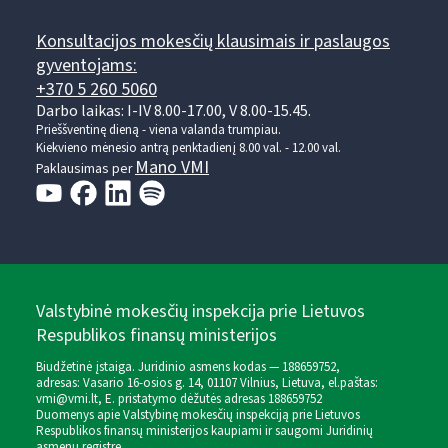
Konsultacijos mokesčių klausimais ir paslaugos
gyventojams:
+370 5 260 5060
Darbo laikas: I-IV 8.00-17.00, V 8.00-15.45.
Prieššventinę dieną - viena valanda trumpiau.
Kiekvieno mėnesio antrą penktadienį 8.00 val. - 12.00 val.
Mano VMI
Paklausimas per
Valstybinė mokesčių inspekcija prie Lietuvos
Respublikos finansų ministerijos
Biudžetinė įstaiga. Juridinio asmens kodas — 188659752,
adresas: Vasario 16-osios g. 14, 01107 Vilnius, Lietuva, el.paštas:
vmi@vmi.lt
, E. pristatymo dėžutės adresas 188659752
Duomenys apie Valstybinę mokesčių inspekciją prie Lietuvos
Respublikos finansų ministerijos kaupiami ir saugomi Juridinių
asmenų registre