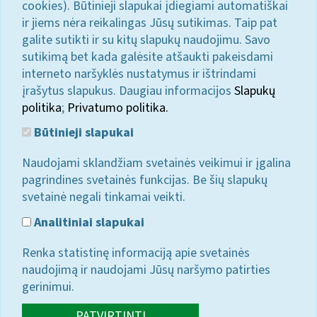
cookies). Būtinieji slapukai įdiegiami automatiškai
ir jiems nėra reikalingas Jūsų sutikimas. Taip pat
galite sutikti ir su kitų slapukų naudojimu. Savo
sutikimą bet kada galėsite atšaukti pakeisdami
interneto naršyklės nustatymus ir ištrindami
įrašytus slapukus. Daugiau informacijos
Slapukų
politika
;
Privatumo politika.
Būtinieji slapukai
Naudojami sklandžiam svetainės veikimui ir įgalina
pagrindines svetainės funkcijas. Be šių slapukų
svetainė negali tinkamai veikti.
Analitiniai slapukai
Renka statistinę informaciją apie svetainės
naudojimą ir naudojami Jūsų naršymo patirties
gerinimui.
PATVIRTINTI