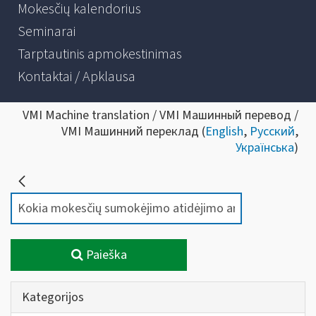
Mokesčių kalendorius
Seminarai
Tarptautinis apmokestinimas
Kontaktai / Apklausa
VMI Machine translation / VMI Машинный перевод /
VMI Машинний переклад (
English
,
Русский
,
Українська
)
Paieška
Kategorijos