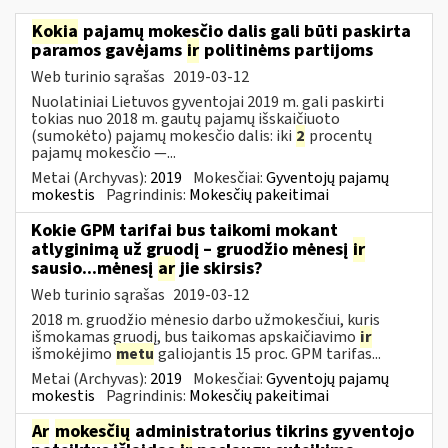
Kokia
pajamų mokesčio dalis gali būti paskirta
paramos gavėjams
ir
politinėms partijoms
Web turinio sąrašas
2019-03-12
Nuolatiniai Lietuvos gyventojai 2019 m. gali paskirti
tokias nuo 2018 m. gautų pajamų išskaičiuoto
(sumokėto) pajamų mokesčio dalis: iki
2
procentų
pajamų mokesčio —...
Metai (Archyvas):
2019
Mokesčiai:
Gyventojų pajamų
mokestis
Pagrindinis:
Mokesčių pakeitimai
Kokie GPM tarifai bus taikomi mokant
atlyginimą už gruodį – gruodžio mėnesį
ir
sausio...mėnesį
ar
jie skirsis?
Web turinio sąrašas
2019-03-12
2018 m. gruodžio mėnesio darbo užmokesčiui, kuris
išmokamas gruodį, bus taikomas apskaičiavimo
ir
išmokėjimo
metu
galiojantis 15 proc. GPM tarifas...
Metai (Archyvas):
2019
Mokesčiai:
Gyventojų pajamų
mokestis
Pagrindinis:
Mokesčių pakeitimai
Ar
mokesčių
administratorius tikrins gyventojo