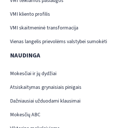
VMI teikiamos paslaugos
VMI kliento profilis
VMI skaitmeninė transformacija
Vienas langelis prievolėms valstybei sumokėti
NAUDINGA
Mokesčiai ir jų dydžiai
Atsiskaitymas grynaisiais pinigais
Dažniausiai užduodami klausimai
Mokesčių ABC