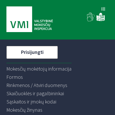
Prisijungti
Mokesčių mokėtojų informacija
Formos
Rinkmenos / Atviri duomenys
Skaičiuoklės ir pagalbininkai
Sąskaitos ir įmokų kodai
Mokesčių žinynas