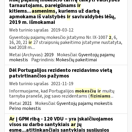
tarnautojams, pareigūnams
ir
kitiems...
asmenims
, kuriems už darbą
apmokama iš valstybės
ir
savivaldybės lėšų,
2019 m. išmokamai
Web turinio sąrašas
2019-03-12
Gyventojų pajamų mokesčio įstatymo Nr. IX-1007
2
, 6,
16, 20, 21
ir
27 straipsnių pakeitimo įstatyme nustatyta,
kad 2018 m....
Metai (Archyvas):
2019
Mokesčiai:
Gyventojų pajamų
mokestis
Pagrindinis:
Mokesčių pakeitimai
Dėl Portugalijos rezidento rezidavimo vietą
patvirtinančios pažymos
Web turinio sąrašas
2021-11-19
Informuojame, kad Portugalijos
mokesčių
ir
muitų
tarnyba pranešė, jog savo rezidentams (
fiziniams
...
Metai:
2021
Mokesčiai:
Gyventojų pajamų mokestis
Pelno mokestis
Ar
į GPM ribą - 120 VDU – yra įskaičiuojamos
visos su darbo santykiais
ar
jų
esmę...atitinkančiais santykiais susijusios