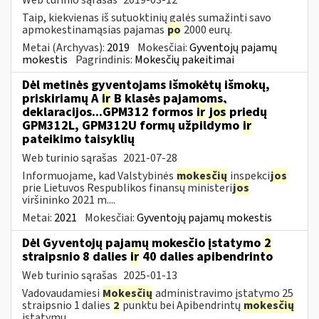
Taip, kiekvienas iš sutuoktinių galės sumažinti savo
apmokestinamąsias pajamas
po
2000 eurų.
Metai (Archyvas):
2019
Mokesčiai:
Gyventojų pajamų
mokestis
Pagrindinis:
Mokesčių pakeitimai
Dėl metinės gyventojams išmokėtų išmokų,
priskiriamų A
ir
B klasės pajamoms,
deklaracijos...GPM312 formos
ir
jos
priedų
GPM312L, GPM312U formų užpildymo
ir
pateikimo taisyklių
Web turinio sąrašas
2021-07-28
Informuojame, kad Valstybinės
mokesčių
inspekci
jos
prie Lietuvos Respublikos finansų ministeri
jos
viršininko 2021 m....
Metai:
2021
Mokesčiai:
Gyventojų pajamų mokestis
Dėl Gyventojų pajamų mokesčio įstatymo
2
straipsnio 8 dalies
ir
40 dalies apibendrinto
Web turinio sąrašas
2025-01-13
Vadovaudamiesi
Mokesčių
administravimo įstatymo 25
straipsnio 1 dalies
2
punktu bei Apibendrintų
mokesčių
įstatymų...