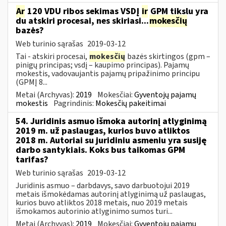
Ar
120 VDU ribos sekimas VSDĮ
ir
GPM tikslu yra
du atskiri procesai, nes skiriasi...
mokesčių
bazės?
Web turinio sąrašas
2019-03-12
Tai - atskiri procesai,
mokesčių
bazės skirtingos (gpm –
pinigų principas; vsdį – kaupimo principas). Pajamų
mokestis, vadovaujantis pajamų pripažinimo principu
(GPMĮ 8...
Metai (Archyvas):
2019
Mokesčiai:
Gyventojų pajamų
mokestis
Pagrindinis:
Mokesčių pakeitimai
54. Juridinis asmuo išmoka autorinį atlyginimą
2019 m. už paslaugas, kurios buvo atliktos
2018 m. Autoriai su juridiniu asmeniu yra susiję
darbo santykiais. Koks bus taikomas GPM
tarifas?
Web turinio sąrašas
2019-03-12
Juridinis asmuo – darbdavys, savo darbuotojui 2019
metais išmokėdamas autorinį atlyginimą už paslaugas,
kurios buvo atliktos 2018 metais, nuo 2019 metais
išmokamos autorinio atlyginimo sumos turi...
Metai (Archyvas):
2019
Mokesčiai:
Gyventojų pajamų