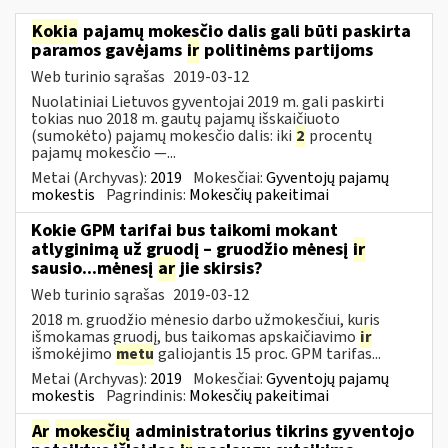
Kokia
pajamų mokesčio dalis gali būti paskirta
paramos gavėjams
ir
politinėms partijoms
Web turinio sąrašas
2019-03-12
Nuolatiniai Lietuvos gyventojai 2019 m. gali paskirti
tokias nuo 2018 m. gautų pajamų išskaičiuoto
(sumokėto) pajamų mokesčio dalis: iki
2
procentų
pajamų mokesčio —...
Metai (Archyvas):
2019
Mokesčiai:
Gyventojų pajamų
mokestis
Pagrindinis:
Mokesčių pakeitimai
Kokie GPM tarifai bus taikomi mokant
atlyginimą už gruodį – gruodžio mėnesį
ir
sausio...mėnesį
ar
jie skirsis?
Web turinio sąrašas
2019-03-12
2018 m. gruodžio mėnesio darbo užmokesčiui, kuris
išmokamas gruodį, bus taikomas apskaičiavimo
ir
išmokėjimo
metu
galiojantis 15 proc. GPM tarifas...
Metai (Archyvas):
2019
Mokesčiai:
Gyventojų pajamų
mokestis
Pagrindinis:
Mokesčių pakeitimai
Ar
mokesčių
administratorius tikrins gyventojo