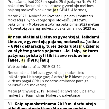
Pranešame, kad 2023 m. spalio 25 d. įsakymu Nr. VA-79
pakeistos Nenuolatinio Lietuvos gyventojo metinės
pajamų mokesčio deklaraci
jos
GPM314 formos,...
Metai:
2023
Mokesčiai:
Gyventojų pajamų mokestis
Mokesčių žinyno kategorijos:
Mokesčių įstatymų
pakeitimai » Mokesčių įstatymų pakeitimai 2023 metais
» Gyventojų pajamų mokesčio pakeitimai nuo 2023 m.
Ar
nenuolatiniai Lietuvos gyventojai, teikdami
Lietuvoje gyventojų pajamų mokesčio...(toliau
– GPM) deklaraciją, turės deklaruoti
ir
užsienio
valstybėse gautas pajamas...Jei taip,
ar
turės
pažymas pristatyti tik iš savo rezidavimo
šalies,
ar
iš visų šalių
Web turinio sąrašas
2019-03-12
Nenuolatiniai Lietuvos gyventojai, mokestiniu
laikotarpiu Lietuvoje gavę A arba /
ir
B klasės pajamų,
kuriems pagal GPMĮ nuostatas atsiranda pareiga
perskaičiuoti mokėtiną...
Metai (Archyvas):
2019
Mokesčiai:
Gyventojų pajamų
mokestis
Pagrindinis:
Mokesčių pakeitimai
31. Kaip apmokestinama 2019 m. darbuotojo
atleidimo atveju išmokėta nepanaudotų