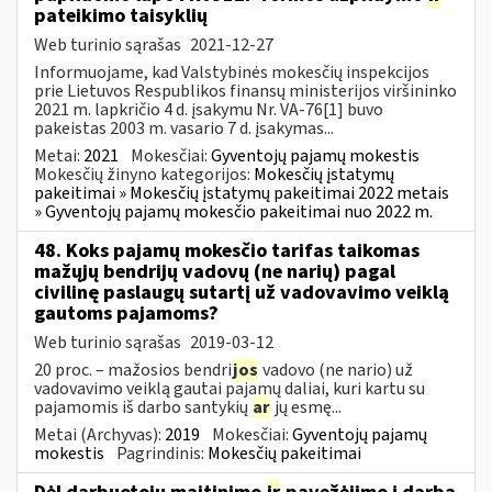
pateikimo taisyklių
Web turinio sąrašas
2021-12-27
Informuojame, kad Valstybinės mokesčių inspekcijos
prie Lietuvos Respublikos finansų ministerijos viršininko
2021 m. lapkričio 4 d. įsakymu Nr. VA-76[1] buvo
pakeistas 2003 m. vasario 7 d. įsakymas...
Metai:
2021
Mokesčiai:
Gyventojų pajamų mokestis
Mokesčių žinyno kategorijos:
Mokesčių įstatymų
pakeitimai » Mokesčių įstatymų pakeitimai 2022 metais
» Gyventojų pajamų mokesčio pakeitimai nuo 2022 m.
48. Koks pajamų mokesčio tarifas taikomas
mažųjų bendrijų vadovų (ne narių) pagal
civilinę paslaugų sutartį už vadovavimo veiklą
gautoms pajamoms?
Web turinio sąrašas
2019-03-12
20 proc. – mažosios bendri
jos
vadovo (ne nario) už
vadovavimo veiklą gautai pajamų daliai, kuri kartu su
pajamomis iš darbo santykių
ar
jų esmę...
Metai (Archyvas):
2019
Mokesčiai:
Gyventojų pajamų
mokestis
Pagrindinis:
Mokesčių pakeitimai