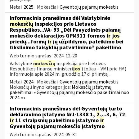
Metai:
2025
Mokesčiai:
Gyventojų pajamų mokestis
Informacinis pranešimas dėl Valstybinės
mokesčių
inspekcijos prie Lietuvos
Respublikos...VA- 93 „Dėl Pavyzdinės pajamų
mokesčio deklaracijos GPM311 formos
ir
jos
priedų...formų
ir
jų užpildymo, pateikimo bei
tikslinimo taisyklių patvirtinimo“ pakeitimo
Web turinio sąrašas
2024-12-20
Valstybinė
mokesčių
inspekcija prie Lietuvos
Respublikos finansų ministeri
jos
(toliau – VMI prie FM)
informuoja apie 2024 m. gruodžio 17 d. priimtą...
Metai:
2024
Mokesčiai:
Gyventojų pajamų mokestis
Mokesčių žinyno kategorijos:
Mokesčių įstatymų
pakeitimai » Gyventojų pajamų mokesčio pakeitimai nuo
2024 m.
Informacinis pranešimas dėl Gyventojų turto
deklaravimo įstatymo Nr.I-1338 1,
2
,...3, 6, 72
ir
11 straipsnių pakeitimo įstatymo
ir
Gyventojų pajamų mokesčio įstatymo
Web turinio sąrašas
2024-05-31