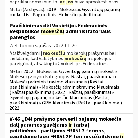
nepriklausomai nuo to,
ar
jos
buvo apmokestintos...
Metai (Archyvas):
2019
Mokesčiai:
Gyventojų pajamų
mokestis
Pagrindinis:
Mokesčių pakeitimai
Paaiškinimas dėl Vokietijos Federacinės
Respublikos
mokesčių
administratoriaus
parengtos
Web turinio sąrašas
2022-01-20
Atsižvelgdami į
mokesčių
mokėtojų prašymus bei
siekdami, kad Valstybinės
mokesčių
inspekcijos
pareigūnai, atsakingi už Vokietijos Federacinės...
Metai:
2022
Mokesčiai:
Gyventojų pajamų mokestis
Mokesčių žinyno kategorijos:
Raštai, paaiškinimai »
Mokesčių administravimo klausimais (Raštai
paaiškinimai) » Mokesčių administravimo klausimais
(Raštai paaiškinimai) 2022
Raštai, paaiškinimai »
Gyventojų pajamų mokesčio klausimais (Raštai,
paaiškinimai) » GPM klausimais (Raštai, paaiškinimai)
2022
V-45 „Dėl prašymo pervesti pajamų mokesčio
dalį paramos gavėjams
ir
(arba)
politinėms...partijoms FR0512 formos,
papildomo lapo FR0512P formos užpildymo
ir