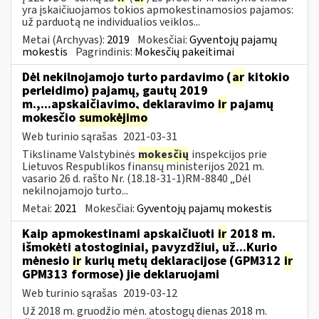
yra įskaičiuojamos tokios apmokestinamosios pajamos:
už parduotą ne individualios veiklos...
Metai (Archyvas):
2019
Mokesčiai:
Gyventojų pajamų
mokestis
Pagrindinis:
Mokesčių pakeitimai
Dėl nekilnojamojo turto pardavimo (
ar
kitokio
perleidimo) pajamų, gautų 2019
m.,...apskaičiavimo, deklaravimo
ir
pajamų
mokesčio
sumokėjimo
Web turinio sąrašas
2021-03-31
Tiksliname Valstybinės
mokesčių
inspekcijos prie
Lietuvos Respublikos finansų ministerijos 2021 m.
vasario 26 d. rašto Nr. (18.18-31-1)RM-8840 „Dėl
nekilnojamojo turto...
Metai:
2021
Mokesčiai:
Gyventojų pajamų mokestis
Kaip apmokestinami apskaičiuoti
ir
2018 m.
išmokėti atostoginiai, pavyzdžiui, už...Kurio
mėnesio
ir
kurių metų deklaracijose (GPM312
ir
GPM313 formose) jie deklaruojami
Web turinio sąrašas
2019-03-12
Už 2018 m. gruodžio mėn. atostogų dienas 2018 m.