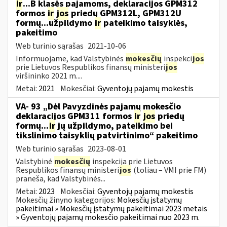
ir
...B klasės pajamoms, deklaracijos GPM312
formos
ir
jos
priedų GPM312L, GPM312U
formų...užpildymo
ir
pateikimo taisyklės,
pakeitimo
Web turinio sąrašas
2021-10-06
Informuojame, kad Valstybinės
mokesčių
inspekci
jos
prie Lietuvos Respublikos finansų ministeri
jos
viršininko 2021 m....
Metai:
2021
Mokesčiai:
Gyventojų pajamų mokestis
VA- 93 „Dėl Pavyzdinės pajamų mokesčio
deklaracijos GPM311 formos
ir
jos
priedų
formų...
ir
jų užpildymo, pateikimo bei
tikslinimo taisyklių patvirtinimo“ pakeitimo
Web turinio sąrašas
2023-08-01
Valstybinė
mokesčių
inspekcija prie Lietuvos
Respublikos finansų ministeri
jos
(toliau – VMI prie FM)
praneša, kad Valstybinės...
Metai:
2023
Mokesčiai:
Gyventojų pajamų mokestis
Mokesčių žinyno kategorijos:
Mokesčių įstatymų
pakeitimai » Mokesčių įstatymų pakeitimai 2023 metais
» Gyventojų pajamų mokesčio pakeitimai nuo 2023 m.