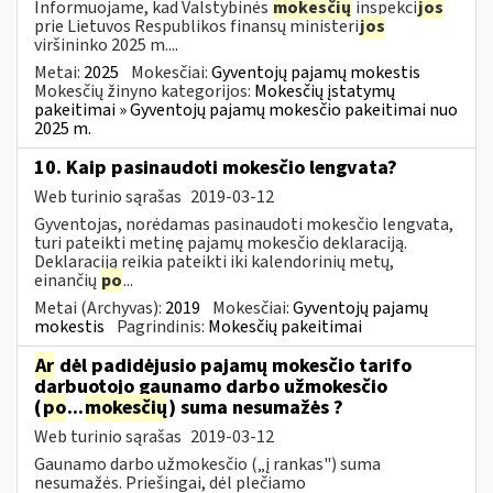
Informuojame, kad Valstybinės
mokesčių
inspekci
jos
prie Lietuvos Respublikos finansų ministeri
jos
viršininko 2025 m....
Metai:
2025
Mokesčiai:
Gyventojų pajamų mokestis
Mokesčių žinyno kategorijos:
Mokesčių įstatymų
pakeitimai » Gyventojų pajamų mokesčio pakeitimai nuo
2025 m.
10. Kaip pasinaudoti mokesčio lengvata?
Web turinio sąrašas
2019-03-12
Gyventojas, norėdamas pasinaudoti mokesčio lengvata,
turi pateikti metinę pajamų mokesčio deklaraciją.
Deklaraciją reikia pateikti iki kalendorinių metų,
einančių
po
...
Metai (Archyvas):
2019
Mokesčiai:
Gyventojų pajamų
mokestis
Pagrindinis:
Mokesčių pakeitimai
Ar
dėl padidėjusio pajamų mokesčio tarifo
darbuotojo gaunamo darbo užmokesčio
(
po
...
mokesčių
) suma nesumažės ?
Web turinio sąrašas
2019-03-12
Gaunamo darbo užmokesčio („į rankas") suma
nesumažės. Priešingai, dėl plečiamo