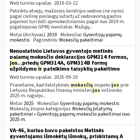
Web turinio sąrašas
2019-03-12
Pateiktu atveju, mažosios bendrijos vadovo (ne nario)
pagal civilinę paslaugų sutartį už vadovavimą gautos
pajamos turi būti apmokestinamos pagal nuo 2019 m.
įsigaliojusias GPMĮ nuostatas. Mažųjų...
Metai (Archyvas):
2019
Mokesčiai:
Gyventojų pajamų
mokestis
Pagrindinis:
Mokesčių pakeitimai
Nenuolatinio Lietuvos gyventojo metinės
pajamų mokesčio deklaracijos GPM314 formos,
jos
...priedų GPM314A, GPM314B formų
užpildymo
ir
pateikimo taisyklių pakeitimo
Web turinio sąrašas
2025-09-10
Pranešame, kad Valstybinės
mokesčių
inspekci
jos
prie
Lietuvos Respublikos finansų ministeri
jos
viršininko
2025 m. rugsėjo...
Metai:
2025
Mokesčiai:
Gyventojų pajamų mokestis
Mokesčių žinyno kategorijos:
Mokesčių įstatymų
pakeitimai » Gyventojų pajamų mokesčio pakeitimai nuo
2025 m.
VA-46, kuriuo buvo pakeistos Metinės
gyventojams išmokėtų išmokų, priskiriamų A