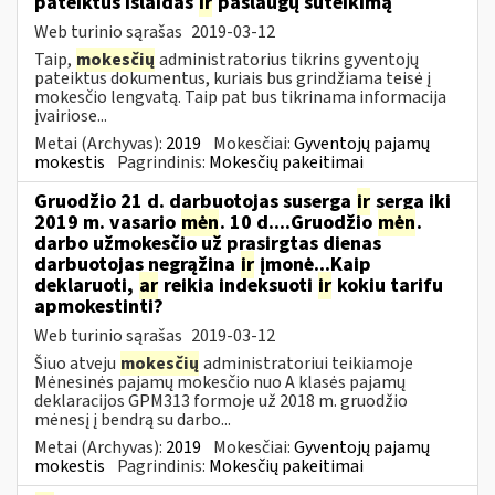
pateiktus išlaidas
ir
paslaugų suteikimą
Web turinio sąrašas
2019-03-12
Taip,
mokesčių
administratorius tikrins gyventojų
pateiktus dokumentus, kuriais bus grindžiama teisė į
mokesčio lengvatą. Taip pat bus tikrinama informacija
įvairiose...
Metai (Archyvas):
2019
Mokesčiai:
Gyventojų pajamų
mokestis
Pagrindinis:
Mokesčių pakeitimai
Gruodžio 21 d. darbuotojas suserga
ir
serga iki
2019 m. vasario
mėn
. 10 d....Gruodžio
mėn
.
darbo užmokesčio už prasirgtas dienas
darbuotojas negrąžina
ir
įmonė...Kaip
deklaruoti,
ar
reikia indeksuoti
ir
kokiu tarifu
apmokestinti?
Web turinio sąrašas
2019-03-12
Šiuo atveju
mokesčių
administratoriui teikiamoje
Mėnesinės pajamų mokesčio nuo A klasės pajamų
deklaracijos GPM313 formoje už 2018 m. gruodžio
mėnesį į bendrą su darbo...
Metai (Archyvas):
2019
Mokesčiai:
Gyventojų pajamų
mokestis
Pagrindinis:
Mokesčių pakeitimai