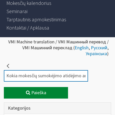
Mokesčių kalendorius
Seminarai
Tarptautinis apmokestinimas
Kontaktai / Apklausa
VMI Machine translation / VMI Машинный перевод /
VMI Машинний переклад (
English
,
Русский
,
Українська
)
Paieška
Kategorijos