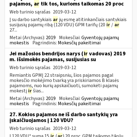
pajamos,
ar
tik tos, kurioms taikomas 20 proc
Web turinio sąrašas
2019-03-12
Į su darbo santykiais
ar
jų esmę atitinkančiais santykiais
susijusių pajamų ribą (120 VDU) GPM tarifų (20
ir
/
ar
27...
Metai (Archyvas):
2019
Mokesčiai:
Gyventojų pajamų
mokestis
Pagrindinis:
Mokesčių pakeitimai
Jei mažosios bendrijos narys (
ir
vadovas) 2019
m. išsimokės pajamas, susijusias su
Web turinio sąrašas
2019-03-12
Remiantis GPMĮ 22 straipsniu, šios pajamos pagal
mokesčio mokėjimo tvarką yra priskiriamos B klasės
pajamoms, nuo kurių apskaičiuoti, sumokėti pajamų
mokestį
ir
šias...
Metai (Archyvas):
2019
Mokesčiai:
Gyventojų pajamų
mokestis
Pagrindinis:
Mokesčių pakeitimai
27. Kokios pajamos ne iš darbo santykių yra
įskaičiuojamos į 120 VDU?
Web turinio sąrašas
2019-03-12
Į 120 VDU* sumą 15
ir
(
ar
) 20 proc. GPM taikymo tikslu