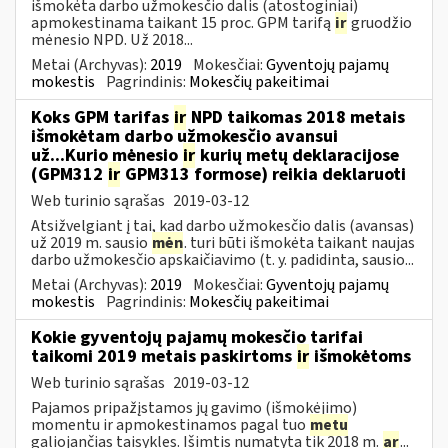
išmokėta darbo užmokesčio dalis (atostoginiai)
apmokestinama taikant 15 proc. GPM tarifą
ir
gruodžio
mėnesio NPD. Už 2018...
Metai (Archyvas):
2019
Mokesčiai:
Gyventojų pajamų
mokestis
Pagrindinis:
Mokesčių pakeitimai
Koks GPM tarifas
ir
NPD taikomas 2018 metais
išmokėtam darbo užmokesčio avansui
už...Kurio mėnesio
ir
kurių metų deklaracijose
(GPM312
ir
GPM313 formose) reikia deklaruoti
Web turinio sąrašas
2019-03-12
Atsižvelgiant į tai, kad darbo užmokesčio dalis (avansas)
už 2019 m. sausio
mėn
. turi būti išmokėta taikant naujas
darbo užmokesčio apskaičiavimo (t. y. padidinta, sausio...
Metai (Archyvas):
2019
Mokesčiai:
Gyventojų pajamų
mokestis
Pagrindinis:
Mokesčių pakeitimai
Kokie gyventojų pajamų mokesčio tarifai
taikomi 2019 metais paskirtoms
ir
išmokėtoms
Web turinio sąrašas
2019-03-12
Pajamos pripažįstamos jų gavimo (išmokėjimo)
momentu ir apmokestinamos pagal tuo
metu
galiojančias taisykles. Išimtis numatyta tik 2018 m.
ar
...