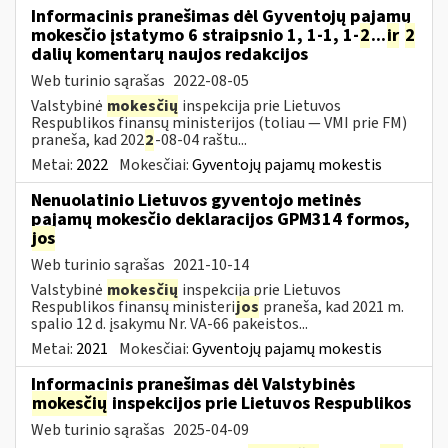
Informacinis pranešimas dėl Gyventojų pajamų
mokesčio įstatymo 6 straipsnio 1, 1-1, 1-
2
...
ir
2
dalių komentarų naujos redakcijos
Web turinio sąrašas
2022-08-05
Valstybinė
mokesčių
inspekcija prie Lietuvos
Respublikos finansų ministerijos (toliau — VMI prie FM)
praneša, kad 202
2
-08-04 raštu...
Metai:
2022
Mokesčiai:
Gyventojų pajamų mokestis
Nenuolatinio Lietuvos gyventojo metinės
pajamų mokesčio deklaracijos GPM314 formos,
jos
Web turinio sąrašas
2021-10-14
Valstybinė
mokesčių
inspekcija prie Lietuvos
Respublikos finansų ministeri
jos
praneša, kad 2021 m.
spalio 12 d. įsakymu Nr. VA-66 pakeistos...
Metai:
2021
Mokesčiai:
Gyventojų pajamų mokestis
Informacinis pranešimas dėl Valstybinės
mokesčių
inspekcijos prie Lietuvos Respublikos
Web turinio sąrašas
2025-04-09