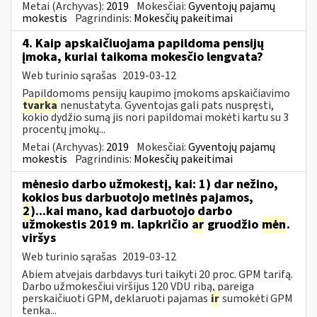
Metai (Archyvas):
2019
Mokesčiai:
Gyventojų pajamų
mokestis
Pagrindinis:
Mokesčių pakeitimai
4. Kaip apskaičiuojama papildoma pensijų
įmoka, kuriai taikoma mokesčio lengvata?
Web turinio sąrašas
2019-03-12
Papildomoms pensijų kaupimo įmokoms apskaičiavimo
tvarka
nenustatyta. Gyventojas gali pats nuspręsti,
kokio dydžio sumą jis nori papildomai mokėti kartu su 3
procentų įmokų...
Metai (Archyvas):
2019
Mokesčiai:
Gyventojų pajamų
mokestis
Pagrindinis:
Mokesčių pakeitimai
mėnesio darbo užmokestį, kai: 1) dar nežino,
kokios bus darbuotojo metinės pajamos,
2
)...kai mano, kad darbuotojo darbo
užmokestis 2019 m. lapkričio
ar
gruodžio
mėn
.
viršys
Web turinio sąrašas
2019-03-12
Abiem atvejais darbdavys turi taikyti 20 proc. GPM tarifą.
Darbo užmokesčiui viršijus 120 VDU ribą, pareiga
perskaičiuoti GPM, deklaruoti pajamas
ir
sumokėti GPM
tenka...