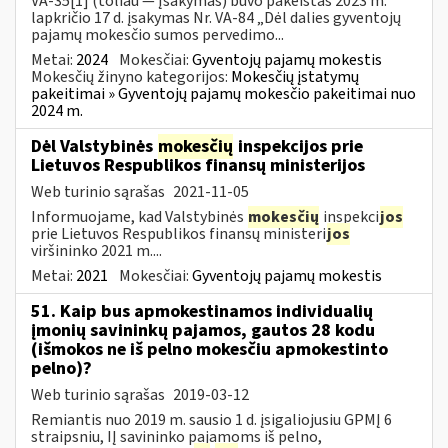
VA-35[1] (toliau — Įsakymas) buvo pakeistas 2023 m.
lapkričio 17 d. įsakymas Nr. VA-84 „Dėl dalies gyventojų
pajamų mokesčio sumos pervedimo...
Metai:
2024
Mokesčiai:
Gyventojų pajamų mokestis
Mokesčių žinyno kategorijos:
Mokesčių įstatymų
pakeitimai » Gyventojų pajamų mokesčio pakeitimai nuo
2024 m.
Dėl Valstybinės
mokesčių
inspekcijos prie
Lietuvos Respublikos finansų ministerijos
Web turinio sąrašas
2021-11-05
Informuojame, kad Valstybinės
mokesčių
inspekci
jos
prie Lietuvos Respublikos finansų ministeri
jos
viršininko 2021 m....
Metai:
2021
Mokesčiai:
Gyventojų pajamų mokestis
51. Kaip bus apmokestinamos individualių
įmonių savininkų pajamos, gautos 28 kodu
(išmokos ne iš pelno mokesčiu apmokestinto
pelno)?
Web turinio sąrašas
2019-03-12
Remiantis nuo 2019 m. sausio 1 d. įsigaliojusiu GPMĮ 6
straipsniu, IĮ savininko pajamoms iš pelno,