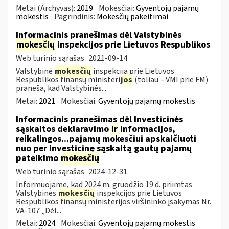
Metai (Archyvas):
2019
Mokesčiai:
Gyventojų pajamų
mokestis
Pagrindinis:
Mokesčių pakeitimai
Informacinis pranešimas dėl Valstybinės
mokesčių
inspekcijos prie Lietuvos Respublikos
Web turinio sąrašas
2021-09-14
Valstybinė
mokesčių
inspekcija prie Lietuvos
Respublikos finansų ministeri
jos
(toliau – VMI prie FM)
praneša, kad Valstybinės...
Metai:
2021
Mokesčiai:
Gyventojų pajamų mokestis
Informacinis pranešimas dėl Investicinės
sąskaitos deklaravimo
ir
informacijos,
reikalingos...pajamų mokesčiui apskaičiuoti
nuo per investicinę sąskaitą gautų pajamų
pateikimo
mokesčių
Web turinio sąrašas
2024-12-31
Informuojame, kad 2024 m. gruodžio 19 d. priimtas
Valstybinės
mokesčių
inspekcijos prie Lietuvos
Respublikos finansų ministerijos viršininko įsakymas Nr.
VA-107 „Dėl...
Metai:
2024
Mokesčiai:
Gyventojų pajamų mokestis