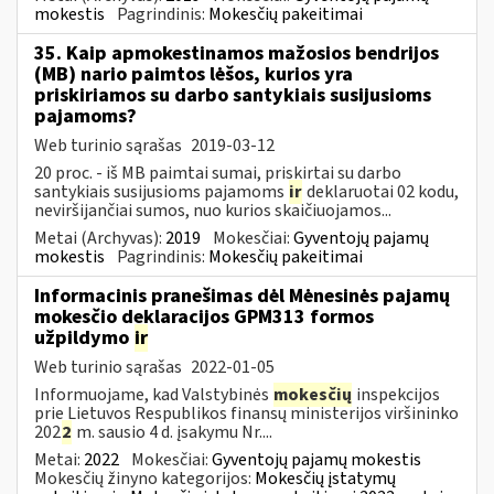
mokestis
Pagrindinis:
Mokesčių pakeitimai
35. Kaip apmokestinamos mažosios bendrijos
(MB) nario paimtos lėšos, kurios yra
priskiriamos su darbo santykiais susijusioms
pajamoms?
Web turinio sąrašas
2019-03-12
20 proc. - iš MB paimtai sumai, priskirtai su darbo
santykiais susijusioms pajamoms
ir
deklaruotai 02 kodu,
neviršijančiai sumos, nuo kurios skaičiuojamos...
Metai (Archyvas):
2019
Mokesčiai:
Gyventojų pajamų
mokestis
Pagrindinis:
Mokesčių pakeitimai
Informacinis pranešimas dėl Mėnesinės pajamų
mokesčio deklaracijos GPM313 formos
užpildymo
ir
Web turinio sąrašas
2022-01-05
Informuojame, kad Valstybinės
mokesčių
inspekcijos
prie Lietuvos Respublikos finansų ministerijos viršininko
202
2
m. sausio 4 d. įsakymu Nr....
Metai:
2022
Mokesčiai:
Gyventojų pajamų mokestis
Mokesčių žinyno kategorijos:
Mokesčių įstatymų