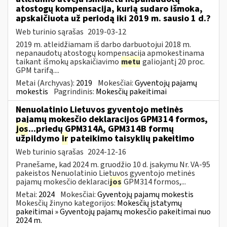
atostogų kompensacija, kurią sudaro išmoka,
apskaičiuota už periodą iki 2019 m. sausio 1 d.?
Web turinio sąrašas
2019-03-12
2019 m. atleidžiamam iš darbo darbuotojui 2018 m.
nepanaudotų atostogų kompensacija apmokestinama
taikant išmokų apskaičiavimo
metu
galiojantį 20 proc.
GPM tarifą....
Metai (Archyvas):
2019
Mokesčiai:
Gyventojų pajamų
mokestis
Pagrindinis:
Mokesčių pakeitimai
Nenuolatinio Lietuvos gyventojo metinės
pajamų mokesčio deklaracijos GPM314 formos,
jos
...priedų GPM314A, GPM314B formų
užpildymo
ir
pateikimo taisyklių pakeitimo
Web turinio sąrašas
2024-12-16
Pranešame, kad 2024 m. gruodžio 10 d. įsakymu Nr. VA-95
pakeistos Nenuolatinio Lietuvos gyventojo metinės
pajamų mokesčio deklaraci
jos
GPM314 formos,...
Metai:
2024
Mokesčiai:
Gyventojų pajamų mokestis
Mokesčių žinyno kategorijos:
Mokesčių įstatymų
pakeitimai » Gyventojų pajamų mokesčio pakeitimai nuo
2024 m.