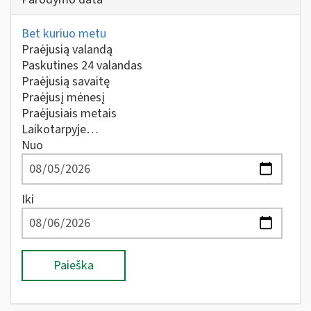
Bet kuriuo metu
Praėjusią valandą
Paskutines 24 valandas
Praėjusią savaitę
Praėjusį mėnesį
Praėjusiais metais
Laikotarpyje…
Nuo
Iki
Paieška