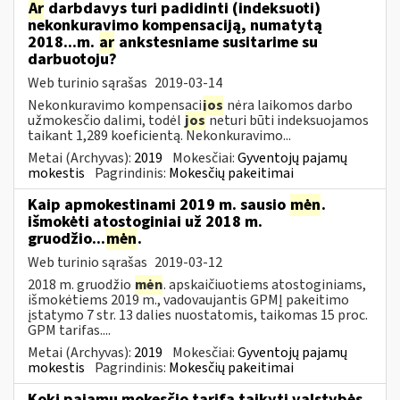
Ar
darbdavys turi padidinti (indeksuoti)
nekonkuravimo kompensaciją, numatytą
2018...m.
ar
ankstesniame susitarime su
darbuotoju?
Web turinio sąrašas
2019-03-14
Nekonkuravimo kompensaci
jos
nėra laikomos darbo
užmokesčio dalimi, todėl
jos
neturi būti indeksuojamos
taikant 1,289 koeficientą. Nekonkuravimo...
Metai (Archyvas):
2019
Mokesčiai:
Gyventojų pajamų
mokestis
Pagrindinis:
Mokesčių pakeitimai
Kaip apmokestinami 2019 m. sausio
mėn
.
išmokėti atostoginiai už 2018 m.
gruodžio...
mėn
.
Web turinio sąrašas
2019-03-12
2018 m. gruodžio
mėn
. apskaičiuotiems atostoginiams,
išmokėtiems 2019 m., vadovaujantis GPMĮ pakeitimo
įstatymo 7 str. 13 dalies nuostatomis, taikomas 15 proc.
GPM tarifas....
Metai (Archyvas):
2019
Mokesčiai:
Gyventojų pajamų
mokestis
Pagrindinis:
Mokesčių pakeitimai
Kokį pajamų mokesčio tarifą taikyti valstybės