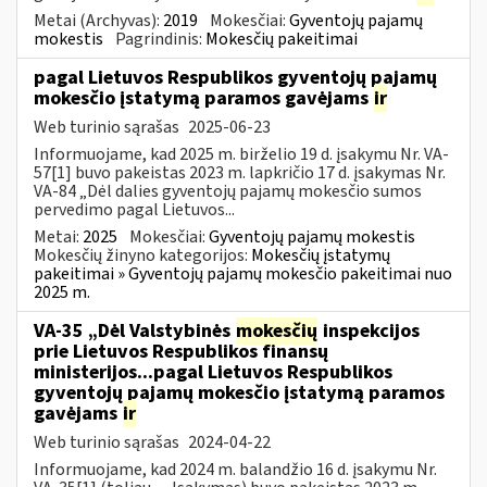
Metai (Archyvas):
2019
Mokesčiai:
Gyventojų pajamų
mokestis
Pagrindinis:
Mokesčių pakeitimai
pagal Lietuvos Respublikos gyventojų pajamų
mokesčio įstatymą paramos gavėjams
ir
Web turinio sąrašas
2025-06-23
Informuojame, kad 2025 m. birželio 19 d. įsakymu Nr. VA-
57[1] buvo pakeistas 2023 m. lapkričio 17 d. įsakymas Nr.
VA-84 „Dėl dalies gyventojų pajamų mokesčio sumos
pervedimo pagal Lietuvos...
Metai:
2025
Mokesčiai:
Gyventojų pajamų mokestis
Mokesčių žinyno kategorijos:
Mokesčių įstatymų
pakeitimai » Gyventojų pajamų mokesčio pakeitimai nuo
2025 m.
VA-35 „Dėl Valstybinės
mokesčių
inspekcijos
prie Lietuvos Respublikos finansų
ministerijos...pagal Lietuvos Respublikos
gyventojų pajamų mokesčio įstatymą paramos
gavėjams
ir
Web turinio sąrašas
2024-04-22
Informuojame, kad 2024 m. balandžio 16 d. įsakymu Nr.