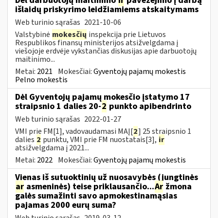
Dėl darbuotojų maitinimo
ir
pavežėjimo į darbą
išlaidų priskyrimo leidžiamiems atskaitymams
Web turinio sąrašas
2021-10-06
Valstybinė
mokesčių
inspekcija prie Lietuvos
Respublikos finansų ministerijos atsižvelgdama į
viešojoje erdvėje vykstančias diskusijas apie darbuotojų
maitinimo...
Metai:
2021
Mokesčiai:
Gyventojų pajamų mokestis
Pelno mokestis
Dėl Gyventojų pajamų mokesčio įstatymo 17
straipsnio 1 dalies 20-
2
punkto apibendrinto
Web turinio sąrašas
2022-01-27
VMI prie FM[1], vadovaudamasi MAĮ[
2
] 25 straipsnio 1
dalies
2
punktu, VMI prie FM nuostatais[3],
ir
atsižvelgdama į 2021...
Metai:
2022
Mokesčiai:
Gyventojų pajamų mokestis
Vienas iš sutuoktinių už nuosavybės (jungtinės
ar
asmeninės) teise priklausančio...
Ar
žmona
galės sumažinti savo apmokestinamąsias
pajamas 2000 eurų suma?
Web turinio sąrašas
2019-03-12