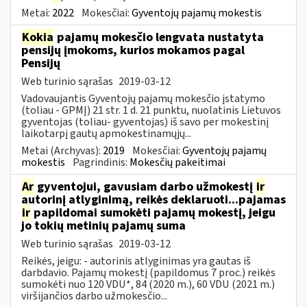
Metai:
2022
Mokesčiai:
Gyventojų pajamų mokestis
Kokia
pajamų mokesčio lengvata nustatyta
pensijų įmokoms, kurios mokamos pagal
Pensijų
Web turinio sąrašas
2019-03-12
Vadovaujantis Gyventojų pajamų mokesčio įstatymo
(toliau - GPMĮ) 21 str. 1 d. 21 punktu, nuolatinis Lietuvos
gyventojas (toliau- gyventojas) iš savo per mokestinį
laikotarpį gautų apmokestinamųjų...
Metai (Archyvas):
2019
Mokesčiai:
Gyventojų pajamų
mokestis
Pagrindinis:
Mokesčių pakeitimai
Ar
gyventojui, gavusiam darbo užmokestį
ir
autorinį atlyginimą, reikės deklaruoti...pajamas
ir
papildomai sumokėti pajamų mokestį, jeigu
jo tokių metinių pajamų suma
Web turinio sąrašas
2019-03-12
Reikės, jeigu: - autorinis atlyginimas yra gautas iš
darbdavio. Pajamų mokestį (papildomus 7 proc.) reikės
sumokėti nuo 120 VDU*, 84 (2020 m.), 60 VDU (2021 m.)
viršijančios darbo užmokesčio...