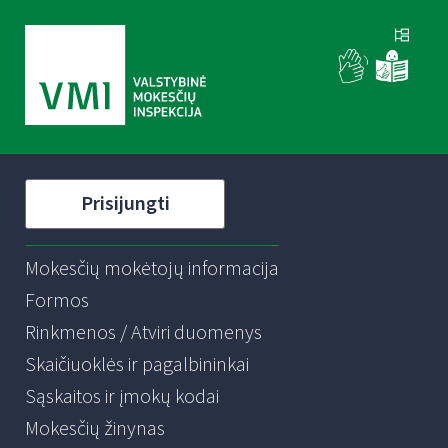
Prisijungti
Mokesčių mokėtojų informacija
Formos
Rinkmenos / Atviri duomenys
Skaičiuoklės ir pagalbininkai
Sąskaitos ir įmokų kodai
Mokesčių žinynas