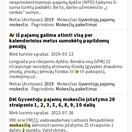
neapmokestinamojo pajamų dydžio (NPD) taikymo ši
suma turėtų padidėti. Be to, darbo užmokesčio „į
rankas" sumos...
Metai (Archyvas):
2019
Mokesčiai:
Gyventojų pajamų
mokestis
Pagrindinis:
Mokesčių pakeitimai
Ar
iš pajamų galima atimti visą per
kalendorinius metus sumokėtų papildomų
pensijų
Web turinio sąrašas
2019-03-12
Lengvata yra ribojamo dydžio. Bendra visų GPMĮ 21
straipsnyje nurodytų atimamų išlaidų (gyvybės draudimo
įmokų, įmokų į pensijų fondus (II
ir
III pakopos),
mokėjimų už...
Metai (Archyvas):
2019
Mokesčiai:
Gyventojų pajamų
mokestis
Pagrindinis:
Mokesčių pakeitimai
Dėl Gyventojų pajamų mokesčio įstatymo 20
straipsnio 1,
2
, 3, 5, 6, 8, 9, 10 dalių
Web turinio sąrašas
2022-07-26
VMI prie FM[1], vadovaudamasi Lietuvos Respublikos
mokesčių
administravimo įstatymo 25 straipsnio 1
dalies
2
punktu, Valstybinės...