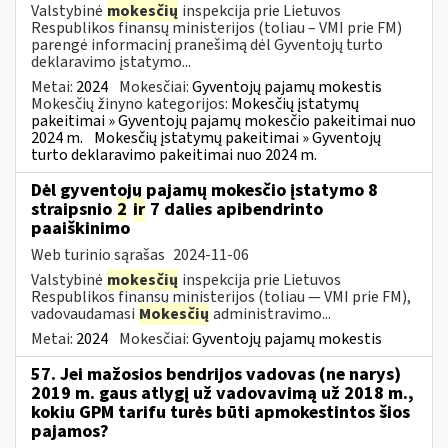
Valstybinė
mokesčių
inspekcija prie Lietuvos
Respublikos finansų ministerijos (toliau – VMI prie FM)
parengė informacinį pranešimą dėl Gyventojų turto
deklaravimo įstatymo...
Metai:
2024
Mokesčiai:
Gyventojų pajamų mokestis
Mokesčių žinyno kategorijos:
Mokesčių įstatymų
pakeitimai » Gyventojų pajamų mokesčio pakeitimai nuo
2024 m.
Mokesčių įstatymų pakeitimai » Gyventojų
turto deklaravimo pakeitimai nuo 2024 m.
Dėl gyventojų pajamų mokesčio įstatymo 8
straipsnio
2
ir
7 dalies apibendrinto
paaiškinimo
Web turinio sąrašas
2024-11-06
Valstybinė
mokesčių
inspekcija prie Lietuvos
Respublikos finansų ministerijos (toliau — VMI prie FM),
vadovaudamasi
Mokesčių
administravimo...
Metai:
2024
Mokesčiai:
Gyventojų pajamų mokestis
57. Jei mažosios bendrijos vadovas (ne narys)
2019 m. gaus atlygį už vadovavimą už 2018 m.,
kokiu GPM tarifu turės būti apmokestintos šios
pajamos?