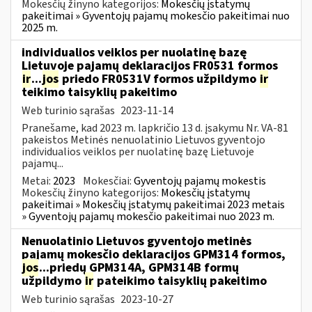
Mokesčių žinyno kategorijos:
Mokesčių įstatymų
pakeitimai » Gyventojų pajamų mokesčio pakeitimai nuo
2025 m.
individualios veiklos per nuolatinę bazę
Lietuvoje pajamų deklaracijos FR0531 formos
ir
...
jos
priedo FR0531V formos užpildymo
ir
teikimo taisyklių pakeitimo
Web turinio sąrašas
2023-11-14
Pranešame, kad 2023 m. lapkričio 13 d. įsakymu Nr. VA-81
pakeistos Metinės nenuolatinio Lietuvos gyventojo
individualios veiklos per nuolatinę bazę Lietuvoje
pajamų...
Metai:
2023
Mokesčiai:
Gyventojų pajamų mokestis
Mokesčių žinyno kategorijos:
Mokesčių įstatymų
pakeitimai » Mokesčių įstatymų pakeitimai 2023 metais
» Gyventojų pajamų mokesčio pakeitimai nuo 2023 m.
Nenuolatinio Lietuvos gyventojo metinės
pajamų mokesčio deklaracijos GPM314 formos,
jos
...priedų GPM314A, GPM314B formų
užpildymo
ir
pateikimo taisyklių pakeitimo
Web turinio sąrašas
2023-10-27