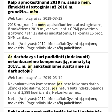
Kaip apmokestinami 2019 m. sausio
mėn
.
išmokėti atostoginiai už 2018 m.
gruodžio...
mėn
.
Web turinio sąrašas
2019-03-12
2018 m. gruodžio
mėn
. apskaičiuotiems atostoginiams,
išmokėtiems 2019 m., vadovaujantis GPMĮ pakeitimo
įstatymo 7 str. 13 dalies nuostatomis, taikomas 15 proc.
GPM tarifas....
Metai (Archyvas):
2019
Mokesčiai:
Gyventojų pajamų
mokestis
Pagrindinis:
Mokesčių pakeitimai
Ar
darbdavys turi padidinti (indeksuoti)
nekonkuravimo kompensaciją, numatytą
2018...m.
ar
ankstesniame susitarime su
darbuotoju?
Web turinio sąrašas
2019-03-14
Nekonkuravimo kompensaci
jos
nėra laikomos darbo
užmokesčio dalimi, todėl
jos
neturi būti indeksuojamos
taikant 1,289 koeficientą. Nekonkuravimo...
Metai (Archyvas):
2019
Mokesčiai:
Gyventojų pajamų
mokestis
Pagrindinis:
Mokesčių pakeitimai
Kokį pajamų mokesčio tarifą taikyti valstybės