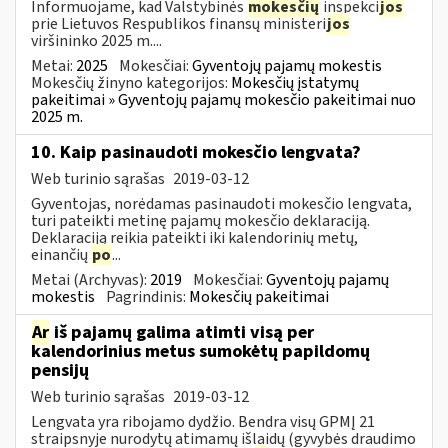
Informuojame, kad Valstybinės
mokesčių
inspekci
jos
prie Lietuvos Respublikos finansų ministeri
jos
viršininko 2025 m....
Metai:
2025
Mokesčiai:
Gyventojų pajamų mokestis
Mokesčių žinyno kategorijos:
Mokesčių įstatymų
pakeitimai » Gyventojų pajamų mokesčio pakeitimai nuo
2025 m.
10. Kaip pasinaudoti mokesčio lengvata?
Web turinio sąrašas
2019-03-12
Gyventojas, norėdamas pasinaudoti mokesčio lengvata,
turi pateikti metinę pajamų mokesčio deklaraciją.
Deklaraciją reikia pateikti iki kalendorinių metų,
einančių
po
...
Metai (Archyvas):
2019
Mokesčiai:
Gyventojų pajamų
mokestis
Pagrindinis:
Mokesčių pakeitimai
Ar
iš pajamų galima atimti visą per
kalendorinius metus sumokėtų papildomų
pensijų
Web turinio sąrašas
2019-03-12
Lengvata yra ribojamo dydžio. Bendra visų GPMĮ 21
straipsnyje nurodytų atimamų išlaidų (gyvybės draudimo