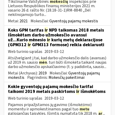
Tiksliname Valstybinės
mokesčių
inspekcijos prie
Lietuvos Respublikos finansų ministerijos 2021 m.
vasario 26 d. rašto Nr. (18.18-31-1)RM-8840 „Dėl
nekilnojamojo turto...
Metai:
2021
Mokesčiai:
Gyventojų pajamų mokestis
Koks GPM tarifas
ir
NPD taikomas 2018 metais
išmokėtam darbo užmokesčio avansui
už...Kurio mėnesio
ir
kurių metų deklaracijose
(GPM312
ir
GPM313 formose) reikia deklaruoti
Web turinio sąrašas
2019-03-12
Atsižvelgiant į tai, kad darbo užmokesčio dalis (avansas)
už 2019 m. sausio
mėn
. turi būti išmokėta taikant naujas
darbo užmokesčio apskaičiavimo (t. y. padidinta, sausio...
Metai (Archyvas):
2019
Mokesčiai:
Gyventojų pajamų
mokestis
Pagrindinis:
Mokesčių pakeitimai
Kokie gyventojų pajamų mokesčio tarifai
taikomi 2019 metais paskirtoms
ir
išmokėtoms
Web turinio sąrašas
2019-03-12
Pajamos pripažįstamos jų gavimo (išmokėjimo)
momentu ir apmokestinamos pagal tuo
metu
galiojančias taisykles. Išimtis numatyta tik 2018 m.
ar
...