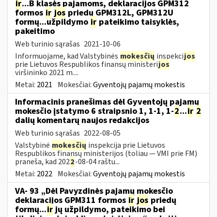
ir
...B klasės pajamoms, deklaracijos GPM312
formos
ir
jos
priedų GPM312L, GPM312U
formų...užpildymo
ir
pateikimo taisyklės,
pakeitimo
Web turinio sąrašas
2021-10-06
Informuojame, kad Valstybinės
mokesčių
inspekci
jos
prie Lietuvos Respublikos finansų ministeri
jos
viršininko 2021 m....
Metai:
2021
Mokesčiai:
Gyventojų pajamų mokestis
Informacinis pranešimas dėl Gyventojų pajamų
mokesčio įstatymo 6 straipsnio 1, 1-1, 1-
2
...
ir
2
dalių komentarų naujos redakcijos
Web turinio sąrašas
2022-08-05
Valstybinė
mokesčių
inspekcija prie Lietuvos
Respublikos finansų ministerijos (toliau — VMI prie FM)
praneša, kad 202
2
-08-04 raštu...
Metai:
2022
Mokesčiai:
Gyventojų pajamų mokestis
VA- 93 „Dėl Pavyzdinės pajamų mokesčio
deklaracijos GPM311 formos
ir
jos
priedų
formų...
ir
jų užpildymo, pateikimo bei