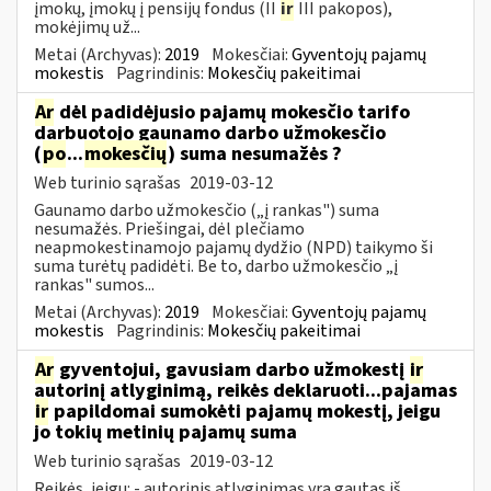
įmokų, įmokų į pensijų fondus (II
ir
III pakopos),
mokėjimų už...
Metai (Archyvas):
2019
Mokesčiai:
Gyventojų pajamų
mokestis
Pagrindinis:
Mokesčių pakeitimai
Ar
dėl padidėjusio pajamų mokesčio tarifo
darbuotojo gaunamo darbo užmokesčio
(
po
...
mokesčių
) suma nesumažės ?
Web turinio sąrašas
2019-03-12
Gaunamo darbo užmokesčio („į rankas") suma
nesumažės. Priešingai, dėl plečiamo
neapmokestinamojo pajamų dydžio (NPD) taikymo ši
suma turėtų padidėti. Be to, darbo užmokesčio „į
rankas" sumos...
Metai (Archyvas):
2019
Mokesčiai:
Gyventojų pajamų
mokestis
Pagrindinis:
Mokesčių pakeitimai
Ar
gyventojui, gavusiam darbo užmokestį
ir
autorinį atlyginimą, reikės deklaruoti...pajamas
ir
papildomai sumokėti pajamų mokestį, jeigu
jo tokių metinių pajamų suma
Web turinio sąrašas
2019-03-12
Reikės, jeigu: - autorinis atlyginimas yra gautas iš