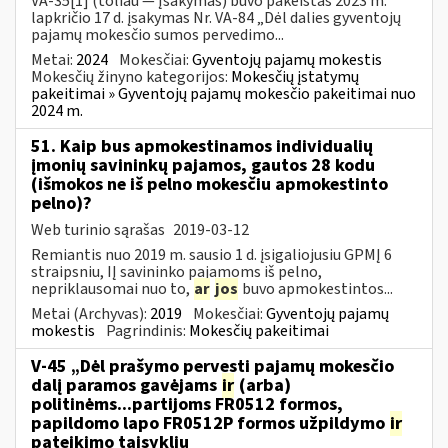
VA-35[1] (toliau — Įsakymas) buvo pakeistas 2023 m.
lapkričio 17 d. įsakymas Nr. VA-84 „Dėl dalies gyventojų
pajamų mokesčio sumos pervedimo...
Metai:
2024
Mokesčiai:
Gyventojų pajamų mokestis
Mokesčių žinyno kategorijos:
Mokesčių įstatymų
pakeitimai » Gyventojų pajamų mokesčio pakeitimai nuo
2024 m.
51. Kaip bus apmokestinamos individualių
įmonių savininkų pajamos, gautos 28 kodu
(išmokos ne iš pelno mokesčiu apmokestinto
pelno)?
Web turinio sąrašas
2019-03-12
Remiantis nuo 2019 m. sausio 1 d. įsigaliojusiu GPMĮ 6
straipsniu, IĮ savininko pajamoms iš pelno,
nepriklausomai nuo to,
ar
jos
buvo apmokestintos...
Metai (Archyvas):
2019
Mokesčiai:
Gyventojų pajamų
mokestis
Pagrindinis:
Mokesčių pakeitimai
V-45 „Dėl prašymo pervesti pajamų mokesčio
dalį paramos gavėjams
ir
(arba)
politinėms...partijoms FR0512 formos,
papildomo lapo FR0512P formos užpildymo
ir
pateikimo taisyklių