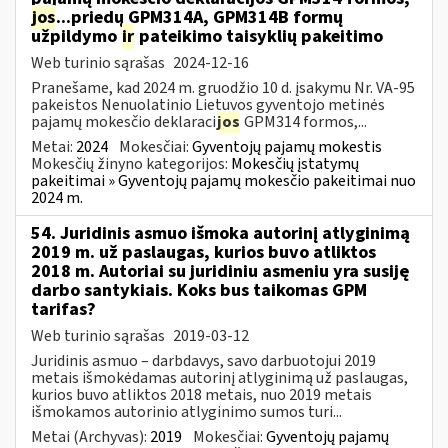
jos
...priedų GPM314A, GPM314B formų
užpildymo
ir
pateikimo taisyklių pakeitimo
Web turinio sąrašas
2024-12-16
Pranešame, kad 2024 m. gruodžio 10 d. įsakymu Nr. VA-95
pakeistos Nenuolatinio Lietuvos gyventojo metinės
pajamų mokesčio deklaraci
jos
GPM314 formos,...
Metai:
2024
Mokesčiai:
Gyventojų pajamų mokestis
Mokesčių žinyno kategorijos:
Mokesčių įstatymų
pakeitimai » Gyventojų pajamų mokesčio pakeitimai nuo
2024 m.
54. Juridinis asmuo išmoka autorinį atlyginimą
2019 m. už paslaugas, kurios buvo atliktos
2018 m. Autoriai su juridiniu asmeniu yra susiję
darbo santykiais. Koks bus taikomas GPM
tarifas?
Web turinio sąrašas
2019-03-12
Juridinis asmuo – darbdavys, savo darbuotojui 2019
metais išmokėdamas autorinį atlyginimą už paslaugas,
kurios buvo atliktos 2018 metais, nuo 2019 metais
išmokamos autorinio atlyginimo sumos turi...
Metai (Archyvas):
2019
Mokesčiai:
Gyventojų pajamų