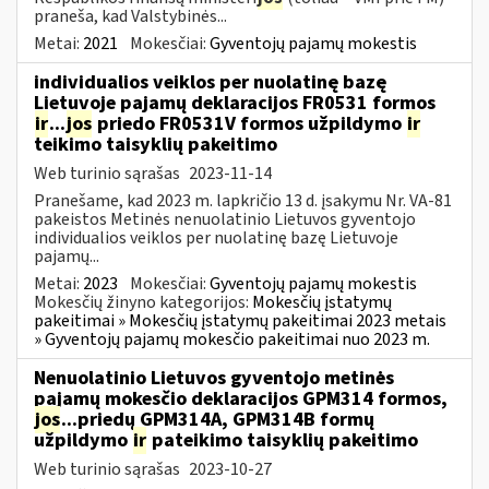
praneša, kad Valstybinės...
Metai:
2021
Mokesčiai:
Gyventojų pajamų mokestis
individualios veiklos per nuolatinę bazę
Lietuvoje pajamų deklaracijos FR0531 formos
ir
...
jos
priedo FR0531V formos užpildymo
ir
teikimo taisyklių pakeitimo
Web turinio sąrašas
2023-11-14
Pranešame, kad 2023 m. lapkričio 13 d. įsakymu Nr. VA-81
pakeistos Metinės nenuolatinio Lietuvos gyventojo
individualios veiklos per nuolatinę bazę Lietuvoje
pajamų...
Metai:
2023
Mokesčiai:
Gyventojų pajamų mokestis
Mokesčių žinyno kategorijos:
Mokesčių įstatymų
pakeitimai » Mokesčių įstatymų pakeitimai 2023 metais
» Gyventojų pajamų mokesčio pakeitimai nuo 2023 m.
Nenuolatinio Lietuvos gyventojo metinės
pajamų mokesčio deklaracijos GPM314 formos,
jos
...priedų GPM314A, GPM314B formų
užpildymo
ir
pateikimo taisyklių pakeitimo
Web turinio sąrašas
2023-10-27