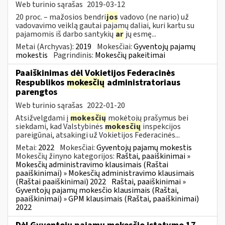
Web turinio sąrašas
2019-03-12
20 proc. – mažosios bendri
jos
vadovo (ne nario) už
vadovavimo veiklą gautai pajamų daliai, kuri kartu su
pajamomis iš darbo santykių
ar
jų esmę...
Metai (Archyvas):
2019
Mokesčiai:
Gyventojų pajamų
mokestis
Pagrindinis:
Mokesčių pakeitimai
Paaiškinimas dėl Vokietijos Federacinės
Respublikos
mokesčių
administratoriaus
parengtos
Web turinio sąrašas
2022-01-20
Atsižvelgdami į
mokesčių
mokėtojų prašymus bei
siekdami, kad Valstybinės
mokesčių
inspekcijos
pareigūnai, atsakingi už Vokietijos Federacinės...
Metai:
2022
Mokesčiai:
Gyventojų pajamų mokestis
Mokesčių žinyno kategorijos:
Raštai, paaiškinimai »
Mokesčių administravimo klausimais (Raštai
paaiškinimai) » Mokesčių administravimo klausimais
(Raštai paaiškinimai) 2022
Raštai, paaiškinimai »
Gyventojų pajamų mokesčio klausimais (Raštai,
paaiškinimai) » GPM klausimais (Raštai, paaiškinimai)
2022