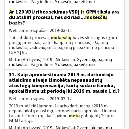
mokestis
Pagrindinis:
Mokesčių pakeitimai
Ar
120 VDU ribos sekimas VSDĮ
ir
GPM tikslu yra
du atskiri procesai, nes skiriasi...
mokesčių
bazės?
Web turinio sąrašas
2019-03-12
Tai - atskiri procesai,
mokesčių
bazės skirtingos (gpm –
pinigų principas; vsdį – kaupimo principas). Pajamų
mokestis, vadovaujantis pajamų pripažinimo principu
(GPMĮ 8...
Metai (Archyvas):
2019
Mokesčiai:
Gyventojų pajamų
mokestis
Pagrindinis:
Mokesčių pakeitimai
31. Kaip apmokestinama 2019 m. darbuotojo
atleidimo atveju išmokėta nepanaudotų
atostogų kompensacija, kurią sudaro išmoka,
apskaičiuota už periodą iki 2019 m. sausio 1 d.?
Web turinio sąrašas
2019-03-12
2019 m. atleidžiamam iš darbo darbuotojui 2018 m.
nepanaudotų atostogų kompensacija apmokestinama
taikant išmokų apskaičiavimo
metu
galiojantį 20 proc.
GPM tarifą....
Metai (Archyvas):
2019
Mokesčiai:
Gyventojų pajamų