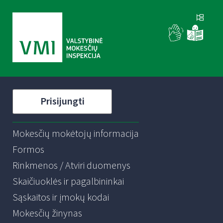
Prisijungti
Mokesčių mokėtojų informacija
Formos
Rinkmenos / Atviri duomenys
Skaičiuoklės ir pagalbininkai
Sąskaitos ir įmokų kodai
Mokesčių žinynas