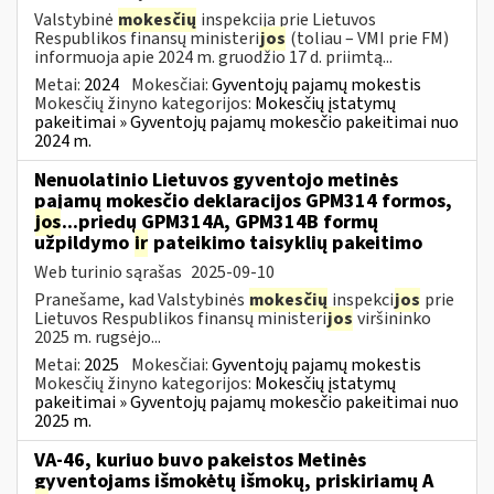
Valstybinė
mokesčių
inspekcija prie Lietuvos
Respublikos finansų ministeri
jos
(toliau – VMI prie FM)
informuoja apie 2024 m. gruodžio 17 d. priimtą...
Metai:
2024
Mokesčiai:
Gyventojų pajamų mokestis
Mokesčių žinyno kategorijos:
Mokesčių įstatymų
pakeitimai » Gyventojų pajamų mokesčio pakeitimai nuo
2024 m.
Nenuolatinio Lietuvos gyventojo metinės
pajamų mokesčio deklaracijos GPM314 formos,
jos
...priedų GPM314A, GPM314B formų
užpildymo
ir
pateikimo taisyklių pakeitimo
Web turinio sąrašas
2025-09-10
Pranešame, kad Valstybinės
mokesčių
inspekci
jos
prie
Lietuvos Respublikos finansų ministeri
jos
viršininko
2025 m. rugsėjo...
Metai:
2025
Mokesčiai:
Gyventojų pajamų mokestis
Mokesčių žinyno kategorijos:
Mokesčių įstatymų
pakeitimai » Gyventojų pajamų mokesčio pakeitimai nuo
2025 m.
VA-46, kuriuo buvo pakeistos Metinės
gyventojams išmokėtų išmokų, priskiriamų A