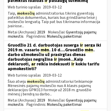
pateiktus išlaidas
ir
paslaugų suteikimą
Web turinio sąrašas
2019-03-12
Taip,
mokesčių
administratorius tikrins gyventojų
pateiktus dokumentus, kuriais bus grindžiama teisė į
mokesčio lengvatą. Taip pat bus tikrinama informacija
įvairiose...
Metai (Archyvas):
2019
Mokesčiai:
Gyventojų pajamų
mokestis
Pagrindinis:
Mokesčių pakeitimai
Gruodžio 21 d. darbuotojas suserga
ir
serga iki
2019 m. vasario
mėn
. 10 d....Gruodžio
mėn
.
darbo užmokesčio už prasirgtas dienas
darbuotojas negrąžina
ir
įmonė...Kaip
deklaruoti,
ar
reikia indeksuoti
ir
kokiu tarifu
apmokestinti?
Web turinio sąrašas
2019-03-12
Šiuo atveju
mokesčių
administratoriui teikiamoje
Mėnesinės pajamų mokesčio nuo A klasės pajamų
deklaracijos GPM313 formoje už 2018 m. gruodžio
mėnesį į bendrą su darbo...
Metai (Archyvas):
2019
Mokesčiai:
Gyventojų pajamų
mokestis
Pagrindinis:
Mokesčių pakeitimai