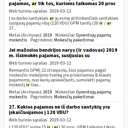
pajamos,
ar
tik tos, kurioms taikomas 20 proc
Web turinio sąrašas
2019-03-12
Į su darbo santykiais
ar
jų esmę atitinkančiais santykiais
susijusių pajamų ribą (120 VDU) GPM tarifų (20
ir
/
ar
27...
Metai (Archyvas):
2019
Mokesčiai:
Gyventojų pajamų
mokestis
Pagrindinis:
Mokesčių pakeitimai
Jei mažosios bendrijos narys (
ir
vadovas) 2019
m. išsimokės pajamas, susijusias su
Web turinio sąrašas
2019-03-12
Remiantis GPMĮ 22 straipsniu, šios pajamos pagal
mokesčio mokėjimo tvarką yra priskiriamos B klasės
pajamoms, nuo kurių apskaičiuoti, sumokėti pajamų
mokestį
ir
šias...
Metai (Archyvas):
2019
Mokesčiai:
Gyventojų pajamų
mokestis
Pagrindinis:
Mokesčių pakeitimai
27. Kokios pajamos ne iš darbo santykių yra
įskaičiuojamos į 120 VDU?
Web turinio sąrašas
2019-03-12
Į 120 VDU* sumą 15
ir
(
ar
) 20 proc. GPM taikymo tikslu