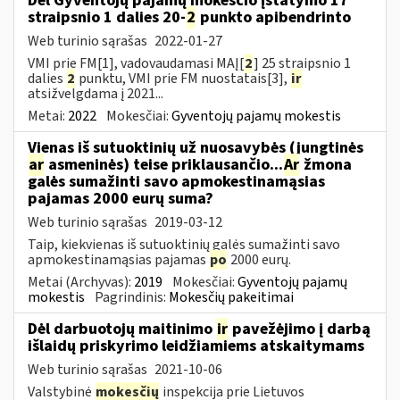
Dėl Gyventojų pajamų mokesčio įstatymo 17
straipsnio 1 dalies 20-
2
punkto apibendrinto
Web turinio sąrašas
2022-01-27
VMI prie FM[1], vadovaudamasi MAĮ[
2
] 25 straipsnio 1
dalies
2
punktu, VMI prie FM nuostatais[3],
ir
atsižvelgdama į 2021...
Metai:
2022
Mokesčiai:
Gyventojų pajamų mokestis
Vienas iš sutuoktinių už nuosavybės (jungtinės
ar
asmeninės) teise priklausančio...
Ar
žmona
galės sumažinti savo apmokestinamąsias
pajamas 2000 eurų suma?
Web turinio sąrašas
2019-03-12
Taip, kiekvienas iš sutuoktinių galės sumažinti savo
apmokestinamąsias pajamas
po
2000 eurų.
Metai (Archyvas):
2019
Mokesčiai:
Gyventojų pajamų
mokestis
Pagrindinis:
Mokesčių pakeitimai
Dėl darbuotojų maitinimo
ir
pavežėjimo į darbą
išlaidų priskyrimo leidžiamiems atskaitymams
Web turinio sąrašas
2021-10-06
Valstybinė
mokesčių
inspekcija prie Lietuvos