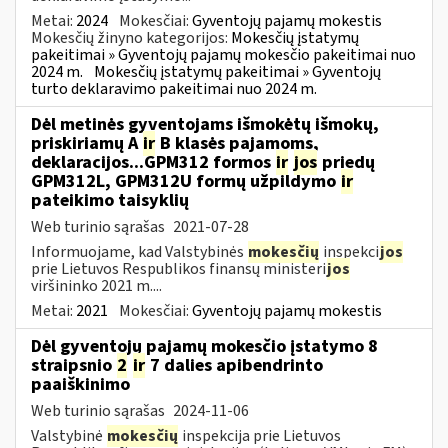
Metai:
2024
Mokesčiai:
Gyventojų pajamų mokestis
Mokesčių žinyno kategorijos:
Mokesčių įstatymų
pakeitimai » Gyventojų pajamų mokesčio pakeitimai nuo
2024 m.
Mokesčių įstatymų pakeitimai » Gyventojų
turto deklaravimo pakeitimai nuo 2024 m.
Dėl metinės gyventojams išmokėtų išmokų,
priskiriamų A
ir
B klasės pajamoms,
deklaracijos...GPM312 formos
ir
jos
priedų
GPM312L, GPM312U formų užpildymo
ir
pateikimo taisyklių
Web turinio sąrašas
2021-07-28
Informuojame, kad Valstybinės
mokesčių
inspekci
jos
prie Lietuvos Respublikos finansų ministeri
jos
viršininko 2021 m....
Metai:
2021
Mokesčiai:
Gyventojų pajamų mokestis
Dėl gyventojų pajamų mokesčio įstatymo 8
straipsnio
2
ir
7 dalies apibendrinto
paaiškinimo
Web turinio sąrašas
2024-11-06
Valstybinė
mokesčių
inspekcija prie Lietuvos