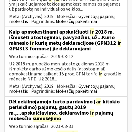
yra įskaičiuojamos tokios apmokestinamosios pajamos:
už parduotą ne individualios veiklos...
Metai (Archyvas):
2019
Mokesčiai:
Gyventojų pajamų
mokestis
Pagrindinis:
Mokesčių pakeitimai
Kaip apmokestinami apskaičiuoti
ir
2018 m.
išmokėti atostoginiai, pavyzdžiui, už...Kurio
mėnesio
ir
kurių metų deklaracijose (GPM312
ir
GPM313 formose) jie deklaruojami
Web turinio sąrašas
2019-03-12
Už 2018 m. gruodžio mėn. atostogų dienas 2018 m.
išmokėta darbo užmokesčio dalis (atostoginiai)
apmokestinama taikant 15 proc. GPM tarifą
ir
gruodžio
mėnesio NPD. Už 2018...
Metai (Archyvas):
2019
Mokesčiai:
Gyventojų pajamų
mokestis
Pagrindinis:
Mokesčių pakeitimai
Dėl nekilnojamojo turto pardavimo (
ar
kitokio
perleidimo) pajamų, gautų 2019
m.,...apskaičiavimo, deklaravimo
ir
pajamų
mokesčio
sumokėjimo
Web turinio sąrašas
2021-03-31