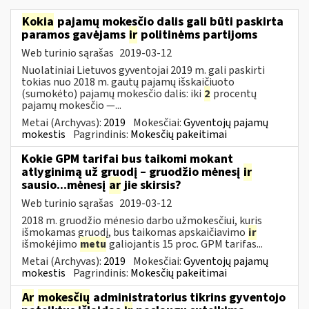
Kokia
pajamų mokesčio dalis gali būti paskirta
paramos gavėjams
ir
politinėms partijoms
Web turinio sąrašas
2019-03-12
Nuolatiniai Lietuvos gyventojai 2019 m. gali paskirti
tokias nuo 2018 m. gautų pajamų išskaičiuoto
(sumokėto) pajamų mokesčio dalis: iki
2
procentų
pajamų mokesčio —...
Metai (Archyvas):
2019
Mokesčiai:
Gyventojų pajamų
mokestis
Pagrindinis:
Mokesčių pakeitimai
Kokie GPM tarifai bus taikomi mokant
atlyginimą už gruodį – gruodžio mėnesį
ir
sausio...mėnesį
ar
jie skirsis?
Web turinio sąrašas
2019-03-12
2018 m. gruodžio mėnesio darbo užmokesčiui, kuris
išmokamas gruodį, bus taikomas apskaičiavimo
ir
išmokėjimo
metu
galiojantis 15 proc. GPM tarifas...
Metai (Archyvas):
2019
Mokesčiai:
Gyventojų pajamų
mokestis
Pagrindinis:
Mokesčių pakeitimai
Ar
mokesčių
administratorius tikrins gyventojo