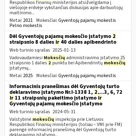
Respublikos finansų ministerijos atsižvelgdama į
viešojoje erdvėje vykstančias diskusijas apie darbuotojų
maitinimo...
Metai:
2021
Mokesčiai:
Gyventojų pajamų mokestis
Pelno mokestis
Dėl Gyventojų pajamų mokesčio įstatymo
2
straipsnio 8 dalies
ir
40 dalies apibendrinto
Web turinio sąrašas
2025-01-13
Vadovaudamiesi
Mokesčių
administravimo įstatymo 25
straipsnio 1 dalies
2
punktu bei Apibendrintų
mokesčių
įstatymų...
Metai:
2025
Mokesčiai:
Gyventojų pajamų mokestis
Informacinis pranešimas dėl Gyventojų turto
deklaravimo įstatymo Nr.I-1338 1,
2
,...3, 6, 72
ir
11 straipsnių pakeitimo įstatymo
ir
Gyventojų pajamų mokesčio įstatymo
Web turinio sąrašas
2024-05-31
Valstybinė
mokesčių
inspekcija prie Lietuvos
Respublikos finansų ministerijos (toliau – VMI prie FM)
parengė informacinį pranešimą dėl Gyventojų turto
deklaravimo įstatymo...