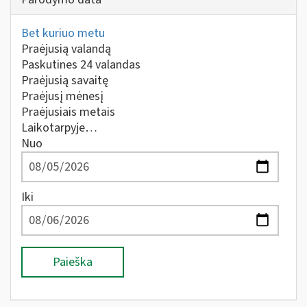
Bet kuriuo metu
Praėjusią valandą
Paskutines 24 valandas
Praėjusią savaitę
Praėjusį mėnesį
Praėjusiais metais
Laikotarpyje…
Nuo
Iki
Paieška