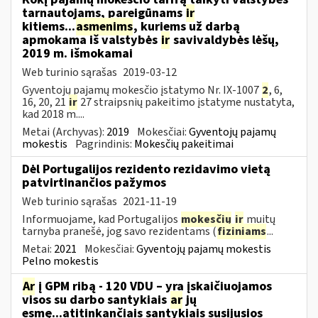
tarnautojams, pareigūnams
ir
kitiems...
asmenims
, kuriems už darbą
apmokama iš valstybės
ir
savivaldybės lėšų,
2019 m. išmokamai
Web turinio sąrašas
2019-03-12
Gyventojų pajamų mokesčio įstatymo Nr. IX-1007
2
, 6,
16, 20, 21
ir
27 straipsnių pakeitimo įstatyme nustatyta,
kad 2018 m....
Metai (Archyvas):
2019
Mokesčiai:
Gyventojų pajamų
mokestis
Pagrindinis:
Mokesčių pakeitimai
Dėl Portugalijos rezidento rezidavimo vietą
patvirtinančios pažymos
Web turinio sąrašas
2021-11-19
Informuojame, kad Portugalijos
mokesčių
ir
muitų
tarnyba pranešė, jog savo rezidentams (
fiziniams
...
Metai:
2021
Mokesčiai:
Gyventojų pajamų mokestis
Pelno mokestis
Ar
į GPM ribą - 120 VDU – yra įskaičiuojamos
visos su darbo santykiais
ar
jų
esmę...atitinkančiais santykiais susijusios