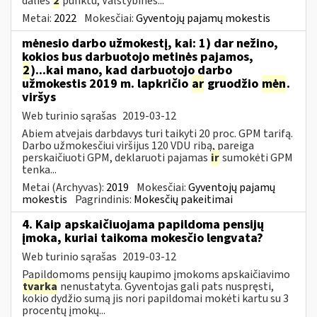
dalies
2
punktu, Valstybinės...
Metai:
2022
Mokesčiai:
Gyventojų pajamų mokestis
mėnesio darbo užmokestį, kai: 1) dar nežino,
kokios bus darbuotojo metinės pajamos,
2
)...kai mano, kad darbuotojo darbo
užmokestis 2019 m. lapkričio
ar
gruodžio
mėn
.
viršys
Web turinio sąrašas
2019-03-12
Abiem atvejais darbdavys turi taikyti 20 proc. GPM tarifą.
Darbo užmokesčiui viršijus 120 VDU ribą, pareiga
perskaičiuoti GPM, deklaruoti pajamas
ir
sumokėti GPM
tenka...
Metai (Archyvas):
2019
Mokesčiai:
Gyventojų pajamų
mokestis
Pagrindinis:
Mokesčių pakeitimai
4. Kaip apskaičiuojama papildoma pensijų
įmoka, kuriai taikoma mokesčio lengvata?
Web turinio sąrašas
2019-03-12
Papildomoms pensijų kaupimo įmokoms apskaičiavimo
tvarka
nenustatyta. Gyventojas gali pats nuspręsti,
kokio dydžio sumą jis nori papildomai mokėti kartu su 3
procentų įmokų...