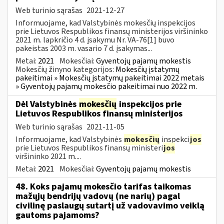
Web turinio sąrašas
2021-12-27
Informuojame, kad Valstybinės mokesčių inspekcijos
prie Lietuvos Respublikos finansų ministerijos viršininko
2021 m. lapkričio 4 d. įsakymu Nr. VA-76[1] buvo
pakeistas 2003 m. vasario 7 d. įsakymas...
Metai:
2021
Mokesčiai:
Gyventojų pajamų mokestis
Mokesčių žinyno kategorijos:
Mokesčių įstatymų
pakeitimai » Mokesčių įstatymų pakeitimai 2022 metais
» Gyventojų pajamų mokesčio pakeitimai nuo 2022 m.
Dėl Valstybinės
mokesčių
inspekcijos prie
Lietuvos Respublikos finansų ministerijos
Web turinio sąrašas
2021-11-05
Informuojame, kad Valstybinės
mokesčių
inspekci
jos
prie Lietuvos Respublikos finansų ministeri
jos
viršininko 2021 m....
Metai:
2021
Mokesčiai:
Gyventojų pajamų mokestis
48. Koks pajamų mokesčio tarifas taikomas
mažųjų bendrijų vadovų (ne narių) pagal
civilinę paslaugų sutartį už vadovavimo veiklą
gautoms pajamoms?