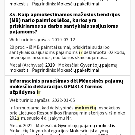
mokestis
Pagrindinis:
Mokesčių pakeitimai
35. Kaip apmokestinamos mažosios bendrijos
(MB) nario paimtos lėšos, kurios yra
priskiriamos su darbo santykiais susijusioms
pajamoms?
Web turinio sąrašas
2019-03-12
20 proc. - iš MB paimtai sumai, priskirtai su darbo
santykiais susijusioms pajamoms
ir
deklaruotai 02 kodu,
neviršijančiai sumos, nuo kurios skaičiuojamos...
Metai (Archyvas):
2019
Mokesčiai:
Gyventojų pajamų
mokestis
Pagrindinis:
Mokesčių pakeitimai
Informacinis pranešimas dėl Mėnesinės pajamų
mokesčio deklaracijos GPM313 formos
užpildymo
ir
Web turinio sąrašas
2022-01-05
Informuojame, kad Valstybinės
mokesčių
inspekcijos
prie Lietuvos Respublikos finansų ministerijos viršininko
202
2
m. sausio 4 d. įsakymu Nr....
Metai:
2022
Mokesčiai:
Gyventojų pajamų mokestis
Mokesčių žinyno kategorijos:
Mokesčių įstatymų