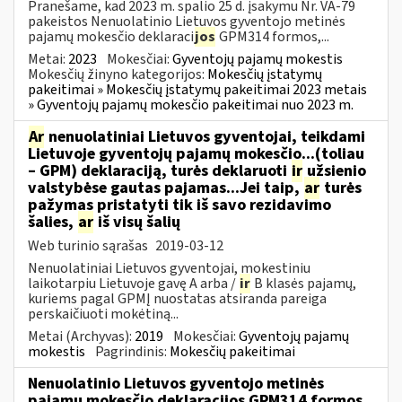
Pranešame, kad 2023 m. spalio 25 d. įsakymu Nr. VA-79
pakeistos Nenuolatinio Lietuvos gyventojo metinės
pajamų mokesčio deklaraci
jos
GPM314 formos,...
Metai:
2023
Mokesčiai:
Gyventojų pajamų mokestis
Mokesčių žinyno kategorijos:
Mokesčių įstatymų
pakeitimai » Mokesčių įstatymų pakeitimai 2023 metais
» Gyventojų pajamų mokesčio pakeitimai nuo 2023 m.
Ar
nenuolatiniai Lietuvos gyventojai, teikdami
Lietuvoje gyventojų pajamų mokesčio...(toliau
– GPM) deklaraciją, turės deklaruoti
ir
užsienio
valstybėse gautas pajamas...Jei taip,
ar
turės
pažymas pristatyti tik iš savo rezidavimo
šalies,
ar
iš visų šalių
Web turinio sąrašas
2019-03-12
Nenuolatiniai Lietuvos gyventojai, mokestiniu
laikotarpiu Lietuvoje gavę A arba /
ir
B klasės pajamų,
kuriems pagal GPMĮ nuostatas atsiranda pareiga
perskaičiuoti mokėtiną...
Metai (Archyvas):
2019
Mokesčiai:
Gyventojų pajamų
mokestis
Pagrindinis:
Mokesčių pakeitimai
Nenuolatinio Lietuvos gyventojo metinės
pajamų mokesčio deklaracijos GPM314 formos,