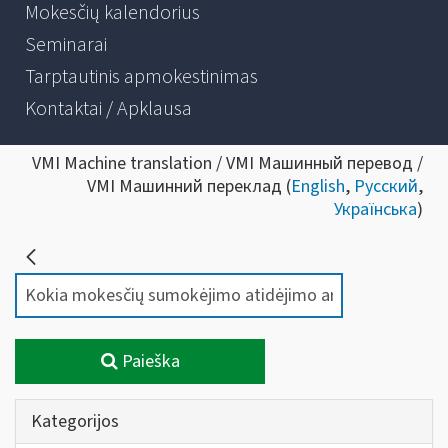
Mokesčių kalendorius
Seminarai
Tarptautinis apmokestinimas
Kontaktai / Apklausa
VMI Machine translation / VMI Машинный перевод /
VMI Машинний переклад (
English
,
Русский
,
Українська
)
Paieška
Kategorijos