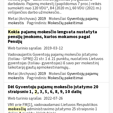
darbdavio. Pajamų mokestį (papildomus 7 proc.) reikės
sumokėti nuo 120 VDU*, 84 (2020 m.), 60 VDU (2021 m.)
viršijančios darbo užmokesčio...
Metai (Archyvas):
2019
Mokesčiai:
Gyventojų pajamų
mokestis
Pagrindinis:
Mokesčių pakeitimai
Kokia
pajamų mokesčio lengvata nustatyta
pensijų įmokoms, kurios mokamos pagal
Pensijų
Web turinio sąrašas
2019-03-12
Vadovaujantis Gyventojų pajamų mokesčio įstatymo
(toliau - GPMĮ) 21 str. 1 d. 21 punktu, nuolatinis Lietuvos
gyventojas (toliau- gyventojas) iš savo per mokestinį
laikotarpį gautų apmokestinamųjų...
Metai (Archyvas):
2019
Mokesčiai:
Gyventojų pajamų
mokestis
Pagrindinis:
Mokesčių pakeitimai
Dėl Gyventojų pajamų mokesčio įstatymo 20
straipsnio 1,
2
, 3, 5, 6, 8, 9, 10 dalių
Web turinio sąrašas
2022-07-26
VMI prie FM[1], vadovaudamasi Lietuvos Respublikos
mokesčių
administravimo įstatymo 25 straipsnio 1