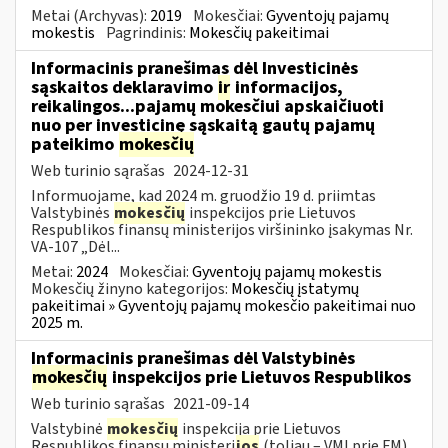
Metai (Archyvas):
2019
Mokesčiai:
Gyventojų pajamų
mokestis
Pagrindinis:
Mokesčių pakeitimai
Informacinis pranešimas dėl Investicinės
sąskaitos deklaravimo
ir
informacijos,
reikalingos...pajamų mokesčiui apskaičiuoti
nuo per investicinę sąskaitą gautų pajamų
pateikimo
mokesčių
Web turinio sąrašas
2024-12-31
Informuojame, kad 2024 m. gruodžio 19 d. priimtas
Valstybinės
mokesčių
inspekcijos prie Lietuvos
Respublikos finansų ministerijos viršininko įsakymas Nr.
VA-107 „Dėl...
Metai:
2024
Mokesčiai:
Gyventojų pajamų mokestis
Mokesčių žinyno kategorijos:
Mokesčių įstatymų
pakeitimai » Gyventojų pajamų mokesčio pakeitimai nuo
2025 m.
Informacinis pranešimas dėl Valstybinės
mokesčių
inspekcijos prie Lietuvos Respublikos
Web turinio sąrašas
2021-09-14
Valstybinė
mokesčių
inspekcija prie Lietuvos
Respublikos finansų ministeri
jos
(toliau – VMI prie FM)