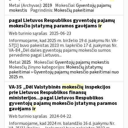
Metai (Archyvas):
2019
Mokesčiai:
Gyventojų pajamų
mokestis
Pagrindinis:
Mokesčių pakeitimai
pagal Lietuvos Respublikos gyventojų pajamų
mokesčio įstatymą paramos gavėjams
ir
Web turinio sąrašas
2025-06-23
Informuojame, kad 2025 m. birželio 19 d. įsakymu Nr. VA-
57[1] buvo pakeistas 2023 m. lapkričio 17 d. įsakymas Nr.
VA-84 „Dėl dalies gyventojų pajamų mokesčio sumos
pervedimo pagal Lietuvos...
Metai:
2025
Mokesčiai:
Gyventojų pajamų mokestis
Mokesčių žinyno kategorijos:
Mokesčių įstatymų
pakeitimai » Gyventojų pajamų mokesčio pakeitimai nuo
2025 m.
VA-35 „Dėl Valstybinės
mokesčių
inspekcijos
prie Lietuvos Respublikos finansų
ministerijos...pagal Lietuvos Respublikos
gyventojų pajamų mokesčio įstatymą paramos
gavėjams
ir
Web turinio sąrašas
2024-04-22
Informuojame, kad 2024 m. balandžio 16 d. įsakymu Nr.