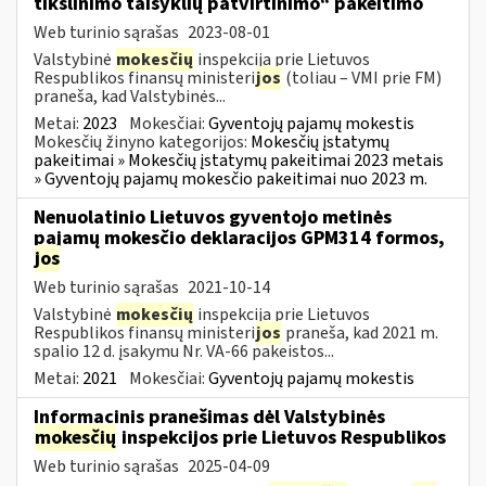
tikslinimo taisyklių patvirtinimo“ pakeitimo
Web turinio sąrašas
2023-08-01
Valstybinė
mokesčių
inspekcija prie Lietuvos
Respublikos finansų ministeri
jos
(toliau – VMI prie FM)
praneša, kad Valstybinės...
Metai:
2023
Mokesčiai:
Gyventojų pajamų mokestis
Mokesčių žinyno kategorijos:
Mokesčių įstatymų
pakeitimai » Mokesčių įstatymų pakeitimai 2023 metais
» Gyventojų pajamų mokesčio pakeitimai nuo 2023 m.
Nenuolatinio Lietuvos gyventojo metinės
pajamų mokesčio deklaracijos GPM314 formos,
jos
Web turinio sąrašas
2021-10-14
Valstybinė
mokesčių
inspekcija prie Lietuvos
Respublikos finansų ministeri
jos
praneša, kad 2021 m.
spalio 12 d. įsakymu Nr. VA-66 pakeistos...
Metai:
2021
Mokesčiai:
Gyventojų pajamų mokestis
Informacinis pranešimas dėl Valstybinės
mokesčių
inspekcijos prie Lietuvos Respublikos
Web turinio sąrašas
2025-04-09