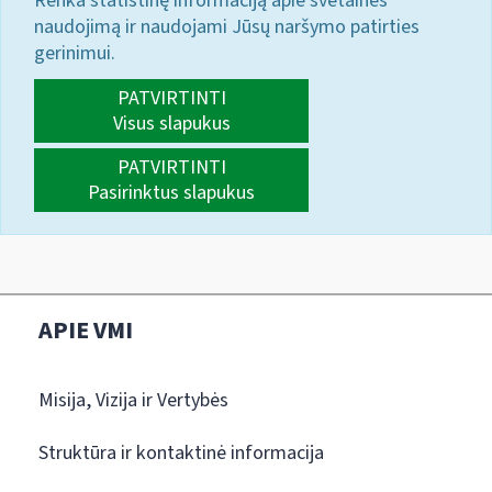
Renka statistinę informaciją apie svetainės
naudojimą ir naudojami Jūsų naršymo patirties
gerinimui.
PATVIRTINTI
Visus slapukus
PATVIRTINTI
Pasirinktus slapukus
APIE VMI
Misija, Vizija ir Vertybės
Struktūra ir kontaktinė informacija