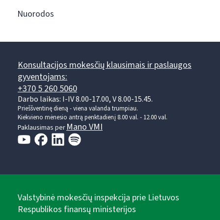
Nuorodos
Konsultacijos mokesčių klausimais ir paslaugos
gyventojams:
+370 5 260 5060
Darbo laikas: I-IV 8.00-17.00, V 8.00-15.45.
Prieššventinę dieną - viena valanda trumpiau.
Kiekvieno mėnesio antrą penktadienį 8.00 val. - 12.00 val.
Mano VMI
Paklausimas per
Valstybinė mokesčių inspekcija prie Lietuvos
Respublikos finansų ministerijos