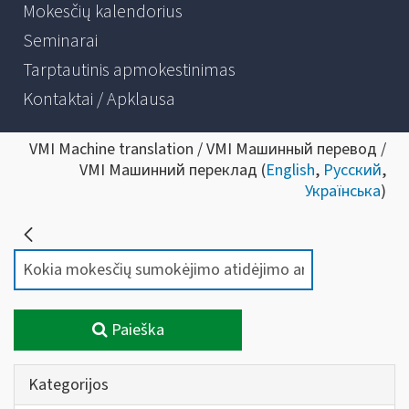
Mokesčių kalendorius
Seminarai
Tarptautinis apmokestinimas
Kontaktai / Apklausa
VMI Machine translation / VMI Машинный перевод /
VMI Машинний переклад (
English
,
Русский
,
Українська
)
Paieška
Kategorijos