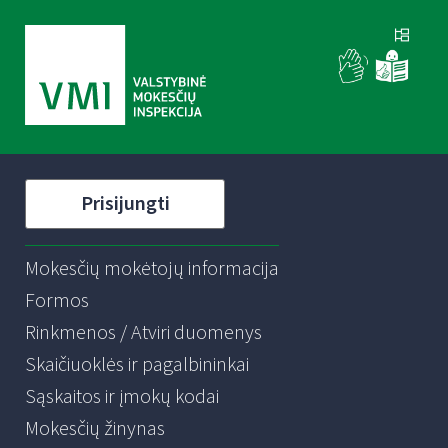
Prisijungti
Mokesčių mokėtojų informacija
Formos
Rinkmenos / Atviri duomenys
Skaičiuoklės ir pagalbininkai
Sąskaitos ir įmokų kodai
Mokesčių žinynas