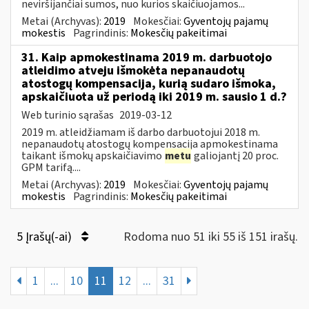
neviršijančiai sumos, nuo kurios skaičiuojamos...
Metai (Archyvas):
2019
Mokesčiai:
Gyventojų pajamų
mokestis
Pagrindinis:
Mokesčių pakeitimai
31. Kaip apmokestinama 2019 m. darbuotojo
atleidimo atveju išmokėta nepanaudotų
atostogų kompensacija, kurią sudaro išmoka,
apskaičiuota už periodą iki 2019 m. sausio 1 d.?
Web turinio sąrašas
2019-03-12
2019 m. atleidžiamam iš darbo darbuotojui 2018 m.
nepanaudotų atostogų kompensacija apmokestinama
taikant išmokų apskaičiavimo
metu
galiojantį 20 proc.
GPM tarifą....
Metai (Archyvas):
2019
Mokesčiai:
Gyventojų pajamų
mokestis
Pagrindinis:
Mokesčių pakeitimai
5 Įrašų(-ai)
Rodoma nuo 51 iki 55 iš 151 irašų.
1
...
10
11
12
...
31