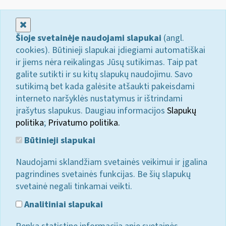
Uždaryti
Šioje svetainėje naudojami slapukai
(angl.
cookies). Būtinieji slapukai įdiegiami automatiškai
ir jiems nėra reikalingas Jūsų sutikimas. Taip pat
galite sutikti ir su kitų slapukų naudojimu. Savo
sutikimą bet kada galėsite atšaukti pakeisdami
interneto naršyklės nustatymus ir ištrindami
įrašytus slapukus. Daugiau informacijos
Slapukų
politika
;
Privatumo politika.
Būtinieji slapukai
Naudojami sklandžiam svetainės veikimui ir įgalina
pagrindines svetainės funkcijas. Be šių slapukų
svetainė negali tinkamai veikti.
Analitiniai slapukai