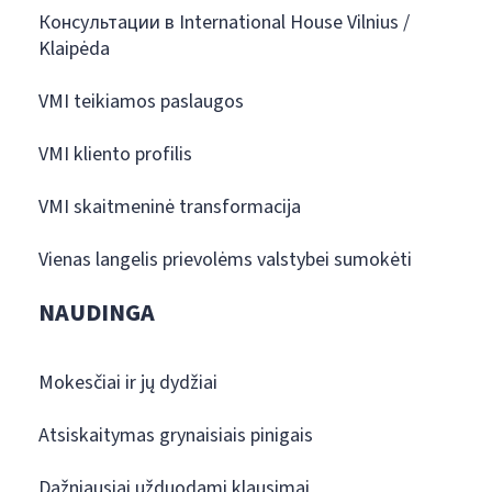
Консультации в International House Vilnius /
Klaipėda
VMI teikiamos paslaugos
VMI kliento profilis
VMI skaitmeninė transformacija
Vienas langelis prievolėms valstybei sumokėti
NAUDINGA
Mokesčiai ir jų dydžiai
Atsiskaitymas grynaisiais pinigais
Dažniausiai užduodami klausimai