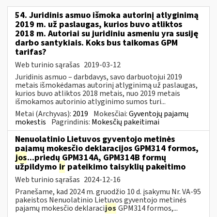
54. Juridinis asmuo išmoka autorinį atlyginimą
2019 m. už paslaugas, kurios buvo atliktos
2018 m. Autoriai su juridiniu asmeniu yra susiję
darbo santykiais. Koks bus taikomas GPM
tarifas?
Web turinio sąrašas
2019-03-12
Juridinis asmuo – darbdavys, savo darbuotojui 2019
metais išmokėdamas autorinį atlyginimą už paslaugas,
kurios buvo atliktos 2018 metais, nuo 2019 metais
išmokamos autorinio atlyginimo sumos turi...
Metai (Archyvas):
2019
Mokesčiai:
Gyventojų pajamų
mokestis
Pagrindinis:
Mokesčių pakeitimai
Nenuolatinio Lietuvos gyventojo metinės
pajamų mokesčio deklaracijos GPM314 formos,
jos
...priedų GPM314A, GPM314B formų
užpildymo
ir
pateikimo taisyklių pakeitimo
Web turinio sąrašas
2024-12-16
Pranešame, kad 2024 m. gruodžio 10 d. įsakymu Nr. VA-95
pakeistos Nenuolatinio Lietuvos gyventojo metinės
pajamų mokesčio deklaraci
jos
GPM314 formos,...