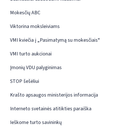
Mokesčių ABC
Viktorina moksleiviams
VMI kviečia į „Pasimatymą su mokesčiais“
VMI turto aukcionai
Įmonių VDU palyginimas
STOP šešėliui
Krašto apsaugos ministerijos informacija
Interneto svetainės atitikties paraiška
Ieškome turto savininkų