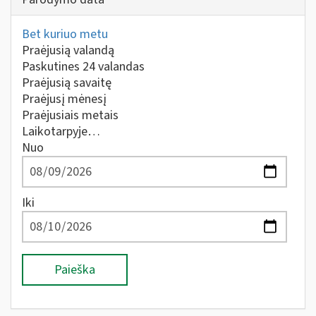
Bet kuriuo metu
Praėjusią valandą
Paskutines 24 valandas
Praėjusią savaitę
Praėjusį mėnesį
Praėjusiais metais
Laikotarpyje…
Nuo
Iki
Paieška