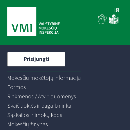
Prisijungti
Mokesčių mokėtojų informacija
Formos
Rinkmenos / Atviri duomenys
Skaičiuoklės ir pagalbininkai
Sąskaitos ir įmokų kodai
Mokesčių žinynas