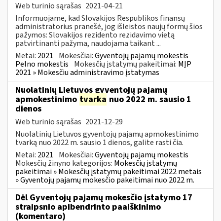
Web turinio sąrašas
2021-04-21
Informuojame, kad Slovakijos Respublikos finansų
administratorius pranešė, jog išleistos naujų formų šios
pažymos: Slovakijos rezidento rezidavimo vietą
patvirtinanti pažyma, naudojama taikant ...
Metai:
2021
Mokesčiai:
Gyventojų pajamų mokestis
Pelno mokestis
Mokesčių įstatymų pakeitimai:
MĮP
2021 » Mokesčiu administravimo įstatymas
Nuolatinių Lietuvos gyventojų pajamų
apmokestinimo
tvarka
nuo 2022 m. sausio 1
dienos
Web turinio sąrašas
2021-12-29
Nuolatinių Lietuvos gyventojų pajamų apmokestinimo
tvarką nuo 2022 m. sausio 1 dienos, galite rasti čia.
Metai:
2021
Mokesčiai:
Gyventojų pajamų mokestis
Mokesčių žinyno kategorijos:
Mokesčių įstatymų
pakeitimai » Mokesčių įstatymų pakeitimai 2022 metais
» Gyventojų pajamų mokesčio pakeitimai nuo 2022 m.
Dėl Gyventojų pajamų mokesčio įstatymo 17
straipsnio apibendrinto paaiškinimo
(komentaro)