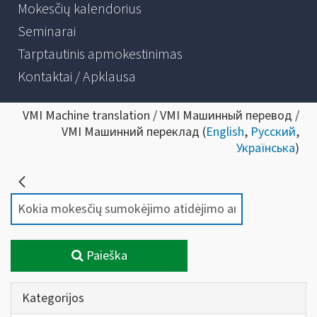
Mokesčių kalendorius
Seminarai
Tarptautinis apmokestinimas
Kontaktai / Apklausa
VMI Machine translation / VMI Машинный перевод /
VMI Машинний переклад (
English
,
Русский
,
Українська
)
Paieška
Kategorijos