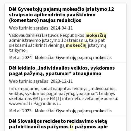
Dėl Gyventojų pajamų mokesčio įstatymo 12
straipsnio apibendrinto paaiškinimo
(komentaro) naujos redakcijos
Web turinio sąrašas
2024-04-11
Vadovaudamiesi Lietuvos Respublikos
mokesčių
administravimo įstatymo 12 straipsniu, taip pat
siekdami užtikrinti vieningą
mokesčių
įstatymų
taikymo...
Metai:
2024
Mokesčiai:
Gyventojų pajamų mokestis
Dėl leidinio „Individualios veiklos, vykdomos
pagal pažymą, ypatumai“ atnaujinimo
Web turinio sąrašas
2023-12-11
Informuojame, kad atnaujintas leidinys „Individualios
veiklos, vykdomos pagal pažymą, ypatumai“. Leidinys
skelbiamas VMI prie FM[1] interneto svetainėje adresu:
www.vmi.lt/ Pagrindinis /...
Metai:
2023
Mokesčiai:
Gyventojų pajamų mokestis
Dėl Slovakijos rezidento rezidavimo vietą
patvirtinančios pažymos
ir
pažymos apie