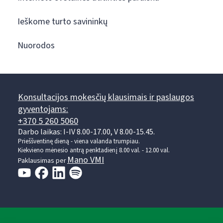
Ieškome turto savininkų
Nuorodos
Konsultacijos mokesčių klausimais ir paslaugos
gyventojams:
+370 5 260 5060
Darbo laikas: I-IV 8.00-17.00, V 8.00-15.45.
Prieššventinę dieną - viena valanda trumpiau.
Kiekvieno mėnesio antrą penktadienį 8.00 val. - 12.00 val.
Mano VMI
Paklausimas per