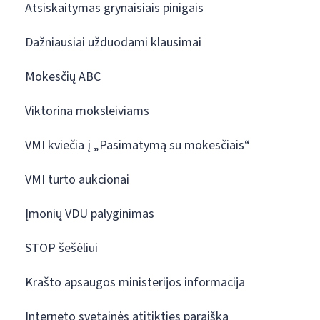
Atsiskaitymas grynaisiais pinigais
Dažniausiai užduodami klausimai
Mokesčių ABC
Viktorina moksleiviams
VMI kviečia į „Pasimatymą su mokesčiais“
VMI turto aukcionai
Įmonių VDU palyginimas
STOP šešėliui
Krašto apsaugos ministerijos informacija
Interneto svetainės atitikties paraiška