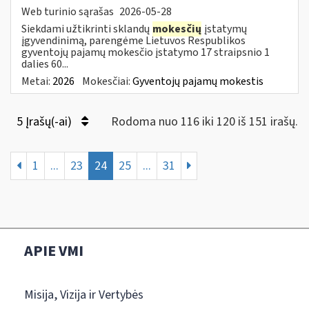
Web turinio sąrašas
2026-05-28
Siekdami užtikrinti sklandų
mokesčių
įstatymų
įgyvendinimą, parengėme Lietuvos Respublikos
gyventojų pajamų mokesčio įstatymo 17 straipsnio 1
dalies 60...
Metai:
2026
Mokesčiai:
Gyventojų pajamų mokestis
5 Įrašų(-ai)
Rodoma nuo 116 iki 120 iš 151 irašų.
1
...
23
24
25
...
31
APIE VMI
Misija, Vizija ir Vertybės