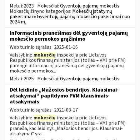
Metai:
2023
Mokesčiai:
Gyventojų pajamų mokestis
Mokesčių žinyno kategorijos:
Mokesčių įstatymų
pakeitimai » Gyventojų pajamų mokesčio pakeitimai nuo
2024 m.
Informacinis pranešimas dėl gyventojų pajamų
mokesčio permokos grąžinimo
Web turinio sąrašas
2025-01-16
Valstybinė
mokesčių
inspekcija prie Lietuvos
Respublikos finansų ministerijos (toliau – VMI prie FM)
parengė informacinį pranešimą dėl gyventojų pajamų
mokesčio permokos...
Metai:
2025
Mokesčiai:
Gyventojų pajamų mokestis
Dėl leidinio „Mažosios bendrijos. Klausimai-
atsakymai“ papildymo PVM klausimais-
atsakymais
Web turinio sąrašas
2021-03-17
Valstybinė
mokesčių
inspekcija prie Lietuvos
Respublikos finansų ministerijos (toliau – VMI prie FM)
praneša, kad leidinys „Mažosios bendrijos. Klausimai-
atsakymai“ yra...