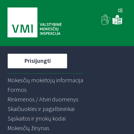
Prisijungti
Mokesčių mokėtojų informacija
Formos
Rinkmenos / Atviri duomenys
Skaičiuoklės ir pagalbininkai
Sąskaitos ir įmokų kodai
Mokesčių žinynas