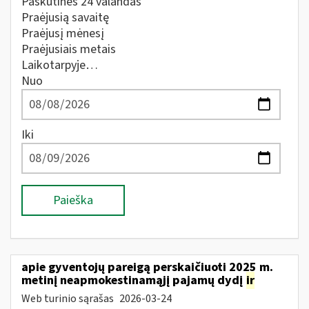
Paskutines 24 valandas
Praėjusią savaitę
Praėjusį mėnesį
Praėjusiais metais
Laikotarpyje…
Nuo
Iki
Paieška
apie gyventojų pareigą perskaičiuoti 2025 m.
metinį neapmokestinamąjį pajamų dydį
ir
Web turinio sąrašas
2026-03-24