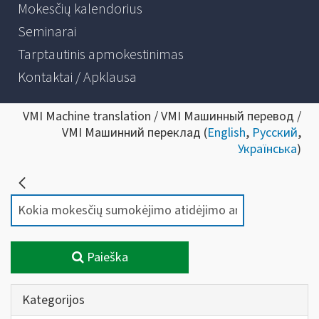
Mokesčių kalendorius
Seminarai
Tarptautinis apmokestinimas
Kontaktai / Apklausa
VMI Machine translation / VMI Машинный перевод /
VMI Машинний переклад (
English
,
Русский
,
Українська
)
Paieška
Kategorijos