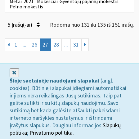
Metai:
2021
Mokesčiai:
Gyventojų pajamų mokestis
Pelno mokestis
5 Įrašų(-ai)
Rodoma nuo 131 iki 135 iš 151 irašų.
1
...
26
27
28
...
31
Uždaryti
Šioje svetainėje naudojami slapukai
(angl.
cookies). Būtinieji slapukai įdiegiami automatiškai
ir jiems nėra reikalingas Jūsų sutikimas. Taip pat
galite sutikti ir su kitų slapukų naudojimu. Savo
sutikimą bet kada galėsite atšaukti pakeisdami
interneto naršyklės nustatymus ir ištrindami
įrašytus slapukus. Daugiau informacijos
Slapukų
politika
;
Privatumo politika.