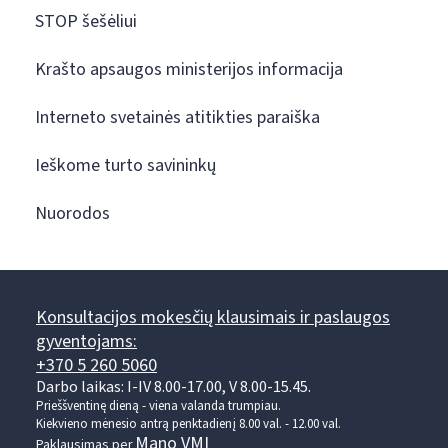
STOP šešėliui
Krašto apsaugos ministerijos informacija
Interneto svetainės atitikties paraiška
Ieškome turto savininkų
Nuorodos
Konsultacijos mokesčių klausimais ir paslaugos
gyventojams:
+370 5 260 5060
Darbo laikas: I-IV 8.00-17.00, V 8.00-15.45.
Prieššventinę dieną - viena valanda trumpiau.
Kiekvieno mėnesio antrą penktadienį 8.00 val. - 12.00 val.
Mano VMI
Paklausimas per