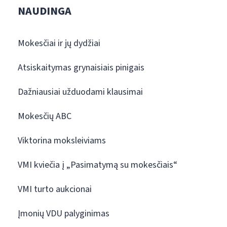
NAUDINGA
Mokesčiai ir jų dydžiai
Atsiskaitymas grynaisiais pinigais
Dažniausiai užduodami klausimai
Mokesčių ABC
Viktorina moksleiviams
VMI kviečia į „Pasimatymą su mokesčiais“
VMI turto aukcionai
Įmonių VDU palyginimas