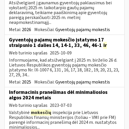
Atsižvelgiant į gaunamus gyventojų paklausimus bei
vykstantį 2025 m. laikotarpio gautų pajamų
deklaravimą, teikiame paaiškinimą apie gyventojų
pareigą perskaičiuoti 2025 m. metinį
neapmokestinamąjį...
Metai:
2026
Mokesčiai:
Gyventojų pajamų mokestis
Gyventojų pajamų mokesčio įstatymo 17
straipsnio 1 dalies 14, 14-1, 33, 46, 46-1
ir
Web turinio sąrašas
2025-10-09
Informuojame, kad atsižvelgiant į 2025 m. birželio 26 d.
Lietuvos Respublikos gyventojų pajamų mokesčio
įstatymo Nr. IX-1007 6, 131 , 16, 17, 18, 182 , 19, 20, 21, 23,
27, 29, 34...
Metai:
2025
Mokesčiai:
Gyventojų pajamų mokestis
Informacinis pranešimas dėl minimaliosios
algos 2024 metais
Web turinio sąrašas
2023-07-03
Valstybinė
mokesčių
inspekcija prie Lietuvos
Respublikos finansų ministerijos (toliau – VMI prie FM)
parengė informacinį pranešimą dėl 2024 m. nustatytos
minimaliosios...