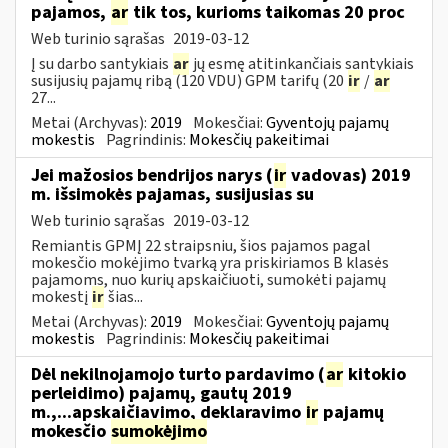
pajamos,
ar
tik tos, kurioms taikomas 20 proc
Web turinio sąrašas
2019-03-12
Į su darbo santykiais
ar
jų esmę atitinkančiais santykiais
susijusių pajamų ribą (120 VDU) GPM tarifų (20
ir
/
ar
27...
Metai (Archyvas):
2019
Mokesčiai:
Gyventojų pajamų
mokestis
Pagrindinis:
Mokesčių pakeitimai
Jei mažosios bendrijos narys (
ir
vadovas) 2019
m. išsimokės pajamas, susijusias su
Web turinio sąrašas
2019-03-12
Remiantis GPMĮ 22 straipsniu, šios pajamos pagal
mokesčio mokėjimo tvarką yra priskiriamos B klasės
pajamoms, nuo kurių apskaičiuoti, sumokėti pajamų
mokestį
ir
šias...
Metai (Archyvas):
2019
Mokesčiai:
Gyventojų pajamų
mokestis
Pagrindinis:
Mokesčių pakeitimai
Dėl nekilnojamojo turto pardavimo (
ar
kitokio
perleidimo) pajamų, gautų 2019
m.,...apskaičiavimo, deklaravimo
ir
pajamų
mokesčio
sumokėjimo