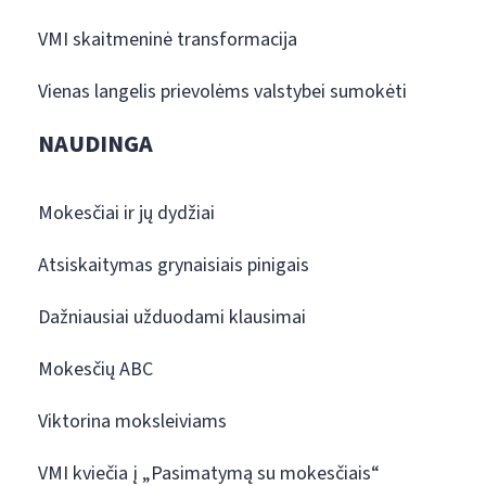
VMI skaitmeninė transformacija
Vienas langelis prievolėms valstybei sumokėti
NAUDINGA
Mokesčiai ir jų dydžiai
Atsiskaitymas grynaisiais pinigais
Dažniausiai užduodami klausimai
Mokesčių ABC
Viktorina moksleiviams
VMI kviečia į „Pasimatymą su mokesčiais“