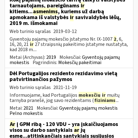
tarnautojams, pareigūnams
ir
kitiems...
asmenims
, kuriems už darbą
apmokama iš valstybės
ir
savivaldybės lėšų,
2019 m. išmokamai
Web turinio sąrašas
2019-03-12
Gyventojų pajamų mokesčio įstatymo Nr. IX-1007
2
, 6,
16, 20, 21
ir
27 straipsnių pakeitimo įstatyme nustatyta,
kad 2018 m....
Metai (Archyvas):
2019
Mokesčiai:
Gyventojų pajamų
mokestis
Pagrindinis:
Mokesčių pakeitimai
Dėl Portugalijos rezidento rezidavimo vietą
patvirtinančios pažymos
Web turinio sąrašas
2021-11-19
Informuojame, kad Portugalijos
mokesčių
ir
muitų
tarnyba pranešė, jog savo rezidentams (
fiziniams
...
Metai:
2021
Mokesčiai:
Gyventojų pajamų mokestis
Pelno mokestis
Ar
į GPM ribą - 120 VDU – yra įskaičiuojamos
visos su darbo santykiais
ar
jų
esmę...atitinkančiais santykiais susijusios