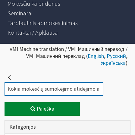
Mokesčių kalendorius
Seminarai
Tarptautinis apmokestinimas
Kontaktai / Apklausa
VMI Machine translation / VMI Машинный перевод /
VMI Машинний переклад (
English
,
Русский
,
Українська
)
Paieška
Kategorijos