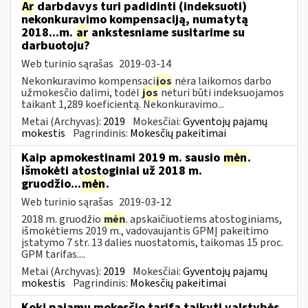
Ar
darbdavys turi padidinti (indeksuoti)
nekonkuravimo kompensaciją, numatytą
2018...m.
ar
ankstesniame susitarime su
darbuotoju?
Web turinio sąrašas
2019-03-14
Nekonkuravimo kompensaci
jos
nėra laikomos darbo
užmokesčio dalimi, todėl
jos
neturi būti indeksuojamos
taikant 1,289 koeficientą. Nekonkuravimo...
Metai (Archyvas):
2019
Mokesčiai:
Gyventojų pajamų
mokestis
Pagrindinis:
Mokesčių pakeitimai
Kaip apmokestinami 2019 m. sausio
mėn
.
išmokėti atostoginiai už 2018 m.
gruodžio...
mėn
.
Web turinio sąrašas
2019-03-12
2018 m. gruodžio
mėn
. apskaičiuotiems atostoginiams,
išmokėtiems 2019 m., vadovaujantis GPMĮ pakeitimo
įstatymo 7 str. 13 dalies nuostatomis, taikomas 15 proc.
GPM tarifas....
Metai (Archyvas):
2019
Mokesčiai:
Gyventojų pajamų
mokestis
Pagrindinis:
Mokesčių pakeitimai
Kokį pajamų mokesčio tarifą taikyti valstybės