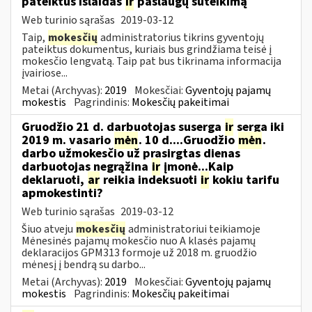
pateiktus išlaidas
ir
paslaugų suteikimą
Web turinio sąrašas
2019-03-12
Taip,
mokesčių
administratorius tikrins gyventojų
pateiktus dokumentus, kuriais bus grindžiama teisė į
mokesčio lengvatą. Taip pat bus tikrinama informacija
įvairiose...
Metai (Archyvas):
2019
Mokesčiai:
Gyventojų pajamų
mokestis
Pagrindinis:
Mokesčių pakeitimai
Gruodžio 21 d. darbuotojas suserga
ir
serga iki
2019 m. vasario
mėn
. 10 d....Gruodžio
mėn
.
darbo užmokesčio už prasirgtas dienas
darbuotojas negrąžina
ir
įmonė...Kaip
deklaruoti,
ar
reikia indeksuoti
ir
kokiu tarifu
apmokestinti?
Web turinio sąrašas
2019-03-12
Šiuo atveju
mokesčių
administratoriui teikiamoje
Mėnesinės pajamų mokesčio nuo A klasės pajamų
deklaracijos GPM313 formoje už 2018 m. gruodžio
mėnesį į bendrą su darbo...
Metai (Archyvas):
2019
Mokesčiai:
Gyventojų pajamų
mokestis
Pagrindinis:
Mokesčių pakeitimai