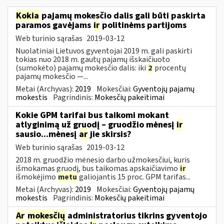
Kokia
pajamų mokesčio dalis gali būti paskirta
paramos gavėjams
ir
politinėms partijoms
Web turinio sąrašas
2019-03-12
Nuolatiniai Lietuvos gyventojai 2019 m. gali paskirti
tokias nuo 2018 m. gautų pajamų išskaičiuoto
(sumokėto) pajamų mokesčio dalis: iki
2
procentų
pajamų mokesčio —...
Metai (Archyvas):
2019
Mokesčiai:
Gyventojų pajamų
mokestis
Pagrindinis:
Mokesčių pakeitimai
Kokie GPM tarifai bus taikomi mokant
atlyginimą už gruodį – gruodžio mėnesį
ir
sausio...mėnesį
ar
jie skirsis?
Web turinio sąrašas
2019-03-12
2018 m. gruodžio mėnesio darbo užmokesčiui, kuris
išmokamas gruodį, bus taikomas apskaičiavimo
ir
išmokėjimo
metu
galiojantis 15 proc. GPM tarifas...
Metai (Archyvas):
2019
Mokesčiai:
Gyventojų pajamų
mokestis
Pagrindinis:
Mokesčių pakeitimai
Ar
mokesčių
administratorius tikrins gyventojo