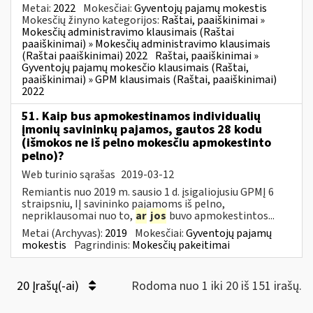
Metai:
2022
Mokesčiai:
Gyventojų pajamų mokestis
Mokesčių žinyno kategorijos:
Raštai, paaiškinimai »
Mokesčių administravimo klausimais (Raštai
paaiškinimai) » Mokesčių administravimo klausimais
(Raštai paaiškinimai) 2022
Raštai, paaiškinimai »
Gyventojų pajamų mokesčio klausimais (Raštai,
paaiškinimai) » GPM klausimais (Raštai, paaiškinimai)
2022
51. Kaip bus apmokestinamos individualių
įmonių savininkų pajamos, gautos 28 kodu
(išmokos ne iš pelno mokesčiu apmokestinto
pelno)?
Web turinio sąrašas
2019-03-12
Remiantis nuo 2019 m. sausio 1 d. įsigaliojusiu GPMĮ 6
straipsniu, IĮ savininko pajamoms iš pelno,
nepriklausomai nuo to,
ar
jos
buvo apmokestintos...
Metai (Archyvas):
2019
Mokesčiai:
Gyventojų pajamų
mokestis
Pagrindinis:
Mokesčių pakeitimai
20 Įrašų(-ai)
Rodoma nuo 1 iki 20 iš 151 irašų.