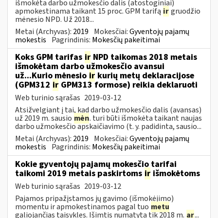
išmokėta darbo užmokesčio dalis (atostoginiai)
apmokestinama taikant 15 proc. GPM tarifą
ir
gruodžio
mėnesio NPD. Už 2018...
Metai (Archyvas):
2019
Mokesčiai:
Gyventojų pajamų
mokestis
Pagrindinis:
Mokesčių pakeitimai
Koks GPM tarifas
ir
NPD taikomas 2018 metais
išmokėtam darbo užmokesčio avansui
už...Kurio mėnesio
ir
kurių metų deklaracijose
(GPM312
ir
GPM313 formose) reikia deklaruoti
Web turinio sąrašas
2019-03-12
Atsižvelgiant į tai, kad darbo užmokesčio dalis (avansas)
už 2019 m. sausio
mėn
. turi būti išmokėta taikant naujas
darbo užmokesčio apskaičiavimo (t. y. padidinta, sausio...
Metai (Archyvas):
2019
Mokesčiai:
Gyventojų pajamų
mokestis
Pagrindinis:
Mokesčių pakeitimai
Kokie gyventojų pajamų mokesčio tarifai
taikomi 2019 metais paskirtoms
ir
išmokėtoms
Web turinio sąrašas
2019-03-12
Pajamos pripažįstamos jų gavimo (išmokėjimo)
momentu ir apmokestinamos pagal tuo
metu
galiojančias taisykles. Išimtis numatyta tik 2018 m.
ar
...