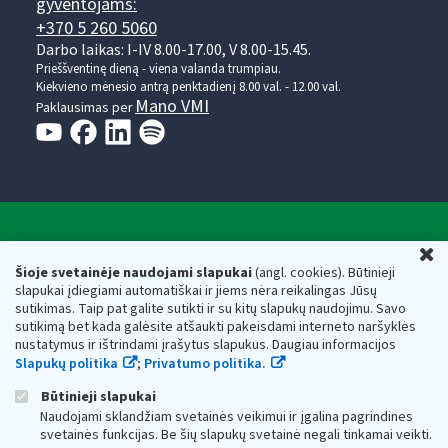
gyventojams:
+370 5 260 5060
Darbo laikas: I-IV 8.00-17.00, V 8.00-15.45.
Prieššventinę dieną - viena valanda trumpiau.
Kiekvieno mėnesio antrą penktadienį 8.00 val. - 12.00 val.
Mano VMI
Paklausimas per
Valstybinė mokesčių inspekcija prie Lietuvos
U
Respublikos finansų ministerijos
Šioje svetainėje naudojami slapukai
(angl. cookies). Būtinieji
slapukai įdiegiami automatiškai ir jiems nėra reikalingas Jūsų
Biudžetinė įstaiga. Juridinio asmens kodas — 188659752,
sutikimas. Taip pat galite sutikti ir su kitų slapukų naudojimu. Savo
adresas: Vasario 16-osios g. 14, 01107 Vilnius, Lietuva, el.paštas:
sutikimą bet kada galėsite atšaukti pakeisdami interneto naršyklės
vmi@vmi.lt
, E. pristatymo dėžutės adresas 188659752
nustatymus ir ištrindami įrašytus slapukus. Daugiau informacijos
Duomenys apie Valstybinę mokesčių inspekciją prie Lietuvos
Slapukų politika
;
Privatumo politika.
Respublikos finansų ministerijos kaupiami ir saugomi Juridinių
asmenų registre
Būtinieji slapukai
Naudojami sklandžiam svetainės veikimui ir įgalina pagrindines
svetainės funkcijas. Be šių slapukų svetainė negali tinkamai veikti.