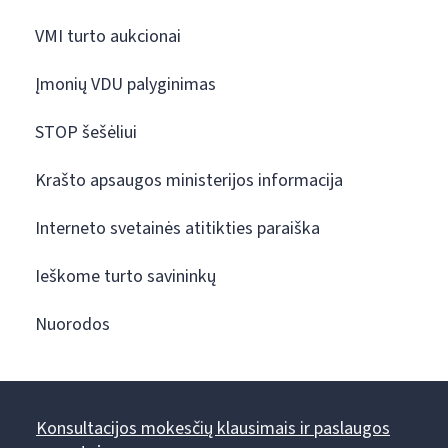
VMI turto aukcionai
Įmonių VDU palyginimas
STOP šešėliui
Krašto apsaugos ministerijos informacija
Interneto svetainės atitikties paraiška
Ieškome turto savininkų
Nuorodos
Konsultacijos mokesčių klausimais ir paslaugos