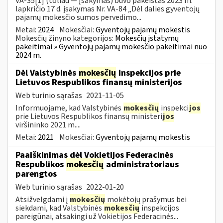
VA-35[1] (toliau — Įsakymas) buvo pakeistas 2023 m.
lapkričio 17 d. įsakymas Nr. VA-84 „Dėl dalies gyventojų
pajamų mokesčio sumos pervedimo...
Metai:
2024
Mokesčiai:
Gyventojų pajamų mokestis
Mokesčių žinyno kategorijos:
Mokesčių įstatymų
pakeitimai » Gyventojų pajamų mokesčio pakeitimai nuo
2024 m.
Dėl Valstybinės
mokesčių
inspekcijos prie
Lietuvos Respublikos finansų ministerijos
Web turinio sąrašas
2021-11-05
Informuojame, kad Valstybinės
mokesčių
inspekci
jos
prie Lietuvos Respublikos finansų ministeri
jos
viršininko 2021 m....
Metai:
2021
Mokesčiai:
Gyventojų pajamų mokestis
Paaiškinimas dėl Vokietijos Federacinės
Respublikos
mokesčių
administratoriaus
parengtos
Web turinio sąrašas
2022-01-20
Atsižvelgdami į
mokesčių
mokėtojų prašymus bei
siekdami, kad Valstybinės
mokesčių
inspekcijos
pareigūnai, atsakingi už Vokietijos Federacinės...