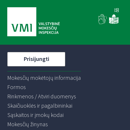
Prisijungti
Mokesčių mokėtojų informacija
Formos
Rinkmenos / Atviri duomenys
Skaičiuoklės ir pagalbininkai
Sąskaitos ir įmokų kodai
Mokesčių žinynas