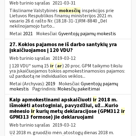
Web turinio sąrašas
2021-03-31
Tiksliname Valstybinės
mokesčių
inspekcijos prie
Lietuvos Respublikos finansų ministerijos 2021 m.
vasario 26 d. rašto Nr. (18.18-31-1)RM-8840 „Dėl
nekilnojamojo turto...
Metai:
2021
Mokesčiai:
Gyventojų pajamų mokestis
27. Kokios pajamos ne iš darbo santykių yra
įskaičiuojamos į 120 VDU?
Web turinio sąrašas
2019-03-12
Į 120 VDU* sumą 15
ir
(
ar
) 20 proc. GPM taikymo tikslu
yra įskaičiuojamos tokios apmokestinamosios pajamos:
už parduotą ne individualios veiklos...
Metai (Archyvas):
2019
Mokesčiai:
Gyventojų pajamų
mokestis
Pagrindinis:
Mokesčių pakeitimai
Kaip apmokestinami apskaičiuoti
ir
2018 m.
išmokėti atostoginiai, pavyzdžiui, už...Kurio
mėnesio
ir
kurių metų deklaracijose (GPM312
ir
GPM313 formose) jie deklaruojami
Web turinio sąrašas
2019-03-12
Už 2018 m. gruodžio mėn. atostogų dienas 2018 m.