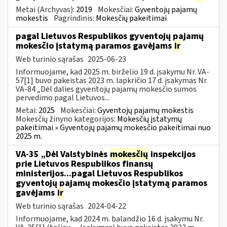
Metai (Archyvas):
2019
Mokesčiai:
Gyventojų pajamų
mokestis
Pagrindinis:
Mokesčių pakeitimai
pagal Lietuvos Respublikos gyventojų pajamų
mokesčio įstatymą paramos gavėjams
ir
Web turinio sąrašas
2025-06-23
Informuojame, kad 2025 m. birželio 19 d. įsakymu Nr. VA-
57[1] buvo pakeistas 2023 m. lapkričio 17 d. įsakymas Nr.
VA-84 „Dėl dalies gyventojų pajamų mokesčio sumos
pervedimo pagal Lietuvos...
Metai:
2025
Mokesčiai:
Gyventojų pajamų mokestis
Mokesčių žinyno kategorijos:
Mokesčių įstatymų
pakeitimai » Gyventojų pajamų mokesčio pakeitimai nuo
2025 m.
VA-35 „Dėl Valstybinės
mokesčių
inspekcijos
prie Lietuvos Respublikos finansų
ministerijos...pagal Lietuvos Respublikos
gyventojų pajamų mokesčio įstatymą paramos
gavėjams
ir
Web turinio sąrašas
2024-04-22
Informuojame, kad 2024 m. balandžio 16 d. įsakymu Nr.