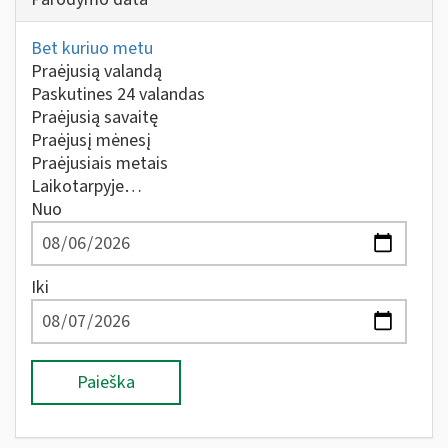
Bet kuriuo metu
Praėjusią valandą
Paskutines 24 valandas
Praėjusią savaitę
Praėjusį mėnesį
Praėjusiais metais
Laikotarpyje…
Nuo
Iki
Paieška